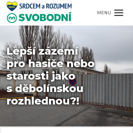
MENU
Lepší zázemí
pro hasiče nebo
starosti jako
s děbolínskou
rozhlednou?!