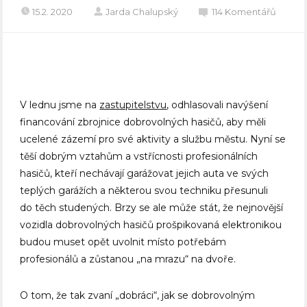
15.2. 2020
Jarda Chalupský
114 Komentářů
V lednu jsme na
zastupitelstvu
, odhlasovali navýšení
financování zbrojnice dobrovolných hasičů, aby měli
ucelené zázemí pro své aktivity a službu městu. Nyní se
těší dobrým vztahům a vstřícnosti profesionálních
hasičů, kteří nechávají garážovat jejich auta ve svých
teplých garážích a některou svou techniku přesunuli
do těch studených. Brzy se ale může stát, že nejnovější
vozidla dobrovolných hasičů prošpikovaná elektronikou
budou muset opět uvolnit místo potřebám
profesionálů a zůstanou „na mrazu“ na dvoře.
O tom, že tak zvaní „dobráci“, jak se dobrovolným