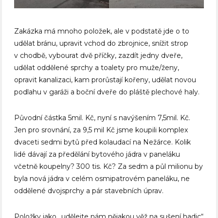
Zakázka má mnoho položek, ale v podstatě jde o to
udělat bránu, upravit vchod do zbrojnice, snížit strop
v chodbě, vybourat dvě příčky, zazdít jedny dveře,
udělat oddělené sprchy a toalety pro muže/ženy,
opravit kanalizaci, kam prorůstají kořeny, udělat novou
podlahu v garáži a boční dveře do pláště plechové haly.
Původní částka 5mil. Kč, nyní s navýšením 7,5mil. Kč.
Jen pro srovnání, za 9,5 mil Kč jsme koupili komplex
dvaceti sedmi bytů před kolaudací na Nežárce. Kolik
lidé dávají za předělání bytového jádra v paneláku
včetně koupelny? 300 tis. Kč? Za sedm a půl milionu by
byla nová jádra v celém osmipatrovém paneláku, ne
oddělené dvojsprchy a pár stavebních úprav.
Položky jako „udělejte nám nějakou věž na sušení hadic“