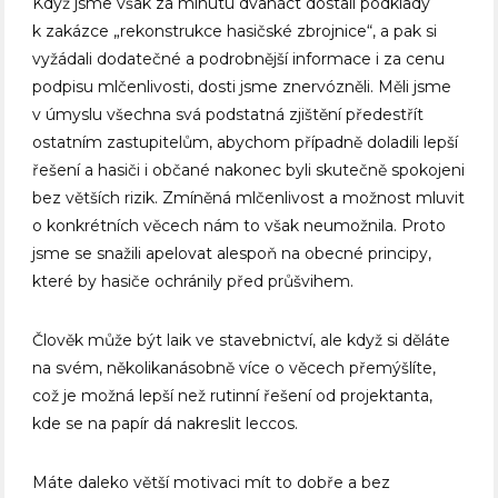
Když jsme však za minutu dvanáct dostali podklady
k zakázce „rekonstrukce hasičské zbrojnice“, a pak si
vyžádali dodatečné a podrobnější informace i za cenu
podpisu mlčenlivosti, dosti jsme znervózněli. Měli jsme
v úmyslu všechna svá podstatná zjištění předestřít
ostatním zastupitelům, abychom případně doladili lepší
řešení a hasiči i občané nakonec byli skutečně spokojeni
bez větších rizik. Zmíněná mlčenlivost a možnost mluvit
o konkrétních věcech nám to však neumožnila. Proto
jsme se snažili apelovat alespoň na obecné principy,
které by hasiče ochránily před průšvihem.
Člověk může být laik ve stavebnictví, ale když si děláte
na svém, několikanásobně více o věcech přemýšlíte,
což je možná lepší než rutinní řešení od projektanta,
kde se na papír dá nakreslit leccos.
Máte daleko větší motivaci mít to dobře a bez