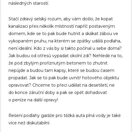
následných starostí.
Stačí zdravý selský rozum, aby vám došlo, že kopat
kanalizaci přes několik místností napříč postaveným
domem, kde se to pak bude hutnit a skákat žábou ve
vykopaném pruhu, na kterém se zpátky udělá podlaha,
není ideální. Kdo z vás by si takto počínal u sebe doma?
Jak budou od otřesů vypadat okolní zdi? Nehledě na to,
že pod zbylým proříznutým betonem to zhutnit
nepůjde a budou tam kapsy, které se budou časem
propadat. Jak se to pak bude uvnitř hotového objektu
opravovat? Chceme to přeci udělat na desetiletí, ne
do konce záruční doby a pak se opět dohadovat
o peníze na další opravy!
Řešení podlahy garáže pro těžká auta plná vody je také
více než diskutabilní.