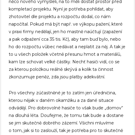
něco nového vymýšleli, na to měli dostat prostor před
kompletací projektu. Nyní je potřeba pohlídat, aby
zhotovitel dle projektu a rozpočtu dodal, co nám
napočítal. Pokud má být např. ve výkopu pažení, které
v praxi firmy nedělají, jen ho mastně naúčtují (zapažení
a pak odpažení cca 35 tis. Kč), aby tam buď bylo, nebo
ho do rozpočtu vůbec nedávat a neplatit za něj. A tak je
to u všech položek včetně přesunu hmot a materiálů,
kam lze schovat velké částky. Nechť hasiči vidí, co se
za kterou položkou reálně skrývá a kolik ta činnost
zkonzumuje peněz, zda jsou platby adekvátní.
Pro všechny zúčastněné je to zatím jen úředničina,
kterou nějak v daném okamžiku a za dané situace
odvádějí. Pro dobrovolné hasiče to však bude „domov“
na dlouhá léta. Doufejme, že tomu tak bude a dostane
se jim skutečně dobrého zázemí. Všichni mluvíme
o tom, jak si to zaslouží, tak je potřeba pro to skutečně