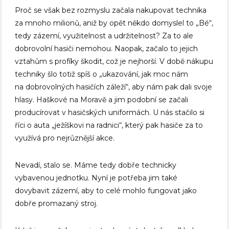
Proč se však bez rozmyslu začala nakupovat technika
za mnoho milionů, aniž by opět někdo domyslel to „Bé“,
tedy zázemí, využitelnost a udržitelnost? Za to ale
dobrovolní hasiči nemohou. Naopak, začalo to jejich
vztahům s profíky škodit, což je nejhorší. V době nákupu
techniky šlo totiž spíš o „ukazování, jak moc nám
na dobrovolných hasičích záleží“, aby nám pak dali svoje
hlasy. Haškové na Moravě a jim podobní se začali
producírovat v hasičských uniformách. U nás stačilo si
říci o auta „ježíškovi na radnici“, který pak hasiče za to
využívá pro nejrůznější akce.
Nevadí, stalo se. Máme tedy dobře technicky
vybavenou jednotku. Nyní je potřeba jim také
dovybavit zázemí, aby to celé mohlo fungovat jako
dobře promazaný stroj.