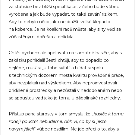
za statisíce bez bližší specifikace, z čeho bude vůbec
vyrobena a jak bude vypadat, to také zavání rizikem.
Aby to nebylo něco jako nejdražší velké klepadlo
na koberce. Je na koaliční radě města, aby si ty věci se
zúčastěnými dořešila a ohlídala.
Chtěli bychom ale apelovat i na samotné hasiče, aby si
zakázku pohlídali! Jestli chtějí, aby to dopadlo co
nejlépe, musí si „u toho svítit“ a hlídat si spolu
s technickým dozorem města kvalitu prováděné práce,
aby nezplakali nad výsledkem. Aby neproinvestovali
přidělené prostředky a nezůstali v nedodělaném nebo
se spoustou vad jako je tomu u děbolínské rozhledny.
Přístup pana starosty v tom smyslu, že „
hasiče k tomu
raději pouštět nebudeme, bůh ví, co by si ještě
navymýšleli
“ vůbec nesdílím. Ne jde přeci o to, aby si