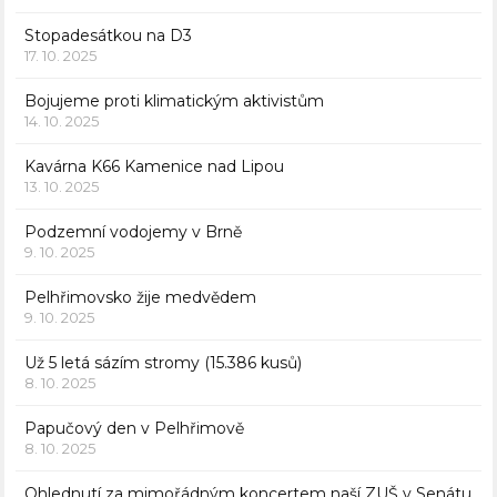
Stopadesátkou na D3
17. 10. 2025
Bojujeme proti klimatickým aktivistům
14. 10. 2025
Kavárna K66 Kamenice nad Lipou
13. 10. 2025
Podzemní vodojemy v Brně
9. 10. 2025
Pelhřimovsko žije medvědem
9. 10. 2025
Už 5 letá sázím stromy (15.386 kusů)
8. 10. 2025
Papučový den v Pelhřimově
8. 10. 2025
Ohlednutí za mimořádným koncertem naší ZUŠ v Senátu