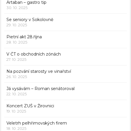
Artaban – gastro tip
30. 10. 2025
Se seniory v Sokolovně
29. 10. 2025
Pietní akt 28.října
28. 10. 2025
V ČT o obchodních zónách
27. 10. 2025
Na pozvání starosty ve vinařství
26. 10. 2025
Já vysávám – Roman senátoroval
22. 10. 2025
Koncert ZUŠ v Žirovnici
19. 10. 2025
Veletrh pelhřimovských firem
18. 10. 2025