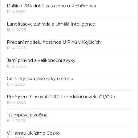
Dalších 784 dubů zasazeno u Pelhřimova
17. 4. 2025
Landfrasova zahrada a Umělá Inteligence
16. 4. 2025
Předání modelu hostince U Plhů v Kojčicích
12. 4. 2025
Jarní průvod a velikonoční zvyky
12. 4. 2025
Celní hry jsou jako sirky u stohu
11. 4. 2025
Proč jsem hlasoval PROTI mediální novele ČT/ČRo
10. 4. 2025
Trumpova divočina
8. 4. 2025
V Hamru uklízíme Česko