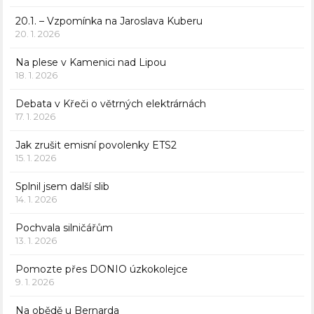
20.1. – Vzpomínka na Jaroslava Kuberu
20. 1. 2026
Na plese v Kamenici nad Lipou
18. 1. 2026
Debata v Křeči o větrných elektrárnách
17. 1. 2026
Jak zrušit emisní povolenky ETS2
15. 1. 2026
Splnil jsem další slib
14. 1. 2026
Pochvala silničářům
13. 1. 2026
Pomozte přes DONIO úzkokolejce
9. 1. 2026
Na obědě u Bernarda