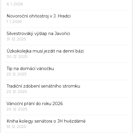
6. 1. 2026
Novoroční ohňostroj v J. Hradci
1. 1. 2026
Silvestrovský výšlap na Javořici
31. 12. 2025
Úzkokolejka musí jezdit na denní bázi
30. 12. 2025
Tip na domácí vánočku
25. 12. 2025
Tradiční zdobení senátního stromku
23. 12. 2025
Vánoční přání do roku 2026
20. 12. 2025
Kniha kolegy senátora o JH hvězdárně
19. 12. 2025