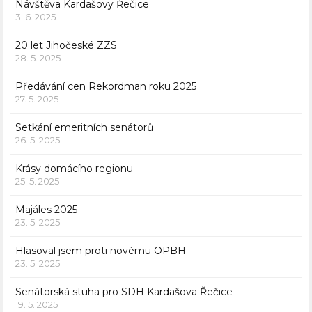
Návštěva Kardašovy Řečice
3. 6. 2025
20 let Jihočeské ZZS
28. 5. 2025
Předávání cen Rekordman roku 2025
27. 5. 2025
Setkání emeritních senátorů
26. 5. 2025
Krásy domácího regionu
25. 5. 2025
Majáles 2025
23. 5. 2025
Hlasoval jsem proti novému OPBH
23. 5. 2025
Senátorská stuha pro SDH Kardašova Řečice
19. 5. 2025