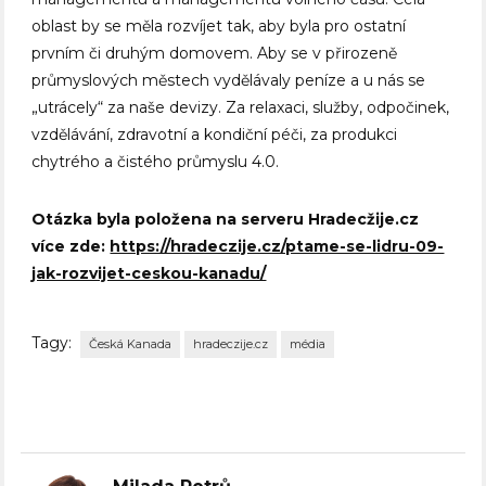
oblast by se měla rozvíjet tak, aby byla pro ostatní
prvním či druhým domovem. Aby se v přirozeně
průmyslových městech vydělávaly peníze a u nás se
„utrácely“ za naše devizy. Za relaxaci, služby, odpočinek,
vzdělávání, zdravotní a kondiční péči, za produkci
chytrého a čistého průmyslu 4.0.
Otázka byla položena na serveru Hradecžije.cz
více zde:
https://hradeczije.cz/ptame-se-lidru-09-
jak-rozvijet-ceskou-kanadu/
Tagy:
Česká Kanada
hradeczije.cz
média