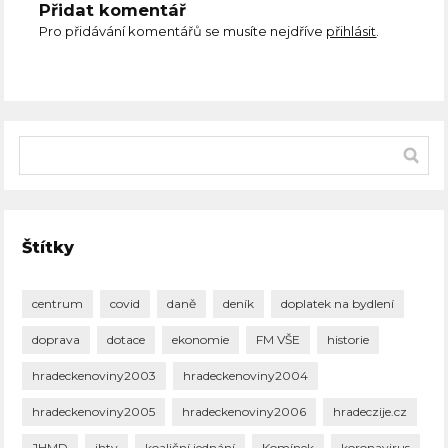
Přidat komentář
Pro přidávání komentářů se musíte nejdříve
přihlásit
.
Štítky
centrum
covid
daně
deník
doplatek na bydlení
doprava
dotace
ekonomie
FM VŠE
historie
hradeckenoviny2003
hradeckenoviny2004
hradeckenoviny2005
hradeckenoviny2006
hradeczije.cz
JHMD
jhtv
koaliční jednání
Komínek
koronavirus