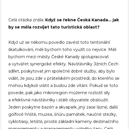
Celá otázka zněla:
Když se řekne Česká Kanada… jak
by se měla rozvíjet tato turistická oblast?
Když už se někomu povedlo zavést toto teritoriální
škatulkování, měli bychom toho využít co nejvíce. Měli
bychom mezi městy České Kanady spolupracovat
a vytvářet synergické efekty. Návštěvníky Jižních Čech
sdílet, poskytovat jim společně dobré služby, aby bylo
vidět, že jsou zde v přátelském prostředí, do kterého se
mohou kdykoli vrátit a budou zde vítání. Pokud se toto
povede, pak jako mikroregion můžeme rozložit síly
a efektivně návštěvníky i stálé obyvatele obsloužit.
Jeden poskytne bazén a akvapark, jiný zase lázně, další
golfové hřiště, muzea, šňůru památek, naučné stezky,
cyklotrasy, letiště, prostě základní kameny destinačního
managementu a managementu volného času. Celá