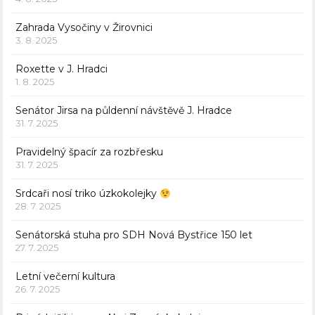
Zahrada Vysočiny v Žirovnici
3. 8. 2025
Roxette v J. Hradci
1. 8. 2025
Senátor Jirsa na půldenní návštěvě J. Hradce
31. 7. 2025
Pravidelný špacír za rozbřesku
31. 7. 2025
Srdcaři nosí triko úzkokolejky
28. 7. 2025
Senátorská stuha pro SDH Nová Bystřice 150 let
27. 7. 2025
Letní večerní kultura
26. 7. 2025