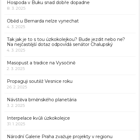
Hospoda v Buku snad dobře dopadne
8. 3. 2025
Oběd u Bernarda nelze vynechat
4. 3. 2025
Tak jak je to s tou úzkokolejkou? Bude jezdit nebo ne?
Na nejčastější dotaz odpovídá senátor Chalupský
4. 3. 2025
Masopust a tradice na Vysočině
2. 3. 2025
Propaguji soutěž Vesnice roku
26. 2. 2025
Návštěva brněnského planetária
3. 2. 2025
Interpelace kvůli úzkokolejce
31. 1. 2025
Národní Galerie Praha zvažuje projekty v regionu