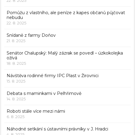
22. 8. 2025
Pomůžu z vlastního, ale peníze z kapes občanů půjčovat
nebudu
22. 8. 2025
Snídaně z farmy Doňov
21. 8. 2025
Senátor Chalupský: Malý zázrak se povedl – úzkokolejka
ožívá
18. 8. 2025
Návštěva rodinné firmy IPC Plast v Žirovnici
15. 8. 2025
Debata s maminkami v Pelhřimově
14. 8. 2025
Roboti stále více mezi námi
6. 8. 2025
Náhodné setkání s ústavními právníky v J. Hradci
4. 8. 2025