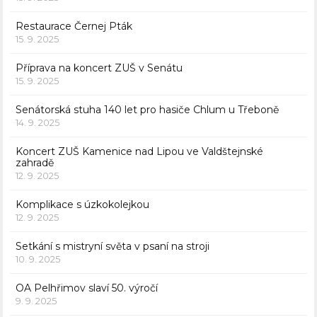
Restaurace Černej Pták
15. 9. 2025
Příprava na koncert ZUŠ v Senátu
15. 9. 2025
Senátorská stuha 140 let pro hasiče Chlum u Třeboně
14. 9. 2025
Koncert ZUŠ Kamenice nad Lipou ve Valdštejnské
zahradě
12. 9. 2025
Komplikace s úzkokolejkou
12. 9. 2025
Setkání s mistryní světa v psaní na stroji
10. 9. 2025
OA Pelhřimov slaví 50. výročí
9. 9. 2025