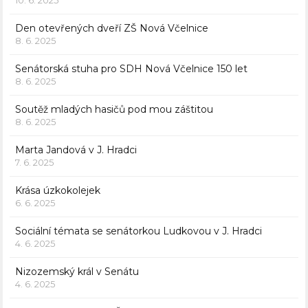
10. 6. 2025
Den otevřených dveří ZŠ Nová Včelnice
8. 6. 2025
Senátorská stuha pro SDH Nová Včelnice 150 let
8. 6. 2025
Soutěž mladých hasičů pod mou záštitou
8. 6. 2025
Marta Jandová v J. Hradci
7. 6. 2025
Krása úzkokolejek
6. 6. 2025
Sociální témata se senátorkou Ludkovou v J. Hradci
4. 6. 2025
Nizozemský král v Senátu
4. 6. 2025