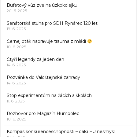
Bufetový vůz zve na úzkokolejku
20. 6. 2025
Senátorská stuha pro SDH Rynárec 120 let
19. 6. 2025
Černej pták napravuje trauma z mládí
18. 6. 2025
Čtyři legendy za jeden den
14. 6. 2025
Pozvánka do Valdštejnské zahrady
14. 6. 2025
Stop experimentům na žácích a školách
11. 6. 2025
Rozhovor pro Magazín Humpolec
10. 6. 2025
Kompas konkurenceschopnosti – další EU nesmysl