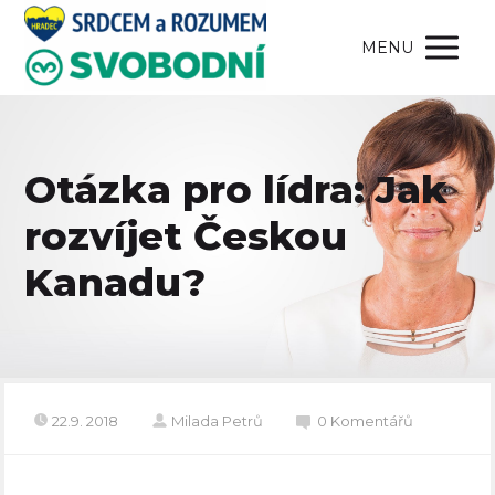
MENU
Otázka pro lídra: Jak
rozvíjet Českou
Kanadu?
22.9. 2018
Milada Petrů
0 Komentářů