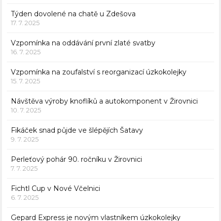
Týden dovolené na chatě u Zdešova
17. 7. 2025
Vzpomínka na oddávání první zlaté svatby
16. 7. 2025
Vzpomínka na zoufalství s reorganizací úzkokolejky
15. 7. 2025
Návštěva výroby knoflíků a autokomponent v Žirovnici
10. 7. 2025
Fikáček snad půjde ve šlépějích Šatavy
9. 7. 2025
Perleťový pohár 90. ročníku v Žirovnici
7. 7. 2025
Fichtl Cup v Nové Včelnici
6. 7. 2025
Gepard Express je novým vlastníkem úzkokolejky