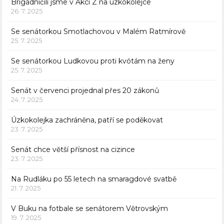
Brigádničili jsme v Akci Z na úzkokolejce
26. 7. 2025
Se senátorkou Smotlachovou v Malém Ratmírově
25. 7. 2025
Se senátorkou Ludkovou proti kvótám na ženy
25. 7. 2025
Senát v červenci projednal přes 20 zákonů
24. 7. 2025
Úzkokolejka zachráněna, patří se poděkovat
23. 7. 2025
Senát chce větší přísnost na cizince
23. 7. 2025
Na Rudláku po 55 letech na smaragdové svatbě
21. 7. 2025
V Buku na fotbale se senátorem Větrovským
19. 7. 2025