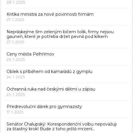
28. 1. 2025
Kritika ministra za nové povinnosti firmám
27. 1. 2025
Nepráskejme tím zeleným bičem tolik, firmy nejsou
gauneři, které je potřeba držet pevně pod krkem
27. 1. 2025
Ceny města Pelhřimov
26. 1. 2025
Oblek s příběhem od kamarádů z gymplu
24. 1. 2025
Ochranná ruka nad českými dětmi u zápisu
23. 1. 2025
Předrevoluční dárek pro gymnazisty
17. 1. 2025
Senátor Chalupský: Korespondenční volbu nepovažuji
za šťastný krok! Bude z toho ještě mrzení…