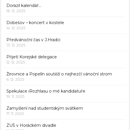
Dorazil kalendář…
16. 12. 2025
Dobešov – koncert v kostele
14. 12. 2025
Předvánoční čas v J.Hradci
13. 12. 2025
Přijetí Korejské delegace
12. 12. 2025
Žirovnice a Popelín soutěží o nejhezčí vánoční strom
6. 12. 2025
Spekulace iRozhlasu o mé kandidatuře
19. 11. 2025
Zamyšlení nad studentským svátkem
17. 11. 2025
ZUŠ v Horáckém divadle