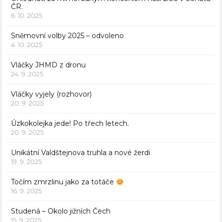
ČR.
6. 10. 2025
Sněmovní volby 2025 – odvoleno
4. 10. 2025
Vláčky JHMD z dronu
24. 9. 2025
Vláčky vyjely (rozhovor)
20. 9. 2025
Úzkokolejka jede! Po třech letech.
20. 9. 2025
Unikátní Valdštejnova truhla a nové žerdi
19. 9. 2025
Točím zmrzlinu jako za totáče
16. 9. 2025
Studená – Okolo jižních Čech
15. 9. 2025