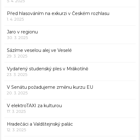
5. 4. 2025
Před hlasováním na exkurzi v Českém rozhlasu
1. 4. 2025
Jaro v regionu
30. 3. 2025
Sázíme veselou alej ve Veselé
29. 3. 2025
Vydařený studenský ples v Mrákotíně
23. 3. 2025
V Senátu požadujeme změnu kurzu EU
20. 3. 2025
V elektroTAXI za kulturou
17. 3. 2025
Hradečáci a Valdštejnský palác
12. 3. 2025