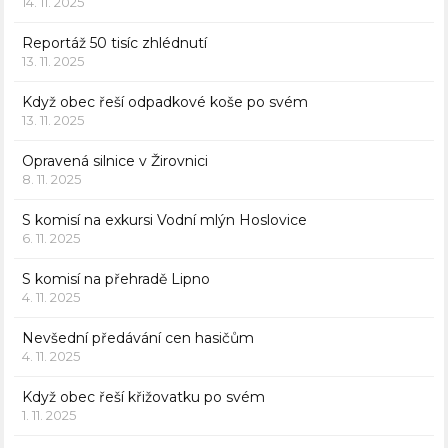
14. 11. 2025
Reportáž 50 tisíc zhlédnutí
13. 11. 2025
Když obec řeší odpadkové koše po svém
13. 11. 2025
Opravená silnice v Žirovnici
8. 11. 2025
S komisí na exkursi Vodní mlýn Hoslovice
6. 11. 2025
S komisí na přehradě Lipno
4. 11. 2025
Nevšední předávání cen hasičům
4. 11. 2025
Když obec řeší křižovatku po svém
1. 11. 2025