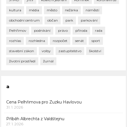
kultura
média
město
nežárka
náměstí
obchodní centrum
občan
park
parkování
Pelhřimov
podnikání
právo
příroda
rada
rozhlas
rozhledna
rozpočet
senát
sport
stavební zákon
volby
zastupitelstvo
školství
životní prostředí
žurnál
a
Cena Pelhřimova pro Zuzku Havlovou
31. 1. 2026
Příběh Albrechta z Valdštejnu
27. 1. 2026