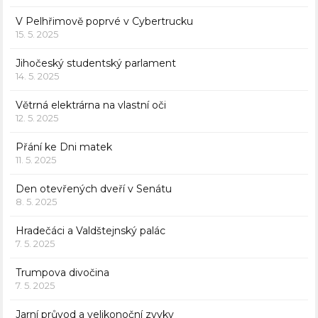
V Pelhřimově poprvé v Cybertrucku
15. 5. 2025
Jihočeský studentský parlament
14. 5. 2025
Větrná elektrárna na vlastní oči
12. 5. 2025
Přání ke Dni matek
11. 5. 2025
Den otevřených dveří v Senátu
8. 5. 2025
Hradečáci a Valdštejnský palác
7. 5. 2025
Trumpova divočina
7. 5. 2025
Jarní průvod a velikonoční zvyky