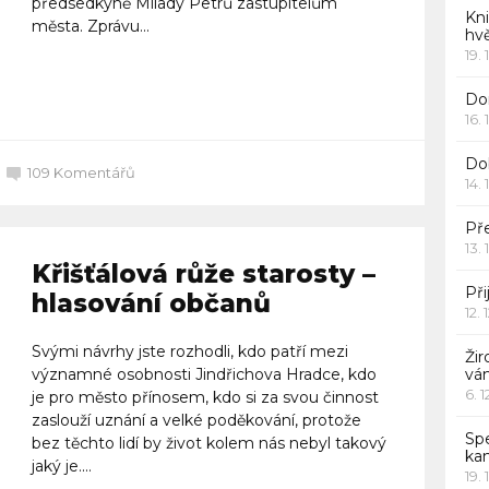
předsedkyně Milady Petrů zastupitelům
Kn
města. Zprávu...
hv
19. 
Celý článek
Dor
16. 
Do
109
Komentářů
14. 
Pře
13. 
Křišťálová růže starosty –
Při
hlasování občanů
12. 
Svými návrhy jste rozhodli, kdo patří mezi
Žir
významné osobnosti Jindřichova Hradce, kdo
vá
6. 
je pro město přínosem, kdo si za svou činnost
zaslouží uznání a velké poděkování, protože
Sp
bez těchto lidí by život kolem nás nebyl takový
ka
jaký je....
19. 