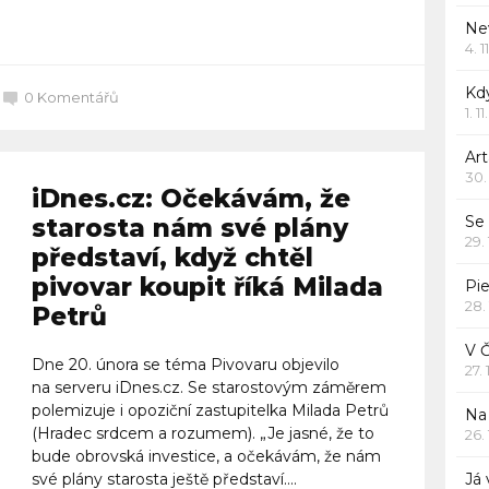
Celý článek
Ne
4. 1
Kd
0
Komentářů
1. 1
Art
30.
iDnes.cz: Očekávám, že
Se
starosta nám své plány
29.
představí, když chtěl
pivovar koupit říká Milada
Pie
28.
Petrů
V 
Dne 20. února se téma Pivovaru objevilo
27.
na serveru iDnes.cz. Se starostovým záměrem
polemizuje i opoziční zastupitelka Milada Petrů
Na 
(Hradec srdcem a rozumem). „Je jasné, že to
26.
bude obrovská investice, a očekávám, že nám
své plány starosta ještě představí....
Já