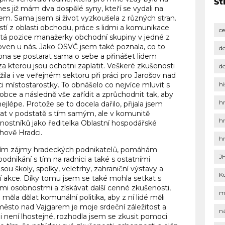
Št
es již mám dva dospělé syny, kteří se vydali na
em. Sama jsem si život vyzkoušela z různých stran.
tí z oblasti obchodu, práce s lidmi a komunikace
c
tá pozice manažerky obchodní skupiny v jedné z
ťoven u nás. Jako OSVČ jsem také poznala, co to
d
pna se postarat sama o sebe a přinášet lidem
za kterou jsou ochotni zaplatit. Veškeré zkušenosti
d
žila i ve veřejném sektoru při práci pro Jarošov nad
i místostarostky. To obnášelo co nejvíce mluvit s
hi
by obce a následně vše zařídit a zprůchodnit tak, aby
h
nejlépe. Protože se to docela dařilo, přijala jsem
 v podstatě s tím samým, ale v komunitě
h
vnostníků jako ředitelka Oblastní hospodářské
hově Hradci.
h
 hájím zájmy hradeckých podnikatelů, pomáhám
J
odnikání s tím na radnici a také s ostatními
jsou školy, spolky, veletrhy, zahraniční výstavy a
K
í akce. Díky tomu jsem se také mohla setkat s
i osobnostmi a získávat další cenné zkušenosti,
m
 měla dělat komunální politika, aby z ní lidé měli
město nad Vajgarem je moje srdeční záležitost a
n
 není lhostejné, rozhodla jsem se zkusit pomoci