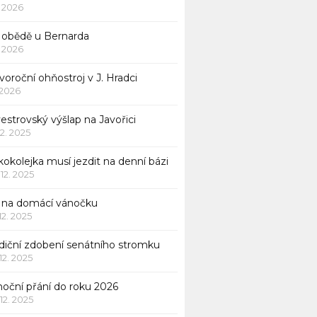
1. 2026
 obědě u Bernarda
1. 2026
oroční ohňostroj v J. Hradci
. 2026
vestrovský výšlap na Javořici
12. 2025
okolejka musí jezdit na denní bázi
 12. 2025
p na domácí vánočku
 12. 2025
adiční zdobení senátního stromku
 12. 2025
noční přání do roku 2026
 12. 2025