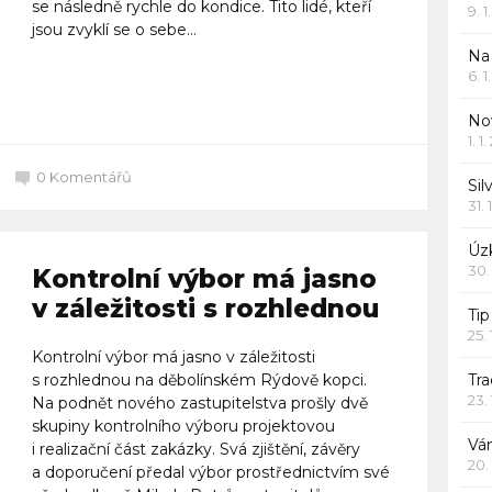
se následně rychle do kondice. Tito lidé, kteří
9. 
jsou zvyklí se o sebe...
Na
6. 
Celý článek
Nov
1. 1
0
Komentářů
Sil
31. 
Úzk
30.
Kontrolní výbor má jasno
v záležitosti s rozhlednou
Ti
25.
Kontrolní výbor má jasno v záležitosti
s rozhlednou na děbolínském Rýdově kopci.
Tr
23.
Na podnět nového zastupitelstva prošly dvě
skupiny kontrolního výboru projektovou
Vá
i realizační část zakázky. Svá zjištění, závěry
20.
a doporučení předal výbor prostřednictvím své