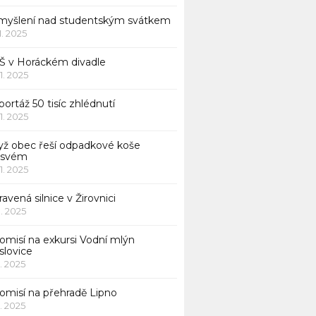
myšlení nad studentským svátkem
11. 2025
Š v Horáckém divadle
11. 2025
ortáž 50 tisíc zhlédnutí
11. 2025
yž obec řeší odpadkové koše
 svém
11. 2025
avená silnice v Žirovnici
1. 2025
omisí na exkursi Vodní mlýn
slovice
1. 2025
komisí na přehradě Lipno
1. 2025