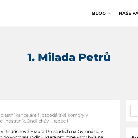
BLOG
NAŠE P
a oblastní kanceláře Hospodářské komory v
i, nestraník, Jindřichův Hradec II
 v Jindřichově Hradci. Po studiích na Gymnáziu v
plně věnovala rodině, která pro mne vždy byla na