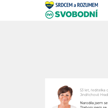
53 let, ředitelk
Jindřichově Hradc
Narodila jsem se
Třeboni jsem se 