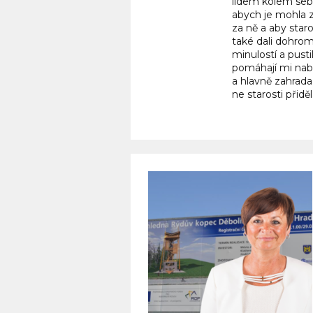
lidem kolem sebe
abych je mohla z
za ně a aby star
také dali dohroma
minulostí a pust
pomáhají mi nabra
a hlavně zahrada.
ne starosti přiděl