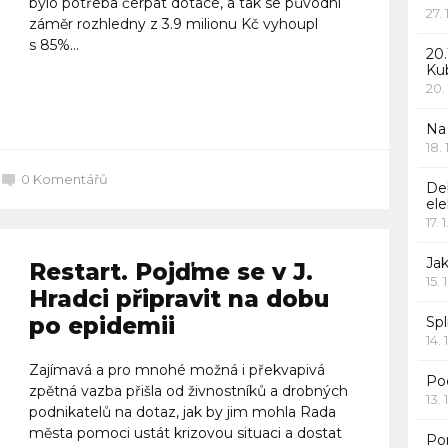
bylo potřeba čerpat dotace, a tak se původní
27.
záměr rozhledny z 3.9 milionu Kč vyhoupl
s 85%...
20.
Ku
20.
Celý článek
Na
18.
0
Komentářů
De
ele
17. 
Jak
Restart. Pojďme se v J.
15. 
Hradci připravit na dobu
po epidemii
Spl
14. 
Zajímavá a pro mnohé možná i překvapivá
Po
zpětná vazba přišla od živnostníků a drobných
13. 
podnikatelů na dotaz, jak by jim mohla Rada
města pomoci ustát krizovou situaci a dostat
Po