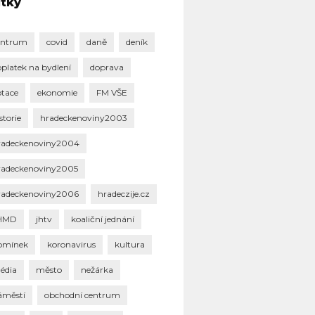
ítky
entrum
covid
daně
deník
oplatek na bydlení
doprava
otace
ekonomie
FM VŠE
storie
hradeckenoviny2003
radeckenoviny2004
radeckenoviny2005
radeckenoviny2006
hradeczije.cz
HMD
jhtv
koaliční jednání
omínek
koronavirus
kultura
édia
město
nežárka
áměstí
obchodní centrum