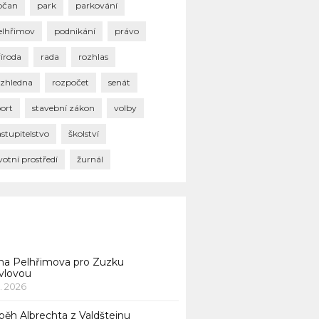
bčan
park
parkování
elhřimov
podnikání
právo
říroda
rada
rozhlas
ozhledna
rozpočet
senát
port
stavební zákon
volby
stupitelstvo
školství
votní prostředí
žurnál
na Pelhřimova pro Zuzku
vlovou
1. 2026
běh Albrechta z Valdštejnu