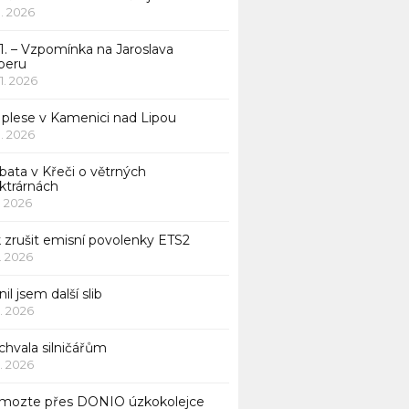
 1. 2026
1. – Vzpomínka na Jaroslava
beru
 1. 2026
 plese v Kamenici nad Lipou
 1. 2026
bata v Křeči o větrných
ktrárnách
1. 2026
 zrušit emisní povolenky ETS2
1. 2026
nil jsem další slib
1. 2026
chvala silničářům
1. 2026
mozte přes DONIO úzkokolejce