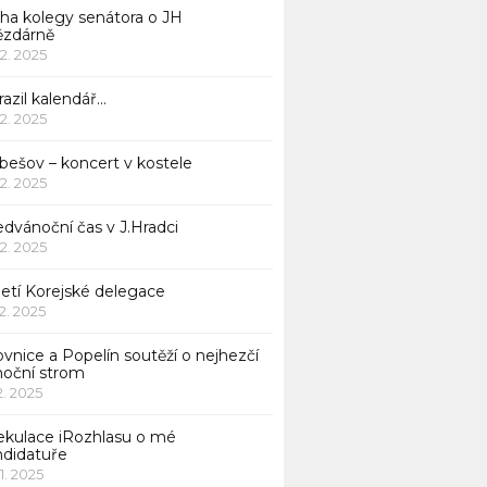
iha kolegy senátora o JH
ězdárně
12. 2025
azil kalendář…
12. 2025
bešov – koncert v kostele
12. 2025
dvánoční čas v J.Hradci
12. 2025
jetí Korejské delegace
12. 2025
ovnice a Popelín soutěží o nejhezčí
noční strom
12. 2025
ekulace iRozhlasu o mé
ndidatuře
11. 2025