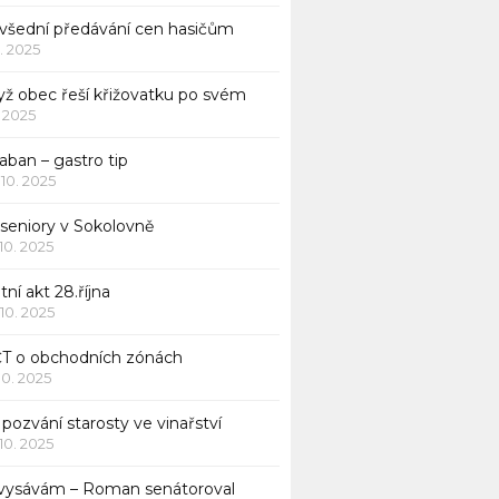
všední předávání cen hasičům
1. 2025
yž obec řeší křižovatku po svém
1. 2025
aban – gastro tip
 10. 2025
 seniory v Sokolovně
 10. 2025
tní akt 28.října
 10. 2025
ČT o obchodních zónách
 10. 2025
pozvání starosty ve vinařství
 10. 2025
 vysávám – Roman senátoroval