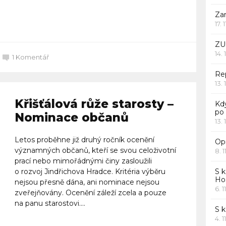
Za
Celý článek
17. 
ZU
14. 
1
Komentář
Rep
13. 
Křišťálová růže starosty –
Kd
po
Nominace občanů
13. 
Letos proběhne již druhý ročník ocenění
Opr
významných občanů, kteří se svou celoživotní
8. 1
prací nebo mimořádnými činy zasloužili
o rozvoj Jindřichova Hradce. Kritéria výběru
S k
Ho
nejsou přesně dána, ani nominace nejsou
6. 1
zveřejňovány. Ocenění záleží zcela a pouze
na panu starostovi....
S 
4. 1