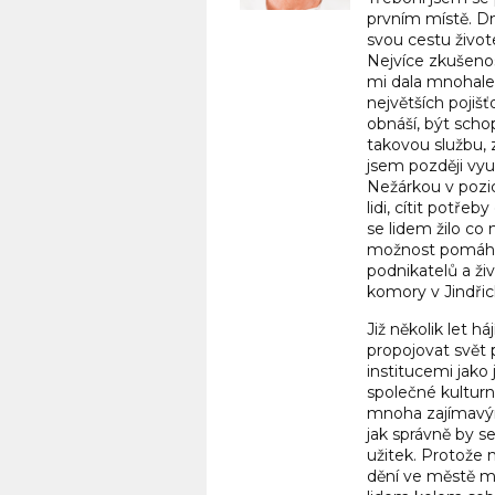
prvním místě. Dn
svou cestu život
Nejvíce zkušenos
mi dala mnohale
největších pojiš
obnáší, být scho
takovou službu, 
jsem později vyu
Nežárkou v pozic
lidi, cítit potře
se lidem žilo co 
možnost pomáhat
podnikatelů a ži
komory v Jindřic
Již několik let
propojovat svět p
institucemi jako 
společné kulturn
mnoha zajímavým
jak správně by se
užitek. Protože 
dění ve městě mi