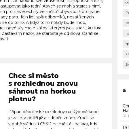
 tím, že nabídnu své zkušenosti, schopnosti a elán,
o
astupovat jako radní. Abych se mohla starat s nimi,
ostí pro nás všechny ve městě ubývalo. Proto jsme
P
dy partu fajn lidí, spíš odborníků, nezatížených
ili se do toho. A když toho někdy bude moc,
p
t nové síly moje záliby, kterými jsou sport, kultura
 Zastávám názor, že starosta je od slova starat se,
r
ávat.
s
za
ži
Chce si město
s rozhlednou znovu
sáhnout na horkou
a
plotnu?
Ce
Ha
Případ děbolínské rozhledny na Rýdově kopci
31. 
je za léta potíží již asi dobře znám. Zrodil se
v době vládnutí ČSSD na městě i na kraji, kdy
Pří