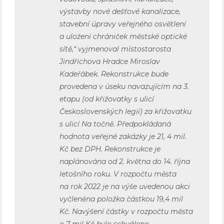
výstavby nové dešťové kanalizace,
stavební úpravy veřejného osvětlení
a uložení chrániček městské optické
sítě,“ vyjmenoval místostarosta
Jindřichova Hradce Miroslav
Kadeřábek. Rekonstrukce bude
provedena v úseku navazujícím na 3.
etapu (od křižovatky s ulicí
Československých legií) za křižovatku
s ulicí Na točně. Předpokládaná
hodnota veřejné zakázky je 21, 4 mil.
Kč bez DPH. Rekonstrukce je
naplánována od 2. května do 14. října
letošního roku. V rozpočtu města
na rok 2022 je na výše uvedenou akci
vyčleněna položka částkou 19,4 mil
Kč. Navýšení částky v rozpočtu města
o 7 mil Kč bylo schváleno