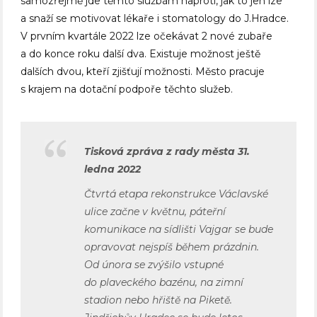
samozřejmě jde těmto službám naproti, jak to jen lze
a snaží se motivovat lékaře i stomatology do J.Hradce.
V prvním kvartále 2022 lze očekávat 2 nové zubaře
a do konce roku další dva. Existuje možnost ještě
dalších dvou, kteří zjišťují možnosti. Město pracuje
s krajem na dotační podpoře těchto služeb.
Tisková zpráva z rady města 31.
ledna 2022
Čtvrtá etapa rekonstrukce Václavské
ulice začne v květnu, páteřní
komunikace na sídlišti Vajgar se bude
opravovat nejspíš během prázdnin.
Od února se zvýšilo vstupné
do plaveckého bazénu, na zimní
stadion nebo hřiště na Piketě.