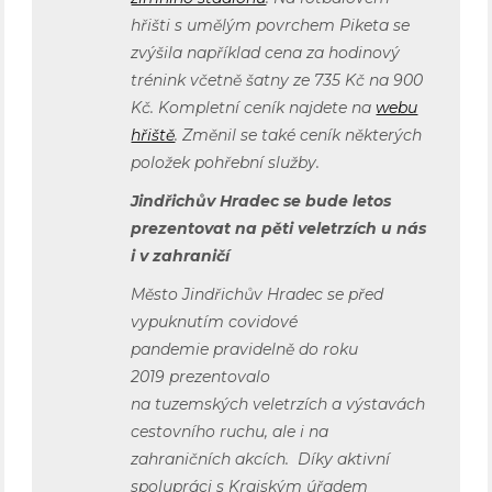
hřišti s umělým povrchem Piketa se
zvýšila například cena za hodinový
trénink včetně šatny ze 735 Kč na 900
Kč. Kompletní ceník najdete na
webu
hřiště
. Změnil se také ceník některých
položek pohřební služby.
Jindřichův Hradec se bude letos
prezentovat na pěti veletrzích u nás
i v zahraničí
Město Jindřichův Hradec se před
vypuknutím covidové
pandemie pravidelně do roku
2019 prezentovalo
na tuzemských veletrzích a výstavách
cestovního ruchu, ale i na
zahraničních akcích. Díky aktivní
spolupráci s Krajským úřadem