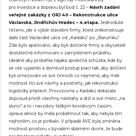
pro investice a dopravu byl bod č. 22 –
Návrh zadání
veřejné zakázky z ORJ 40 – Rekonstrukce ulice
Václavská, Jindřichův Hradec – 4.etapa.
Jednoduše
řečeno, jde o výběr stavební firmy, která zrekonstruuje
další část Václavské ulice od „Karásků“ po „Barumku“.
Zde bylo apelováno, aby byli dotčené firmy a obyvatelé
dostatečně informováni o zamýšleném průběhu.
Ideálně aby proběhla nějaká společná schůzka, kde by
se vše vyjasnilo a domluvil postup prací tak, aby dotčení
byli omezováni ve své činnosti co nejméně, aby měli
možnost říci své návrhy a postřehy, jak rekonstrukci
logisticky připravit. Provozovna u Karásků dokázala
doposud přežít všechny nástrahy a drží si své místo „na
slunci“ a to i navzdory těžkým kovidovým časům,
oprava silnice by měla proběhnout tak, aby nebyla tím
nejhorším, co je potkalo. V případě AVE byla zmíněna
možnost prostoru v bývalém sběrném dvoře, že bude