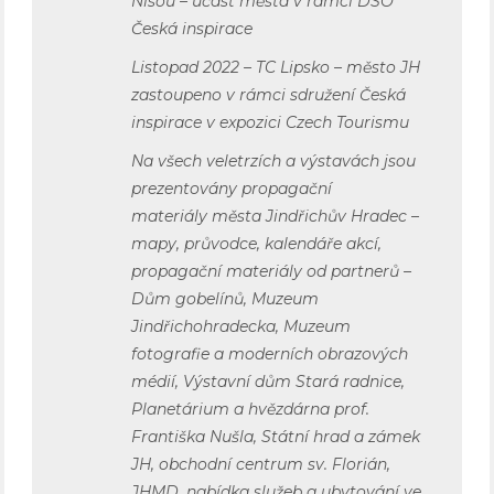
Nisou – účast města v rámci DSO
Česká inspirace
Listopad 2022 – TC Lipsko – město JH
zastoupeno v rámci sdružení Česká
inspirace v expozici Czech Tourismu
Na všech veletrzích a výstavách jsou
prezentovány propagační
materiály města Jindřichův Hradec –
mapy, průvodce, kalendáře akcí,
propagační materiály od partnerů –
Dům gobelínů, Muzeum
Jindřichohradecka, Muzeum
fotografie a moderních obrazových
médií, Výstavní dům Stará radnice,
Planetárium a hvězdárna prof.
Františka Nušla, Státní hrad a zámek
JH, obchodní centrum sv. Florián,
JHMD, nabídka služeb a ubytování ve