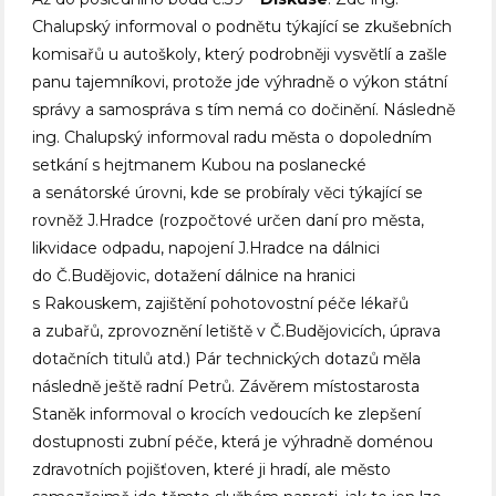
Chalupský informoval o podnětu týkající se zkušebních
komisařů u autoškoly, který podrobněji vysvětlí a zašle
panu tajemníkovi, protože jde výhradně o výkon státní
správy a samospráva s tím nemá co dočinění. Následně
ing. Chalupský informoval radu města o dopoledním
setkání s hejtmanem Kubou na poslanecké
a senátorské úrovni, kde se probíraly věci týkající se
rovněž J.Hradce (rozpočtové určen daní pro města,
likvidace odpadu, napojení J.Hradce na dálnici
do Č.Budějovic, dotažení dálnice na hranici
s Rakouskem, zajištění pohotovostní péče lékařů
a zubařů, zprovoznění letiště v Č.Budějovicích, úprava
dotačních titulů atd.) Pár technických dotazů měla
následně ještě radní Petrů. Závěrem místostarosta
Staněk informoval o krocích vedoucích ke zlepšení
dostupnosti zubní péče, která je výhradně doménou
zdravotních pojišťoven, které ji hradí, ale město