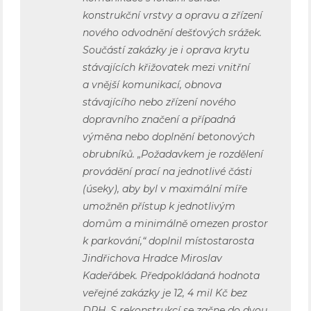
konstrukční vrstvy a opravu a zřízení
nového odvodnění dešťových srážek.
Součástí zakázky je i oprava krytu
stávajících křižovatek mezi vnitřní
a vnější komunikací, obnova
stávajícího nebo zřízení nového
dopravního značení a případná
výměna nebo doplnění betonových
obrubníků. „Požadavkem je rozdělení
provádění prací na jednotlivé části
(úseky), aby byl v maximální míře
umožněn přístup k jednotlivým
domům a minimálně omezen prostor
k parkování,“ doplnil místostarosta
Jindřichova Hradce Miroslav
Kadeřábek. Předpokládaná hodnota
veřejné zakázky je 12, 4 mil Kč bez
DPH. S rekonstrukcí se začne do dvou