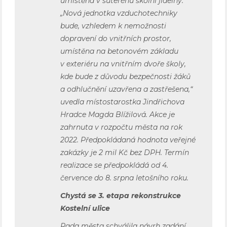
umístěna v suterénu školní jídelny.
„Nová jednotka vzduchotechniky
bude, vzhledem k nemožnosti
dopravení do vnitřních prostor,
umístěna na betonovém základu
v exteriéru na vnitřním dvoře školy,
kde bude z důvodu bezpečnosti žáků
a odhlučnění uzavřena a zastřešena,“
uvedla místostarostka Jindřichova
Hradce Magda Blížilová. Akce je
zahrnuta v rozpočtu města na rok
2022. Předpokládaná hodnota veřejné
zakázky je 2 mil Kč bez DPH. Termín
realizace se předpokládá od 4.
července do 8. srpna letošního roku.
Chystá se 3. etapa rekonstrukce
Kostelní ulice
Rada města schválila návrh zadání