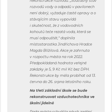
rekonstrukce rozvodů. „Současný stav
rozvodů vody a odpadů v pavilonech
není dobrý, vyžaduje časté opravy a o
stávajícím stavu vypovídá
i skutečnost, že z vodovodních
kohoutů teče rezatá voda, která se
musí odpouštět,“ doplnila
místostarostka Jindřichova Hradce
Magda Blížilová. Akce je zahrnuta
v rozpočtu města na rok 2022.
Předpokládaná hodnota veřejné
zakázky je 5, 9 Kč mil Kč bez DPH.
Rekonstrukce by měla probíhat od 13.
června do 26. srpna letošního roku.
Na třetí základní škole se bude
rekonstruovat vzduchotechnika ve
školní jídelně
Rada města schválila návrh zadání