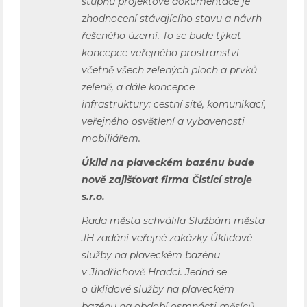
stupňů projektové dokumentace je
zhodnocení stávajícího stavu a návrh
řešeného území. To se bude týkat
koncepce veřejného prostranství
včetně všech zelených ploch a prvků
zeleně, a dále koncepce
infrastruktury: cestní sítě, komunikací,
veřejného osvětlení a vybavenosti
mobiliářem.
Úklid na plaveckém bazénu bude
nově zajišťovat firma Čistící stroje
s.r.o.
Rada města schválila Službám města
JH zadání veřejné zakázky Úklidové
služby na plaveckém bazénu
v Jindřichově Hradci. Jedná se
o úklidové služby na plaveckém
bazénu na období osmnácti měsíců.