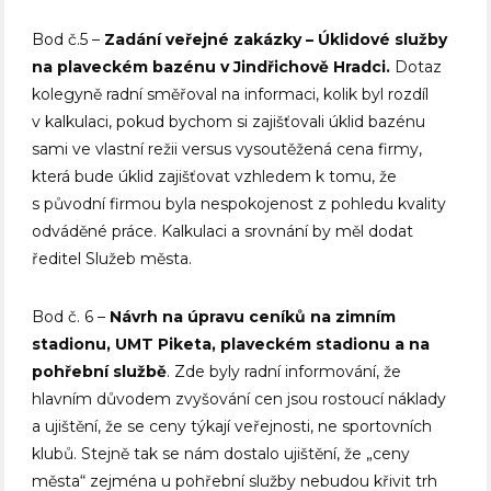
Bod č.5 –
Zadání veřejné zakázky – Úklidové služby
na plaveckém bazénu v Jindřichově Hradci.
Dotaz
kolegyně radní směřoval na informaci, kolik byl rozdíl
v kalkulaci, pokud bychom si zajišťovali úklid bazénu
sami ve vlastní režii versus vysoutěžená cena firmy,
která bude úklid zajišťovat vzhledem k tomu, že
s původní firmou byla nespokojenost z pohledu kvality
odváděné práce. Kalkulaci a srovnání by měl dodat
ředitel Služeb města.
Bod č. 6 –
Návrh na úpravu ceníků na zimním
stadionu, UMT Piketa, plaveckém stadionu a na
pohřební službě
. Zde byly radní informování, že
hlavním důvodem zvyšování cen jsou rostoucí náklady
a ujištění, že se ceny týkají veřejnosti, ne sportovních
klubů. Stejně tak se nám dostalo ujištění, že „ceny
města“ zejména u pohřební služby nebudou křivit trh