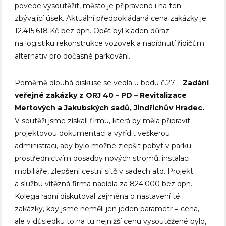
povede vysoutěžit, město je připraveno i na ten
zbývající úsek. Aktuální předpokládaná cena zakázky je
12.415.618 Kč bez dph. Opět byl kladen důraz
na logistiku rekonstrukce vozovek a nabídnutí řidičům
alternativ pro dočasné parkování.
Poměrně dlouhá diskuse se vedla u bodu č.27 –
Zadání
veřejné zakázky z ORJ 40 – PD – Revitalizace
Mertových a Jakubských sadů, Jindřichův Hradec.
V soutěži jsme získali firmu, která by měla připravit
projektovou dokumentaci a vyřídit veškerou
administraci, aby bylo možné zlepšit pobyt v parku
prostřednictvím dosadby nových stromů, instalaci
mobiliáře, zlepšení cestní sítě v sadech atd. Projekt
a službu vítězná firma nabídla za 824.000 bez dph.
Kolega radní diskutoval zejména o nastavení té
zakázky, kdy jsme neměli jen jeden parametr = cena,
ale v důsledku to na tu nejnižší cenu vysoutěžené bylo,