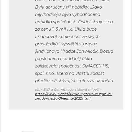
Byly doručeny tři nabídky. „Jako
nejvhodnější byla vyhodnocena
nabídka společnosti Čistící stroje s.r.o.
za cenu 1, 5 mil Kč. Úklid bude
financovat společnost ze svých
prostředků,“ vysvětlil starosta
Jindřichova Hradce Jan Mlčák. Dosud
(posledních cca 10 let) úklid
zajišťovala společnost SIMACEK HS,
spol. s.r.o., která na vlastní žádost
předčasně stávající smlouvu ukončila.
Mgr. Eliška Čermáková, tisková mluvčí –
https://www.jh.cz/cs/aktuality/tiskova-zprava-
z-rady-mesta-31-ledna-2022.html