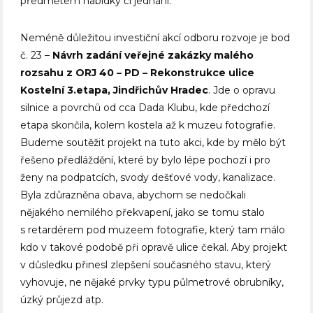
předmětem nabídky či jednání.
Neméně důležitou investiční akcí odboru rozvoje je bod
č. 23 –
Návrh zadání veřejné zakázky malého
rozsahu z ORJ 40 – PD – Rekonstrukce ulice
Kostelní 3.etapa, Jindřichův Hradec
. Jde o opravu
silnice a povrchů od cca Dada Klubu, kde předchozí
etapa skončila, kolem kostela až k muzeu fotografie.
Budeme soutěžit projekt na tuto akci, kde by mělo být
řešeno předláždění, které by bylo lépe pochozí i pro
ženy na podpatcích, svody dešťové vody, kanalizace.
Byla zdůrazněna obava, abychom se nedočkali
nějakého nemilého překvapení, jako se tomu stalo
s retardérem pod muzeem fotografie, který tam málo
kdo v takové podobě při opravě ulice čekal. Aby projekt
v důsledku přinesl zlepšení současného stavu, který
vyhovuje, ne nějaké prvky typu půlmetrové obrubníky,
úzký průjezd atp.