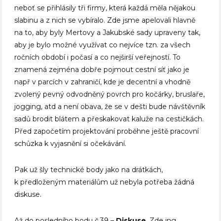
neboť se přihlásily tři firmy, která každá měla nějakou
slabinu a z nich se vybíralo. Zde jsme apelovali hlavně
na to, aby byly Mertovy a Jakubské sady upraveny tak,
aby je bylo možné využívat co nejvíce tzn. za všech
ročních období i počasí a co nejširší veřejností. To
znamená zejména dobře pojmout cestní síť jako je
např v parcích v zahraničí, kde je decentní a vhodně
zvolený pevný odvodněný povrch pro kočárky, bruslaře,
jogging, atd a není obava, že se v dešti bude návštěvník
sadů brodit blátem a přeskakovat kaluže na cestičkách.
Před započetím projektování proběhne ještě pracovní
schůzka k vyjasnění si očekávání.
Pak už šly technické body jako na drátkách,
k předloženým materiálům už nebyla potřeba žádná
diskuse.
Až do posledního bodu č.39 –
Diskuse
. Zde ing.