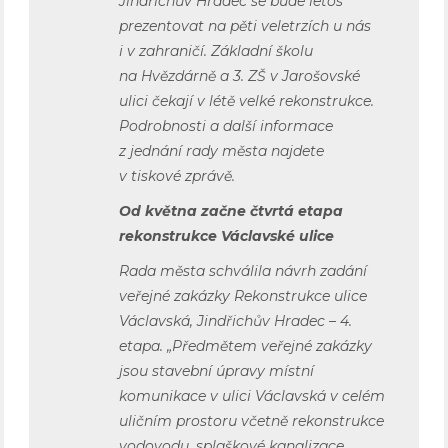
Jindřichův Hradec se bude letos
prezentovat na pěti veletrzích u nás
i v zahraničí. Základní školu
na Hvězdárně a 3. ZŠ v Jarošovské
ulici čekají v létě velké rekonstrukce.
Podrobnosti a další informace
z jednání rady města najdete
v tiskové zprávě.
Od května začne čtvrtá etapa
rekonstrukce Václavské ulice
Rada města schválila návrh zadání
veřejné zakázky Rekonstrukce ulice
Václavská, Jindřichův Hradec – 4.
etapa. „Předmětem veřejné zakázky
jsou stavební úpravy místní
komunikace v ulici Václavská v celém
uličním prostoru včetně rekonstrukce
vodovodu, splaškové kanalizace,