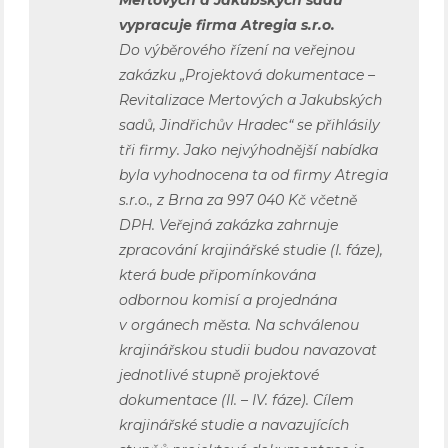
vypracuje firma Atregia s.r.o.
Do výběrového řízení na veřejnou
zakázku „Projektová dokumentace –
Revitalizace Mertových a Jakubských
sadů, Jindřichův Hradec“ se přihlásily
tři firmy. Jako nejvýhodnější nabídka
byla vyhodnocena ta od firmy Atregia
s.r.o., z Brna za 997 040 Kč včetně
DPH. Veřejná zakázka zahrnuje
zpracování krajinářské studie (I. fáze),
která bude připomínkována
odbornou komisí a projednána
v orgánech města. Na schválenou
krajinářskou studii budou navazovat
jednotlivé stupně projektové
dokumentace (II. – IV. fáze). Cílem
krajinářské studie a navazujících