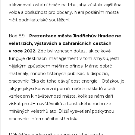
a likvidovat ostatní hráče na trhu, aby zůstala zajištěna
volba a obslužnost pro občany. Není posláním města
ničit podnikatelské soutěžení.
Bod č.9 –
Prezentace města Jindřichův Hradec ne
veletrzích, výstavách a zahraničních cestách
v roce 2022.
Zde byl vznesen dotaz, jak celkově
funguje destinační management v tom smyslu, jestli
nějakým způsobem měříme přínos. Máme dobré
materiály, mnoho tištěných publikací k dispozici,
pracovníci íčka do toho dávají dost energie… Otázkou je,
jaký je jakýsi konverzní poměr našich nákladů a úsilí
vzhledem k návštěvnosti města, kolik se nám daří
získat pro JH návštěvníků a turistického ruchu ze
míněných veletrhů atp. Bližší vysvětlení poskytnou
pracovníci informačního střediska.
Důležitým bodem již z agendy místostarosty