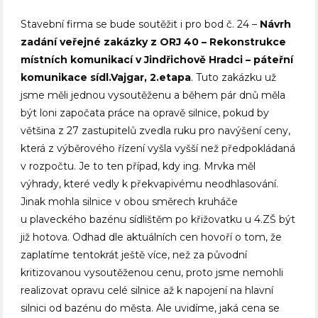
Stavební firma se bude soutěžit i pro bod č. 24 –
Návrh
zadání veřejné zakázky z ORJ 40 – Rekonstrukce
místních komunikací v Jindřichově Hradci – páteřní
komunikace sídl.Vajgar, 2.etapa
. Tuto zakázku už
jsme měli jednou vysoutěženu a během pár dnů měla
být loni započata práce na opravě silnice, pokud by
většina z 27 zastupitelů zvedla ruku pro navýšení ceny,
která z výběrového řízení vyšla vyšší než předpokládaná
v rozpočtu. Je to ten případ, kdy ing. Mrvka měl
výhrady, které vedly k překvapivému neodhlasování.
Jinak mohla silnice v obou směrech kruháče
u plaveckého bazénu sídlištěm po křižovatku u 4.ZŠ být
již hotova. Odhad dle aktuálních cen hovoří o tom, že
zaplatíme tentokrát ještě více, než za původní
kritizovanou vysoutěženou cenu, proto jsme nemohli
realizovat opravu celé silnice až k napojení na hlavní
silnici od bazénu do města. Ale uvidíme, jaká cena se