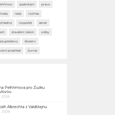
elhřimov
podnikání
právo
říroda
rada
rozhlas
ozhledna
rozpočet
senát
port
stavební zákon
volby
stupitelstvo
školství
votní prostředí
žurnál
na Pelhřimova pro Zuzku
vlovou
1. 2026
běh Albrechta z Valdštejnu
 1. 2026