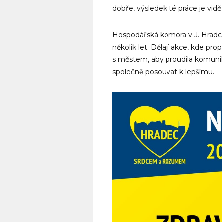
dobře, výsledek té práce je vidět
Hospodářská komora v J. Hradc
několik let. Dělají akce, kde pro
s městem, aby proudila komunik
společně posouvat k lepšímu.