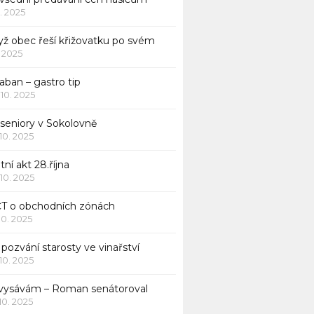
1. 2025
yž obec řeší křižovatku po svém
1. 2025
aban – gastro tip
 10. 2025
 seniory v Sokolovně
 10. 2025
tní akt 28.října
 10. 2025
ČT o obchodních zónách
 10. 2025
pozvání starosty ve vinařství
 10. 2025
 vysávám – Roman senátoroval
 10. 2025