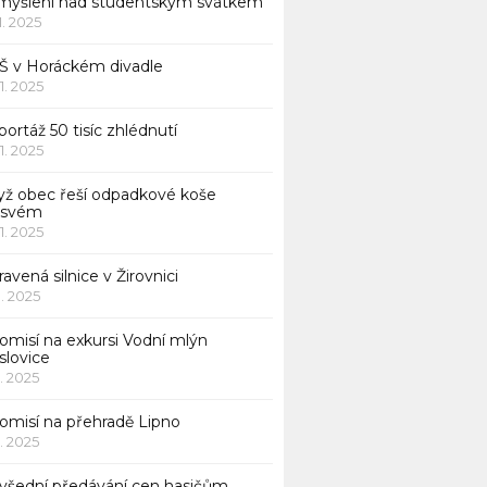
myšlení nad studentským svátkem
11. 2025
Š v Horáckém divadle
11. 2025
ortáž 50 tisíc zhlédnutí
11. 2025
yž obec řeší odpadkové koše
 svém
11. 2025
avená silnice v Žirovnici
1. 2025
omisí na exkursi Vodní mlýn
slovice
1. 2025
komisí na přehradě Lipno
1. 2025
všední předávání cen hasičům