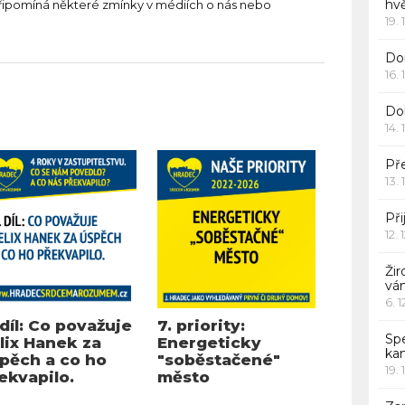
hv
řipomíná některé zmínky v médiích o nás nebo
19. 
Dor
16. 
Do
14. 
Pře
13. 
Při
12. 
Žir
vá
6. 
 díl: Co považuje
7. priority:
Sp
lix Hanek za
Energeticky
ka
pěch a co ho
"soběstačené"
19. 
ekvapilo.
město