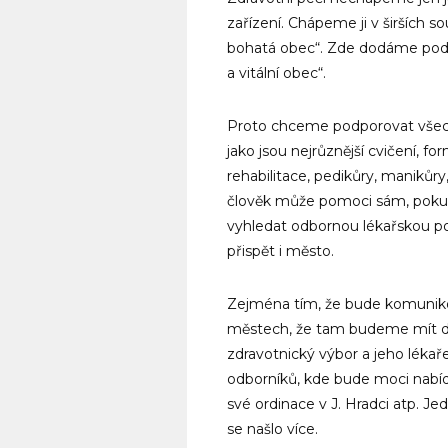
zařízení. Chápeme ji v širších s
bohatá obec“. Zde dodáme podo
a vitální obec“.
Proto chceme podporovat všech
jako jsou nejrůznější cvičení, fo
rehabilitace, pedikůry, manikůry,
člověk může pomoci sám, pokud 
vyhledat odbornou lékařskou p
přispět i město.
Zejména tím, že bude komuniko
městech, že tam budeme mít dob
zdravotnický výbor a jeho lék
odborníků, kde bude moci nabíd
své ordinace v J. Hradci atp. Je
se našlo více.