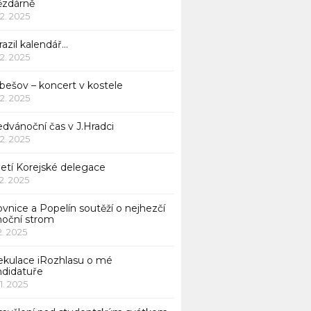
ězdárně
12. 2025
azil kalendář…
12. 2025
bešov – koncert v kostele
12. 2025
dvánoční čas v J.Hradci
12. 2025
jetí Korejské delegace
12. 2025
ovnice a Popelín soutěží o nejhezčí
noční strom
12. 2025
ekulace iRozhlasu o mé
ndidatuře
11. 2025