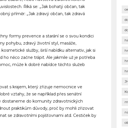
ouvislostech. Říká se: „Jak bohatý občan, tak
c
bný příměr: „Jak zdravý občan, tak zdravá
d
d
ny formy prevence a starání se o svou kondici
hi
rmy pohybu, zdravý životní styl, masáže,
 kosmetické služby, širší nabídku alternativ, jak si
h
ho něco začne trápit. Ale jakmile už je potřeba
h
omoc, může k dobré nabídce těchto služeb
h
J
vat s krajem, který zřizuje nemocnice ve
K
ré vztahy, že se například přes senátní
aře dostaneme do komunity zdravotnických
m
nout praktikům důvody, proč by mohli zřizovat
n
dnat se zdravotními pojišťovnami atd. Cestiček by
o