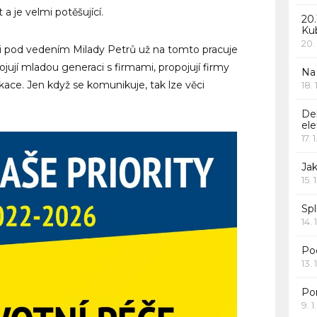
 a je velmi potěšující.
20.
Ku
20.
i pod vedením Milady Petrů už na tomto pracuje
pojují mladou generaci s firmami, propojují firmy
Na
ace. Jen když se komunikuje, tak lze věci
18.
De
ele
17. 
Jak
15. 
Spl
14. 
Po
13. 
Po
9. 