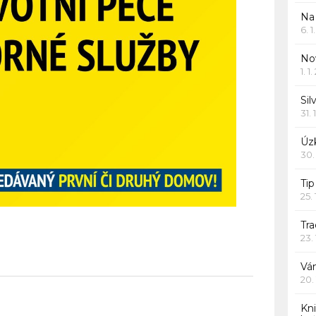
Na
6. 
Nov
1. 1
Sil
31. 
Úzk
30.
Ti
25.
Tr
23.
Vá
20.
Kn