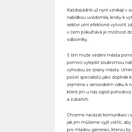
Každopádně už nyní vznikají v s
nabídkou uvědomila, kroky k vy
sektor umí efektivně vytvořit z
v čem pokulhává je možnost dos
odborníky.
S tím může vedení města pomoci,
pomoci vylepšit soukromou nabí
výhodou ze strany města. Umíme
počet specialistů jako doplněk 
zejména v seniorském věku k ná
které jim u nás zajistí pohodov
a zubařích.
Chceme navázat komunikaci i s 
jak jim můžeme vyjít vstříc, aby s
pro mladou generaci, kterou by