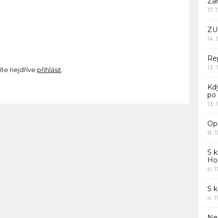
Za
17. 
ZU
14. 
Rep
13. 
íte nejdříve
přihlásit
.
Kd
po
13. 
Opr
8. 1
S k
Ho
6. 1
S 
4. 1
Ne