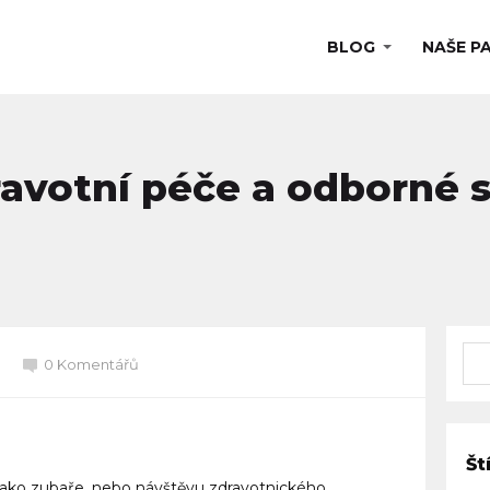
BLOG
NAŠE P
dravotní péče a odborné 
0 Komentářů
Št
jako zubaře, nebo návštěvu zdravotnického