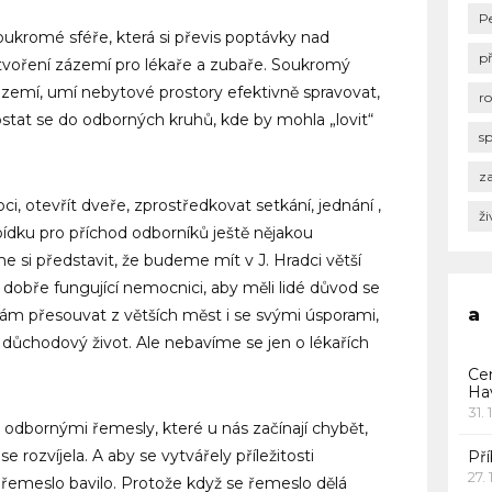
P
oukromé sféře, která si převis poptávky nad
p
tvoření zázemí pro lékaře a zubaře. Soukromý
ázemí, umí nebytové prostory efektivně spravovat,
r
tat se do odborných kruhů, kde by mohla „lovit“
s
za
 otevřít dveře, zprostředkovat setkání, jednání ,
ži
dku pro příchod odborníků ještě nějakou
 si představit, že budeme mít v J. Hradci větší
k dobře fungující nemocnici, aby měli lidé důvod se
a
m přesouvat z větších měst i se svými úsporami,
ý důchodový život. Ale nebavíme se jen o lékařích
Ce
Ha
31. 
odbornými řemesly, které u nás začínají chybět,
e rozvíjela. A aby se vytvářely příležitosti
Pří
27.
 řemeslo bavilo. Protože když se řemeslo dělá