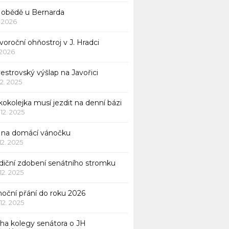
 obědě u Bernarda
1. 2026
oroční ohňostroj v J. Hradci
. 2026
vestrovský výšlap na Javořici
12. 2025
okolejka musí jezdit na denní bázi
 12. 2025
p na domácí vánočku
 12. 2025
adiční zdobení senátního stromku
 12. 2025
noční přání do roku 2026
 12. 2025
iha kolegy senátora o JH