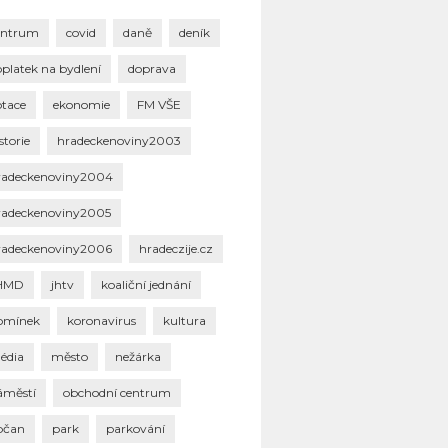
entrum
covid
daně
deník
oplatek na bydlení
doprava
otace
ekonomie
FM VŠE
storie
hradeckenoviny2003
radeckenoviny2004
radeckenoviny2005
radeckenoviny2006
hradeczije.cz
HMD
jhtv
koaliční jednání
omínek
koronavirus
kultura
édia
město
nežárka
áměstí
obchodní centrum
bčan
park
parkování