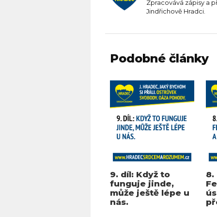
Zpracovává zápisy a p
Jindřichově Hradci.
Podobné články
9. díl: Když to
8.
funguje jinde,
Fe
může ještě lépe u
ús
nás.
př