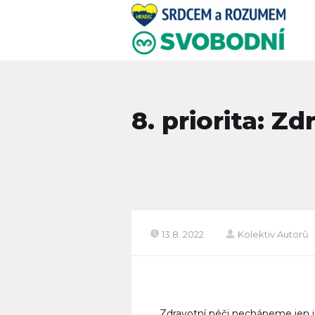
8. priorita: Z
13.8. 2022
Kolektiv Autorů
Zdravotní péči nechápeme jen 