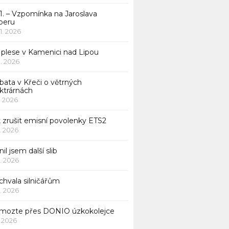
1. – Vzpomínka na Jaroslava
beru
 1. 2026
 plese v Kamenici nad Lipou
 1. 2026
bata v Křeči o větrných
ktrárnách
1. 2026
 zrušit emisní povolenky ETS2
1. 2026
nil jsem další slib
1. 2026
chvala silničářům
1. 2026
mozte přes DONIO úzkokolejce
1. 2026