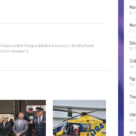
Na
6. 
Nov
1. 1
Sil
stní kanceláře Hospodářské komory v Jindřichově
31. 
řichův Hradec II
Úzk
30.
Ti
25.
Tr
23.
Vá
20.
Kn