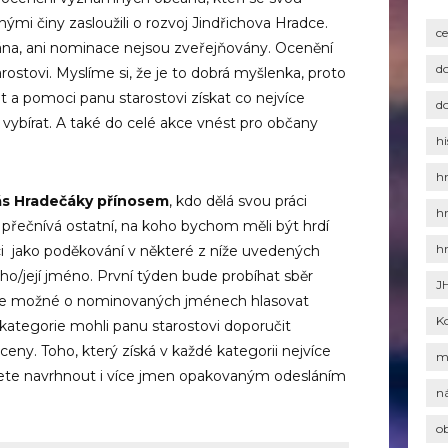
ými činy zasloužili o rozvoj Jindřichova Hradce.
c
dána, ani nominace nejsou zveřejňovány. Ocenění
d
rostovi. Myslíme si, že je to dobrá myšlenka, proto
t a pomoci panu starostovi získat co nejvíce
d
vybírat. A také do celé akce vnést pro občany
hi
h
nás Hradečáky přínosem
, kdo dělá svou práci
h
 přečnívá ostatní, na koho bychom měli být hrdí
h
ci jako poděkování v některé z níže uvedených
eho/její jméno. První týden bude probíhat sběr
J
de možné o nominovaných jménech hlasovat
K
kategorie mohli panu starostovi doporučit
ceny. Toho, který získá v každé kategorii nejvíce
m
žete navrhnout i více jmen opakovaným odesláním
n
o