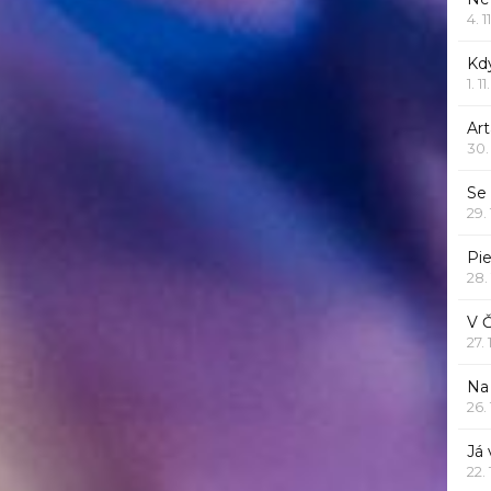
4. 1
Kd
1. 1
Art
30.
Se
29.
Pie
28.
V 
27.
Na 
26.
Já
22.