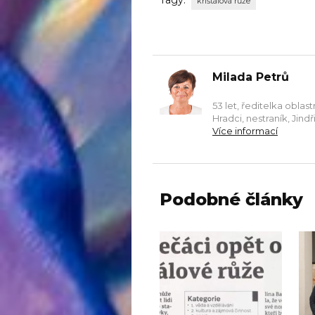
křišťálová růže
Milada Petrů
53 let, ředitelka obla
Hradci, nestraník, Jind
Více informací
Podobné články