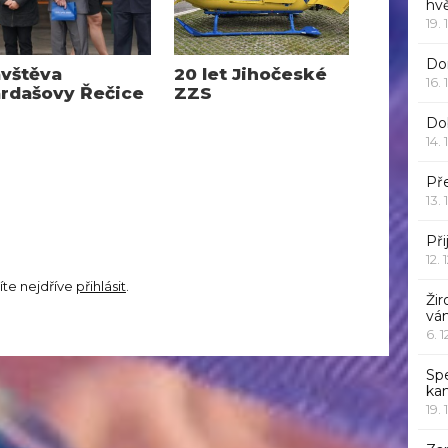
hv
19. 
Dor
vštěva
20 let Jihočeské
16. 
rdašovy Řečice
ZZS
Do
14. 
Pře
13. 
Při
12. 
íte nejdříve
přihlásit
.
Žir
vá
6. 
Sp
ka
19. 