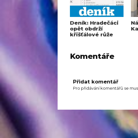
Deník: Hradečáci
Ná
opět obdrží
Ka
křišťálové růže
Komentáře
Přidat komentář
Pro přidávání komentářů se mus