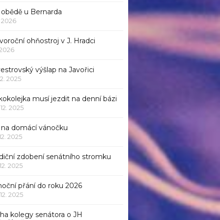
 obědě u Bernarda
1. 2026
oroční ohňostroj v J. Hradci
. 2026
vestrovský výšlap na Javořici
12. 2025
okolejka musí jezdit na denní bázi
 12. 2025
p na domácí vánočku
 12. 2025
adiční zdobení senátního stromku
 12. 2025
noční přání do roku 2026
 12. 2025
iha kolegy senátora o JH