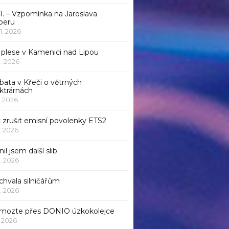
1. – Vzpomínka na Jaroslava
beru
 1. 2026
 plese v Kamenici nad Lipou
 1. 2026
bata v Křeči o větrných
ktrárnách
1. 2026
 zrušit emisní povolenky ETS2
1. 2026
nil jsem další slib
1. 2026
chvala silničářům
1. 2026
mozte přes DONIO úzkokolejce
1. 2026