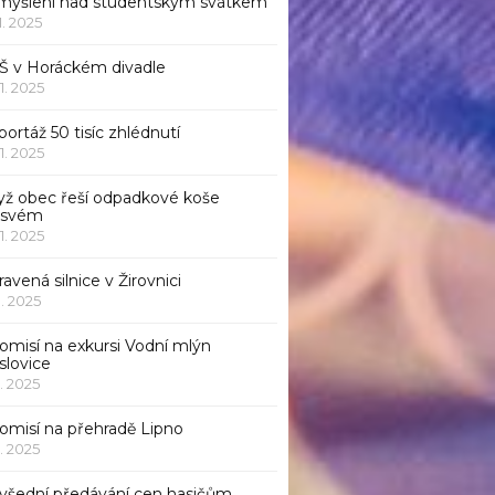
myšlení nad studentským svátkem
11. 2025
Š v Horáckém divadle
11. 2025
ortáž 50 tisíc zhlédnutí
11. 2025
yž obec řeší odpadkové koše
 svém
11. 2025
avená silnice v Žirovnici
1. 2025
omisí na exkursi Vodní mlýn
slovice
1. 2025
komisí na přehradě Lipno
1. 2025
všední předávání cen hasičům