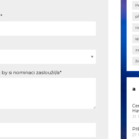
P
*
p
r
s
za
ži
 by si nominaci zasloužil/a*
a
Ce
Ha
31. 
Pří
27.