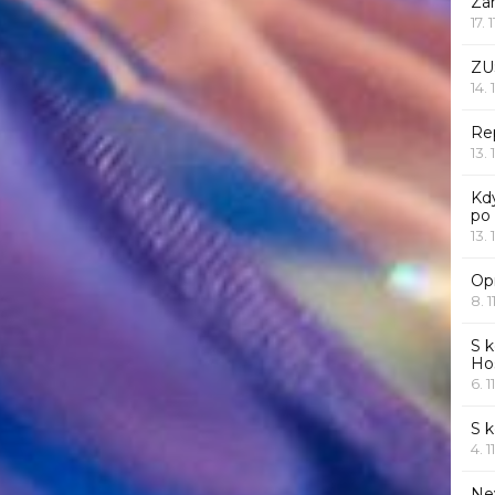
Za
17. 
ZU
14. 
Rep
13. 
Kd
po
13. 
Opr
8. 1
S k
Ho
6. 1
S 
4. 1
Ne