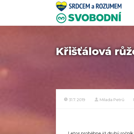
Křišťálová rů
31.7. 2019
Milada Petrů
Letos proběhne již druhý roční