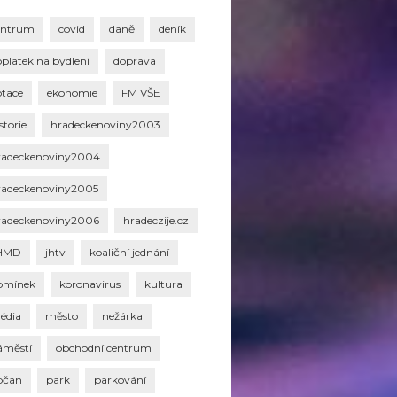
entrum
covid
daně
deník
oplatek na bydlení
doprava
otace
ekonomie
FM VŠE
storie
hradeckenoviny2003
radeckenoviny2004
radeckenoviny2005
radeckenoviny2006
hradeczije.cz
HMD
jhtv
koaliční jednání
omínek
koronavirus
kultura
édia
město
nežárka
áměstí
obchodní centrum
bčan
park
parkování