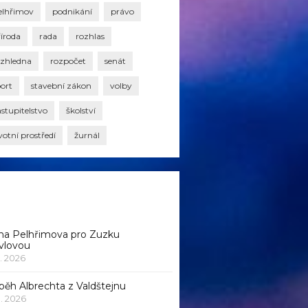
elhřimov
podnikání
právo
říroda
rada
rozhlas
ozhledna
rozpočet
senát
port
stavební zákon
volby
stupitelstvo
školství
votní prostředí
žurnál
na Pelhřimova pro Zuzku
vlovou
1. 2026
běh Albrechta z Valdštejnu
 1. 2026