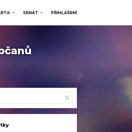
ARTA
SENÁT
PŘIHLÁŠENÍ
občanů
ítky