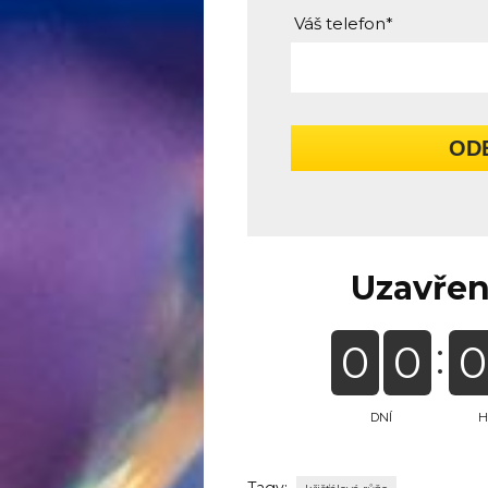
Váš telefon*
OD
Uzavřen
0
0
0
DNÍ
H
Tagy: