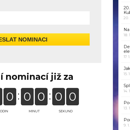
20.
Ku
20.
Na
18.
ESLAT NOMINACI
De
ele
17. 
Jak
í nominací již za
15. 
Spl
14. 
0
0
0
0
0
Po
13. 
ODIN
MINUT
SEKUND
Po
9. 