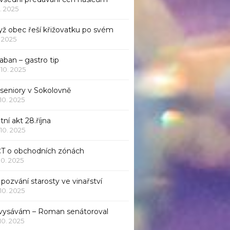
1. 2025
yž obec řeší křižovatku po svém
1. 2025
aban – gastro tip
 10. 2025
 seniory v Sokolovně
 10. 2025
tní akt 28.října
 10. 2025
ČT o obchodních zónách
 10. 2025
pozvání starosty ve vinařství
 10. 2025
 vysávám – Roman senátoroval
 10. 2025