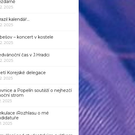
ězdárně
12. 2025
azil kalendář…
12. 2025
bešov – koncert v kostele
12. 2025
dvánoční čas v J.Hradci
12. 2025
jetí Korejské delegace
12. 2025
ovnice a Popelín soutěží o nejhezčí
noční strom
12. 2025
ekulace iRozhlasu o mé
ndidatuře
11. 2025