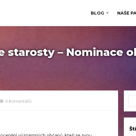
BLOG
NAŠE P
že starosty – Nominace 
0 Komentářů
Št
k ocenění významných občanů, kteří se svou