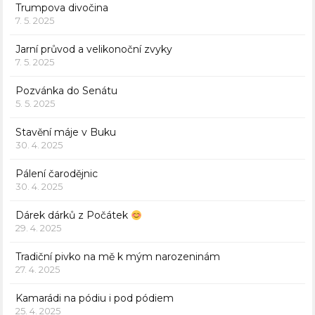
Trumpova divočina
7. 5. 2025
Jarní průvod a velikonoční zvyky
7. 5. 2025
Pozvánka do Senátu
5. 5. 2025
Stavění máje v Buku
30. 4. 2025
Pálení čarodějnic
30. 4. 2025
Dárek dárků z Počátek
29. 4. 2025
Tradiční pivko na mě k mým narozeninám
27. 4. 2025
Kamarádi na pódiu i pod pódiem
25. 4. 2025