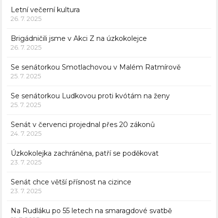
Letní večerní kultura
26. 7. 2025
Brigádničili jsme v Akci Z na úzkokolejce
26. 7. 2025
Se senátorkou Smotlachovou v Malém Ratmírově
25. 7. 2025
Se senátorkou Ludkovou proti kvótám na ženy
25. 7. 2025
Senát v červenci projednal přes 20 zákonů
24. 7. 2025
Úzkokolejka zachráněna, patří se poděkovat
23. 7. 2025
Senát chce větší přísnost na cizince
23. 7. 2025
Na Rudláku po 55 letech na smaragdové svatbě