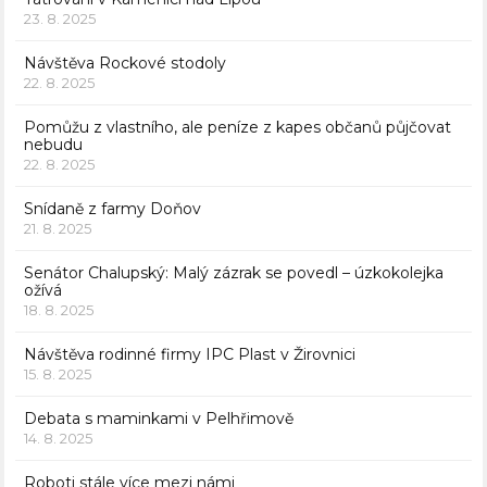
23. 8. 2025
Návštěva Rockové stodoly
22. 8. 2025
Pomůžu z vlastního, ale peníze z kapes občanů půjčovat
nebudu
22. 8. 2025
Snídaně z farmy Doňov
21. 8. 2025
Senátor Chalupský: Malý zázrak se povedl – úzkokolejka
ožívá
18. 8. 2025
Návštěva rodinné firmy IPC Plast v Žirovnici
15. 8. 2025
Debata s maminkami v Pelhřimově
14. 8. 2025
Roboti stále více mezi námi