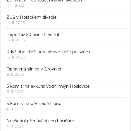
Zamyšlení nad studentským svátkem
17. 11. 2025
ZUŠ v Horáckém divadle
14. 11. 2025
Reportáž 50 tisíc zhlédnutí
13. 11. 2025
Když obec řeší odpadkové koše po svém
13. 11. 2025
Opravená silnice v Žirovnici
8. 11. 2025
S komisí na exkursi Vodní mlýn Hoslovice
6. 11. 2025
S komisí na přehradě Lipno
4. 11. 2025
Nevšední předávání cen hasičům
4. 11. 2025