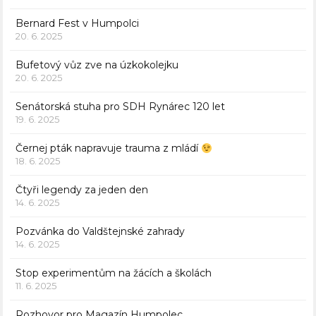
Bernard Fest v Humpolci
20. 6. 2025
Bufetový vůz zve na úzkokolejku
20. 6. 2025
Senátorská stuha pro SDH Rynárec 120 let
19. 6. 2025
Černej pták napravuje trauma z mládí
18. 6. 2025
Čtyři legendy za jeden den
14. 6. 2025
Pozvánka do Valdštejnské zahrady
14. 6. 2025
Stop experimentům na žácích a školách
11. 6. 2025
Rozhovor pro Magazín Humpolec