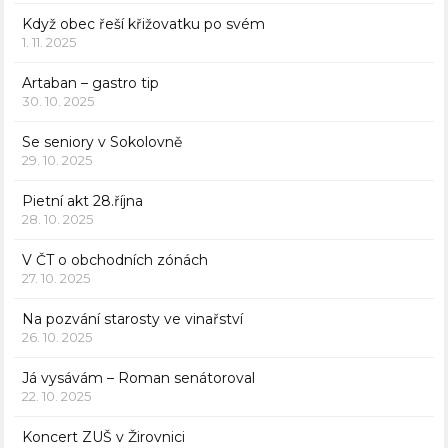
Když obec řeší křižovatku po svém
1. 11. 2025
Artaban – gastro tip
30. 10. 2025
Se seniory v Sokolovně
29. 10. 2025
Pietní akt 28.října
28. 10. 2025
V ČT o obchodních zónách
27. 10. 2025
Na pozvání starosty ve vinařství
26. 10. 2025
Já vysávám – Roman senátoroval
22. 10. 2025
Koncert ZUŠ v Žirovnici