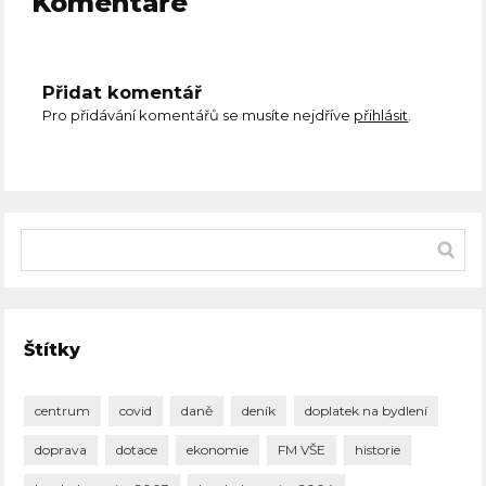
Komentáře
Přidat komentář
Pro přidávání komentářů se musíte nejdříve
přihlásit
.
Štítky
centrum
covid
daně
deník
doplatek na bydlení
doprava
dotace
ekonomie
FM VŠE
historie