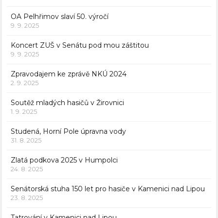
OA Pelhřimov slaví 50. výročí
9. 9. 2025
Koncert ZUŠ v Senátu pod mou záštitou
9. 9. 2025
Zpravodajem ke zprávě NKÚ 2024
2. 9. 2025
Soutěž mladých hasičů v Žirovnici
1. 9. 2025
Studená, Horní Pole úpravna vody
31. 8. 2025
Zlatá podkova 2025 v Humpolci
24. 8. 2025
Senátorská stuha 150 let pro hasiče v Kamenici nad Lipou
23. 8. 2025
Tatrování v Kamenici nad Lipou