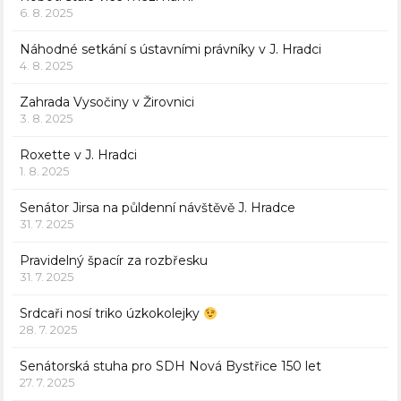
6. 8. 2025
Náhodné setkání s ústavními právníky v J. Hradci
4. 8. 2025
Zahrada Vysočiny v Žirovnici
3. 8. 2025
Roxette v J. Hradci
1. 8. 2025
Senátor Jirsa na půldenní návštěvě J. Hradce
31. 7. 2025
Pravidelný špacír za rozbřesku
31. 7. 2025
Srdcaři nosí triko úzkokolejky
28. 7. 2025
Senátorská stuha pro SDH Nová Bystřice 150 let
27. 7. 2025