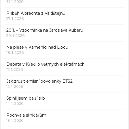
31. 1. 2026
Příběh Albrechta z Valdštejnu
27. 1. 2026
20.1. – Vzpomínka na Jaroslava Kuberu
20. 1. 2026
Na plese v Kamenici nad Lipou
18. 1. 2026
Debata v Křeči o větrných elektrárnách
17. 1. 2026
Jak zrušit emisní povolenky ETS2
15. 1. 2026
Splnil jsem další slib
14. 1. 2026
Pochvala silničářům
13. 1. 2026