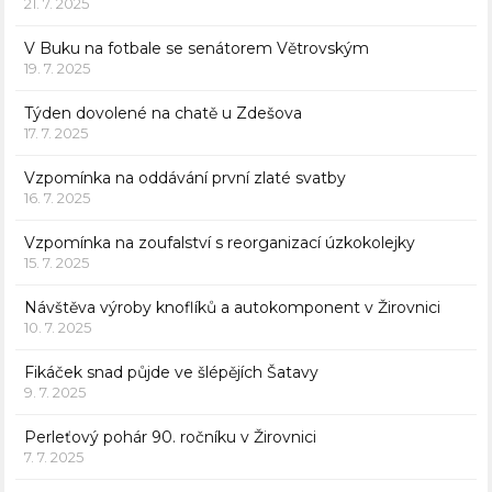
21. 7. 2025
V Buku na fotbale se senátorem Větrovským
19. 7. 2025
Týden dovolené na chatě u Zdešova
17. 7. 2025
Vzpomínka na oddávání první zlaté svatby
16. 7. 2025
Vzpomínka na zoufalství s reorganizací úzkokolejky
15. 7. 2025
Návštěva výroby knoflíků a autokomponent v Žirovnici
10. 7. 2025
Fikáček snad půjde ve šlépějích Šatavy
9. 7. 2025
Perleťový pohár 90. ročníku v Žirovnici
7. 7. 2025