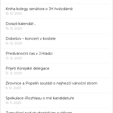
Kniha kolegy senátora o JH hvězdárně
19. 12. 2025
Dorazil kalendář…
16. 12. 2025
Dobešov – koncert v kostele
14. 12. 2025
Předvánoční čas v J.Hradci
13. 12. 2025
Přijetí Korejské delegace
12. 12. 2025
Žirovnice a Popelín soutěží o nejhezčí vánoční strom
6. 12. 2025
Spekulace iRozhlasu o mé kandidatuře
19. 11. 2025