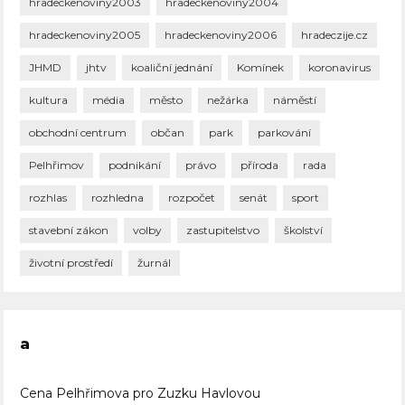
hradeckenoviny2003
hradeckenoviny2004
hradeckenoviny2005
hradeckenoviny2006
hradeczije.cz
JHMD
jhtv
koaliční jednání
Komínek
koronavirus
kultura
média
město
nežárka
náměstí
obchodní centrum
občan
park
parkování
Pelhřimov
podnikání
právo
příroda
rada
rozhlas
rozhledna
rozpočet
senát
sport
stavební zákon
volby
zastupitelstvo
školství
životní prostředí
žurnál
a
Cena Pelhřimova pro Zuzku Havlovou