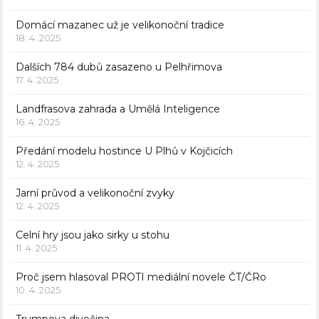
Domácí mazanec už je velikonoční tradice
18. 4. 2025
Dalších 784 dubů zasazeno u Pelhřimova
17. 4. 2025
Landfrasova zahrada a Umělá Inteligence
16. 4. 2025
Předání modelu hostince U Plhů v Kojčicích
12. 4. 2025
Jarní průvod a velikonoční zvyky
12. 4. 2025
Celní hry jsou jako sirky u stohu
11. 4. 2025
Proč jsem hlasoval PROTI mediální novele ČT/ČRo
10. 4. 2025