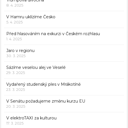
Trumpova divočina
8. 4. 2025
V Hamru uklízíme Česko
5. 4. 2025
Před hlasováním na exkurzi v Českém rozhlasu
1. 4. 2025
Jaro v regionu
30. 3. 2025
Sázíme veselou alej ve Veselé
29. 3. 2025
Vydařený studenský ples v Mrákotíně
23. 3. 2025
V Senátu požadujeme změnu kurzu EU
20. 3. 2025
V elektroTAXI za kulturou
17. 3. 2025