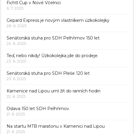
Fichtl Cup v Nové Včelnici
6. 7. 2025
Gepard Express je novým vlastníkem úzkokolejky
28. 6. 2025
Senátorská stuha pro SDH Pelhřimov 150 let
24. 6. 2025
Teď, nebo nikdy! Úzkokolejka jde do prodeje.
23. 6. 2025
Senátorská stuha pro SDH Pleše 120 let
23. 6. 2025
Kamenice nad Lipou umí žít do ranních hodin
22. 6. 2025
Oslava 150 let SDH Pelhřimov
21. 6. 2025
Na startu MTB maratonu v Kamenici nad Lipou
21. 6. 2025