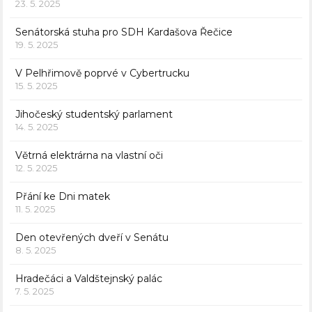
23. 5. 2025
Senátorská stuha pro SDH Kardašova Řečice
19. 5. 2025
V Pelhřimově poprvé v Cybertrucku
15. 5. 2025
Jihočeský studentský parlament
14. 5. 2025
Větrná elektrárna na vlastní oči
12. 5. 2025
Přání ke Dni matek
11. 5. 2025
Den otevřených dveří v Senátu
8. 5. 2025
Hradečáci a Valdštejnský palác
7. 5. 2025