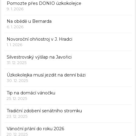
Pomozte přes DONIO úzkokolejce
9. 1. 2026
Na obědě u Bernarda
6. 1. 2026
Novoroční ohňostroj v J. Hradci
1. 1. 2026
Silvestrovský výšlap na Javořici
31. 12. 2025
Úzkokolejka musí jezdit na denní bázi
30. 12. 2025
Tip na domácí vánočku
25. 12. 2025
Tradiční zdobení senátního stromku
23. 12. 2025
Vánoční přání do roku 2026
20. 12. 2025