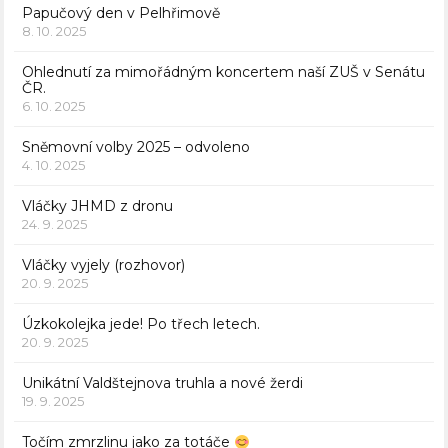
Papučový den v Pelhřimově
8. 10. 2025
Ohlednutí za mimořádným koncertem naší ZUŠ v Senátu
ČR.
6. 10. 2025
Sněmovní volby 2025 – odvoleno
4. 10. 2025
Vláčky JHMD z dronu
24. 9. 2025
Vláčky vyjely (rozhovor)
20. 9. 2025
Úzkokolejka jede! Po třech letech.
20. 9. 2025
Unikátní Valdštejnova truhla a nové žerdi
19. 9. 2025
Točím zmrzlinu jako za totáče