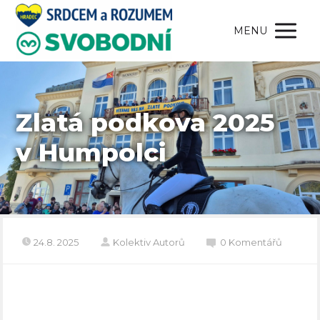
MENU
Zlatá podkova 2025
v Humpolci
24.8. 2025
Kolektiv Autorů
0 Komentářů