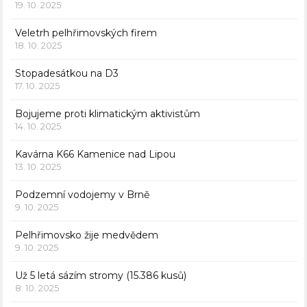
19. 10. 2025
Veletrh pelhřimovských firem
18. 10. 2025
Stopadesátkou na D3
17. 10. 2025
Bojujeme proti klimatickým aktivistům
14. 10. 2025
Kavárna K66 Kamenice nad Lipou
13. 10. 2025
Podzemní vodojemy v Brně
9. 10. 2025
Pelhřimovsko žije medvědem
9. 10. 2025
Už 5 letá sázím stromy (15.386 kusů)
8. 10. 2025