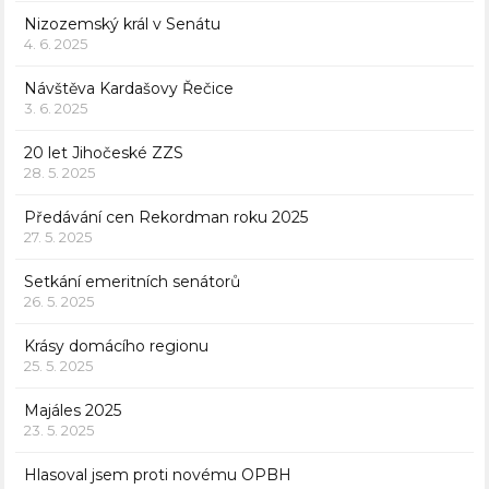
Nizozemský král v Senátu
4. 6. 2025
Návštěva Kardašovy Řečice
3. 6. 2025
20 let Jihočeské ZZS
28. 5. 2025
Předávání cen Rekordman roku 2025
27. 5. 2025
Setkání emeritních senátorů
26. 5. 2025
Krásy domácího regionu
25. 5. 2025
Majáles 2025
23. 5. 2025
Hlasoval jsem proti novému OPBH