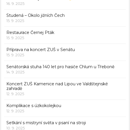
16. 9. 2025
Studená – Okolo jižních Čech
15. 9. 2025
Restaurace Černej Pták
15. 9. 2025
Příprava na koncert ZUŠ v Senátu
15. 9. 2025
Senátorská stuha 140 let pro hasiče Chlum u Třeboně
14. 9. 2025
Koncert ZUŠ Kamenice nad Lipou ve Valdštejnské
zahradě
12. 9. 2025
Komplikace s úzkokolejkou
12. 9. 2025
Setkání s mistryní světa v psaní na stroji
10. 9. 2025