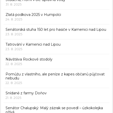
31. 8. 2025
Zlatá podkova 2025 v Humpolci
24. 8. 2025
Senátorská stuha 150 let pro hasiče v Kamenici nad Lipou
23. 8. 2025
Tatrování v Kamenici nad Lipou
23. 8. 2025
Návštěva Rockové stodoly
22. 8. 2025
Pomůžu z vlastního, ale peníze z kapes občanů půjčovat
nebudu
22. 8. 2025
Snídaně z farmy Doňov
21. 8. 2025
Senátor Chalupský: Malý zázrak se povedl – úzkokolejka
ožívá