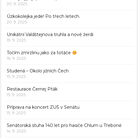
20. 9. 2025
Úzkokolejka jede! Po třech letech.
20. 9. 2025
Unikátní Valdštejnova truhla a nové žerdi
19. 9. 2025
Točím zmrzlinu jako za totáče
16. 9. 2025
Studená – Okolo jižních Čech
15. 9. 2025
Restaurace Černej Pták
15. 9. 2025
Příprava na koncert ZUŠ v Senátu
15. 9. 2025
Senátorská stuha 140 let pro hasiče Chlum u Třeboně
14. 9. 2025