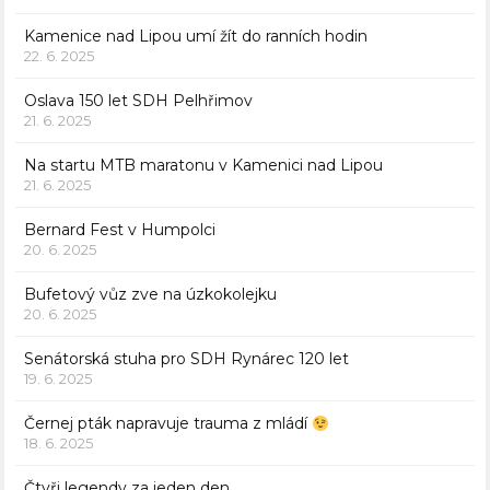
Kamenice nad Lipou umí žít do ranních hodin
22. 6. 2025
Oslava 150 let SDH Pelhřimov
21. 6. 2025
Na startu MTB maratonu v Kamenici nad Lipou
21. 6. 2025
Bernard Fest v Humpolci
20. 6. 2025
Bufetový vůz zve na úzkokolejku
20. 6. 2025
Senátorská stuha pro SDH Rynárec 120 let
19. 6. 2025
Černej pták napravuje trauma z mládí
18. 6. 2025
Čtyři legendy za jeden den