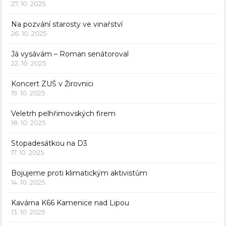
27. 10. 2025
Na pozvání starosty ve vinařství
26. 10. 2025
Já vysávám – Roman senátoroval
22. 10. 2025
Koncert ZUŠ v Žirovnici
19. 10. 2025
Veletrh pelhřimovských firem
18. 10. 2025
Stopadesátkou na D3
17. 10. 2025
Bojujeme proti klimatickým aktivistům
14. 10. 2025
Kavárna K66 Kamenice nad Lipou
13. 10. 2025