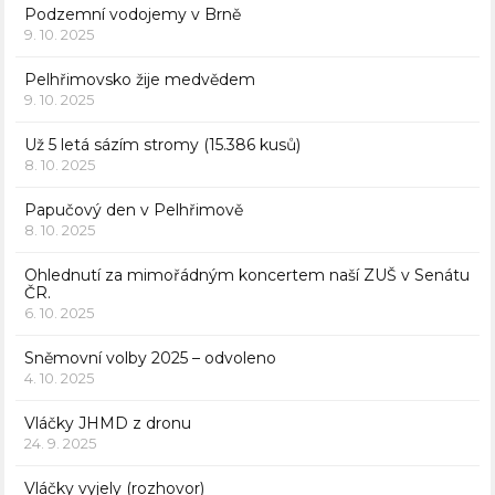
Podzemní vodojemy v Brně
9. 10. 2025
Pelhřimovsko žije medvědem
9. 10. 2025
Už 5 letá sázím stromy (15.386 kusů)
8. 10. 2025
Papučový den v Pelhřimově
8. 10. 2025
Ohlednutí za mimořádným koncertem naší ZUŠ v Senátu
ČR.
6. 10. 2025
Sněmovní volby 2025 – odvoleno
4. 10. 2025
Vláčky JHMD z dronu
24. 9. 2025
Vláčky vyjely (rozhovor)