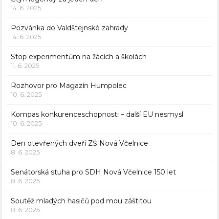
14. 6. 2025
Pozvánka do Valdštejnské zahrady
14. 6. 2025
Stop experimentům na žácích a školách
11. 6. 2025
Rozhovor pro Magazín Humpolec
10. 6. 2025
Kompas konkurenceschopnosti – další EU nesmysl
10. 6. 2025
Den otevřených dveří ZŠ Nová Včelnice
8. 6. 2025
Senátorská stuha pro SDH Nová Včelnice 150 let
8. 6. 2025
Soutěž mladých hasičů pod mou záštitou
8. 6. 2025