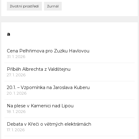
životní prostředí
žurnál
a
Cena Pelhřimova pro Zuzku Havlovou
31. 1. 2026
Příběh Albrechta z Valdštejnu
27. 1. 2026
20.1. – Vzpomínka na Jaroslava Kuberu
20. 1. 2026
Na plese v Kamenici nad Lipou
18. 1. 2026
Debata v Křeči o větrných elektrárnách
17. 1. 2026