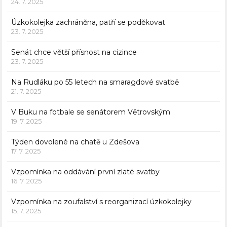
24. 7. 2025
Úzkokolejka zachráněna, patří se poděkovat
23. 7. 2025
Senát chce větší přísnost na cizince
23. 7. 2025
Na Rudláku po 55 letech na smaragdové svatbě
21. 7. 2025
V Buku na fotbale se senátorem Větrovským
19. 7. 2025
Týden dovolené na chatě u Zdešova
17. 7. 2025
Vzpomínka na oddávání první zlaté svatby
16. 7. 2025
Vzpomínka na zoufalství s reorganizací úzkokolejky
15. 7. 2025