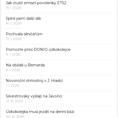
Jak zrušit emisní povolenky ETS2
15. 1. 2026
Splnil jsem další slib
14. 1. 2026
Pochvala silničářům
13. 1. 2026
Pomozte přes DONIO úzkokolejce
9. 1. 2026
Na obědě u Bernarda
6. 1. 2026
Novoroční ohňostroj v J. Hradci
1. 1. 2026
Silvestrovský výšlap na Javořici
31. 12. 2025
Úzkokolejka musí jezdit na denní bázi
30. 12. 2025