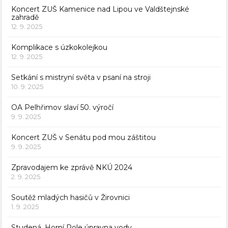
Koncert ZUŠ Kamenice nad Lipou ve Valdštejnské
zahradě
12. 9. 2025
Komplikace s úzkokolejkou
12. 9. 2025
Setkání s mistryní světa v psaní na stroji
10. 9. 2025
OA Pelhřimov slaví 50. výročí
9. 9. 2025
Koncert ZUŠ v Senátu pod mou záštitou
9. 9. 2025
Zpravodajem ke zprávě NKÚ 2024
2. 9. 2025
Soutěž mladých hasičů v Žirovnici
1. 9. 2025
Studená, Horní Pole úpravna vody