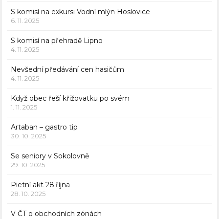
S komisí na exkursi Vodní mlýn Hoslovice
6. 11. 2025
S komisí na přehradě Lipno
4. 11. 2025
Nevšední předávání cen hasičům
4. 11. 2025
Když obec řeší křižovatku po svém
1. 11. 2025
Artaban – gastro tip
30. 10. 2025
Se seniory v Sokolovně
29. 10. 2025
Pietní akt 28.října
28. 10. 2025
V ČT o obchodních zónách