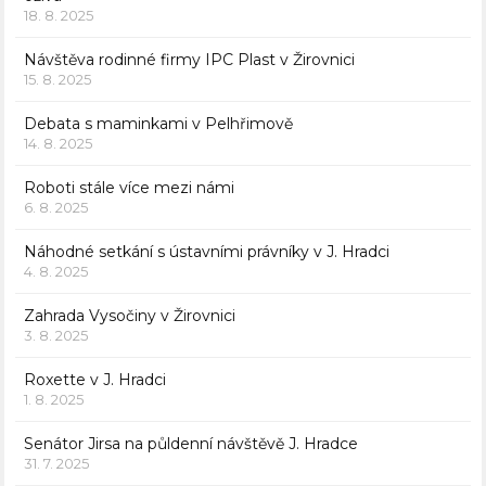
18. 8. 2025
Návštěva rodinné firmy IPC Plast v Žirovnici
15. 8. 2025
Debata s maminkami v Pelhřimově
14. 8. 2025
Roboti stále více mezi námi
6. 8. 2025
Náhodné setkání s ústavními právníky v J. Hradci
4. 8. 2025
Zahrada Vysočiny v Žirovnici
3. 8. 2025
Roxette v J. Hradci
1. 8. 2025
Senátor Jirsa na půldenní návštěvě J. Hradce
31. 7. 2025