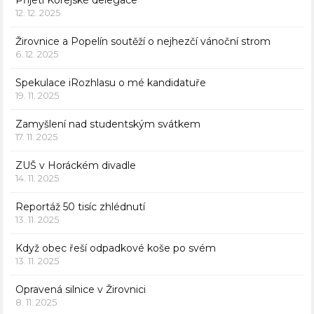
Přijetí Korejské delegace
12. 12. 2025
Žirovnice a Popelín soutěží o nejhezčí vánoční strom
6. 12. 2025
Spekulace iRozhlasu o mé kandidatuře
19. 11. 2025
Zamyšlení nad studentským svátkem
17. 11. 2025
ZUŠ v Horáckém divadle
14. 11. 2025
Reportáž 50 tisíc zhlédnutí
13. 11. 2025
Když obec řeší odpadkové koše po svém
13. 11. 2025
Opravená silnice v Žirovnici
8. 11. 2025