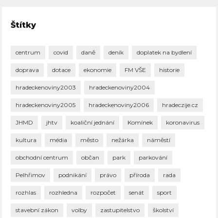
Štítky
centrum
covid
daně
deník
doplatek na bydlení
doprava
dotace
ekonomie
FM VŠE
historie
hradeckenoviny2003
hradeckenoviny2004
hradeckenoviny2005
hradeckenoviny2006
hradeczije.cz
JHMD
jhtv
koaliční jednání
Komínek
koronavirus
kultura
média
město
nežárka
náměstí
obchodní centrum
občan
park
parkování
Pelhřimov
podnikání
právo
příroda
rada
rozhlas
rozhledna
rozpočet
senát
sport
stavební zákon
volby
zastupitelstvo
školství