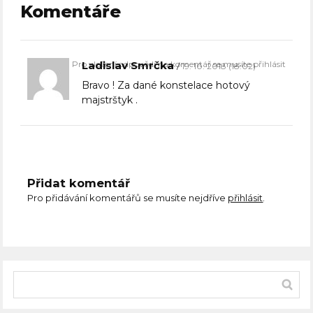
Komentáře
Pro vložení odpovědi na komentář se musíte přihlásit
Ladislav Smrčka
19. 10. 2018 (18:02)
Bravo ! Za dané konstelace hotový
majstrštyk .
Přidat komentář
Pro přidávání komentářů se musíte nejdříve
přihlásit
.