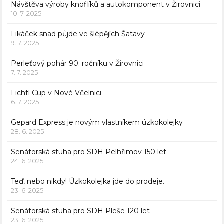
Návštěva výroby knoflíků a autokomponent v Žirovnici
10. 7. 2025
Fikáček snad půjde ve šlépějích Šatavy
9. 7. 2025
Perleťový pohár 90. ročníku v Žirovnici
7. 7. 2025
Fichtl Cup v Nové Včelnici
6. 7. 2025
Gepard Express je novým vlastníkem úzkokolejky
28. 6. 2025
Senátorská stuha pro SDH Pelhřimov 150 let
24. 6. 2025
Teď, nebo nikdy! Úzkokolejka jde do prodeje.
23. 6. 2025
Senátorská stuha pro SDH Pleše 120 let
23. 6. 2025