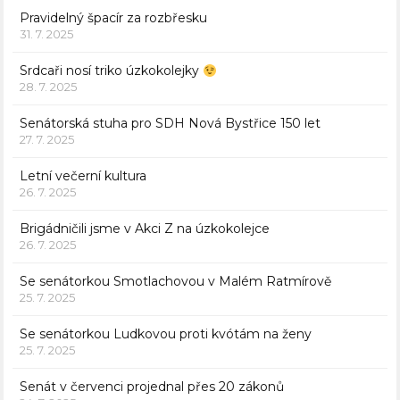
Pravidelný špacír za rozbřesku
31. 7. 2025
Srdcaři nosí triko úzkokolejky
28. 7. 2025
Senátorská stuha pro SDH Nová Bystřice 150 let
27. 7. 2025
Letní večerní kultura
26. 7. 2025
Brigádničili jsme v Akci Z na úzkokolejce
26. 7. 2025
Se senátorkou Smotlachovou v Malém Ratmírově
25. 7. 2025
Se senátorkou Ludkovou proti kvótám na ženy
25. 7. 2025
Senát v červenci projednal přes 20 zákonů