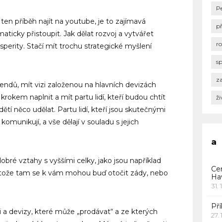
P
 ten příběh najít na youtube, je to zajímavá
p
maticky přistoupit. Jak dělat rozvoj a vytvářet
r
erity. Stačí mít trochu strategické myšlení
s
za
endů, mít vizi založenou na hlavních devizách
krokem naplnit a mít partu lidí, kteří budou chtít
ži
tí něco udělat. Partu lidí, kteří jsou skutečnými
omunikují, a vše dělají v souladu s jejich
a
obré vztahy s vyššími celky, jako jsou například
Ce
protože tam se k vám mohou buď otočit zády, nebo
Ha
31. 
Pří
a devizy, které může „prodávat“ a ze kterých
27.