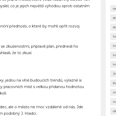
slel, co je jejich největší výhodou oproti ostatním
c
d
enční přednosti, o které by mohli opřít rozvoj
d
hi
h
se zkušenostmi, připravili plán, přednesli ho
asili, že to zkusí.
h
h
J
y, jedou na vlně budoucích trendů, výrazně si
K
ovky pracovních míst s velkou přidanou hodnotou
m
olí.
n
adec, ale o město ne moc vzdálené od nás. Jde
o
m podobný J. Hradci.