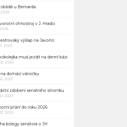
 obědě u Bernarda
1. 2026
oroční ohňostroj v J. Hradci
. 2026
vestrovský výšlap na Javořici
12. 2025
okolejka musí jezdit na denní bázi
 12. 2025
p na domácí vánočku
 12. 2025
adiční zdobení senátního stromku
 12. 2025
noční přání do roku 2026
 12. 2025
iha kolegy senátora o JH