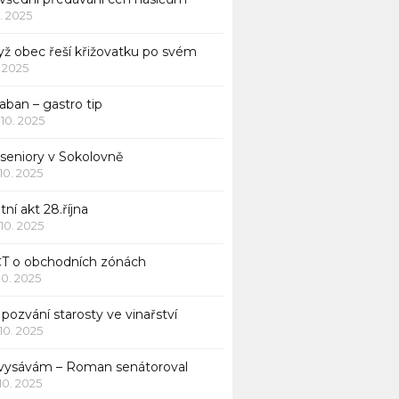
1. 2025
yž obec řeší křižovatku po svém
1. 2025
aban – gastro tip
 10. 2025
 seniory v Sokolovně
 10. 2025
tní akt 28.října
 10. 2025
ČT o obchodních zónách
 10. 2025
pozvání starosty ve vinařství
 10. 2025
 vysávám – Roman senátoroval
 10. 2025