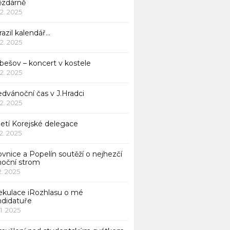
ězdárně
12. 2025
azil kalendář…
12. 2025
bešov – koncert v kostele
12. 2025
dvánoční čas v J.Hradci
12. 2025
jetí Korejské delegace
12. 2025
ovnice a Popelín soutěží o nejhezčí
noční strom
12. 2025
ekulace iRozhlasu o mé
ndidatuře
11. 2025