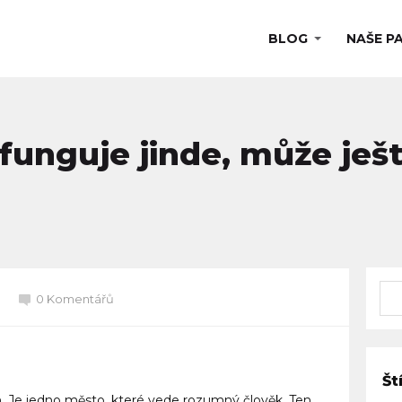
BLOG
NAŠE P
o funguje jinde, může ješ
0 Komentářů
Št
Je jedno město, které vede rozumný člověk. Ten