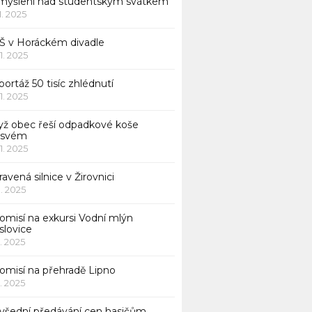
myšlení nad studentským svátkem
11. 2025
Š v Horáckém divadle
11. 2025
ortáž 50 tisíc zhlédnutí
11. 2025
yž obec řeší odpadkové koše
 svém
11. 2025
avená silnice v Žirovnici
1. 2025
omisí na exkursi Vodní mlýn
slovice
1. 2025
komisí na přehradě Lipno
1. 2025
všední předávání cen hasičům