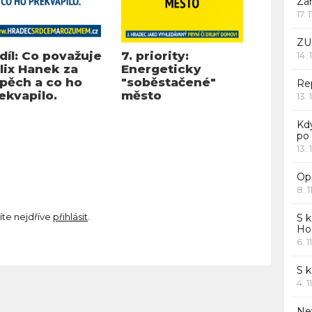
Za
17. 
ZU
 díl: Co považuje
7. priority:
14. 
lix Hanek za
Energeticky
pěch a co ho
"soběstačené"
Rep
ekvapilo.
město
13. 
Kd
po
13. 
Opr
8. 1
íte nejdříve
přihlásit
.
S k
Ho
6. 1
S 
4. 1
Ne