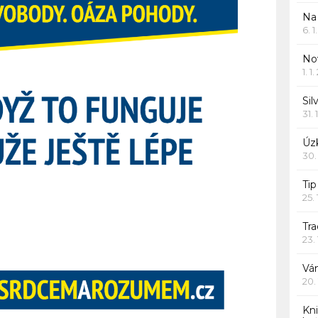
Na
6. 
Nov
1. 1
Sil
31. 
Úzk
30.
Ti
25.
Tr
23.
Vá
20.
Kn