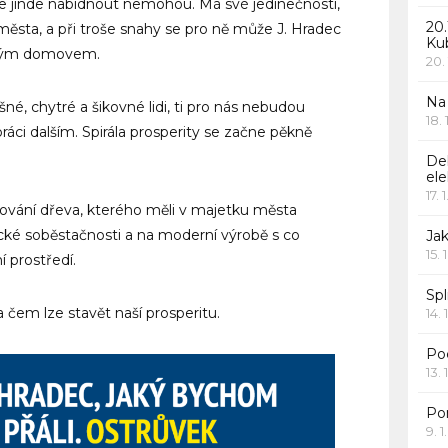
de jinde nabídnout nemohou. Má své jedinečnosti,
20.
 města, a při troše snahy se pro ně může J. Hradec
Ku
uhým domovem.
20.
Na
né, chytré a šikovné lidi, ti pro nás nebudou
18.
 práci dalším. Spirála prosperity se začne pěkně
De
ele
17. 
cování dřeva, kterého měli v majetku města
cké soběstačnosti a na moderní výrobě s co
Jak
15. 
 prostředí.
Spl
 čem lze stavět naší prosperitu.
14. 
Po
13. 
Po
9. 