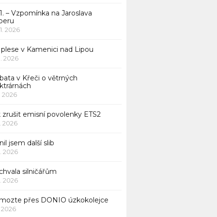
1. – Vzpomínka na Jaroslava
beru
 1. 2026
 plese v Kamenici nad Lipou
 1. 2026
bata v Křeči o větrných
ktrárnách
1. 2026
 zrušit emisní povolenky ETS2
1. 2026
nil jsem další slib
1. 2026
chvala silničářům
1. 2026
mozte přes DONIO úzkokolejce
1. 2026