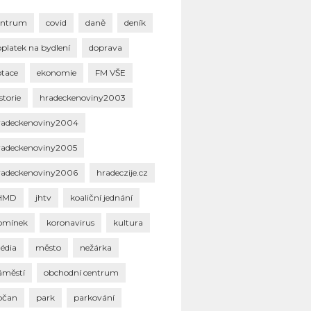
entrum
covid
daně
deník
oplatek na bydlení
doprava
otace
ekonomie
FM VŠE
storie
hradeckenoviny2003
radeckenoviny2004
radeckenoviny2005
radeckenoviny2006
hradeczije.cz
HMD
jhtv
koaliční jednání
omínek
koronavirus
kultura
édia
město
nežárka
áměstí
obchodní centrum
bčan
park
parkování