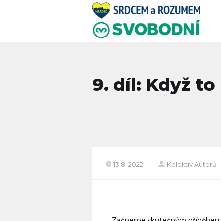
9. díl: Když t
13.8. 2022
Kolektiv Autorů
Začneme skutečným příběhem. 