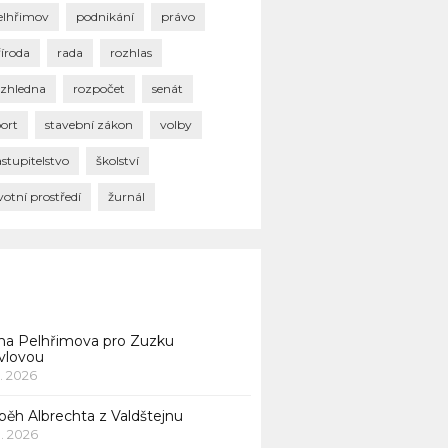
elhřimov
podnikání
právo
říroda
rada
rozhlas
ozhledna
rozpočet
senát
port
stavební zákon
volby
stupitelstvo
školství
votní prostředí
žurnál
na Pelhřimova pro Zuzku
vlovou
1. 2026
běh Albrechta z Valdštejnu
 1. 2026