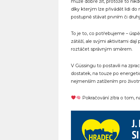
může dobře žít, protože to nik
díky kterým lze přivádět lidi do
postupně stávat prvním či dr
To je to, co potřebujeme – úspěš
zátěží, ale svými aktivitami dají
roztáčet správným směrem.
V Güssingu to postavili na zpra
dostatek, na touze po energeti
nejmenším zatížením pro životní
Pokračování zítra o tom, na