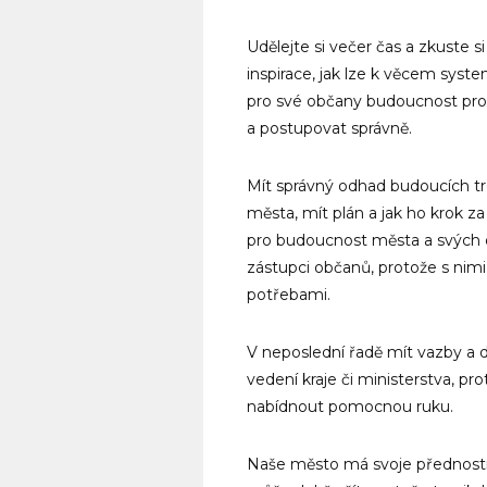
Udělejte si večer čas a zkuste si
inspirace, jak lze k věcem syste
pro své občany budoucnost prosp
a postupovat správně.
Mít správný odhad budoucích tr
města, mít plán a jak ho krok za 
pro budoucnost města a svých dě
zástupci občanů, protože s nimi k
potřebami.
V neposlední řadě mít vazby a d
vedení kraje či ministerstva, 
nabídnout pomocnou ruku.
Naše město má svoje přednosti 