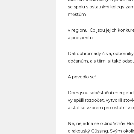
se spolu s ostatními kolegy zamy
městům
v regionu. Co jsou jejich konkur
a prosperitu.
Dali dohromady čísla, odborníky 
občanům, a s těmi si také odsouhl
A povedlo se!
Dnes jsou soběstační energetick
vylepšili rozpočet, vytvořili st
a stali se vzorem pro ostatní v ok
Ne, nejedná se o Jindřichův Hr
o rakouský Güssing. Svým okolí