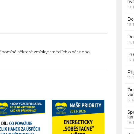
hv
19. 
Dor
16. 
Do
14. 
řipomíná některé zmínky v médiích o nás nebo
Pře
13. 
Při
12. 
Žir
vá
6. 
Sp
ka
19. 