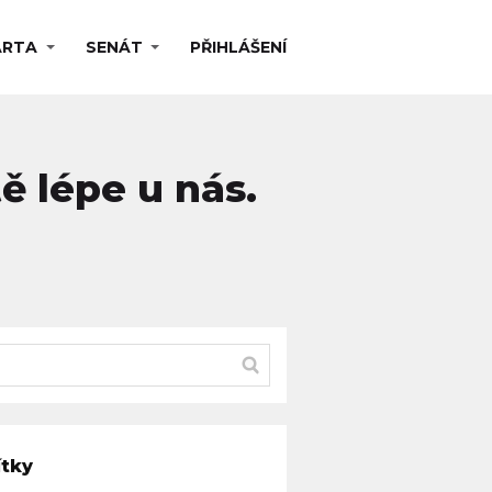
ARTA
SENÁT
PŘIHLÁŠENÍ
tě lépe u nás.
ítky