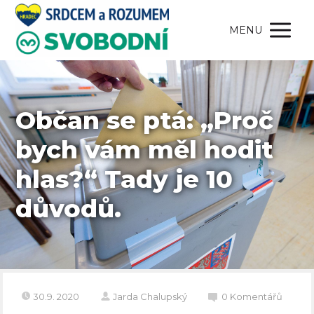
MENU
Občan se ptá: „Proč
bych vám měl hodit
hlas?“ Tady je 10
důvodů.
30.9. 2020
Jarda Chalupský
0 Komentářů