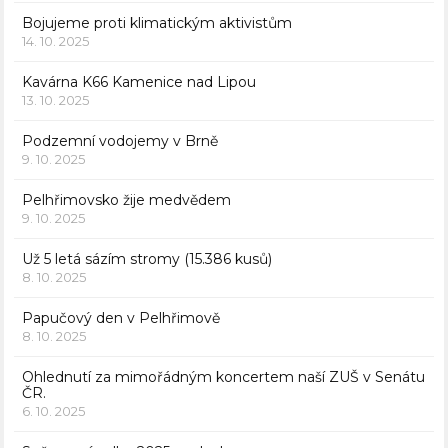
Bojujeme proti klimatickým aktivistům
14. 10. 2025
Kavárna K66 Kamenice nad Lipou
13. 10. 2025
Podzemní vodojemy v Brně
9. 10. 2025
Pelhřimovsko žije medvědem
9. 10. 2025
Už 5 letá sázím stromy (15.386 kusů)
8. 10. 2025
Papučový den v Pelhřimově
8. 10. 2025
Ohlednutí za mimořádným koncertem naší ZUŠ v Senátu
ČR.
6. 10. 2025