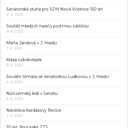
Senátorská stuha pro SDH Nová Včelnice 150 let
8. 6. 2025
Soutěž mladých hasičů pod mou záštitou
8. 6. 2025
Marta Jandová v J. Hradci
7. 6. 2025
Krása úzkokolejek
6. 6. 2025
Sociální témata se senátorkou Ludkovou v J. Hradci
4. 6. 2025
Nizozemský král v Senátu
4. 6. 2025
Návštěva Kardašovy Řečice
3. 6. 2025
20 let Jihočeské ZZS