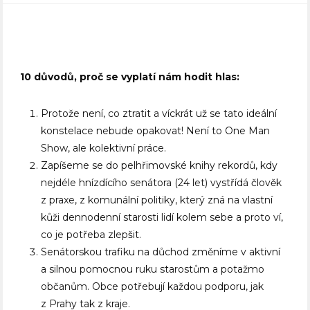
10 důvodů, proč se vyplatí nám hodit hlas:
Protože není, co ztratit a víckrát už se tato ideální
konstelace nebude opakovat! Není to One Man
Show, ale kolektivní práce.
Zapíšeme se do pelhřimovské knihy rekordů, kdy
nejdéle hnízdícího senátora (24 let) vystřídá člověk
z praxe, z komunální politiky, který zná na vlastní
kůži dennodenní starosti lidí kolem sebe a proto ví,
co je potřeba zlepšit.
Senátorskou trafiku na důchod změníme v aktivní
a silnou pomocnou ruku starostům a potažmo
občanům. Obce potřebují každou podporu, jak
z Prahy tak z kraje.