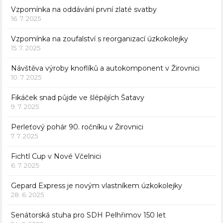
Vzpomínka na oddávání první zlaté svatby
16. 7. 2025
Vzpomínka na zoufalství s reorganizací úzkokolejky
15. 7. 2025
Návštěva výroby knoflíků a autokomponent v Žirovnici
10. 7. 2025
Fikáček snad půjde ve šlépějích Šatavy
9. 7. 2025
Perleťový pohár 90. ročníku v Žirovnici
7. 7. 2025
Fichtl Cup v Nové Včelnici
6. 7. 2025
Gepard Express je novým vlastníkem úzkokolejky
28. 6. 2025
Senátorská stuha pro SDH Pelhřimov 150 let