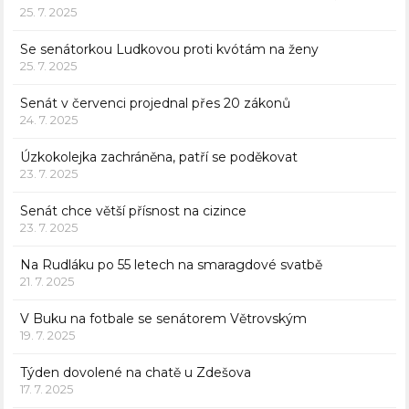
25. 7. 2025
Se senátorkou Ludkovou proti kvótám na ženy
25. 7. 2025
Senát v červenci projednal přes 20 zákonů
24. 7. 2025
Úzkokolejka zachráněna, patří se poděkovat
23. 7. 2025
Senát chce větší přísnost na cizince
23. 7. 2025
Na Rudláku po 55 letech na smaragdové svatbě
21. 7. 2025
V Buku na fotbale se senátorem Větrovským
19. 7. 2025
Týden dovolené na chatě u Zdešova
17. 7. 2025