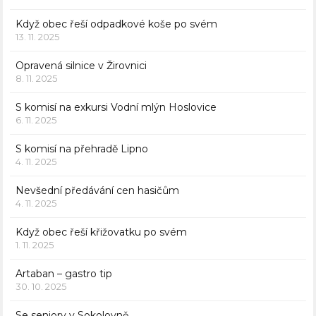
Když obec řeší odpadkové koše po svém
13. 11. 2025
Opravená silnice v Žirovnici
8. 11. 2025
S komisí na exkursi Vodní mlýn Hoslovice
6. 11. 2025
S komisí na přehradě Lipno
4. 11. 2025
Nevšední předávání cen hasičům
4. 11. 2025
Když obec řeší křižovatku po svém
1. 11. 2025
Artaban – gastro tip
30. 10. 2025
Se seniory v Sokolovně