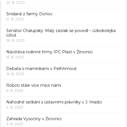
22. 8. 2025
Snídaně z farmy Doňov
21. 8. 2025
Senátor Chalupský: Malý zázrak se povedl – úzkokolejka
ožívá
18. 8. 2025
Návštěva rodinné firmy IPC Plast v Žirovnici
15. 8. 2025
Debata s maminkami v Pelhřimově
14. 8. 2025
Roboti stále více mezi námi
6. 8. 2025
Náhodné setkání s ústavními právníky v J. Hradci
4. 8. 2025
Zahrada Vysočiny v Žirovnici
3. 8. 2025