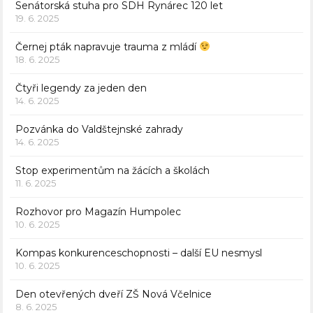
Senátorská stuha pro SDH Rynárec 120 let
19. 6. 2025
Černej pták napravuje trauma z mládí
18. 6. 2025
Čtyři legendy za jeden den
14. 6. 2025
Pozvánka do Valdštejnské zahrady
14. 6. 2025
Stop experimentům na žácích a školách
11. 6. 2025
Rozhovor pro Magazín Humpolec
10. 6. 2025
Kompas konkurenceschopnosti – další EU nesmysl
10. 6. 2025
Den otevřených dveří ZŠ Nová Včelnice
8. 6. 2025