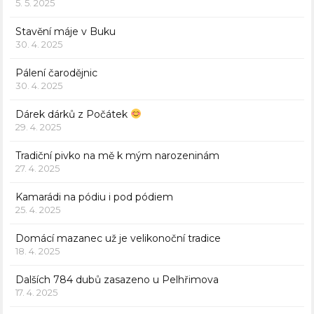
5. 5. 2025
Stavění máje v Buku
30. 4. 2025
Pálení čarodějnic
30. 4. 2025
Dárek dárků z Počátek
29. 4. 2025
Tradiční pivko na mě k mým narozeninám
27. 4. 2025
Kamarádi na pódiu i pod pódiem
25. 4. 2025
Domácí mazanec už je velikonoční tradice
18. 4. 2025
Dalších 784 dubů zasazeno u Pelhřimova
17. 4. 2025