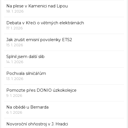
Na plese v Kamenici nad Lipou
18. 1. 2026
Debata v Křeči o větrných elektrárnách
17. 1. 2026
Jak zrušit emisní povolenky ETS2
15. 1. 2026
Splnil jsem další slib
14. 1. 2026
Pochvala silničářům
13. 1. 2026
Pomozte přes DONIO úzkokolejce
9. 1. 2026
Na obědě u Bernarda
6. 1. 2026
Novoroční ohňostroj v J. Hradci