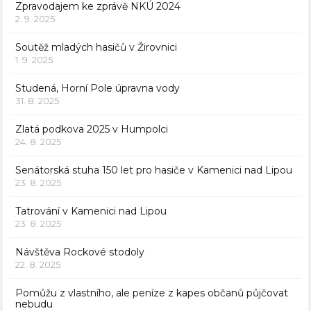
Zpravodajem ke zprávě NKÚ 2024
2. 9. 2025
Soutěž mladých hasičů v Žirovnici
1. 9. 2025
Studená, Horní Pole úpravna vody
31. 8. 2025
Zlatá podkova 2025 v Humpolci
24. 8. 2025
Senátorská stuha 150 let pro hasiče v Kamenici nad Lipou
23. 8. 2025
Tatrování v Kamenici nad Lipou
23. 8. 2025
Návštěva Rockové stodoly
22. 8. 2025
Pomůžu z vlastního, ale peníze z kapes občanů půjčovat
nebudu