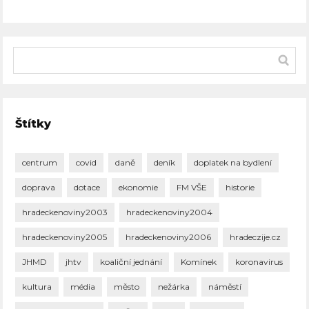
Štítky
centrum
covid
daně
deník
doplatek na bydlení
doprava
dotace
ekonomie
FM VŠE
historie
hradeckenoviny2003
hradeckenoviny2004
hradeckenoviny2005
hradeckenoviny2006
hradeczije.cz
JHMD
jhtv
koaliční jednání
Komínek
koronavirus
kultura
média
město
nežárka
náměstí