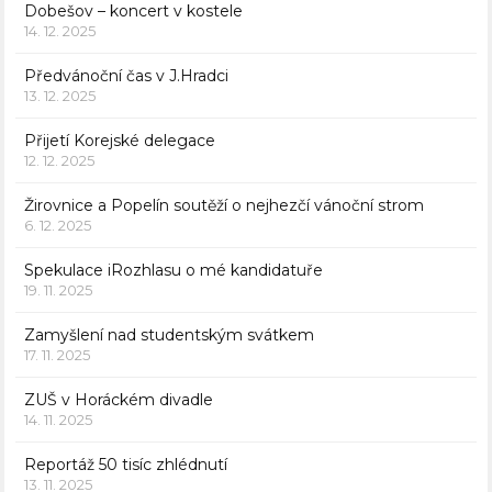
Dobešov – koncert v kostele
14. 12. 2025
Předvánoční čas v J.Hradci
13. 12. 2025
Přijetí Korejské delegace
12. 12. 2025
Žirovnice a Popelín soutěží o nejhezčí vánoční strom
6. 12. 2025
Spekulace iRozhlasu o mé kandidatuře
19. 11. 2025
Zamyšlení nad studentským svátkem
17. 11. 2025
ZUŠ v Horáckém divadle
14. 11. 2025
Reportáž 50 tisíc zhlédnutí
13. 11. 2025