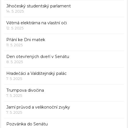
Jihočeský studentský parlament
14. 5. 2025
Větrná elektrárna na vlastní oči
12. 5. 2025
Přání ke Dni matek
11. 5. 2025
Den otevřených dveří v Senátu
8. 5. 2025
Hradečáci a Valdštejnský palác
7. 5. 2025
Trumpova divočina
7. 5. 2025
Jarní průvod a velikonoční zvyky
7. 5. 2025
Pozvánka do Senátu