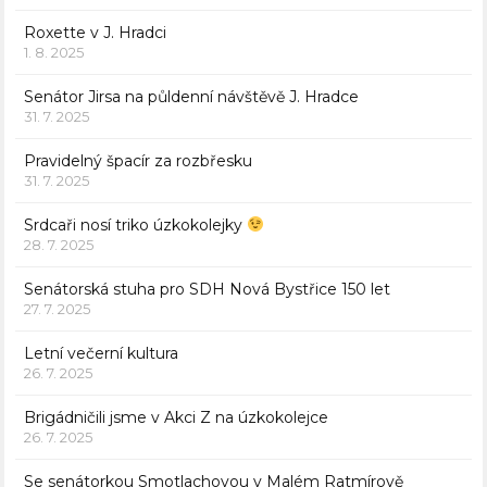
Roxette v J. Hradci
1. 8. 2025
Senátor Jirsa na půldenní návštěvě J. Hradce
31. 7. 2025
Pravidelný špacír za rozbřesku
31. 7. 2025
Srdcaři nosí triko úzkokolejky
28. 7. 2025
Senátorská stuha pro SDH Nová Bystřice 150 let
27. 7. 2025
Letní večerní kultura
26. 7. 2025
Brigádničili jsme v Akci Z na úzkokolejce
26. 7. 2025
Se senátorkou Smotlachovou v Malém Ratmírově