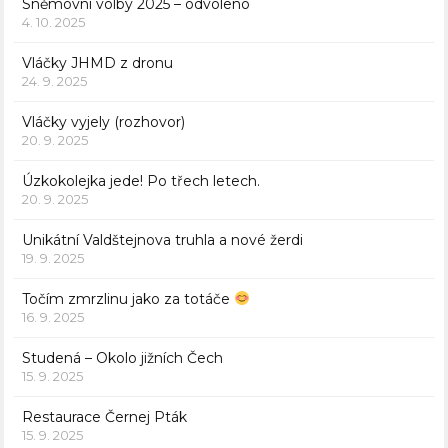
Sněmovní volby 2025 – odvoleno
4. 10. 2025
Vláčky JHMD z dronu
24. 9. 2025
Vláčky vyjely (rozhovor)
20. 9. 2025
Úzkokolejka jede! Po třech letech.
20. 9. 2025
Unikátní Valdštejnova truhla a nové žerdi
19. 9. 2025
Točím zmrzlinu jako za totáče
16. 9. 2025
Studená – Okolo jižních Čech
15. 9. 2025
Restaurace Černej Pták
15. 9. 2025