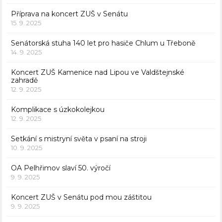
Příprava na koncert ZUŠ v Senátu
15. 9. 2025
Senátorská stuha 140 let pro hasiče Chlum u Třeboně
14. 9. 2025
Koncert ZUŠ Kamenice nad Lipou ve Valdštejnské
zahradě
12. 9. 2025
Komplikace s úzkokolejkou
12. 9. 2025
Setkání s mistryní světa v psaní na stroji
10. 9. 2025
OA Pelhřimov slaví 50. výročí
9. 9. 2025
Koncert ZUŠ v Senátu pod mou záštitou
9. 9. 2025