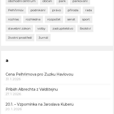
obchodní centrum
občan
park
parkování
Pelhřimov
podnikání
právo
příroda
rada
rozhlas
rozhledna
rozpočet
senát
sport
stavební zákon
volby
zastupitelstvo
školství
životní prostředí
žurnál
a
Cena Pelhřimova pro Zuzku Havlovou
31. 1. 2026
Příběh Albrechta z Valdštejnu
27. 1. 2026
20.1. – Vzpomínka na Jaroslava Kuberu
20. 1. 2026