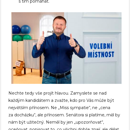
s tím pomáhat.
Nechte tedy vše projít hlavou. Zamyslete se nad
každým kandidátem a zvažte, kdo pro Vás může být
největším přínosem. Ne „Miss sympatie“, ne „cena
za docházku“, ale přínosem. Senátora si platíme, měl by
nám být užitečný. Neměl by jen „upozorňovat“,
oceňovat, popisovat to, co všichni dobře znají, ale dělat