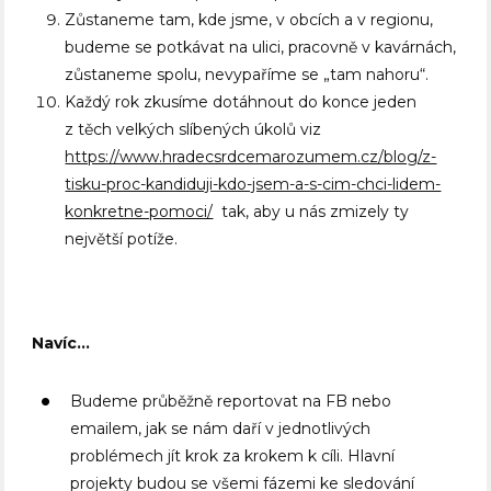
Zůstaneme tam, kde jsme, v obcích a v regionu,
budeme se potkávat na ulici, pracovně v kavárnách,
zůstaneme spolu, nevypaříme se „tam nahoru“.
Každý rok zkusíme dotáhnout do konce jeden
z těch velkých slíbených úkolů viz
https://www.hradecsrdcemarozumem.cz/blog/z-
tisku-proc-kandiduji-kdo-jsem-a-s-cim-chci-lidem-
konkretne-pomoci/
tak, aby u nás zmizely ty
největší potíže.
Navíc…
Budeme průběžně reportovat na FB nebo
emailem, jak se nám daří v jednotlivých
problémech jít krok za krokem k cíli. Hlavní
projekty budou se všemi fázemi ke sledování