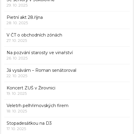
29. 10. 2025
Pietní akt 28.října
28. 10. 2025
V ČT o obchodních zónách
27. 10. 2025
Na pozvání starosty ve vinařství
26. 10. 2025
Já vysávám – Roman senátoroval
22. 10. 2025
Koncert ZUŠ v Žirovnici
19. 10. 2025
Veletrh pelhřimovských firem
18. 10. 2025
Stopadesátkou na D3
17. 10. 2025