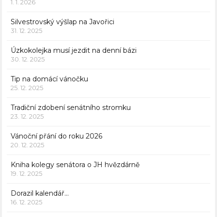
1. 1. 2026
Silvestrovský výšlap na Javořici
31. 12. 2025
Úzkokolejka musí jezdit na denní bázi
30. 12. 2025
Tip na domácí vánočku
25. 12. 2025
Tradiční zdobení senátního stromku
23. 12. 2025
Vánoční přání do roku 2026
20. 12. 2025
Kniha kolegy senátora o JH hvězdárně
19. 12. 2025
Dorazil kalendář…
16. 12. 2025