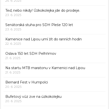
24. 6. 2025
Teď, nebo nikdy! Úzkokolejka jde do prodeje.
23. 6. 2025
Senátorská stuha pro SDH Pleše 120 let
23. 6. 2025
Kamenice nad Lipou umí žít do ranních hodin
22. 6. 2025
Oslava 150 let SDH Pelhřimov
21. 6. 2025
Na startu MTB maratonu v Kamenici nad Lipou
21. 6. 2025
Bernard Fest v Humpolci
20. 6. 2025
Bufetový vůz zve na úzkokolejku
20. 6. 2025