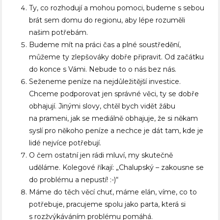
Ty, co rozhodují a mohou pomoci, budeme s sebou
brát sem domu do regionu, aby lépe rozuměli
našim potřebám.
Budeme mít na práci čas a plné soustředění,
můžeme ty zlepšováky dobře připravit. Od začátku
do konce s Vámi. Nebude to o nás bez nás.
Seženeme peníze na nejdůležitější investice.
Chceme podporovat jen správné věci, ty se dobře
obhajují. Jinými slovy, chtěl bych vidět žábu
na prameni, jak se mediálně obhajuje, že si někam
syslí pro někoho peníze a nechce je dát tam, kde je
lidé nejvíce potřebují.
O čem ostatní jen rádi mluví, my skutečně
uděláme. Kolegové říkají: „Chalupský – zakousne se
do problému a nepustí! :-)“
Máme do těch věcí chuť, máme elán, víme, co to
potřebuje, pracujeme spolu jako parta, která si
s rozžvýkáváním problému pomáhá.