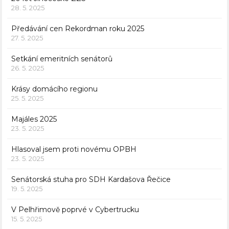
28. 5. 2025
Předávání cen Rekordman roku 2025
27. 5. 2025
Setkání emeritních senátorů
26. 5. 2025
Krásy domácího regionu
25. 5. 2025
Majáles 2025
23. 5. 2025
Hlasoval jsem proti novému OPBH
23. 5. 2025
Senátorská stuha pro SDH Kardašova Řečice
19. 5. 2025
V Pelhřimově poprvé v Cybertrucku
15. 5. 2025