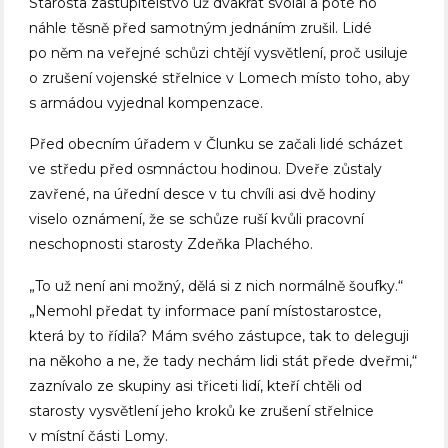
Starosta zastupitelstvo už dvakrát svolal a poté ho
náhle těsně před samotným jednáním zrušil. Lidé
po něm na veřejné schůzi chtějí vysvětlení, proč usiluje
o zrušení vojenské střelnice v Lomech místo toho, aby
s armádou vyjednal kompenzace.
Před obecním úřadem v Člunku se začali lidé scházet
ve středu před osmnáctou hodinou. Dveře zůstaly
zavřené, na úřední desce v tu chvíli asi dvě hodiny
viselo oznámení, že se schůze ruší kvůli pracovní
neschopnosti starosty Zdeňka Plachého.
„To už není ani možný, dělá si z nich normálně šoufky.“
„Nemohl předat ty informace paní místostarostce,
která by to řídila? Mám svého zástupce, tak to deleguji
na někoho a ne, že tady nechám lidi stát přede dveřmi,“
zaznívalo ze skupiny asi třiceti lidí, kteří chtěli od
starosty vysvětlení jeho kroků ke zrušení střelnice
v místní části Lomy.