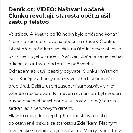
Deník.cz: VIDEO: Naštvaní občané
Člunku revoltují, starosta opět zrušil
zastupitelstvo
Ve středu 4. května od 18 hodin bylo ohlášeno konání
řádného zastupitelstva na obecním úřadě v Člunku.
Těsně před začátkem se však na úřední desce objevilo
oznámení o jeho zrušení. Naštvaní občané se nenechali
odradit, diskutovali hodinu alespoň venku.
Odhadem asi čtyři desítky obyvatel Člunku i místních
částí Kunějov a Lomy dorazily ve středu v podvečer
před úřad. Další zrušení zasedání samosprávy v nich
vzbudilo rozčarování. Na novém oznámení byl uveden
důvod pracovní neschopnost starosty a nový termín
setkání až s červnovým datem.
Hlavním důvodem jejich přítomnosti byla touha
po otevřené diskusi se starostou Zdeňkem Plachým
o vojenské střelnici v jejich katastru. Minulý týden totiž