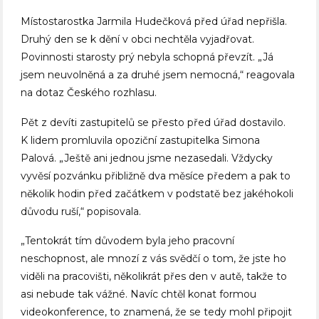
Místostarostka Jarmila Hudečková před úřad nepřišla.
Druhý den se k dění v obci nechtěla vyjadřovat.
Povinnosti starosty prý nebyla schopná převzít. „Já
jsem neuvolněná a za druhé jsem nemocná,“ reagovala
na dotaz Českého rozhlasu.
Pět z devíti zastupitelů se přesto před úřad dostavilo.
K lidem promluvila opoziční zastupitelka Simona
Palová. „Ještě ani jednou jsme nezasedali. Vždycky
vyvěsí pozvánku přibližně dva měsíce předem a pak to
několik hodin před začátkem v podstatě bez jakéhokoli
důvodu ruší,“ popisovala.
„Tentokrát tím důvodem byla jeho pracovní
neschopnost, ale mnozí z vás svědčí o tom, že jste ho
viděli na pracovišti, několikrát přes den v autě, takže to
asi nebude tak vážné. Navíc chtěl konat formou
videokonference, to znamená, že se tedy mohl připojit