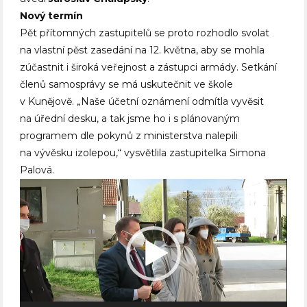
Nový termín
Pět přítomných zastupitelů se proto rozhodlo svolat
na vlastní pěst zasedání na 12. května, aby se mohla
zúčastnit i široká veřejnost a zástupci armády. Setkání
členů samosprávy se má uskutečnit ve škole
v Kunějově. „Naše účetní oznámení odmítla vyvěsit
na úřední desku, a tak jsme ho i s plánovaným
programem dle pokynů z ministerstva nalepili
na vývěsku izolepou,“ vysvětlila zastupitelka Simona
Palová.
Video
přehrávač