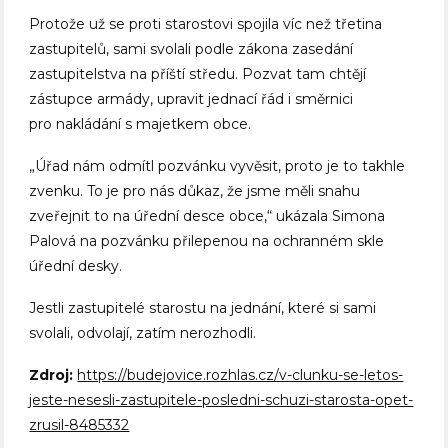
Protože už se proti starostovi spojila víc než třetina
zastupitelů, sami svolali podle zákona zasedání
zastupitelstva na příští středu. Pozvat tam chtějí
zástupce armády, upravit jednací řád i směrnici
pro nakládání s majetkem obce.
„Úřad nám odmítl pozvánku vyvěsit, proto je to takhle
zvenku. To je pro nás důkaz, že jsme měli snahu
zveřejnit to na úřední desce obce,“ ukázala Simona
Palová na pozvánku přilepenou na ochranném skle
úřední desky.
Jestli zastupitelé starostu na jednání, které si sami
svolali, odvolají, zatím nerozhodli.
Zdroj:
https://budejovice.rozhlas.cz/v-clunku-se-letos-
jeste-nesesli-zastupitele-posledni-schuzi-starosta-opet-
zrusil-8485332