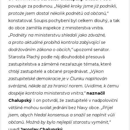
považuje za podivnou.
„Nějaké kroky jsme již podnikli,
protože jsem dostal několik podnětů od občanů,“
konstatoval. Soupis pochybení byl celkem dlouhý, a tak
do obce zamířila inspekce z ministerstva vnitra.
„Podněty na ministerstvu shledali jako závažné,
a proto aktuálně probíhá kontrola zabývající se
dodržováním zákona o obcích,“
upozornil senátor.
Starosta Plachý podle něj dlouhodobě přesouvá
zastupitelstva a záměrně nezařazuje témata, které
chtějí zastupitelé a občané projednávat.
„Výkon
zastupitelské demokracie je v Člunku naplňován
svérázně, někde až za hranicí norem. Uvidíme, k čemu
dospěje kontrola ministerstva vnitra,“
naznačil
Chalupský
. I on potvrdil, že zastupitelé v nadpoloviční
většině mohou svolat jednání bez hlavy obce.
„Přijel
jsem, abych hledal konsensus a snažil se naplnit vůli
občanů. Možná by bylo nejlepší starostu vyměnit,“
uvedl
Jaroslav
Chalupský
.