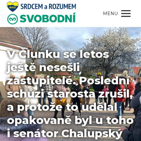
MENU
V Člunku se letos
ještě nesešli
zastupitelé. Poslední
schůzi starosta zrušil,
a protože to udělal
opakovaně byl u toho
i senátor Chalupský