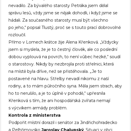
nevadilo. Za bývalého starosty Petráka jsem dělal
správu lesů, vždy jsme se nějak dohodli, i když jsme se
hádali. Za současného starosty musí být všechno
po jeho,“ popsal Tlustý, proč se s touto prací dobrovolně
rozloučil.
Přímo v Lomech krátce žije Alena Křenková. „Vždycky
jsem si myslela, že je to čestný člověk, ale co poslední
dobou vyplouvá na povrch, to není vůbec hezké,“ soudí
o starostovy. Nikdy by nezbrojila proti střelnici, která
na místě byla dříve, než se přistěhovala. „Je to
postavené na hlavu. Střelby nevadí nikomu z naší
rodiny, a to mám půlročního syna. Měla jsem strach, aby
ho to nerušilo, a je to úplně v pohodě,“ upřesnila
Křenková s tím, že ani hospodářská zvířata nemají
s výcvikem armády problém.
Kontrola z ministerstva
Podpořit místní dorazil i senátor za Jindřichohradecko
a Pelhřimovsko
Jaroslav
Chalupský
. Situaci v obci