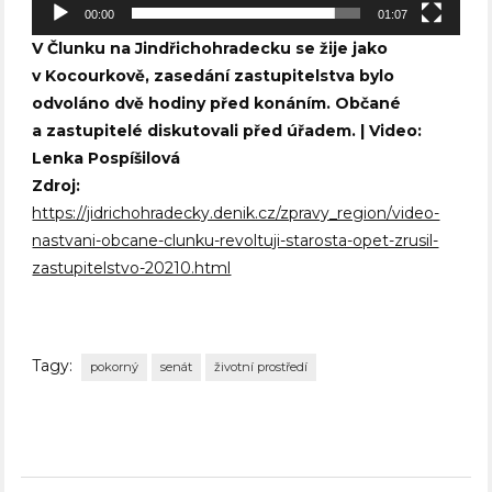
00:00
01:07
V Člunku na Jindřichohradecku se žije jako
v Kocourkově, zasedání zastupitelstva bylo
odvoláno dvě hodiny před konáním. Občané
a zastupitelé diskutovali před úřadem. | Video:
Lenka Pospíšilová
Zdroj:
https://jidrichohradecky.denik.cz/zpravy_region/video-
nastvani-obcane-clunku-revoltuji-starosta-opet-zrusil-
zastupitelstvo-20210.html
Tagy:
pokorný
senát
životní prostředí