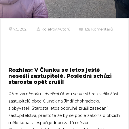
7.5. 2021
Kolektiv Autorů
128 Komentářů
Rozhlas: V Člunku se letos ještě
nesešli zastupitelé. Poslední schůzi
starosta opět zrušil
Před zamčenými dveřmi úřadu se ve středu sešla část
zastupitelů obce Člunek na Jindřichohradecku
s obyvateli. Starosta letos podruhé zrušil zasedání
zastupitelstva, přestože že by se podle zákona o obcích
mělo konat alespoň jednou za tři měsíce.