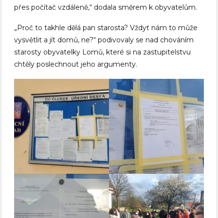
přes počítač vzdáleně,“ dodala směrem k obyvatelům.
„Proč to takhle dělá pan starosta? Vždyť nám to může
vysvětlit a jít domů, ne?“ podivovaly se nad chováním
starosty obyvatelky Lomů, které si na zastupitelstvu
chtěly poslechnout jeho argumenty.