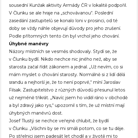
sousední Kunžak aktivity Armády ČR v lokalitě podpořil.
V Člunku se ale hraje na „schovávanou“. Poslední
zasedání zastupitelů se konalo loni v prosinci, od té
doby se vždy náhle objevují důvody pro jeho zrušení.
Podle přítomných tento čin byl vrchol jeho chování.
Úhybné manévry
Názory místních se vesměs shodovaly. Stydí se, že
v Člunku bydlí. Nikdo nechce nic jiného než, aby se
starosta začal řídit zákonem a jednal. „Už nevím, co si
mám myslet o chování starosty. Normálně si z lidí dělá
srandu a nejhorší je, že to není poprvé,“ míní
Jaroslav
Filsak. Zastupitelstvo z různých důvodů přesunul letos
už nejméně třikrát. „Navíc jsem ho viděl ráno v obchodě
a byl zdravý jako rys,“ upozornil s tím, že už místní mají
úhybných manévrů dost.
Josef Tlustý se nechce veřejně chlubit, že bydlí
v Člunku. „Všichni by se mi smáli potom, co se tu děje.
Po střelnici jsem padesát let chodil a v životě mi to