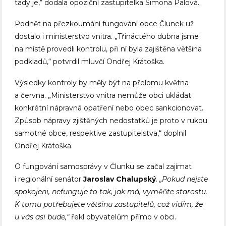
tady je,“ dodala opoziční zastupitelka Simona Palová.
Podnět na přezkoumání fungování obce Člunek už
dostalo i ministerstvo vnitra. „Třináctého dubna jsme
na místě provedli kontrolu, při ní byla zajištěna většina
podkladů,“ potvrdil mluvčí Ondřej Krátoška.
Výsledky kontroly by měly být na přelomu května
a června. „Ministerstvo vnitra nemůže obci ukládat
konkrétní nápravná opatření nebo obec sankcionovat.
Způsob nápravy zjištěných nedostatků je proto v rukou
samotné obce, respektive zastupitelstva,“ doplnil
Ondřej Krátoška.
O fungování samosprávy v Člunku se začal zajímat
i regionální senátor
Jaroslav Chalupský
.
„Pokud nejste
spokojeni, nefunguje to tak, jak má, vyměňte starostu.
K tomu potřebujete většinu zastupitelů, což vidím, že
u vás asi bude,“
řekl obyvatelům přímo v obci.