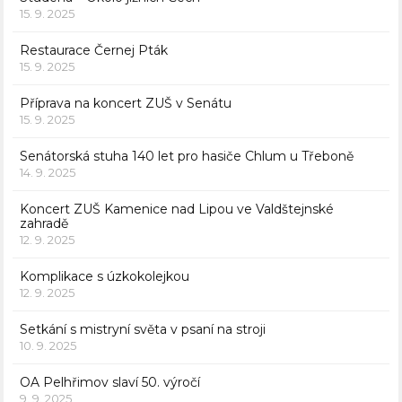
15. 9. 2025
Restaurace Černej Pták
15. 9. 2025
Příprava na koncert ZUŠ v Senátu
15. 9. 2025
Senátorská stuha 140 let pro hasiče Chlum u Třeboně
14. 9. 2025
Koncert ZUŠ Kamenice nad Lipou ve Valdštejnské
zahradě
12. 9. 2025
Komplikace s úzkokolejkou
12. 9. 2025
Setkání s mistryní světa v psaní na stroji
10. 9. 2025
OA Pelhřimov slaví 50. výročí
9. 9. 2025