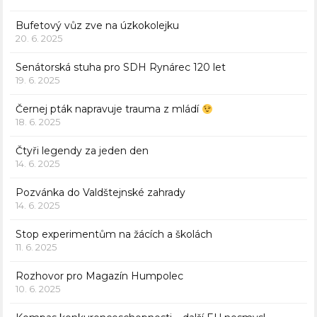
Bufetový vůz zve na úzkokolejku
20. 6. 2025
Senátorská stuha pro SDH Rynárec 120 let
19. 6. 2025
Černej pták napravuje trauma z mládí
18. 6. 2025
Čtyři legendy za jeden den
14. 6. 2025
Pozvánka do Valdštejnské zahrady
14. 6. 2025
Stop experimentům na žácích a školách
11. 6. 2025
Rozhovor pro Magazín Humpolec
10. 6. 2025