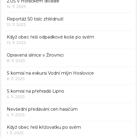
ZUŠ v Horáckém divadle
14. 11. 2025
Reportáž 50 tisíc zhlédnutí
13. 11. 2025
Když obec řeší odpadkové koše po svém
13. 11. 2025
Opravená silnice v Žirovnici
8. 11. 2025
S komisí na exkursi Vodní mlýn Hoslovice
6. 11. 2025
S komisí na přehradě Lipno
4. 11. 2025
Nevšední předávání cen hasičům
4. 11. 2025
Když obec řeší křižovatku po svém
1. 11. 2025