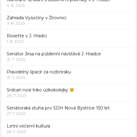
4. 8. 2025
Zahrada Vysočiny v Žirovnici
3. 8. 2025
Roxette v J. Hradci
1. 8. 2025
Senátor Jirsa na půldenní návštěvě J. Hradce
31. 7. 2025
Pravidelný špacír za rozbřesku
31. 7. 2025
Srdcaři nosí triko úzkokolejky
28. 7. 2025
Senátorská stuha pro SDH Nová Bystřice 150 let
27. 7. 2025
Letní večerní kultura
26. 7. 2025