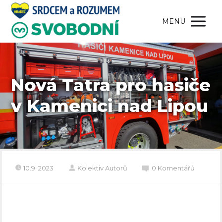
MENU
Nová Tatra pro hasiče
v Kamenici nad Lipou
10.9. 2023
Kolektiv Autorů
0 Komentářů