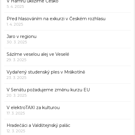
V Hamru uklízíme Česko
5. 4. 2025
Před hlasováním na exkurzi v Českém rozhlasu
1. 4. 2025
Jaro v regionu
30. 3. 2025
Sázíme veselou alej ve Veselé
29. 3. 2025
Vydařený studenský ples v Mrákotíně
23. 3. 2025
V Senátu požadujeme změnu kurzu EU
20. 3. 2025
V elektroTAXI za kulturou
17. 3. 2025
Hradečáci a Valdštejnský palác
12. 3. 2025