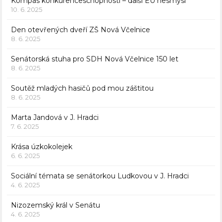
Kompas konkurenceschopnosti – další EU nesmysl
10. 6. 2025
Den otevřených dveří ZŠ Nová Včelnice
8. 6. 2025
Senátorská stuha pro SDH Nová Včelnice 150 let
8. 6. 2025
Soutěž mladých hasičů pod mou záštitou
8. 6. 2025
Marta Jandová v J. Hradci
7. 6. 2025
Krása úzkokolejek
6. 6. 2025
Sociální témata se senátorkou Ludkovou v J. Hradci
4. 6. 2025
Nizozemský král v Senátu
4. 6. 2025