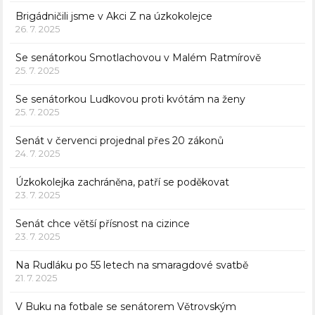
Brigádničili jsme v Akci Z na úzkokolejce
26. 7. 2025
Se senátorkou Smotlachovou v Malém Ratmírově
25. 7. 2025
Se senátorkou Ludkovou proti kvótám na ženy
25. 7. 2025
Senát v červenci projednal přes 20 zákonů
24. 7. 2025
Úzkokolejka zachráněna, patří se poděkovat
23. 7. 2025
Senát chce větší přísnost na cizince
23. 7. 2025
Na Rudláku po 55 letech na smaragdové svatbě
21. 7. 2025
V Buku na fotbale se senátorem Větrovským