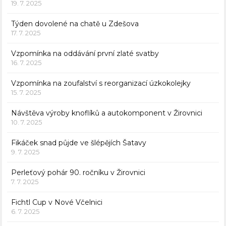
19. 7. 2025
Týden dovolené na chatě u Zdešova
17. 7. 2025
Vzpomínka na oddávání první zlaté svatby
16. 7. 2025
Vzpomínka na zoufalství s reorganizací úzkokolejky
15. 7. 2025
Návštěva výroby knoflíků a autokomponent v Žirovnici
10. 7. 2025
Fikáček snad půjde ve šlépějích Šatavy
9. 7. 2025
Perleťový pohár 90. ročníku v Žirovnici
7. 7. 2025
Fichtl Cup v Nové Včelnici
6. 7. 2025