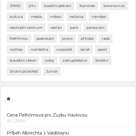
JHMD
jhtv
koaliční jednání
Komínek
koronavirus
kultura
média
město
nežárka
náměstí
obchodní centrum
občan
park
parkování
Pelhřimov
podnikání
právo
příroda
rada
rozhlas
rozhledna
rozpočet
senát
sport
stavební zákon
volby
zastupitelstvo
školství
životní prostředí
žurnál
a
Cena Pelhřimova pro Zuzku Havlovou
31. 1. 2026
Příběh Albrechta z Valdštejnu