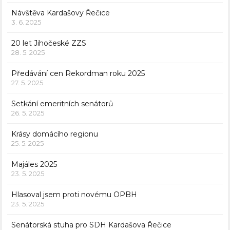
Návštěva Kardašovy Řečice
3. 6. 2025
20 let Jihočeské ZZS
28. 5. 2025
Předávání cen Rekordman roku 2025
27. 5. 2025
Setkání emeritních senátorů
26. 5. 2025
Krásy domácího regionu
25. 5. 2025
Majáles 2025
23. 5. 2025
Hlasoval jsem proti novému OPBH
23. 5. 2025
Senátorská stuha pro SDH Kardašova Řečice