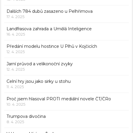
Dalších 784 dubů zasazeno u Pelhřimova
17. 4. 2025
Landfrasova zahrada a Umělá Inteligence
16. 4. 2025
Předání modelu hostince U Plhů v Kojčicích
12. 4. 2025
Jarní průvod a velikonoční zvyky
12. 4. 2025
Celní hry jsou jako sirky u stohu
11. 4. 2025
Proč jsem hlasoval PROTI mediální novele ČT/ČRo
10. 4. 2025
Trumpova divočina
8. 4. 2025