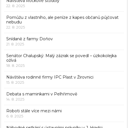
Návštěva Rockové stodoly
22. 8. 2025
Pomůžu z vlastního, ale peníze z kapes občanů půjčovat
nebudu
22. 8. 2025
Snídaně z farmy Doňov
21. 8. 2025
Senátor Chalupský: Malý zázrak se povedl – úzkokolejka
ožívá
18. 8. 2025
Návštěva rodinné firmy IPC Plast v Žirovnici
15. 8. 2025
Debata s maminkami v Pelhřimově
14. 8. 2025
Roboti stále více mezi námi
6. 8. 2025
Náhodné setkání s ústavními právníky v J. Hradci