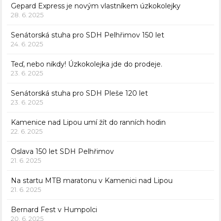
Gepard Express je novým vlastníkem úzkokolejky
28. 6. 2025
Senátorská stuha pro SDH Pelhřimov 150 let
24. 6. 2025
Teď, nebo nikdy! Úzkokolejka jde do prodeje.
23. 6. 2025
Senátorská stuha pro SDH Pleše 120 let
23. 6. 2025
Kamenice nad Lipou umí žít do ranních hodin
22. 6. 2025
Oslava 150 let SDH Pelhřimov
21. 6. 2025
Na startu MTB maratonu v Kamenici nad Lipou
21. 6. 2025
Bernard Fest v Humpolci
20. 6. 2025