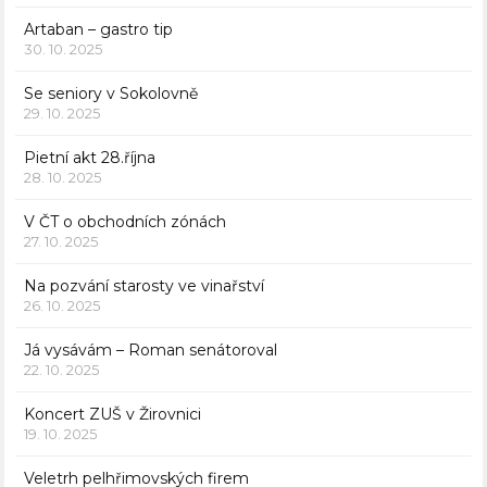
Artaban – gastro tip
30. 10. 2025
Se seniory v Sokolovně
29. 10. 2025
Pietní akt 28.října
28. 10. 2025
V ČT o obchodních zónách
27. 10. 2025
Na pozvání starosty ve vinařství
26. 10. 2025
Já vysávám – Roman senátoroval
22. 10. 2025
Koncert ZUŠ v Žirovnici
19. 10. 2025
Veletrh pelhřimovských firem