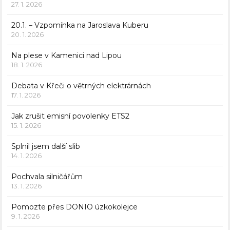
27. 1. 2026
20.1. – Vzpomínka na Jaroslava Kuberu
20. 1. 2026
Na plese v Kamenici nad Lipou
18. 1. 2026
Debata v Křeči o větrných elektrárnách
17. 1. 2026
Jak zrušit emisní povolenky ETS2
15. 1. 2026
Splnil jsem další slib
14. 1. 2026
Pochvala silničářům
13. 1. 2026
Pomozte přes DONIO úzkokolejce
9. 1. 2026