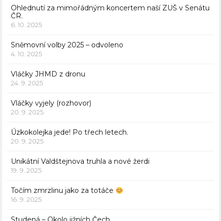
Ohlednutí za mimořádným koncertem naší ZUŠ v Senátu
ČR.
6. 10. 2025
Sněmovní volby 2025 – odvoleno
4. 10. 2025
Vláčky JHMD z dronu
24. 9. 2025
Vláčky vyjely (rozhovor)
20. 9. 2025
Úzkokolejka jede! Po třech letech.
20. 9. 2025
Unikátní Valdštejnova truhla a nové žerdi
19. 9. 2025
Točím zmrzlinu jako za totáče
16. 9. 2025
Studená – Okolo jižních Čech