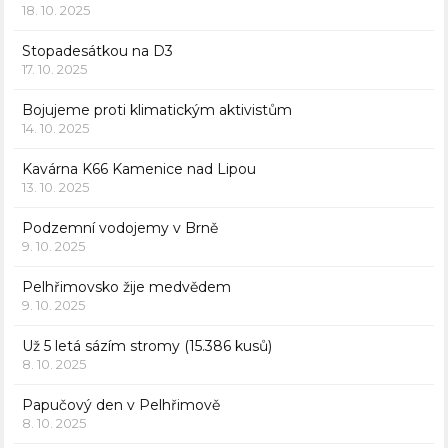
18. 10. 2025
Stopadesátkou na D3
17. 10. 2025
Bojujeme proti klimatickým aktivistům
14. 10. 2025
Kavárna K66 Kamenice nad Lipou
13. 10. 2025
Podzemní vodojemy v Brně
9. 10. 2025
Pelhřimovsko žije medvědem
9. 10. 2025
Už 5 letá sázím stromy (15.386 kusů)
8. 10. 2025
Papučový den v Pelhřimově
8. 10. 2025