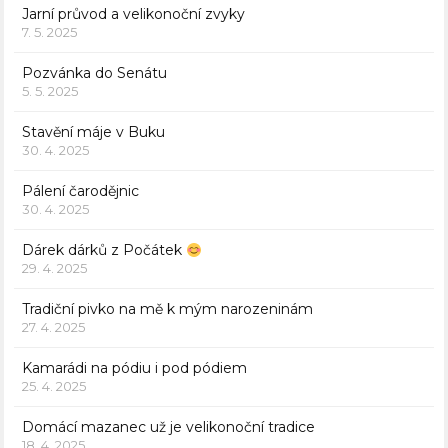
Jarní průvod a velikonoční zvyky
7. 5. 2025
Pozvánka do Senátu
5. 5. 2025
Stavění máje v Buku
30. 4. 2025
Pálení čarodějnic
30. 4. 2025
Dárek dárků z Počátek
29. 4. 2025
Tradiční pivko na mě k mým narozeninám
27. 4. 2025
Kamarádi na pódiu i pod pódiem
25. 4. 2025
Domácí mazanec už je velikonoční tradice
18. 4. 2025