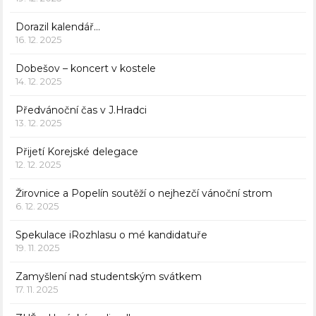
Dorazil kalendář…
16. 12. 2025
Dobešov – koncert v kostele
14. 12. 2025
Předvánoční čas v J.Hradci
13. 12. 2025
Přijetí Korejské delegace
12. 12. 2025
Žirovnice a Popelín soutěží o nejhezčí vánoční strom
6. 12. 2025
Spekulace iRozhlasu o mé kandidatuře
19. 11. 2025
Zamyšlení nad studentským svátkem
17. 11. 2025