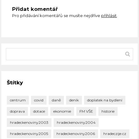
Přidat komentář
Pro přidávání komentářů se musíte nejdříve
přihlásit
.
Štítky
centrum
covid
daně
deník
doplatek na bydlení
doprava
dotace
ekonomie
FM VŠE
historie
hradeckenoviny2003
hradeckenoviny2004
hradeckenoviny2005
hradeckenoviny2006
hradeczije.cz