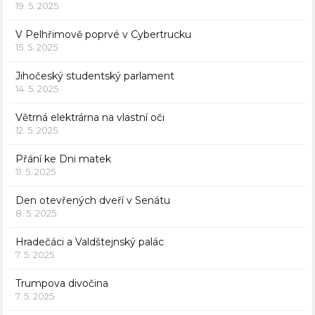
19. 5. 2025
V Pelhřimově poprvé v Cybertrucku
15. 5. 2025
Jihočeský studentský parlament
14. 5. 2025
Větrná elektrárna na vlastní oči
12. 5. 2025
Přání ke Dni matek
11. 5. 2025
Den otevřených dveří v Senátu
8. 5. 2025
Hradečáci a Valdštejnský palác
7. 5. 2025
Trumpova divočina
7. 5. 2025