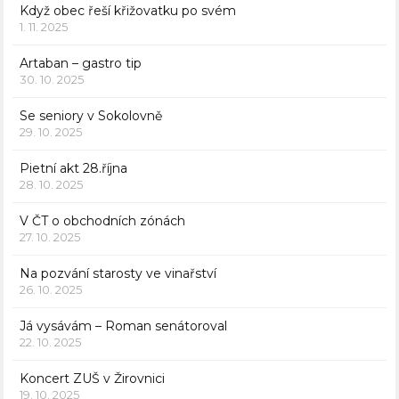
Když obec řeší křižovatku po svém
1. 11. 2025
Artaban – gastro tip
30. 10. 2025
Se seniory v Sokolovně
29. 10. 2025
Pietní akt 28.října
28. 10. 2025
V ČT o obchodních zónách
27. 10. 2025
Na pozvání starosty ve vinařství
26. 10. 2025
Já vysávám – Roman senátoroval
22. 10. 2025
Koncert ZUŠ v Žirovnici
19. 10. 2025