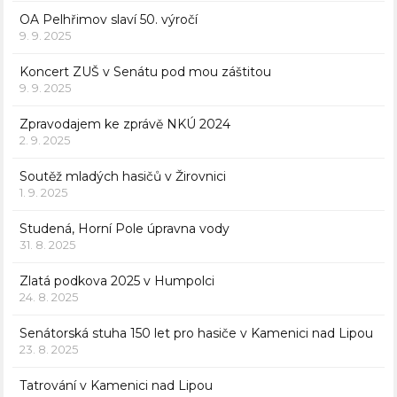
OA Pelhřimov slaví 50. výročí
9. 9. 2025
Koncert ZUŠ v Senátu pod mou záštitou
9. 9. 2025
Zpravodajem ke zprávě NKÚ 2024
2. 9. 2025
Soutěž mladých hasičů v Žirovnici
1. 9. 2025
Studená, Horní Pole úpravna vody
31. 8. 2025
Zlatá podkova 2025 v Humpolci
24. 8. 2025
Senátorská stuha 150 let pro hasiče v Kamenici nad Lipou
23. 8. 2025
Tatrování v Kamenici nad Lipou