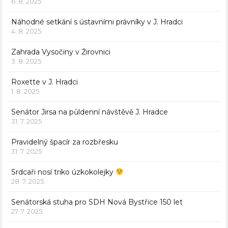
6. 8. 2025
Náhodné setkání s ústavními právníky v J. Hradci
4. 8. 2025
Zahrada Vysočiny v Žirovnici
3. 8. 2025
Roxette v J. Hradci
1. 8. 2025
Senátor Jirsa na půldenní návštěvě J. Hradce
31. 7. 2025
Pravidelný špacír za rozbřesku
31. 7. 2025
Srdcaři nosí triko úzkokolejky
28. 7. 2025
Senátorská stuha pro SDH Nová Bystřice 150 let
27. 7. 2025