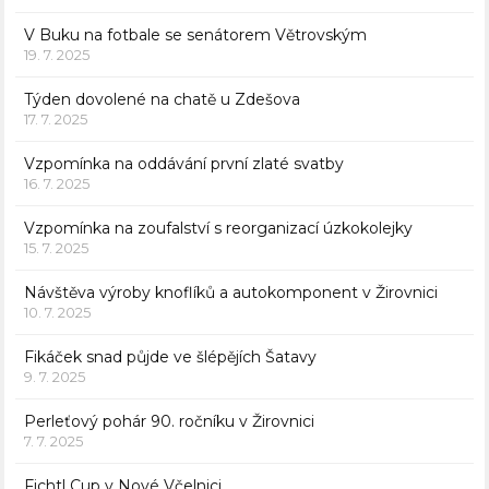
V Buku na fotbale se senátorem Větrovským
19. 7. 2025
Týden dovolené na chatě u Zdešova
17. 7. 2025
Vzpomínka na oddávání první zlaté svatby
16. 7. 2025
Vzpomínka na zoufalství s reorganizací úzkokolejky
15. 7. 2025
Návštěva výroby knoflíků a autokomponent v Žirovnici
10. 7. 2025
Fikáček snad půjde ve šlépějích Šatavy
9. 7. 2025
Perleťový pohár 90. ročníku v Žirovnici
7. 7. 2025
Fichtl Cup v Nové Včelnici