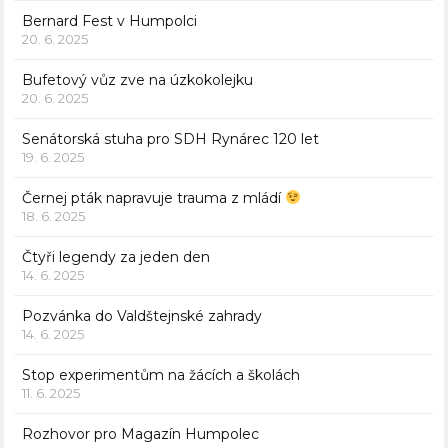
Bernard Fest v Humpolci
20. 6. 2025
Bufetový vůz zve na úzkokolejku
20. 6. 2025
Senátorská stuha pro SDH Rynárec 120 let
19. 6. 2025
Černej pták napravuje trauma z mládí
18. 6. 2025
Čtyři legendy za jeden den
14. 6. 2025
Pozvánka do Valdštejnské zahrady
14. 6. 2025
Stop experimentům na žácích a školách
11. 6. 2025
Rozhovor pro Magazín Humpolec