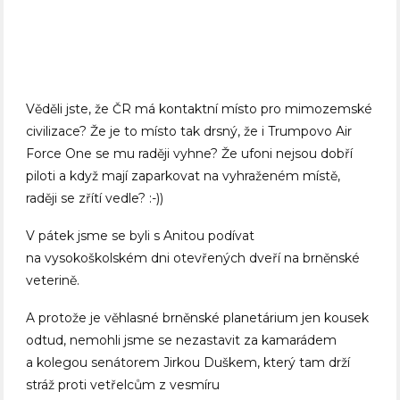
Věděli jste, že ČR má kontaktní místo pro mimozemské
civilizace? Že je to místo tak drsný, že i Trumpovo Air
Force One se mu raději vyhne? Že ufoni nejsou dobří
piloti a když mají zaparkovat na vyhraženém místě,
raději se zřítí vedle? :-))
V pátek jsme se byli s Anitou podívat
na vysokoškolském dni otevřených dveří na brněnské
veterině.
A protože je věhlasné brněnské planetárium jen kousek
odtud, nemohli jsme se nezastavit za kamarádem
a kolegou senátorem Jirkou Duškem, který tam drží
stráž proti vetřelcům z vesmíru