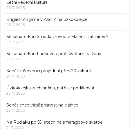
Letní večerní kultura
26. 7. 2025
Brigádničili jsme v Akci Z na úzkokolejce
26. 7. 2025
Se senátorkou Smotlachovou v Malém Ratmírově
25. 7. 2025
Se senátorkou Ludkovou proti kvótám na ženy
25. 7. 2025
Senát v červenci projednal přes 20 zákonů
24. 7. 2025
Úzkokolejka zachráněna, patří se poděkovat
23. 7. 2025
Senát chce větší přísnost na cizince
23. 7. 2025
Na Rudláku po 55 letech na smaragdové svatbě
21. 7. 2025