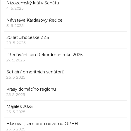
Nizozemský král v Senátu
4. 6. 2025
Návštěva Kardašovy Řečice
3. 6. 2025
20 let Jihočeské ZZS
28. 5. 2025
Předávání cen Rekordman roku 2025
27. 5. 2025
Setkání emeritních senátorů
26. 5. 2025
Krásy domácího regionu
25. 5. 2025
Majáles 2025
23. 5. 2025
Hlasoval jsem proti novému OPBH
23. 5. 2025