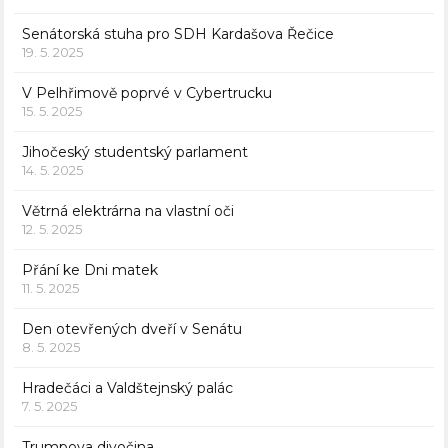
Senátorská stuha pro SDH Kardašova Řečice
19. 5. 2025
V Pelhřimově poprvé v Cybertrucku
15. 5. 2025
Jihočeský studentský parlament
14. 5. 2025
Větrná elektrárna na vlastní oči
12. 5. 2025
Přání ke Dni matek
11. 5. 2025
Den otevřených dveří v Senátu
8. 5. 2025
Hradečáci a Valdštejnský palác
7. 5. 2025
Trumpova divočina