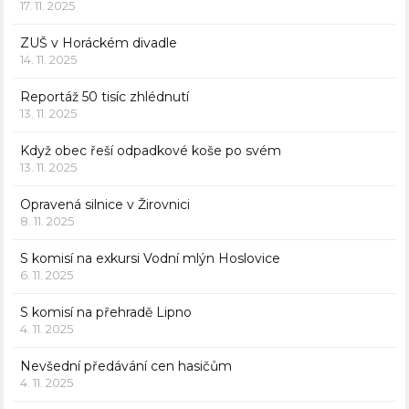
17. 11. 2025
ZUŠ v Horáckém divadle
14. 11. 2025
Reportáž 50 tisíc zhlédnutí
13. 11. 2025
Když obec řeší odpadkové koše po svém
13. 11. 2025
Opravená silnice v Žirovnici
8. 11. 2025
S komisí na exkursi Vodní mlýn Hoslovice
6. 11. 2025
S komisí na přehradě Lipno
4. 11. 2025
Nevšední předávání cen hasičům
4. 11. 2025