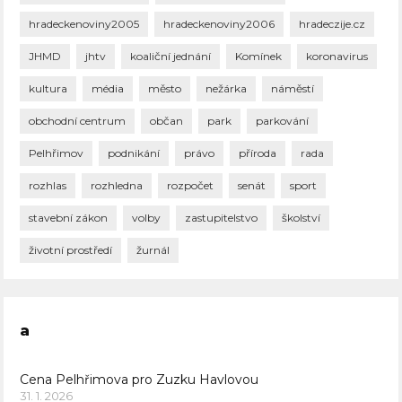
hradeckenoviny2005
hradeckenoviny2006
hradeczije.cz
JHMD
jhtv
koaliční jednání
Komínek
koronavirus
kultura
média
město
nežárka
náměstí
obchodní centrum
občan
park
parkování
Pelhřimov
podnikání
právo
příroda
rada
rozhlas
rozhledna
rozpočet
senát
sport
stavební zákon
volby
zastupitelstvo
školství
životní prostředí
žurnál
a
Cena Pelhřimova pro Zuzku Havlovou
31. 1. 2026