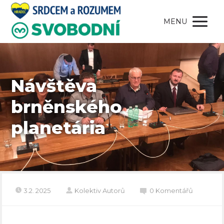
MENU
Návštěva
brněnského
planetária
3.2. 2025
Kolektiv Autorů
0 Komentářů