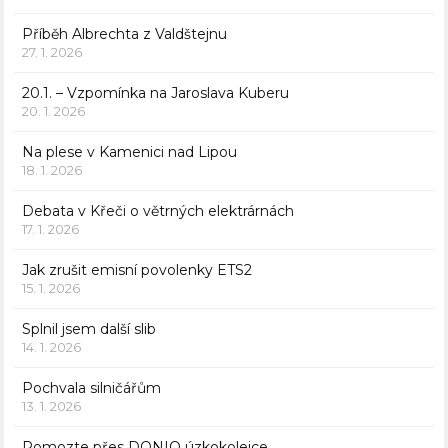
Příběh Albrechta z Valdštejnu
27. 1. 2026
20.1. – Vzpomínka na Jaroslava Kuberu
20. 1. 2026
Na plese v Kamenici nad Lipou
18. 1. 2026
Debata v Křeči o větrných elektrárnách
17. 1. 2026
Jak zrušit emisní povolenky ETS2
15. 1. 2026
Splnil jsem další slib
14. 1. 2026
Pochvala silničářům
13. 1. 2026
Pomozte přes DONIO úzkokolejce