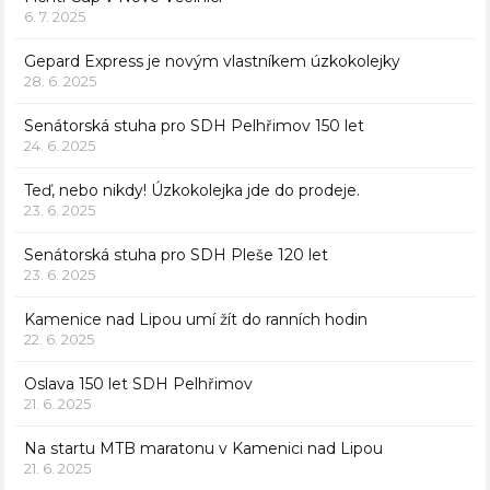
6. 7. 2025
Gepard Express je novým vlastníkem úzkokolejky
28. 6. 2025
Senátorská stuha pro SDH Pelhřimov 150 let
24. 6. 2025
Teď, nebo nikdy! Úzkokolejka jde do prodeje.
23. 6. 2025
Senátorská stuha pro SDH Pleše 120 let
23. 6. 2025
Kamenice nad Lipou umí žít do ranních hodin
22. 6. 2025
Oslava 150 let SDH Pelhřimov
21. 6. 2025
Na startu MTB maratonu v Kamenici nad Lipou
21. 6. 2025