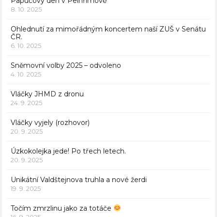
Papučový den v Pelhřimově
8. 10. 2025
Ohlednutí za mimořádným koncertem naší ZUŠ v Senátu
ČR.
6. 10. 2025
Sněmovní volby 2025 – odvoleno
4. 10. 2025
Vláčky JHMD z dronu
24. 9. 2025
Vláčky vyjely (rozhovor)
20. 9. 2025
Úzkokolejka jede! Po třech letech.
20. 9. 2025
Unikátní Valdštejnova truhla a nové žerdi
19. 9. 2025
Točím zmrzlinu jako za totáče
16. 9. 2025