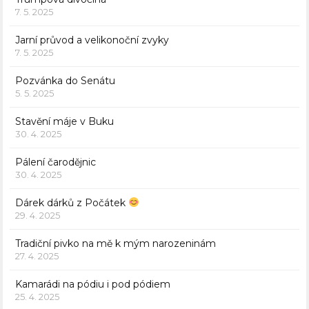
7. 5. 2025
Jarní průvod a velikonoční zvyky
7. 5. 2025
Pozvánka do Senátu
5. 5. 2025
Stavění máje v Buku
30. 4. 2025
Pálení čarodějnic
30. 4. 2025
Dárek dárků z Počátek
29. 4. 2025
Tradiční pivko na mě k mým narozeninám
27. 4. 2025
Kamarádi na pódiu i pod pódiem
25. 4. 2025