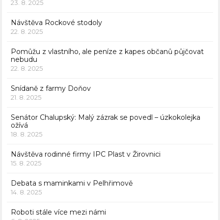
23. 8. 2025
Návštěva Rockové stodoly
22. 8. 2025
Pomůžu z vlastního, ale peníze z kapes občanů půjčovat
nebudu
22. 8. 2025
Snídaně z farmy Doňov
21. 8. 2025
Senátor Chalupský: Malý zázrak se povedl – úzkokolejka
ožívá
18. 8. 2025
Návštěva rodinné firmy IPC Plast v Žirovnici
15. 8. 2025
Debata s maminkami v Pelhřimově
14. 8. 2025
Roboti stále více mezi námi