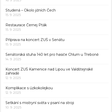
Studená – Okolo jižních Čech
15. 9. 2025
Restaurace Černej Pták
15. 9. 2025
Příprava na koncert ZUŠ v Senátu
15. 9. 2025
Senátorská stuha 140 let pro hasiče Chlum u Třeboně
14. 9. 2025
Koncert ZUŠ Kamenice nad Lipou ve Valdštejnské
zahradě
12. 9. 2025
Komplikace s úzkokolejkou
12. 9. 2025
Setkání s mistryní světa v psaní na stroji
10. 9. 2025