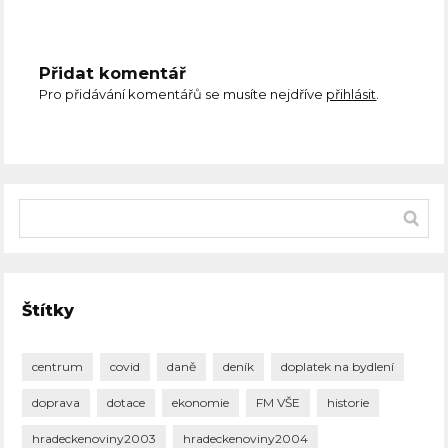
Přidat komentář
Pro přidávání komentářů se musíte nejdříve
přihlásit
.
Štítky
centrum
covid
daně
deník
doplatek na bydlení
doprava
dotace
ekonomie
FM VŠE
historie
hradeckenoviny2003
hradeckenoviny2004