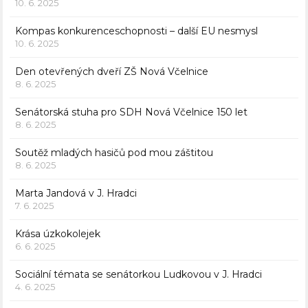
10. 6. 2025
Kompas konkurenceschopnosti – další EU nesmysl
10. 6. 2025
Den otevřených dveří ZŠ Nová Včelnice
8. 6. 2025
Senátorská stuha pro SDH Nová Včelnice 150 let
8. 6. 2025
Soutěž mladých hasičů pod mou záštitou
8. 6. 2025
Marta Jandová v J. Hradci
7. 6. 2025
Krása úzkokolejek
6. 6. 2025
Sociální témata se senátorkou Ludkovou v J. Hradci
4. 6. 2025