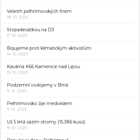
Veletrh pelhřimovských firem
18. 10. 2025
Stopadesátkou na D3
17. 10. 2025
Bojujeme proti klimatickým aktivistům
14. 10. 2025
Kavárna K66 Kamenice nad Lipou
13. 10. 2025
Podzemní vodojemy v Brně
9. 10. 2025
Pelhřimovsko žije medvědem
9. 10. 2025
Už 5 letá sázím stromy (15.386 kusů)
8. 10. 2025