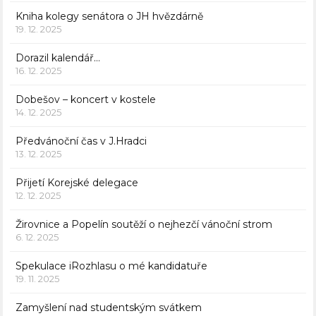
Kniha kolegy senátora o JH hvězdárně
19. 12. 2025
Dorazil kalendář…
16. 12. 2025
Dobešov – koncert v kostele
14. 12. 2025
Předvánoční čas v J.Hradci
13. 12. 2025
Přijetí Korejské delegace
12. 12. 2025
Žirovnice a Popelín soutěží o nejhezčí vánoční strom
6. 12. 2025
Spekulace iRozhlasu o mé kandidatuře
19. 11. 2025
Zamyšlení nad studentským svátkem