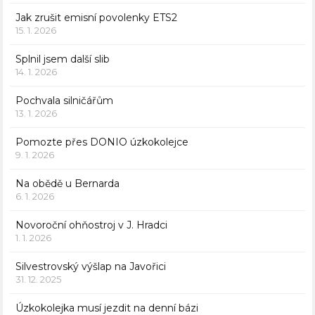
Jak zrušit emisní povolenky ETS2
15. 1. 2026
Splnil jsem další slib
14. 1. 2026
Pochvala silničářům
13. 1. 2026
Pomozte přes DONIO úzkokolejce
9. 1. 2026
Na obědě u Bernarda
6. 1. 2026
Novoroční ohňostroj v J. Hradci
1. 1. 2026
Silvestrovský výšlap na Javořici
31. 12. 2025
Úzkokolejka musí jezdit na denní bázi