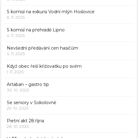
S komisí na exkursi Vodní mlýn Hoslovice
6. 11. 2025
S komisí na přehradě Lipno
4. 11. 2025
Nevšední předávání cen hasičům
4. 11. 2025
Když obec řeší křižovatku po svém
1. 11. 2025
Artaban – gastro tip
30. 10. 2025
Se seniory v Sokolovně
29. 10. 2025
Pietní akt 28.října
28. 10. 2025