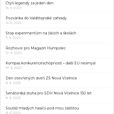
Čtyři legendy za jeden den
14. 6. 2025
Pozvánka do Valdštejnské zahrady
14. 6. 2025
Stop experimentům na žácích a školách
11. 6. 2025
Rozhovor pro Magazín Humpolec
10. 6. 2025
Kompas konkurenceschopnosti – další EU nesmysl
10. 6. 2025
Den otevřených dveří ZŠ Nová Včelnice
8. 6. 2025
Senátorská stuha pro SDH Nová Včelnice 150 let
8. 6. 2025
Soutěž mladých hasičů pod mou záštitou
8. 6. 2025