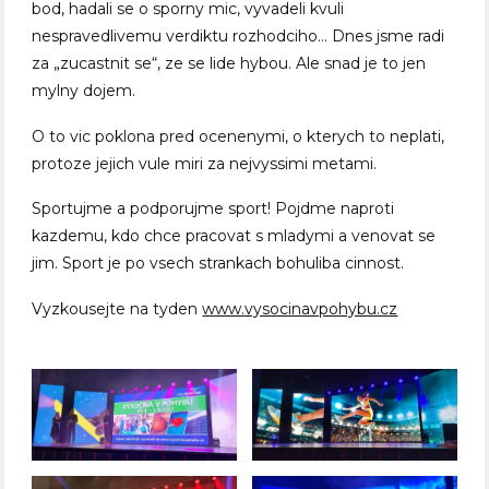
bod, hadali se o sporny mic, vyvadeli kvuli
nespravedlivemu verdiktu rozhodciho… Dnes jsme radi
za „zucastnit se“, ze se lide hybou. Ale snad je to jen
mylny dojem.
O to vic poklona pred ocenenymi, o kterych to neplati,
protoze jejich vule miri za nejvyssimi metami.
Sportujme a podporujme sport! Pojdme naproti
kazdemu, kdo chce pracovat s mladymi a venovat se
jim. Sport je po vsech strankach bohuliba cinnost.
Vyzkousejte na tyden
www.vysocinavpohybu.cz