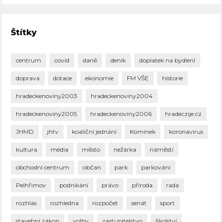
Štítky
centrum
covid
daně
deník
doplatek na bydlení
doprava
dotace
ekonomie
FM VŠE
historie
hradeckenoviny2003
hradeckenoviny2004
hradeckenoviny2005
hradeckenoviny2006
hradeczije.cz
JHMD
jhtv
koaliční jednání
Komínek
koronavirus
kultura
média
město
nežárka
náměstí
obchodní centrum
občan
park
parkování
Pelhřimov
podnikání
právo
příroda
rada
rozhlas
rozhledna
rozpočet
senát
sport
stavební zákon
volby
zastupitelstvo
školství