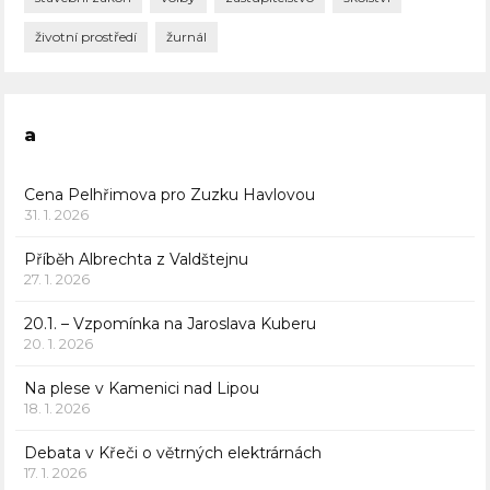
životní prostředí
žurnál
a
Cena Pelhřimova pro Zuzku Havlovou
31. 1. 2026
Příběh Albrechta z Valdštejnu
27. 1. 2026
20.1. – Vzpomínka na Jaroslava Kuberu
20. 1. 2026
Na plese v Kamenici nad Lipou
18. 1. 2026
Debata v Křeči o větrných elektrárnách
17. 1. 2026