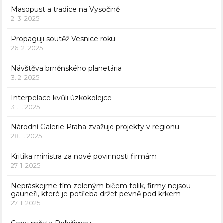
Masopust a tradice na Vysočině
2. 3. 2025
Propaguji soutěž Vesnice roku
26. 2. 2025
Návštěva brněnského planetária
3. 2. 2025
Interpelace kvůli úzkokolejce
31. 1. 2025
Národní Galerie Praha zvažuje projekty v regionu
28. 1. 2025
Kritika ministra za nové povinnosti firmám
27. 1. 2025
Nepráskejme tím zeleným bičem tolik, firmy nejsou
gauneři, které je potřeba držet pevně pod krkem
27. 1. 2025
Ceny města Pelhřimov