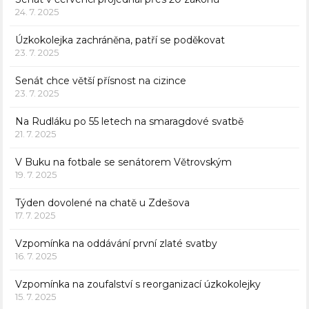
24. 7. 2025
Úzkokolejka zachráněna, patří se poděkovat
23. 7. 2025
Senát chce větší přísnost na cizince
23. 7. 2025
Na Rudláku po 55 letech na smaragdové svatbě
21. 7. 2025
V Buku na fotbale se senátorem Větrovským
19. 7. 2025
Týden dovolené na chatě u Zdešova
17. 7. 2025
Vzpomínka na oddávání první zlaté svatby
16. 7. 2025
Vzpomínka na zoufalství s reorganizací úzkokolejky
15. 7. 2025