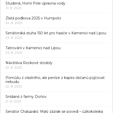
Studená, Horní Pole úpravna vody
31. 8. 2025
Zlatá podkova 2025 v Humpolci
24. 8. 2025
Senátorská stuha 150 let pro hasiče v Kamenici nad Lipou
23. 8. 2025
Tatrování v Kamenici nad Lipou
23. 8. 2025
Návštěva Rockové stodoly
22. 8. 2025
Pomůžu z vlastního, ale peníze z kapes občanů půjčovat
nebudu
22. 8. 2025
Snídaně z farmy Doňov
21. 8. 2025
Senátor Chalupský: Malý zázrak se povedl – úzkokolejka