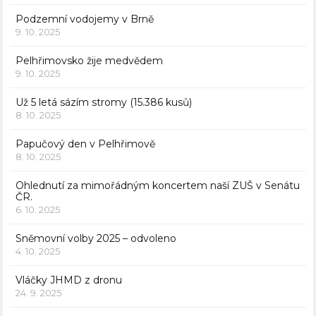
Podzemní vodojemy v Brně
9. 10. 2025
Pelhřimovsko žije medvědem
9. 10. 2025
Už 5 letá sázím stromy (15.386 kusů)
8. 10. 2025
Papučový den v Pelhřimově
8. 10. 2025
Ohlednutí za mimořádným koncertem naší ZUŠ v Senátu
ČR.
6. 10. 2025
Sněmovní volby 2025 – odvoleno
4. 10. 2025
Vláčky JHMD z dronu
24. 9. 2025