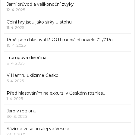
Jarní průvod a velikonoční zvyky
12. 4. 2025
Celní hry jsou jako sirky u stohu
11. 4. 2025
Proč jsem hlasoval PROTI mediální novele ČT/ČRo
10. 4. 2025
Trumpova divočina
8. 4. 2025
V Hamru uklízíme Česko
5. 4. 2025
Před hlasováním na exkurzi v Českém rozhlasu
1. 4. 2025
Jaro v regionu
30. 3. 2025
Sázíme veselou alej ve Veselé
29. 3. 2025