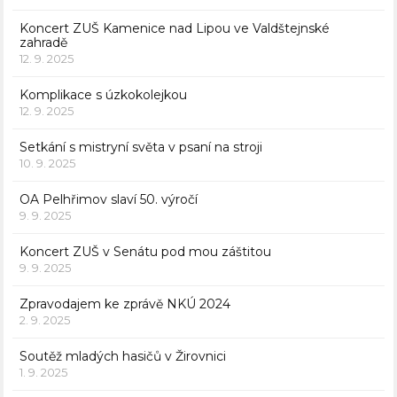
Koncert ZUŠ Kamenice nad Lipou ve Valdštejnské
zahradě
12. 9. 2025
Komplikace s úzkokolejkou
12. 9. 2025
Setkání s mistryní světa v psaní na stroji
10. 9. 2025
OA Pelhřimov slaví 50. výročí
9. 9. 2025
Koncert ZUŠ v Senátu pod mou záštitou
9. 9. 2025
Zpravodajem ke zprávě NKÚ 2024
2. 9. 2025
Soutěž mladých hasičů v Žirovnici
1. 9. 2025