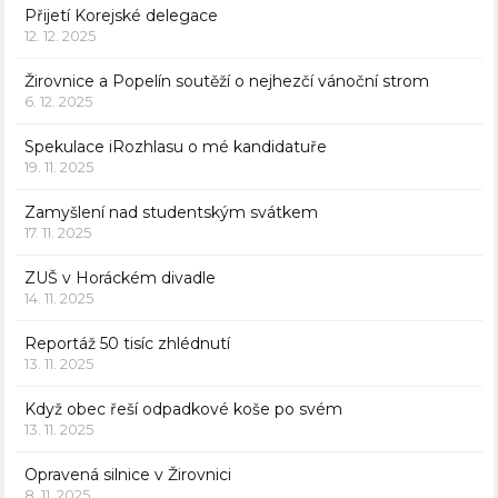
Přijetí Korejské delegace
12. 12. 2025
Žirovnice a Popelín soutěží o nejhezčí vánoční strom
6. 12. 2025
Spekulace iRozhlasu o mé kandidatuře
19. 11. 2025
Zamyšlení nad studentským svátkem
17. 11. 2025
ZUŠ v Horáckém divadle
14. 11. 2025
Reportáž 50 tisíc zhlédnutí
13. 11. 2025
Když obec řeší odpadkové koše po svém
13. 11. 2025
Opravená silnice v Žirovnici
8. 11. 2025