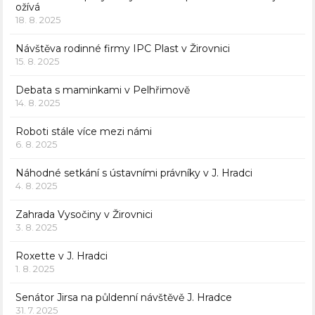
ožívá
18. 8. 2025
Návštěva rodinné firmy IPC Plast v Žirovnici
15. 8. 2025
Debata s maminkami v Pelhřimově
14. 8. 2025
Roboti stále více mezi námi
6. 8. 2025
Náhodné setkání s ústavními právníky v J. Hradci
4. 8. 2025
Zahrada Vysočiny v Žirovnici
3. 8. 2025
Roxette v J. Hradci
1. 8. 2025
Senátor Jirsa na půldenní návštěvě J. Hradce
31. 7. 2025