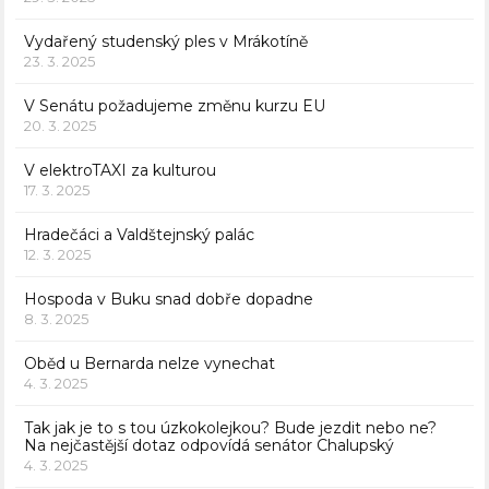
Vydařený studenský ples v Mrákotíně
23. 3. 2025
V Senátu požadujeme změnu kurzu EU
20. 3. 2025
V elektroTAXI za kulturou
17. 3. 2025
Hradečáci a Valdštejnský palác
12. 3. 2025
Hospoda v Buku snad dobře dopadne
8. 3. 2025
Oběd u Bernarda nelze vynechat
4. 3. 2025
Tak jak je to s tou úzkokolejkou? Bude jezdit nebo ne?
Na nejčastější dotaz odpovídá senátor Chalupský
4. 3. 2025