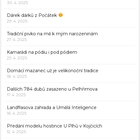
30. 4. 2025
Dárek dárků z Počátek
29. 4. 2025
Tradiční pivko na mě k mým narozeninám
27. 4. 2025
Kamarádi na pódiu i pod pódiem
25. 4. 2025
Domácí mazanec už je velikonoční tradice
18. 4. 2025
Dalších 784 dubů zasazeno u Pelhřimova
17. 4. 2025
Landfrasova zahrada a Umělá Inteligence
16. 4. 2025
Předání modelu hostince U Plhů v Kojčicích
12. 4. 2025