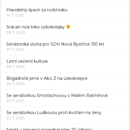
Pravidelný špacír za rozbřesku
31. 7. 2025
Srdcaři nosí triko úzkokolejky
28. 7. 2025
Senátorská stuha pro SDH Nová Bystřice 150 let
27. 7. 2025
Letní večerní kultura
26. 7. 2025
Brigádničili jsme v Akci Z na úzkokolejce
26. 7. 2025
Se senátorkou Smotlachovou v Malém Ratmírově
25. 7. 2025
Se senátorkou Ludkovou proti kvótám na ženy
25. 7. 2025
Senát v červenci projednal přes 20 zákonů