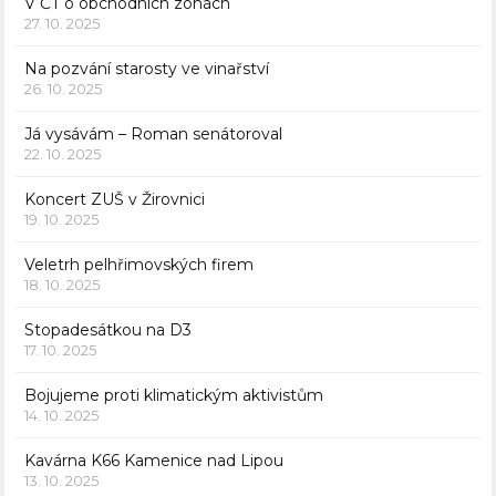
V ČT o obchodních zónách
27. 10. 2025
Na pozvání starosty ve vinařství
26. 10. 2025
Já vysávám – Roman senátoroval
22. 10. 2025
Koncert ZUŠ v Žirovnici
19. 10. 2025
Veletrh pelhřimovských firem
18. 10. 2025
Stopadesátkou na D3
17. 10. 2025
Bojujeme proti klimatickým aktivistům
14. 10. 2025
Kavárna K66 Kamenice nad Lipou
13. 10. 2025