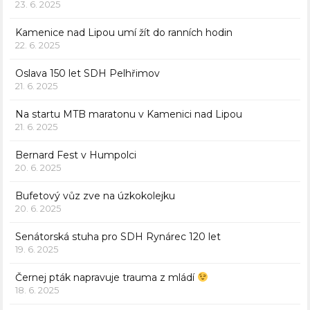
23. 6. 2025
Kamenice nad Lipou umí žít do ranních hodin
22. 6. 2025
Oslava 150 let SDH Pelhřimov
21. 6. 2025
Na startu MTB maratonu v Kamenici nad Lipou
21. 6. 2025
Bernard Fest v Humpolci
20. 6. 2025
Bufetový vůz zve na úzkokolejku
20. 6. 2025
Senátorská stuha pro SDH Rynárec 120 let
19. 6. 2025
Černej pták napravuje trauma z mládí
18. 6. 2025