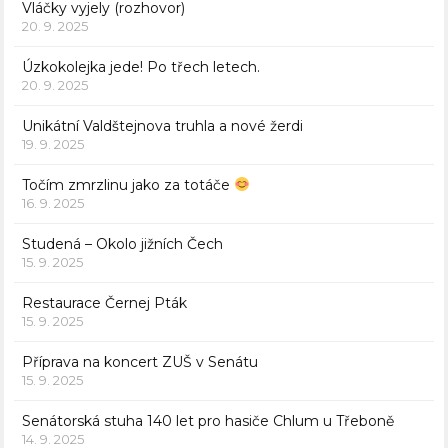
Vláčky vyjely (rozhovor)
20. 9. 2025
Úzkokolejka jede! Po třech letech.
20. 9. 2025
Unikátní Valdštejnova truhla a nové žerdi
19. 9. 2025
Točím zmrzlinu jako za totáče
16. 9. 2025
Studená – Okolo jižních Čech
15. 9. 2025
Restaurace Černej Pták
15. 9. 2025
Příprava na koncert ZUŠ v Senátu
15. 9. 2025
Senátorská stuha 140 let pro hasiče Chlum u Třeboně
14. 9. 2025