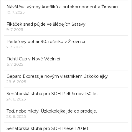
Návštěva výroby knoflíků a autokomponent v Žirovnici
10. 7. 2025
Fikáček snad půjde ve šlépějích Šatavy
9. 7. 2025
Perleťový pohár 90. ročníku v Žirovnici
7. 7. 2025
Fichtl Cup v Nové Včelnici
6. 7. 2025
Gepard Express je novým vlastníkem úzkokolejky
28. 6. 2025
Senátorská stuha pro SDH Pelhřimov 150 let
24. 6. 2025
Teď, nebo nikdy! Úzkokolejka jde do prodeje.
23. 6. 2025
Senátorská stuha pro SDH Pleše 120 let