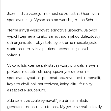
Jsem rad za vcerejsi moznost se zucastnit Ocenovani
sportovcu kraje Vysocina a pozvani hejtmana Schreka.
Nema smysl vypichovat jednotlive uspechy. Ja bych
vypichl zejmena tu akci samotnou a jakou dulezitost ji
dali organizatori, aby i toto bylo krome medaile jeste
s adrenalinem v krvi patricne oceneni nejlepsich
vykonu.
Vykonu lidi, kteri se pak stavaji vzory pro dalsi a svym
prikladem ostatni strhavaji spravnym smerem –
sportovat, hybat se, pestovat houzevnatost, nepovolit,
kdyz to chvili boli, soutezivost, kolegialitu, fair play
a respekt k souperum.
Zda se mi, ze „vule vyhravat“ je u dnesni mladsi
generace mensi nez u te nasi. My jsme se rvali o kazdy