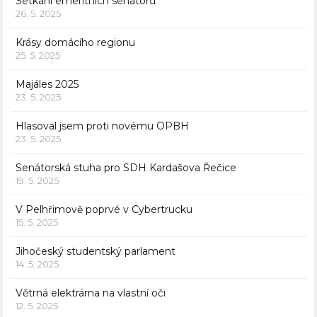
Setkání emeritních senátorů
26. 5. 2025
Krásy domácího regionu
25. 5. 2025
Majáles 2025
23. 5. 2025
Hlasoval jsem proti novému OPBH
23. 5. 2025
Senátorská stuha pro SDH Kardašova Řečice
19. 5. 2025
V Pelhřimově poprvé v Cybertrucku
15. 5. 2025
Jihočeský studentský parlament
14. 5. 2025
Větrná elektrárna na vlastní oči
12. 5. 2025