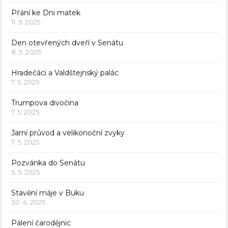
Přání ke Dni matek
11. 5. 2025
Den otevřených dveří v Senátu
8. 5. 2025
Hradečáci a Valdštejnský palác
7. 5. 2025
Trumpova divočina
7. 5. 2025
Jarní průvod a velikonoční zvyky
7. 5. 2025
Pozvánka do Senátu
5. 5. 2025
Stavění máje v Buku
30. 4. 2025
Pálení čarodějnic