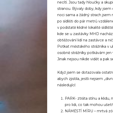
necítí. Jsou tady hloučky a sku
stranou. Bývaly doby, kdy jsem 
noci sama a žádný strach jsem 
po sídlišti do pár metrů vzdál
v podstatě klidné lokalitě sídliš
kde se u zastávky MHD nachází
obtěžování lidí na zastávce a ni
Potkat městského strážníka v ul
osobně strážníky potkávám jen v
Jinak nejsou nikde vidět a pak s
Když jsem se dotazovala ostatní
abych zjistila, jestli nejsem „divn
následující:
PARK- ztráta stínu a klidu,
pro lidi, co tak mohou ušetř
NÁMĚSTÍ MÍRU – mrtvá zóna,