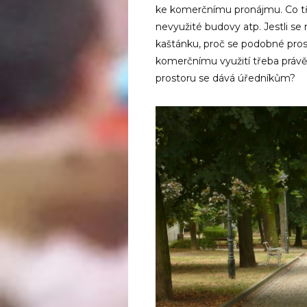
ke komerčnímu pronájmu. Co tř
nevyužité budovy atp. Jestli se
kaštánku, proč se podobné prost
komerčnímu využití třeba právě
prostoru se dává úředníkům?