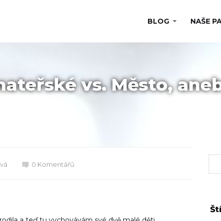
BLOG
NAŠE P
teřské vs. Město, aneb 
ová
0 Komentářů
Št
rodila a teď tu vychovávám své dvě malé děti.