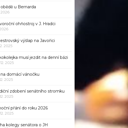
 obědě u Bernarda
1. 2026
oroční ohňostroj v J. Hradci
. 2026
vestrovský výšlap na Javořici
12. 2025
okolejka musí jezdit na denní bázi
 12. 2025
p na domácí vánočku
 12. 2025
adiční zdobení senátního stromku
 12. 2025
noční přání do roku 2026
 12. 2025
iha kolegy senátora o JH