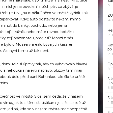
nky na mateřské, trápí „mrtvé“ náměstí Míru. Sice
Za
17. 
ina míst je na povolení a těch pár, co zbývá, je
třebuje tzv. „na otočku“ něco ve městě vyřídit, tak
ZU
zaparkovat. Když auto postavíte někam, mimo
14. 
 minut do banky, obchodu, nebo jen si
Rep
ž stojí strážník, nebo máte rovnou botičku.
13. 
čky zejí prázdnotou, proč asi? Mnozí z nás
eré bylo u Muzea v areálu bývalých kasáren,
Kd
po
. Ale nyní tomu už tak není.
13. 
í, domluvila si úpravy tak, aby to vyhovovalo hlavně
Opr
8. 1
kou a nekoukala nalevo napravo. Služby tam mají
lobouk dolu před paní Bohunkou, ale šlo to určitě
S k
atním.
Ho
6. 1
ezpečnost ve městě. Sice jsem četla, že v našem
S 
e víme, jak to s těmi statistikami je a že se lidé už
4. 1
nejsem jediná, kdo se v našem městě moc bezpečně
Ne