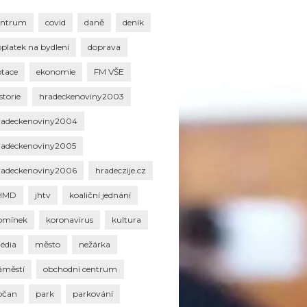
entrum
covid
daně
deník
oplatek na bydlení
doprava
otace
ekonomie
FM VŠE
storie
hradeckenoviny2003
radeckenoviny2004
radeckenoviny2005
radeckenoviny2006
hradeczije.cz
HMD
jhtv
koaliční jednání
omínek
koronavirus
kultura
édia
město
nežárka
áměstí
obchodní centrum
bčan
park
parkování