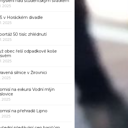
myšlení nad studentským svátkem
11. 2025
Š v Horáckém divadle
11. 2025
ortáž 50 tisíc zhlédnutí
11. 2025
yž obec řeší odpadkové koše
 svém
11. 2025
avená silnice v Žirovnici
1. 2025
omisí na exkursi Vodní mlýn
slovice
1. 2025
komisí na přehradě Lipno
1. 2025
všední předávání cen hasičům