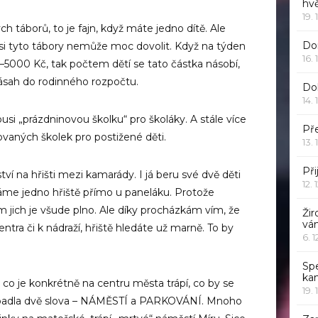
hv
19. 
h táborů, to je fajn, když máte jedno dítě. Ale
Dor
í si tyto tábory nemůže moc dovolit. Když na týden
16. 
0–5000 Kč, tak počtem dětí se tato částka násobí,
zásah do rodinného rozpočtu.
Do
14. 
i „prázdninovou školku“ pro školáky. A stále více
Pře
vaných školek pro postižené děti.
13. 
Při
ství na hřišti mezi kamarády. I já beru své dvě děti
12. 
máme jedno hřiště přímo u paneláku. Protože
tam jich je všude plno. Ale díky procházkám vím, že
Žir
vá
tra či k nádraží, hřiště hledáte už marně. To by
6. 
Sp
ka
co je konkrétně na centru města trápí, co by se
19. 
 padla dvě slova – NÁMĚSTÍ a PARKOVÁNÍ. Mnoho