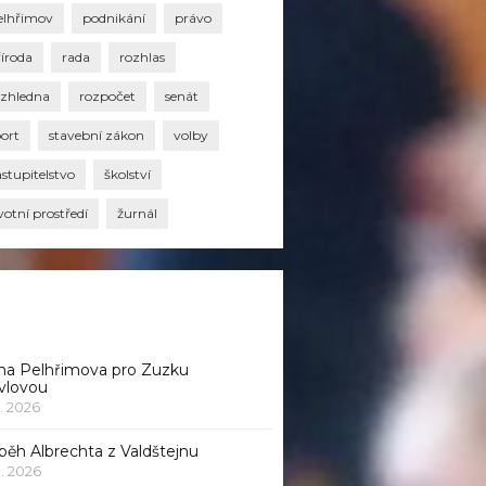
elhřimov
podnikání
právo
říroda
rada
rozhlas
ozhledna
rozpočet
senát
port
stavební zákon
volby
stupitelstvo
školství
votní prostředí
žurnál
na Pelhřimova pro Zuzku
vlovou
1. 2026
běh Albrechta z Valdštejnu
 1. 2026