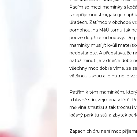
Řadím se mezi maminky s kočár
s nepříjemnostmi, jako je napří
úřadech. Zatímco v obchodě vžd
pomohou, na MěÚ tomu tak není. 
pouze do přízemí budovy. Do prv
maminky musí jít kvůli mateřsk
nedostanete. A představa, že n
natož minut, je v dnešní době 
všechny moc dobře víme, že s
většinou usnou a je nutné je vz
Patřím k těm maminkám, kterým
a hlavně stín, zejména v létě.
mě vlna smutku a tak trochu i 
krásný park tu stál a zbytek pa
Zápach chlóru není moc příjemný