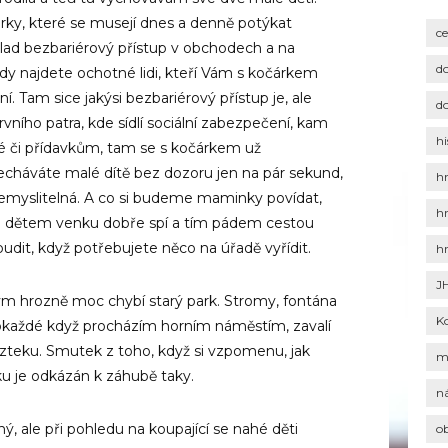
ky, které se musejí dnes a denně potýkat
c
klad bezbariérový přístup v obchodech a na
d
y najdete ochotné lidi, kteří Vám s kočárkem
Tam sice jakýsi bezbariérový přístup je, ale
d
ního patra, kde sídlí sociální zabezpečení, kam
hi
é či přídavkům, tam se s kočárkem už
echáváte malé dítě bez dozoru jen na pár sekund,
h
nemyslitelná. A co si budeme maminky povídat,
h
e dětem venku dobře spí a tím pádem cestou
budit, když potřebujete něco na úřadě vyřídit.
h
J
 hrozně moc chybí starý park. Stromy, fontána
K
 Pokaždé když procházím horním náměstím, zavalí
vzteku. Smutek z toho, když si vzpomenu, jak
m
rku je odkázán k záhubě taky.
n
, ale při pohledu na koupající se nahé děti
o