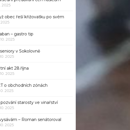
1. 2025
yž obec řeší křižovatku po svém
1. 2025
aban – gastro tip
 10. 2025
 seniory v Sokolovně
 10. 2025
tní akt 28.října
 10. 2025
ČT o obchodních zónách
 10. 2025
pozvání starosty ve vinařství
 10. 2025
 vysávám – Roman senátoroval
 10. 2025