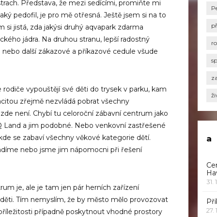
trach. Představa, že mezi sedícími, promiňte mi
P
jaký pedofil, je pro mě otřesná. Ještě jsem si na to
p
m si jistá, zda jakýsi druhý aqvapark zdarma
ckého jádra. Na druhou stranu, lepší radostný
r
a nebo další zákazové a příkazové cedule všude
s
za
 rodiče vypouštějí své děti do trysek v parku, kam
ži
acitou zřejmě nezvládá pobrat všechny
ti zde není. Chybí tu celoroční zábavní centrum jako
IQ Land a jim podobné. Nebo venkovní zastřešené
 kde se zabaví všechny věkové kategorie dětí.
a
 řádíme nebo jsme jim nápomocni při řešení
Ce
Ha
31. 
rum je, ale je tam jen pár herních zařízení
é děti. Tím nemyslím, že by město mělo provozovat
Pří
27.
 příležitosti případně poskytnout vhodné prostory