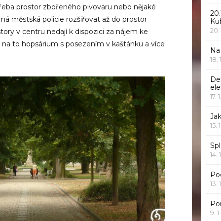
eba prostor zbořeného pivovaru nebo nějaké
20.
 má městská policie rozšiřovat až do prostor
Ku
20.
ory v centru nedají k dispozici za nájem ke
 na to hopsárium s posezením v kaštánku a více
Na
18.
De
ele
17. 
Jak
15. 
Spl
14. 
Po
13. 
Po
9. 