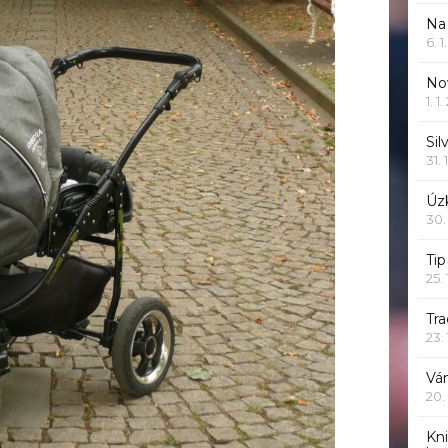
Na
6. 
Nov
1. 1
Sil
31. 
Úzk
30.
Ti
25.
Tr
23.
Vá
20.
Kn