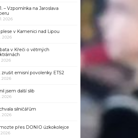
1. – Vzpomínka na Jaroslava
beru
 1. 2026
 plese v Kamenici nad Lipou
 1. 2026
bata v Křeči o větrných
ktrárnách
1. 2026
 zrušit emisní povolenky ETS2
1. 2026
nil jsem další slib
1. 2026
chvala silničářům
1. 2026
mozte přes DONIO úzkokolejce
1. 2026