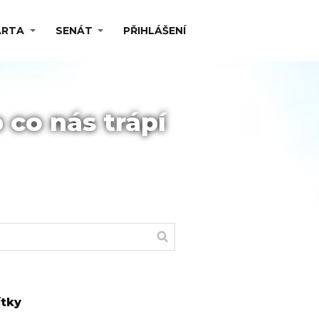
ARTA
SENÁT
PŘIHLÁŠENÍ
co nás trápí
ítky