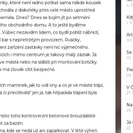
pinky, které není radno potkat sama někde kousek
4. 1
chodila z diskotéky přes celé město uprostřed
Kd
neměla. Dnes? Dnes se bojím jít po setmění
1. 1
eného obchodního domu. A to ještě bydlíme
tě. Vůbec nezávidím lidem, co bydlí poblíž nábřeží,
Art
 bar s nepřetržitým provozem. Rvačky,
30.
čení zařízení zastávky není nic výjimečného.
Se
icích i mimo centrum je takový malý zázrak. Já
29.
e městě nebo na sídlišti při montování botičky.
e má člověk cítit bezpečně.
Pie
28.
ch maminek, jak to vidí ony a co je ve městě trápí,
V 
á či přecitlivělá“ jen já, tak hitparáda trápení byla
27.
Na 
26.
 místo toho kontroverzní betonové brouzdaliště
Já
it za bazén.
22.
 kde se nedá už ani zaparkovat. V létě výheň.