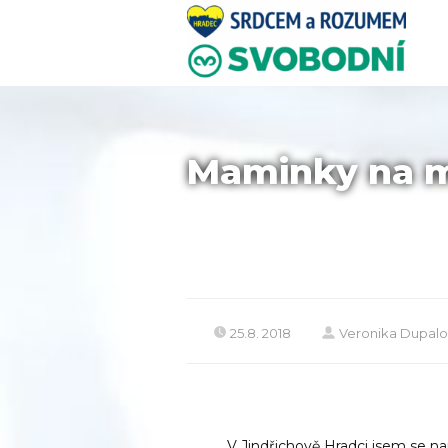
Maminky na ma
25.8. 2018
Veronika Dupal
V Jindřichově Hradci jsem se na