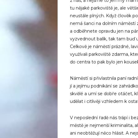
z nás, a nejsme to jen my mami
tu nějaké parkoviště je, ale větš
neustále plných. Když člověk po
nemá šanci na dolním náměstí 
a odběhnete opravdu jen na pár
vyzvednout balík, tak tam buď u
Celkově je náměstí prázdné, lavi
využívali parkoviště zdarma, kt
do centra to pak bylo jen kousek
Náměstí si přivlastnila paní radn
jí a jejímu podnikání se zahrád
skvělé a umí se dobře otáčet, k
udělat i citlivěji vzhledem k ost
V neposlední řadě nás trápí i b
městě je nejmenší kriminalita, al
ani neobtěžují něco hlásit. A 