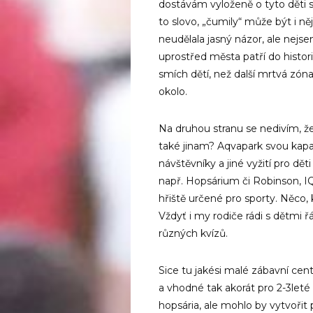
dostávám vyloženě o tyto děti s
to slovo, „čumily“ může být i ně
neudělala jasný názor, ale nejse
uprostřed města patří do histori
smích dětí, než další mrtvá zón
okolo.
Na druhou stranu se nedivím, že
také jinam? Aqvapark svou kap
návštěvníky a jiné vyžití pro dě
např. Hopsárium či Robinson, 
hřiště určené pro sporty. Něco,
Vždyť i my rodiče rádi s dětmi
různých kvízů.
Sice tu jakési malé zábavní cent
a vhodné tak akorát pro 2-3let
hopsária, ale mohlo by vytvořit