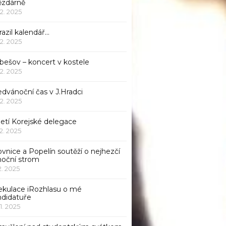
ězdárně
12. 2025
azil kalendář…
12. 2025
bešov – koncert v kostele
12. 2025
dvánoční čas v J.Hradci
12. 2025
jetí Korejské delegace
12. 2025
ovnice a Popelín soutěží o nejhezčí
noční strom
12. 2025
ekulace iRozhlasu o mé
ndidatuře
11. 2025