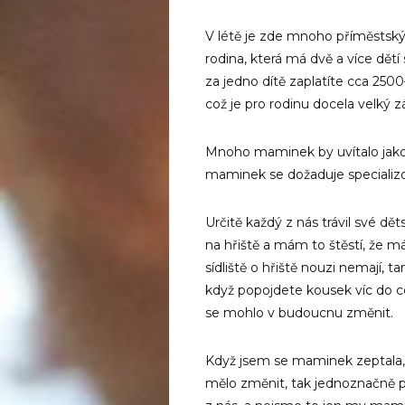
V létě je zde mnoho příměstskýc
rodina, která má dvě a více dět
za jedno dítě zaplatíte cca 250
což je pro rodinu docela velký 
Mnoho maminek by uvítalo jakous
maminek se dožaduje specializo
Určitě každý z nás trávil své dět
na hřiště a mám to štěstí, že 
sídliště o hřiště nouzi nemají, 
když popojdete kousek víc do cen
se mohlo v budoucnu změnit.
Když jsem se maminek zeptala, 
mělo změnit, tak jednoznačně