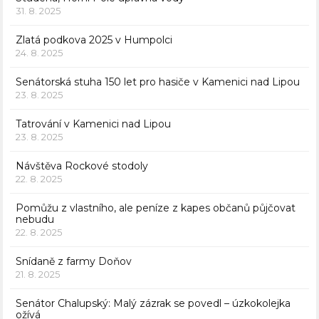
31. 8. 2025
Zlatá podkova 2025 v Humpolci
24. 8. 2025
Senátorská stuha 150 let pro hasiče v Kamenici nad Lipou
23. 8. 2025
Tatrování v Kamenici nad Lipou
23. 8. 2025
Návštěva Rockové stodoly
22. 8. 2025
Pomůžu z vlastního, ale peníze z kapes občanů půjčovat
nebudu
22. 8. 2025
Snídaně z farmy Doňov
21. 8. 2025
Senátor Chalupský: Malý zázrak se povedl – úzkokolejka
ožívá