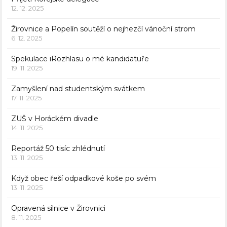
12. 12. 2025
Žirovnice a Popelín soutěží o nejhezčí vánoční strom
6. 12. 2025
Spekulace iRozhlasu o mé kandidatuře
19. 11. 2025
Zamyšlení nad studentským svátkem
17. 11. 2025
ZUŠ v Horáckém divadle
14. 11. 2025
Reportáž 50 tisíc zhlédnutí
13. 11. 2025
Když obec řeší odpadkové koše po svém
13. 11. 2025
Opravená silnice v Žirovnici
8. 11. 2025