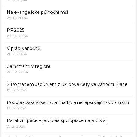
Na evangelické půlnoční mši
25. 12. 2024
PF 2025
23. 12. 2024
V práci vánočně
21. 12. 2024
Za firmami v regionu
20. 12. 2024
S Romanem Jabůrkem z úklidové čety ve vánoční Praze
19. 12. 2024
Podpora žákovského Jarmarku a nejlepší vajčnák v okrsku
13. 12. 2024
Paliativní péče – podpora spolupráce napříč kraji
9. 12. 2024