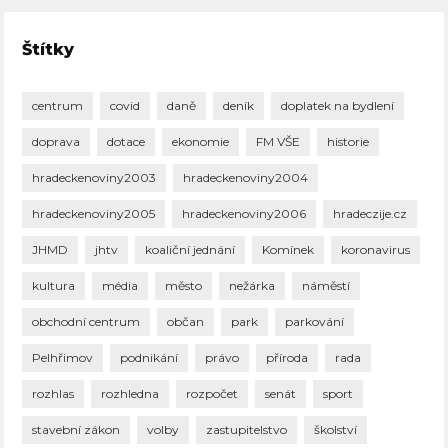
Štítky
centrum
covid
daně
deník
doplatek na bydlení
doprava
dotace
ekonomie
FM VŠE
historie
hradeckenoviny2003
hradeckenoviny2004
hradeckenoviny2005
hradeckenoviny2006
hradeczije.cz
JHMD
jhtv
koaliční jednání
Komínek
koronavirus
kultura
média
město
nežárka
náměstí
obchodní centrum
občan
park
parkování
Pelhřimov
podnikání
právo
příroda
rada
rozhlas
rozhledna
rozpočet
senát
sport
stavební zákon
volby
zastupitelstvo
školství