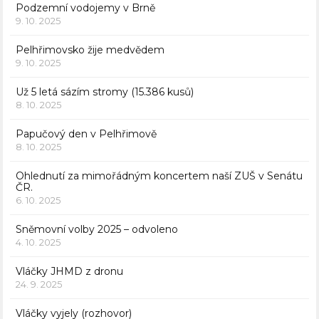
Podzemní vodojemy v Brně
9. 10. 2025
Pelhřimovsko žije medvědem
9. 10. 2025
Už 5 letá sázím stromy (15.386 kusů)
8. 10. 2025
Papučový den v Pelhřimově
8. 10. 2025
Ohlednutí za mimořádným koncertem naší ZUŠ v Senátu
ČR.
6. 10. 2025
Sněmovní volby 2025 – odvoleno
4. 10. 2025
Vláčky JHMD z dronu
24. 9. 2025
Vláčky vyjely (rozhovor)