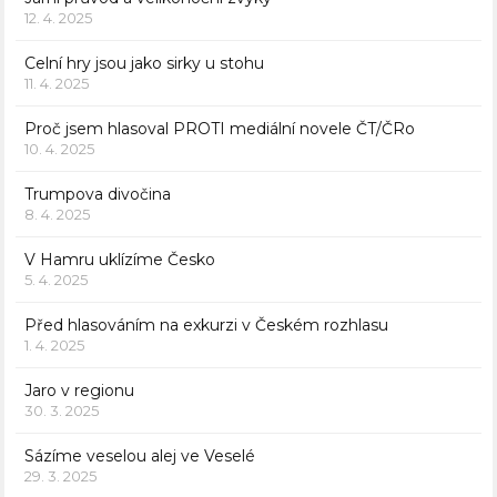
12. 4. 2025
Celní hry jsou jako sirky u stohu
11. 4. 2025
Proč jsem hlasoval PROTI mediální novele ČT/ČRo
10. 4. 2025
Trumpova divočina
8. 4. 2025
V Hamru uklízíme Česko
5. 4. 2025
Před hlasováním na exkurzi v Českém rozhlasu
1. 4. 2025
Jaro v regionu
30. 3. 2025
Sázíme veselou alej ve Veselé
29. 3. 2025