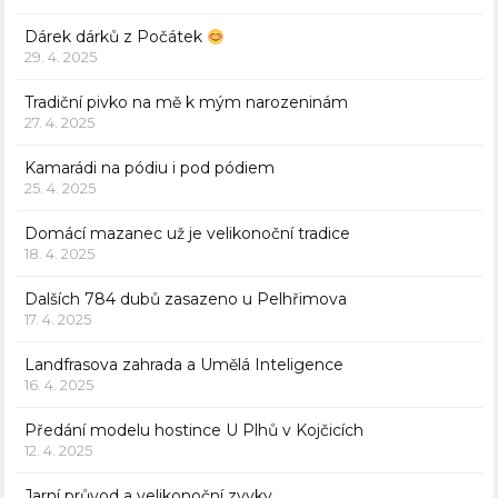
Dárek dárků z Počátek
29. 4. 2025
Tradiční pivko na mě k mým narozeninám
27. 4. 2025
Kamarádi na pódiu i pod pódiem
25. 4. 2025
Domácí mazanec už je velikonoční tradice
18. 4. 2025
Dalších 784 dubů zasazeno u Pelhřimova
17. 4. 2025
Landfrasova zahrada a Umělá Inteligence
16. 4. 2025
Předání modelu hostince U Plhů v Kojčicích
12. 4. 2025
Jarní průvod a velikonoční zvyky