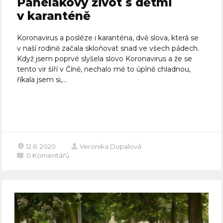
Panelákový život s dětmi
v karanténě
Koronavirus a posléze i karanténa, dvě slova, která se
v naší rodině začala skloňovat snad ve všech pádech.
Když jsem poprvé slyšela slovo Koronavirus a že se
tento vir šíří v Číně, nechalo mě to úplně chladnou,
říkala jsem si,...
Celý článek
12.6. 2020
Veronika Dupalová
0
Komentářů