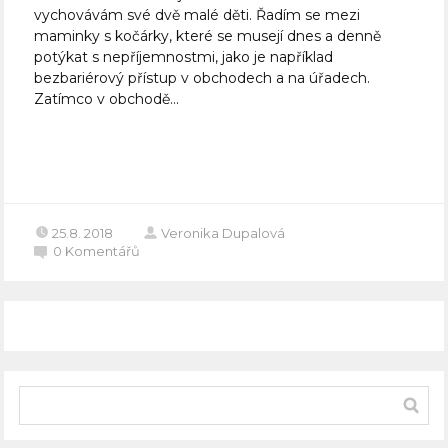
vychovávám své dvě malé děti. Řadím se mezi
maminky s kočárky, které se musejí dnes a denně
potýkat s nepříjemnostmi, jako je například
bezbariérový přístup v obchodech a na úřadech.
Zatímco v obchodě...
Celý článek
25.8. 2018
Veronika Dupalová
0
Komentářů