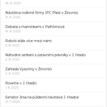
18. 8. 2025
Návštěva rodinné firmy IPC Plast v Žirovnici
15. 8. 2025
Debata s maminkami v Pelhřimově
14. 8. 2025
Roboti stále více mezi námi
6. 8. 2025
Náhodné setkání s ústavními právníky v J. Hradci
4. 8. 2025
Zahrada Vysočiny v Žirovnici
3. 8. 2025
Roxette v J. Hradci
1. 8. 2025
Senátor Jirsa na půldenní návštěvě J. Hradce
31. 7. 2025