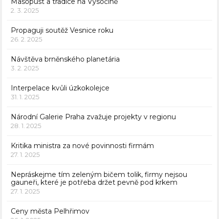
Masopust a tradice na Vysočině
2. 3. 2025
Propaguji soutěž Vesnice roku
26. 2. 2025
Návštěva brněnského planetária
3. 2. 2025
Interpelace kvůli úzkokolejce
31. 1. 2025
Národní Galerie Praha zvažuje projekty v regionu
28. 1. 2025
Kritika ministra za nové povinnosti firmám
27. 1. 2025
Nepráskejme tím zeleným bičem tolik, firmy nejsou
gauneři, které je potřeba držet pevně pod krkem
27. 1. 2025
Ceny města Pelhřimov