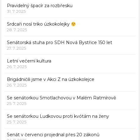
Pravidelný špacír za rozbřesku
31. 7. 2025
Srdcaři nosí triko úzkokolejky
28. 7. 2025
Senátorská stuha pro SDH Nová Bystřice 150 let
27. 7. 2025
Letní večerní kultura
26. 7. 2025
Brigádničili jsme v Akci Z na úzkokolejce
26. 7. 2025
Se senátorkou Smotlachovou v Malém Ratmírově
25. 7. 2025
Se senátorkou Ludkovou proti kvótám na ženy
25. 7. 2025
Senát v červenci projednal přes 20 zákonů