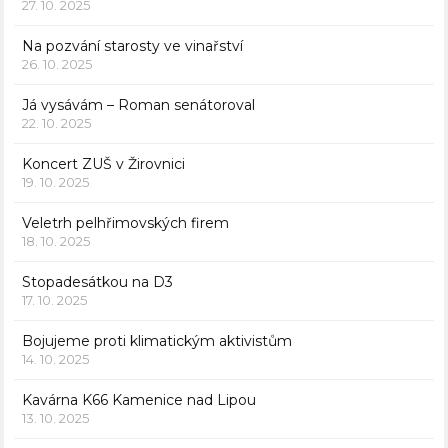
27. 10. 2025
Na pozvání starosty ve vinařství
26. 10. 2025
Já vysávám – Roman senátoroval
22. 10. 2025
Koncert ZUŠ v Žirovnici
19. 10. 2025
Veletrh pelhřimovských firem
18. 10. 2025
Stopadesátkou na D3
17. 10. 2025
Bojujeme proti klimatickým aktivistům
14. 10. 2025
Kavárna K66 Kamenice nad Lipou
13. 10. 2025