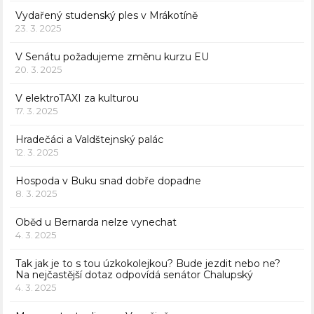
Vydařený studenský ples v Mrákotíně
23. 3. 2025
V Senátu požadujeme změnu kurzu EU
20. 3. 2025
V elektroTAXI za kulturou
17. 3. 2025
Hradečáci a Valdštejnský palác
12. 3. 2025
Hospoda v Buku snad dobře dopadne
8. 3. 2025
Oběd u Bernarda nelze vynechat
4. 3. 2025
Tak jak je to s tou úzkokolejkou? Bude jezdit nebo ne?
Na nejčastější dotaz odpovídá senátor Chalupský
4. 3. 2025