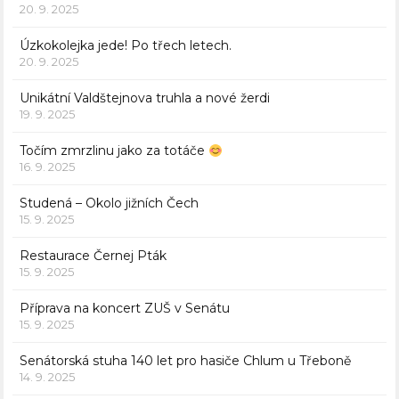
20. 9. 2025
Úzkokolejka jede! Po třech letech.
20. 9. 2025
Unikátní Valdštejnova truhla a nové žerdi
19. 9. 2025
Točím zmrzlinu jako za totáče
16. 9. 2025
Studená – Okolo jižních Čech
15. 9. 2025
Restaurace Černej Pták
15. 9. 2025
Příprava na koncert ZUŠ v Senátu
15. 9. 2025
Senátorská stuha 140 let pro hasiče Chlum u Třeboně
14. 9. 2025