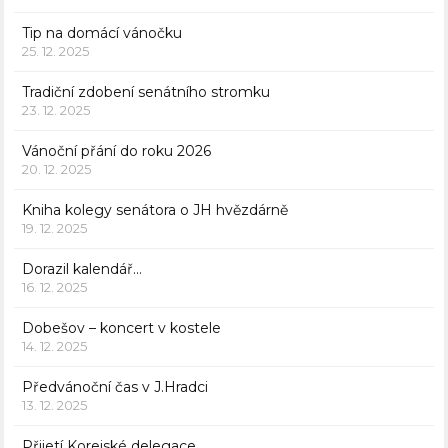
Tip na domácí vánočku
25. 12. 2025
Tradiční zdobení senátního stromku
23. 12. 2025
Vánoční přání do roku 2026
20. 12. 2025
Kniha kolegy senátora o JH hvězdárně
19. 12. 2025
Dorazil kalendář…
16. 12. 2025
Dobešov – koncert v kostele
14. 12. 2025
Předvánoční čas v J.Hradci
13. 12. 2025
Přijetí Korejské delegace