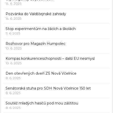
14. 6. 2025
Pozvánka do Valdštejnské zahrady
14. 6. 2025
Stop experimentům na žácích a školách
11. 6. 2025
Rozhovor pro Magazín Humpolec
10. 6. 2025
Kompas konkurenceschopnosti – další EU nesmysl
10. 6. 2025
Den otevřených dveří ZŠ Nová Včelnice
8. 6. 2025
Senátorská stuha pro SDH Nová Včelnice 150 let
8. 6. 2025
Soutěž mladých hasičů pod mou záštitou
8. 6. 2025