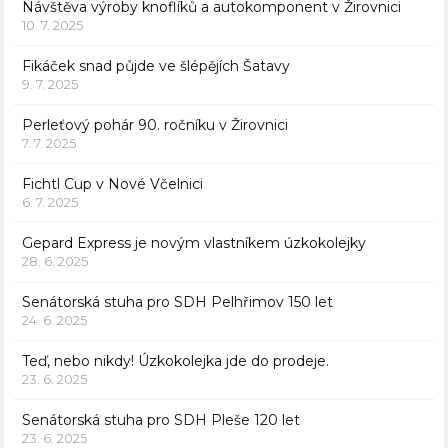
Návštěva výroby knoflíků a autokomponent v Žirovnici
10. 7. 2025
Fikáček snad půjde ve šlépějích Šatavy
9. 7. 2025
Perleťový pohár 90. ročníku v Žirovnici
7. 7. 2025
Fichtl Cup v Nové Včelnici
6. 7. 2025
Gepard Express je novým vlastníkem úzkokolejky
28. 6. 2025
Senátorská stuha pro SDH Pelhřimov 150 let
24. 6. 2025
Teď, nebo nikdy! Úzkokolejka jde do prodeje.
23. 6. 2025
Senátorská stuha pro SDH Pleše 120 let
23. 6. 2025