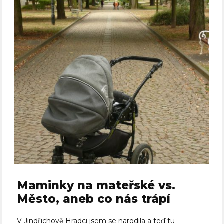
Maminky na mateřské vs.
Město, aneb co nás trápí
V Jindřichově Hradci jsem se narodila a teď tu