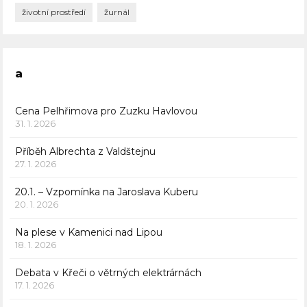
životní prostředí
žurnál
a
Cena Pelhřimova pro Zuzku Havlovou
31. 1. 2026
Příběh Albrechta z Valdštejnu
27. 1. 2026
20.1. – Vzpomínka na Jaroslava Kuberu
20. 1. 2026
Na plese v Kamenici nad Lipou
18. 1. 2026
Debata v Křeči o větrných elektrárnách
17. 1. 2026