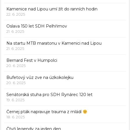
Kamenice nad Lipou umí žít do ranních hodin
22. 6. 2025
Oslava 150 let SDH Pelhřimov
21. 6. 2025
Na startu MTB maratonu v Kamenici nad Lipou
21. 6. 2025
Bernard Fest v Humpolci
20. 6. 2025
Bufetový vůz zve na úzkokolejku
20. 6. 2025
Senátorská stuha pro SDH Rynárec 120 let
19. 6. 2025
Černej pták napravuje trauma z mládí
18. 6. 2025
Čtyři legendy za jeden den