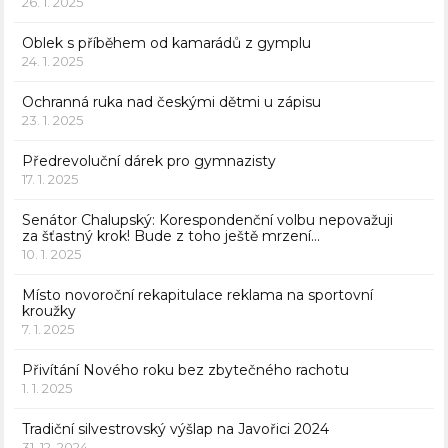
26. 1. 2025
Oblek s příběhem od kamarádů z gymplu
24. 1. 2025
Ochranná ruka nad českými dětmi u zápisu
23. 1. 2025
Předrevoluční dárek pro gymnazisty
17. 1. 2025
Senátor Chalupský: Korespondenční volbu nepovažuji
za šťastný krok! Bude z toho ještě mrzení…
10. 1. 2025
Místo novoroční rekapitulace reklama na sportovní
kroužky
7. 1. 2025
Přivítání Nového roku bez zbytečného rachotu
1. 1. 2025
Tradiční silvestrovský výšlap na Javořici 2024
31. 12. 2024