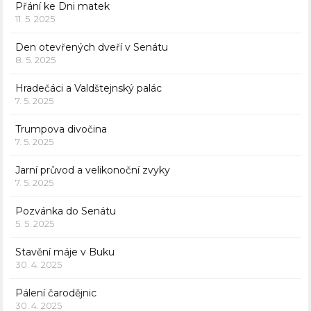
Přání ke Dni matek
11. 5. 2025
Den otevřených dveří v Senátu
8. 5. 2025
Hradečáci a Valdštejnský palác
7. 5. 2025
Trumpova divočina
7. 5. 2025
Jarní průvod a velikonoční zvyky
7. 5. 2025
Pozvánka do Senátu
5. 5. 2025
Stavění máje v Buku
30. 4. 2025
Pálení čarodějnic
30. 4. 2025