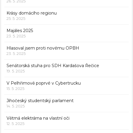
26. 5. 2025
Krásy domácího regionu
25. 5. 2025
Majáles 2025
23. 5. 2025
Hlasoval jsem proti novému OPBH
23. 5. 2025
Senátorská stuha pro SDH Kardašova Řečice
19. 5. 2025
V Pelhřimově poprvé v Cybertrucku
15. 5. 2025
Jihočeský studentský parlament
14. 5. 2025
Větrná elektrárna na vlastní oči
12. 5. 2025