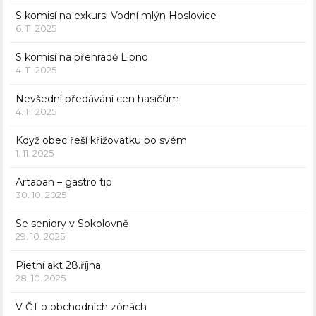
S komisí na exkursi Vodní mlýn Hoslovice
6. 11. 2025
S komisí na přehradě Lipno
4. 11. 2025
Nevšední předávání cen hasičům
4. 11. 2025
Když obec řeší křižovatku po svém
1. 11. 2025
Artaban – gastro tip
30. 10. 2025
Se seniory v Sokolovně
29. 10. 2025
Pietní akt 28.října
28. 10. 2025
V ČT o obchodních zónách