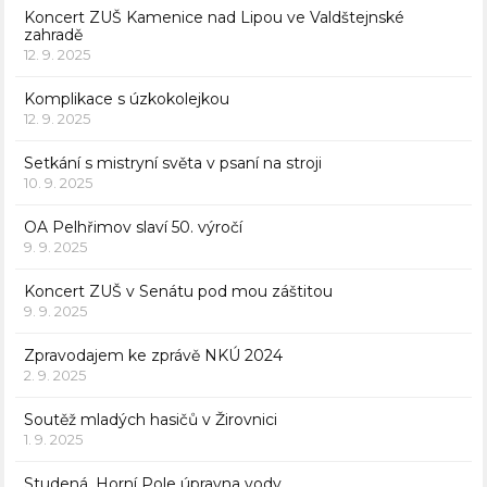
Koncert ZUŠ Kamenice nad Lipou ve Valdštejnské
zahradě
12. 9. 2025
Komplikace s úzkokolejkou
12. 9. 2025
Setkání s mistryní světa v psaní na stroji
10. 9. 2025
OA Pelhřimov slaví 50. výročí
9. 9. 2025
Koncert ZUŠ v Senátu pod mou záštitou
9. 9. 2025
Zpravodajem ke zprávě NKÚ 2024
2. 9. 2025
Soutěž mladých hasičů v Žirovnici
1. 9. 2025
Studená, Horní Pole úpravna vody