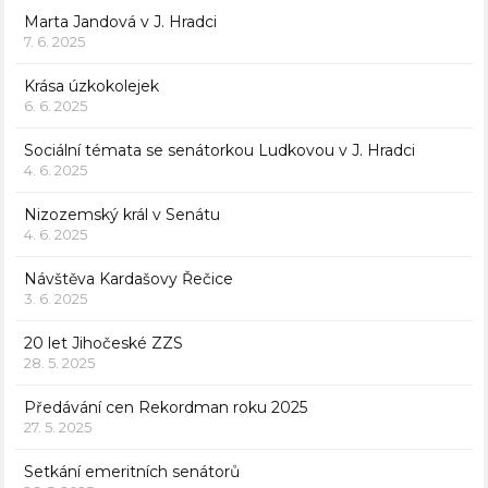
Marta Jandová v J. Hradci
7. 6. 2025
Krása úzkokolejek
6. 6. 2025
Sociální témata se senátorkou Ludkovou v J. Hradci
4. 6. 2025
Nizozemský král v Senátu
4. 6. 2025
Návštěva Kardašovy Řečice
3. 6. 2025
20 let Jihočeské ZZS
28. 5. 2025
Předávání cen Rekordman roku 2025
27. 5. 2025
Setkání emeritních senátorů