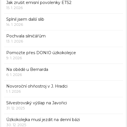
Jak zrušit emisní povolenky ETS2
15. 1. 2026
Splnil jsem další slib
14. 1. 2026
Pochvala silničářům
13. 1. 2026
Pomozte přes DONIO úzkokolejce
9. 1. 2026
Na obědě u Bernarda
6. 1. 2026
Novoroční ohňostroj v J. Hradci
1. 1. 2026
Silvestrovský výšlap na Javořici
31. 12. 2025
Úzkokolejka musí jezdit na denní bázi
30. 12. 2025