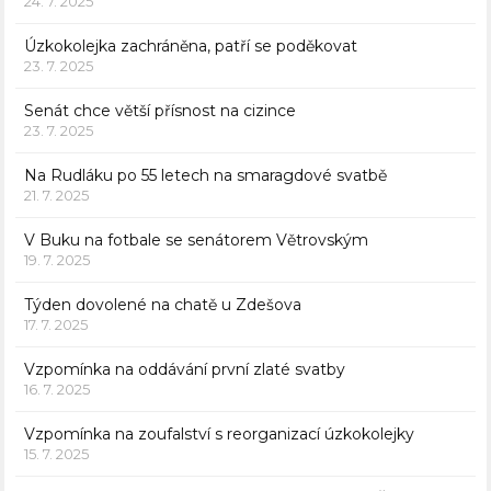
24. 7. 2025
Úzkokolejka zachráněna, patří se poděkovat
23. 7. 2025
Senát chce větší přísnost na cizince
23. 7. 2025
Na Rudláku po 55 letech na smaragdové svatbě
21. 7. 2025
V Buku na fotbale se senátorem Větrovským
19. 7. 2025
Týden dovolené na chatě u Zdešova
17. 7. 2025
Vzpomínka na oddávání první zlaté svatby
16. 7. 2025
Vzpomínka na zoufalství s reorganizací úzkokolejky
15. 7. 2025