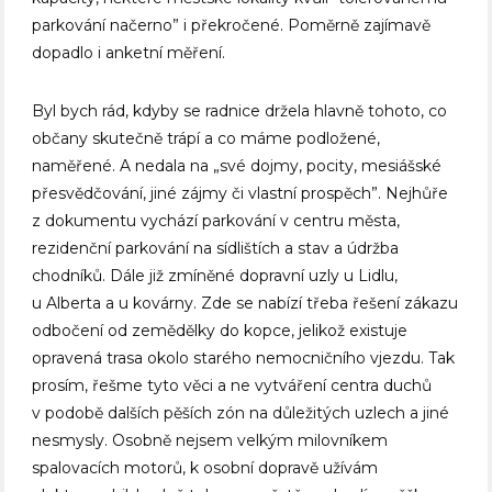
parkování načerno” i překročené. Poměrně zajímavě
dopadlo i anketní měření.
Byl bych rád, kdyby se radnice držela hlavně tohoto, co
občany skutečně trápí a co máme podložené,
naměřené. A nedala na „své dojmy, pocity, mesiášské
přesvědčování, jiné zájmy či vlastní prospěch”. Nejhůře
z dokumentu vychází parkování v centru města,
rezidenční parkování na sídlištích a stav a údržba
chodníků. Dále již zmíněné dopravní uzly u Lidlu,
u Alberta a u kovárny. Zde se nabízí třeba řešení zákazu
odbočení od zemědělky do kopce, jelikož existuje
opravená trasa okolo starého nemocničního vjezdu. Tak
prosím, řešme tyto věci a ne vytváření centra duchů
v podobě dalších pěších zón na důležitých uzlech a jiné
nesmysly. Osobně nejsem velkým milovníkem
spalovacích motorů, k osobní dopravě užívám