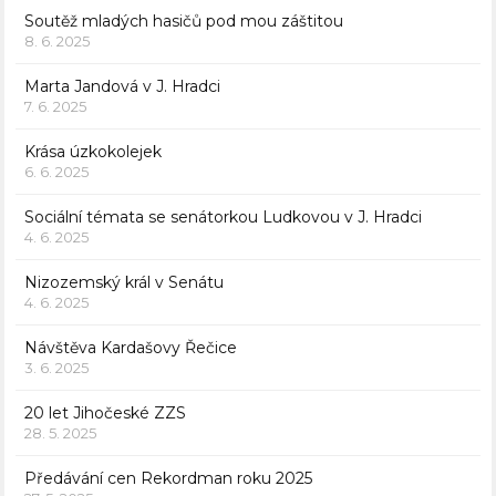
Soutěž mladých hasičů pod mou záštitou
8. 6. 2025
Marta Jandová v J. Hradci
7. 6. 2025
Krása úzkokolejek
6. 6. 2025
Sociální témata se senátorkou Ludkovou v J. Hradci
4. 6. 2025
Nizozemský král v Senátu
4. 6. 2025
Návštěva Kardašovy Řečice
3. 6. 2025
20 let Jihočeské ZZS
28. 5. 2025
Předávání cen Rekordman roku 2025