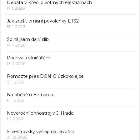
Debata v Křeči o větrných elektrárnách
17. 1. 2026
Jak zrušit emisní povolenky ETS2
15. 1. 2026
Splnil jsem další slib
14. 1. 2026
Pochvala silničářům
13. 1. 2026
Pomozte přes DONIO úzkokolejce
9. 1. 2026
Na obědě u Bernarda
6. 1. 2026
Novoroční ohňostroj v J. Hradci
1. 1. 2026
Silvestrovský výšlap na Javořici
31. 12. 2025