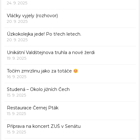
24. 9. 2025
Vláčky vyjely (rozhovor)
20. 9. 2025
Úzkokolejka jede! Po třech letech.
20. 9. 2025
Unikátní Valdštejnova truhla a nové žerdi
19. 9. 2025
Točím zmrzlinu jako za totáče
16. 9. 2025
Studená – Okolo jižních Čech
15. 9. 2025
Restaurace Černej Pták
15. 9. 2025
Příprava na koncert ZUŠ v Senátu
15. 9. 2025