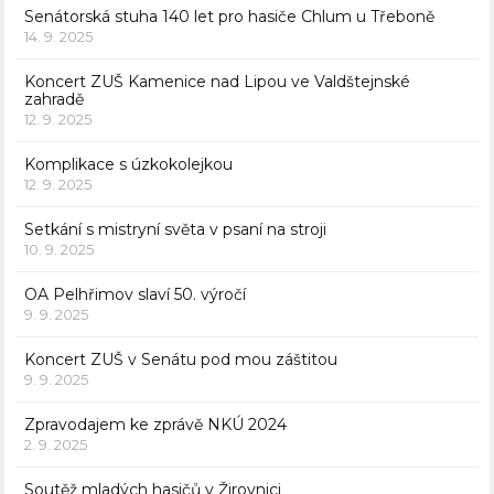
Senátorská stuha 140 let pro hasiče Chlum u Třeboně
14. 9. 2025
Koncert ZUŠ Kamenice nad Lipou ve Valdštejnské
zahradě
12. 9. 2025
Komplikace s úzkokolejkou
12. 9. 2025
Setkání s mistryní světa v psaní na stroji
10. 9. 2025
OA Pelhřimov slaví 50. výročí
9. 9. 2025
Koncert ZUŠ v Senátu pod mou záštitou
9. 9. 2025
Zpravodajem ke zprávě NKÚ 2024
2. 9. 2025
Soutěž mladých hasičů v Žirovnici