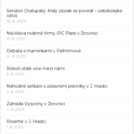
Senátor Chalupský: Malý zázrak se povedl – úzkokolejka
ožívá
18. 8. 2025
Návštěva rodinné firmy IPC Plast v Žirovnici
15. 8. 2025
Debata s maminkami v Pelhřimově
14. 8. 2025
Roboti stále více mezi námi
6. 8. 2025
Náhodné setkání s ústavními právníky v J. Hradci
4. 8. 2025
Zahrada Vysočiny v Žirovnici
3. 8. 2025
Roxette v J. Hradci
1. 8. 2025