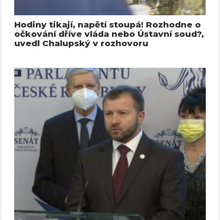
Hodiny tikají, napětí stoupá! Rozhodne o
očkování dříve vláda nebo Ústavní soud?,
uvedl Chalupský v rozhovoru