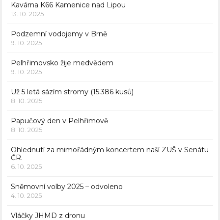
Kavárna K66 Kamenice nad Lipou
13. 10. 2025
Podzemní vodojemy v Brně
9. 10. 2025
Pelhřimovsko žije medvědem
9. 10. 2025
Už 5 letá sázím stromy (15.386 kusů)
8. 10. 2025
Papučový den v Pelhřimově
8. 10. 2025
Ohlednutí za mimořádným koncertem naší ZUŠ v Senátu
ČR.
6. 10. 2025
Sněmovní volby 2025 – odvoleno
4. 10. 2025
Vláčky JHMD z dronu