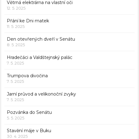
Větrná elektrárna na vlastní oči
12. 5. 2025
Přání ke Dni matek
11. 5. 2025
Den otevřených dveří v Senátu
8. 5. 2025
Hradečáci a Valdštejnský palác
7. 5. 2025
Trumpova divočina
7. 5. 2025
Jarní průvod a velikonoční zvyky
7. 5. 2025
Pozvánka do Senátu
5. 5. 2025
Stavění máje v Buku
30. 4. 2025