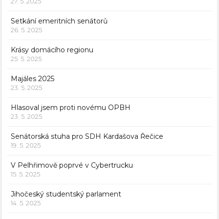
27. 5. 2025
Setkání emeritních senátorů
26. 5. 2025
Krásy domácího regionu
25. 5. 2025
Majáles 2025
23. 5. 2025
Hlasoval jsem proti novému OPBH
23. 5. 2025
Senátorská stuha pro SDH Kardašova Řečice
19. 5. 2025
V Pelhřimově poprvé v Cybertrucku
15. 5. 2025
Jihočeský studentský parlament
14. 5. 2025