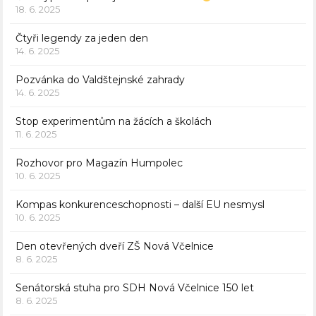
18. 6. 2025
Čtyři legendy za jeden den
14. 6. 2025
Pozvánka do Valdštejnské zahrady
14. 6. 2025
Stop experimentům na žácích a školách
11. 6. 2025
Rozhovor pro Magazín Humpolec
10. 6. 2025
Kompas konkurenceschopnosti – další EU nesmysl
10. 6. 2025
Den otevřených dveří ZŠ Nová Včelnice
8. 6. 2025
Senátorská stuha pro SDH Nová Včelnice 150 let
8. 6. 2025