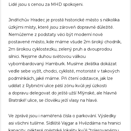
Lidé jsou s cenou za MHD spokojeni.
Jindřichův Hradec je prostě historické město s několika
úzkými místy, které jsou zároveň dopravně důležité.
Nemůžeme z podstaty věci být moderní nově
postavené město, kde máme všude 2m široký chodník,
2m širokou cyklostezku, zelený pruh a dvouprodou
silnici. Nejsme duhou světovou válkou
vybombardovaný Hamburk. Musíme zkrátka dokázat
vedle sebe vyžít, chodci, cyklisté, motoristé v takových
podmínkách, jaké máme. Při čtení odstavce, jak lze
udělat z Rybniční ulice pěší zónu kvůli její úzkosti
a dopravu delegovat do ještě užší Mlýnské, ale hlavně
Bratrské! ulice, se člověku ježí vlasy na hlavě.
Ve zprávě jsou i naměřená čísla o parkování. Výsledky
asi všichni tušíme. Sídliště Vajgar a Hvězdárna na hranici
kapacity, některé městské lokality kvůli “tolerovanému