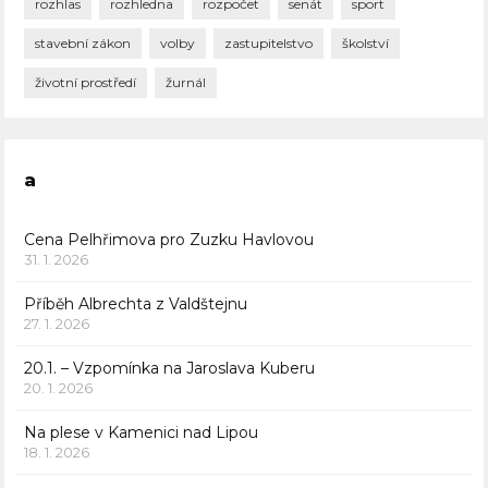
rozhlas
rozhledna
rozpočet
senát
sport
stavební zákon
volby
zastupitelstvo
školství
životní prostředí
žurnál
a
Cena Pelhřimova pro Zuzku Havlovou
31. 1. 2026
Příběh Albrechta z Valdštejnu
27. 1. 2026
20.1. – Vzpomínka na Jaroslava Kuberu
20. 1. 2026
Na plese v Kamenici nad Lipou
18. 1. 2026