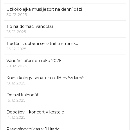
Úzkokolejka musí jezdit na denní bázi
30. 12. 2025
Tip na domácí vánočku
25. 12. 2025
Tradiční zdobení senátního stromku
23. 12. 2025
Vánoční přání do roku 2026
20. 12. 2025
Kniha kolegy senátora o JH hvězdárně
19. 12. 2025
Dorazil kalendář…
16. 12. 2025
Dobešov – koncert v kostele
14. 12. 2025
Předvánoční čas v J.Hradci