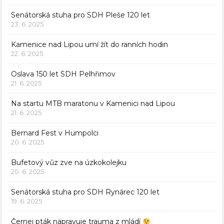
Senátorská stuha pro SDH Pleše 120 let
23. 6. 2025
Kamenice nad Lipou umí žít do ranních hodin
22. 6. 2025
Oslava 150 let SDH Pelhřimov
21. 6. 2025
Na startu MTB maratonu v Kamenici nad Lipou
21. 6. 2025
Bernard Fest v Humpolci
20. 6. 2025
Bufetový vůz zve na úzkokolejku
20. 6. 2025
Senátorská stuha pro SDH Rynárec 120 let
19. 6. 2025
Černej pták napravuje trauma z mládí