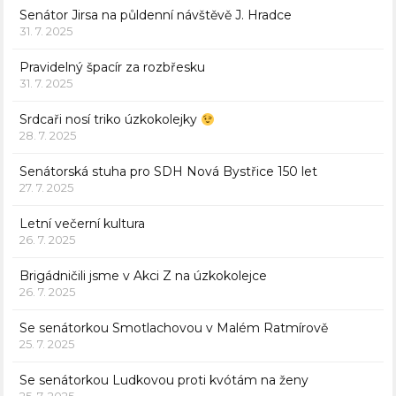
Senátor Jirsa na půldenní návštěvě J. Hradce
31. 7. 2025
Pravidelný špacír za rozbřesku
31. 7. 2025
Srdcaři nosí triko úzkokolejky
28. 7. 2025
Senátorská stuha pro SDH Nová Bystřice 150 let
27. 7. 2025
Letní večerní kultura
26. 7. 2025
Brigádničili jsme v Akci Z na úzkokolejce
26. 7. 2025
Se senátorkou Smotlachovou v Malém Ratmírově
25. 7. 2025
Se senátorkou Ludkovou proti kvótám na ženy