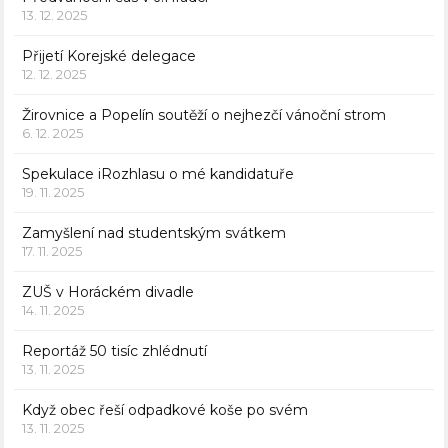
13. 12. 2025
Přijetí Korejské delegace
12. 12. 2025
Žirovnice a Popelín soutěží o nejhezčí vánoční strom
6. 12. 2025
Spekulace iRozhlasu o mé kandidatuře
19. 11. 2025
Zamyšlení nad studentským svátkem
17. 11. 2025
ZUŠ v Horáckém divadle
14. 11. 2025
Reportáž 50 tisíc zhlédnutí
13. 11. 2025
Když obec řeší odpadkové koše po svém
13. 11. 2025