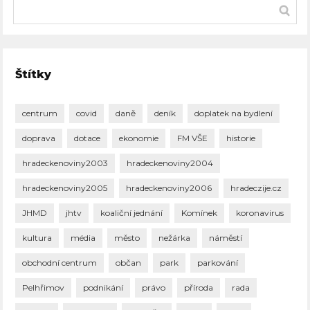
Štítky
centrum
covid
daně
deník
doplatek na bydlení
doprava
dotace
ekonomie
FM VŠE
historie
hradeckenoviny2003
hradeckenoviny2004
hradeckenoviny2005
hradeckenoviny2006
hradeczije.cz
JHMD
jhtv
koaliční jednání
Komínek
koronavirus
kultura
média
město
nežárka
náměstí
obchodní centrum
občan
park
parkování
Pelhřimov
podnikání
právo
příroda
rada