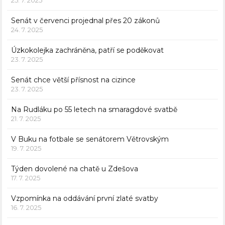
25. 7. 2025
Senát v červenci projednal přes 20 zákonů
24. 7. 2025
Úzkokolejka zachráněna, patří se poděkovat
23. 7. 2025
Senát chce větší přísnost na cizince
23. 7. 2025
Na Rudláku po 55 letech na smaragdové svatbě
21. 7. 2025
V Buku na fotbale se senátorem Větrovským
19. 7. 2025
Týden dovolené na chatě u Zdešova
17. 7. 2025
Vzpomínka na oddávání první zlaté svatby
16. 7. 2025