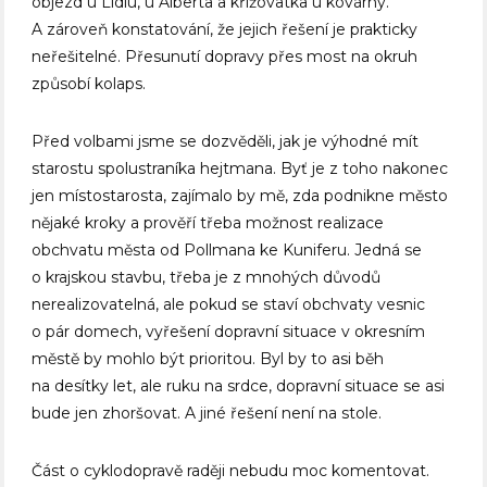
objezd u Lidlu, u Alberta a křižovatka u kovárny.
A zároveň konstatování, že jejich řešení je prakticky
neřešitelné. Přesunutí dopravy přes most na okruh
způsobí kolaps.
Před volbami jsme se dozvěděli, jak je výhodné mít
starostu spolustraníka hejtmana. Byť je z toho nakonec
jen místostarosta, zajímalo by mě, zda podnikne město
nějaké kroky a prověří třeba možnost realizace
obchvatu města od Pollmana ke Kuniferu. Jedná se
o krajskou stavbu, třeba je z mnohých důvodů
nerealizovatelná, ale pokud se staví obchvaty vesnic
o pár domech, vyřešení dopravní situace v okresním
městě by mohlo být prioritou. Byl by to asi běh
na desítky let, ale ruku na srdce, dopravní situace se asi
bude jen zhoršovat. A jiné řešení není na stole.
Část o cyklodopravě raději nebudu moc komentovat.