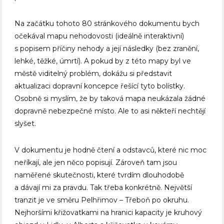
Na začátku tohoto 80 stránkového dokumentu bych
očekával mapu nehodovosti (ideálně interaktivní)
s popisem příčiny nehody a její následky (bez zranění,
lehké, těžké, úmrtí). A pokud by z této mapy byl ve
městě viditelný problém, dokážu si představit
aktualizaci dopravní koncepce řešící tyto bolístky.
Osobně si myslím, že by taková mapa neukázala žádné
dopravně nebezpečné místo. Ale to asi někteří nechtějí
slyšet.
V dokumentu je hodně čtení a odstavců, které nic moc
neříkají, ale jen něco popisují. Zároveň tam jsou
naměřené skutečnosti, které tvrdím dlouhodobě
a dávají mi za pravdu. Tak třeba konkrétně. Největší
tranzit je ve směru Pelhřimov – Třeboň po okruhu.
Nejhoršími křižovatkami na hranici kapacity je kruhový