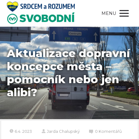
MENU
Aktualizace dopravní
koncepce města –
pomocník nebo jen
alibi?
6.4. 2023
Jarda Chalupský
0 Komentářů