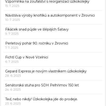
Vzpomínka na zoufalství s reorganizací úzkokolejky
15. 7. 2025
Návštěva výroby knoflíků a autokomponent v Žirovnici
10. 7. 2025
Fikáček snad půjde ve šlépějích Šatavy
9. 7. 2025
Perleťový pohár 90. ročníku v Žirovnici
7. 7. 2025
Fichtl Cup v Nové Včelnici
6. 7. 2025
Gepard Express je novým vlastníkem úzkokolejky
28. 6. 2025
Senátorská stuha pro SDH Pelhřimov 150 let
24. 6. 2025
Teď, nebo nikdy! Úzkokolejka jde do prodeje.
23. 6. 2025