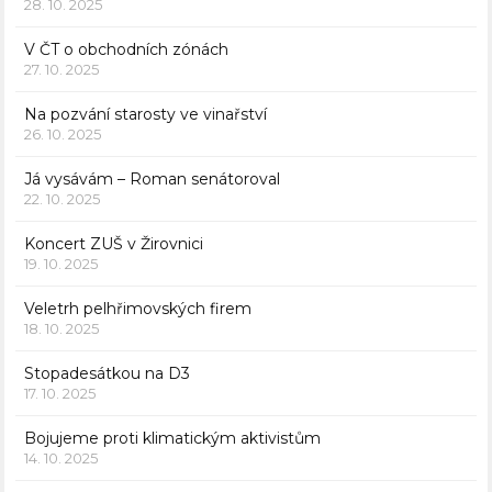
28. 10. 2025
V ČT o obchodních zónách
27. 10. 2025
Na pozvání starosty ve vinařství
26. 10. 2025
Já vysávám – Roman senátoroval
22. 10. 2025
Koncert ZUŠ v Žirovnici
19. 10. 2025
Veletrh pelhřimovských firem
18. 10. 2025
Stopadesátkou na D3
17. 10. 2025
Bojujeme proti klimatickým aktivistům
14. 10. 2025