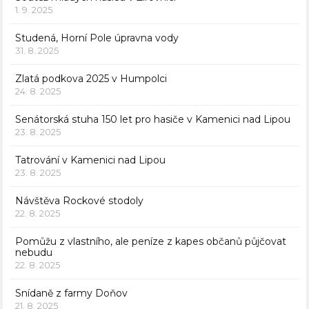
1. 9. 2025
Studená, Horní Pole úpravna vody
31. 8. 2025
Zlatá podkova 2025 v Humpolci
24. 8. 2025
Senátorská stuha 150 let pro hasiče v Kamenici nad Lipou
23. 8. 2025
Tatrování v Kamenici nad Lipou
23. 8. 2025
Návštěva Rockové stodoly
22. 8. 2025
Pomůžu z vlastního, ale peníze z kapes občanů půjčovat
nebudu
22. 8. 2025
Snídaně z farmy Doňov
21. 8. 2025