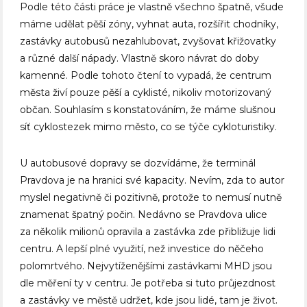
Podle této části práce je vlastně všechno špatně, všude
máme udělat pěší zóny, vyhnat auta, rozšířit chodníky,
zastávky autobusů nezahlubovat, zvyšovat křižovatky
a různé další nápady. Vlastně skoro návrat do doby
kamenné. Podle tohoto čtení to vypadá, že centrum
města živí pouze pěší a cyklisté, nikoliv motorizovaný
občan. Souhlasím s konstatováním, že máme slušnou
síť cyklostezek mimo město, co se týče cykloturistiky.
U autobusové dopravy se dozvídáme, že terminál
Pravdova je na hranici své kapacity. Nevím, zda to autor
myslel negativně či pozitivně, protože to nemusí nutně
znamenat špatný počin. Nedávno se Pravdova ulice
za několik milionů opravila a zastávka zde přibližuje lidi
centru. A lepší plné využití, než investice do něčeho
polomrtvého. Nejvytíženějšími zastávkami MHD jsou
dle měření ty v centru. Je potřeba si tuto průjezdnost
a zastávky ve městě udržet, kde jsou lidé, tam je život.