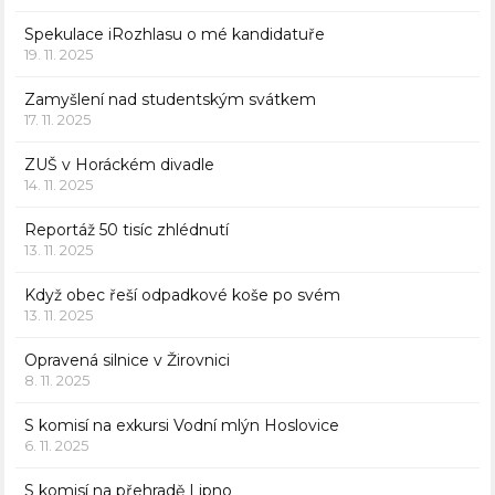
Spekulace iRozhlasu o mé kandidatuře
19. 11. 2025
Zamyšlení nad studentským svátkem
17. 11. 2025
ZUŠ v Horáckém divadle
14. 11. 2025
Reportáž 50 tisíc zhlédnutí
13. 11. 2025
Když obec řeší odpadkové koše po svém
13. 11. 2025
Opravená silnice v Žirovnici
8. 11. 2025
S komisí na exkursi Vodní mlýn Hoslovice
6. 11. 2025
S komisí na přehradě Lipno