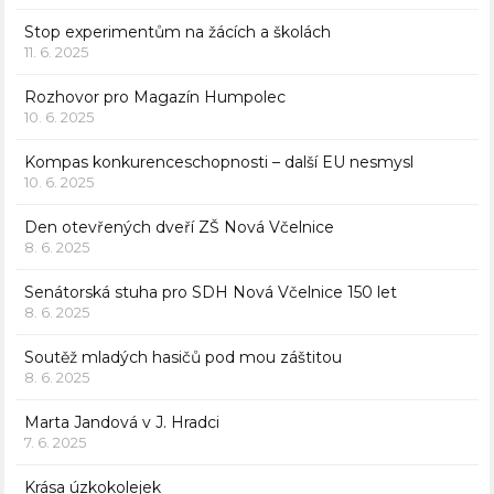
Stop experimentům na žácích a školách
11. 6. 2025
Rozhovor pro Magazín Humpolec
10. 6. 2025
Kompas konkurenceschopnosti – další EU nesmysl
10. 6. 2025
Den otevřených dveří ZŠ Nová Včelnice
8. 6. 2025
Senátorská stuha pro SDH Nová Včelnice 150 let
8. 6. 2025
Soutěž mladých hasičů pod mou záštitou
8. 6. 2025
Marta Jandová v J. Hradci
7. 6. 2025
Krása úzkokolejek