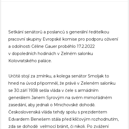
Setkání senátorů a poslanců s generální ředitelkou
pracovní skupiny Evropské komise pro podporu oživení
a odolnosti Céline Gauer proběhlo 17.2.2022
v dopoledních hodinách v Zelném salonku
Kolovratského paláce.
Určitě stojí za zmínku, a kolega senátor Smoljak to
hned na úvod připomněl, že právě v Zeleném salonku
se 30.září 1938 sešla vláda v čele s armádním
generálem Janem Syrovým na svém mimořádném
zasedání, aby jednali o Mnichovské dohodě.
Československá vláda tehdy spolu s prezidentem
Edvardem Benešem stála před klíčovým rozhodnutím,
zda se dohodě velmocí bránit, či nikoli. Po zvážení