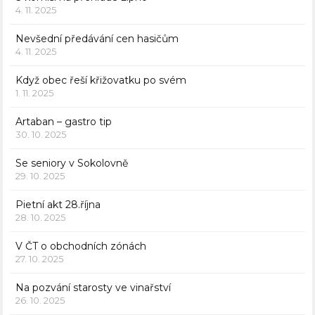
4. 11. 2025
Nevšední předávání cen hasičům
4. 11. 2025
Když obec řeší křižovatku po svém
1. 11. 2025
Artaban – gastro tip
30. 10. 2025
Se seniory v Sokolovně
29. 10. 2025
Pietní akt 28.října
28. 10. 2025
V ČT o obchodních zónách
27. 10. 2025
Na pozvání starosty ve vinařství
26. 10. 2025