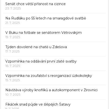
Senát chce větší přísnost na cizince
23. 7. 2025
Na Rudláku po 55 letech na smaragdové svatbě
21. 7. 2025
V Buku na fotbale se senátorem Větrovským
19. 7. 2025
Týden dovolené na chatě u Zdešova
17. 7. 2025
Vzpomínka na oddávání první zlaté svatby
16. 7. 2025
Vzpomínka na zoufalství s reorganizací úzkokolejky
15. 7. 2025
Návštěva výroby knoflíků a autokomponent v Žirovnici
10. 7. 2025
Fikáček snad půjde ve šlépějích Šatavy
9. 7. 2025