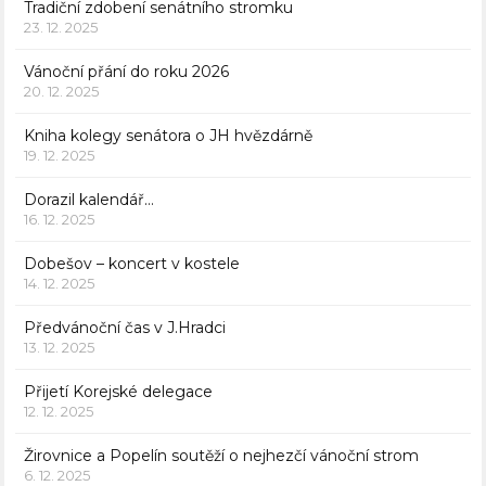
Tradiční zdobení senátního stromku
23. 12. 2025
Vánoční přání do roku 2026
20. 12. 2025
Kniha kolegy senátora o JH hvězdárně
19. 12. 2025
Dorazil kalendář…
16. 12. 2025
Dobešov – koncert v kostele
14. 12. 2025
Předvánoční čas v J.Hradci
13. 12. 2025
Přijetí Korejské delegace
12. 12. 2025
Žirovnice a Popelín soutěží o nejhezčí vánoční strom
6. 12. 2025