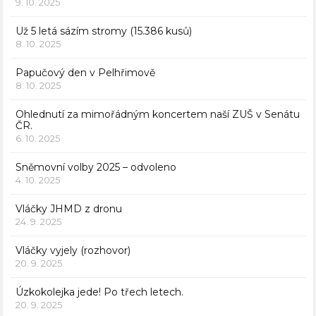
9. 10. 2025
Už 5 letá sázím stromy (15.386 kusů)
8. 10. 2025
Papučový den v Pelhřimově
8. 10. 2025
Ohlednutí za mimořádným koncertem naší ZUŠ v Senátu
ČR.
6. 10. 2025
Sněmovní volby 2025 – odvoleno
4. 10. 2025
Vláčky JHMD z dronu
24. 9. 2025
Vláčky vyjely (rozhovor)
20. 9. 2025
Úzkokolejka jede! Po třech letech.
20. 9. 2025