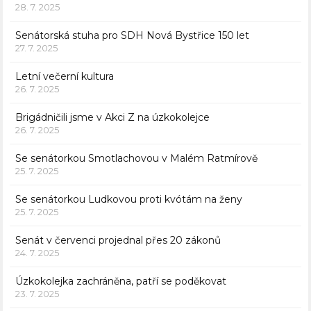
28. 7. 2025
Senátorská stuha pro SDH Nová Bystřice 150 let
27. 7. 2025
Letní večerní kultura
26. 7. 2025
Brigádničili jsme v Akci Z na úzkokolejce
26. 7. 2025
Se senátorkou Smotlachovou v Malém Ratmírově
25. 7. 2025
Se senátorkou Ludkovou proti kvótám na ženy
25. 7. 2025
Senát v červenci projednal přes 20 zákonů
24. 7. 2025
Úzkokolejka zachráněna, patří se poděkovat
23. 7. 2025