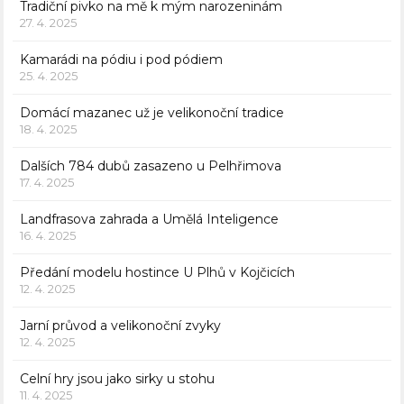
Tradiční pivko na mě k mým narozeninám
27. 4. 2025
Kamarádi na pódiu i pod pódiem
25. 4. 2025
Domácí mazanec už je velikonoční tradice
18. 4. 2025
Dalších 784 dubů zasazeno u Pelhřimova
17. 4. 2025
Landfrasova zahrada a Umělá Inteligence
16. 4. 2025
Předání modelu hostince U Plhů v Kojčicích
12. 4. 2025
Jarní průvod a velikonoční zvyky
12. 4. 2025
Celní hry jsou jako sirky u stohu
11. 4. 2025