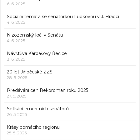
6. 6. 2025
Sociální témata se senátorkou Ludkovou v J. Hradci
4. 6. 2025
Nizozemský král v Senátu
4. 6. 2025
Návštěva Kardašovy Řečice
3. 6. 2025
20 let Jihočeské ZZS
28. 5. 2025
Předávání cen Rekordman roku 2025
27. 5. 2025
Setkání emeritních senátorů
26. 5. 2025
Krásy domácího regionu
25. 5. 2025