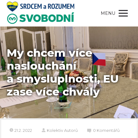
MENU
My chcem více
naslouchání
a smysluplnosti, EU
zase více chvály
21.2. 2022
Kolektiv Autorů
0 Komentářů