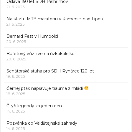
Oslava 150 let SDH Pelhřimov
21. 6. 2025
Na startu MTB maratonu v Kamenici nad Lipou
21. 6. 2025
Bernard Fest v Humpolci
20. 6. 2025
Bufetový vůz zve na úzkokolejku
20. 6. 2025
Senátorská stuha pro SDH Rynárec 120 let
19. 6. 2025
Černej pták napravuje trauma z mládí
18. 6. 2025
Čtyři legendy za jeden den
14. 6. 2025
Pozvánka do Valdštejnské zahrady
14. 6. 2025