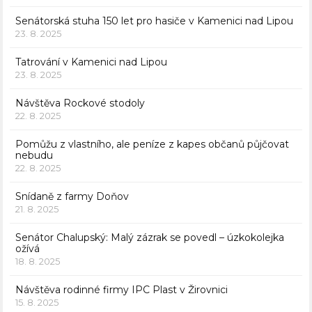
Senátorská stuha 150 let pro hasiče v Kamenici nad Lipou
23. 8. 2025
Tatrování v Kamenici nad Lipou
23. 8. 2025
Návštěva Rockové stodoly
22. 8. 2025
Pomůžu z vlastního, ale peníze z kapes občanů půjčovat
nebudu
22. 8. 2025
Snídaně z farmy Doňov
21. 8. 2025
Senátor Chalupský: Malý zázrak se povedl – úzkokolejka
ožívá
18. 8. 2025
Návštěva rodinné firmy IPC Plast v Žirovnici
15. 8. 2025