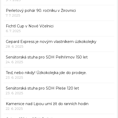
Perleťový pohár 90. ročníku v Žirovnici
7. 7. 2025
Fichtl Cup v Nové Včelnici
6. 7. 2025
Gepard Express je novým vlastníkem úzkokolejky
28. 6. 2025
Senátorská stuha pro SDH Pelhřimov 150 let
24. 6. 2025
Teď, nebo nikdy! Úzkokolejka jde do prodeje.
23. 6. 2025
Senátorská stuha pro SDH Pleše 120 let
23. 6. 2025
Kamenice nad Lipou umí žít do ranních hodin
22. 6. 2025