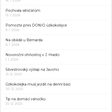
14. 1. 2026
Pochvala silničářům
13. 1. 2026
Pomozte přes DONIO úzkokolejce
9. 1. 2026
Na obědě u Bernarda
6. 1. 2026
Novoroční ohňostroj v J. Hradci
1. 1. 2026
Silvestrovský výšlap na Javořici
31. 12. 2025
Úzkokolejka musí jezdit na denní bázi
30. 12. 2025
Tip na domácí vánočku
25. 12. 2025