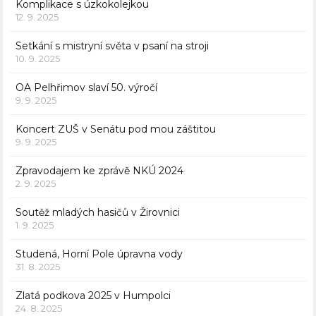
Komplikace s úzkokolejkou
12. 9. 2025
Setkání s mistryní světa v psaní na stroji
10. 9. 2025
OA Pelhřimov slaví 50. výročí
9. 9. 2025
Koncert ZUŠ v Senátu pod mou záštitou
9. 9. 2025
Zpravodajem ke zprávě NKÚ 2024
2. 9. 2025
Soutěž mladých hasičů v Žirovnici
1. 9. 2025
Studená, Horní Pole úpravna vody
31. 8. 2025
Zlatá podkova 2025 v Humpolci
24. 8. 2025