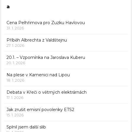
a
Cena Pelhřimova pro Zuzku Havlovou
31. 1. 2026
Příběh Albrechta z Valdštejnu
27. 1. 2026
20.1. – Vzpomínka na Jaroslava Kuberu
20. 1. 2026
Na plese v Kamenici nad Lipou
18. 1. 2026
Debata v Křeči o větrných elektrárnách
17. 1. 2026
Jak zrušit emisní povolenky ETS2
15. 1. 2026
Splnil jsem další slib