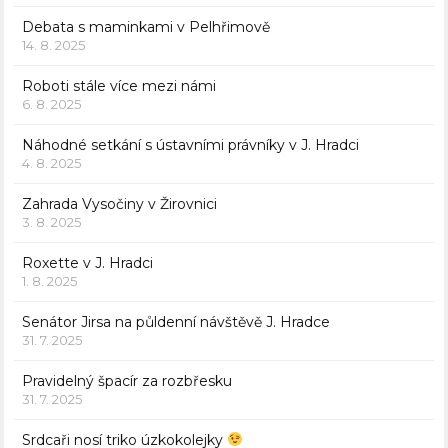
Debata s maminkami v Pelhřimově
14. 8. 2025
Roboti stále více mezi námi
6. 8. 2025
Náhodné setkání s ústavními právníky v J. Hradci
4. 8. 2025
Zahrada Vysočiny v Žirovnici
3. 8. 2025
Roxette v J. Hradci
1. 8. 2025
Senátor Jirsa na půldenní návštěvě J. Hradce
31. 7. 2025
Pravidelný špacír za rozbřesku
31. 7. 2025
Srdcaři nosí triko úzkokolejky