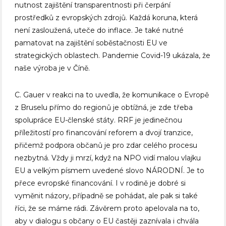
nutnost zajištění transparentnosti při čerpání
prostředků z evropských zdrojů. Každá koruna, která
není zasloužená, uteče do inflace. Je také nutné
pamatovat na zajištění soběstačnosti EU ve
strategických oblastech. Pandemie Covid-19 ukázala, že
naše výroba je v Číně.
C. Gauer v reakci na to uvedla, že komunikace o Evropě
z Bruselu přímo do regionů je obtížná, je zde třeba
spolupráce EU-členské státy. RRF je jedinečnou
příležitostí pro financování reforem a dvojí tranzice,
přičemž podpora občanů je pro zdar celého procesu
nezbytná. Vždy ji mrzí, když na NPO vidí malou vlajku
EU a velkým písmem uvedené slovo NÁRODNÍ. Je to
přece evropské financování. I v rodině je dobré si
vyměnit názory, případně se pohádat, ale pak si také
říci, že se máme rádi. Závěrem proto apelovala na to,
aby v dialogu s občany o EU častěji zaznívala i chvála