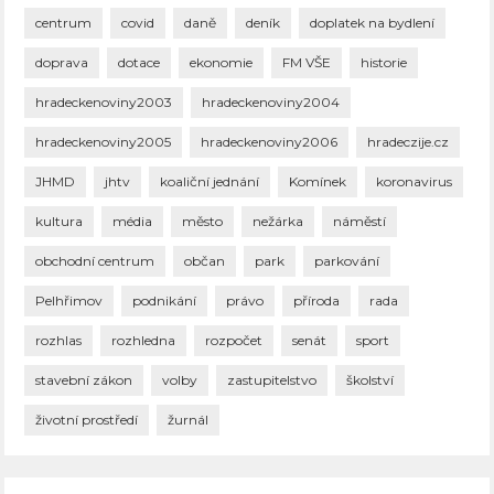
centrum
covid
daně
deník
doplatek na bydlení
doprava
dotace
ekonomie
FM VŠE
historie
hradeckenoviny2003
hradeckenoviny2004
hradeckenoviny2005
hradeckenoviny2006
hradeczije.cz
JHMD
jhtv
koaliční jednání
Komínek
koronavirus
kultura
média
město
nežárka
náměstí
obchodní centrum
občan
park
parkování
Pelhřimov
podnikání
právo
příroda
rada
rozhlas
rozhledna
rozpočet
senát
sport
stavební zákon
volby
zastupitelstvo
školství
životní prostředí
žurnál