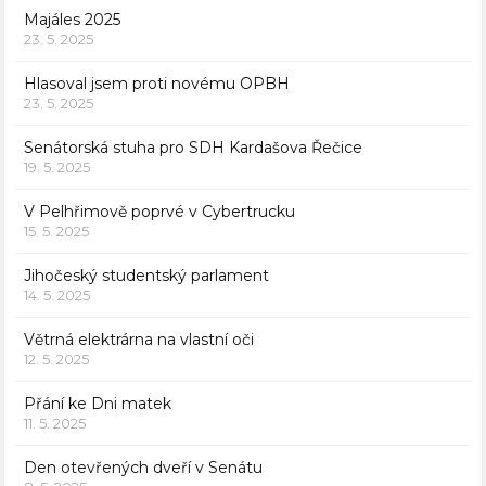
Majáles 2025
23. 5. 2025
Hlasoval jsem proti novému OPBH
23. 5. 2025
Senátorská stuha pro SDH Kardašova Řečice
19. 5. 2025
V Pelhřimově poprvé v Cybertrucku
15. 5. 2025
Jihočeský studentský parlament
14. 5. 2025
Větrná elektrárna na vlastní oči
12. 5. 2025
Přání ke Dni matek
11. 5. 2025
Den otevřených dveří v Senátu