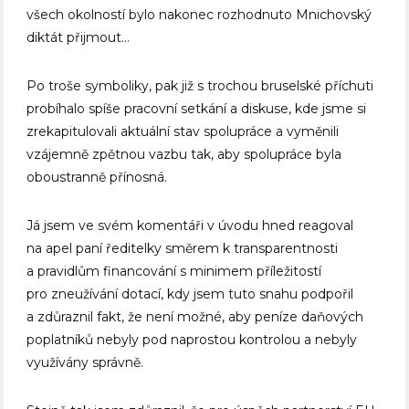
všech okolností bylo nakonec rozhodnuto Mnichovský
diktát přijmout…
Po troše symboliky, pak již s trochou bruselské příchuti
probíhalo spíše pracovní setkání a diskuse, kde jsme si
zrekapitulovali aktuální stav spolupráce a vyměnili
vzájemně zpětnou vazbu tak, aby spolupráce byla
oboustranně přínosná.
Já jsem ve svém komentáři v úvodu hned reagoval
na apel paní ředitelky směrem k transparentnosti
a pravidlům financování s minimem příležitostí
pro zneužívání dotací, kdy jsem tuto snahu podpořil
a zdůraznil fakt, že není možné, aby peníze daňových
poplatníků nebyly pod naprostou kontrolou a nebyly
využívány správně.