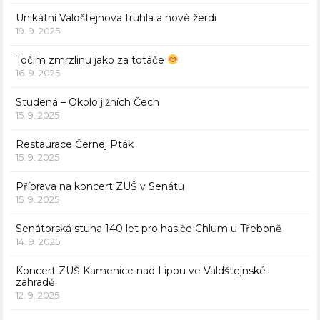
Unikátní Valdštejnova truhla a nové žerdi
19. 9. 2025
Točím zmrzlinu jako za totáče
16. 9. 2025
Studená – Okolo jižních Čech
15. 9. 2025
Restaurace Černej Pták
15. 9. 2025
Příprava na koncert ZUŠ v Senátu
15. 9. 2025
Senátorská stuha 140 let pro hasiče Chlum u Třeboně
14. 9. 2025
Koncert ZUŠ Kamenice nad Lipou ve Valdštejnské
zahradě
12. 9. 2025