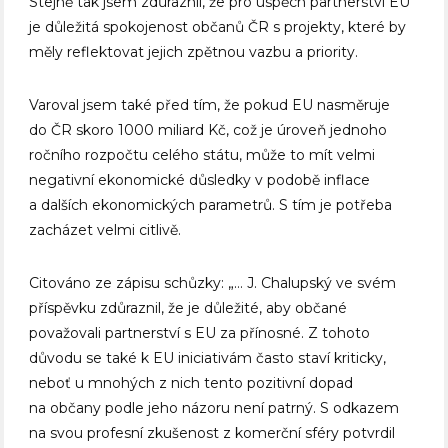
Stejně tak jsem zdůraznil, že pro úspěch partnerství EU
je důležitá spokojenost občanů ČR s projekty, které by
měly reflektovat jejich zpětnou vazbu a priority.
Varoval jsem také před tím, že pokud EU nasměruje
do ČR skoro 1000 miliard Kč, což je úroveň jednoho
ročního rozpočtu celého státu, může to mít velmi
negativní ekonomické důsledky v podobě inflace
a dalších ekonomických parametrů. S tím je potřeba
zacházet velmi citlivě.
Citováno ze zápisu schůzky: „… J. Chalupský ve svém
příspěvku zdůraznil, že je důležité, aby občané
považovali partnerství s EU za přínosné. Z tohoto
důvodu se také k EU iniciativám často staví kriticky,
neboť u mnohých z nich tento pozitivní dopad
na občany podle jeho názoru není patrný. S odkazem
na svou profesní zkušenost z komerční sféry potvrdil