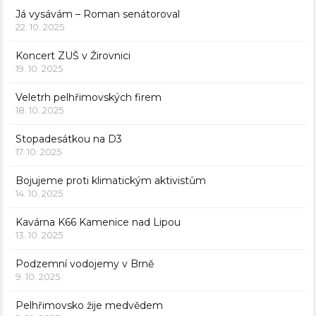
Já vysávám – Roman senátoroval
22. 10. 2025
Koncert ZUŠ v Žirovnici
19. 10. 2025
Veletrh pelhřimovských firem
18. 10. 2025
Stopadesátkou na D3
17. 10. 2025
Bojujeme proti klimatickým aktivistům
14. 10. 2025
Kavárna K66 Kamenice nad Lipou
13. 10. 2025
Podzemní vodojemy v Brně
9. 10. 2025
Pelhřimovsko žije medvědem