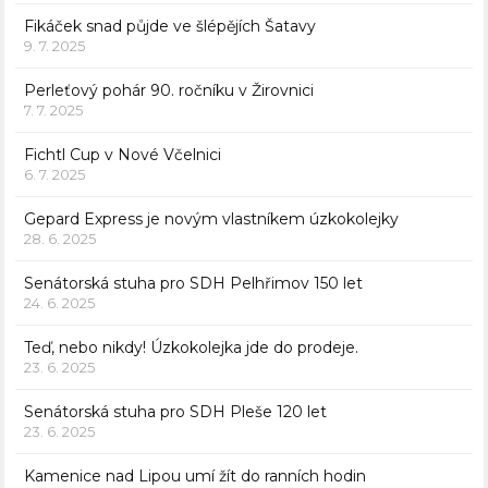
Fikáček snad půjde ve šlépějích Šatavy
9. 7. 2025
Perleťový pohár 90. ročníku v Žirovnici
7. 7. 2025
Fichtl Cup v Nové Včelnici
6. 7. 2025
Gepard Express je novým vlastníkem úzkokolejky
28. 6. 2025
Senátorská stuha pro SDH Pelhřimov 150 let
24. 6. 2025
Teď, nebo nikdy! Úzkokolejka jde do prodeje.
23. 6. 2025
Senátorská stuha pro SDH Pleše 120 let
23. 6. 2025
Kamenice nad Lipou umí žít do ranních hodin