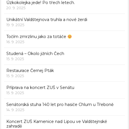
Úzkokolejka jede! Po třech letech.
20. 9. 2025
Unikátní Valdštejnova truhla a nové žerdi
19. 9. 2025
Točím zmrzlinu jako za totáče
16. 9. 2025
Studená – Okolo jižních Čech
15. 9. 2025
Restaurace Černej Pták
15. 9. 2025
Příprava na koncert ZUŠ v Senátu
15. 9. 2025
Senátorská stuha 140 let pro hasiče Chlum u Třeboně
14. 9. 2025
Koncert ZUŠ Kamenice nad Lipou ve Valdštejnské
zahradě