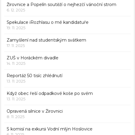
Žirovnice a Popelín soutěží o nejhezčí vánoční strom
6. 12. 2025
Spekulace iRozhlasu o mé kandidatuře
19. 11. 2025
Zamyšlení nad studentským svátkem
17. 11. 2025
ZUŠ v Horáckém divadle
14. 11. 2025
Reportáž 50 tisíc zhlédnutí
13. 11. 2025
Když obec řeší odpadkové koše po svém
13. 11. 2025
Opravená silnice v Žirovnici
8. 11. 2025
S komisí na exkursi Vodní mlýn Hoslovice
6. 11. 2025