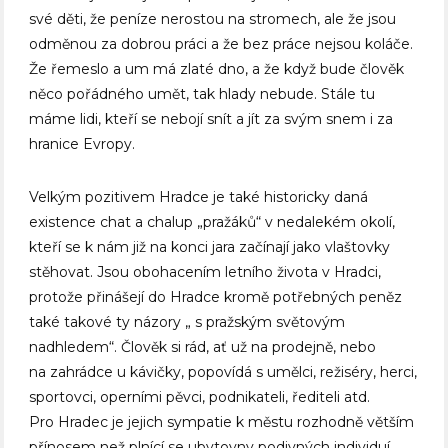
své děti, že peníze nerostou na stromech, ale že jsou
odměnou za dobrou práci a že bez práce nejsou koláče.
Že řemeslo a um má zlaté dno, a že když bude člověk
něco pořádného umět, tak hlady nebude. Stále tu
máme lidi, kteří se nebojí snít a jít za svým snem i za
hranice Evropy.
Velkým pozitivem Hradce je také historicky daná
existence chat a chalup „pražáků“ v nedalekém okolí,
kteří se k nám již na konci jara začínají jako vlaštovky
stěhovat. Jsou obohacením letního života v Hradci,
protože přinášejí do Hradce kromě potřebných peněz
také takové ty názory „ s pražským světovým
nadhledem“. Člověk si rád, ať už na prodejně, nebo
na zahrádce u kávičky, popovídá s umělci, režiséry, herci,
sportovci, operními pěvci, podnikateli, řediteli atd.
Pro Hradec je jejich sympatie k městu rozhodně větším
přínosem než plnící se ubytovny podivných individuí,