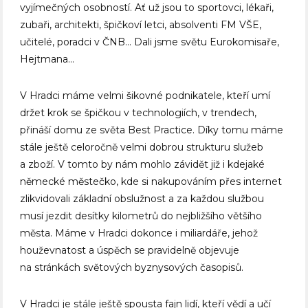
vyjímečných osobností. Ať už jsou to sportovci, lékaři,
zubaři, architekti, špičkoví letci, absolventi FM VŠE,
učitelé, poradci v ČNB… Dali jsme světu Eurokomisaře,
Hejtmana…
V Hradci máme velmi šikovné podnikatele, kteří umí
držet krok se špičkou v technologiích, v trendech,
přináší domu ze světa Best Practice. Díky tomu máme
stále ještě celoročně velmi dobrou strukturu služeb
a zboží. V tomto by nám mohlo závidět již i kdejaké
německé městečko, kde si nakupováním přes internet
zlikvidovali základní obslužnost a za každou službou
musí jezdit desítky kilometrů do nejbližšího většího
města. Máme v Hradci dokonce i miliardáře, jehož
houževnatost a úspěch se pravidelně objevuje
na stránkách světových byznysových časopisů.
V Hradci je stále ještě spousta fajn lidí, kteří vědí a učí