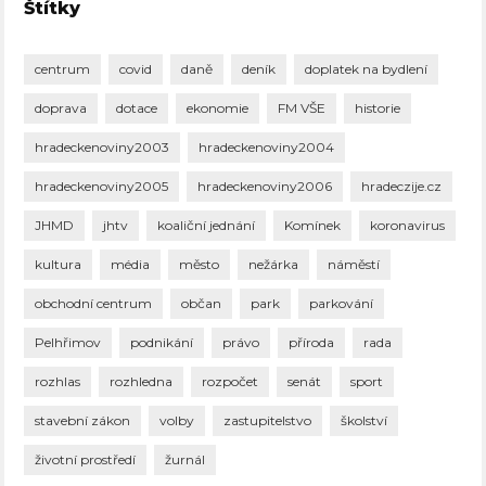
Štítky
centrum
covid
daně
deník
doplatek na bydlení
doprava
dotace
ekonomie
FM VŠE
historie
hradeckenoviny2003
hradeckenoviny2004
hradeckenoviny2005
hradeckenoviny2006
hradeczije.cz
JHMD
jhtv
koaliční jednání
Komínek
koronavirus
kultura
média
město
nežárka
náměstí
obchodní centrum
občan
park
parkování
Pelhřimov
podnikání
právo
příroda
rada
rozhlas
rozhledna
rozpočet
senát
sport
stavební zákon
volby
zastupitelstvo
školství
životní prostředí
žurnál