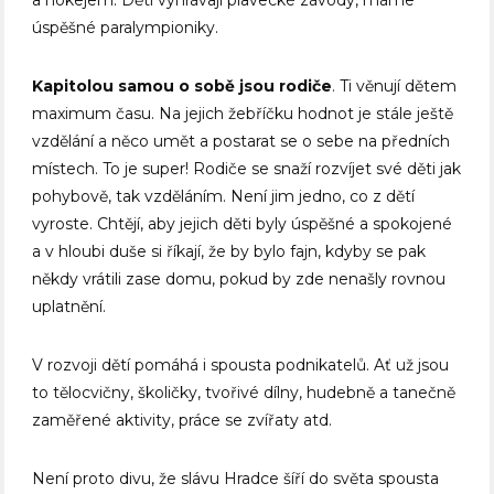
a hokejem. Děti vyhrávají plavecké závody, máme
úspěšné paralympioniky.
Kapitolou samou o sobě jsou rodiče
. Ti věnují dětem
maximum času. Na jejich žebříčku hodnot je stále ještě
vzdělání a něco umět a postarat se o sebe na předních
místech. To je super! Rodiče se snaží rozvíjet své děti jak
pohybově, tak vzděláním. Není jim jedno, co z dětí
vyroste. Chtějí, aby jejich děti byly úspěšné a spokojené
a v hloubi duše si říkají, že by bylo fajn, kdyby se pak
někdy vrátili zase domu, pokud by zde nenašly rovnou
uplatnění.
V rozvoji dětí pomáhá i spousta podnikatelů. Ať už jsou
to tělocvičny, školičky, tvořivé dílny, hudebně a tanečně
zaměřené aktivity, práce se zvířaty atd.
Není proto divu, že slávu Hradce šíří do světa spousta