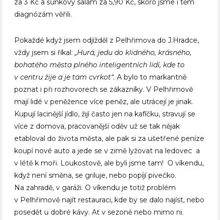
za 3 Kč a šunkový salám za 5,90 Kč, skoro jsme i těm
diagnózám věřili.
Pokaždé když jsem odjížděl z Pelhřimova do J.Hradce,
vždy jsem si říkal:
„Hurá, jedu do klidného, krásného,
bohatého města plného inteligentních lidí, kde to
v centru žije a je tam cvrkot“.
A bylo to markantně
poznat i při rozhovorech se zákazníky. V Pelhřimově
mají lidé v peněžence více peněz, ale utrácejí je jinak.
Kupují lacinější jídlo, žijí často jen na kafíčku, stravují se
více z domova, pracovanější oděv už se tak nějak
etabloval do života města, ale pak si za ušetřené peníze
koupí nové auto a jede se v zimě lyžovat na ledovec a
v létě k moři. Loukostově, ale byli jsme tam! O víkendu,
když není směna, se griluje, nebo popíjí pivečko.
Na zahradě, v garáži. O víkendu je totiž problém
v Pelhřimově najít restauraci, kde by se dalo najíst, nebo
posedět u dobré kávy. Ať v sezoně nebo mimo ni.