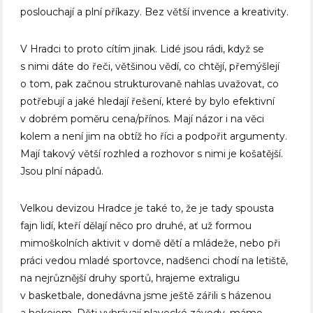
poslouchají a plní příkazy. Bez větší invence a kreativity.
V Hradci to proto cítím jinak. Lidé jsou rádi, když se
s nimi dáte do řeči, většinou vědí, co chtějí, přemýšlejí
o tom, pak začnou strukturovaně nahlas uvažovat, co
potřebují a jaké hledají řešení, které by bylo efektivní
v dobrém poměru cena/přínos. Mají názor i na věci
kolem a není jim na obtíž ho říci a podpořit argumenty.
Mají takový větší rozhled a rozhovor s nimi je košatější.
Jsou plní nápadů.
Velkou devizou Hradce je také to, že je tady spousta
fajn lidí, kteří dělají něco pro druhé, ať už formou
mimoškolních aktivit v domě dětí a mládeže, nebo při
práci vedou mladé sportovce, nadšenci chodí na letiště,
na nejrůznější druhy sportů, hrajeme extraligu
v basketbale, donedávna jsme ještě zářili s házenou