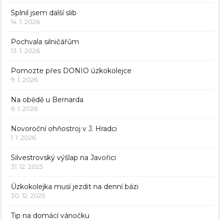
Splnil jsem další slib
14. 1. 2026
Pochvala silničářům
13. 1. 2026
Pomozte přes DONIO úzkokolejce
9. 1. 2026
Na obědě u Bernarda
6. 1. 2026
Novoroční ohňostroj v J. Hradci
1. 1. 2026
Silvestrovský výšlap na Javořici
31. 12. 2025
Úzkokolejka musí jezdit na denní bázi
30. 12. 2025
Tip na domácí vánočku