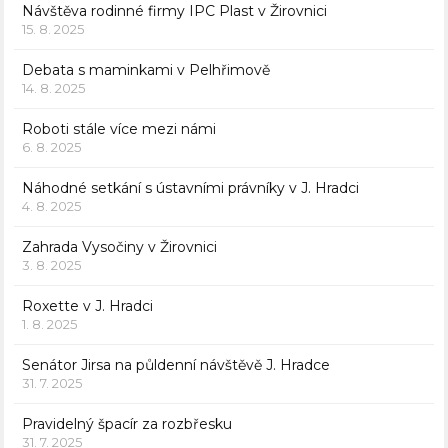
Návštěva rodinné firmy IPC Plast v Žirovnici
15. 8. 2025
Debata s maminkami v Pelhřimově
14. 8. 2025
Roboti stále více mezi námi
6. 8. 2025
Náhodné setkání s ústavními právníky v J. Hradci
4. 8. 2025
Zahrada Vysočiny v Žirovnici
3. 8. 2025
Roxette v J. Hradci
1. 8. 2025
Senátor Jirsa na půldenní návštěvě J. Hradce
31. 7. 2025
Pravidelný špacír za rozbřesku
31. 7. 2025