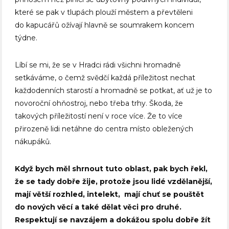
které se pak v tlupách plouží městem a převtěleni
do kapucářů ožívají hlavně se soumrakem koncem
týdne.
Líbí se mi, že se v Hradci rádi všichni hromadně
setkáváme, o čemž svědčí každá příležitost nechat
každodenních starostí a hromadně se potkat, ať už je to
novoroční ohňostroj, nebo třeba trhy. Škoda, že
takových příležitostí není v roce více. Že to více
přirozeně lidi netáhne do centra místo obležených
nákupáků.
Když bych měl shrnout tuto oblast, pak bych řekl,
že se tady dobře žije, protože jsou lidé vzdělanější,
mají větší rozhled, intelekt, mají chuť se pouštět
do nových věcí a také dělat věci pro druhé.
Respektují se navzájem a dokážou spolu dobře žít