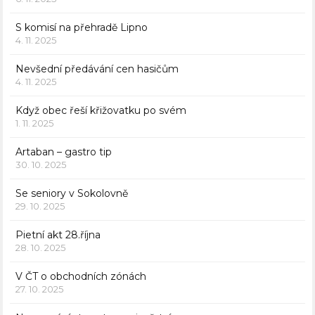
S komisí na přehradě Lipno
4. 11. 2025
Nevšední předávání cen hasičům
4. 11. 2025
Když obec řeší křižovatku po svém
1. 11. 2025
Artaban – gastro tip
30. 10. 2025
Se seniory v Sokolovně
29. 10. 2025
Pietní akt 28.října
28. 10. 2025
V ČT o obchodních zónách
27. 10. 2025