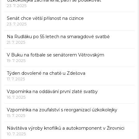
Úzkokolejka zachráněna, patří se poděkovat
23. 7. 2025
Senát chce větší přísnost na cizince
23. 7. 2025
Na Rudláku po 55 letech na smaragdové svatbě
21. 7. 2025
V Buku na fotbale se senátorem Větrovským
19. 7. 2025
Týden dovolené na chatě u Zdešova
17. 7. 2025
Vzpomínka na oddávání první zlaté svatby
16. 7. 2025
Vzpomínka na zoufalství s reorganizací úzkokolejky
15. 7. 2025
Návštěva výroby knoflíků a autokomponent v Žirovnici
10. 7. 2025