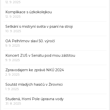
12. 9. 2025
Komplikace s úzkokolejkou
12. 9. 2025
Setkání s mistryní světa v psaní na stroji
10. 9. 2025
OA Pelhřimov slaví 50. výročí
9. 9. 2025
Koncert ZUŠ v Senátu pod mou záštitou
9. 9. 2025
Zpravodajem ke zprávě NKÚ 2024
2. 9. 2025
Soutěž mladých hasičů v Žirovnici
1. 9. 2025
Studená, Horní Pole úpravna vody
31. 8. 2025