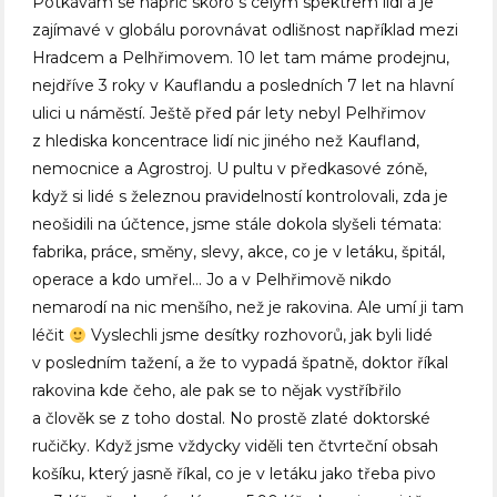
Potkávám se napříč skoro s celým spektrem lidí a je
zajímavé v globálu porovnávat odlišnost například mezi
Hradcem a Pelhřimovem. 10 let tam máme prodejnu,
nejdříve 3 roky v Kauflandu a posledních 7 let na hlavní
ulici u náměstí. Ještě před pár lety nebyl Pelhřimov
z hlediska koncentrace lidí nic jiného než Kaufland,
nemocnice a Agrostroj. U pultu v předkasové zóně,
když si lidé s železnou pravidelností kontrolovali, zda je
neošidili na účtence, jsme stále dokola slyšeli témata:
fabrika, práce, směny, slevy, akce, co je v letáku, špitál,
operace a kdo umřel… Jo a v Pelhřimově nikdo
nemarodí na nic menšího, než je rakovina. Ale umí ji tam
léčit
Vyslechli jsme desítky rozhovorů, jak byli lidé
v posledním tažení, a že to vypadá špatně, doktor říkal
rakovina kde čeho, ale pak se to nějak vystříbřilo
a člověk se z toho dostal. No prostě zlaté doktorské
ručičky. Když jsme vždycky viděli ten čtvrteční obsah
košíku, který jasně říkal, co je v letáku jako třeba pivo