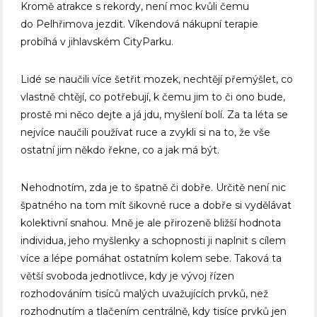
Kromě atrakce s rekordy, není moc kvůli čemu
do Pelhřimova jezdit. Víkendová nákupní terapie
probíhá v jihlavském CityParku.
Lidé se naučili více šetřit mozek, nechtějí přemýšlet, co
vlastně chtějí, co potřebují, k čemu jim to či ono bude,
prostě mi něco dejte a já jdu, myšlení bolí. Za ta léta se
nejvíce naučili používat ruce a zvykli si na to, že vše
ostatní jim někdo řekne, co a jak má být.
Nehodnotím, zda je to špatně či dobře. Určitě není nic
špatného na tom mít šikovné ruce a dobře si vydělávat
kolektivní snahou. Mně je ale přirozeně bližší hodnota
individua, jeho myšlenky a schopnosti ji naplnit s cílem
více a lépe pomáhat ostatním kolem sebe. Taková ta
větší svoboda jednotlivce, kdy je vývoj řízen
rozhodováním tisíců malých uvažujících prvků, než
rozhodnutím a tlačením centrálně, kdy tisíce prvků jen