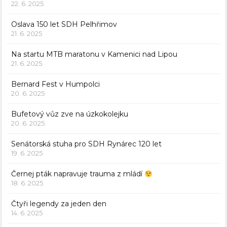
22. 6. 2025
Oslava 150 let SDH Pelhřimov
21. 6. 2025
Na startu MTB maratonu v Kamenici nad Lipou
21. 6. 2025
Bernard Fest v Humpolci
20. 6. 2025
Bufetový vůz zve na úzkokolejku
20. 6. 2025
Senátorská stuha pro SDH Rynárec 120 let
19. 6. 2025
Černej pták napravuje trauma z mládí
18. 6. 2025
Čtyři legendy za jeden den
14. 6. 2025