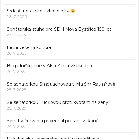
Srdcaři nosí triko úzkokolejky
28. 7. 2025
Senátorská stuha pro SDH Nová Bystřice 150 let
27. 7. 2025
Letní večerní kultura
26. 7. 2025
Brigádničili jsme v Akci Z na úzkokolejce
26. 7. 2025
Se senátorkou Smotlachovou v Malém Ratmírově
25. 7. 2025
Se senátorkou Ludkovou proti kvótám na ženy
25. 7. 2025
Senát v červenci projednal přes 20 zákonů
24. 7. 2025