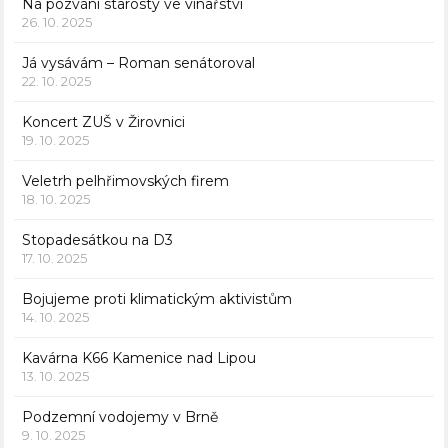
Na pozvání starosty ve vinařství
26. 10. 2025
Já vysávám – Roman senátoroval
22. 10. 2025
Koncert ZUŠ v Žirovnici
19. 10. 2025
Veletrh pelhřimovských firem
18. 10. 2025
Stopadesátkou na D3
17. 10. 2025
Bojujeme proti klimatickým aktivistům
14. 10. 2025
Kavárna K66 Kamenice nad Lipou
13. 10. 2025
Podzemní vodojemy v Brně
9. 10. 2025