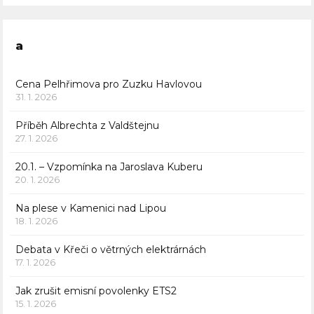
a
Cena Pelhřimova pro Zuzku Havlovou
31. 1. 2026
Příběh Albrechta z Valdštejnu
27. 1. 2026
20.1. – Vzpomínka na Jaroslava Kuberu
20. 1. 2026
Na plese v Kamenici nad Lipou
18. 1. 2026
Debata v Křeči o větrných elektrárnách
17. 1. 2026
Jak zrušit emisní povolenky ETS2
15. 1. 2026