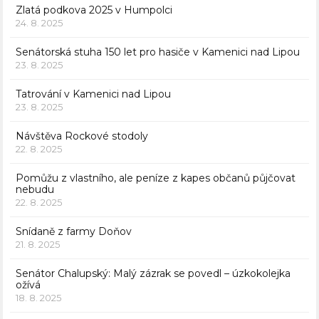
Zlatá podkova 2025 v Humpolci
24. 8. 2025
Senátorská stuha 150 let pro hasiče v Kamenici nad Lipou
23. 8. 2025
Tatrování v Kamenici nad Lipou
23. 8. 2025
Návštěva Rockové stodoly
22. 8. 2025
Pomůžu z vlastního, ale peníze z kapes občanů půjčovat
nebudu
22. 8. 2025
Snídaně z farmy Doňov
21. 8. 2025
Senátor Chalupský: Malý zázrak se povedl – úzkokolejka
ožívá
18. 8. 2025