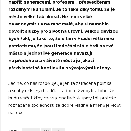
napříč generacemi, profesemi, přesvědčením,
rozdílnými kulturami. Je to také díky tomu, že je
město velké tak akorát. Ne moc velké
na anonymitu a ne moc malé, aby si nemohlo
dovolit služby pro život na úrovni. Velkou devizou
bych řekl, je také to, že cítím v Hradci větší míru
patriotizmu, že jsou Hradečáci stále hrdí na své
město a jednotlivé generace navazují
na předchozí a v životě města je jakási
předvídatelná kontinuita s vývojovými kořeny.
Jediné, co nás rozděluje, je jen ta zatracená politika
a snahy některých udělat si dobré živobytí z toho, že
budu vrážet klíny mezi jednotlivé skupiny lidí, protože
rozhádané společnosti se dobře vládne a méně je vidět
na ruce.