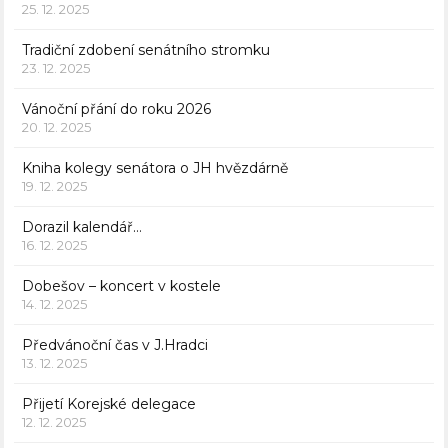
25. 12. 2025
Tradiční zdobení senátního stromku
23. 12. 2025
Vánoční přání do roku 2026
20. 12. 2025
Kniha kolegy senátora o JH hvězdárně
19. 12. 2025
Dorazil kalendář…
16. 12. 2025
Dobešov – koncert v kostele
14. 12. 2025
Předvánoční čas v J.Hradci
13. 12. 2025
Přijetí Korejské delegace
12. 12. 2025