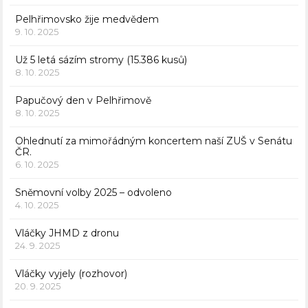
Pelhřimovsko žije medvědem
9. 10. 2025
Už 5 letá sázím stromy (15.386 kusů)
8. 10. 2025
Papučový den v Pelhřimově
8. 10. 2025
Ohlednutí za mimořádným koncertem naší ZUŠ v Senátu
ČR.
6. 10. 2025
Sněmovní volby 2025 – odvoleno
4. 10. 2025
Vláčky JHMD z dronu
24. 9. 2025
Vláčky vyjely (rozhovor)
20. 9. 2025