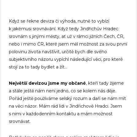
Když se řekne deviza či výhoda, nutně to vybízí
k jakémusi srovnávání. Když tedy Jindřichův Hradec
srovnám s jinými městy, ať už v rámci jižních Čech, ČR,
nebo i mimo ČR, které jsem měl možnost za svou první
polovinu života navštívit, určitě bych dle svého
subjektivního názoru vypíchl následující věci, pro které
stojí za to tady bydlet a žít…
Největší devizou jsme my občané
, kteří tady žijeme
a stále ještě nám není jedno, co se kolem nás děje.
Pořád ještě používáme selský rozum a daří se nám mít
na věci názor. Mám rád lidi v Jindřichově Hradci. Jsem
s nimi v každodenním kontaktu a mám možnost
srovnávat.