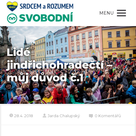
MENU
Lidé
jindřichohradečtí –
můj důvod č.1
28.4. 2018
Jarda Chalupský
0 Komentářů