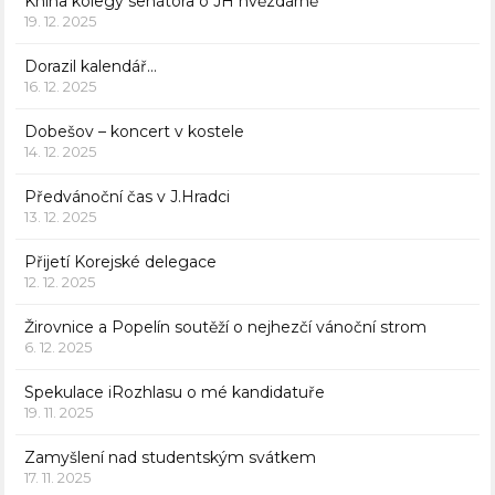
Kniha kolegy senátora o JH hvězdárně
19. 12. 2025
Dorazil kalendář…
16. 12. 2025
Dobešov – koncert v kostele
14. 12. 2025
Předvánoční čas v J.Hradci
13. 12. 2025
Přijetí Korejské delegace
12. 12. 2025
Žirovnice a Popelín soutěží o nejhezčí vánoční strom
6. 12. 2025
Spekulace iRozhlasu o mé kandidatuře
19. 11. 2025
Zamyšlení nad studentským svátkem
17. 11. 2025