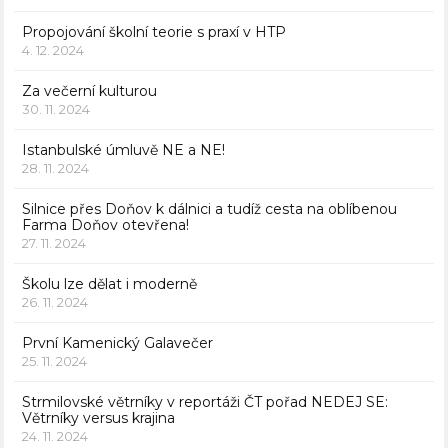
Propojování školní teorie s praxí v HTP
4. 12. 2024
Za večerní kulturou
30. 11. 2024
Istanbulské úmluvě NE a NE!
28. 11. 2024
Silnice přes Doňov k dálnici a tudíž cesta na oblíbenou
Farma Doňov otevřena!
27. 11. 2024
Školu lze dělat i moderně
26. 11. 2024
První Kamenický Galavečer
25. 11. 2024
Strmilovské větrníky v reportáži ČT pořad NEDEJ SE:
Větrníky versus krajina
24. 11. 2024