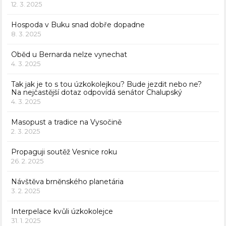
12. 3. 2025
Hospoda v Buku snad dobře dopadne
8. 3. 2025
Oběd u Bernarda nelze vynechat
4. 3. 2025
Tak jak je to s tou úzkokolejkou? Bude jezdit nebo ne?
Na nejčastější dotaz odpovídá senátor Chalupský
4. 3. 2025
Masopust a tradice na Vysočině
2. 3. 2025
Propaguji soutěž Vesnice roku
26. 2. 2025
Návštěva brněnského planetária
3. 2. 2025
Interpelace kvůli úzkokolejce
31. 1. 2025