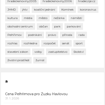
hradeckenoviny2005
hradeckenoviny2006
hradeczije.cz
JHMD
jhtv
koaliční jednání
Komínek
koronavirus
kultura
média
město
nežárka
náměstí
obchodní centrum
občan
park
parkování
Pelhřimov
podnikání
právo
příroda
rada
rozhlas
rozhledna
rozpočet
senát
sport
stavební zákon
volby
zastupitelstvo
školství
životní prostředí
žurnál
a
Cena Pelhřimova pro Zuzku Havlovou
31. 1. 2026