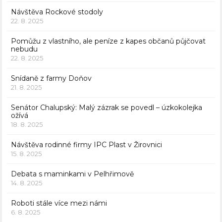
Návštěva Rockové stodoly
22. 8. 2025
Pomůžu z vlastního, ale peníze z kapes občanů půjčovat
nebudu
22. 8. 2025
Snídaně z farmy Doňov
21. 8. 2025
Senátor Chalupský: Malý zázrak se povedl – úzkokolejka
ožívá
18. 8. 2025
Návštěva rodinné firmy IPC Plast v Žirovnici
15. 8. 2025
Debata s maminkami v Pelhřimově
14. 8. 2025
Roboti stále více mezi námi
6. 8. 2025