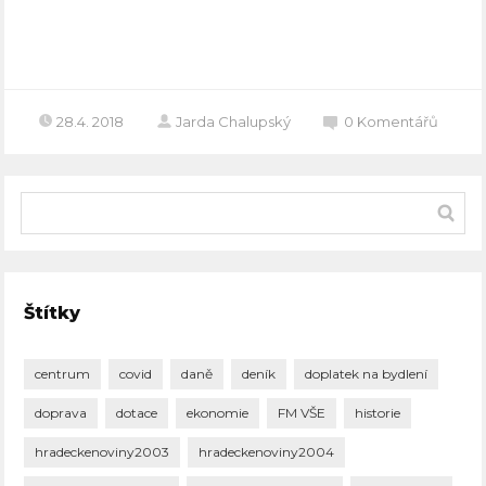
Celý článek
28.4. 2018
Jarda Chalupský
0
Komentářů
Štítky
centrum
covid
daně
deník
doplatek na bydlení
doprava
dotace
ekonomie
FM VŠE
historie
hradeckenoviny2003
hradeckenoviny2004