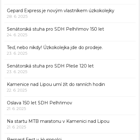
Gepard Express je novým vlastníkem úzkokolejky
28. 6. 2025
Senátorská stuha pro SDH Pelhřimov 150 let
24. 6. 2025
Teď, nebo nikdy! Úzkokolejka jde do prodeje.
23. 6. 2025
Senátorská stuha pro SDH Pleše 120 let
23. 6. 2025
Kamenice nad Lipou umí žít do ranních hodin
22. 6. 2025
Oslava 150 let SDH Pelhřimov
21. 6. 2025
Na startu MTB maratonu v Kamenici nad Lipou
21. 6. 2025
Bernard Fest v Humpolci