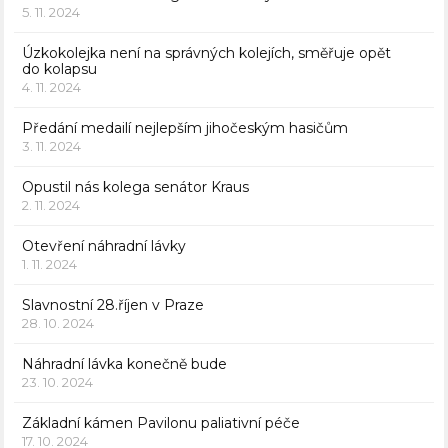
5. 11. 2024
Úzkokolejka není na správných kolejích, směřuje opět
do kolapsu
4. 11. 2024
Předání medailí nejlepším jihočeským hasičům
3. 11. 2024
Opustil nás kolega senátor Kraus
2. 11. 2024
Otevření náhradní lávky
1. 11. 2024
Slavnostní 28.říjen v Praze
28. 10. 2024
Náhradní lávka konečně bude
23. 10. 2024
Základní kámen Pavilonu paliativní péče
17. 10. 2024