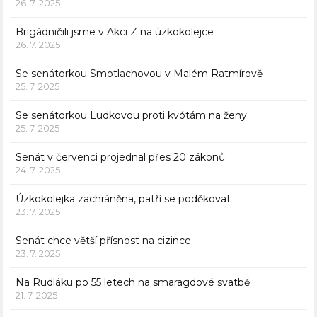
26. 7. 2025
Brigádničili jsme v Akci Z na úzkokolejce
26. 7. 2025
Se senátorkou Smotlachovou v Malém Ratmírově
25. 7. 2025
Se senátorkou Ludkovou proti kvótám na ženy
25. 7. 2025
Senát v červenci projednal přes 20 zákonů
24. 7. 2025
Úzkokolejka zachráněna, patří se poděkovat
23. 7. 2025
Senát chce větší přísnost na cizince
23. 7. 2025
Na Rudláku po 55 letech na smaragdové svatbě
21. 7. 2025