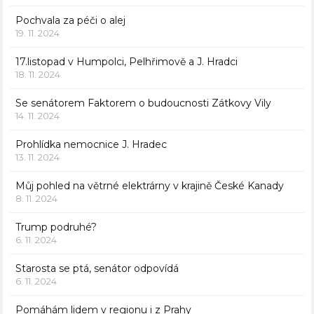
Pochvala za péči o alej
19. 11. 2024
17.listopad v Humpolci, Pelhřimově a J. Hradci
18. 11. 2024
Se senátorem Faktorem o budoucnosti Zátkovy Vily
14. 11. 2024
Prohlídka nemocnice J. Hradec
13. 11. 2024
Můj pohled na větrné elektrárny v krajině České Kanady
8. 11. 2024
Trump podruhé?
6. 11. 2024
Starosta se ptá, senátor odpovídá
6. 11. 2024
Pomáhám lidem v regionu i z Prahy