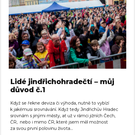
Lidé jindřichohradečtí – můj
důvod č.1
Když se řekne deviza či výhoda, nutně to vybízí
k jakémusi srovnávání. Když tedy Jindřichův Hradec
srovnám s jinými městy, ať už v rámci jižních Čech,
ČR, nebo i mimo ČR, které jsem měl možnost
za svou první polovinu života...