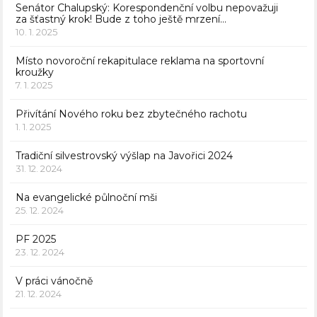
Senátor Chalupský: Korespondenční volbu nepovažuji
za šťastný krok! Bude z toho ještě mrzení…
10. 1. 2025
Místo novoroční rekapitulace reklama na sportovní
kroužky
7. 1. 2025
Přivítání Nového roku bez zbytečného rachotu
1. 1. 2025
Tradiční silvestrovský výšlap na Javořici 2024
31. 12. 2024
Na evangelické půlnoční mši
25. 12. 2024
PF 2025
23. 12. 2024
V práci vánočně
21. 12. 2024