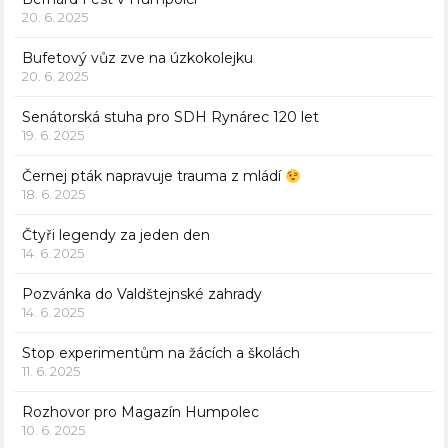
20. 6. 2025
Bufetový vůz zve na úzkokolejku
20. 6. 2025
Senátorská stuha pro SDH Rynárec 120 let
19. 6. 2025
Černej pták napravuje trauma z mládí
18. 6. 2025
Čtyři legendy za jeden den
14. 6. 2025
Pozvánka do Valdštejnské zahrady
14. 6. 2025
Stop experimentům na žácích a školách
11. 6. 2025
Rozhovor pro Magazín Humpolec
10. 6. 2025