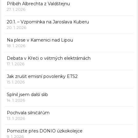
Příběh Albrechta z Valdštejnu
27. 1. 2026
20.1. – Vzpomínka na Jaroslava Kuberu
20. 1. 2026
Na plese v Kamenici nad Lipou
18. 1. 2026
Debata v Křeči o větrných elektrárnách
17. 1. 2026
Jak zrušit emisní povolenky ETS2
15. 1. 2026
Splnil jsem další slib
14. 1. 2026
Pochvala silničářům
13. 1. 2026
Pomozte přes DONIO úzkokolejce
9. 1. 2026