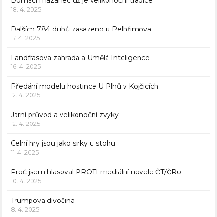
Domácí mazanec už je velikonoční tradice
18. 4. 2025
Dalších 784 dubů zasazeno u Pelhřimova
17. 4. 2025
Landfrasova zahrada a Umělá Inteligence
16. 4. 2025
Předání modelu hostince U Plhů v Kojčicích
12. 4. 2025
Jarní průvod a velikonoční zvyky
12. 4. 2025
Celní hry jsou jako sirky u stohu
11. 4. 2025
Proč jsem hlasoval PROTI mediální novele ČT/ČRo
10. 4. 2025
Trumpova divočina
8. 4. 2025