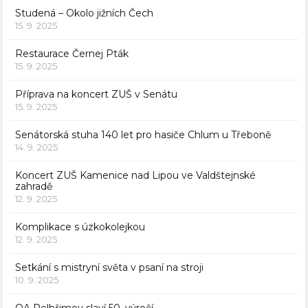
Studená – Okolo jižních Čech
15. 9. 2025
Restaurace Černej Pták
15. 9. 2025
Příprava na koncert ZUŠ v Senátu
15. 9. 2025
Senátorská stuha 140 let pro hasiče Chlum u Třeboně
14. 9. 2025
Koncert ZUŠ Kamenice nad Lipou ve Valdštejnské
zahradě
12. 9. 2025
Komplikace s úzkokolejkou
12. 9. 2025
Setkání s mistryní světa v psaní na stroji
10. 9. 2025