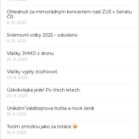
Ohlednutí za mimořádným koncertem naší ZUŠ v Senátu
ČR.
6. 10. 2025
Sněmovní volby 2025 – odvoleno
4. 10. 2025
Vláčky JHMD z dronu
24. 9. 2025
Vláčky vyjely (rozhovor)
20. 9. 2025
Úzkokolejka jede! Po třech letech.
20. 9. 2025
Unikátní Valdštejnova truhla a nové žerdi
19. 9. 2025
Točím zmrzlinu jako za totáče
16. 9. 2025