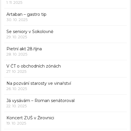
1. 11. 2025
Artaban – gastro tip
30. 10. 2025
Se seniory v Sokolovně
29. 10. 2025
Pietní akt 28.října
28. 10. 2025
V ČT o obchodních zónách
27. 10. 2025
Na pozvání starosty ve vinařství
26. 10. 2025
Já vysávám – Roman senátoroval
22. 10. 2025
Koncert ZUŠ v Žirovnici
19. 10. 2025