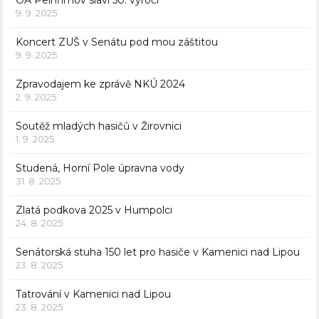
OA Pelhřimov slaví 50. výročí
9. 9. 2025
Koncert ZUŠ v Senátu pod mou záštitou
9. 9. 2025
Zpravodajem ke zprávě NKÚ 2024
2. 9. 2025
Soutěž mladých hasičů v Žirovnici
1. 9. 2025
Studená, Horní Pole úpravna vody
31. 8. 2025
Zlatá podkova 2025 v Humpolci
24. 8. 2025
Senátorská stuha 150 let pro hasiče v Kamenici nad Lipou
23. 8. 2025
Tatrování v Kamenici nad Lipou
23. 8. 2025