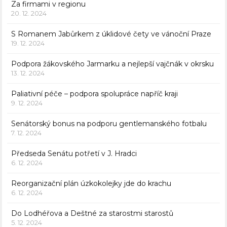
Za firmami v regionu
20. 12. 2024
S Romanem Jabůrkem z úklidové čety ve vánoční Praze
19. 12. 2024
Podpora žákovského Jarmarku a nejlepší vajčnák v okrsku
13. 12. 2024
Paliativní péče – podpora spolupráce napříč kraji
9. 12. 2024
Senátorský bonus na podporu gentlemanského fotbalu
7. 12. 2024
Předseda Senátu potřetí v J. Hradci
6. 12. 2024
Reorganizační plán úzkokolejky jde do krachu
6. 12. 2024
Do Lodhéřova a Deštné za starostmi starostů
5. 12. 2024