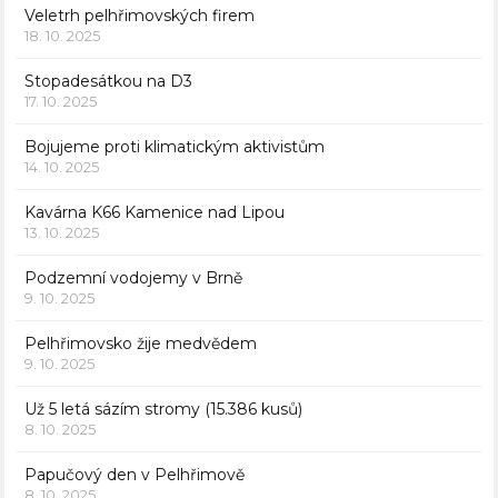
Veletrh pelhřimovských firem
18. 10. 2025
Stopadesátkou na D3
17. 10. 2025
Bojujeme proti klimatickým aktivistům
14. 10. 2025
Kavárna K66 Kamenice nad Lipou
13. 10. 2025
Podzemní vodojemy v Brně
9. 10. 2025
Pelhřimovsko žije medvědem
9. 10. 2025
Už 5 letá sázím stromy (15.386 kusů)
8. 10. 2025
Papučový den v Pelhřimově
8. 10. 2025