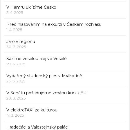
V Hamru uklízíme Česko
5. 4. 2025
Před hlasováním na exkurzi v Českém rozhlasu
1. 4. 2025
Jaro v regionu
30. 3. 2025
Sázíme veselou alej ve Veselé
29. 3. 2025
Vydařený studenský ples v Mrákotíně
23. 3. 2025
V Senátu požadujeme změnu kurzu EU
20. 3. 2025
V elektroTAXI za kulturou
17. 3. 2025
Hradečáci a Valdštejnský palác