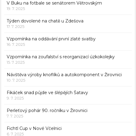
V Buku na fotbale se senátorem Větrovským
19. 7. 2025
Týden dovolené na chatě u Zdešova
17. 7. 2025
Vzpomínka na oddávání první zlaté svatby
16. 7. 2025
Vzpomínka na zoufalství s reorganizací úzkokolejky
15. 7. 2025
Návštěva výroby knoflíků a autokomponent v Žirovnici
10. 7. 2025
Fikáček snad půjde ve šlépějích Šatavy
9. 7. 2025
Perleťový pohár 90. ročníku v Žirovnici
7. 7. 2025
Fichtl Cup v Nové Včelnici
6. 7. 2025