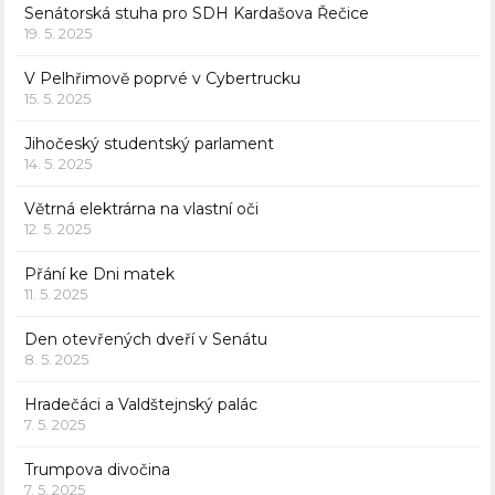
Senátorská stuha pro SDH Kardašova Řečice
19. 5. 2025
V Pelhřimově poprvé v Cybertrucku
15. 5. 2025
Jihočeský studentský parlament
14. 5. 2025
Větrná elektrárna na vlastní oči
12. 5. 2025
Přání ke Dni matek
11. 5. 2025
Den otevřených dveří v Senátu
8. 5. 2025
Hradečáci a Valdštejnský palác
7. 5. 2025
Trumpova divočina
7. 5. 2025