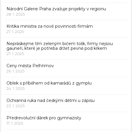
Národní Galerie Praha zvažuje projekty v regionu
28. 1. 2025
Kritika ministra za nové povinnosti firmám
27. 1. 2025
Nepráskejme tím zeleným bičem tolik, firmy nejsou
gauneři, které je potřeba držet pevně pod krkem
27. 1. 2025
Ceny města Pelhřimov
26. 1. 2025
Oblek s příběhem od kamarádů z gymplu
24. 1. 2025
Ochranná ruka nad českými dětmi u zápisu
23. 1. 2025
Předrevoluční dárek pro gymnazisty
17. 1. 2025