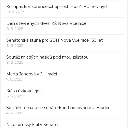
Kompas konkurenceschopnosti – další EU nesmysl
10. 6. 2025
Den otevřených dveří ZŠ Nová Včelnice
8. 6. 2025
Senátorská stuha pro SDH Nová Včelnice 150 let
8. 6. 2025
Soutěž mladých hasičů pod mou záštitou
8. 6. 2025
Marta Jandová v J. Hradci
7. 6. 2025
Krása úzkokolejek
6. 6. 2025
Sociální témata se senátorkou Ludkovou v J. Hradci
4. 6. 2025
Nizozemský král v Senátu