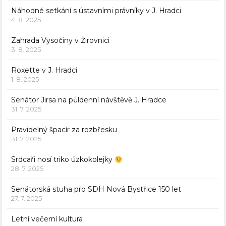
Náhodné setkání s ústavními právníky v J. Hradci
4. 8. 2025
Zahrada Vysočiny v Žirovnici
3. 8. 2025
Roxette v J. Hradci
1. 8. 2025
Senátor Jirsa na půldenní návštěvě J. Hradce
31. 7. 2025
Pravidelný špacír za rozbřesku
31. 7. 2025
Srdcaři nosí triko úzkokolejky
28. 7. 2025
Senátorská stuha pro SDH Nová Bystřice 150 let
27. 7. 2025
Letní večerní kultura