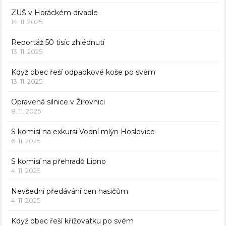
ZUŠ v Horáckém divadle
14. 11. 2025
Reportáž 50 tisíc zhlédnutí
13. 11. 2025
Když obec řeší odpadkové koše po svém
13. 11. 2025
Opravená silnice v Žirovnici
8. 11. 2025
S komisí na exkursi Vodní mlýn Hoslovice
6. 11. 2025
S komisí na přehradě Lipno
4. 11. 2025
Nevšední předávání cen hasičům
4. 11. 2025
Když obec řeší křižovatku po svém