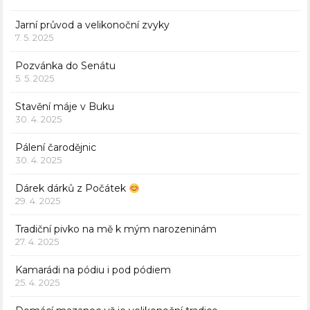
Jarní průvod a velikonoční zvyky
7. 5. 2025
Pozvánka do Senátu
5. 5. 2025
Stavění máje v Buku
30. 4. 2025
Pálení čarodějnic
30. 4. 2025
Dárek dárků z Počátek
29. 4. 2025
Tradiční pivko na mě k mým narozeninám
27. 4. 2025
Kamarádi na pódiu i pod pódiem
25. 4. 2025