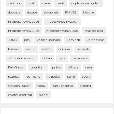
centrum
covid
daně
deník
doplatek na bydlení
doprava
dotace
ekonomie
FM VŠE
historie
hradeckenoviny2003
hradeckenoviny2004
hradeckenoviny2005
hradeckenoviny2006
hradeczije.cz
JHMD
jhtv
koaliční jednání
Komínek
koronavirus
kultura
média
město
nežárka
náměstí
obchodní centrum
občan
park
parkování
Pelhřimov
podnikání
právo
příroda
rada
rozhlas
rozhledna
rozpočet
senát
sport
stavební zákon
volby
zastupitelstvo
školství
životní prostředí
žurnál