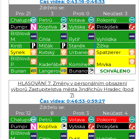
Čas videa: 0:43:16-0:46:53
Zdrželo se:
Pro: 21
3
Proti: 0
Neúčast: 3
Chalupský
Petrů
Votava
Pokorný
Pumpr
Kopřiva
Vytiska
Prokýšek
Blížilová
M.
Cihla
Rytíř
Vyhlídka
Kinšt
Mlčák
Staněk
Žižka
Synek
Kvitský
Urbanec
Spatzierer
Blížilová
P.
Kadeřábek
Komínek
Mrvka
Burian
Langerová
Burianová
SCHVÁLENO
Blížilová P
Blížilová P
Blížilová P
Blížilová P
HLASOVÁNÍ 7: Změny v personálním obsazení
výborů Zastupitelstva města Jindřichův Hradec (bod
7)
Čas videa: 0:46:53-0:59:27
Zdrželo se:
Pro: 12
8
Proti: 3
Neúčast: 4
Chalupský
Petrů
Votava
Pokorný
Pumpr
Kopřiva
Vytiska
Prokýšek
Blížilová
M.
Cihla
Rytíř
Vyhlídka