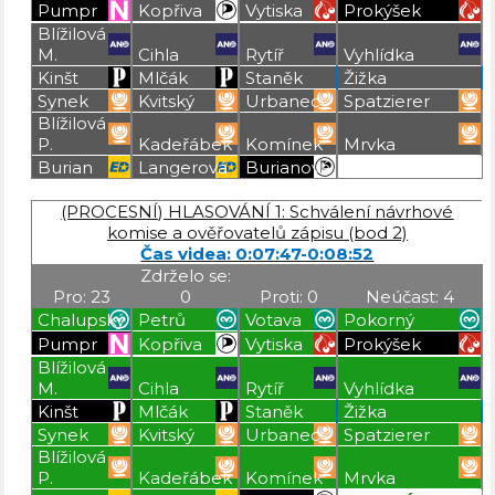
Pumpr
Kopřiva
Vytiska
Prokýšek
Blížilová
M.
Cihla
Rytíř
Vyhlídka
Kinšt
Mlčák
Staněk
Žižka
Synek
Kvitský
Urbanec
Spatzierer
Blížilová
P.
Kadeřábek
Komínek
Mrvka
Burian
Langerová
Burianová
Blížilová P
Blížilová P
Blížilová P
Blížilová P
(PROCESNÍ) HLASOVÁNÍ 1: Schválení návrhové
komise a ověřovatelů zápisu (bod 2)
Čas videa: 0:07:47-0:08:52
Zdrželo se:
Pro: 23
0
Proti: 0
Neúčast: 4
Chalupský
Petrů
Votava
Pokorný
Pumpr
Kopřiva
Vytiska
Prokýšek
Blížilová
M.
Cihla
Rytíř
Vyhlídka
Kinšt
Mlčák
Staněk
Žižka
Synek
Kvitský
Urbanec
Spatzierer
Blížilová
P.
Kadeřábek
Komínek
Mrvka