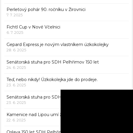
Perleťový pohár 90. ročníku v Žirovnici
7. 7. 2025
Fichtl Cup v Nové Včelnici
6. 7. 2025
Gepard Express je novým vlastníkem úzkokolejky
28. 6. 2025
Senátorská stuha pro SDH Pelhřimov 150 let
24. 6. 2025
Teď, nebo nikdy! Úzkokolejka jde do prodeje.
23. 6. 2025
Senátorská stuha pro SDH Pleše 120 let
23. 6. 2025
Kamenice nad Lipou umí žít do ranních hodin
22. 6. 2025
Oslava 150 let SDH Pelhřimov