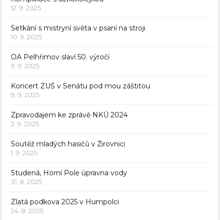
12. 9. 2025
Setkání s mistryní světa v psaní na stroji
10. 9. 2025
OA Pelhřimov slaví 50. výročí
9. 9. 2025
Koncert ZUŠ v Senátu pod mou záštitou
9. 9. 2025
Zpravodajem ke zprávě NKÚ 2024
2. 9. 2025
Soutěž mladých hasičů v Žirovnici
1. 9. 2025
Studená, Horní Pole úpravna vody
31. 8. 2025
Zlatá podkova 2025 v Humpolci
24. 8. 2025