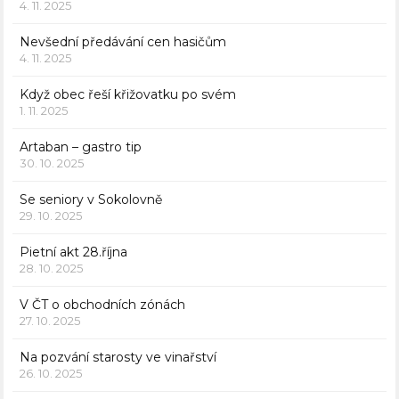
4. 11. 2025
Nevšední předávání cen hasičům
4. 11. 2025
Když obec řeší křižovatku po svém
1. 11. 2025
Artaban – gastro tip
30. 10. 2025
Se seniory v Sokolovně
29. 10. 2025
Pietní akt 28.října
28. 10. 2025
V ČT o obchodních zónách
27. 10. 2025
Na pozvání starosty ve vinařství
26. 10. 2025