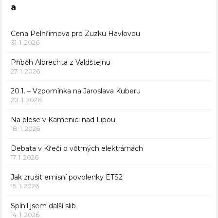
a
Cena Pelhřimova pro Zuzku Havlovou
31. 1. 2026
Příběh Albrechta z Valdštejnu
27. 1. 2026
20.1. – Vzpomínka na Jaroslava Kuberu
20. 1. 2026
Na plese v Kamenici nad Lipou
18. 1. 2026
Debata v Křeči o větrných elektrárnách
17. 1. 2026
Jak zrušit emisní povolenky ETS2
15. 1. 2026
Splnil jsem další slib
14. 1. 2026