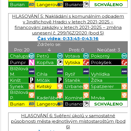
Burian
Langerová
Burianová
SCHVÁLENO
Blížilová P
Blížilová P
Blížilová P
Blížilová P
HLASOVÁNÍ 5: Nakládání s komunálním odpadem
v Jindřichově Hradci v letech 2021-2025 –
financování zakázky v letech 2021-2025 – změna
usnesení č. 299/16Z/2020 (bod 5)
Čas videa: 0:33:45-0:43:16
Zdrželo se:
Pro: 20
4
Proti: 0
Neúčast: 3
Chalupský
Petrů
Votava
Pokorný
Pumpr
Kopřiva
Vytiska
Prokýšek
Blížilová
M.
Cihla
Rytíř
Vyhlídka
Kinšt
Mlčák
Staněk
Žižka
Synek
Kvitský
Urbanec
Spatzierer
Blížilová
P.
Kadeřábek
Komínek
Mrvka
Burian
Langerová
Burianová
SCHVÁLENO
Blížilová P
Blížilová P
Blížilová P
Blížilová P
HLASOVÁNÍ 6: Svěření úkolů v samostatné
působnosti města jednotlivým místostaroštům (bod
6)