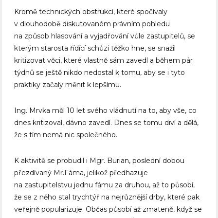
Kromě technických obstrukcí, které spočívaly
v dlouhodobě diskutovaném právním pohledu
na způsob hlasování a vyjadřování vůle zastupitelů, se
kterým starosta řídící schůzi těžko hne, se snažil
kritizovat věci, které vlastně sám zavedl a během pár
týdnů se ještě nikdo nedostal k tomu, aby se i tyto
praktiky začaly měnit k lepšímu.
Ing. Mrvka měl 10 let svého vládnutí na to, aby vše, co
dnes kritizoval, dávno zavedl. Dnes se tomu diví a dělá,
že s tím nemá nic společného.
K aktivitě se probudil i Mgr. Burian, poslední dobou
přezdívaný Mr.Fáma, jelikož předhazuje
na zastupitelstvu jednu fámu za druhou, až to působí,
že se z něho stal trychtýř na nejrůznější drby, které pak
veřejně popularizuje. Občas působí až zmateně, když se