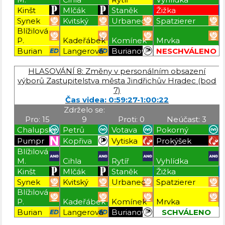
Kinšt
Mlčák
Staněk
Žižka
Synek
Kvitský
Urbanec
Spatzierer
Blížilová
P.
Kadeřábek
Komínek
Mrvka
Burian
Langerová
Burianová
NESCHVÁLENO
Blížilová P
Blížilová P
Blížilová P
Blížilová P
HLASOVÁNÍ 8: Změny v personálním obsazení
výborů Zastupitelstva města Jindřichův Hradec (bod
7)
Čas videa: 0:59:27-1:00:22
Zdrželo se:
Pro: 15
9
Proti: 0
Neúčast: 3
Chalupský
Petrů
Votava
Pokorný
Pumpr
Kopřiva
Vytiska
Prokýšek
Blížilová
M.
Cihla
Rytíř
Vyhlídka
Kinšt
Mlčák
Staněk
Žižka
Synek
Kvitský
Urbanec
Spatzierer
Blížilová
P.
Kadeřábek
Komínek
Mrvka
Burian
Langerová
Burianová
SCHVÁLENO
Blížilová P
Blížilová P
Blížilová P
Blížilová P