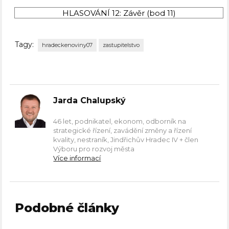
Blížilová P
Blížilová P
Blížilová P
Blížilová P
HLASOVÁNÍ 12: Závěr (bod 11)
Tagy:
hradeckenoviny07
zastupitelstvo
Jarda Chalupský
46 let, podnikatel, ekonom, odborník na
strategické řízení, zavádění změny a řízení
kvality, nestraník, Jindřichův Hradec IV + člen
Výboru pro rozvoj města
Více informací
Podobné články