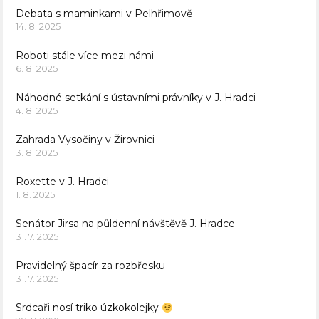
Debata s maminkami v Pelhřimově
14. 8. 2025
Roboti stále více mezi námi
6. 8. 2025
Náhodné setkání s ústavními právníky v J. Hradci
4. 8. 2025
Zahrada Vysočiny v Žirovnici
3. 8. 2025
Roxette v J. Hradci
1. 8. 2025
Senátor Jirsa na půldenní návštěvě J. Hradce
31. 7. 2025
Pravidelný špacír za rozbřesku
31. 7. 2025
Srdcaři nosí triko úzkokolejky