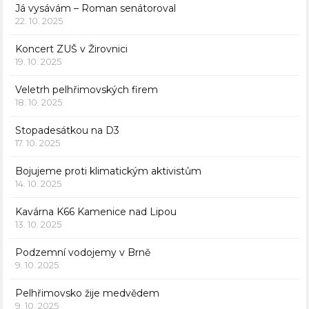
Já vysávám – Roman senátoroval
22. 10. 2025
Koncert ZUŠ v Žirovnici
19. 10. 2025
Veletrh pelhřimovských firem
18. 10. 2025
Stopadesátkou na D3
17. 10. 2025
Bojujeme proti klimatickým aktivistům
14. 10. 2025
Kavárna K66 Kamenice nad Lipou
13. 10. 2025
Podzemní vodojemy v Brně
9. 10. 2025
Pelhřimovsko žije medvědem
9. 10. 2025