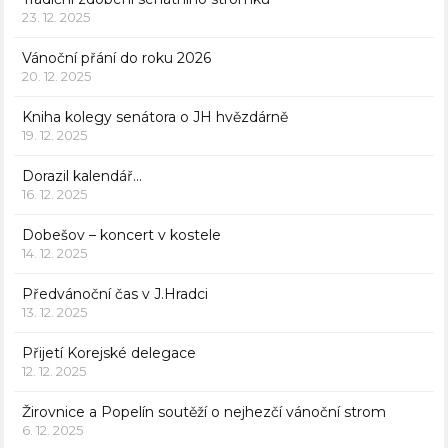
23. 12. 2025
Vánoční přání do roku 2026
20. 12. 2025
Kniha kolegy senátora o JH hvězdárně
19. 12. 2025
Dorazil kalendář…
16. 12. 2025
Dobešov – koncert v kostele
14. 12. 2025
Předvánoční čas v J.Hradci
13. 12. 2025
Přijetí Korejské delegace
12. 12. 2025
Žirovnice a Popelín soutěží o nejhezčí vánoční strom
6. 12. 2025