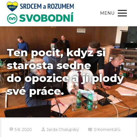
MENU
Ten pocit, kdyz si
starosta sedne
do opozice a jí plody
své práce.
5.8. 2020
Jarda Chalupský
0 Komentářů