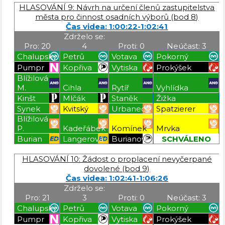
HLASOVÁNÍ 9: Návrh na určení členů zastupitelstva
města pro činnost osadních výborů (bod 8)
Čas videa: 1:00:22-1:02:41
Zdrželo se:
Pro: 20
4
Proti: 0
Neúčast: 3
Chalupský
Petrů
Votava
Pokorný
Pumpr
Kopřiva
Vytiska
Prokýšek
Blížilová
M.
Cihla
Rytíř
Vyhlídka
Kinšt
Mlčák
Staněk
Žižka
Synek
Kvitský
Urbanec
Spatzierer
Blížilová
P.
Kadeřábek
Komínek
Mrvka
Burian
Langerová
Burianová
SCHVÁLENO
Blížilová P
Blížilová P
Blížilová P
Blížilová P
HLASOVÁNÍ 10: Žádost o proplacení nevyčerpané
dovolené (bod 9)
Čas videa: 1:02:41-1:06:26
Zdrželo se:
Pro: 21
3
Proti: 0
Neúčast: 3
Chalupský
Petrů
Votava
Pokorný
Pumpr
Kopřiva
Vytiska
Prokýšek