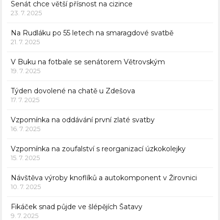
Senát chce větší přísnost na cizince
23. 7. 2025
Na Rudláku po 55 letech na smaragdové svatbě
21. 7. 2025
V Buku na fotbale se senátorem Větrovským
19. 7. 2025
Týden dovolené na chatě u Zdešova
17. 7. 2025
Vzpomínka na oddávání první zlaté svatby
16. 7. 2025
Vzpomínka na zoufalství s reorganizací úzkokolejky
15. 7. 2025
Návštěva výroby knoflíků a autokomponent v Žirovnici
10. 7. 2025
Fikáček snad půjde ve šlépějích Šatavy
9. 7. 2025