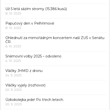
Už 5 letá sázím stromy (15.386 kusů)
8. 10. 2025
Papučový den v Pelhřimově
8. 10. 2025
Ohlednutí za mimořádným koncertem naší ZUŠ v Senátu
ČR.
6. 10. 2025
Sněmovní volby 2025 – odvoleno
4. 10. 2025
Vláčky JHMD z dronu
24. 9. 2025
Vláčky vyjely (rozhovor)
20. 9. 2025
Úzkokolejka jede! Po třech letech.
20. 9. 2025