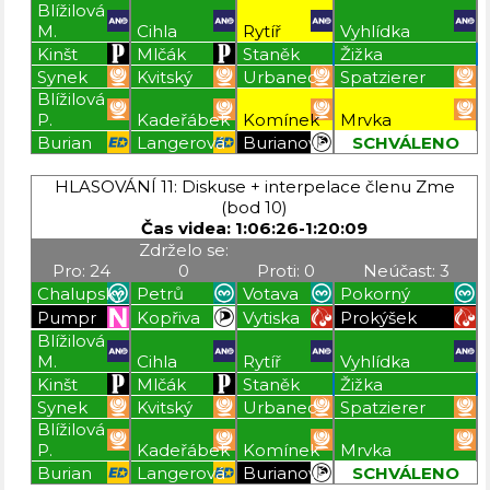
Blížilová
M.
Cihla
Rytíř
Vyhlídka
Kinšt
Mlčák
Staněk
Žižka
Synek
Kvitský
Urbanec
Spatzierer
Blížilová
P.
Kadeřábek
Komínek
Mrvka
Burian
Langerová
Burianová
SCHVÁLENO
Blížilová P
Blížilová P
Blížilová P
Blížilová P
HLASOVÁNÍ 11: Diskuse + interpelace členu Zme
(bod 10)
Čas videa: 1:06:26-1:20:09
Zdrželo se:
Pro: 24
0
Proti: 0
Neúčast: 3
Chalupský
Petrů
Votava
Pokorný
Pumpr
Kopřiva
Vytiska
Prokýšek
Blížilová
M.
Cihla
Rytíř
Vyhlídka
Kinšt
Mlčák
Staněk
Žižka
Synek
Kvitský
Urbanec
Spatzierer
Blížilová
P.
Kadeřábek
Komínek
Mrvka
Burian
Langerová
Burianová
SCHVÁLENO