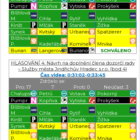
Pumpr
Kopřiva
Vytiska
Prokýšek
Blížilová
M.
Cihla
Rytíř
Vyhlídka
Kinšt
Mlčák
Staněk
Žižka
Synek
Kvitský
Urbanec
Spatzierer
Blížilová
P.
Kadeřábek
Komínek
Mrvka
Burian
Langerová
Burianová
SCHVÁLENO
Blížilová P
Blížilová P
Blížilová P
Blížilová P
HLASOVÁNÍ 4: Návrh na doplnění člena dozorčí rady
– Služby města Jindřichův Hradec s.r.o. (bod 4)
Čas videa: 0:31:02-0:33:45
Zdrželo se:
Pro: 17
7
Proti: 0
Neúčast: 3
Chalupský
Petrů
Votava
Pokorný
Pumpr
Kopřiva
Vytiska
Prokýšek
Blížilová
M.
Cihla
Rytíř
Vyhlídka
Kinšt
Mlčák
Staněk
Žižka
Synek
Kvitský
Urbanec
Spatzierer
Blížilová
P.
Kadeřábek
Komínek
Mrvka