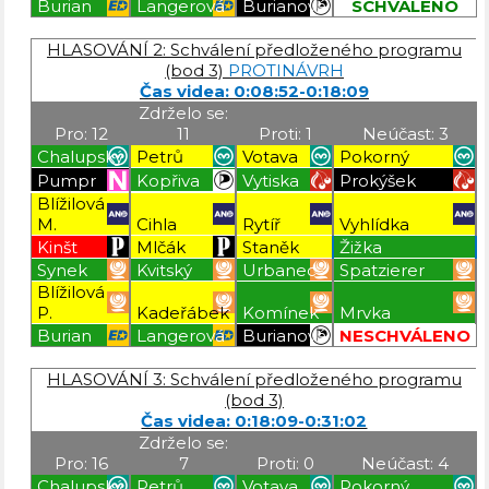
Burian
Langerová
Burianová
SCHVÁLENO
Blížilová P
Blížilová P
Blížilová P
Blížilová P
HLASOVÁNÍ 2: Schválení předloženého programu
(bod 3)
PROTINÁVRH
Čas videa: 0:08:52-0:18:09
Zdrželo se:
Pro: 12
11
Proti: 1
Neúčast: 3
Chalupský
Petrů
Votava
Pokorný
Pumpr
Kopřiva
Vytiska
Prokýšek
Blížilová
M.
Cihla
Rytíř
Vyhlídka
Kinšt
Mlčák
Staněk
Žižka
Synek
Kvitský
Urbanec
Spatzierer
Blížilová
P.
Kadeřábek
Komínek
Mrvka
Burian
Langerová
Burianová
NESCHVÁLENO
Blížilová P
Blížilová P
Blížilová P
Blížilová P
HLASOVÁNÍ 3: Schválení předloženého programu
(bod 3)
Čas videa: 0:18:09-0:31:02
Zdrželo se:
Pro: 16
7
Proti: 0
Neúčast: 4
Chalupský
Petrů
Votava
Pokorný