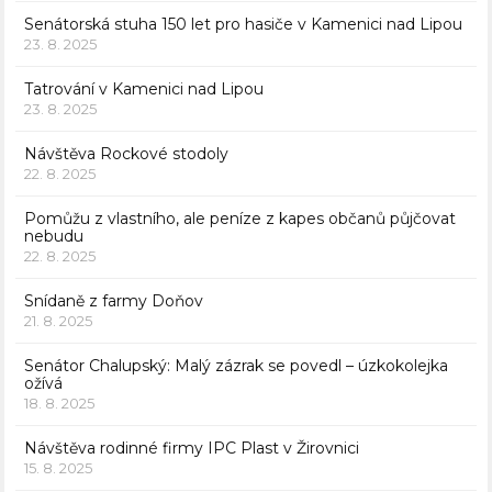
Senátorská stuha 150 let pro hasiče v Kamenici nad Lipou
23. 8. 2025
Tatrování v Kamenici nad Lipou
23. 8. 2025
Návštěva Rockové stodoly
22. 8. 2025
Pomůžu z vlastního, ale peníze z kapes občanů půjčovat
nebudu
22. 8. 2025
Snídaně z farmy Doňov
21. 8. 2025
Senátor Chalupský: Malý zázrak se povedl – úzkokolejka
ožívá
18. 8. 2025
Návštěva rodinné firmy IPC Plast v Žirovnici
15. 8. 2025