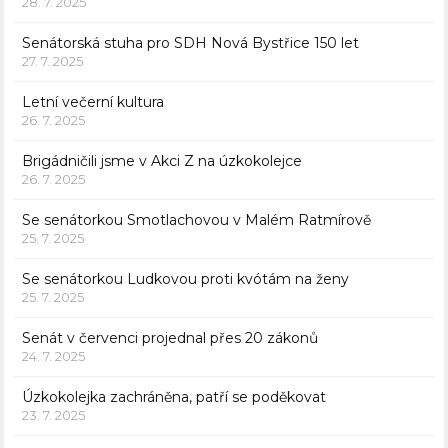
28. 7. 2025
Senátorská stuha pro SDH Nová Bystřice 150 let
27. 7. 2025
Letní večerní kultura
26. 7. 2025
Brigádničili jsme v Akci Z na úzkokolejce
26. 7. 2025
Se senátorkou Smotlachovou v Malém Ratmírově
25. 7. 2025
Se senátorkou Ludkovou proti kvótám na ženy
25. 7. 2025
Senát v červenci projednal přes 20 zákonů
24. 7. 2025
Úzkokolejka zachráněna, patří se poděkovat
23. 7. 2025