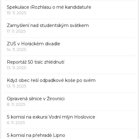
Spekulace iRozhlasu o mé kandidatuře
19. 11. 2025
Zamyšlení nad studentským svátkem
17. 11. 2025
ZUŠ v Horáckém divadle
14. 11. 2025
Reportáž 50 tisíc zhlédnutí
13. 11. 2025
Když obec řeší odpadkové koše po svém
13. 11. 2025
Opravená silnice v Žirovnici
8. 11. 2025
S komisí na exkursi Vodní mlýn Hoslovice
6. 11. 2025
S komisí na přehradě Lipno