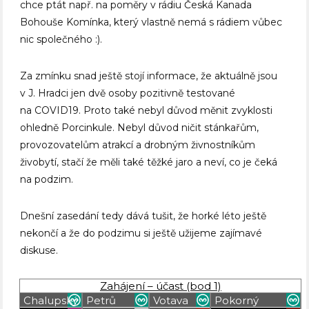
chce ptát např. na poměry v rádiu Česká Kanada
Bohouše Komínka, který vlastně nemá s rádiem vůbec
nic společného :).
Za zmínku snad ještě stojí informace, že aktuálně jsou
v J. Hradci jen dvě osoby pozitivně testované
na COVID19. Proto také nebyl důvod měnit zvyklosti
ohledně Porcinkule. Nebyl důvod ničit stánkařům,
provozovatelům atrakcí a drobným živnostníkům
živobytí, stačí že měli také těžké jaro a neví, co je čeká
na podzim.
Dnešní zasedání tedy dává tušit, že horké léto ještě
nekončí a že do podzimu si ještě užijeme zajímavé
diskuse.
Zahájení – účast (bod 1)
Chalupský
Petrů
Votava
Pokorný