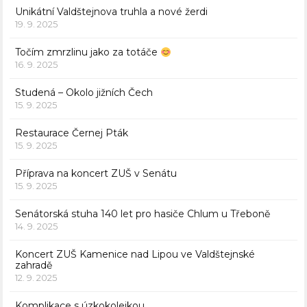
Unikátní Valdštejnova truhla a nové žerdi
19. 9. 2025
Točím zmrzlinu jako za totáče
16. 9. 2025
Studená – Okolo jižních Čech
15. 9. 2025
Restaurace Černej Pták
15. 9. 2025
Příprava na koncert ZUŠ v Senátu
15. 9. 2025
Senátorská stuha 140 let pro hasiče Chlum u Třeboně
14. 9. 2025
Koncert ZUŠ Kamenice nad Lipou ve Valdštejnské
zahradě
12. 9. 2025
Komplikace s úzkokolejkou