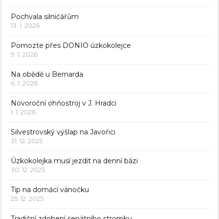
Pochvala silničářům
13. 1. 2026
Pomozte přes DONIO úzkokolejce
9. 1. 2026
Na obědě u Bernarda
6. 1. 2026
Novoroční ohňostroj v J. Hradci
1. 1. 2026
Silvestrovský výšlap na Javořici
31. 12. 2025
Úzkokolejka musí jezdit na denní bázi
30. 12. 2025
Tip na domácí vánočku
25. 12. 2025
Tradiční zdobení senátního stromku