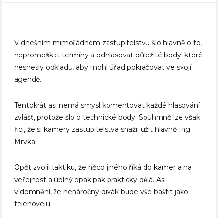
V dnešním mimořádném zastupitelstvu šlo hlavně o to,
nepromeškat termíny a odhlasovat důležité body, které
nesnesly odkladu, aby mohl úřad pokračovat ve svojí
agendě.
Tentokrát asi nemá smysl komentovat každé hlasování
zvlášť, protože šlo o technické body. Souhrnně lze však
říci, že si kamery zastupitelstva snažil užít hlavně Ing.
Mrvka.
Opět zvolil taktiku, že něco jiného říká do kamer a na
veřejnost a úplný opak pak prakticky dělá. Asi
v domnění, že nenáročný divák bude vše baštit jako
telenovelu.