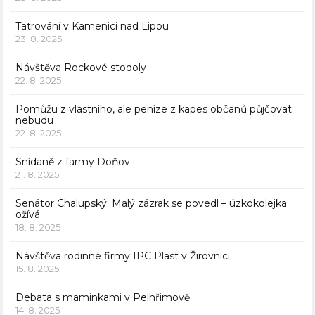
Tatrování v Kamenici nad Lipou
23. 8. 2025
Návštěva Rockové stodoly
22. 8. 2025
Pomůžu z vlastního, ale peníze z kapes občanů půjčovat
nebudu
22. 8. 2025
Snídaně z farmy Doňov
21. 8. 2025
Senátor Chalupský: Malý zázrak se povedl – úzkokolejka
ožívá
18. 8. 2025
Návštěva rodinné firmy IPC Plast v Žirovnici
15. 8. 2025
Debata s maminkami v Pelhřimově
14. 8. 2025