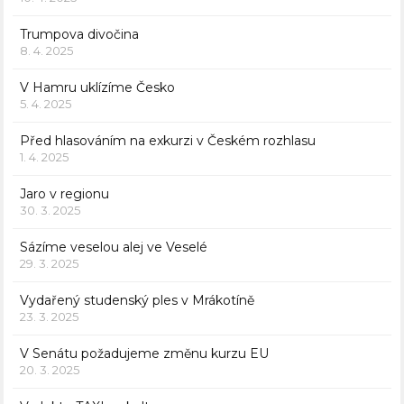
Trumpova divočina
8. 4. 2025
V Hamru uklízíme Česko
5. 4. 2025
Před hlasováním na exkurzi v Českém rozhlasu
1. 4. 2025
Jaro v regionu
30. 3. 2025
Sázíme veselou alej ve Veselé
29. 3. 2025
Vydařený studenský ples v Mrákotíně
23. 3. 2025
V Senátu požadujeme změnu kurzu EU
20. 3. 2025