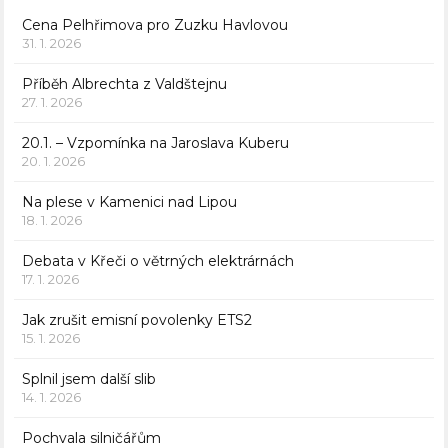
Cena Pelhřimova pro Zuzku Havlovou
31. 1. 2026
Příběh Albrechta z Valdštejnu
27. 1. 2026
20.1. – Vzpomínka na Jaroslava Kuberu
20. 1. 2026
Na plese v Kamenici nad Lipou
18. 1. 2026
Debata v Křeči o větrných elektrárnách
17. 1. 2026
Jak zrušit emisní povolenky ETS2
15. 1. 2026
Splnil jsem další slib
14. 1. 2026
Pochvala silničářům