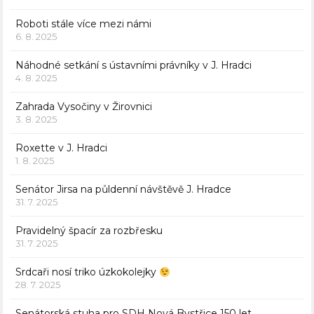
Roboti stále více mezi námi
6. 8. 2025
Náhodné setkání s ústavními právníky v J. Hradci
4. 8. 2025
Zahrada Vysočiny v Žirovnici
3. 8. 2025
Roxette v J. Hradci
1. 8. 2025
Senátor Jirsa na půldenní návštěvě J. Hradce
31. 7. 2025
Pravidelný špacír za rozbřesku
31. 7. 2025
Srdcaři nosí triko úzkokolejky
28. 7. 2025
Senátorská stuha pro SDH Nová Bystřice 150 let