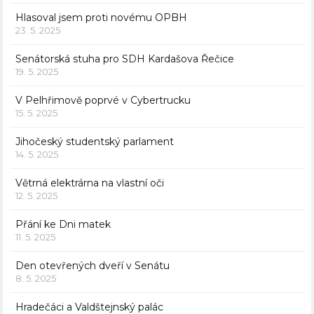
Hlasoval jsem proti novému OPBH
23. 5. 2025
Senátorská stuha pro SDH Kardašova Řečice
19. 5. 2025
V Pelhřimově poprvé v Cybertrucku
15. 5. 2025
Jihočeský studentský parlament
14. 5. 2025
Větrná elektrárna na vlastní oči
12. 5. 2025
Přání ke Dni matek
11. 5. 2025
Den otevřených dveří v Senátu
8. 5. 2025
Hradečáci a Valdštejnský palác