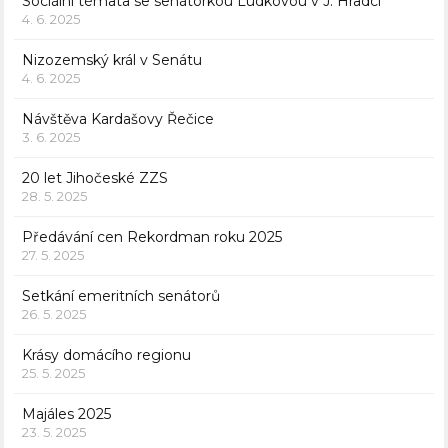
Sociální témata se senátorkou Ludkovou v J. Hradci
4. 6. 2025
Nizozemský král v Senátu
4. 6. 2025
Návštěva Kardašovy Řečice
3. 6. 2025
20 let Jihočeské ZZS
28. 5. 2025
Předávání cen Rekordman roku 2025
27. 5. 2025
Setkání emeritních senátorů
26. 5. 2025
Krásy domácího regionu
25. 5. 2025
Majáles 2025
23. 5. 2025