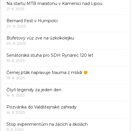
Na startu MTB maratonu v Kamenici nad Lipou
21. 6. 2025
Bernard Fest v Humpolci
20. 6. 2025
Bufetový vůz zve na úzkokolejku
20. 6. 2025
Senátorská stuha pro SDH Rynárec 120 let
19. 6. 2025
Černej pták napravuje trauma z mládí
18. 6. 2025
Čtyři legendy za jeden den
14. 6. 2025
Pozvánka do Valdštejnské zahrady
14. 6. 2025
Stop experimentům na žácích a školách
11. 6. 2025