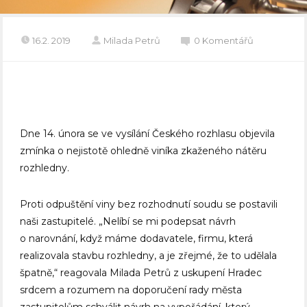
16.2. 2019
Milada Petrů
0 Komentářů
Dne 14. února se ve vysílání Českého rozhlasu objevila
zmínka o nejistotě ohledně viníka zkaženého nátěru
rozhledny.
Proti odpuštění viny bez rozhodnutí soudu se postavili
naši zastupitelé. „Nelíbí se mi podepsat návrh
o narovnání, když máme dodavatele, firmu, která
realizovala stavbu rozhledny, a je zřejmé, že to udělala
špatně,“ reagovala Milada Petrů z uskupení Hradec
srdcem a rozumem na doporučení rady města