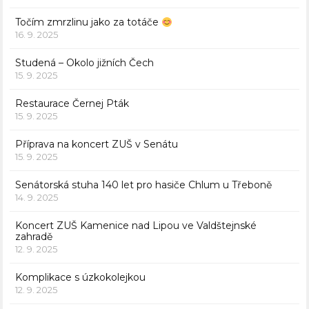
Točím zmrzlinu jako za totáče
16. 9. 2025
Studená – Okolo jižních Čech
15. 9. 2025
Restaurace Černej Pták
15. 9. 2025
Příprava na koncert ZUŠ v Senátu
15. 9. 2025
Senátorská stuha 140 let pro hasiče Chlum u Třeboně
14. 9. 2025
Koncert ZUŠ Kamenice nad Lipou ve Valdštejnské
zahradě
12. 9. 2025
Komplikace s úzkokolejkou
12. 9. 2025