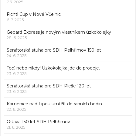
7. 7. 2025
Fichtl Cup v Nové Včelnici
6. 7. 2025
Gepard Express je novým vlastníkem úzkokolejky
28. 6. 2025
Senátorská stuha pro SDH Pelhřimov 150 let
24. 6. 2025
Teď, nebo nikdy! Úzkokolejka jde do prodeje.
23. 6. 2025
Senátorská stuha pro SDH Pleše 120 let
23. 6. 2025
Kamenice nad Lipou umí žít do ranních hodin
22. 6. 2025
Oslava 150 let SDH Pelhřimov
21. 6. 2025