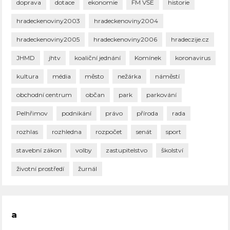
doprava
dotace
ekonomie
FM VŠE
historie
hradeckenoviny2003
hradeckenoviny2004
hradeckenoviny2005
hradeckenoviny2006
hradeczije.cz
JHMD
jhtv
koaliční jednání
Komínek
koronavirus
kultura
média
město
nežárka
náměstí
obchodní centrum
občan
park
parkování
Pelhřimov
podnikání
právo
příroda
rada
rozhlas
rozhledna
rozpočet
senát
sport
stavební zákon
volby
zastupitelstvo
školství
životní prostředí
žurnál
a