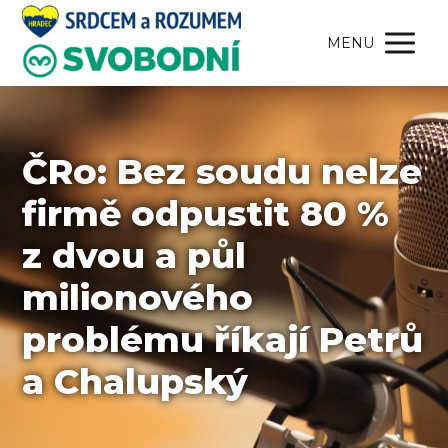
MENU
ČRo: Bez soudu nelze
firmě odpustit 80 %
z dvou a půl
milionového
problému říkají Petrů
a Chalupský