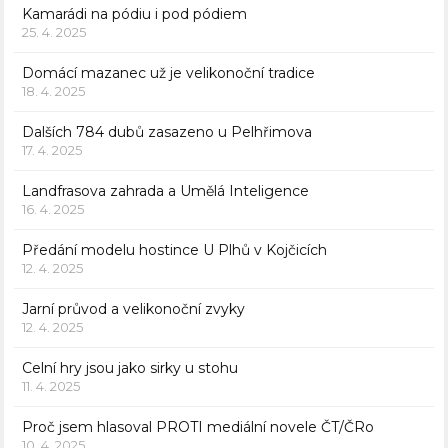
Kamarádi na pódiu i pod pódiem
25. 4. 2025
Domácí mazanec už je velikonoční tradice
18. 4. 2025
Dalších 784 dubů zasazeno u Pelhřimova
17. 4. 2025
Landfrasova zahrada a Umělá Inteligence
16. 4. 2025
Předání modelu hostince U Plhů v Kojčicích
12. 4. 2025
Jarní průvod a velikonoční zvyky
12. 4. 2025
Celní hry jsou jako sirky u stohu
11. 4. 2025
Proč jsem hlasoval PROTI mediální novele ČT/ČRo
10. 4. 2025