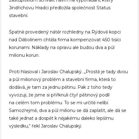
zastupitelům schválit návrh na vypořádání, který
Jindřichovu Hradci předložila společnost Status
stavební.
Špatně provedený nátěr rozhledny na Rýdově kopci
nad Děbolínem chtěla firma kompenzovat 450 tisíci
korunami. Náklady na opravu ale budou dva a půl
milionu korun.
Proti hlasoval i Jaroslav Chalupský. „Prostě je tady dvou
a půl milionový problém a stavební firma, která to
dodává, je tam za jednu pětinu. Pak z toho tedy
vyvozuji, že jsme si přiřknuli čtyř pětinový podíl
na celém tom problému. To se mi určitě nelíbí.
Samozřejmě, dva a půl milionu se dá zaplatit, ale dá se
také jednat a dospět k nějakému daleko lepšímu
výsledku,“ řekl Jaroslav Chalupský.