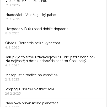
V elektroTAXI za kulturou
17. 3. 2025
Hradečáci a Valdštejnský palác
12. 3. 2025
Hospoda v Buku snad dobře dopadne
8. 3. 2025
Oběd u Bernarda nelze vynechat
4. 3. 2025
Tak jak je to s tou úzkokolejkou? Bude jezdit nebo ne?
Na nejčastější dotaz odpovídá senátor Chalupský
4. 3. 2025
Masopust a tradice na Vysočině
2. 3. 2025
Propaguji soutěž Vesnice roku
26. 2. 2025
Návštěva brněnského planetária