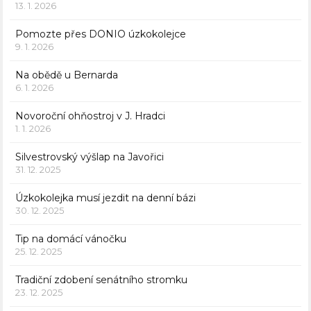
13. 1. 2026
Pomozte přes DONIO úzkokolejce
9. 1. 2026
Na obědě u Bernarda
6. 1. 2026
Novoroční ohňostroj v J. Hradci
1. 1. 2026
Silvestrovský výšlap na Javořici
31. 12. 2025
Úzkokolejka musí jezdit na denní bázi
30. 12. 2025
Tip na domácí vánočku
25. 12. 2025
Tradiční zdobení senátního stromku
23. 12. 2025