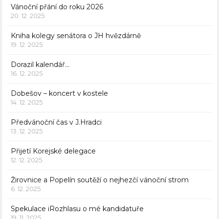
Vánoční přání do roku 2026
20. 12. 2025
Kniha kolegy senátora o JH hvězdárně
19. 12. 2025
Dorazil kalendář…
16. 12. 2025
Dobešov – koncert v kostele
14. 12. 2025
Předvánoční čas v J.Hradci
13. 12. 2025
Přijetí Korejské delegace
12. 12. 2025
Žirovnice a Popelín soutěží o nejhezčí vánoční strom
6. 12. 2025
Spekulace iRozhlasu o mé kandidatuře
19. 11. 2025