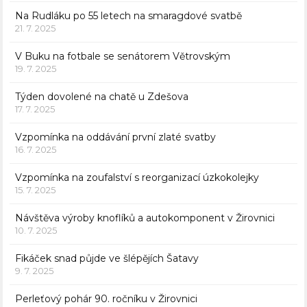
Na Rudláku po 55 letech na smaragdové svatbě
21. 7. 2025
V Buku na fotbale se senátorem Větrovským
19. 7. 2025
Týden dovolené na chatě u Zdešova
17. 7. 2025
Vzpomínka na oddávání první zlaté svatby
16. 7. 2025
Vzpomínka na zoufalství s reorganizací úzkokolejky
15. 7. 2025
Návštěva výroby knoflíků a autokomponent v Žirovnici
10. 7. 2025
Fikáček snad půjde ve šlépějích Šatavy
9. 7. 2025
Perleťový pohár 90. ročníku v Žirovnici