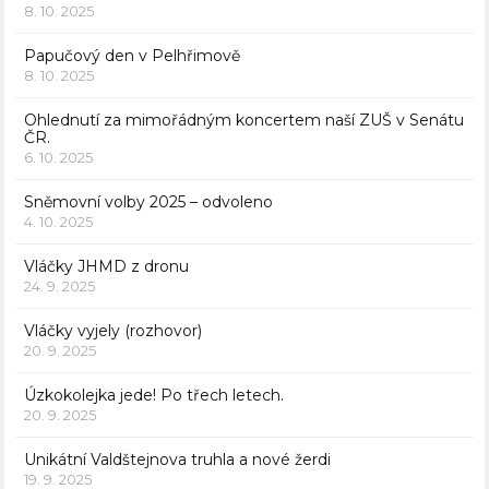
8. 10. 2025
Papučový den v Pelhřimově
8. 10. 2025
Ohlednutí za mimořádným koncertem naší ZUŠ v Senátu
ČR.
6. 10. 2025
Sněmovní volby 2025 – odvoleno
4. 10. 2025
Vláčky JHMD z dronu
24. 9. 2025
Vláčky vyjely (rozhovor)
20. 9. 2025
Úzkokolejka jede! Po třech letech.
20. 9. 2025
Unikátní Valdštejnova truhla a nové žerdi
19. 9. 2025