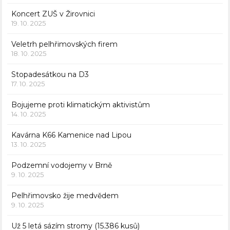
Koncert ZUŠ v Žirovnici
19. 10. 2025
Veletrh pelhřimovských firem
18. 10. 2025
Stopadesátkou na D3
17. 10. 2025
Bojujeme proti klimatickým aktivistům
14. 10. 2025
Kavárna K66 Kamenice nad Lipou
13. 10. 2025
Podzemní vodojemy v Brně
9. 10. 2025
Pelhřimovsko žije medvědem
9. 10. 2025
Už 5 letá sázím stromy (15.386 kusů)