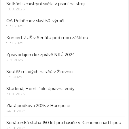
Setkání s mistryní světa v psaní na stroji
10. 9. 2025
OA Pelhřimov slaví 50. výročí
9. 9. 2025
Koncert ZUŠ v Senátu pod mou záštitou
9. 9. 2025
Zpravodajem ke zprávě NKÚ 2024
2. 9. 2025
Soutěž mladých hasičů v Žirovnici
1. 9. 2025
Studená, Horní Pole úpravna vody
31. 8. 2025
Zlatá podkova 2025 v Humpolci
24. 8. 2025
Senátorská stuha 150 let pro hasiče v Kamenici nad Lipou
23. 8. 2025