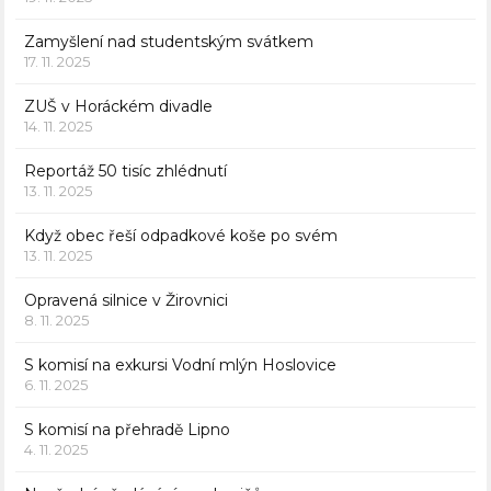
Zamyšlení nad studentským svátkem
17. 11. 2025
ZUŠ v Horáckém divadle
14. 11. 2025
Reportáž 50 tisíc zhlédnutí
13. 11. 2025
Když obec řeší odpadkové koše po svém
13. 11. 2025
Opravená silnice v Žirovnici
8. 11. 2025
S komisí na exkursi Vodní mlýn Hoslovice
6. 11. 2025
S komisí na přehradě Lipno
4. 11. 2025