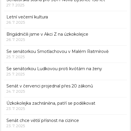
27. 7. 2025
Letní večerní kultura
26. 7. 2025
Brigádničili jsme v Akci Z na úzkokolejce
26. 7. 2025
Se senátorkou Smotlachovou v Malém Ratmírově
25. 7. 2025
Se senátorkou Ludkovou proti kvótám na ženy
25. 7. 2025
Senát v červenci projednal přes 20 zákonů
24. 7. 2025
Úzkokolejka zachráněna, patří se poděkovat
23. 7. 2025
Senát chce větší přísnost na cizince
23. 7. 2025