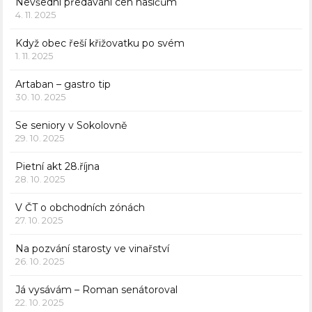
Nevšední předávání cen hasičům
4. 11. 2025
Když obec řeší křižovatku po svém
1. 11. 2025
Artaban – gastro tip
30. 10. 2025
Se seniory v Sokolovně
29. 10. 2025
Pietní akt 28.října
28. 10. 2025
V ČT o obchodních zónách
27. 10. 2025
Na pozvání starosty ve vinařství
26. 10. 2025
Já vysávám – Roman senátoroval
22. 10. 2025