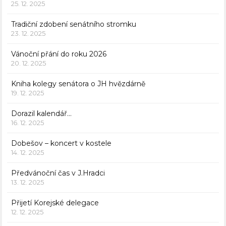
25. 12. 2025
Tradiční zdobení senátního stromku
23. 12. 2025
Vánoční přání do roku 2026
20. 12. 2025
Kniha kolegy senátora o JH hvězdárně
19. 12. 2025
Dorazil kalendář…
16. 12. 2025
Dobešov – koncert v kostele
14. 12. 2025
Předvánoční čas v J.Hradci
13. 12. 2025
Přijetí Korejské delegace
12. 12. 2025