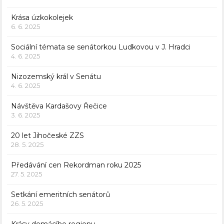
Krása úzkokolejek
6. 6. 2025
Sociální témata se senátorkou Ludkovou v J. Hradci
4. 6. 2025
Nizozemský král v Senátu
4. 6. 2025
Návštěva Kardašovy Řečice
3. 6. 2025
20 let Jihočeské ZZS
28. 5. 2025
Předávání cen Rekordman roku 2025
27. 5. 2025
Setkání emeritních senátorů
26. 5. 2025