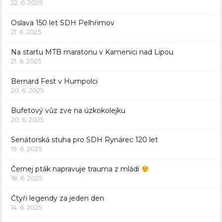
22. 6. 2025
Oslava 150 let SDH Pelhřimov
21. 6. 2025
Na startu MTB maratonu v Kamenici nad Lipou
21. 6. 2025
Bernard Fest v Humpolci
20. 6. 2025
Bufetový vůz zve na úzkokolejku
20. 6. 2025
Senátorská stuha pro SDH Rynárec 120 let
19. 6. 2025
Černej pták napravuje trauma z mládí
18. 6. 2025
Čtyři legendy za jeden den
14. 6. 2025