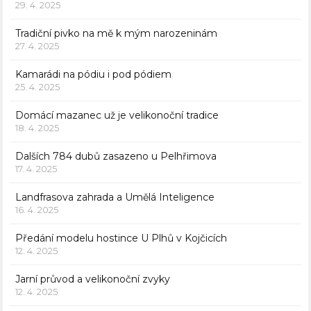
29. 4. 2025
Tradiční pivko na mě k mým narozeninám
27. 4. 2025
Kamarádi na pódiu i pod pódiem
25. 4. 2025
Domácí mazanec už je velikonoční tradice
18. 4. 2025
Dalších 784 dubů zasazeno u Pelhřimova
17. 4. 2025
Landfrasova zahrada a Umělá Inteligence
16. 4. 2025
Předání modelu hostince U Plhů v Kojčicích
12. 4. 2025
Jarní průvod a velikonoční zvyky
12. 4. 2025