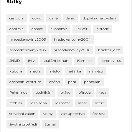
Štítky
centrum
covid
daně
deník
doplatek na bydlení
doprava
dotace
ekonomie
FM VŠE
historie
hradeckenoviny2003
hradeckenoviny2004
hradeckenoviny2005
hradeckenoviny2006
hradeczije.cz
JHMD
jhtv
koaliční jednání
Komínek
koronavirus
kultura
média
město
nežárka
náměstí
obchodní centrum
občan
park
parkování
Pelhřimov
podnikání
právo
příroda
rada
rozhlas
rozhledna
rozpočet
senát
sport
stavební zákon
volby
zastupitelstvo
školství
životní prostředí
žurnál