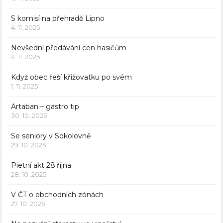
S komisí na přehradě Lipno
4. 11. 2025
Nevšední předávání cen hasičům
4. 11. 2025
Když obec řeší křižovatku po svém
1. 11. 2025
Artaban – gastro tip
30. 10. 2025
Se seniory v Sokolovně
29. 10. 2025
Pietní akt 28.října
28. 10. 2025
V ČT o obchodních zónách
27. 10. 2025