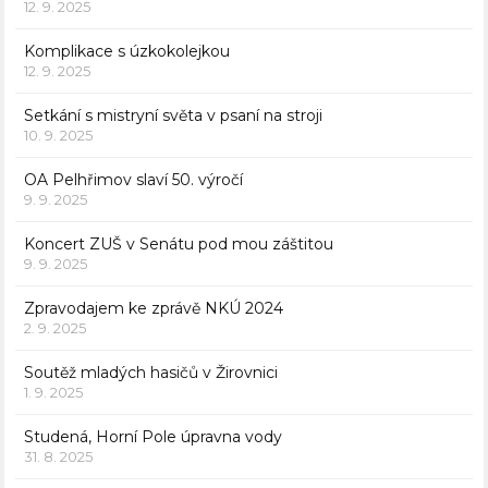
12. 9. 2025
Komplikace s úzkokolejkou
12. 9. 2025
Setkání s mistryní světa v psaní na stroji
10. 9. 2025
OA Pelhřimov slaví 50. výročí
9. 9. 2025
Koncert ZUŠ v Senátu pod mou záštitou
9. 9. 2025
Zpravodajem ke zprávě NKÚ 2024
2. 9. 2025
Soutěž mladých hasičů v Žirovnici
1. 9. 2025
Studená, Horní Pole úpravna vody
31. 8. 2025