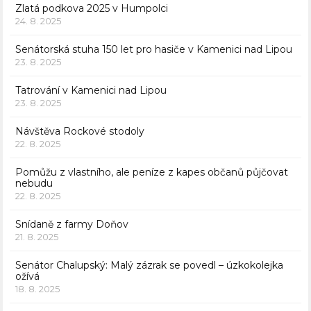
Zlatá podkova 2025 v Humpolci
24. 8. 2025
Senátorská stuha 150 let pro hasiče v Kamenici nad Lipou
23. 8. 2025
Tatrování v Kamenici nad Lipou
23. 8. 2025
Návštěva Rockové stodoly
22. 8. 2025
Pomůžu z vlastního, ale peníze z kapes občanů půjčovat
nebudu
22. 8. 2025
Snídaně z farmy Doňov
21. 8. 2025
Senátor Chalupský: Malý zázrak se povedl – úzkokolejka
ožívá
18. 8. 2025