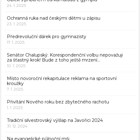
24. 1. 2025
Ochranná ruka nad českými dětmi u zápisu
23. 1. 2025
Předrevoluční dárek pro gymnazisty
17. 1. 2025
Senátor Chalupský: Korespondenční volbu nepovažuji
za šťastný krok! Bude z toho ještě mrzení…
10. 1. 2025
Místo novoroční rekapitulace reklama na sportovní
kroužky
7. 1. 2025
Přivítání Nového roku bez zbytečného rachotu
1. 1. 2025
Tradiční silvestrovský výšlap na Javořici 2024
31. 12. 2024
Na evangelické půlnoční mši