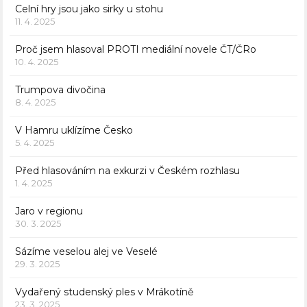
Celní hry jsou jako sirky u stohu
11. 4. 2025
Proč jsem hlasoval PROTI mediální novele ČT/ČRo
10. 4. 2025
Trumpova divočina
8. 4. 2025
V Hamru uklízíme Česko
5. 4. 2025
Před hlasováním na exkurzi v Českém rozhlasu
1. 4. 2025
Jaro v regionu
30. 3. 2025
Sázíme veselou alej ve Veselé
29. 3. 2025
Vydařený studenský ples v Mrákotíně
23. 3. 2025