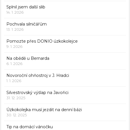
Splnil jsem další slib
14. 1. 2026
Pochvala silničářům
13. 1. 2026
Pomozte přes DONIO úzkokolejce
9. 1. 2026
Na obědě u Bernarda
6. 1. 2026
Novoroční ohňostroj v J. Hradci
1. 1. 2026
Silvestrovský výšlap na Javořici
31. 12. 2025
Úzkokolejka musí jezdit na denní bázi
30. 12. 2025
Tip na domácí vánočku