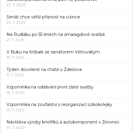
23. 7. 2025
Senát chce větší přísnost na cizince
23. 7. 2025
Na Rudláku po 55 letech na smaragdové svatbě
21. 7. 2025
V Buku na fotbale se senátorem Větrovským
19. 7. 2025
Týden dovolené na chatě u Zdešova
17. 7. 2025
Vzpomínka na oddávání první zlaté svatby
16. 7. 2025
Vzpomínka na zoufalství s reorganizací úzkokolejky
15. 7. 2025
Návštěva výroby knoflíků a autokomponent v Žirovnici
10. 7. 2025