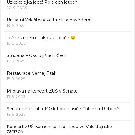
Úzkokolejka jede! Po třech letech.
20. 9. 2025
Unikátní Valdštejnova truhla a nové žerdi
19. 9. 2025
Točím zmrzlinu jako za totáče
16. 9. 2025
Studená – Okolo jižních Čech
15. 9. 2025
Restaurace Černej Pták
15. 9. 2025
Příprava na koncert ZUŠ v Senátu
15. 9. 2025
Senátorská stuha 140 let pro hasiče Chlum u Třeboně
14. 9. 2025
Koncert ZUŠ Kamenice nad Lipou ve Valdštejnské
zahradě