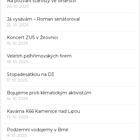
Na pozvání starosty ve vinařství
26. 10. 2025
Já vysávám – Roman senátoroval
22. 10. 2025
Koncert ZUŠ v Žirovnici
19. 10. 2025
Veletrh pelhřimovských firem
18. 10. 2025
Stopadesátkou na D3
17. 10. 2025
Bojujeme proti klimatickým aktivistům
14. 10. 2025
Kavárna K66 Kamenice nad Lipou
13. 10. 2025
Podzemní vodojemy v Brně
9. 10. 2025