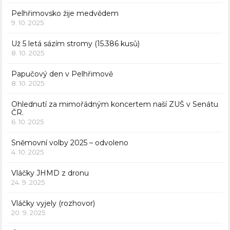
Pelhřimovsko žije medvědem
9. 10. 2025
Už 5 letá sázím stromy (15.386 kusů)
8. 10. 2025
Papučový den v Pelhřimově
8. 10. 2025
Ohlednutí za mimořádným koncertem naší ZUŠ v Senátu
ČR.
6. 10. 2025
Sněmovní volby 2025 – odvoleno
4. 10. 2025
Vláčky JHMD z dronu
24. 9. 2025
Vláčky vyjely (rozhovor)
20. 9. 2025