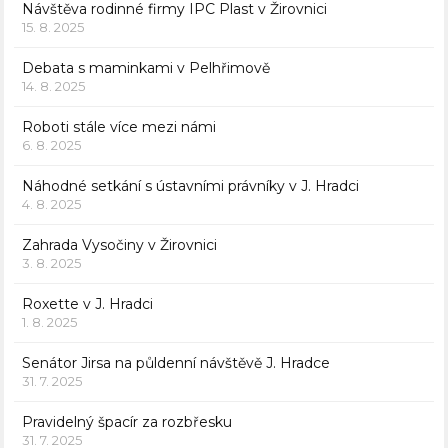
Návštěva rodinné firmy IPC Plast v Žirovnici
15. 8. 2025
Debata s maminkami v Pelhřimově
14. 8. 2025
Roboti stále více mezi námi
6. 8. 2025
Náhodné setkání s ústavními právníky v J. Hradci
4. 8. 2025
Zahrada Vysočiny v Žirovnici
3. 8. 2025
Roxette v J. Hradci
1. 8. 2025
Senátor Jirsa na půldenní návštěvě J. Hradce
31. 7. 2025
Pravidelný špacír za rozbřesku
31. 7. 2025