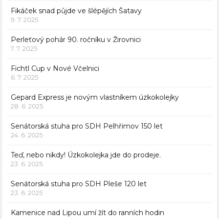
Fikáček snad půjde ve šlépějích Šatavy
9. 7. 2025
Perleťový pohár 90. ročníku v Žirovnici
7. 7. 2025
Fichtl Cup v Nové Včelnici
6. 7. 2025
Gepard Express je novým vlastníkem úzkokolejky
28. 6. 2025
Senátorská stuha pro SDH Pelhřimov 150 let
24. 6. 2025
Teď, nebo nikdy! Úzkokolejka jde do prodeje.
23. 6. 2025
Senátorská stuha pro SDH Pleše 120 let
23. 6. 2025
Kamenice nad Lipou umí žít do ranních hodin