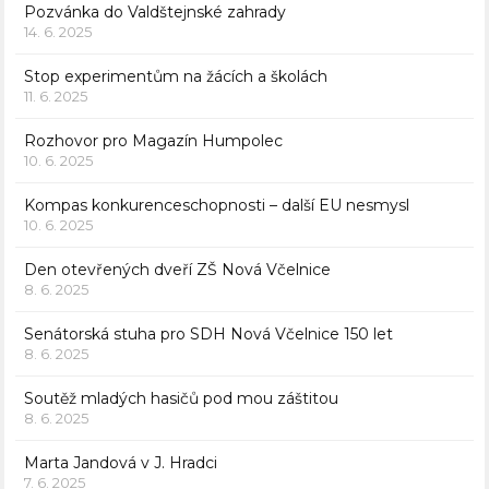
Pozvánka do Valdštejnské zahrady
14. 6. 2025
Stop experimentům na žácích a školách
11. 6. 2025
Rozhovor pro Magazín Humpolec
10. 6. 2025
Kompas konkurenceschopnosti – další EU nesmysl
10. 6. 2025
Den otevřených dveří ZŠ Nová Včelnice
8. 6. 2025
Senátorská stuha pro SDH Nová Včelnice 150 let
8. 6. 2025
Soutěž mladých hasičů pod mou záštitou
8. 6. 2025
Marta Jandová v J. Hradci
7. 6. 2025