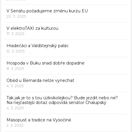
V Senátu požadujeme změnu kurzu EU
20. 3. 2025
V elektroTAXI za kulturou
17. 3. 2025
Hradečáci a Valdštejnský palác
12. 3. 2025
Hospoda v Buku snad dobře dopadne
8. 3. 2025
Oběd u Bernarda nelze vynechat
4. 3. 2025
Tak jak je to s tou úzkokolejkou? Bude jezdit nebo ne?
Na nejčastější dotaz odpovídá senátor Chalupský
4. 3. 2025
Masopust a tradice na Vysočině
2. 3. 2025