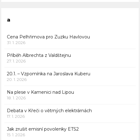
a
Cena Pelhřimova pro Zuzku Havlovou
31. 1. 2026
Příběh Albrechta z Valdštejnu
27. 1. 2026
20.1. – Vzpomínka na Jaroslava Kuberu
20. 1. 2026
Na plese v Kamenici nad Lipou
18. 1. 2026
Debata v Křeči o větrných elektrárnách
17. 1. 2026
Jak zrušit emisní povolenky ETS2
15. 1. 2026