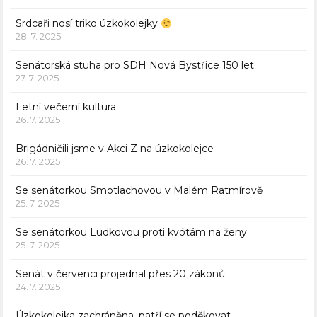
Srdcaři nosí triko úzkokolejky
28. 7. 2025
Senátorská stuha pro SDH Nová Bystřice 150 let
27. 7. 2025
Letní večerní kultura
26. 7. 2025
Brigádničili jsme v Akci Z na úzkokolejce
26. 7. 2025
Se senátorkou Smotlachovou v Malém Ratmírově
25. 7. 2025
Se senátorkou Ludkovou proti kvótám na ženy
25. 7. 2025
Senát v červenci projednal přes 20 zákonů
24. 7. 2025
Úzkokolejka zachráněna, patří se poděkovat