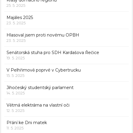
Krásy domácího regionu
25. 5. 2025
Majáles 2025
23. 5. 2025
Hlasoval jsem proti novému OPBH
23. 5. 2025
Senátorská stuha pro SDH Kardašova Řečice
19. 5. 2025
V Pelhřimově poprvé v Cybertrucku
15. 5. 2025
Jihočeský studentský parlament
14. 5. 2025
Větrná elektrárna na vlastní oči
12. 5. 2025
Přání ke Dni matek
11. 5. 2025