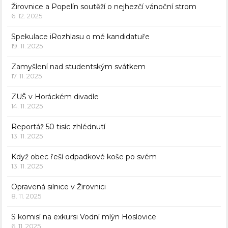
Žirovnice a Popelín soutěží o nejhezčí vánoční strom
6. 12. 2025
Spekulace iRozhlasu o mé kandidatuře
19. 11. 2025
Zamyšlení nad studentským svátkem
17. 11. 2025
ZUŠ v Horáckém divadle
14. 11. 2025
Reportáž 50 tisíc zhlédnutí
13. 11. 2025
Když obec řeší odpadkové koše po svém
13. 11. 2025
Opravená silnice v Žirovnici
8. 11. 2025
S komisí na exkursi Vodní mlýn Hoslovice
6. 11. 2025