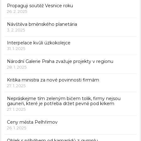
Propaguji soutěž Vesnice roku
26. 2. 2025
Návštěva brněnského planetária
3. 2. 2025
Interpelace kvůli úzkokolejce
31. 1. 2025
Národní Galerie Praha zvažuje projekty v regionu
28. 1. 2025
Kritika ministra za nové povinnosti firmám
27. 1. 2025
Nepráskejme tím zeleným bičem tolik, firmy nejsou
gauneři, které je potřeba držet pevně pod krkem
27. 1. 2025
Ceny města Pelhřimov
26. 1. 2025
Oblek s příběhem od kamarádů z gymplu