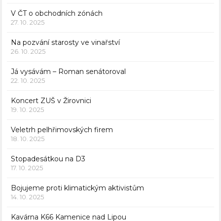
V ČT o obchodních zónách
27. 10. 2025
Na pozvání starosty ve vinařství
26. 10. 2025
Já vysávám – Roman senátoroval
22. 10. 2025
Koncert ZUŠ v Žirovnici
19. 10. 2025
Veletrh pelhřimovských firem
18. 10. 2025
Stopadesátkou na D3
17. 10. 2025
Bojujeme proti klimatickým aktivistům
14. 10. 2025
Kavárna K66 Kamenice nad Lipou