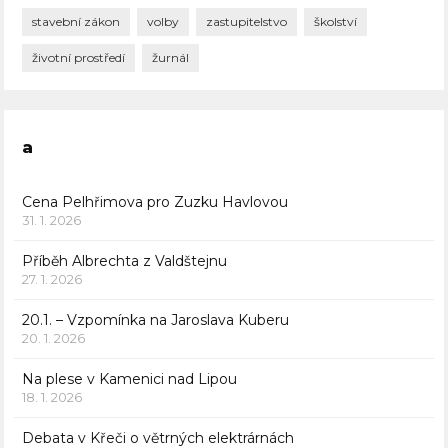
stavební zákon
volby
zastupitelstvo
školství
životní prostředí
žurnál
a
Cena Pelhřimova pro Zuzku Havlovou
31. 1. 2026
Příběh Albrechta z Valdštejnu
27. 1. 2026
20.1. – Vzpomínka na Jaroslava Kuberu
20. 1. 2026
Na plese v Kamenici nad Lipou
18. 1. 2026
Debata v Křeči o větrných elektrárnách