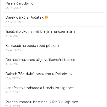
Pálení čarodějnic
30. 4. 2025
Dárek dárků z Počátek
29. 4. 2025
Tradiční pivko na mě k mým narozeninám
27. 4. 2025
Kamarádi na pódiu i pod pódiem
25. 4. 2025
Domácí mazanec už je velikonoční tradice
18. 4. 2025
Dalších 784 dubů zasazeno u Pelhřimova
17. 4. 2025
Landfrasova zahrada a Umělá Inteligence
16. 4. 2025
Předání modelu hostince U Plhů v Kojčicích
12. 4. 2025