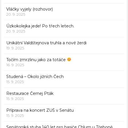
Vláčky vyjely (rozhovor)
20. 9. 2025
Úzkokolejka jede! Po třech letech.
20. 9. 2025
Unikátní Valdštejnova truhla a nové žerdi
19. 9. 2025
Točím zmrzlinu jako za totáče
16. 9. 2025
Studená – Okolo jižních Čech
15. 9. 2025
Restaurace Černej Pták
15. 9. 2025
Příprava na koncert ZUŠ v Senátu
15. 9. 2025
Senátorská stuha 140 let pro hasiče Chlum u Třeboně