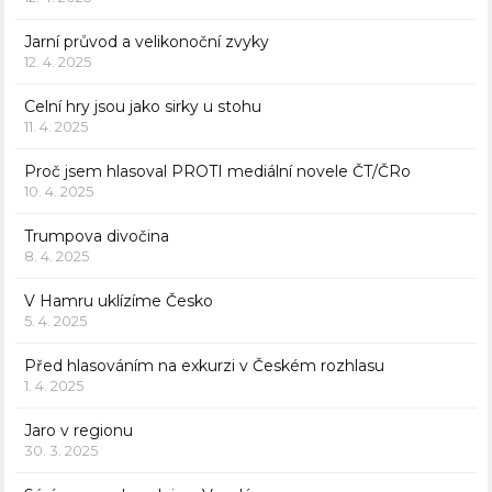
Jarní průvod a velikonoční zvyky
12. 4. 2025
Celní hry jsou jako sirky u stohu
11. 4. 2025
Proč jsem hlasoval PROTI mediální novele ČT/ČRo
10. 4. 2025
Trumpova divočina
8. 4. 2025
V Hamru uklízíme Česko
5. 4. 2025
Před hlasováním na exkurzi v Českém rozhlasu
1. 4. 2025
Jaro v regionu
30. 3. 2025