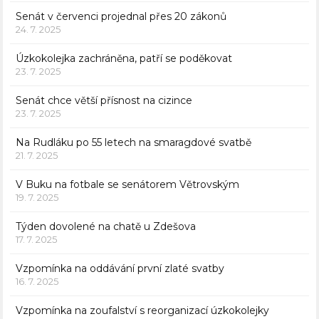
Senát v červenci projednal přes 20 zákonů
24. 7. 2025
Úzkokolejka zachráněna, patří se poděkovat
23. 7. 2025
Senát chce větší přísnost na cizince
23. 7. 2025
Na Rudláku po 55 letech na smaragdové svatbě
21. 7. 2025
V Buku na fotbale se senátorem Větrovským
19. 7. 2025
Týden dovolené na chatě u Zdešova
17. 7. 2025
Vzpomínka na oddávání první zlaté svatby
16. 7. 2025
Vzpomínka na zoufalství s reorganizací úzkokolejky