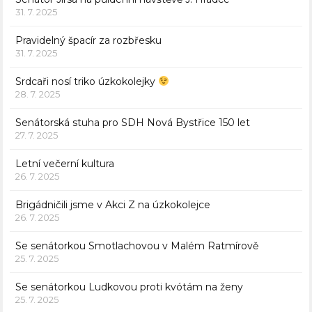
31. 7. 2025
Pravidelný špacír za rozbřesku
31. 7. 2025
Srdcaři nosí triko úzkokolejky
28. 7. 2025
Senátorská stuha pro SDH Nová Bystřice 150 let
27. 7. 2025
Letní večerní kultura
26. 7. 2025
Brigádničili jsme v Akci Z na úzkokolejce
26. 7. 2025
Se senátorkou Smotlachovou v Malém Ratmírově
25. 7. 2025
Se senátorkou Ludkovou proti kvótám na ženy
25. 7. 2025