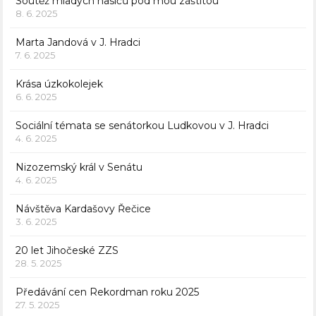
Soutěž mladých hasičů pod mou záštitou
8. 6. 2025
Marta Jandová v J. Hradci
7. 6. 2025
Krása úzkokolejek
6. 6. 2025
Sociální témata se senátorkou Ludkovou v J. Hradci
4. 6. 2025
Nizozemský král v Senátu
4. 6. 2025
Návštěva Kardašovy Řečice
3. 6. 2025
20 let Jihočeské ZZS
28. 5. 2025
Předávání cen Rekordman roku 2025
27. 5. 2025