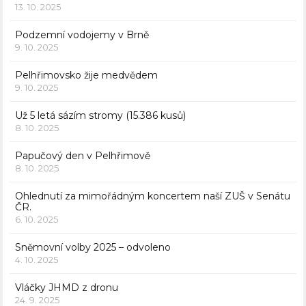
13. 10. 2025
Podzemní vodojemy v Brně
9. 10. 2025
Pelhřimovsko žije medvědem
9. 10. 2025
Už 5 letá sázím stromy (15.386 kusů)
8. 10. 2025
Papučový den v Pelhřimově
8. 10. 2025
Ohlednutí za mimořádným koncertem naší ZUŠ v Senátu
ČR.
6. 10. 2025
Sněmovní volby 2025 – odvoleno
4. 10. 2025
Vláčky JHMD z dronu
24. 9. 2025