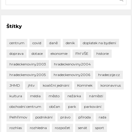
Štítky
centrum
covid
daně
deník
doplatek na bydlení
doprava
dotace
ekonomie
FM VŠE
historie
hradeckenoviny2003
hradeckenoviny2004
hradeckenoviny2005
hradeckenoviny2006
hradeczije.cz
JHMD
jhtv
koaliční jednání
Komínek
koronavirus
kultura
média
město
nežárka
náměstí
obchodní centrum
občan
park
parkování
Pelhřimov
podnikání
právo
příroda
rada
rozhlas
rozhledna
rozpočet
senát
sport