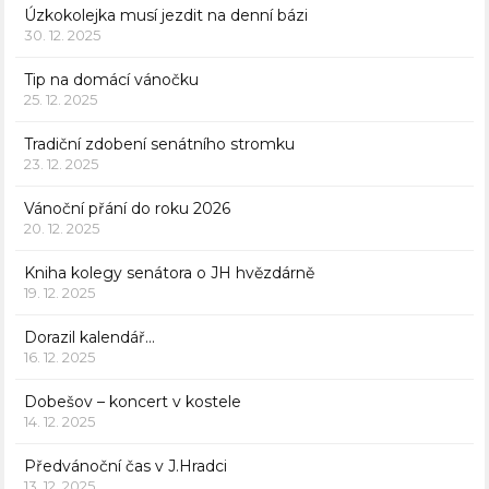
Úzkokolejka musí jezdit na denní bázi
30. 12. 2025
Tip na domácí vánočku
25. 12. 2025
Tradiční zdobení senátního stromku
23. 12. 2025
Vánoční přání do roku 2026
20. 12. 2025
Kniha kolegy senátora o JH hvězdárně
19. 12. 2025
Dorazil kalendář…
16. 12. 2025
Dobešov – koncert v kostele
14. 12. 2025
Předvánoční čas v J.Hradci
13. 12. 2025