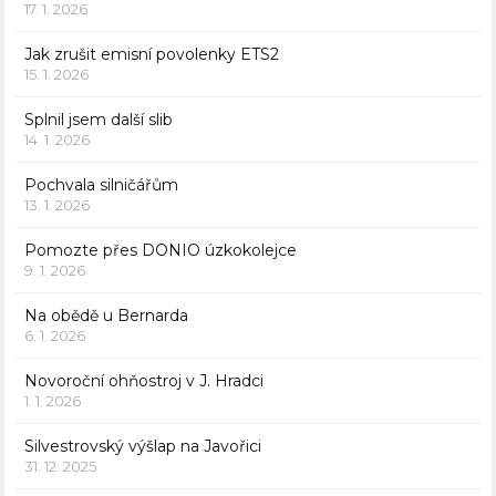
17. 1. 2026
Jak zrušit emisní povolenky ETS2
15. 1. 2026
Splnil jsem další slib
14. 1. 2026
Pochvala silničářům
13. 1. 2026
Pomozte přes DONIO úzkokolejce
9. 1. 2026
Na obědě u Bernarda
6. 1. 2026
Novoroční ohňostroj v J. Hradci
1. 1. 2026
Silvestrovský výšlap na Javořici
31. 12. 2025