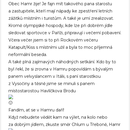
Obec Hamr žije! Je fajn mít takového pana starostu
a zastupitele, kteří mají nápady ke zpestření letních
zážitků místním i turistům. A také je umí zrealizovat.
Kromě olympijské hospody, kde lze při dobrém jídle
sledovat sportovce v Paříži, připravují i večerní pobavení.
Včera večer jsem si to při Rockovém večeru
Katapult/Kiss s místními užil a byla to moc příjemná
neformální beseda.
A také plná zajímavých náhodných setkání. Kdo by to
byl řekl, že si zrovna v Hamru popovídám s bývalým
panem velvyslancem v Itálii, s paní starostkou
z Vysočiny a těsně jsme se minuli s panem
místostarostou Havlíčkova Brodu
Fandím, ať se v Hamru daří!
Když nebudete vědět kam na výlet, na kolo nebo
za dobrým jídlem, zkuste směr Chlum u Třeboně, Hamr