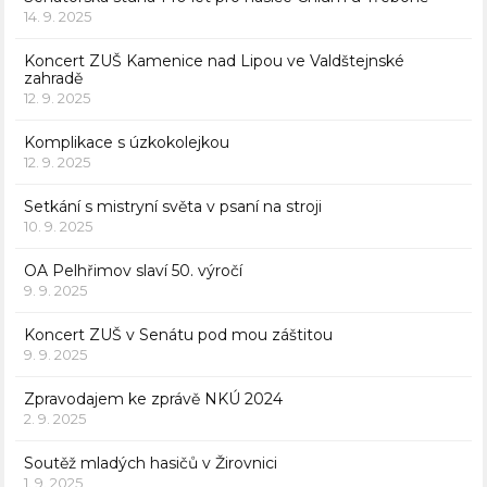
14. 9. 2025
Koncert ZUŠ Kamenice nad Lipou ve Valdštejnské
zahradě
12. 9. 2025
Komplikace s úzkokolejkou
12. 9. 2025
Setkání s mistryní světa v psaní na stroji
10. 9. 2025
OA Pelhřimov slaví 50. výročí
9. 9. 2025
Koncert ZUŠ v Senátu pod mou záštitou
9. 9. 2025
Zpravodajem ke zprávě NKÚ 2024
2. 9. 2025
Soutěž mladých hasičů v Žirovnici
1. 9. 2025