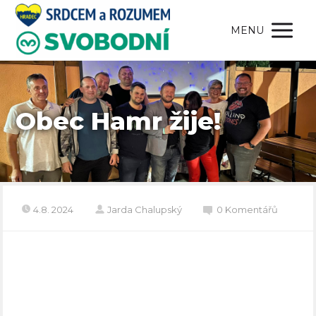
MENU
Obec Hamr žije!
4.8. 2024
Jarda Chalupský
0 Komentářů