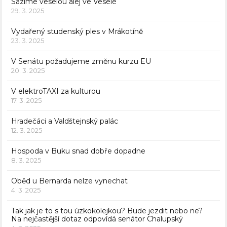
Sázíme veselou alej ve Veselé
29. 3. 2025
Vydařený studenský ples v Mrákotíně
23. 3. 2025
V Senátu požadujeme změnu kurzu EU
20. 3. 2025
V elektroTAXI za kulturou
17. 3. 2025
Hradečáci a Valdštejnský palác
12. 3. 2025
Hospoda v Buku snad dobře dopadne
8. 3. 2025
Oběd u Bernarda nelze vynechat
4. 3. 2025
Tak jak je to s tou úzkokolejkou? Bude jezdit nebo ne?
Na nejčastější dotaz odpovídá senátor Chalupský