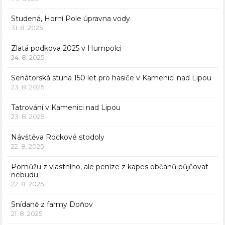
Studená, Horní Pole úpravna vody
31. 8. 2025
Zlatá podkova 2025 v Humpolci
24. 8. 2025
Senátorská stuha 150 let pro hasiče v Kamenici nad Lipou
23. 8. 2025
Tatrování v Kamenici nad Lipou
23. 8. 2025
Návštěva Rockové stodoly
22. 8. 2025
Pomůžu z vlastního, ale peníze z kapes občanů půjčovat
nebudu
22. 8. 2025
Snídaně z farmy Doňov
21. 8. 2025