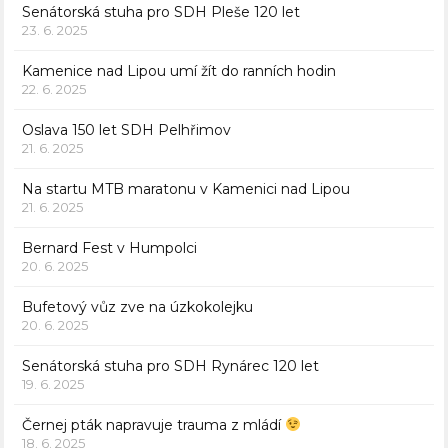
Senátorská stuha pro SDH Pleše 120 let
23. 6. 2025
Kamenice nad Lipou umí žít do ranních hodin
22. 6. 2025
Oslava 150 let SDH Pelhřimov
21. 6. 2025
Na startu MTB maratonu v Kamenici nad Lipou
21. 6. 2025
Bernard Fest v Humpolci
20. 6. 2025
Bufetový vůz zve na úzkokolejku
20. 6. 2025
Senátorská stuha pro SDH Rynárec 120 let
19. 6. 2025
Černej pták napravuje trauma z mládí
18. 6. 2025