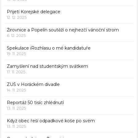
Přijetí Korejské delegace
12. 12. 2025
Žirovnice a Popelín soutěží o nejhezčí vánoční strom
6. 12. 2025
Spekulace iRozhlasu o mé kandidatuře
19. 11. 2025
Zamyšlení nad studentským svátkem
17. 11. 2025
ZUŠ v Horáckém divadle
14. 11. 2025
Reportáž 50 tisíc zhlédnutí
13. 11. 2025
Když obec řeší odpadkové koše po svém
13. 11. 2025