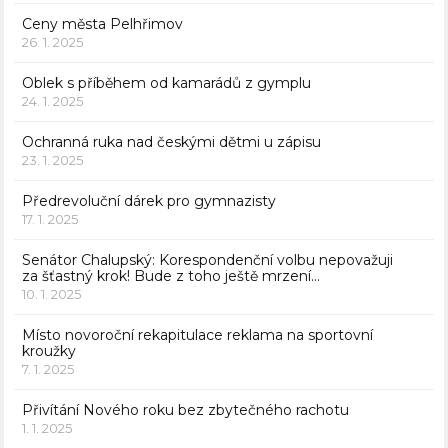
Ceny města Pelhřimov
26. 1. 2025
Oblek s příběhem od kamarádů z gymplu
24. 1. 2025
Ochranná ruka nad českými dětmi u zápisu
23. 1. 2025
Předrevoluční dárek pro gymnazisty
17. 1. 2025
Senátor Chalupský: Korespondenční volbu nepovažuji
za šťastný krok! Bude z toho ještě mrzení…
10. 1. 2025
Místo novoroční rekapitulace reklama na sportovní
kroužky
7. 1. 2025
Přivítání Nového roku bez zbytečného rachotu
1. 1. 2025