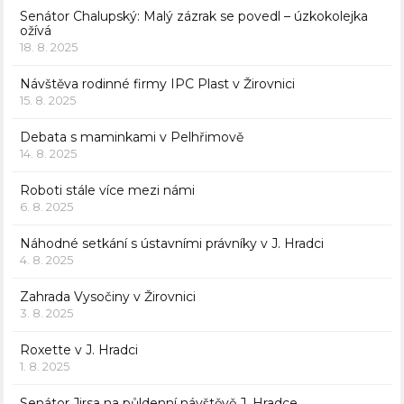
Senátor Chalupský: Malý zázrak se povedl – úzkokolejka
ožívá
18. 8. 2025
Návštěva rodinné firmy IPC Plast v Žirovnici
15. 8. 2025
Debata s maminkami v Pelhřimově
14. 8. 2025
Roboti stále více mezi námi
6. 8. 2025
Náhodné setkání s ústavními právníky v J. Hradci
4. 8. 2025
Zahrada Vysočiny v Žirovnici
3. 8. 2025
Roxette v J. Hradci
1. 8. 2025
Senátor Jirsa na půldenní návštěvě J. Hradce