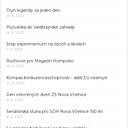
Čtyři legendy za jeden den
14. 6. 2025
Pozvánka do Valdštejnské zahrady
14. 6. 2025
Stop experimentům na žácích a školách
11. 6. 2025
Rozhovor pro Magazín Humpolec
10. 6. 2025
Kompas konkurenceschopnosti – další EU nesmysl
10. 6. 2025
Den otevřených dveří ZŠ Nová Včelnice
8. 6. 2025
Senátorská stuha pro SDH Nová Včelnice 150 let
8. 6. 2025