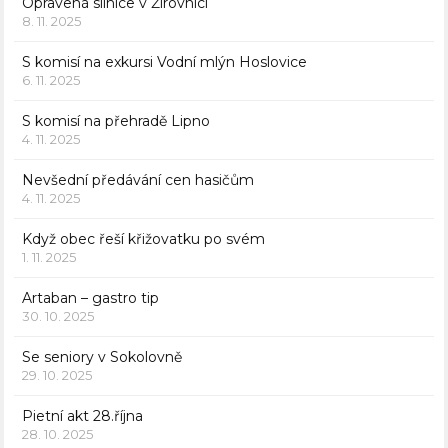
Opravená silnice v Žirovnici
8. 11. 2025
S komisí na exkursi Vodní mlýn Hoslovice
6. 11. 2025
S komisí na přehradě Lipno
4. 11. 2025
Nevšední předávání cen hasičům
4. 11. 2025
Když obec řeší křižovatku po svém
1. 11. 2025
Artaban – gastro tip
30. 10. 2025
Se seniory v Sokolovně
29. 10. 2025
Pietní akt 28.října
28. 10. 2025