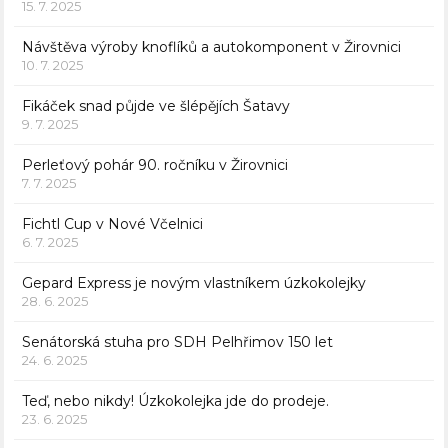
15. 7. 2025
Návštěva výroby knoflíků a autokomponent v Žirovnici
10. 7. 2025
Fikáček snad půjde ve šlépějích Šatavy
9. 7. 2025
Perleťový pohár 90. ročníku v Žirovnici
7. 7. 2025
Fichtl Cup v Nové Včelnici
6. 7. 2025
Gepard Express je novým vlastníkem úzkokolejky
28. 6. 2025
Senátorská stuha pro SDH Pelhřimov 150 let
24. 6. 2025
Teď, nebo nikdy! Úzkokolejka jde do prodeje.
23. 6. 2025