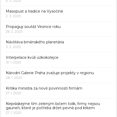
4. 3. 2025
Masopust a tradice na Vysočině
2. 3. 2025
Propaguji soutěž Vesnice roku
26. 2. 2025
Návštěva brněnského planetária
3. 2. 2025
Interpelace kvůli úzkokolejce
31. 1. 2025
Národní Galerie Praha zvažuje projekty v regionu
28. 1. 2025
Kritika ministra za nové povinnosti firmám
27. 1. 2025
Nepráskejme tím zeleným bičem tolik, firmy nejsou
gauneři, které je potřeba držet pevně pod krkem
27. 1. 2025