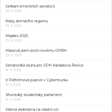
Setkání emeritních senátorů
26. 5. 2025
Krásy domácího regionu
25. 5. 2025
Majáles 2025
23. 5. 2025
Hlasoval jsem proti novému OPBH
23. 5. 2025
Senátorská stuha pro SDH Kardašova Řečice
19. 5. 2025
V Pelhřimově poprvé v Cybertrucku
15. 5. 2025
Jihočeský studentský parlament
14. 5. 2025
Větrná elektrárna na vlastní oči