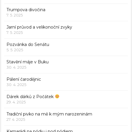
Trumpova divočina
7. 5. 2025
Jarní průvod a velikonoční zvyky
7. 5. 2025
Pozvánka do Senátu
5. 5. 2025
Stavění máje v Buku
30. 4. 2025
Pálení čarodějnic
30. 4. 2025
Dárek dárků z Počátek
29. 4. 2025
Tradiční pivko na mě k mým narozeninám
27. 4. 2025
Kamarádi na pódiu i pod pódiem