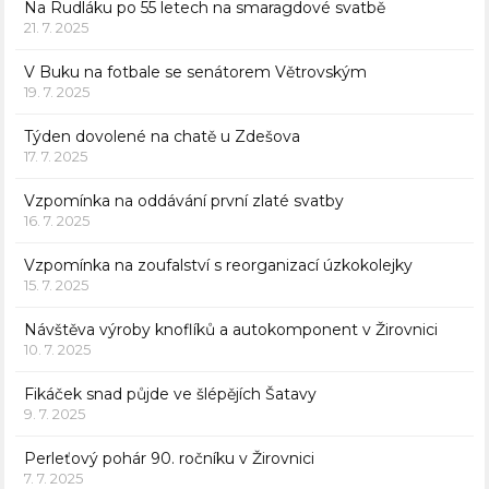
Na Rudláku po 55 letech na smaragdové svatbě
21. 7. 2025
V Buku na fotbale se senátorem Větrovským
19. 7. 2025
Týden dovolené na chatě u Zdešova
17. 7. 2025
Vzpomínka na oddávání první zlaté svatby
16. 7. 2025
Vzpomínka na zoufalství s reorganizací úzkokolejky
15. 7. 2025
Návštěva výroby knoflíků a autokomponent v Žirovnici
10. 7. 2025
Fikáček snad půjde ve šlépějích Šatavy
9. 7. 2025
Perleťový pohár 90. ročníku v Žirovnici
7. 7. 2025