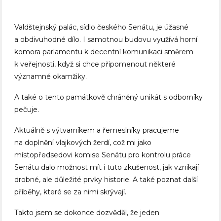
Valdštejnský palác, sídlo českého Senátu, je úžasné
a obdivuhodné dílo. I samotnou budovu využívá horní
komora parlamentu k decentní komunikaci směrem
k veřejnosti, když si chce připomenout některé
významné okamžiky.
A také o tento památkově chráněný unikát s odborníky
pečuje.
Aktuálně s výtvarníkem a řemeslníky pracujeme
na doplnění vlajkových žerdí, což mi jako
místopředsedovi komise Senátu pro kontrolu práce
Senátu dalo možnost mít i tuto zkušenost, jak vznikají
drobné, ale důležité prvky historie. A také poznat další
příběhy, které se za nimi skrývají.
Takto jsem se dokonce dozvěděl, že jeden