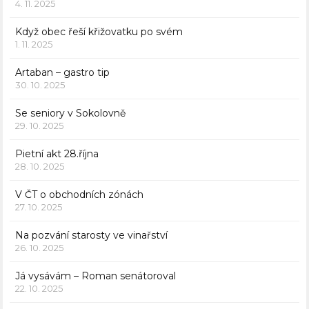
4. 11. 2025
Když obec řeší křižovatku po svém
1. 11. 2025
Artaban – gastro tip
30. 10. 2025
Se seniory v Sokolovně
29. 10. 2025
Pietní akt 28.října
28. 10. 2025
V ČT o obchodních zónách
27. 10. 2025
Na pozvání starosty ve vinařství
26. 10. 2025
Já vysávám – Roman senátoroval
22. 10. 2025