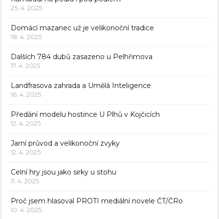
25. 4. 2025
Domácí mazanec už je velikonoční tradice
18. 4. 2025
Dalších 784 dubů zasazeno u Pelhřimova
17. 4. 2025
Landfrasova zahrada a Umělá Inteligence
16. 4. 2025
Předání modelu hostince U Plhů v Kojčicích
12. 4. 2025
Jarní průvod a velikonoční zvyky
12. 4. 2025
Celní hry jsou jako sirky u stohu
11. 4. 2025
Proč jsem hlasoval PROTI mediální novele ČT/ČRo
10. 4. 2025