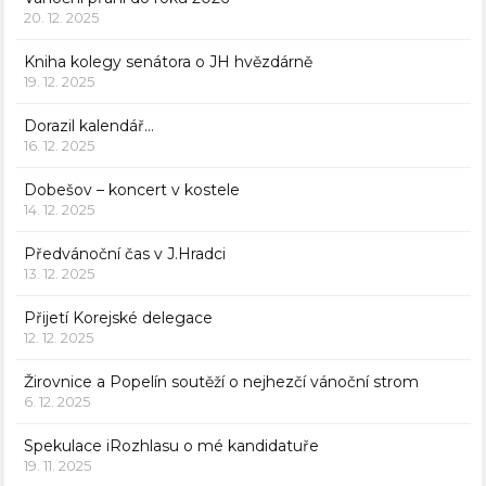
20. 12. 2025
Kniha kolegy senátora o JH hvězdárně
19. 12. 2025
Dorazil kalendář…
16. 12. 2025
Dobešov – koncert v kostele
14. 12. 2025
Předvánoční čas v J.Hradci
13. 12. 2025
Přijetí Korejské delegace
12. 12. 2025
Žirovnice a Popelín soutěží o nejhezčí vánoční strom
6. 12. 2025
Spekulace iRozhlasu o mé kandidatuře
19. 11. 2025