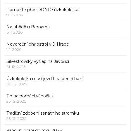
Pomozte přes DONIO úzkokolejce
9. 1. 2026
Na obědě u Bernarda
6. 1. 2026
Novoroční ohňostroj v J. Hradci
1. 1. 2026
Silvestrovský výšlap na Javořici
31. 12. 2025
Úzkokolejka musí jezdit na denní bázi
30. 12. 2025
Tip na domácí vánočku
25. 12. 2025
Tradiční zdobení senátního stromku
23. 12. 2025
Vánoční přání do roku 2026