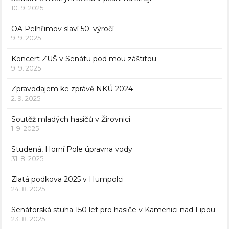
10. 9. 2025
OA Pelhřimov slaví 50. výročí
9. 9. 2025
Koncert ZUŠ v Senátu pod mou záštitou
9. 9. 2025
Zpravodajem ke zprávě NKÚ 2024
2. 9. 2025
Soutěž mladých hasičů v Žirovnici
1. 9. 2025
Studená, Horní Pole úpravna vody
31. 8. 2025
Zlatá podkova 2025 v Humpolci
24. 8. 2025
Senátorská stuha 150 let pro hasiče v Kamenici nad Lipou
23. 8. 2025