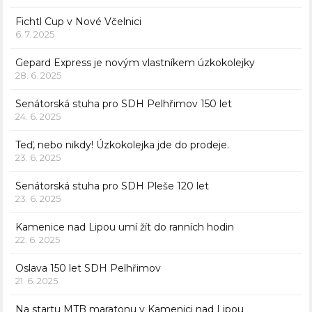
Fichtl Cup v Nové Včelnici
6. 7. 2025
Gepard Express je novým vlastníkem úzkokolejky
28. 6. 2025
Senátorská stuha pro SDH Pelhřimov 150 let
24. 6. 2025
Teď, nebo nikdy! Úzkokolejka jde do prodeje.
23. 6. 2025
Senátorská stuha pro SDH Pleše 120 let
23. 6. 2025
Kamenice nad Lipou umí žít do ranních hodin
22. 6. 2025
Oslava 150 let SDH Pelhřimov
21. 6. 2025
Na startu MTB maratonu v Kamenici nad Lipou