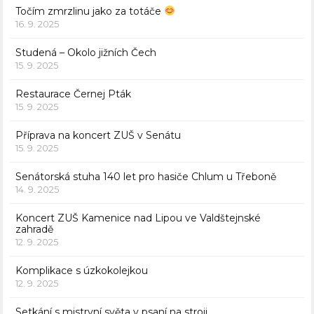
Točím zmrzlinu jako za totáče
16. 9. 2025
Studená – Okolo jižních Čech
15. 9. 2025
Restaurace Černej Pták
15. 9. 2025
Příprava na koncert ZUŠ v Senátu
15. 9. 2025
Senátorská stuha 140 let pro hasiče Chlum u Třeboně
14. 9. 2025
Koncert ZUŠ Kamenice nad Lipou ve Valdštejnské
zahradě
12. 9. 2025
Komplikace s úzkokolejkou
12. 9. 2025
Setkání s mistryní světa v psaní na stroji