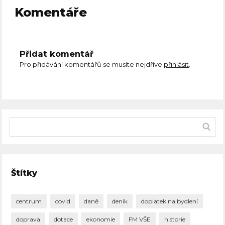
Komentáře
Přidat komentář
Pro přidávání komentářů se musíte nejdříve
přihlásit
.
Štítky
centrum
covid
daně
deník
doplatek na bydlení
doprava
dotace
ekonomie
FM VŠE
historie