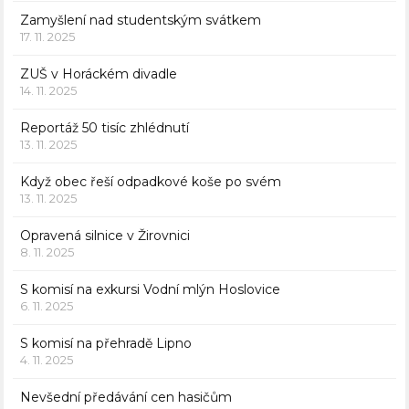
Zamyšlení nad studentským svátkem
17. 11. 2025
ZUŠ v Horáckém divadle
14. 11. 2025
Reportáž 50 tisíc zhlédnutí
13. 11. 2025
Když obec řeší odpadkové koše po svém
13. 11. 2025
Opravená silnice v Žirovnici
8. 11. 2025
S komisí na exkursi Vodní mlýn Hoslovice
6. 11. 2025
S komisí na přehradě Lipno
4. 11. 2025
Nevšední předávání cen hasičům