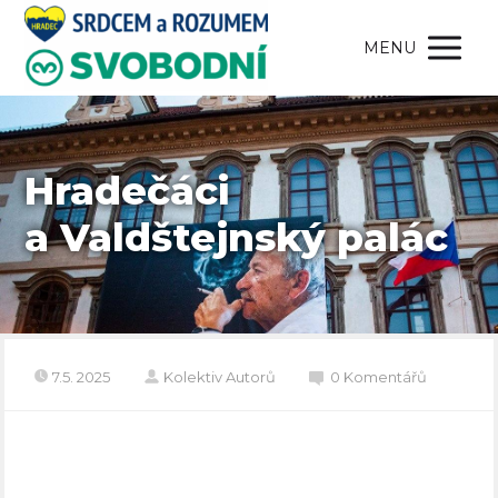
MENU
Hradečáci
a Valdštejnský palác
7.5. 2025
Kolektiv Autorů
0 Komentářů