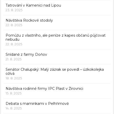
Tatrování v Kamenici nad Lipou
23. 8. 2025
Návštěva Rockové stodoly
22. 8. 2025
Pomůžu z vlastního, ale peníze z kapes občanů půjčovat
nebudu
22. 8. 2025
Snídaně z farmy Doňov
21. 8. 2025
Senátor Chalupský: Malý zázrak se povedl – úzkokolejka
ožívá
18. 8. 2025
Návštěva rodinné firmy IPC Plast v Žirovnici
15. 8. 2025
Debata s maminkami v Pelhřimově
14. 8. 2025