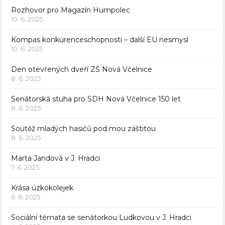
Rozhovor pro Magazín Humpolec
10. 6. 2025
Kompas konkurenceschopnosti – další EU nesmysl
10. 6. 2025
Den otevřených dveří ZŠ Nová Včelnice
8. 6. 2025
Senátorská stuha pro SDH Nová Včelnice 150 let
8. 6. 2025
Soutěž mladých hasičů pod mou záštitou
8. 6. 2025
Marta Jandová v J. Hradci
7. 6. 2025
Krása úzkokolejek
6. 6. 2025
Sociální témata se senátorkou Ludkovou v J. Hradci