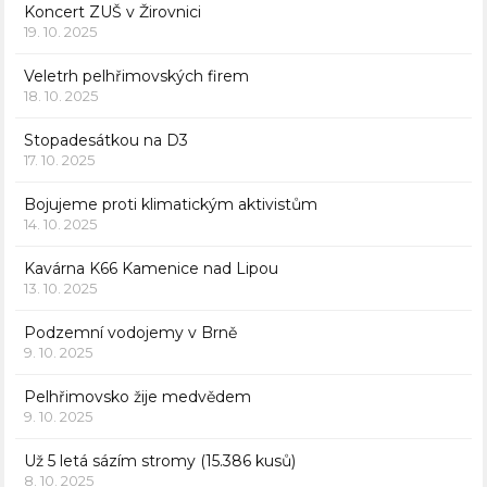
Koncert ZUŠ v Žirovnici
19. 10. 2025
Veletrh pelhřimovských firem
18. 10. 2025
Stopadesátkou na D3
17. 10. 2025
Bojujeme proti klimatickým aktivistům
14. 10. 2025
Kavárna K66 Kamenice nad Lipou
13. 10. 2025
Podzemní vodojemy v Brně
9. 10. 2025
Pelhřimovsko žije medvědem
9. 10. 2025
Už 5 letá sázím stromy (15.386 kusů)
8. 10. 2025