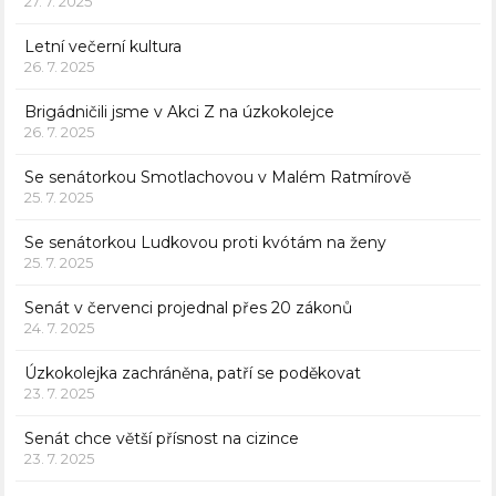
27. 7. 2025
Letní večerní kultura
26. 7. 2025
Brigádničili jsme v Akci Z na úzkokolejce
26. 7. 2025
Se senátorkou Smotlachovou v Malém Ratmírově
25. 7. 2025
Se senátorkou Ludkovou proti kvótám na ženy
25. 7. 2025
Senát v červenci projednal přes 20 zákonů
24. 7. 2025
Úzkokolejka zachráněna, patří se poděkovat
23. 7. 2025
Senát chce větší přísnost na cizince
23. 7. 2025