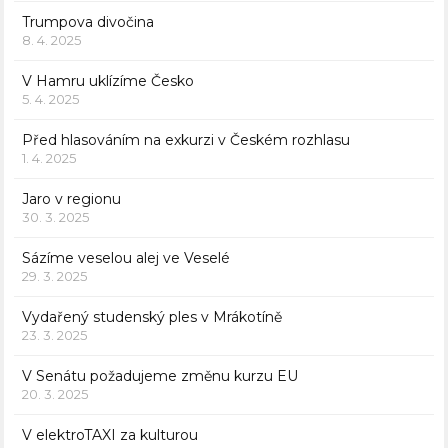
Trumpova divočina
8. 4. 2025
V Hamru uklízíme Česko
5. 4. 2025
Před hlasováním na exkurzi v Českém rozhlasu
1. 4. 2025
Jaro v regionu
30. 3. 2025
Sázíme veselou alej ve Veselé
29. 3. 2025
Vydařený studenský ples v Mrákotíně
23. 3. 2025
V Senátu požadujeme změnu kurzu EU
20. 3. 2025
V elektroTAXI za kulturou