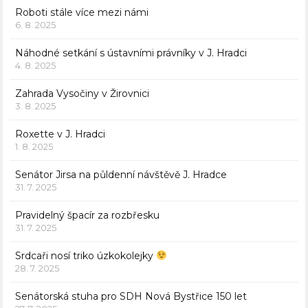
Roboti stále více mezi námi
6. 8. 2025
Náhodné setkání s ústavními právníky v J. Hradci
4. 8. 2025
Zahrada Vysočiny v Žirovnici
3. 8. 2025
Roxette v J. Hradci
1. 8. 2025
Senátor Jirsa na půldenní návštěvě J. Hradce
31. 7. 2025
Pravidelný špacír za rozbřesku
31. 7. 2025
Srdcaři nosí triko úzkokolejky
28. 7. 2025
Senátorská stuha pro SDH Nová Bystřice 150 let