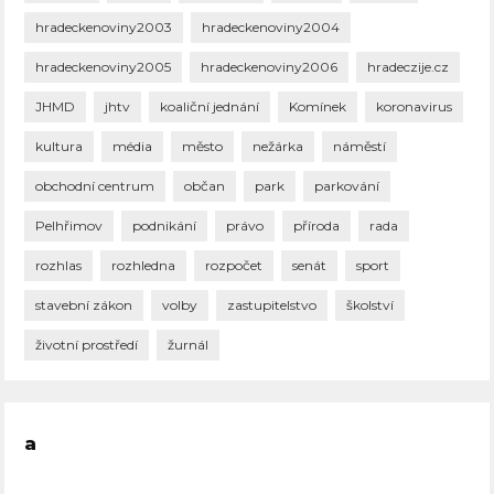
hradeckenoviny2003
hradeckenoviny2004
hradeckenoviny2005
hradeckenoviny2006
hradeczije.cz
JHMD
jhtv
koaliční jednání
Komínek
koronavirus
kultura
média
město
nežárka
náměstí
obchodní centrum
občan
park
parkování
Pelhřimov
podnikání
právo
příroda
rada
rozhlas
rozhledna
rozpočet
senát
sport
stavební zákon
volby
zastupitelstvo
školství
životní prostředí
žurnál
a