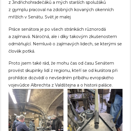
z Jindřichohradečáků a mých starších spolužáků
z gymplu pracoval na zdobných kovaných okenních
mřížích v Senátu. Svět je malej
Práce senátora je po všech stránkách různorodá
a zajímavá. Náročná, ale i díky takovým zkušenostem
odměňující. Nemluvě o zajímavých lidech, se kterými se
člověk potká.
Proto jsem také rád, že mohu čas od času Senátem
provést skupinky lidí z regionu, kteří se od kurátora při
prohlídce dozvědí o nevšedním příběhu evropského
vojevůdce Albrechta z Valdštejna a o historii paláce.