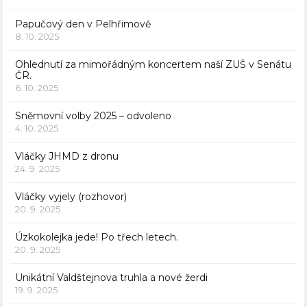
Papučový den v Pelhřimově
8. 10. 2025
Ohlednutí za mimořádným koncertem naší ZUŠ v Senátu
ČR.
6. 10. 2025
Sněmovní volby 2025 – odvoleno
4. 10. 2025
Vláčky JHMD z dronu
24. 9. 2025
Vláčky vyjely (rozhovor)
20. 9. 2025
Úzkokolejka jede! Po třech letech.
20. 9. 2025
Unikátní Valdštejnova truhla a nové žerdi
19. 9. 2025