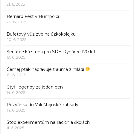
21. 6. 2025
Bernard Fest v Humpolci
20. 6. 2025
Bufetový vůz zve na úzkokolejku
20. 6. 2025
Senátorská stuha pro SDH Rynárec 120 let
19. 6. 2025
Černej pták napravuje trauma z mládí
18. 6. 2025
Čtyři legendy za jeden den
14. 6. 2025
Pozvánka do Valdštejnské zahrady
14. 6. 2025
Stop experimentům na žácích a školách
11. 6. 2025