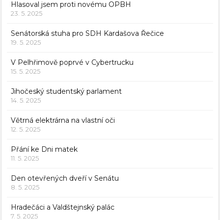
Hlasoval jsem proti novému OPBH
23. 5. 2025
Senátorská stuha pro SDH Kardašova Řečice
19. 5. 2025
V Pelhřimově poprvé v Cybertrucku
15. 5. 2025
Jihočeský studentský parlament
14. 5. 2025
Větrná elektrárna na vlastní oči
12. 5. 2025
Přání ke Dni matek
11. 5. 2025
Den otevřených dveří v Senátu
8. 5. 2025
Hradečáci a Valdštejnský palác
7. 5. 2025