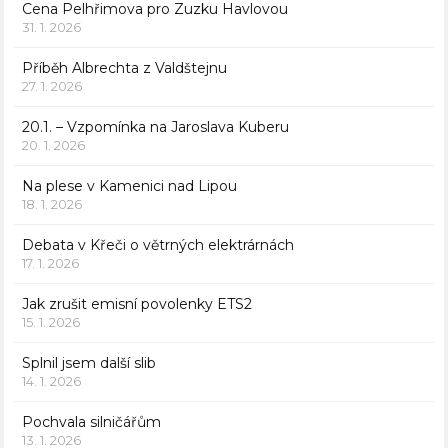
Cena Pelhřimova pro Zuzku Havlovou
31. 1. 2026
Příběh Albrechta z Valdštejnu
27. 1. 2026
20.1. – Vzpomínka na Jaroslava Kuberu
20. 1. 2026
Na plese v Kamenici nad Lipou
18. 1. 2026
Debata v Křeči o větrných elektrárnách
17. 1. 2026
Jak zrušit emisní povolenky ETS2
15. 1. 2026
Splnil jsem další slib
14. 1. 2026
Pochvala silničářům
13. 1. 2026