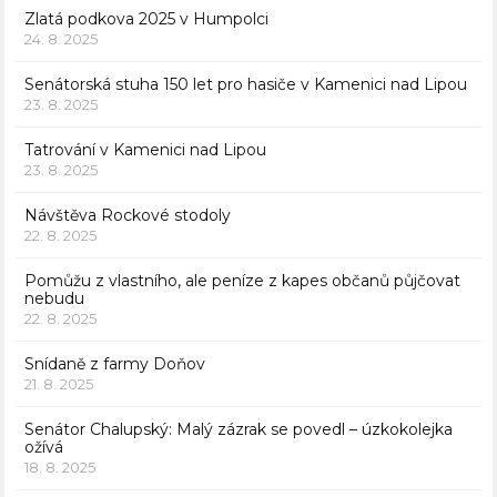
Zlatá podkova 2025 v Humpolci
24. 8. 2025
Senátorská stuha 150 let pro hasiče v Kamenici nad Lipou
23. 8. 2025
Tatrování v Kamenici nad Lipou
23. 8. 2025
Návštěva Rockové stodoly
22. 8. 2025
Pomůžu z vlastního, ale peníze z kapes občanů půjčovat
nebudu
22. 8. 2025
Snídaně z farmy Doňov
21. 8. 2025
Senátor Chalupský: Malý zázrak se povedl – úzkokolejka
ožívá
18. 8. 2025