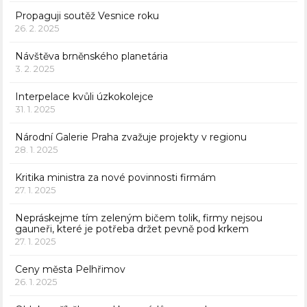
Propaguji soutěž Vesnice roku
26. 2. 2025
Návštěva brněnského planetária
3. 2. 2025
Interpelace kvůli úzkokolejce
31. 1. 2025
Národní Galerie Praha zvažuje projekty v regionu
28. 1. 2025
Kritika ministra za nové povinnosti firmám
27. 1. 2025
Nepráskejme tím zeleným bičem tolik, firmy nejsou
gauneři, které je potřeba držet pevně pod krkem
27. 1. 2025
Ceny města Pelhřimov
26. 1. 2025