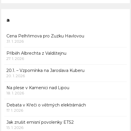
a
Cena Pelhřimova pro Zuzku Havlovou
31. 1. 2026
Příběh Albrechta z Valdštejnu
27. 1. 2026
20.1. – Vzpomínka na Jaroslava Kuberu
20. 1. 2026
Na plese v Kamenici nad Lipou
18. 1. 2026
Debata v Křeči o větrných elektrárnách
17. 1. 2026
Jak zrušit emisní povolenky ETS2
15. 1. 2026