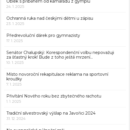
Oblek s příběhem od kamarádů z gymplu
24. 1. 2025
Ochranná ruka nad českými dětmi u zápisu
23. 1. 2025
Předrevoluční dárek pro gymnazisty
17. 1. 2025
Senátor Chalupský: Korespondenční volbu nepovažuji
za šťastný krok! Bude z toho ještě mrzení…
10. 1. 2025
Místo novoroční rekapitulace reklama na sportovní
kroužky
7. 1. 2025
Přivítání Nového roku bez zbytečného rachotu
1. 1. 2025
Tradiční silvestrovský výšlap na Javořici 2024
31. 12. 2024