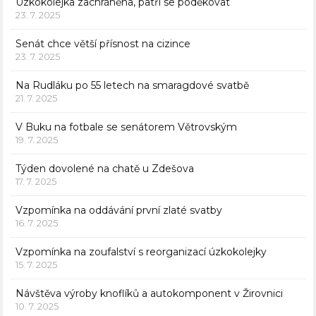
Úzkokolejka zachráněna, patří se poděkovat
23. 7. 2025
Senát chce větší přísnost na cizince
23. 7. 2025
Na Rudláku po 55 letech na smaragdové svatbě
21. 7. 2025
V Buku na fotbale se senátorem Větrovským
19. 7. 2025
Týden dovolené na chatě u Zdešova
17. 7. 2025
Vzpomínka na oddávání první zlaté svatby
16. 7. 2025
Vzpomínka na zoufalství s reorganizací úzkokolejky
15. 7. 2025
Návštěva výroby knoflíků a autokomponent v Žirovnici
10. 7. 2025