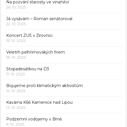
Na pozvání starosty ve vinařství
26. 10. 2025
Já vysávám – Roman senátoroval
22. 10. 2025
Koncert ZUŠ v Žirovnici
19. 10. 2025
Veletrh pelhřimovských firem
18. 10. 2025
Stopadesátkou na D3
17. 10. 2025
Bojujeme proti klimatickým aktivistům
14. 10. 2025
Kavárna K66 Kamenice nad Lipou
13. 10. 2025
Podzemní vodojemy v Brně
9. 10. 2025