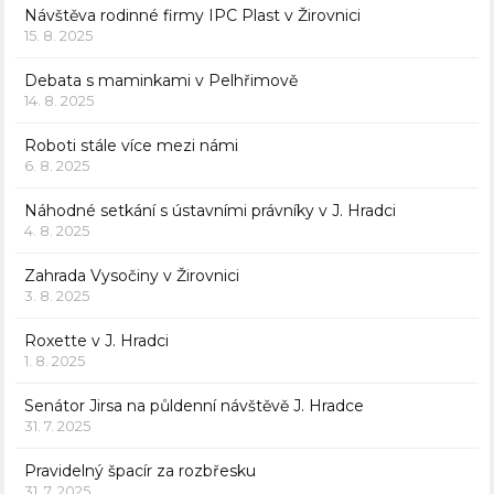
Návštěva rodinné firmy IPC Plast v Žirovnici
15. 8. 2025
Debata s maminkami v Pelhřimově
14. 8. 2025
Roboti stále více mezi námi
6. 8. 2025
Náhodné setkání s ústavními právníky v J. Hradci
4. 8. 2025
Zahrada Vysočiny v Žirovnici
3. 8. 2025
Roxette v J. Hradci
1. 8. 2025
Senátor Jirsa na půldenní návštěvě J. Hradce
31. 7. 2025
Pravidelný špacír za rozbřesku
31. 7. 2025