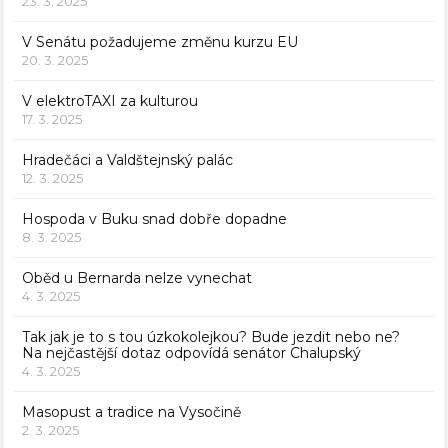
23. 3. 2025
V Senátu požadujeme změnu kurzu EU
20. 3. 2025
V elektroTAXI za kulturou
17. 3. 2025
Hradečáci a Valdštejnský palác
12. 3. 2025
Hospoda v Buku snad dobře dopadne
8. 3. 2025
Oběd u Bernarda nelze vynechat
4. 3. 2025
Tak jak je to s tou úzkokolejkou? Bude jezdit nebo ne?
Na nejčastější dotaz odpovídá senátor Chalupský
4. 3. 2025
Masopust a tradice na Vysočině
2. 3. 2025