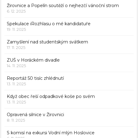
Žirovnice a Popelín soutěží o nejhezčí vánoční strom
6. 12. 2025
Spekulace iRozhlasu o mé kandidatuře
19. 11. 2025
Zamyšlení nad studentským svátkem
17. 11. 2025
ZUŠ v Horáckém divadle
14. 11. 2025
Reportáž 50 tisíc zhlédnutí
13. 11. 2025
Když obec řeší odpadkové koše po svém
13. 11. 2025
Opravená silnice v Žirovnici
8. 11. 2025
S komisí na exkursi Vodní mlýn Hoslovice