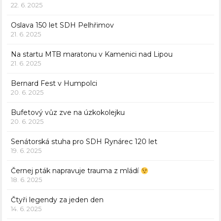
22. 6. 2025
Oslava 150 let SDH Pelhřimov
21. 6. 2025
Na startu MTB maratonu v Kamenici nad Lipou
21. 6. 2025
Bernard Fest v Humpolci
20. 6. 2025
Bufetový vůz zve na úzkokolejku
20. 6. 2025
Senátorská stuha pro SDH Rynárec 120 let
19. 6. 2025
Černej pták napravuje trauma z mládí
18. 6. 2025
Čtyři legendy za jeden den
14. 6. 2025