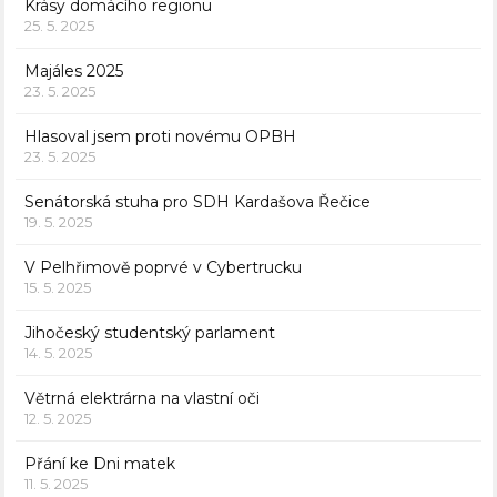
Krásy domácího regionu
25. 5. 2025
Majáles 2025
23. 5. 2025
Hlasoval jsem proti novému OPBH
23. 5. 2025
Senátorská stuha pro SDH Kardašova Řečice
19. 5. 2025
V Pelhřimově poprvé v Cybertrucku
15. 5. 2025
Jihočeský studentský parlament
14. 5. 2025
Větrná elektrárna na vlastní oči
12. 5. 2025
Přání ke Dni matek
11. 5. 2025