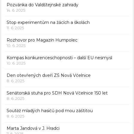
Pozvánka do Valdštejnské zahrady
14. 6. 2025
Stop experimentům na žácích a školách
11. 6. 2025
Rozhovor pro Magazín Humpolec
10. 6. 2025
Kompas konkurenceschopnosti – další EU nesmysl
10. 6. 2025
Den otevřených dveří ZŠ Nová Včelnice
8. 6. 2025
Senátorská stuha pro SDH Nová Včelnice 150 let
8. 6. 2025
Soutěž mladých hasičů pod mou záštitou
8. 6. 2025
Marta Jandová v J. Hradci
7. 6. 2025