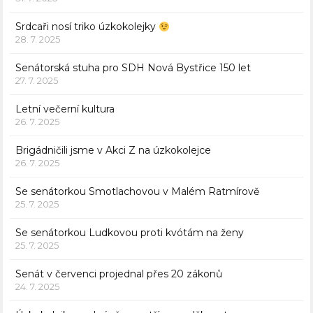
Srdcaři nosí triko úzkokolejky
28. 7. 2025
Senátorská stuha pro SDH Nová Bystřice 150 let
27. 7. 2025
Letní večerní kultura
26. 7. 2025
Brigádničili jsme v Akci Z na úzkokolejce
26. 7. 2025
Se senátorkou Smotlachovou v Malém Ratmírově
25. 7. 2025
Se senátorkou Ludkovou proti kvótám na ženy
25. 7. 2025
Senát v červenci projednal přes 20 zákonů
24. 7. 2025