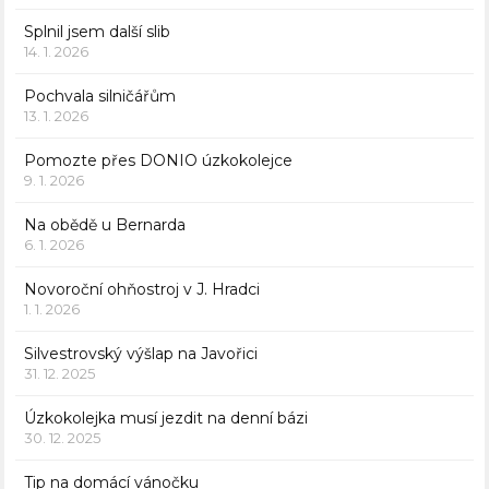
Splnil jsem další slib
14. 1. 2026
Pochvala silničářům
13. 1. 2026
Pomozte přes DONIO úzkokolejce
9. 1. 2026
Na obědě u Bernarda
6. 1. 2026
Novoroční ohňostroj v J. Hradci
1. 1. 2026
Silvestrovský výšlap na Javořici
31. 12. 2025
Úzkokolejka musí jezdit na denní bázi
30. 12. 2025
Tip na domácí vánočku