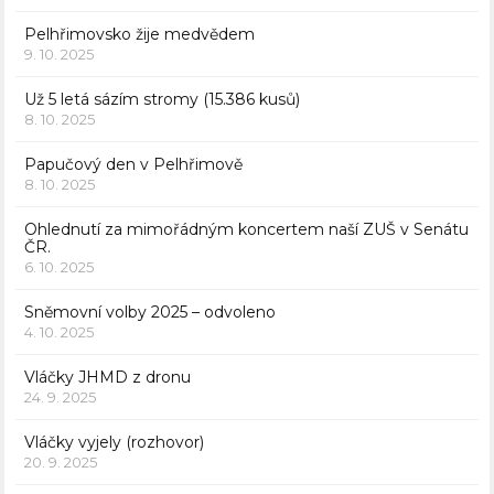
Pelhřimovsko žije medvědem
9. 10. 2025
Už 5 letá sázím stromy (15.386 kusů)
8. 10. 2025
Papučový den v Pelhřimově
8. 10. 2025
Ohlednutí za mimořádným koncertem naší ZUŠ v Senátu
ČR.
6. 10. 2025
Sněmovní volby 2025 – odvoleno
4. 10. 2025
Vláčky JHMD z dronu
24. 9. 2025
Vláčky vyjely (rozhovor)
20. 9. 2025