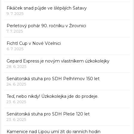
Fikáček snad půjde ve šlépějích Šatavy
9. 7. 2025
Perleťový pohár 90. ročníku v Žirovnici
7. 7. 2025
Fichtl Cup v Nové Včelnici
6. 7. 2025
Gepard Express je novým vlastníkem úzkokolejky
28. 6. 2025
Senátorská stuha pro SDH Pelhřimov 150 let
24. 6. 2025
Teď, nebo nikdy! Úzkokolejka jde do prodeje.
23. 6. 2025
Senátorská stuha pro SDH Pleše 120 let
23. 6. 2025
Kamenice nad Lipou umí žít do ranních hodin