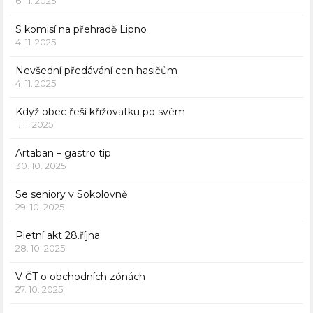
6. 11. 2025
S komisí na přehradě Lipno
4. 11. 2025
Nevšední předávání cen hasičům
4. 11. 2025
Když obec řeší křižovatku po svém
1. 11. 2025
Artaban – gastro tip
30. 10. 2025
Se seniory v Sokolovně
29. 10. 2025
Pietní akt 28.října
28. 10. 2025
V ČT o obchodních zónách
27. 10. 2025