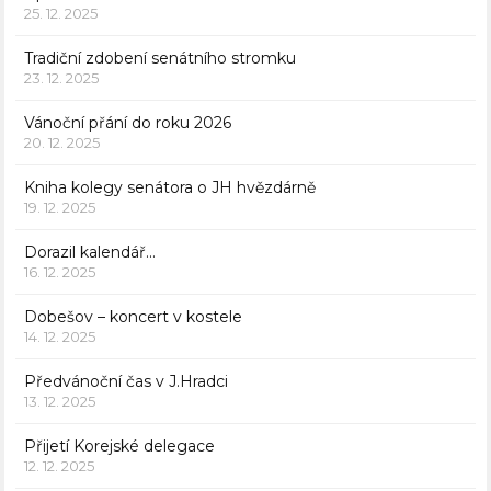
25. 12. 2025
Tradiční zdobení senátního stromku
23. 12. 2025
Vánoční přání do roku 2026
20. 12. 2025
Kniha kolegy senátora o JH hvězdárně
19. 12. 2025
Dorazil kalendář…
16. 12. 2025
Dobešov – koncert v kostele
14. 12. 2025
Předvánoční čas v J.Hradci
13. 12. 2025
Přijetí Korejské delegace
12. 12. 2025