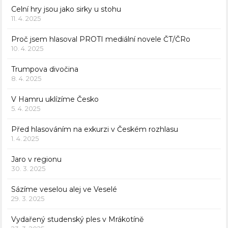
Celní hry jsou jako sirky u stohu
11. 4. 2025
Proč jsem hlasoval PROTI mediální novele ČT/ČRo
10. 4. 2025
Trumpova divočina
8. 4. 2025
V Hamru uklízíme Česko
5. 4. 2025
Před hlasováním na exkurzi v Českém rozhlasu
1. 4. 2025
Jaro v regionu
30. 3. 2025
Sázíme veselou alej ve Veselé
29. 3. 2025
Vydařený studenský ples v Mrákotíně