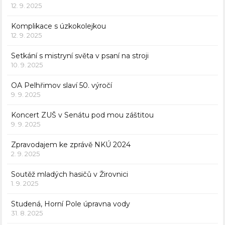
12. 9. 2025
Komplikace s úzkokolejkou
12. 9. 2025
Setkání s mistryní světa v psaní na stroji
10. 9. 2025
OA Pelhřimov slaví 50. výročí
9. 9. 2025
Koncert ZUŠ v Senátu pod mou záštitou
9. 9. 2025
Zpravodajem ke zprávě NKÚ 2024
2. 9. 2025
Soutěž mladých hasičů v Žirovnici
1. 9. 2025
Studená, Horní Pole úpravna vody
31. 8. 2025