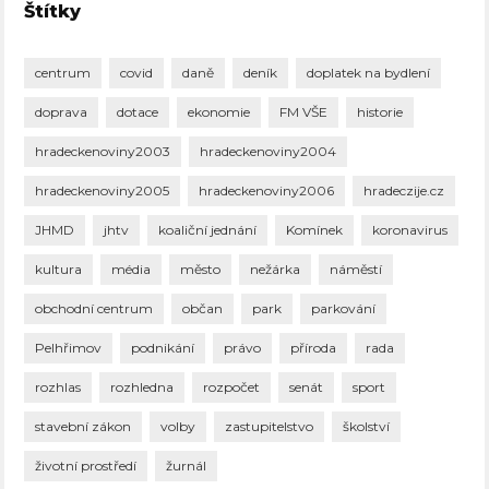
Štítky
centrum
covid
daně
deník
doplatek na bydlení
doprava
dotace
ekonomie
FM VŠE
historie
hradeckenoviny2003
hradeckenoviny2004
hradeckenoviny2005
hradeckenoviny2006
hradeczije.cz
JHMD
jhtv
koaliční jednání
Komínek
koronavirus
kultura
média
město
nežárka
náměstí
obchodní centrum
občan
park
parkování
Pelhřimov
podnikání
právo
příroda
rada
rozhlas
rozhledna
rozpočet
senát
sport
stavební zákon
volby
zastupitelstvo
školství
životní prostředí
žurnál