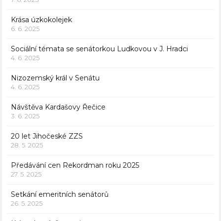
Krása úzkokolejek
6. 6. 2025
Sociální témata se senátorkou Ludkovou v J. Hradci
4. 6. 2025
Nizozemský král v Senátu
4. 6. 2025
Návštěva Kardašovy Řečice
3. 6. 2025
20 let Jihočeské ZZS
28. 5. 2025
Předávání cen Rekordman roku 2025
27. 5. 2025
Setkání emeritních senátorů
26. 5. 2025