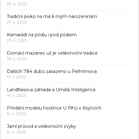
29. 4. 2025
Tradiční pivko na mě k mým narozeninám
27. 4. 2025
Kamarádi na pódiu i pod pódiem
25. 4. 2025
Domácí mazanec už je velikonoční tradice
18. 4. 2025
Dalších 784 dubů zasazeno u Pelhřimova
17. 4. 2025
Landfrasova zahrada a Umělá Inteligence
16. 4. 2025
Předání modelu hostince U Plhů v Kojčicích
12. 4. 2025
Jarní průvod a velikonoční zvyky
12. 4. 2025