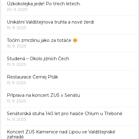
Úzkokolejka jede! Po třech letech.
20. 9. 2025
Unikátní Valdštejnova truhla a nové žerdi
19. 9. 2025
Točím zmrzlinu jako za totáče
16. 9. 2025
Studená – Okolo jižních Čech
15. 9. 2025
Restaurace Černej Pták
15. 9. 2025
Příprava na koncert ZUŠ v Senátu
15. 9. 2025
Senátorská stuha 140 let pro hasiče Chlum u Třeboně
14. 9. 2025
Koncert ZUŠ Kamenice nad Lipou ve Valdštejnské
zahradě