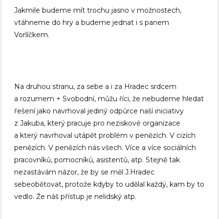
Jakmile budeme mít trochu jasno v možnostech,
vtáhneme do hry a budeme jednat i s panem
Vorlíčkem.
Na druhou stranu, za sebe a i za Hradec srdcem
a rozumem + Svobodní, můžu říci, že nebudeme hledat
řešení jako navrhoval jediný odpůrce naší iniciativy
z Jakuba, který pracuje pro neziskové organizace
a který navrhoval utápět problém v penězích. V cizích
penězích. V penězích nás všech. Více a více sociálních
pracovníků, pomocníků, asistentů, atp. Stejně tak
nezastávám názor, že by se měl J.Hradec
sebeobětovat, protože kdyby to udělal každý, kam by to
vedlo. Že náš přístup je nelidský atp.