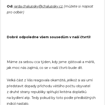
Od:
jarda.chalupsky@chalupsky.cz
(můžete si napsat
pro odběr)
Dobré odpoledne všem sousedům v naší čtvrti!
Máme za sebou cca týden, kdy jsme zjišťovali a měřili,
jak moc nás zajímá, co se v naší čtvrti bude dít.
Velká část z Vás reagovala okamžitě, jelikož si asi umí
představit dopady příchodu většího počtu obyvatel
z druhé strany republiky splňující kritéria doplatků
na bydlení atp. Tedy pokud by toto podle předběžných
indicií nastalo.