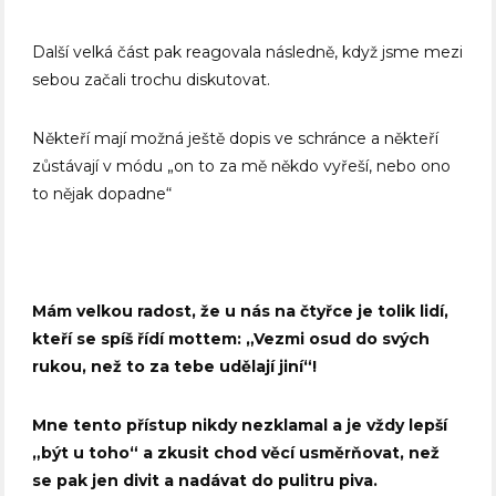
Další velká část pak reagovala následně, když jsme mezi
sebou začali trochu diskutovat.
Někteří mají možná ještě dopis ve schránce a někteří
zůstávají v módu „on to za mě někdo vyřeší, nebo ono
to nějak dopadne“
Mám velkou radost, že u nás na čtyřce je tolik lidí,
kteří se spíš řídí mottem: „Vezmi osud do svých
rukou, než to za tebe udělají jiní“!
Mne tento přístup nikdy nezklamal a je vždy lepší
„být u toho“ a zkusit chod věcí usměrňovat, než
se pak jen divit a nadávat do pulitru piva.