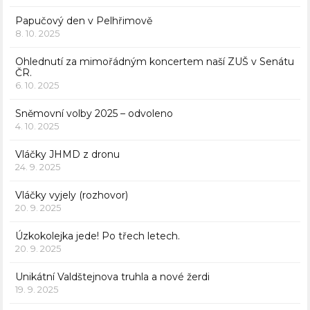
Papučový den v Pelhřimově
8. 10. 2025
Ohlednutí za mimořádným koncertem naší ZUŠ v Senátu
ČR.
6. 10. 2025
Sněmovní volby 2025 – odvoleno
4. 10. 2025
Vláčky JHMD z dronu
24. 9. 2025
Vláčky vyjely (rozhovor)
20. 9. 2025
Úzkokolejka jede! Po třech letech.
20. 9. 2025
Unikátní Valdštejnova truhla a nové žerdi
19. 9. 2025