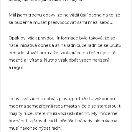
Měl jsem trochu obavy, že největší úsilí padne na to, že
se budeme muset přesvědčovat sami mezi sebou.
Opak byl však pravdou. Informace byla taková, že se
naše iniciativa donesla až na radnici, že radnice se určitě
nebude stavět proti a že spolupráce na řešení je jistě
možná a i vítaná. Nutno však dbát všech nařízení
a regulí.
To byla zásadní a dobrá zpráva, protože tu výkonnou
moc má samozřejmě rada města v čele se starostou, ti
mají ty ruce, které musí věci uskutečnit. My můžeme
pomáhat, zjišťovat, radit, přinášet nápady, ale rukama
musí nakonec hýbat radní.