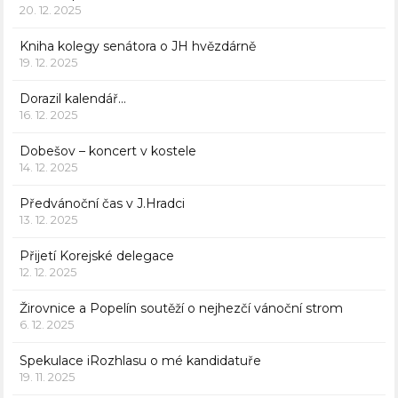
20. 12. 2025
Kniha kolegy senátora o JH hvězdárně
19. 12. 2025
Dorazil kalendář…
16. 12. 2025
Dobešov – koncert v kostele
14. 12. 2025
Předvánoční čas v J.Hradci
13. 12. 2025
Přijetí Korejské delegace
12. 12. 2025
Žirovnice a Popelín soutěží o nejhezčí vánoční strom
6. 12. 2025
Spekulace iRozhlasu o mé kandidatuře
19. 11. 2025