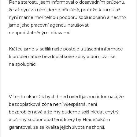
Pana starostu jsem informoval o dosavadním průběhu,
že až nyní za ním jdeme oficiálně, protože k tomu až
nyní máme měřitelnou podporu spoluobčanů a nechtěli
jsme jeho pracovní agendu narušovat
neopodstatněnými obavami.
Krátce jsme si sdělili naše postoje a zásadní informace
k problematice bezdoplatkové zóny a domluvili se
na spolupráci.
V tento okamžik bych hned uvedl jasnou informaci, že
bezdoplatková zóna není všespásná, není
bezproblémová a že my budeme spíš hledat chytrý
a účinný soubor opatření, který by Hradečákům
garantoval, že se kvalita jejich života nezhorší.