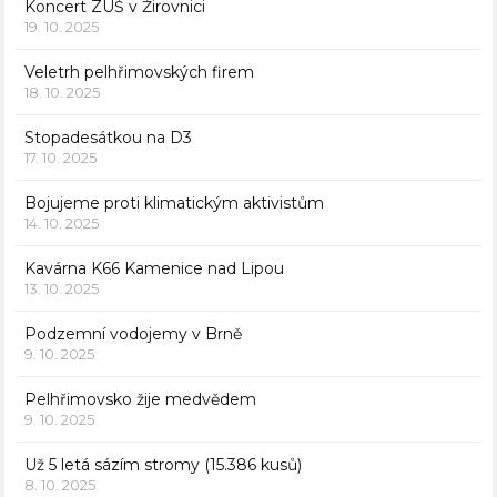
Koncert ZUŠ v Žirovnici
19. 10. 2025
Veletrh pelhřimovských firem
18. 10. 2025
Stopadesátkou na D3
17. 10. 2025
Bojujeme proti klimatickým aktivistům
14. 10. 2025
Kavárna K66 Kamenice nad Lipou
13. 10. 2025
Podzemní vodojemy v Brně
9. 10. 2025
Pelhřimovsko žije medvědem
9. 10. 2025
Už 5 letá sázím stromy (15.386 kusů)
8. 10. 2025