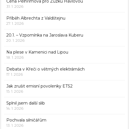
Cena Pelhřimova pro Zuzku Havlovou
31. 1. 2026
Příběh Albrechta z Valdštejnu
27. 1. 2026
20.1. – Vzpomínka na Jaroslava Kuberu
20. 1. 2026
Na plese v Kamenici nad Lipou
18. 1. 2026
Debata v Křeči o větrných elektrárnách
17. 1. 2026
Jak zrušit emisní povolenky ETS2
15. 1. 2026
Splnil jsem další slib
14. 1. 2026
Pochvala silničářům
13. 1. 2026