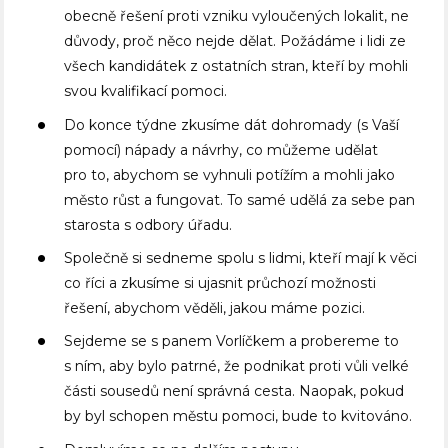
obecně řešení proti vzniku vyloučených lokalit, ne
důvody, proč něco nejde dělat. Požádáme i lidi ze
všech kandidátek z ostatních stran, kteří by mohli
svou kvalifikací pomoci.
Do konce týdne zkusíme dát dohromady (s Vaší
pomocí) nápady a návrhy, co můžeme udělat
pro to, abychom se vyhnuli potížím a mohli jako
město růst a fungovat. To samé udělá za sebe pan
starosta s odbory úřadu.
Společně si sedneme spolu s lidmi, kteří mají k věci
co říci a zkusíme si ujasnit průchozí možnosti
řešení, abychom věděli, jakou máme pozici.
Sejdeme se s panem Vorlíčkem a probereme to
s ním, aby bylo patrné, že podnikat proti vůli velké
části sousedů není správná cesta. Naopak, pokud
by byl schopen městu pomoci, bude to kvitováno.