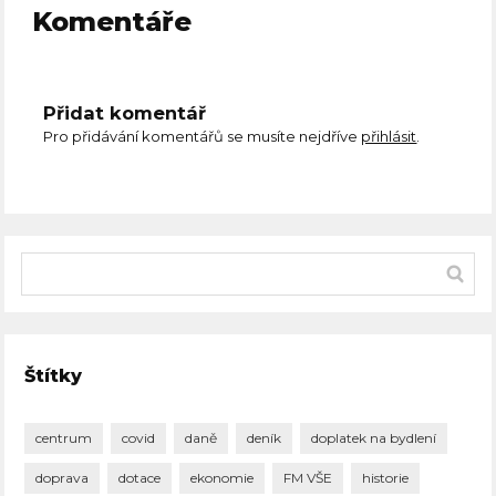
Komentáře
Přidat komentář
Pro přidávání komentářů se musíte nejdříve
přihlásit
.
Štítky
centrum
covid
daně
deník
doplatek na bydlení
doprava
dotace
ekonomie
FM VŠE
historie