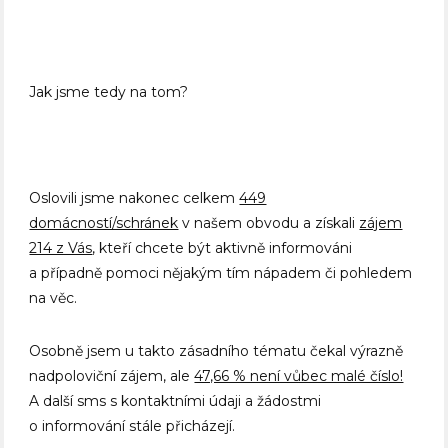
Jak jsme tedy na tom?
Oslovili jsme nakonec celkem
449
domácností/schránek
v našem obvodu a získali
zájem
214 z Vás
, kteří chcete být aktivně informováni
a případně pomoci nějakým tím nápadem či pohledem
na věc.
Osobně jsem u takto zásadního tématu čekal výrazně
nadpoloviční zájem, ale
47,66 % není vůbec malé číslo!
A další sms s kontaktními údaji a žádostmi
o informování stále přicházejí.