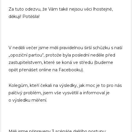
Za tuto odezvu, že Vám také nejsou věci lhostejné,
děkuji! Potěšila!
V neděli večer jsme měli pravidelnou širší schůzku s naší
„opoziční partou“, protože byla poslední neděle před
zastupitelstvem, které se koná ve středu (budeme
opět přenášet online na Facebooku).
Kolegům, kteří čekali na výsledky, jak moc je to pro nás
palčivý problém, jsem vše vysvětlil a informoval je
o výsledku měření.
Měli jsme připraveny 3 scénáře dalšího postupu: