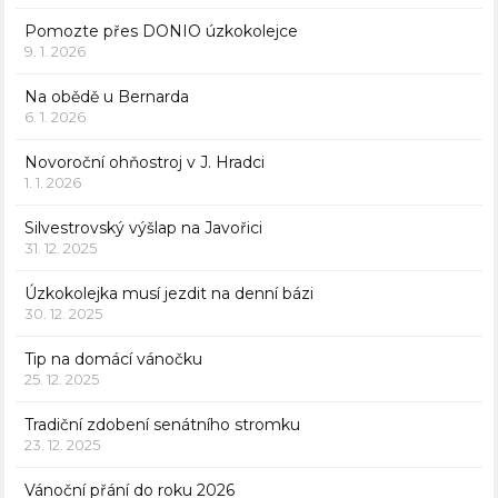
Pomozte přes DONIO úzkokolejce
9. 1. 2026
Na obědě u Bernarda
6. 1. 2026
Novoroční ohňostroj v J. Hradci
1. 1. 2026
Silvestrovský výšlap na Javořici
31. 12. 2025
Úzkokolejka musí jezdit na denní bázi
30. 12. 2025
Tip na domácí vánočku
25. 12. 2025
Tradiční zdobení senátního stromku
23. 12. 2025
Vánoční přání do roku 2026