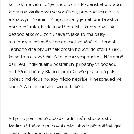
kontakt na velmi příjemnou pani z kladenského úřadu,
která má zkušenosti se sociálkou, prevencí kriminality
a krizovým řízením. Z jejich strany je nabídnuta aktivní
pomocná ruka, bude-li potřeba. Mají know-how, jak
bezdoplatkovou zónu zavést, jaké to má plusy
a mínusy a celkově v tomto mají značné zkušenosti.
Jednoho dne prý Jiránek prostě bouchl do stolu a řekl,
že se to musí vyřešit. A to je mi sympatické J Následně
pak řešili individuálně odstranění případných dopadů
na běžné občany Kladna, protože vše prý se dá pak
dořešit individuálně, aby nikdo nepřišel k nespravedlivé
úhoně. A to je mi také sympatické J
V týdnu jsem ještě požádal radního/místostarostu
Radima Staňka o pracovní oběd, abych předběžně zjistil
postoj radnice a jak situaci vnímají oni.