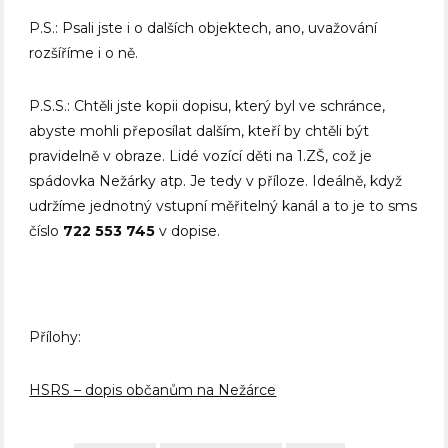
P.S.: Psali jste i o dalších objektech, ano, uvažování
rozšíříme i o ně.
P.S.S.: Chtěli jste kopii dopisu, který byl ve schránce,
abyste mohli přeposílat dalším, kteří by chtěli být
pravidelně v obraze. Lidé vozící děti na 1.ZŠ, což je
spádovka Nežárky atp. Je tedy v příloze. Ideálně, když
udržíme jednotný vstupní měřitelný kanál a to je to sms
číslo
722 553 745
v dopise.
Přílohy:
HSRS – dopis občanům na Nežárce