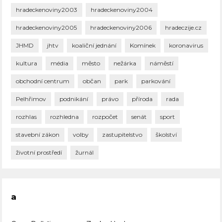
hradeckenoviny2003
hradeckenoviny2004
hradeckenoviny2005
hradeckenoviny2006
hradeczije.cz
JHMD
jhtv
koaliční jednání
Komínek
koronavirus
kultura
média
město
nežárka
náměstí
obchodní centrum
občan
park
parkování
Pelhřimov
podnikání
právo
příroda
rada
rozhlas
rozhledna
rozpočet
senát
sport
stavební zákon
volby
zastupitelstvo
školství
životní prostředí
žurnál
a