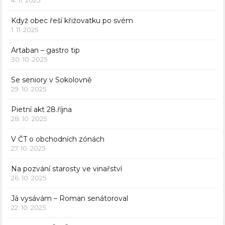
Když obec řeší křižovatku po svém
1. 11. 2025
Artaban – gastro tip
30. 10. 2025
Se seniory v Sokolovně
29. 10. 2025
Pietní akt 28.října
28. 10. 2025
V ČT o obchodních zónách
27. 10. 2025
Na pozvání starosty ve vinařství
26. 10. 2025
Já vysávám – Roman senátoroval
22. 10. 2025