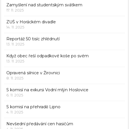
Zamyšlení nad studentským svátkem
17. 11. 2025
ZUŠ v Horáckém divadle
14. 11. 2025
Reportáž 50 tisíc zhlédnutí
13. 11. 2025
Když obec řeší odpadkové koše po svém
13. 11. 2025
Opravená silnice v Žirovnici
8. 11. 2025
S komisí na exkursi Vodní mlýn Hoslovice
6. 11. 2025
S komisí na přehradě Lipno
4. 11. 2025
Nevšední předávání cen hasičům
4. 11. 2025