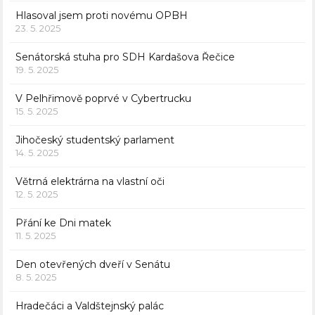
Hlasoval jsem proti novému OPBH
23. 5. 2025
Senátorská stuha pro SDH Kardašova Řečice
19. 5. 2025
V Pelhřimově poprvé v Cybertrucku
15. 5. 2025
Jihočeský studentský parlament
14. 5. 2025
Větrná elektrárna na vlastní oči
12. 5. 2025
Přání ke Dni matek
11. 5. 2025
Den otevřených dveří v Senátu
8. 5. 2025
Hradečáci a Valdštejnský palác