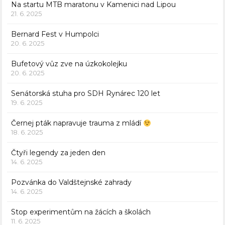
Na startu MTB maratonu v Kamenici nad Lipou
21. 6. 2025
Bernard Fest v Humpolci
20. 6. 2025
Bufetový vůz zve na úzkokolejku
20. 6. 2025
Senátorská stuha pro SDH Rynárec 120 let
19. 6. 2025
Černej pták napravuje trauma z mládí
18. 6. 2025
Čtyři legendy za jeden den
14. 6. 2025
Pozvánka do Valdštejnské zahrady
14. 6. 2025
Stop experimentům na žácích a školách
11. 6. 2025