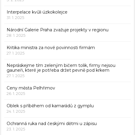
Interpelace kvůli úzkokolejce
31. 1. 2025
Národní Galerie Praha zvažuje projekty v regionu
28. 1. 2025
Kritika ministra za nové povinnosti firmám
27. 1. 2025
Nepráskejme tím zeleným bičem tolik, firmy nejsou
gauneři, které je potřeba držet pevně pod krkem
27. 1. 2025
Ceny města Pelhřimov
26. 1. 2025
Oblek s příběhem od kamarádů z gymplu
24. 1. 2025
Ochranná ruka nad českými dětmi u zápisu
23. 1. 2025