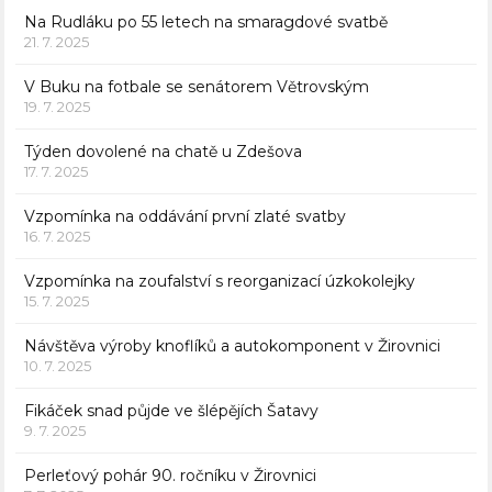
Na Rudláku po 55 letech na smaragdové svatbě
21. 7. 2025
V Buku na fotbale se senátorem Větrovským
19. 7. 2025
Týden dovolené na chatě u Zdešova
17. 7. 2025
Vzpomínka na oddávání první zlaté svatby
16. 7. 2025
Vzpomínka na zoufalství s reorganizací úzkokolejky
15. 7. 2025
Návštěva výroby knoflíků a autokomponent v Žirovnici
10. 7. 2025
Fikáček snad půjde ve šlépějích Šatavy
9. 7. 2025
Perleťový pohár 90. ročníku v Žirovnici