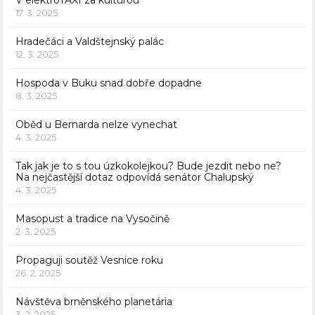
V elektroTAXI za kulturou
17. 3. 2025
Hradečáci a Valdštejnský palác
12. 3. 2025
Hospoda v Buku snad dobře dopadne
8. 3. 2025
Oběd u Bernarda nelze vynechat
4. 3. 2025
Tak jak je to s tou úzkokolejkou? Bude jezdit nebo ne?
Na nejčastější dotaz odpovídá senátor Chalupský
4. 3. 2025
Masopust a tradice na Vysočině
2. 3. 2025
Propaguji soutěž Vesnice roku
26. 2. 2025
Návštěva brněnského planetária
3. 2. 2025