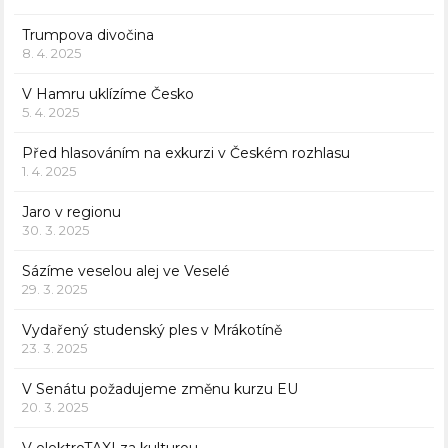
Trumpova divočina
8. 4. 2025
V Hamru uklízíme Česko
5. 4. 2025
Před hlasováním na exkurzi v Českém rozhlasu
1. 4. 2025
Jaro v regionu
30. 3. 2025
Sázíme veselou alej ve Veselé
29. 3. 2025
Vydařený studenský ples v Mrákotíně
23. 3. 2025
V Senátu požadujeme změnu kurzu EU
20. 3. 2025