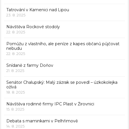
Tatrování v Kamenici nad Lipou
23. 8. 2025
Návštěva Rockové stodoly
22. 8. 2025
Pomůžu z vlastního, ale peníze z kapes občanů půjčovat
nebudu
22. 8. 2025
Snídaně z farmy Doňov
21. 8. 2025
Senátor Chalupský: Malý zázrak se povedl – úzkokolejka
ožívá
18. 8. 2025
Návštěva rodinné firmy IPC Plast v Žirovnici
15. 8. 2025
Debata s maminkami v Pelhřimově
14. 8. 2025