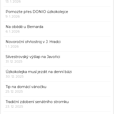
13. 1. 2026
Pomozte přes DONIO úzkokolejce
9. 1. 2026
Na obědě u Bernarda
6. 1. 2026
Novoroční ohňostroj v J. Hradci
1. 1. 2026
Silvestrovský výšlap na Javořici
31. 12. 2025
Úzkokolejka musí jezdit na denní bázi
30. 12. 2025
Tip na domácí vánočku
25. 12. 2025
Tradiční zdobení senátního stromku
23. 12. 2025