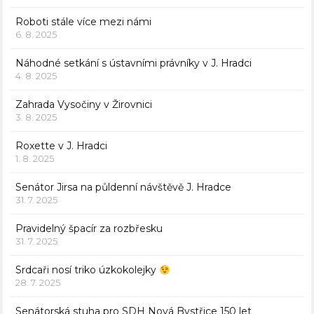
Roboti stále více mezi námi
6. 8. 2025
Náhodné setkání s ústavními právníky v J. Hradci
4. 8. 2025
Zahrada Vysočiny v Žirovnici
3. 8. 2025
Roxette v J. Hradci
1. 8. 2025
Senátor Jirsa na půldenní návštěvě J. Hradce
31. 7. 2025
Pravidelný špacír za rozbřesku
31. 7. 2025
Srdcaři nosí triko úzkokolejky
28. 7. 2025
Senátorská stuha pro SDH Nová Bystřice 150 let