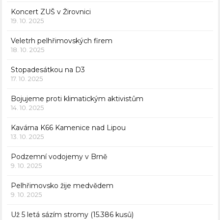
Koncert ZUŠ v Žirovnici
19. 10. 2025
Veletrh pelhřimovských firem
18. 10. 2025
Stopadesátkou na D3
17. 10. 2025
Bojujeme proti klimatickým aktivistům
14. 10. 2025
Kavárna K66 Kamenice nad Lipou
13. 10. 2025
Podzemní vodojemy v Brně
9. 10. 2025
Pelhřimovsko žije medvědem
9. 10. 2025
Už 5 letá sázím stromy (15.386 kusů)