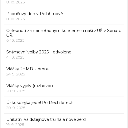
8. 10. 2025
Papučový den v Pelhřimově
8. 10. 2025
Ohlednutí za mimořádným koncertem naší ZUŠ v Senátu
ČR.
6. 10. 2025
Sněmovní volby 2025 – odvoleno
4. 10. 2025
Vláčky JHMD z dronu
24. 9. 2025
Vláčky vyjely (rozhovor)
20. 9. 2025
Úzkokolejka jede! Po třech letech.
20. 9. 2025
Unikátní Valdštejnova truhla a nové žerdi
19. 9. 2025