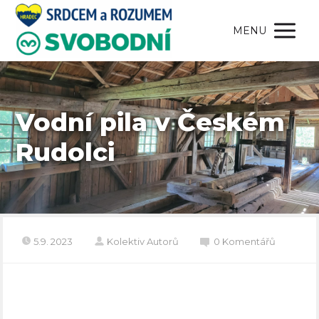
MENU
Vodní pila v Českém
Rudolci
5.9. 2023
Kolektiv Autorů
0 Komentářů