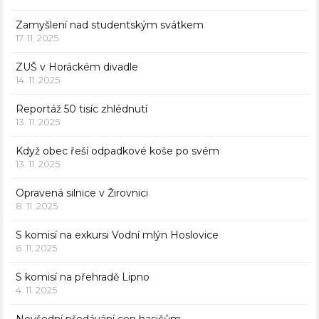
Zamyšlení nad studentským svátkem
17. 11. 2025
ZUŠ v Horáckém divadle
14. 11. 2025
Reportáž 50 tisíc zhlédnutí
13. 11. 2025
Když obec řeší odpadkové koše po svém
13. 11. 2025
Opravená silnice v Žirovnici
8. 11. 2025
S komisí na exkursi Vodní mlýn Hoslovice
6. 11. 2025
S komisí na přehradě Lipno
4. 11. 2025