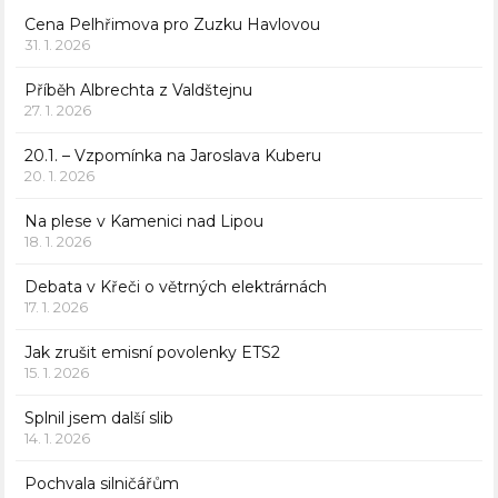
Cena Pelhřimova pro Zuzku Havlovou
31. 1. 2026
Příběh Albrechta z Valdštejnu
27. 1. 2026
20.1. – Vzpomínka na Jaroslava Kuberu
20. 1. 2026
Na plese v Kamenici nad Lipou
18. 1. 2026
Debata v Křeči o větrných elektrárnách
17. 1. 2026
Jak zrušit emisní povolenky ETS2
15. 1. 2026
Splnil jsem další slib
14. 1. 2026
Pochvala silničářům