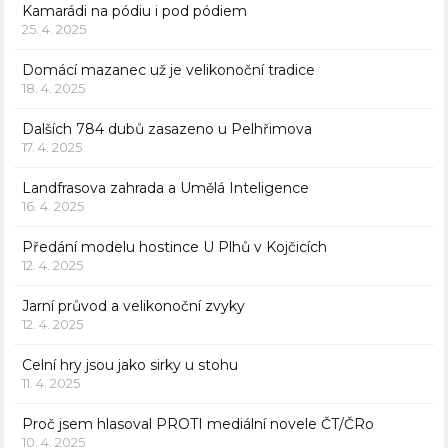
Kamarádi na pódiu i pod pódiem
25. 4. 2025
Domácí mazanec už je velikonoční tradice
18. 4. 2025
Dalších 784 dubů zasazeno u Pelhřimova
17. 4. 2025
Landfrasova zahrada a Umělá Inteligence
16. 4. 2025
Předání modelu hostince U Plhů v Kojčicích
12. 4. 2025
Jarní průvod a velikonoční zvyky
12. 4. 2025
Celní hry jsou jako sirky u stohu
11. 4. 2025
Proč jsem hlasoval PROTI mediální novele ČT/ČRo
10. 4. 2025