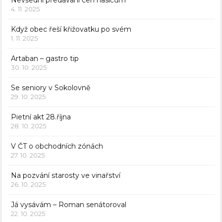
Nevšední předávání cen hasičům
4. 11. 2025
Když obec řeší křižovatku po svém
1. 11. 2025
Artaban – gastro tip
30. 10. 2025
Se seniory v Sokolovně
29. 10. 2025
Pietní akt 28.října
28. 10. 2025
V ČT o obchodních zónách
27. 10. 2025
Na pozvání starosty ve vinařství
26. 10. 2025
Já vysávám – Roman senátoroval
22. 10. 2025