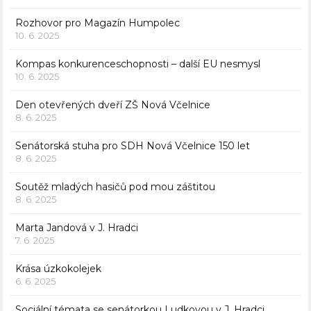
Rozhovor pro Magazín Humpolec
10. 6. 2025
Kompas konkurenceschopnosti – další EU nesmysl
10. 6. 2025
Den otevřených dveří ZŠ Nová Včelnice
8. 6. 2025
Senátorská stuha pro SDH Nová Včelnice 150 let
8. 6. 2025
Soutěž mladých hasičů pod mou záštitou
8. 6. 2025
Marta Jandová v J. Hradci
7. 6. 2025
Krása úzkokolejek
6. 6. 2025
Sociální témata se senátorkou Ludkovou v J. Hradci