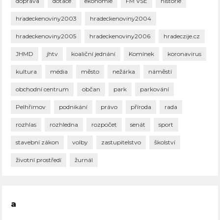
doprava
dotace
ekonomie
FM VŠE
historie
hradeckenoviny2003
hradeckenoviny2004
hradeckenoviny2005
hradeckenoviny2006
hradeczije.cz
JHMD
jhtv
koaliční jednání
Komínek
koronavirus
kultura
média
město
nežárka
náměstí
obchodní centrum
občan
park
parkování
Pelhřimov
podnikání
právo
příroda
rada
rozhlas
rozhledna
rozpočet
senát
sport
stavební zákon
volby
zastupitelstvo
školství
životní prostředí
žurnál
a