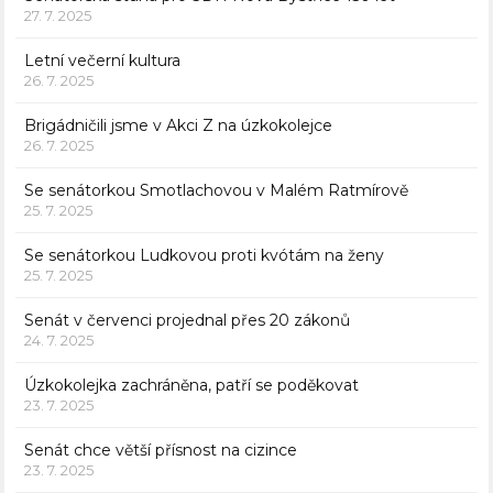
27. 7. 2025
Letní večerní kultura
26. 7. 2025
Brigádničili jsme v Akci Z na úzkokolejce
26. 7. 2025
Se senátorkou Smotlachovou v Malém Ratmírově
25. 7. 2025
Se senátorkou Ludkovou proti kvótám na ženy
25. 7. 2025
Senát v červenci projednal přes 20 zákonů
24. 7. 2025
Úzkokolejka zachráněna, patří se poděkovat
23. 7. 2025
Senát chce větší přísnost na cizince
23. 7. 2025