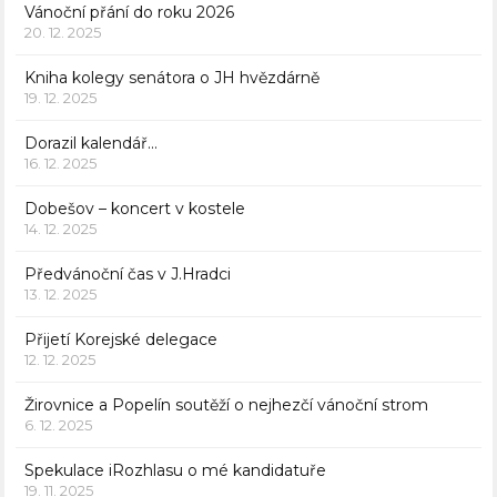
Vánoční přání do roku 2026
20. 12. 2025
Kniha kolegy senátora o JH hvězdárně
19. 12. 2025
Dorazil kalendář…
16. 12. 2025
Dobešov – koncert v kostele
14. 12. 2025
Předvánoční čas v J.Hradci
13. 12. 2025
Přijetí Korejské delegace
12. 12. 2025
Žirovnice a Popelín soutěží o nejhezčí vánoční strom
6. 12. 2025
Spekulace iRozhlasu o mé kandidatuře
19. 11. 2025