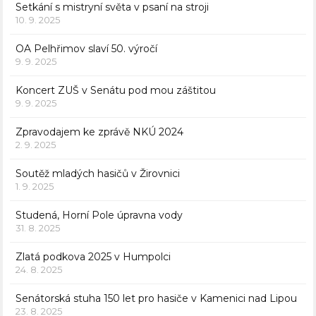
Setkání s mistryní světa v psaní na stroji
10. 9. 2025
OA Pelhřimov slaví 50. výročí
9. 9. 2025
Koncert ZUŠ v Senátu pod mou záštitou
9. 9. 2025
Zpravodajem ke zprávě NKÚ 2024
2. 9. 2025
Soutěž mladých hasičů v Žirovnici
1. 9. 2025
Studená, Horní Pole úpravna vody
31. 8. 2025
Zlatá podkova 2025 v Humpolci
24. 8. 2025
Senátorská stuha 150 let pro hasiče v Kamenici nad Lipou
23. 8. 2025