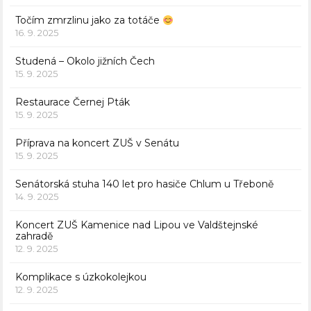
Točím zmrzlinu jako za totáče
16. 9. 2025
Studená – Okolo jižních Čech
15. 9. 2025
Restaurace Černej Pták
15. 9. 2025
Příprava na koncert ZUŠ v Senátu
15. 9. 2025
Senátorská stuha 140 let pro hasiče Chlum u Třeboně
14. 9. 2025
Koncert ZUŠ Kamenice nad Lipou ve Valdštejnské
zahradě
12. 9. 2025
Komplikace s úzkokolejkou
12. 9. 2025