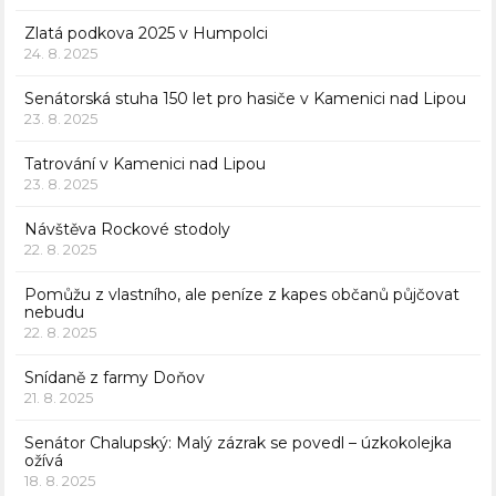
Zlatá podkova 2025 v Humpolci
24. 8. 2025
Senátorská stuha 150 let pro hasiče v Kamenici nad Lipou
23. 8. 2025
Tatrování v Kamenici nad Lipou
23. 8. 2025
Návštěva Rockové stodoly
22. 8. 2025
Pomůžu z vlastního, ale peníze z kapes občanů půjčovat
nebudu
22. 8. 2025
Snídaně z farmy Doňov
21. 8. 2025
Senátor Chalupský: Malý zázrak se povedl – úzkokolejka
ožívá
18. 8. 2025