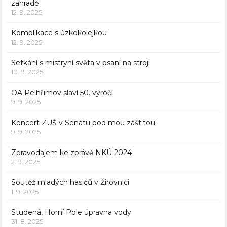
zahradě
12. 9. 2025
Komplikace s úzkokolejkou
12. 9. 2025
Setkání s mistryní světa v psaní na stroji
10. 9. 2025
OA Pelhřimov slaví 50. výročí
9. 9. 2025
Koncert ZUŠ v Senátu pod mou záštitou
9. 9. 2025
Zpravodajem ke zprávě NKÚ 2024
2. 9. 2025
Soutěž mladých hasičů v Žirovnici
1. 9. 2025
Studená, Horní Pole úpravna vody
31. 8. 2025