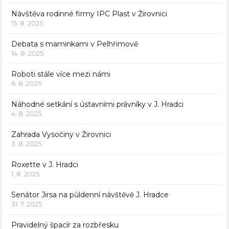
Návštěva rodinné firmy IPC Plast v Žirovnici
15. 8. 2025
Debata s maminkami v Pelhřimově
14. 8. 2025
Roboti stále více mezi námi
6. 8. 2025
Náhodné setkání s ústavními právníky v J. Hradci
4. 8. 2025
Zahrada Vysočiny v Žirovnici
3. 8. 2025
Roxette v J. Hradci
1. 8. 2025
Senátor Jirsa na půldenní návštěvě J. Hradce
31. 7. 2025
Pravidelný špacír za rozbřesku