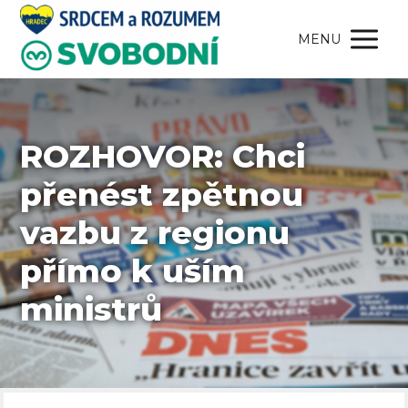
MENU
ROZHOVOR: Chci
přenést zpětnou
vazbu z regionu
přímo k uším
ministrů