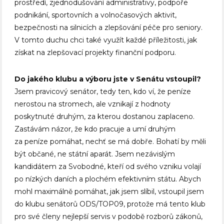
prostředí, zjednodušování administrativy, podpoře
podnikání, sportovních a volnočasových aktivit,
bezpečnosti na silnicích a zlepšování péče pro seniory.
V tomto duchu chci také využít každé příležitosti, jak
získat na zlepšovací projekty finanční podporu.
Do jakého klubu a výboru jste v Senátu vstoupil?
Jsem pravicový senátor, tedy ten, kdo ví, že peníze
nerostou na stromech, ale vznikají z hodnoty
poskytnuté druhým, za kterou dostanou zaplaceno.
Zastávám názor, že kdo pracuje a umí druhým
za peníze pomáhat, nechť se má dobře. Bohatí by měli
být občané, ne státní aparát. Jsem nezávislým
kandidátem za Svobodné, kteří od svého vzniku volají
po nízkých daních a plochém efektivním státu. Abych
mohl maximálně pomáhat, jak jsem slíbil, vstoupil jsem
do klubu senátorů ODS/TOP09, protože má tento klub
pro své členy nejlepší servis v podobě rozborů zákonů,