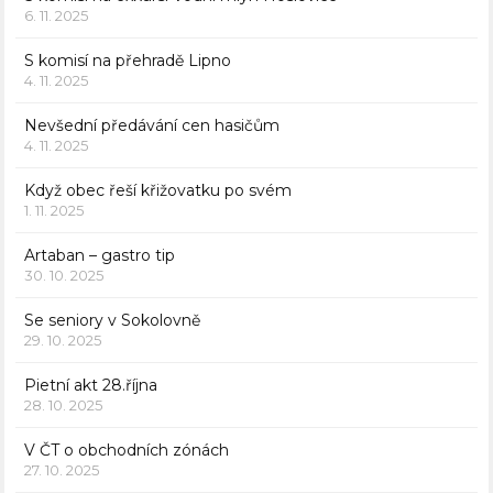
6. 11. 2025
S komisí na přehradě Lipno
4. 11. 2025
Nevšední předávání cen hasičům
4. 11. 2025
Když obec řeší křižovatku po svém
1. 11. 2025
Artaban – gastro tip
30. 10. 2025
Se seniory v Sokolovně
29. 10. 2025
Pietní akt 28.října
28. 10. 2025
V ČT o obchodních zónách
27. 10. 2025