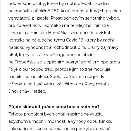
odpovědné osoby, které by mohli předat nabídku
na dodávku přibližně 480 kusů nedostatkových plicních
ventilátorů z Izraele. Prostřednictvím senátního výboru
pro zdravotnictví, kontaktu na tehdejšího ministra
Prymulu a ministra Hamáčka jsem pomáhal získat
kontakt na nákupčího týmu Covid-19, který by mohl
nabídku vyhodnotit a rozhodnout o ní. Druhý zajímavý
úkol, který je stále v běhu, je pomoc obcím
na Třeboňsku se zlepšením pokrytí signálem operátora.
To je dlouhodobě trápí, protože jim to znemožňuje
mobilní komunikaci. Spolu s přebíráním agendy
v Senátu se také věnuji záležitostem Rady města
Jindřichův Hradec.
Půjde skloubit práce senátora a radního?
Tohoto propojení bych chtěl maximálně využít,
abychom umocnili možnosti a výhody obou funkcí.
Jako radní v saku senátora mohu poskytovat vládě,