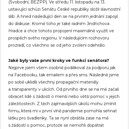
(Svobodní, BEZPP). Ve středu 11. listopadu na 13.
ustavující schůzi Senátu České republiky složil slavnostní
slib. A hned následující den se na prvním jednání zapojil
do diskuse. Kromě toho je také radním Jindřichova
Hradce a chce tohoto propojení maximálně využít ve
prospěch svého regionu. V následujícím rozhovoru
prozradí, co všechno se od jeho zvolení odehrálo.
Jaké byly vaše první kroky ve funkci senátora?
Nejprve jsem všem osobně poděkoval za podporu jak
na Facebooku, tak emailem a přes sms. Následně jsme
po sobě uklidili všechny propagační materiály
a transparenty v ulicích. Od prvního dne se na mě začali
obracet lidé s žádostí o menší nebo větší pomoc v jejich
záležitostech. Z těch zajímavějších úkolů mohu zmínit
firmu, která mi v první vlně pandemie pomohla sehnat
látku pro švadlenky. Ta se nyní obrátila zase na mě
s žádostí o pomoc, protože se nemohli dopátrat