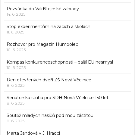
Pozvánka do Valdštejnské zahrady
14. 6. 2025
Stop experimentům na žácích a školách
11. 6. 2025
Rozhovor pro Magazín Humpolec
10. 6. 2025
Kompas konkurenceschopnosti – další EU nesmysl
10. 6. 2025
Den otevřených dveří ZŠ Nová Včelnice
8. 6. 2025
Senátorská stuha pro SDH Nová Včelnice 150 let
8. 6. 2025
Soutěž mladých hasičů pod mou záštitou
8. 6. 2025
Marta Jandová v J. Hradci