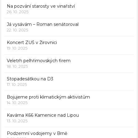
Na pozvání starosty ve vinařství
26. 10. 2025
Já vysávám – Roman senátoroval
22. 10. 2025
Koncert ZUŠ v Žirovnici
19. 10. 2025
Veletrh pelhřimovských firem
18. 10. 2025
Stopadesátkou na D3
17. 10. 2025
Bojujeme proti klimatickým aktivistům
14. 10. 2025
Kavárna K66 Kamenice nad Lipou
13. 10. 2025
Podzemní vodojemy v Brně