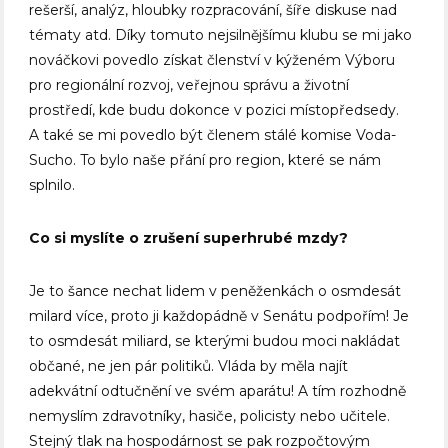
rešerší, analýz, hloubky rozpracování, šíře diskuse nad
tématy atd. Díky tomuto nejsilnějšímu klubu se mi jako
nováčkovi povedlo získat členství v kýženém Výboru
pro regionální rozvoj, veřejnou správu a životní
prostředí, kde budu dokonce v pozici místopředsedy.
A také se mi povedlo být členem stálé komise Voda-
Sucho. To bylo naše přání pro region, které se nám
splnilo.
Co si myslíte o zrušení superhrubé mzdy?
Je to šance nechat lidem v peněženkách o osmdesát
milard více, proto ji každopádně v Senátu podpořím! Je
to osmdesát miliard, se kterými budou moci nakládat
občané, ne jen pár politiků. Vláda by měla najít
adekvátní odtučnění ve svém aparátu! A tím rozhodně
nemyslím zdravotníky, hasiče, policisty nebo učitele.
Stejný tlak na hospodárnost se pak rozpočtovým