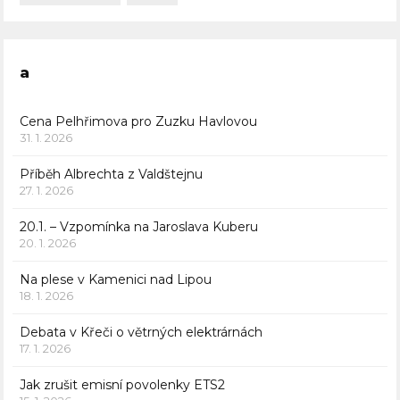
a
Cena Pelhřimova pro Zuzku Havlovou
31. 1. 2026
Příběh Albrechta z Valdštejnu
27. 1. 2026
20.1. – Vzpomínka na Jaroslava Kuberu
20. 1. 2026
Na plese v Kamenici nad Lipou
18. 1. 2026
Debata v Křeči o větrných elektrárnách
17. 1. 2026
Jak zrušit emisní povolenky ETS2