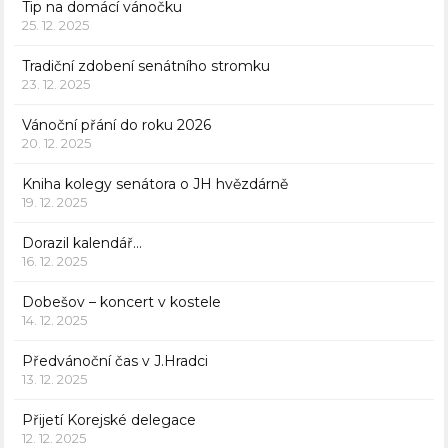
Tip na domácí vánočku
25. 12. 2025
Tradiční zdobení senátního stromku
23. 12. 2025
Vánoční přání do roku 2026
20. 12. 2025
Kniha kolegy senátora o JH hvězdárně
19. 12. 2025
Dorazil kalendář…
16. 12. 2025
Dobešov – koncert v kostele
14. 12. 2025
Předvánoční čas v J.Hradci
13. 12. 2025
Přijetí Korejské delegace
12. 12. 2025