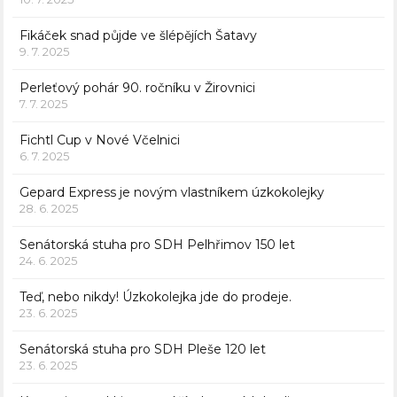
Fikáček snad půjde ve šlépějích Šatavy
9. 7. 2025
Perleťový pohár 90. ročníku v Žirovnici
7. 7. 2025
Fichtl Cup v Nové Včelnici
6. 7. 2025
Gepard Express je novým vlastníkem úzkokolejky
28. 6. 2025
Senátorská stuha pro SDH Pelhřimov 150 let
24. 6. 2025
Teď, nebo nikdy! Úzkokolejka jde do prodeje.
23. 6. 2025
Senátorská stuha pro SDH Pleše 120 let
23. 6. 2025