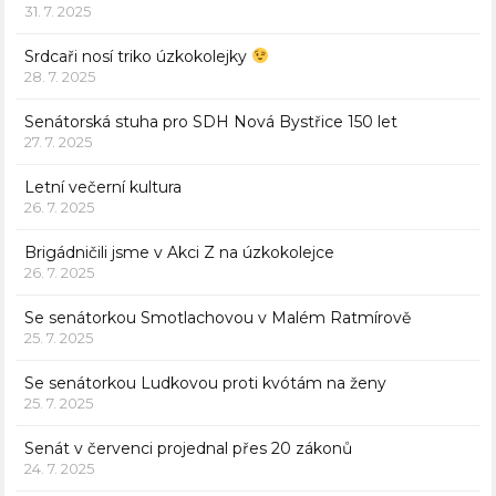
31. 7. 2025
Srdcaři nosí triko úzkokolejky
28. 7. 2025
Senátorská stuha pro SDH Nová Bystřice 150 let
27. 7. 2025
Letní večerní kultura
26. 7. 2025
Brigádničili jsme v Akci Z na úzkokolejce
26. 7. 2025
Se senátorkou Smotlachovou v Malém Ratmírově
25. 7. 2025
Se senátorkou Ludkovou proti kvótám na ženy
25. 7. 2025
Senát v červenci projednal přes 20 zákonů
24. 7. 2025