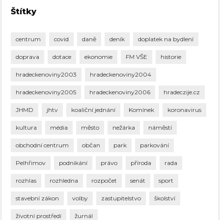
Štítky
centrum
covid
daně
deník
doplatek na bydlení
doprava
dotace
ekonomie
FM VŠE
historie
hradeckenoviny2003
hradeckenoviny2004
hradeckenoviny2005
hradeckenoviny2006
hradeczije.cz
JHMD
jhtv
koaliční jednání
Komínek
koronavirus
kultura
média
město
nežárka
náměstí
obchodní centrum
občan
park
parkování
Pelhřimov
podnikání
právo
příroda
rada
rozhlas
rozhledna
rozpočet
senát
sport
stavební zákon
volby
zastupitelstvo
školství
životní prostředí
žurnál