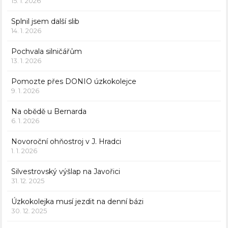
15. 1. 2026
Splnil jsem další slib
14. 1. 2026
Pochvala silničářům
13. 1. 2026
Pomozte přes DONIO úzkokolejce
9. 1. 2026
Na obědě u Bernarda
6. 1. 2026
Novoroční ohňostroj v J. Hradci
1. 1. 2026
Silvestrovský výšlap na Javořici
31. 12. 2025
Úzkokolejka musí jezdit na denní bázi
30. 12. 2025