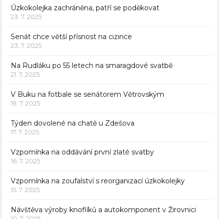
Úzkokolejka zachráněna, patří se poděkovat
23. 7. 2025
Senát chce větší přísnost na cizince
23. 7. 2025
Na Rudláku po 55 letech na smaragdové svatbě
21. 7. 2025
V Buku na fotbale se senátorem Větrovským
19. 7. 2025
Týden dovolené na chatě u Zdešova
17. 7. 2025
Vzpomínka na oddávání první zlaté svatby
16. 7. 2025
Vzpomínka na zoufalství s reorganizací úzkokolejky
15. 7. 2025
Návštěva výroby knoflíků a autokomponent v Žirovnici
10. 7. 2025