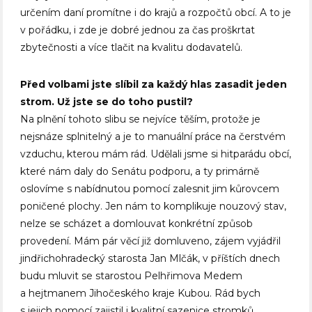
určením daní promítne i do krajů a rozpočtů obcí. A to je
v pořádku, i zde je dobré jednou za čas proškrtat
zbytečnosti a více tlačit na kvalitu dodavatelů.
Před volbami jste slíbil za každý hlas zasadit jeden
strom. Už jste se do toho pustil?
Na plnění tohoto slibu se nejvíce těším, protože je
nejsnáze splnitelný a je to manuální práce na čerstvém
vzduchu, kterou mám rád. Udělali jsme si hitparádu obcí,
které nám daly do Senátu podporu, a ty primárně
oslovíme s nabídnutou pomocí zalesnit jim kůrovcem
poničené plochy. Jen nám to komplikuje nouzový stav,
nelze se scházet a domlouvat konkrétní způsob
provedení. Mám pár věcí již domluveno, zájem vyjádřil
jindřichohradecký starosta Jan Mlčák, v příštích dnech
budu mluvit se starostou Pelhřimova Medem
a hejtmanem Jihočeského kraje Kubou. Rád bych
s jejich pomocí zajistil i kvalitní sazenice stromků.