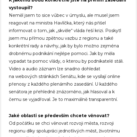
vystoupil?
Neměl jsem to sice vůbec v úmyslu, ale musel jsem
reagovat na ministra Havlíčka, který nás přišel
informovat o tom, jak „skvěle“ vláda řeší krizi. Poskytl
jsem mu přímou zpětnou vazbu z regionu a také
konkrétní rady a návrhy, jak by bylo možno zejména
drobnému podnikání nejlépe pomoci. Jak by měla
vypadat ta pomoc vlády, o kterou by podnikatelé stáli.
Video a audio záznam lze snadno dohledat
na webových stránkách Senátu, kde se vysílají online
přenosy z každého plenárního zasedání. U každého
senátora je přehledně znázorněno, jak hlasoval a k
čemu se vyjadřoval. Je to maximálně transparentní.
Jaké oblasti se především chcete věnovat?
Od počátku se chci věnovat rozvoji města, rozvoji
regionu díky spolupráci jednotlivých měst, životnímu