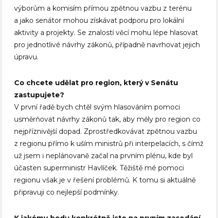
výborům a komisím přímou zpětnou vazbu z terénu
a jako senátor mohou získávat podporu pro lokální
aktivity a projekty. Se znalostí věcí mohu lépe hlasovat
pro jednotlivé návrhy zákonů, případně navrhovat jejich
úpravu.
Co chcete udělat pro region, který v Senátu
zastupujete?
V první řadě bych chtěl svým hlasováním pomoci
usměrňovat návrhy zákonů tak, aby měly pro region co
nejpříznivější dopad. Zprostředkovávat zpětnou vazbu
z regionu přímo k uším ministrů při interpelacích, s čímž
už jsem i neplánovaně začal na prvním plénu, kde byl
účasten superministr Havlíček. Těžiště mé pomoci
regionu však je v řešení problémů. K tomu si aktuálně
připravuji co nejlepší podmínky.
K jakému bodu konkrétně jste na prvním zasedání