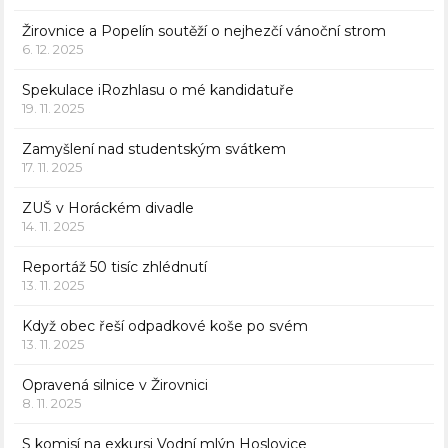
Žirovnice a Popelín soutěží o nejhezčí vánoční strom
6. 12. 2025
Spekulace iRozhlasu o mé kandidatuře
19. 11. 2025
Zamyšlení nad studentským svátkem
17. 11. 2025
ZUŠ v Horáckém divadle
14. 11. 2025
Reportáž 50 tisíc zhlédnutí
13. 11. 2025
Když obec řeší odpadkové koše po svém
13. 11. 2025
Opravená silnice v Žirovnici
8. 11. 2025
S komisí na exkursi Vodní mlýn Hoslovice