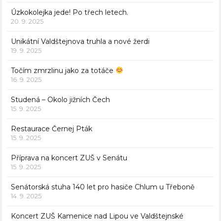
Úzkokolejka jede! Po třech letech.
20. 9. 2025
Unikátní Valdštejnova truhla a nové žerdi
19. 9. 2025
Točím zmrzlinu jako za totáče
16. 9. 2025
Studená – Okolo jižních Čech
15. 9. 2025
Restaurace Černej Pták
15. 9. 2025
Příprava na koncert ZUŠ v Senátu
15. 9. 2025
Senátorská stuha 140 let pro hasiče Chlum u Třeboně
14. 9. 2025
Koncert ZUŠ Kamenice nad Lipou ve Valdštejnské