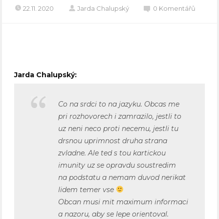
22.11. 2020
Jarda Chalupský
0 Komentářů
Jarda Chalupský:
Co na srdci to na jazyku. Obcas me
pri rozhovorech i zamrazilo, jestli to
uz neni neco proti necemu, jestli tu
drsnou uprimnost druha strana
zvladne. Ale ted s tou kartickou
imunity uz se opravdu soustredim
na podstatu a nemam duvod nerikat
lidem temer vse
Obcan musi mit maximum informaci
a nazoru, aby se lepe orientoval.