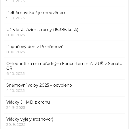
9. 10. 2025
Pelhřimovsko žije medvědem
9. 10. 2025
Už 5 letá sázím stromy (15.386 kusů)
8. 10. 2025
Papučový den v Pelhřimově
8. 10. 2025
Ohlednutí za mimořádným koncertem naší ZUŠ v Senátu
ČR.
6. 10. 2025
Sněmovní volby 2025 – odvoleno
4. 10. 2025
Vláčky JHMD z dronu
24. 9. 2025
Vláčky vyjely (rozhovor)
20. 9. 2025