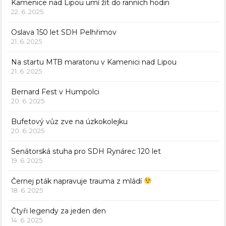
Kamenice nad Lipou umí žít do ranních hodin
22. 6. 2025
Oslava 150 let SDH Pelhřimov
21. 6. 2025
Na startu MTB maratonu v Kamenici nad Lipou
21. 6. 2025
Bernard Fest v Humpolci
20. 6. 2025
Bufetový vůz zve na úzkokolejku
20. 6. 2025
Senátorská stuha pro SDH Rynárec 120 let
19. 6. 2025
Černej pták napravuje trauma z mládí
18. 6. 2025
Čtyři legendy za jeden den
14. 6. 2025