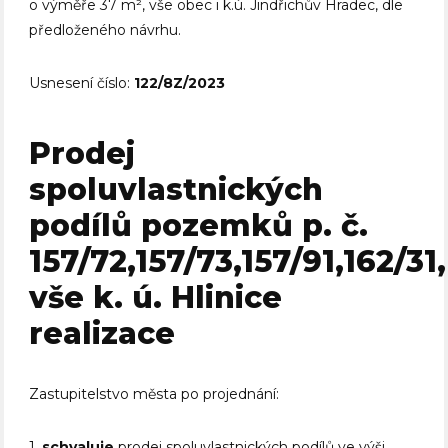
o výměře 37 m², vše obec i k.ú. Jindřichův Hradec, dle
předloženého návrhu.
Usnesení číslo:
122/8Z/2023
Prodej
spoluvlastnických
podílů pozemků p. č.
157/72,157/73,157/91,162/31,
vše k. ú. Hlinice
realizace
Zastupitelstvo města po projednání:
1.
schvaluje
prodej spoluvlastnických podílů ve výši