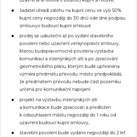
uzavřena smlouva o budoucí kupní smlouvě,
žadatel uhradí zálohu na kupní cenu ve výši 50%
kupní ceny nejpozději do 30 dnů ode dne podpisu
smlouvyo budoucí kupní smlouvě
prodej se uskuteční až po vydání stavebního
povolení nebo uzavření veřejnoprávní smlouvy,
kterou budepravomocně povolena výstavba
komunikací a inženýrských sítí a po zpracování
geometrického plánu, kterým bude upřesněna
výměra předmětu převodu, město předpokládá,
že předmětem převodu nebude část pozemku
určená pro komunikační napojení
projekt na výstavbu inženýrských sítí
a komunikace bude zpracován a předložen
k odsouhlasení městu nejpozději do 1 roku od
uzavření budoucí kupní smlouvy,
stavební povolení bude vydáno nejpozději do 2 let