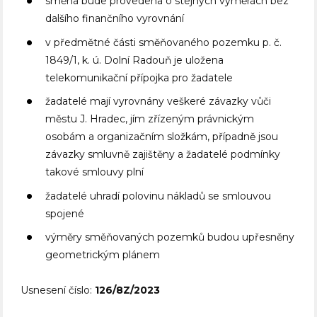
směna bude provedena o stejných výměrách bez
dalšího finančního vyrovnání
v předmětné části směňovaného pozemku p. č.
1849/1, k. ú. Dolní Radouň je uložena
telekomunikační přípojka pro žadatele
žadatelé mají vyrovnány veškeré závazky vůči
městu J. Hradec, jím zřízeným právnickým
osobám a organizačním složkám, případně jsou
závazky smluvně zajištěny a žadatelé podmínky
takové smlouvy plní
žadatelé uhradí polovinu nákladů se smlouvou
spojené
výměry směňovaných pozemků budou upřesněny
geometrickým plánem
Usnesení číslo:
126/8Z/2023