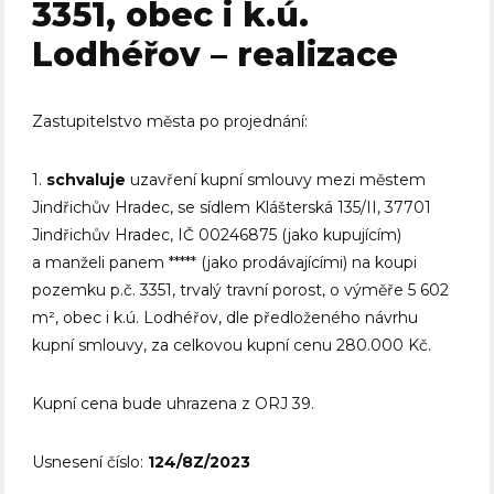
3351, obec i k.ú.
Lodhéřov – realizace
Zastupitelstvo města po projednání:
1.
schvaluje
uzavření kupní smlouvy mezi městem
Jindřichův Hradec, se sídlem Klášterská 135/II, 37701
Jindřichův Hradec, IČ 00246875 (jako kupujícím)
a manželi panem ***** (jako prodávajícími) na koupi
pozemku p.č. 3351, trvalý travní porost, o výměře 5 602
m², obec i k.ú. Lodhéřov, dle předloženého návrhu
kupní smlouvy, za celkovou kupní cenu 280.000 Kč.
Kupní cena bude uhrazena z ORJ 39.
Usnesení číslo:
124/8Z/2023