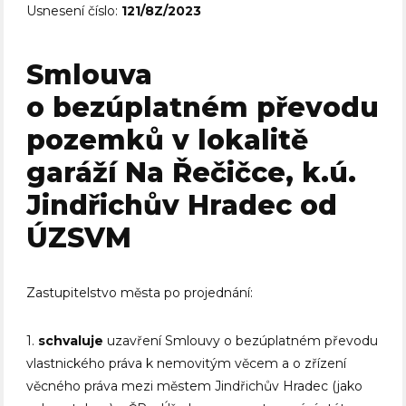
Usnesení číslo:
121/8Z/2023
Smlouva
o bezúplatném převodu
pozemků v lokalitě
garáží Na Řečičce, k.ú.
Jindřichův Hradec od
ÚZSVM
Zastupitelstvo města po projednání:
1.
schvaluje
uzavření Smlouvy o bezúplatném převodu
vlastnického práva k nemovitým věcem a o zřízení
věcného práva mezi městem Jindřichův Hradec (jako