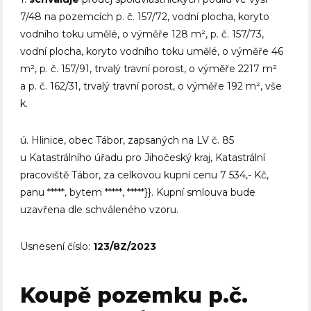
7/48 na pozemcích p. č. 157/72, vodní plocha, koryto
vodního toku umělé, o výměře 128 m², p. č. 157/73,
vodní plocha, koryto vodního toku umělé, o výměře 46
m², p. č. 157/91, trvalý travní porost, o výměře 2217 m²
a p. č. 162/31, trvalý travní porost, o výměře 192 m², vše
k.
ú. Hlinice, obec Tábor, zapsaných na LV č. 85
u Katastrálního úřadu pro Jihočeský kraj, Katastrální
pracoviště Tábor, za celkovou kupní cenu 7 534,- Kč,
panu *****, bytem *****, *****}}. Kupní smlouva bude
uzavřena dle schváleného vzoru.
Usnesení číslo:
123/8Z/2023
Koupě pozemku p.č.