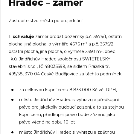
Hradec – záměr
Zastupitelstvo města po projednání:
1.
schvaluje
záměr prodat pozemky p.č. 3575/1, ostatní
plocha, jiná plocha, o výměře 4676 m² a p.č. 3575/2,
ostatní plocha, jiná plocha, o výměře 2350 m², obec
i k.ú. Jindřichův Hradec společnosti SWIETELSKY
stavební s.r.o , IČ 48035599, se sídlem Pražská tř.
495/58, 370 04 České Budějovice za těchto podmínek:
za celkovou kupní cenu 8.833.000 Kč vč. DPH,
město Jindřichův Hradec si vyhrazuje předkupní
právo pro jakékoliv budoucí zcizení, a to za stejnou
kupnícenu, předkupní právo bude zřízeno jako
právo věcné na dobu 10 let
město Jindřichův Hradec si vyhrazuje zpětnou