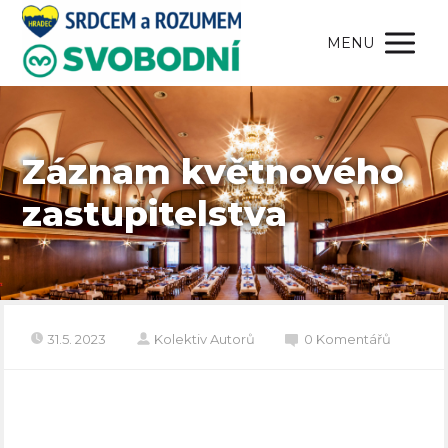
MENU
Záznam květnového
zastupitelstva
31.5. 2023
Kolektiv Autorů
0 Komentářů