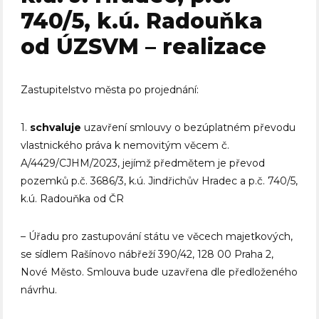
740/5, k.ú. Radouňka
od ÚZSVM – realizace
Zastupitelstvo města po projednání:
1.
schvaluje
uzavření smlouvy o bezúplatném převodu
vlastnického práva k nemovitým věcem č.
A/4429/CJHM/2023, jejímž předmětem je převod
pozemků p.č. 3686/3, k.ú. Jindřichův Hradec a p.č. 740/5,
k.ú. Radouňka od ČR
– Úřadu pro zastupování státu ve věcech majetkových,
se sídlem Rašínovo nábřeží 390/42, 128 00 Praha 2,
Nové Město. Smlouva bude uzavřena dle předloženého
návrhu.