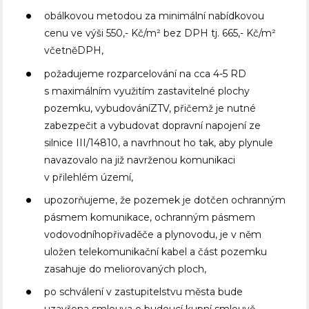
obálkovou metodou za minimální nabídkovou
cenu ve výši 550,- Kč/m² bez DPH tj. 665,- Kč/m²
včetněDPH,
požadujeme rozparcelování na cca 4-5 RD
s maximálním využitím zastavitelné plochy
pozemku, vybudováníZTV, přičemž je nutné
zabezpečit a vybudovat dopravní napojení ze
silnice III/14810, a navrhnout ho tak, aby plynule
navazovalo na již navrženou komunikaci
v přilehlém území,
upozorňujeme, že pozemek je dotčen ochranným
pásmem komunikace, ochranným pásmem
vodovodníhopřivaděče a plynovodu, je v něm
uložen telekomunikační kabel a část pozemku
zasahuje do meliorovaných ploch,
po schválení v zastupitelstvu města bude