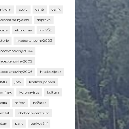
entrum
covid
daně
deník
oplatek na bydlení
doprava
otace
ekonomie
FM VŠE
storie
hradeckenoviny2003
radeckenoviny2004
radeckenoviny2005
radeckenoviny2006
hradeczije.cz
HMD
jhtv
koaliční jednání
omínek
koronavirus
kultura
édia
město
nežárka
áměstí
obchodní centrum
bčan
park
parkování