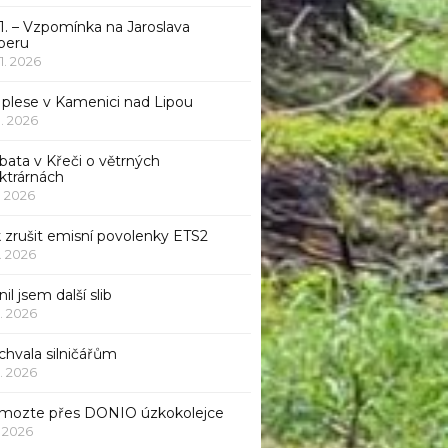
1. – Vzpomínka na Jaroslava
beru
 1. 2026
 plese v Kamenici nad Lipou
 1. 2026
bata v Křeči o větrných
ktrárnách
1. 2026
 zrušit emisní povolenky ETS2
1. 2026
nil jsem další slib
1. 2026
chvala silničářům
1. 2026
mozte přes DONIO úzkokolejce
1. 2026