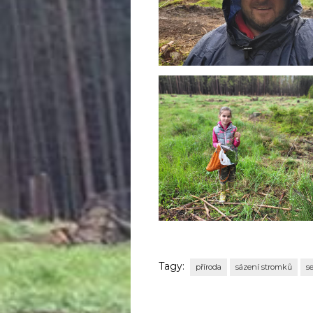
Tagy:
příroda
sázení stromků
s