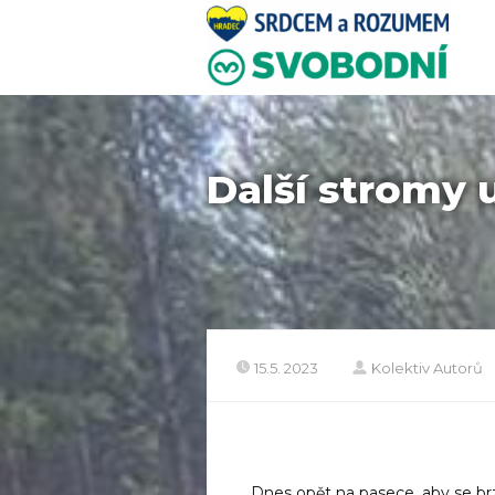
Další stromy u
15.5. 2023
Kolektiv Autorů
Dnes opět na pasece, aby se brz