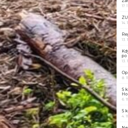
Za
17. 
ZU
14. 
Rep
13. 
Kd
po
13. 
Opr
8. 1
S k
Ho
6. 1
S 
4. 1
Ne