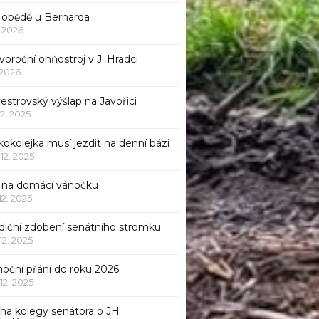
 obědě u Bernarda
1. 2026
oroční ohňostroj v J. Hradci
. 2026
vestrovský výšlap na Javořici
12. 2025
okolejka musí jezdit na denní bázi
 12. 2025
p na domácí vánočku
 12. 2025
adiční zdobení senátního stromku
 12. 2025
noční přání do roku 2026
 12. 2025
iha kolegy senátora o JH