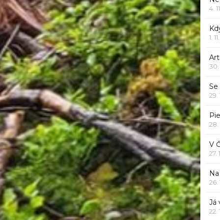
4. 1
Kd
1. 1
Art
30.
Se
29.
Pie
28.
V 
27.
Na 
26.
Já
22.