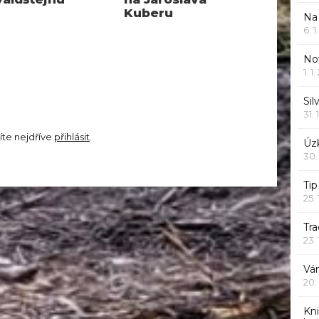
Kuberu
Na
6. 
Nov
1. 1
Sil
31. 
íte nejdříve
přihlásit
.
Úzk
30.
Ti
25.
Tr
23.
Vá
20.
Kn