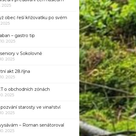
1. 2025
yž obec řeší křižovatku po svém
1. 2025
aban – gastro tip
 10. 2025
 seniory v Sokolovně
 10. 2025
tní akt 28.října
 10. 2025
ČT o obchodních zónách
 10. 2025
pozvání starosty ve vinařství
 10. 2025
 vysávám – Roman senátoroval
 10. 2025