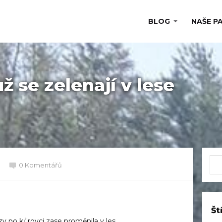
BLOG
NAŠE P
ž se zelenají v lese
0 Komentářů
Št
y po kůrovci zase proměnila v les.