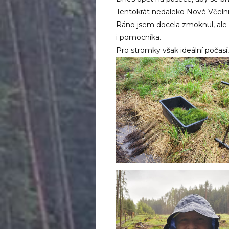
Tentokrát nedaleko Nové Včelni
Ráno jsem docela zmoknul, ale 
i pomocníka.
Pro stromky však ideální počasí, 