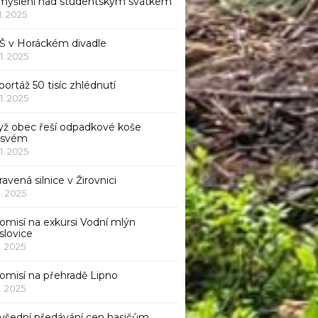
myšlení nad studentským svátkem
11. 2025
Š v Horáckém divadle
11. 2025
ortáž 50 tisíc zhlédnutí
11. 2025
yž obec řeší odpadkové koše
 svém
11. 2025
avená silnice v Žirovnici
1. 2025
omisí na exkursi Vodní mlýn
slovice
1. 2025
komisí na přehradě Lipno
1. 2025
všední předávání cen hasičům