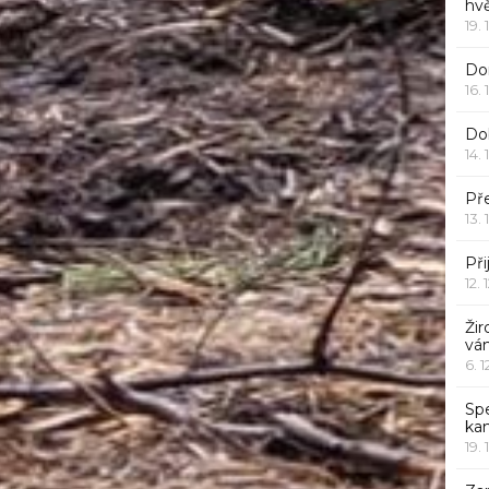
hv
19. 
Dor
16. 
Do
14. 
Pře
13. 
Při
12. 
Žir
vá
6. 
Sp
ka
19. 