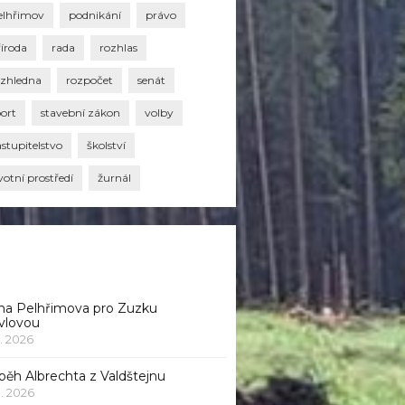
elhřimov
podnikání
právo
říroda
rada
rozhlas
ozhledna
rozpočet
senát
port
stavební zákon
volby
stupitelstvo
školství
votní prostředí
žurnál
na Pelhřimova pro Zuzku
vlovou
1. 2026
běh Albrechta z Valdštejnu
 1. 2026