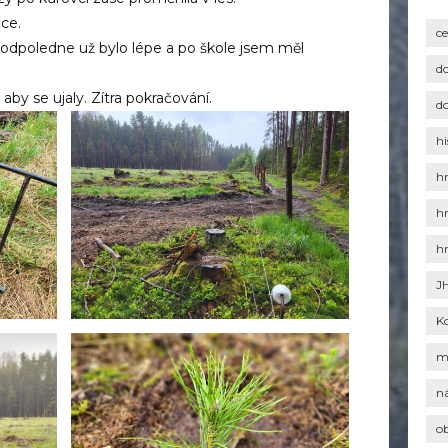
ce.
c
odpoledne už bylo lépe a po škole jsem měl
d
aby se ujaly. Zítra pokračování.
d
hi
h
h
h
J
K
m
n
o