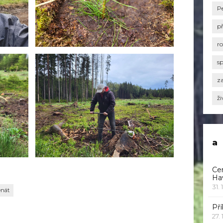
P
p
r
s
za
ži
a
Ce
Ha
31. 
enát
Pří
27.