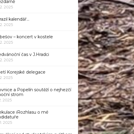
ězdárně
12. 2025
azil kalendář…
12. 2025
bešov – koncert v kostele
12. 2025
dvánoční čas v J.Hradci
12. 2025
jetí Korejské delegace
12. 2025
ovnice a Popelín soutěží o nejhezčí
noční strom
12. 2025
ekulace iRozhlasu o mé
ndidatuře
11. 2025