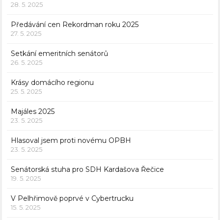
28. 5. 2025
Předávání cen Rekordman roku 2025
27. 5. 2025
Setkání emeritních senátorů
26. 5. 2025
Krásy domácího regionu
25. 5. 2025
Majáles 2025
23. 5. 2025
Hlasoval jsem proti novému OPBH
23. 5. 2025
Senátorská stuha pro SDH Kardašova Řečice
19. 5. 2025
V Pelhřimově poprvé v Cybertrucku
15. 5. 2025