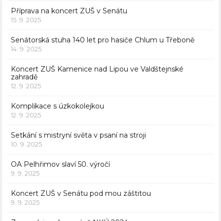
Příprava na koncert ZUŠ v Senátu
15. 9. 2025
Senátorská stuha 140 let pro hasiče Chlum u Třeboně
14. 9. 2025
Koncert ZUŠ Kamenice nad Lipou ve Valdštejnské
zahradě
12. 9. 2025
Komplikace s úzkokolejkou
12. 9. 2025
Setkání s mistryní světa v psaní na stroji
10. 9. 2025
OA Pelhřimov slaví 50. výročí
9. 9. 2025
Koncert ZUŠ v Senátu pod mou záštitou
9. 9. 2025