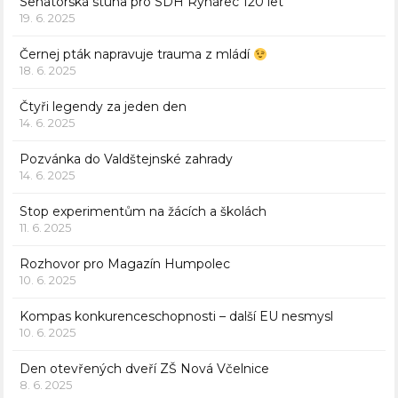
Senátorská stuha pro SDH Rynárec 120 let
19. 6. 2025
Černej pták napravuje trauma z mládí
18. 6. 2025
Čtyři legendy za jeden den
14. 6. 2025
Pozvánka do Valdštejnské zahrady
14. 6. 2025
Stop experimentům na žácích a školách
11. 6. 2025
Rozhovor pro Magazín Humpolec
10. 6. 2025
Kompas konkurenceschopnosti – další EU nesmysl
10. 6. 2025
Den otevřených dveří ZŠ Nová Včelnice
8. 6. 2025