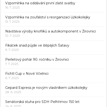
Vzpomínka na oddávání první zlaté svatby
16. 7. 2025
Vzpomínka na zoufalství s reorganizací úzkokolejky
15. 7. 2025
Návštěva výroby knoflíků a autokomponent v Žirovnici
10. 7. 2025
Fikáček snad půjde ve šlépějích Šatavy
9. 7. 2025
Perleťový pohár 90. ročníku v Žirovnici
7. 7. 2025
Fichtl Cup v Nové Včelnici
6. 7. 2025
Gepard Express je novým vlastníkem úzkokolejky
28. 6. 2025
Senátorská stuha pro SDH Pelhřimov 150 let
24. 6. 2025