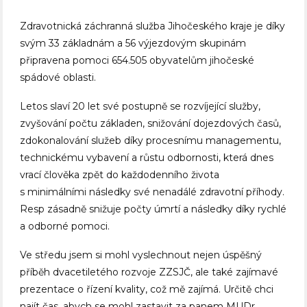
Zdravotnická záchranná služba Jihočeského kraje je díky
svým 33 základnám a 56 výjezdovým skupinám
připravena pomoci 654.505 obyvatelům jihočeské
spádové oblasti.
Letos slaví 20 let své postupně se rozvíjející služby,
zvyšování počtu základen, snižování dojezdových časů,
zdokonalování služeb díky procesnímu managementu,
technickému vybavení a růstu odbornosti, která dnes
vrací člověka zpět do každodenního života
s minimálními následky své nenadálé zdravotní příhody.
Resp zásadně snižuje počty úmrtí a následky díky rychlé
a odborné pomoci.
Ve středu jsem si mohl vyslechnout nejen úspěšný
příběh dvacetiletého rozvoje ZZSJČ, ale také zajímavé
prezentace o řízení kvality, což mě zajímá. Určitě chci
najít čas, abych se mohl zastavit za panem MUDr.