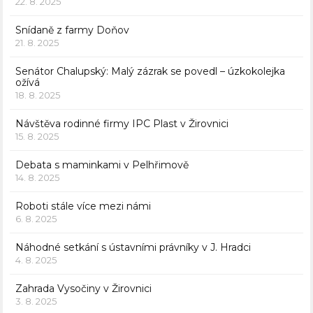
22. 8. 2025
Snídaně z farmy Doňov
21. 8. 2025
Senátor Chalupský: Malý zázrak se povedl – úzkokolejka
ožívá
18. 8. 2025
Návštěva rodinné firmy IPC Plast v Žirovnici
15. 8. 2025
Debata s maminkami v Pelhřimově
14. 8. 2025
Roboti stále více mezi námi
6. 8. 2025
Náhodné setkání s ústavními právníky v J. Hradci
4. 8. 2025
Zahrada Vysočiny v Žirovnici
3. 8. 2025