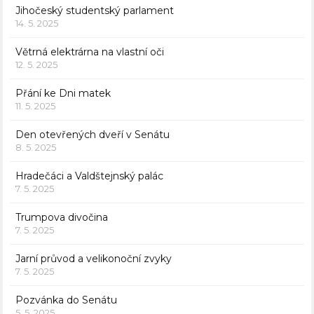
Jihočeský studentský parlament
14. 5. 2025
Větrná elektrárna na vlastní oči
12. 5. 2025
Přání ke Dni matek
11. 5. 2025
Den otevřených dveří v Senátu
8. 5. 2025
Hradečáci a Valdštejnský palác
7. 5. 2025
Trumpova divočina
7. 5. 2025
Jarní průvod a velikonoční zvyky
7. 5. 2025
Pozvánka do Senátu
5. 5. 2025