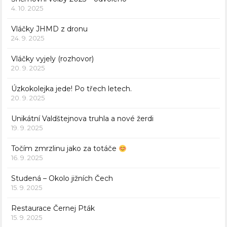
4. 10. 2025
Vláčky JHMD z dronu
24. 9. 2025
Vláčky vyjely (rozhovor)
20. 9. 2025
Úzkokolejka jede! Po třech letech.
20. 9. 2025
Unikátní Valdštejnova truhla a nové žerdi
19. 9. 2025
Točím zmrzlinu jako za totáče
16. 9. 2025
Studená – Okolo jižních Čech
15. 9. 2025
Restaurace Černej Pták
15. 9. 2025