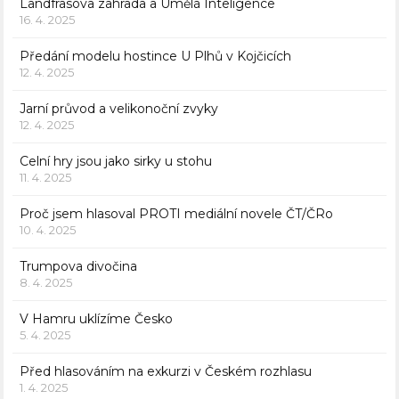
Landfrasova zahrada a Umělá Inteligence
16. 4. 2025
Předání modelu hostince U Plhů v Kojčicích
12. 4. 2025
Jarní průvod a velikonoční zvyky
12. 4. 2025
Celní hry jsou jako sirky u stohu
11. 4. 2025
Proč jsem hlasoval PROTI mediální novele ČT/ČRo
10. 4. 2025
Trumpova divočina
8. 4. 2025
V Hamru uklízíme Česko
5. 4. 2025
Před hlasováním na exkurzi v Českém rozhlasu
1. 4. 2025