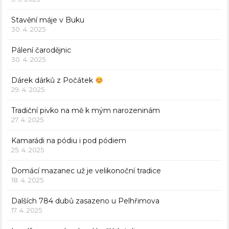
Stavění máje v Buku
30. 4. 2025
Pálení čarodějnic
30. 4. 2025
Dárek dárků z Počátek
29. 4. 2025
Tradiční pivko na mě k mým narozeninám
27. 4. 2025
Kamarádi na pódiu i pod pódiem
25. 4. 2025
Domácí mazanec už je velikonoční tradice
18. 4. 2025
Dalších 784 dubů zasazeno u Pelhřimova
17. 4. 2025