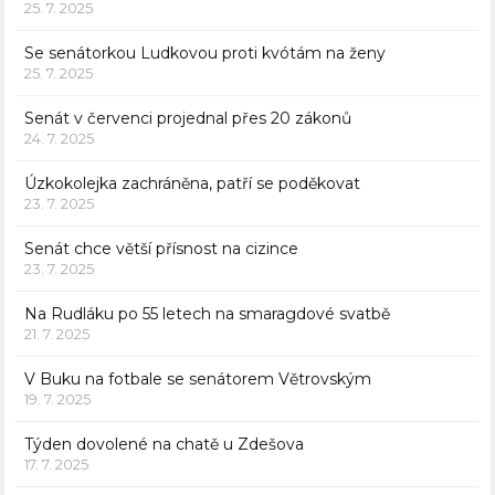
25. 7. 2025
Se senátorkou Ludkovou proti kvótám na ženy
25. 7. 2025
Senát v červenci projednal přes 20 zákonů
24. 7. 2025
Úzkokolejka zachráněna, patří se poděkovat
23. 7. 2025
Senát chce větší přísnost na cizince
23. 7. 2025
Na Rudláku po 55 letech na smaragdové svatbě
21. 7. 2025
V Buku na fotbale se senátorem Větrovským
19. 7. 2025
Týden dovolené na chatě u Zdešova
17. 7. 2025