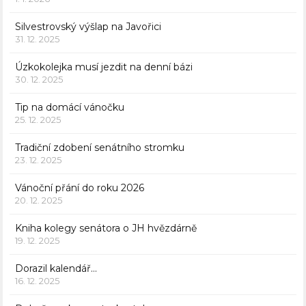
Silvestrovský výšlap na Javořici
31. 12. 2025
Úzkokolejka musí jezdit na denní bázi
30. 12. 2025
Tip na domácí vánočku
25. 12. 2025
Tradiční zdobení senátního stromku
23. 12. 2025
Vánoční přání do roku 2026
20. 12. 2025
Kniha kolegy senátora o JH hvězdárně
19. 12. 2025
Dorazil kalendář…
16. 12. 2025