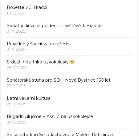
Roxette v J. Hradci
1. 8. 2025
Senátor Jirsa na půldenní návštěvě J. Hradce
31. 7. 2025
Pravidelný špacír za rozbřesku
31. 7. 2025
Srdcaři nosí triko úzkokolejky
28. 7. 2025
Senátorská stuha pro SDH Nová Bystřice 150 let
27. 7. 2025
Letní večerní kultura
26. 7. 2025
Brigádničili jsme v Akci Z na úzkokolejce
26. 7. 2025
Se senátorkou Smotlachovou v Malém Ratmírově