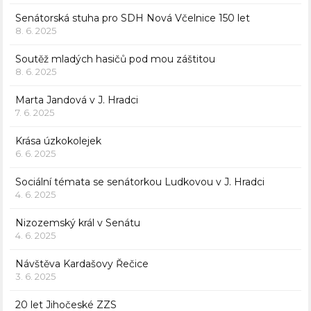
Senátorská stuha pro SDH Nová Včelnice 150 let
8. 6. 2025
Soutěž mladých hasičů pod mou záštitou
8. 6. 2025
Marta Jandová v J. Hradci
7. 6. 2025
Krása úzkokolejek
6. 6. 2025
Sociální témata se senátorkou Ludkovou v J. Hradci
4. 6. 2025
Nizozemský král v Senátu
4. 6. 2025
Návštěva Kardašovy Řečice
3. 6. 2025
20 let Jihočeské ZZS