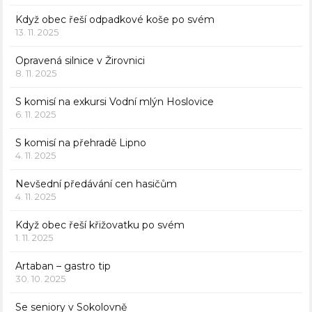
Když obec řeší odpadkové koše po svém
13. 11. 2025
Opravená silnice v Žirovnici
8. 11. 2025
S komisí na exkursi Vodní mlýn Hoslovice
6. 11. 2025
S komisí na přehradě Lipno
4. 11. 2025
Nevšední předávání cen hasičům
4. 11. 2025
Když obec řeší křižovatku po svém
1. 11. 2025
Artaban – gastro tip
30. 10. 2025
Se seniory v Sokolovně