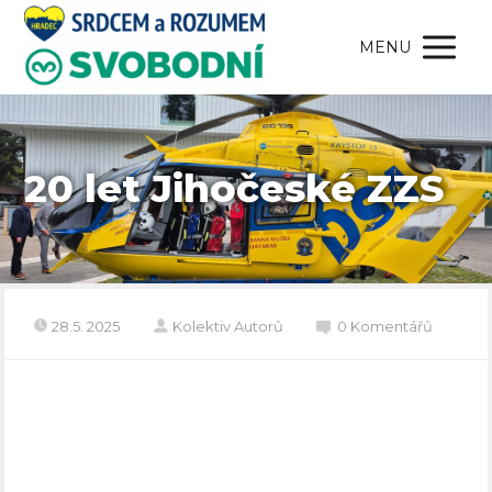
MENU
20 let Jihočeské ZZS
28.5. 2025
Kolektiv Autorů
0 Komentářů