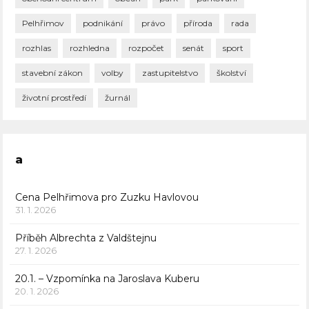
Pelhřimov
podnikání
právo
příroda
rada
rozhlas
rozhledna
rozpočet
senát
sport
stavební zákon
volby
zastupitelstvo
školství
životní prostředí
žurnál
a
Cena Pelhřimova pro Zuzku Havlovou
31. 1. 2026
Příběh Albrechta z Valdštejnu
27. 1. 2026
20.1. – Vzpomínka na Jaroslava Kuberu
20. 1. 2026