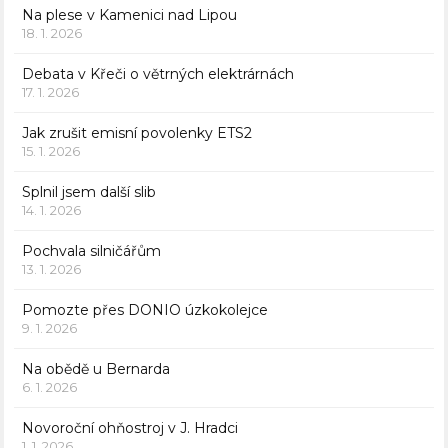
Na plese v Kamenici nad Lipou
18. 1. 2026
Debata v Křeči o větrných elektrárnách
17. 1. 2026
Jak zrušit emisní povolenky ETS2
15. 1. 2026
Splnil jsem další slib
14. 1. 2026
Pochvala silničářům
13. 1. 2026
Pomozte přes DONIO úzkokolejce
9. 1. 2026
Na obědě u Bernarda
6. 1. 2026
Novoroční ohňostroj v J. Hradci
1. 1. 2026