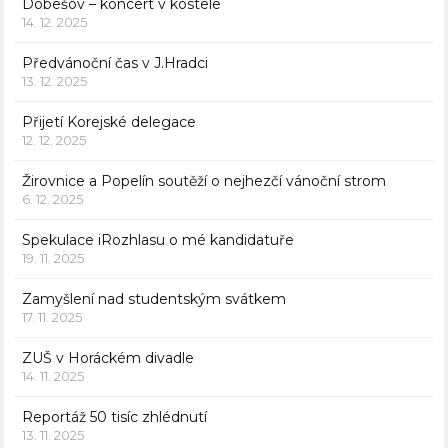
Dobešov – koncert v kostele
14. 12. 2025
Předvánoční čas v J.Hradci
13. 12. 2025
Přijetí Korejské delegace
12. 12. 2025
Žirovnice a Popelín soutěží o nejhezčí vánoční strom
6. 12. 2025
Spekulace iRozhlasu o mé kandidatuře
19. 11. 2025
Zamyšlení nad studentským svátkem
17. 11. 2025
ZUŠ v Horáckém divadle
14. 11. 2025
Reportáž 50 tisíc zhlédnutí
13. 11. 2025