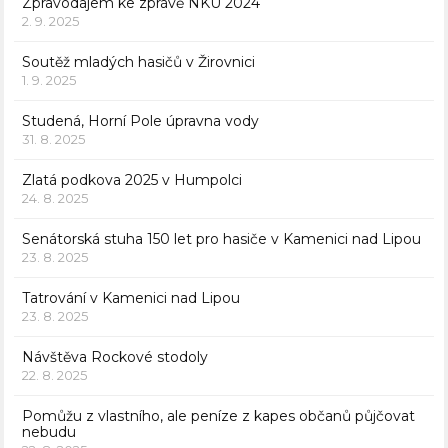
Zpravodajem ke zprávě NKÚ 2024
2. 9. 2025
Soutěž mladých hasičů v Žirovnici
1. 9. 2025
Studená, Horní Pole úpravna vody
31. 8. 2025
Zlatá podkova 2025 v Humpolci
24. 8. 2025
Senátorská stuha 150 let pro hasiče v Kamenici nad Lipou
23. 8. 2025
Tatrování v Kamenici nad Lipou
23. 8. 2025
Návštěva Rockové stodoly
22. 8. 2025
Pomůžu z vlastního, ale peníze z kapes občanů půjčovat
nebudu