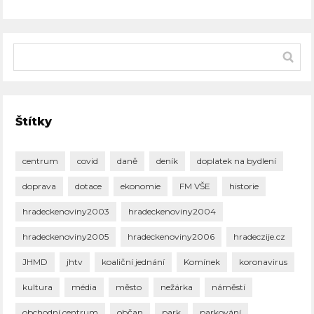
Štítky
centrum
covid
daně
deník
doplatek na bydlení
doprava
dotace
ekonomie
FM VŠE
historie
hradeckenoviny2003
hradeckenoviny2004
hradeckenoviny2005
hradeckenoviny2006
hradeczije.cz
JHMD
jhtv
koaliční jednání
Komínek
koronavirus
kultura
média
město
nežárka
náměstí
obchodní centrum
občan
park
parkování