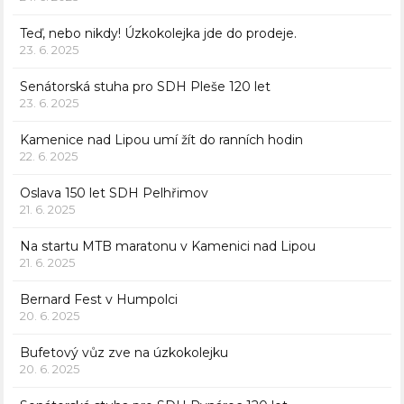
Teď, nebo nikdy! Úzkokolejka jde do prodeje.
23. 6. 2025
Senátorská stuha pro SDH Pleše 120 let
23. 6. 2025
Kamenice nad Lipou umí žít do ranních hodin
22. 6. 2025
Oslava 150 let SDH Pelhřimov
21. 6. 2025
Na startu MTB maratonu v Kamenici nad Lipou
21. 6. 2025
Bernard Fest v Humpolci
20. 6. 2025
Bufetový vůz zve na úzkokolejku
20. 6. 2025