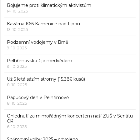
Bojujeme proti klimatickým aktivistům
14. 10. 2025
Kavárna K66 Kamenice nad Lipou
13. 10. 2025
Podzemní vodojemy v Brně
9. 10. 2025
Pelhřimovsko žije medvědem
9. 10. 2025
Už 5 letá sázím stromy (15.386 kusů)
8. 10. 2025
Papučový den v Pelhřimově
8. 10. 2025
Ohlednutí za mimořádným koncertem naší ZUŠ v Senátu
ČR.
6. 10. 2025
Sněmovní volby 2025 – odvoleno