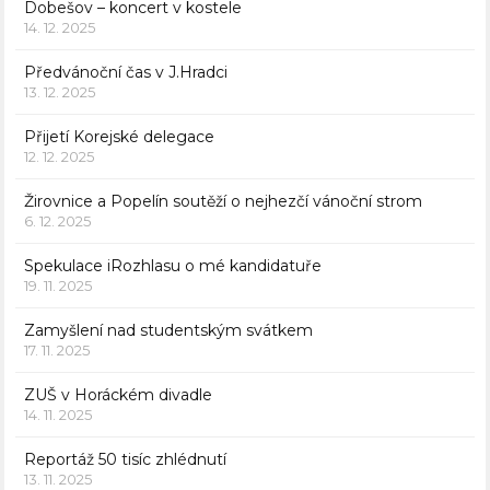
Dobešov – koncert v kostele
14. 12. 2025
Předvánoční čas v J.Hradci
13. 12. 2025
Přijetí Korejské delegace
12. 12. 2025
Žirovnice a Popelín soutěží o nejhezčí vánoční strom
6. 12. 2025
Spekulace iRozhlasu o mé kandidatuře
19. 11. 2025
Zamyšlení nad studentským svátkem
17. 11. 2025
ZUŠ v Horáckém divadle
14. 11. 2025
Reportáž 50 tisíc zhlédnutí
13. 11. 2025