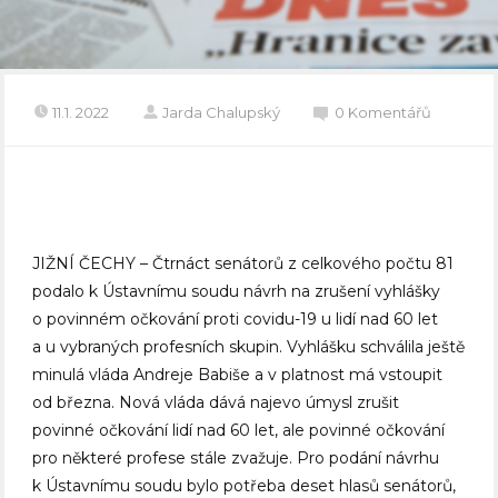
11.1. 2022
Jarda Chalupský
0 Komentářů
JIŽNÍ ČECHY – Čtrnáct senátorů z celkového počtu 81
podalo k Ústavnímu soudu návrh na zrušení vyhlášky
o povinném očkování proti covidu-19 u lidí nad 60 let
a u vybraných profesních skupin. Vyhlášku schválila ještě
minulá vláda Andreje Babiše a v platnost má vstoupit
od března. Nová vláda dává najevo úmysl zrušit
povinné očkování lidí nad 60 let, ale povinné očkování
pro některé profese stále zvažuje. Pro podání návrhu
k Ústavnímu soudu bylo potřeba deset hlasů senátorů,