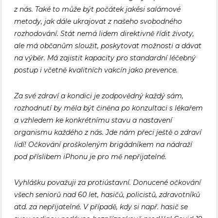
z nás. Také to může být počátek jakési salámové
metody, jak dále ukrajovat z našeho svobodného
rozhodování. Stát nemá lidem direktivně řídit životy,
ale má občanům sloužit, poskytovat možnosti a dávat
na výběr. Má zajistit kapacity pro standardní léčebný
postup i včetně kvalitních vakcín jako prevence.
Za své zdraví a kondici je zodpovědný každý sám,
rozhodnutí by měla být činěna po konzultaci s lékařem
a vzhledem ke konkrétnímu stavu a nastavení
organismu každého z nás. Jde nám přeci ještě o zdraví
lidí! Očkování proškoleným brigádníkem na nádraží
pod příslibem iPhonu je pro mě nepřijatelné.
Vyhlášku považuji za protiústavní. Donucené očkování
všech seniorů nad 60 let, hasičů, policistů, zdravotníků
atd. za nepřijatelné. V případě, kdy si např. hasič se