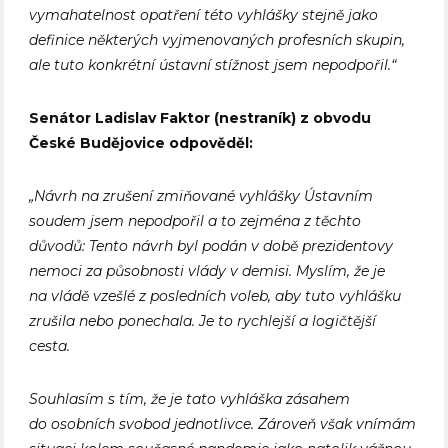
vymahatelnost opatření této vyhlášky stejně jako
definice některých vyjmenovaných profesních skupin,
ale tuto konkrétní ústavní stížnost jsem nepodpořil.“
Senátor Ladislav Faktor (nestraník) z obvodu
České Budějovice odpověděl:
„Návrh na zrušení zmiňované vyhlášky Ústavním
soudem jsem nepodpořil a to zejména z těchto
důvodů: Tento návrh byl podán v době prezidentovy
nemoci za působnosti vlády v demisi. Myslím, že je
na vládě vzešlé z posledních voleb, aby tuto vyhlášku
zrušila nebo ponechala. Je to rychlejší a logičtější
cesta.
Souhlasím s tím, že je tato vyhláška zásahem
do osobních svobod jednotlivce. Zároveň však vnímám