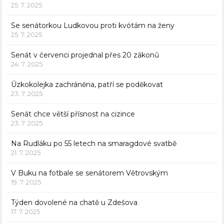
25. 7. 2025
Se senátorkou Ludkovou proti kvótám na ženy
25. 7. 2025
Senát v červenci projednal přes 20 zákonů
24. 7. 2025
Úzkokolejka zachráněna, patří se poděkovat
23. 7. 2025
Senát chce větší přísnost na cizince
23. 7. 2025
Na Rudláku po 55 letech na smaragdové svatbě
21. 7. 2025
V Buku na fotbale se senátorem Větrovským
19. 7. 2025
Týden dovolené na chatě u Zdešova
17. 7. 2025