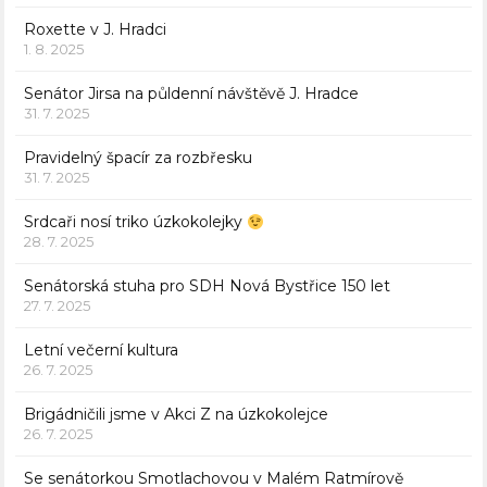
Roxette v J. Hradci
1. 8. 2025
Senátor Jirsa na půldenní návštěvě J. Hradce
31. 7. 2025
Pravidelný špacír za rozbřesku
31. 7. 2025
Srdcaři nosí triko úzkokolejky
28. 7. 2025
Senátorská stuha pro SDH Nová Bystřice 150 let
27. 7. 2025
Letní večerní kultura
26. 7. 2025
Brigádničili jsme v Akci Z na úzkokolejce
26. 7. 2025
Se senátorkou Smotlachovou v Malém Ratmírově