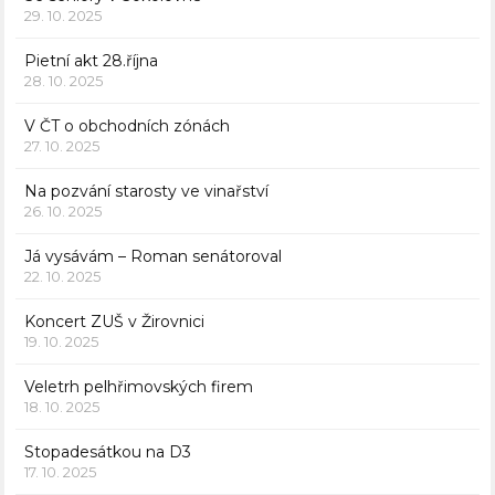
29. 10. 2025
Pietní akt 28.října
28. 10. 2025
V ČT o obchodních zónách
27. 10. 2025
Na pozvání starosty ve vinařství
26. 10. 2025
Já vysávám – Roman senátoroval
22. 10. 2025
Koncert ZUŠ v Žirovnici
19. 10. 2025
Veletrh pelhřimovských firem
18. 10. 2025
Stopadesátkou na D3
17. 10. 2025