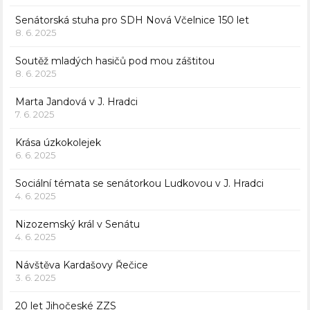
Senátorská stuha pro SDH Nová Včelnice 150 let
8. 6. 2025
Soutěž mladých hasičů pod mou záštitou
8. 6. 2025
Marta Jandová v J. Hradci
7. 6. 2025
Krása úzkokolejek
6. 6. 2025
Sociální témata se senátorkou Ludkovou v J. Hradci
4. 6. 2025
Nizozemský král v Senátu
4. 6. 2025
Návštěva Kardašovy Řečice
3. 6. 2025
20 let Jihočeské ZZS