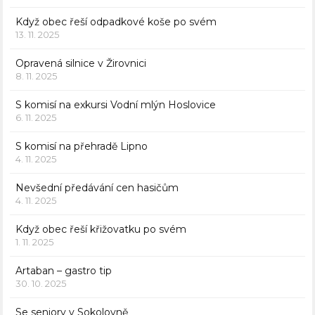
Když obec řeší odpadkové koše po svém
13. 11. 2025
Opravená silnice v Žirovnici
8. 11. 2025
S komisí na exkursi Vodní mlýn Hoslovice
6. 11. 2025
S komisí na přehradě Lipno
4. 11. 2025
Nevšední předávání cen hasičům
4. 11. 2025
Když obec řeší křižovatku po svém
1. 11. 2025
Artaban – gastro tip
30. 10. 2025
Se seniory v Sokolovně