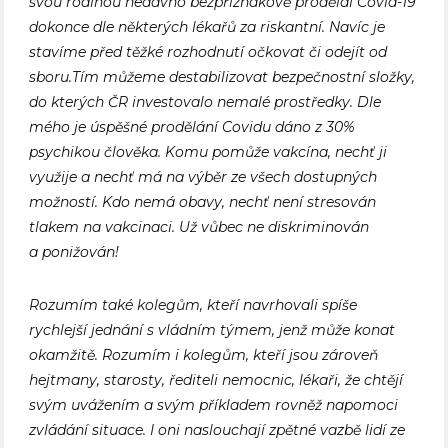
svou rodinou nedávno bezpříznakově prodělal Covid-19
dokonce dle některých lékařů za riskantní. Navíc je
stavíme před těžké rozhodnutí očkovat či odejít od
sboru.Tím můžeme destabilizovat bezpečnostní složky,
do kterých ČR investovalo nemalé prostředky. Dle
mého je úspěšné prodělání Covidu dáno z 30%
psychikou člověka. Komu pomůže vakcína, nechť ji
využije a nechť má na výběr ze všech dostupných
možností. Kdo nemá obavy, nechť není stresován
tlakem na vakcinaci. Už vůbec ne diskriminován
a ponižován!
Rozumím také kolegům, kteří navrhovali spíše
rychlejší jednání s vládním týmem, jenž může konat
okamžitě. Rozumím i kolegům, kteří jsou zároveň
hejtmany, starosty, řediteli nemocnic, lékaři, že chtějí
svým uvážením a svým příkladem rovněž napomoci
zvládání situace. I oni naslouchají zpětné vazbě lidí ze