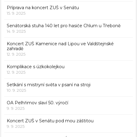
Příprava na koncert ZUŠ v Senátu
15. 9. 2025
Senátorská stuha 140 let pro hasiče Chlum u Třeboně
14. 9. 2025
Koncert ZUŠ Kamenice nad Lipou ve Valdštejnské
zahradě
12. 9. 2025
Komplikace s úzkokolejkou
12. 9. 2025
Setkání s mistryní světa v psaní na stroji
10. 9. 2025
OA Pelhřimov slaví 50. výročí
9. 9. 2025
Koncert ZUŠ v Senátu pod mou záštitou
9. 9. 2025