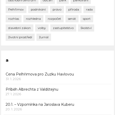
obchodní centrum
občan
park
parkování
Pelhřimov
podnikání
právo
příroda
rada
rozhlas
rozhledna
rozpočet
senát
sport
stavební zákon
volby
zastupitelstvo
školství
životní prostředí
žurnál
a
Cena Pelhřimova pro Zuzku Havlovou
31. 1. 2026
Příběh Albrechta z Valdštejnu
27. 1. 2026
20.1. – Vzpomínka na Jaroslava Kuberu
20. 1. 2026