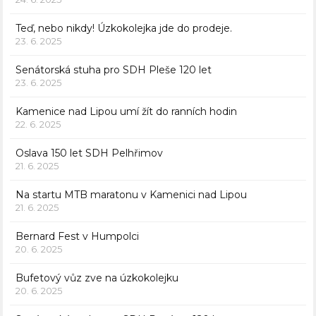
Teď, nebo nikdy! Úzkokolejka jde do prodeje.
23. 6. 2025
Senátorská stuha pro SDH Pleše 120 let
23. 6. 2025
Kamenice nad Lipou umí žít do ranních hodin
22. 6. 2025
Oslava 150 let SDH Pelhřimov
21. 6. 2025
Na startu MTB maratonu v Kamenici nad Lipou
21. 6. 2025
Bernard Fest v Humpolci
20. 6. 2025
Bufetový vůz zve na úzkokolejku
20. 6. 2025