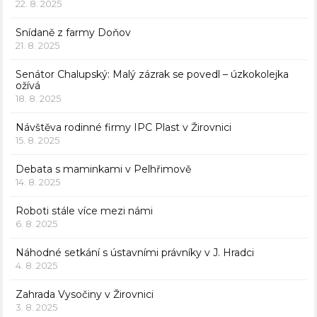
22. 8. 2025
Snídaně z farmy Doňov
21. 8. 2025
Senátor Chalupský: Malý zázrak se povedl – úzkokolejka
ožívá
18. 8. 2025
Návštěva rodinné firmy IPC Plast v Žirovnici
15. 8. 2025
Debata s maminkami v Pelhřimově
14. 8. 2025
Roboti stále více mezi námi
6. 8. 2025
Náhodné setkání s ústavními právníky v J. Hradci
4. 8. 2025
Zahrada Vysočiny v Žirovnici
3. 8. 2025