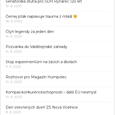
Senátorská stuha pro SDH Rynárec 120 let
19. 6. 2025
Černej pták napravuje trauma z mládí
18. 6. 2025
Čtyři legendy za jeden den
14. 6. 2025
Pozvánka do Valdštejnské zahrady
14. 6. 2025
Stop experimentům na žácích a školách
11. 6. 2025
Rozhovor pro Magazín Humpolec
10. 6. 2025
Kompas konkurenceschopnosti – další EU nesmysl
10. 6. 2025
Den otevřených dveří ZŠ Nová Včelnice
8. 6. 2025