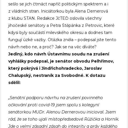
sešlo se jich čtrnáct napříč politickým spektrem a i
z vládních stran. Iniciátorkou byla Alena Dernerová
z klubu STAN. Redakce JčTEĎ oslovila všechny
jihočeské senátory a Petra Štěpánka z Petrovic, které
kdysi byly součástí milevského okresu a dodnes tam
fungují úzké vazby. Otázka zněla – podepsal jste tento
návrh nebo ne, a proč? Jak se na věc díváte?
Jediný, kdo návrh Ústavnímu soudu na zrušení
vyhlášky podepsal, je senátor obvodu Pelhřimov,
který pokrývá i Jindřichohradecko, Jaroslav
Chalupský, nestraník za Svobodné. K dotazu
sdělil:
„Senátní podporu návrhu na zrušení povinného
očkování proti covid-19 jsem spolu s kolegyní
senátorkou MUDr. Alenou Dernerovou inicioval. Jsem
rád, že se toho ujali místopředsedové Růžička a Horník.
Jde o velmi zásadní zásah do integrity a práv každého