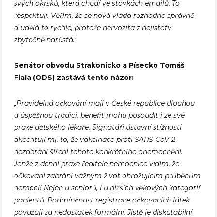
svých okrsků, která chodí ve stovkách emailů. To
respektuji. Věřím, že se nová vláda rozhodne správně
a udělá to rychle, protože nervozita z nejistoty
zbytečně narůstá.“
Senátor obvodu Strakonicko a Písecko Tomáš
Fiala (ODS) zastává tento názor:
„Pravidelná očkování mají v České republice dlouhou
a úspěšnou tradici, benefit mohu posoudit i ze své
praxe dětského lékaře. Signatáři ústavní stížnosti
akcentují mj. to, že vakcinace proti SARS-CoV-2
nezabrání šíření tohoto konkrétního onemocnění.
Jenže z denní praxe ředitele nemocnice vidím, že
očkování zabrání vážným život ohrožujícím průběhům
nemoci! Nejen u seniorů, i u nižších věkových kategorií
pacientů. Podmíněnost registrace očkovacích látek
považuji za nedostatek formální. Jistě je diskutabilní