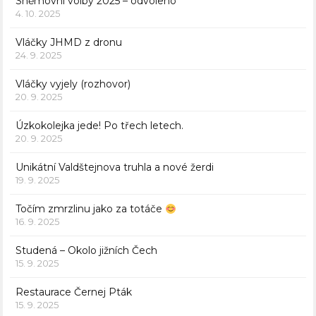
Sněmovní volby 2025 – odvoleno
4. 10. 2025
Vláčky JHMD z dronu
24. 9. 2025
Vláčky vyjely (rozhovor)
20. 9. 2025
Úzkokolejka jede! Po třech letech.
20. 9. 2025
Unikátní Valdštejnova truhla a nové žerdi
19. 9. 2025
Točím zmrzlinu jako za totáče
16. 9. 2025
Studená – Okolo jižních Čech
15. 9. 2025
Restaurace Černej Pták
15. 9. 2025