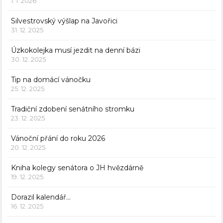
1. 1. 2026
Silvestrovský výšlap na Javořici
31. 12. 2025
Úzkokolejka musí jezdit na denní bázi
30. 12. 2025
Tip na domácí vánočku
25. 12. 2025
Tradiční zdobení senátního stromku
23. 12. 2025
Vánoční přání do roku 2026
20. 12. 2025
Kniha kolegy senátora o JH hvězdárně
19. 12. 2025
Dorazil kalendář…
16. 12. 2025