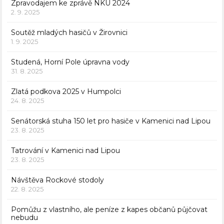
Zpravodajem ke zprávě NKÚ 2024
2. 9. 2025
Soutěž mladých hasičů v Žirovnici
1. 9. 2025
Studená, Horní Pole úpravna vody
31. 8. 2025
Zlatá podkova 2025 v Humpolci
24. 8. 2025
Senátorská stuha 150 let pro hasiče v Kamenici nad Lipou
23. 8. 2025
Tatrování v Kamenici nad Lipou
23. 8. 2025
Návštěva Rockové stodoly
22. 8. 2025
Pomůžu z vlastního, ale peníze z kapes občanů půjčovat
nebudu