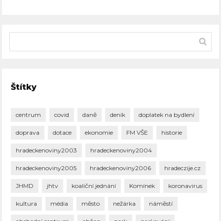
Štítky
centrum
covid
daně
deník
doplatek na bydlení
doprava
dotace
ekonomie
FM VŠE
historie
hradeckenoviny2003
hradeckenoviny2004
hradeckenoviny2005
hradeckenoviny2006
hradeczije.cz
JHMD
jhtv
koaliční jednání
Komínek
koronavirus
kultura
média
město
nežárka
náměstí