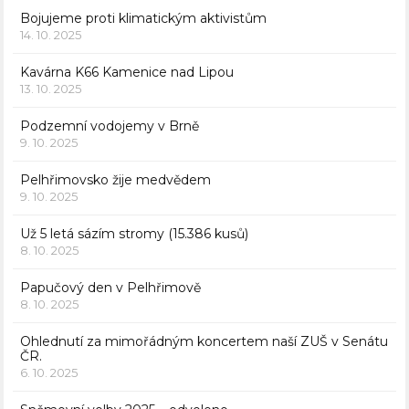
Bojujeme proti klimatickým aktivistům
14. 10. 2025
Kavárna K66 Kamenice nad Lipou
13. 10. 2025
Podzemní vodojemy v Brně
9. 10. 2025
Pelhřimovsko žije medvědem
9. 10. 2025
Už 5 letá sázím stromy (15.386 kusů)
8. 10. 2025
Papučový den v Pelhřimově
8. 10. 2025
Ohlednutí za mimořádným koncertem naší ZUŠ v Senátu
ČR.
6. 10. 2025