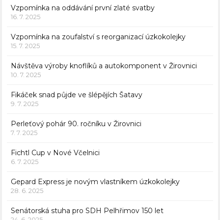
Vzpomínka na oddávání první zlaté svatby
16. 7. 2025
Vzpomínka na zoufalství s reorganizací úzkokolejky
15. 7. 2025
Návštěva výroby knoflíků a autokomponent v Žirovnici
10. 7. 2025
Fikáček snad půjde ve šlépějích Šatavy
9. 7. 2025
Perleťový pohár 90. ročníku v Žirovnici
7. 7. 2025
Fichtl Cup v Nové Včelnici
6. 7. 2025
Gepard Express je novým vlastníkem úzkokolejky
28. 6. 2025
Senátorská stuha pro SDH Pelhřimov 150 let
24. 6. 2025