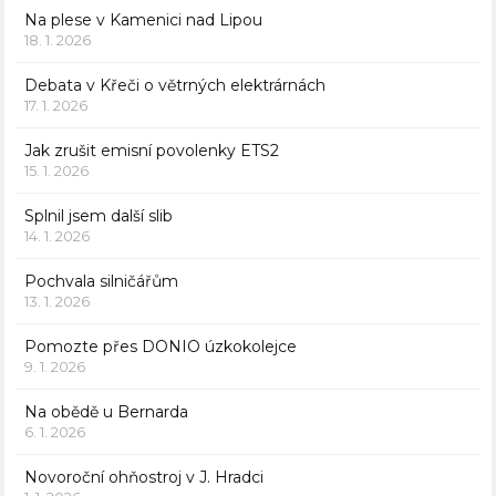
Na plese v Kamenici nad Lipou
18. 1. 2026
Debata v Křeči o větrných elektrárnách
17. 1. 2026
Jak zrušit emisní povolenky ETS2
15. 1. 2026
Splnil jsem další slib
14. 1. 2026
Pochvala silničářům
13. 1. 2026
Pomozte přes DONIO úzkokolejce
9. 1. 2026
Na obědě u Bernarda
6. 1. 2026
Novoroční ohňostroj v J. Hradci