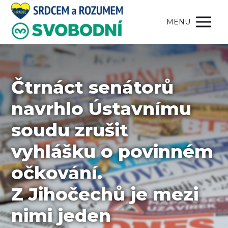
MENU
Čtrnáct senátorů
navrhlo Ústavnímu
soudu zrušit
vyhlášku o povinném
očkování.
Z Jihočechů je mezi
nimi jeden