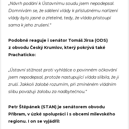
„Návrh podání k Ústavnímu soudu jsem nepodepsal.
Domnívám se, že sdělení vlády k příslušnému nařízení
vlády bylo jasné a zřetelné, tedy, že vláda přistoupí
sama k jeho zrušení.“
Podobně reaguje i senátor Tomáš Jirsa (ODS)
z obvodu Český Krumlov, který pokrývá také
Prachaticko:
„Ústavní stížnost proti vyhlášce o povinném očkování
jsem nepodepsal, protože nastupující vláda slíbila, že ji
zruší. Jakkoli žalobě rozumím, při zmíněném vládním
slibu považuji žalobu za nadbytečnou.“
Petr Štěpánek (STAN) je senátorem obvodu
Příbram, v úzké spolupráci i s obcemi milevského
regionu. I on se vyjádřil: