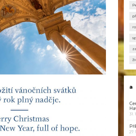
P
p
r
s
za
ži
a
Ce
Ha
31. 
Pří
27.