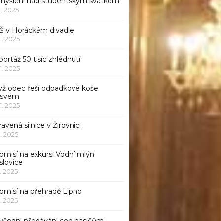
myšlení nad studentským svátkem
11. 2025
Š v Horáckém divadle
11. 2025
ortáž 50 tisíc zhlédnutí
11. 2025
yž obec řeší odpadkové koše
 svém
11. 2025
avená silnice v Žirovnici
1. 2025
omisí na exkursi Vodní mlýn
slovice
1. 2025
komisí na přehradě Lipno
1. 2025
všední předávání cen hasičům