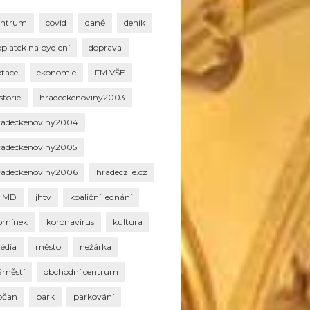
entrum
covid
daně
deník
oplatek na bydlení
doprava
otace
ekonomie
FM VŠE
storie
hradeckenoviny2003
radeckenoviny2004
radeckenoviny2005
radeckenoviny2006
hradeczije.cz
HMD
jhtv
koaliční jednání
omínek
koronavirus
kultura
édia
město
nežárka
áměstí
obchodní centrum
bčan
park
parkování