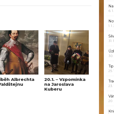
Na
6. 
Nov
1. 1
Sil
31. 
Úzk
30.
Ti
25.
íběh Albrechta
20.1. – Vzpomínka
Tr
Valdštejnu
na Jaroslava
23.
Kuberu
Vá
20.
Kn