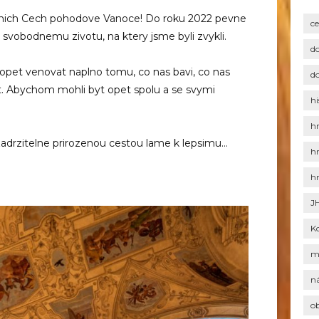
iznich Cech pohodove Vanoce! Do roku 2022 pevne
c
e svobodnemu zivotu, na ktery jsme byli zvykli.
d
pet venovat naplno tomu, co nas bavi, co nas
d
st. Abychom mohli byt opet spolu a se svymi
hi
h
adrzitelne prirozenou cestou lame k lepsimu…
h
h
J
K
m
n
o