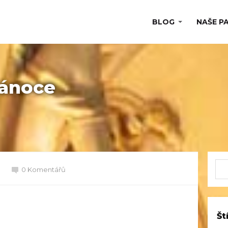
BLOG
NAŠE P
Vánoce
0 Komentářů
Št