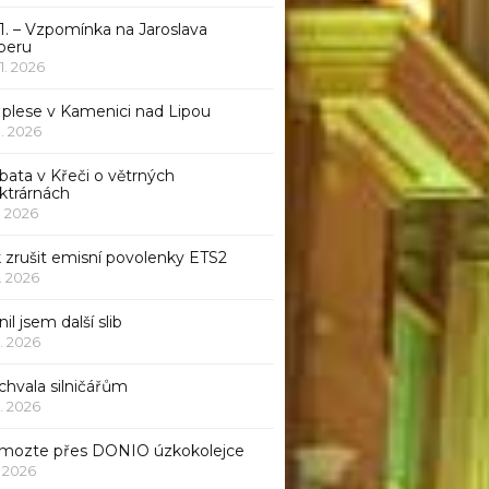
1. – Vzpomínka na Jaroslava
beru
 1. 2026
 plese v Kamenici nad Lipou
 1. 2026
bata v Křeči o větrných
ktrárnách
1. 2026
 zrušit emisní povolenky ETS2
1. 2026
nil jsem další slib
1. 2026
chvala silničářům
1. 2026
mozte přes DONIO úzkokolejce
1. 2026