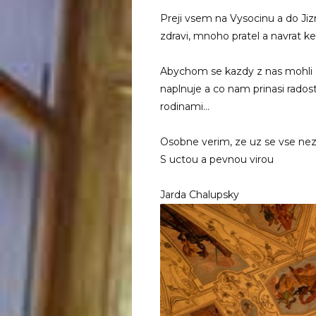
Preji vsem na Vysocinu a do J
zdravi, mnoho pratel a navrat k
Abychom se kazdy z nas mohli o
naplnuje a co nam prinasi rado
rodinami…
Osobne verim, ze uz se vse nez
S uctou a pevnou virou
Jarda Chalupsky