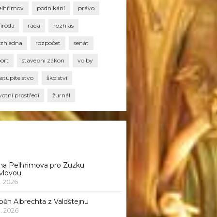
elhřimov
podnikání
právo
říroda
rada
rozhlas
ozhledna
rozpočet
senát
port
stavební zákon
volby
stupitelstvo
školství
votní prostředí
žurnál
na Pelhřimova pro Zuzku
vlovou
1. 2026
běh Albrechta z Valdštejnu
 1. 2026