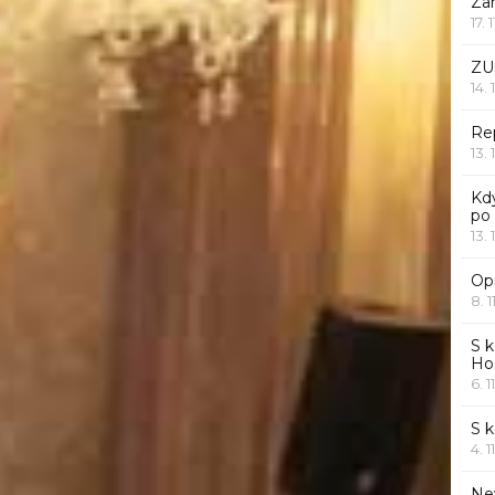
Za
17. 
ZU
14. 
Rep
13. 
Kd
po
13. 
Opr
8. 1
S k
Ho
6. 1
S 
4. 1
Ne