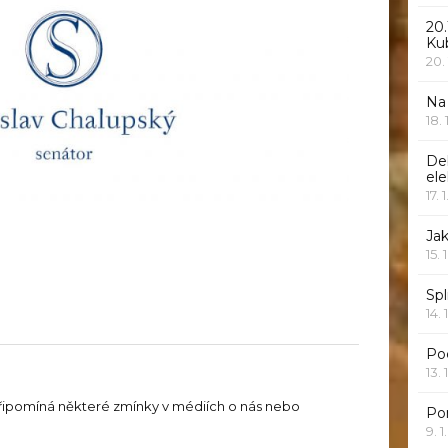
20.
Ku
20.
Na
18.
De
ele
17. 
Jak
15. 
Spl
14. 
Po
13. 
řipomíná některé zmínky v médiích o nás nebo
Po
9. 