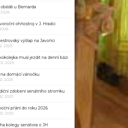
 obědě u Bernarda
1. 2026
oroční ohňostroj v J. Hradci
. 2026
vestrovský výšlap na Javořici
12. 2025
okolejka musí jezdit na denní bázi
 12. 2025
p na domácí vánočku
 12. 2025
adiční zdobení senátního stromku
 12. 2025
noční přání do roku 2026
 12. 2025
iha kolegy senátora o JH