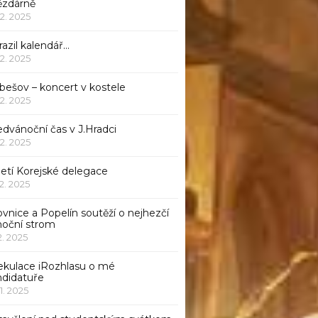
ězdárně
12. 2025
azil kalendář…
12. 2025
bešov – koncert v kostele
12. 2025
dvánoční čas v J.Hradci
12. 2025
jetí Korejské delegace
12. 2025
ovnice a Popelín soutěží o nejhezčí
noční strom
12. 2025
ekulace iRozhlasu o mé
ndidatuře
11. 2025