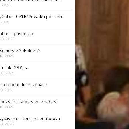
1. 2025
yž obec řeší křižovatku po svém
1. 2025
aban – gastro tip
 10. 2025
 seniory v Sokolovně
 10. 2025
tní akt 28.října
 10. 2025
ČT o obchodních zónách
 10. 2025
pozvání starosty ve vinařství
 10. 2025
 vysávám – Roman senátoroval
 10. 2025