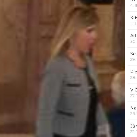
4. 1
Kd
1. 1
Art
30.
Se
29.
Pie
28.
V 
27.
Na 
26.
Já
22.