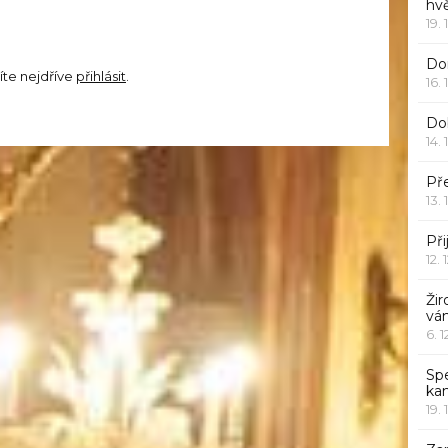
hv
19. 
Dor
íte nejdříve
přihlásit
.
16. 
Do
14. 
Pře
13. 
Při
12. 
Žir
vá
6. 
Sp
ka
19. 