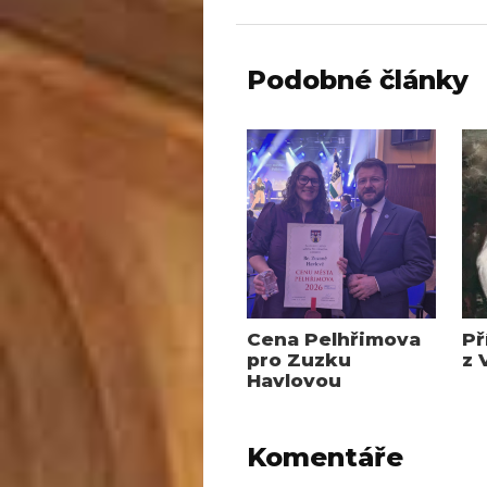
Podobné články
Cena Pelhřimova
Př
pro Zuzku
z 
Havlovou
Komentáře