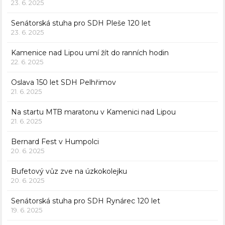
23. 6. 2025
Senátorská stuha pro SDH Pleše 120 let
23. 6. 2025
Kamenice nad Lipou umí žít do ranních hodin
22. 6. 2025
Oslava 150 let SDH Pelhřimov
21. 6. 2025
Na startu MTB maratonu v Kamenici nad Lipou
21. 6. 2025
Bernard Fest v Humpolci
20. 6. 2025
Bufetový vůz zve na úzkokolejku
20. 6. 2025
Senátorská stuha pro SDH Rynárec 120 let
19. 6. 2025