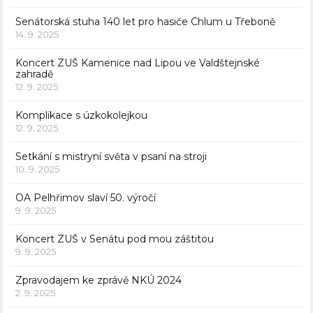
Senátorská stuha 140 let pro hasiče Chlum u Třeboně
14. 9. 2025
Koncert ZUŠ Kamenice nad Lipou ve Valdštejnské
zahradě
12. 9. 2025
Komplikace s úzkokolejkou
12. 9. 2025
Setkání s mistryní světa v psaní na stroji
10. 9. 2025
OA Pelhřimov slaví 50. výročí
9. 9. 2025
Koncert ZUŠ v Senátu pod mou záštitou
9. 9. 2025
Zpravodajem ke zprávě NKÚ 2024
2. 9. 2025