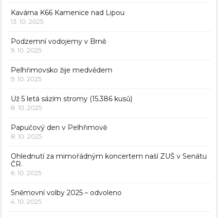
Kavárna K66 Kamenice nad Lipou
13. 10. 2025
Podzemní vodojemy v Brně
9. 10. 2025
Pelhřimovsko žije medvědem
9. 10. 2025
Už 5 letá sázím stromy (15.386 kusů)
8. 10. 2025
Papučový den v Pelhřimově
8. 10. 2025
Ohlednutí za mimořádným koncertem naší ZUŠ v Senátu
ČR.
6. 10. 2025
Sněmovní volby 2025 – odvoleno
4. 10. 2025