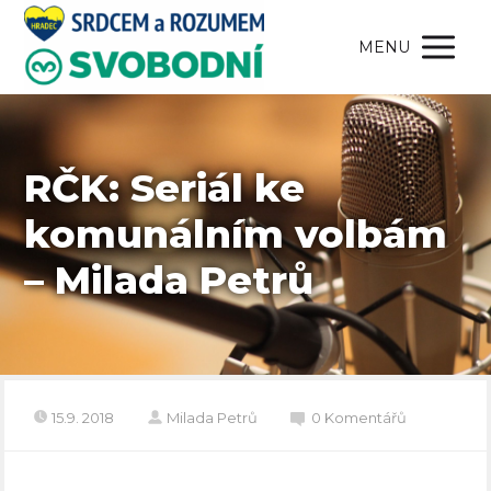
MENU
RČK: Seriál ke
komunálním volbám
– Milada Petrů
15.9. 2018
Milada Petrů
0 Komentářů