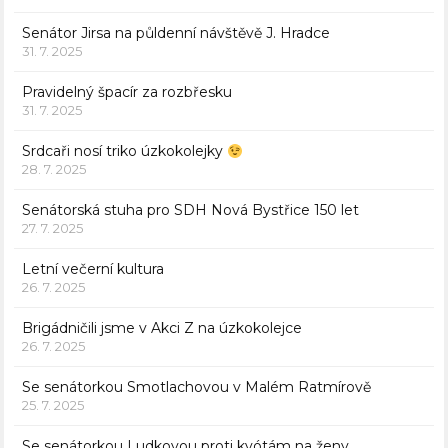
Senátor Jirsa na půldenní návštěvě J. Hradce
31. 7. 2025
Pravidelný špacír za rozbřesku
31. 7. 2025
Srdcaři nosí triko úzkokolejky
28. 7. 2025
Senátorská stuha pro SDH Nová Bystřice 150 let
27. 7. 2025
Letní večerní kultura
26. 7. 2025
Brigádničili jsme v Akci Z na úzkokolejce
26. 7. 2025
Se senátorkou Smotlachovou v Malém Ratmírově
25. 7. 2025
Se senátorkou Ludkovou proti kvótám na ženy