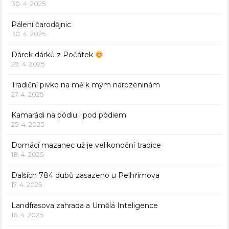
30. 4. 2025
Pálení čarodějnic
30. 4. 2025
Dárek dárků z Počátek
29. 4. 2025
Tradiční pivko na mě k mým narozeninám
27. 4. 2025
Kamarádi na pódiu i pod pódiem
25. 4. 2025
Domácí mazanec už je velikonoční tradice
18. 4. 2025
Dalších 784 dubů zasazeno u Pelhřimova
17. 4. 2025
Landfrasova zahrada a Umělá Inteligence
16. 4. 2025