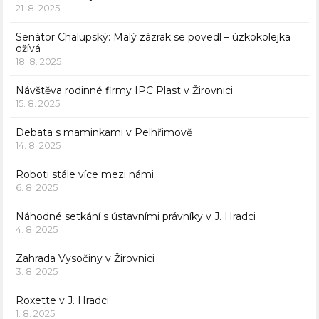
21. 8. 2025
Senátor Chalupský: Malý zázrak se povedl – úzkokolejka
ožívá
18. 8. 2025
Návštěva rodinné firmy IPC Plast v Žirovnici
15. 8. 2025
Debata s maminkami v Pelhřimově
14. 8. 2025
Roboti stále více mezi námi
6. 8. 2025
Náhodné setkání s ústavními právníky v J. Hradci
4. 8. 2025
Zahrada Vysočiny v Žirovnici
3. 8. 2025
Roxette v J. Hradci
1. 8. 2025