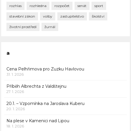
rozhlas
rozhledna
rozpočet
senát
sport
stavební zákon
volby
zastupitelstvo
školství
životní prostředí
žurnál
a
Cena Pelhřimova pro Zuzku Havlovou
31. 1. 2026
Příběh Albrechta z Valdštejnu
27. 1. 2026
20.1. – Vzpomínka na Jaroslava Kuberu
20. 1. 2026
Na plese v Kamenici nad Lipou
18. 1. 2026