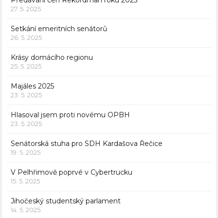
Předávání cen Rekordman roku 2025
27. 5. 2025
Setkání emeritních senátorů
26. 5. 2025
Krásy domácího regionu
25. 5. 2025
Majáles 2025
23. 5. 2025
Hlasoval jsem proti novému OPBH
23. 5. 2025
Senátorská stuha pro SDH Kardašova Řečice
19. 5. 2025
V Pelhřimově poprvé v Cybertrucku
15. 5. 2025
Jihočeský studentský parlament
14. 5. 2025