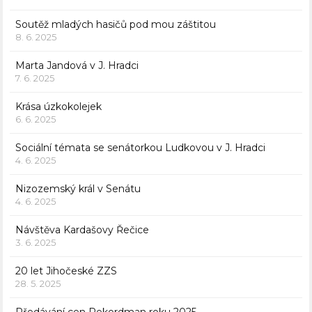
Soutěž mladých hasičů pod mou záštitou
8. 6. 2025
Marta Jandová v J. Hradci
7. 6. 2025
Krása úzkokolejek
6. 6. 2025
Sociální témata se senátorkou Ludkovou v J. Hradci
4. 6. 2025
Nizozemský král v Senátu
4. 6. 2025
Návštěva Kardašovy Řečice
3. 6. 2025
20 let Jihočeské ZZS
28. 5. 2025