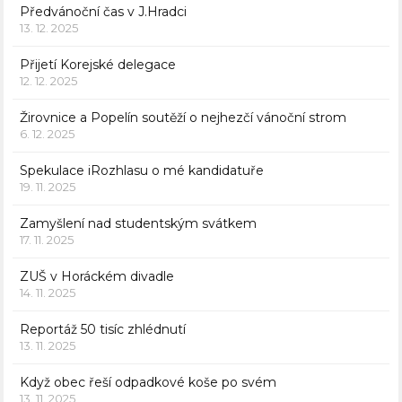
Předvánoční čas v J.Hradci
13. 12. 2025
Přijetí Korejské delegace
12. 12. 2025
Žirovnice a Popelín soutěží o nejhezčí vánoční strom
6. 12. 2025
Spekulace iRozhlasu o mé kandidatuře
19. 11. 2025
Zamyšlení nad studentským svátkem
17. 11. 2025
ZUŠ v Horáckém divadle
14. 11. 2025
Reportáž 50 tisíc zhlédnutí
13. 11. 2025
Když obec řeší odpadkové koše po svém
13. 11. 2025