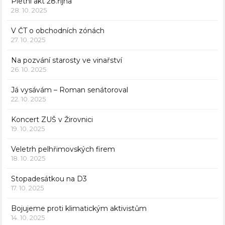
Pietní akt 28.října
28. 10. 2025
V ČT o obchodních zónách
27. 10. 2025
Na pozvání starosty ve vinařství
26. 10. 2025
Já vysávám – Roman senátoroval
22. 10. 2025
Koncert ZUŠ v Žirovnici
19. 10. 2025
Veletrh pelhřimovských firem
18. 10. 2025
Stopadesátkou na D3
17. 10. 2025
Bojujeme proti klimatickým aktivistům
14. 10. 2025