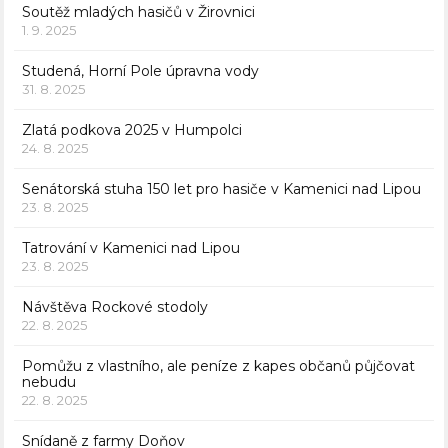
Soutěž mladých hasičů v Žirovnici
1. 9. 2025
Studená, Horní Pole úpravna vody
31. 8. 2025
Zlatá podkova 2025 v Humpolci
24. 8. 2025
Senátorská stuha 150 let pro hasiče v Kamenici nad Lipou
23. 8. 2025
Tatrování v Kamenici nad Lipou
23. 8. 2025
Návštěva Rockové stodoly
22. 8. 2025
Pomůžu z vlastního, ale peníze z kapes občanů půjčovat
nebudu
22. 8. 2025
Snídaně z farmy Doňov