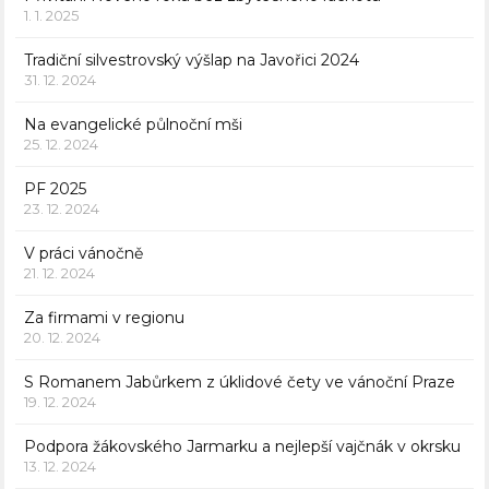
1. 1. 2025
Tradiční silvestrovský výšlap na Javořici 2024
31. 12. 2024
Na evangelické půlnoční mši
25. 12. 2024
PF 2025
23. 12. 2024
V práci vánočně
21. 12. 2024
Za firmami v regionu
20. 12. 2024
S Romanem Jabůrkem z úklidové čety ve vánoční Praze
19. 12. 2024
Podpora žákovského Jarmarku a nejlepší vajčnák v okrsku
13. 12. 2024