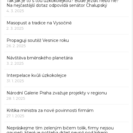
Tak jak je to s tou úzkokolejkou? Bude jezdit nebo ne?
Na nejčastější dotaz odpovídá senátor Chalupský
4. 3. 2025
Masopust a tradice na Vysočině
2. 3. 2025
Propaguji soutěž Vesnice roku
26. 2. 2025
Návštěva brněnského planetária
3. 2. 2025
Interpelace kvůli úzkokolejce
31. 1. 2025
Národní Galerie Praha zvažuje projekty v regionu
28. 1. 2025
Kritika ministra za nové povinnosti firmám
27. 1. 2025
Nepráskejme tím zeleným bičem tolik, firmy nejsou
gauneři, které je potřeba držet pevně pod krkem