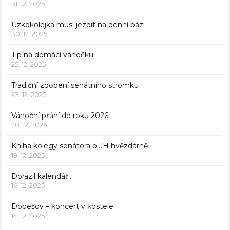
31. 12. 2025
Úzkokolejka musí jezdit na denní bázi
30. 12. 2025
Tip na domácí vánočku
25. 12. 2025
Tradiční zdobení senátního stromku
23. 12. 2025
Vánoční přání do roku 2026
20. 12. 2025
Kniha kolegy senátora o JH hvězdárně
19. 12. 2025
Dorazil kalendář…
16. 12. 2025
Dobešov – koncert v kostele
14. 12. 2025