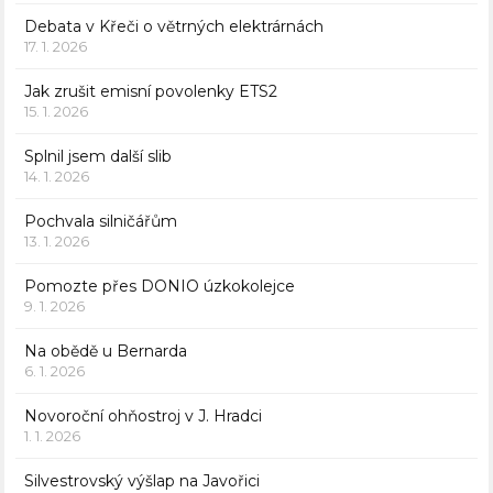
Debata v Křeči o větrných elektrárnách
17. 1. 2026
Jak zrušit emisní povolenky ETS2
15. 1. 2026
Splnil jsem další slib
14. 1. 2026
Pochvala silničářům
13. 1. 2026
Pomozte přes DONIO úzkokolejce
9. 1. 2026
Na obědě u Bernarda
6. 1. 2026
Novoroční ohňostroj v J. Hradci
1. 1. 2026
Silvestrovský výšlap na Javořici