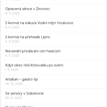
Opravená silnice v Žirovnici
8. 11. 2025
S komisí na exkursi Vodní mlýn Hoslovice
6. 11. 2025
S komisí na přehradě Lipno
4. 11. 2025
Nevšední předávání cen hasičům
4. 11. 2025
Když obec řeší křižovatku po svém
1. 11. 2025
Artaban – gastro tip
30. 10. 2025
Se seniory v Sokolovně
29. 10. 2025