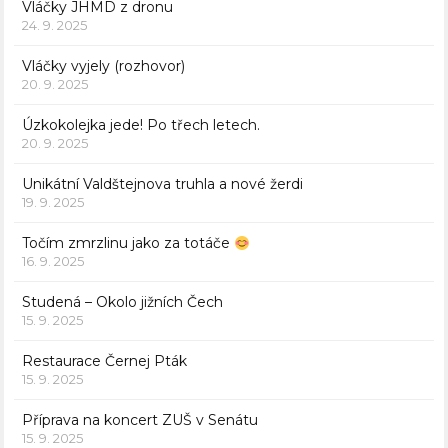
Vláčky JHMD z dronu
24. 9. 2025
Vláčky vyjely (rozhovor)
20. 9. 2025
Úzkokolejka jede! Po třech letech.
20. 9. 2025
Unikátní Valdštejnova truhla a nové žerdi
19. 9. 2025
Točím zmrzlinu jako za totáče
16. 9. 2025
Studená – Okolo jižních Čech
15. 9. 2025
Restaurace Černej Pták
15. 9. 2025
Příprava na koncert ZUŠ v Senátu
15. 9. 2025