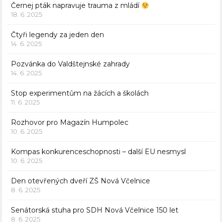
Černej pták napravuje trauma z mládí
18. 6. 2025
Čtyři legendy za jeden den
14. 6. 2025
Pozvánka do Valdštejnské zahrady
14. 6. 2025
Stop experimentům na žácích a školách
11. 6. 2025
Rozhovor pro Magazín Humpolec
10. 6. 2025
Kompas konkurenceschopnosti – další EU nesmysl
10. 6. 2025
Den otevřených dveří ZŠ Nová Včelnice
8. 6. 2025
Senátorská stuha pro SDH Nová Včelnice 150 let
8. 6. 2025