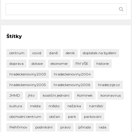
Štítky
centrum
covid
daně
deník
doplatek na bydlení
doprava
dotace
ekonomie
FM VŠE
historie
hradeckenoviny2003
hradeckenoviny2004
hradeckenoviny2005
hradeckenoviny2006
hradeczije.cz
JHMD
jhtv
koaliční jednání
Komínek
koronavirus
kultura
média
město
nežárka
náměstí
obchodní centrum
občan
park
parkování
Pelhřimov
podnikání
právo
příroda
rada