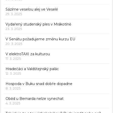
Sázíme veselou alej ve Veselé
29. 3. 2025
Vydařený studenský ples v Mrákotíně
23. 3. 2025
V Senátu požadujeme změnu kurzu EU
20. 3. 2025
V elektroTAXI za kulturou
17. 3. 2025
Hradečáci a Valdštejnský palác
12. 3. 2025
Hospoda v Buku snad dobře dopadne
8. 3. 2025
Oběd u Bernarda nelze vynechat
4. 3. 2025