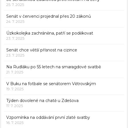
25. 7. 2025
Senát v červenci projednal přes 20 zákonů
24. 7. 2025
Úzkokolejka zachráněna, patří se poděkovat
23. 7. 2025
Senát chce větší přísnost na cizince
23. 7. 2025
Na Rudláku po 55 letech na smaragdové svatbě
21. 7. 2025
V Buku na fotbale se senátorem Větrovským
19. 7. 2025
Týden dovolené na chatě u Zdešova
17. 7. 2025
Vzpomínka na oddávání první zlaté svatby
16. 7. 2025