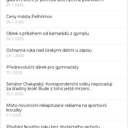
27. 1. 2025
Ceny města Pelhřimov
26. 1. 2025
Oblek s příběhem od kamarádů z gymplu
24. 1. 2025
Ochranná ruka nad českými dětmi u zápisu
23. 1. 2025
Předrevoluční dárek pro gymnazisty
17. 1. 2025
Senátor Chalupský: Korespondenční volbu nepovažuji
za šťastný krok! Bude z toho ještě mrzení…
10. 1. 2025
Místo novoroční rekapitulace reklama na sportovní
kroužky
7. 1. 2025
Přivítání Nového roku bez zbytečného rachotu