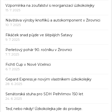
Vzpomínka na zoufalství s reorganizací úzkokolejky
15. 7. 2025
Návštěva výroby knoflíků a autokomponent v Žirovnici
10. 7. 2025
Fikáček snad půjde ve šlépějích Šatavy
9. 7. 2025
Perleťový pohár 90. ročníku v Žirovnici
7. 7. 2025
Fichtl Cup v Nové Včelnici
6. 7. 2025
Gepard Express je novým vlastníkem úzkokolejky
28. 6. 2025
Senátorská stuha pro SDH Pelhřimov 150 let
24. 6. 2025
Teď, nebo nikdy! Úzkokolejka jde do prodeje.