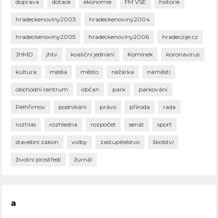
doprava
dotace
ekonomie
FM VŠE
historie
hradeckenoviny2003
hradeckenoviny2004
hradeckenoviny2005
hradeckenoviny2006
hradeczije.cz
JHMD
jhtv
koaliční jednání
Komínek
koronavirus
kultura
média
město
nežárka
náměstí
obchodní centrum
občan
park
parkování
Pelhřimov
podnikání
právo
příroda
rada
rozhlas
rozhledna
rozpočet
senát
sport
stavební zákon
volby
zastupitelstvo
školství
životní prostředí
žurnál
a