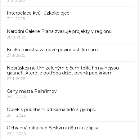
3. 2. 2025
Interpelace kvůli úzkokolejce
31. 1. 2025
Národní Galerie Praha zvažuje projekty v regionu
28. 1. 2025
Kritika ministra za nové povinnosti firmám
27. 1. 2025
Nepráskejme tím zeleným bičem tolik, firmy nejsou
gauneři, které je potřeba držet pevně pod krkem
27. 1. 2025
Ceny města Pelhřimov
26. 1. 2025
Oblek s příběhem od kamarádů z gymplu
24. 1. 2025
Ochranná ruka nad českými dětmi u zápisu
23. 1. 2025