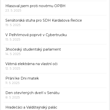
Hlasoval jsem proti novému OPBH
23. 5. 2025
Senátorská stuha pro SDH Kardašova Řečice
19. 5. 2025
V Pelhřimově poprvé v Cybertrucku
15. 5. 2025
Jihočeský studentský parlament
14. 5. 2025
Větrná elektrárna na vlastní oči
12. 5. 2025
Přání ke Dni matek
11. 5. 2025
Den otevřených dveří v Senátu
8. 5. 2025
Hradečáci a Valdštejnský palác