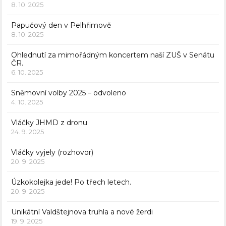
8. 10. 2025
Papučový den v Pelhřimově
8. 10. 2025
Ohlednutí za mimořádným koncertem naší ZUŠ v Senátu
ČR.
6. 10. 2025
Sněmovní volby 2025 – odvoleno
4. 10. 2025
Vláčky JHMD z dronu
24. 9. 2025
Vláčky vyjely (rozhovor)
20. 9. 2025
Úzkokolejka jede! Po třech letech.
20. 9. 2025
Unikátní Valdštejnova truhla a nové žerdi
19. 9. 2025