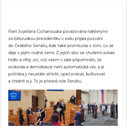
Paní Svjatlana Cichanouska považována některými
za běloruskou prezidentku v exilu přijala pozvání
do Českého Senátu, kde také promluvila o tom, co se
děje v jejím rodné zemi. Z jejích slov se chvílemi svíralo
hrdlo a vlhly oči, což všem v sále připomnělo, že
svoboda a demokracie není automatická věc a je
potřeba ji neustále střežit, opečovávat, kultivovat
a chránit si ji. To je přesně role Senátu.