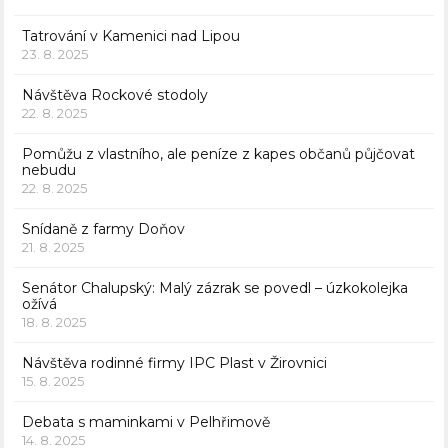
Tatrování v Kamenici nad Lipou
23. 8. 2025
Návštěva Rockové stodoly
22. 8. 2025
Pomůžu z vlastního, ale peníze z kapes občanů půjčovat
nebudu
22. 8. 2025
Snídaně z farmy Doňov
21. 8. 2025
Senátor Chalupský: Malý zázrak se povedl – úzkokolejka
ožívá
18. 8. 2025
Návštěva rodinné firmy IPC Plast v Žirovnici
15. 8. 2025
Debata s maminkami v Pelhřimově
14. 8. 2025