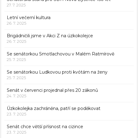
27. 7. 2025
Letní večerní kultura
26. 7. 2025
Brigádničili jsme v Akci Z na úzkokolejce
26. 7. 2025
Se senátorkou Smotlachovou v Malém Ratmírově
25. 7. 2025
Se senátorkou Ludkovou proti kvótám na ženy
25. 7. 2025
Senát v červenci projednal přes 20 zákonů
24. 7. 2025
Úzkokolejka zachráněna, patří se poděkovat
23. 7. 2025
Senát chce větší přísnost na cizince
23. 7. 2025