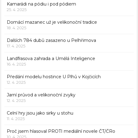
Kamarádi na pódiu i pod pódiem
25. 4. 2025
Domácí mazanec už je velikonoční tradice
18. 4. 2025
Dalších 784 dubů zasazeno u Pelhřimova
17. 4. 2025
Landfrasova zahrada a Umělá Inteligence
16. 4. 2025
Předání modelu hostince U Plhů v Kojčicích
12. 4. 2025
Jarní průvod a velikonoční zvyky
12. 4. 2025
Celní hry jsou jako sirky u stohu
11. 4. 2025
Proč jsem hlasoval PROTI mediální novele ČT/ČRo
10. 4. 2025