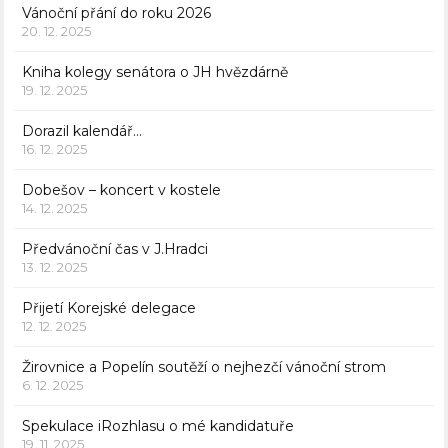
Vánoční přání do roku 2026
20. 12. 2025
Kniha kolegy senátora o JH hvězdárně
19. 12. 2025
Dorazil kalendář…
16. 12. 2025
Dobešov – koncert v kostele
14. 12. 2025
Předvánoční čas v J.Hradci
13. 12. 2025
Přijetí Korejské delegace
12. 12. 2025
Žirovnice a Popelín soutěží o nejhezčí vánoční strom
6. 12. 2025
Spekulace iRozhlasu o mé kandidatuře
19. 11. 2025