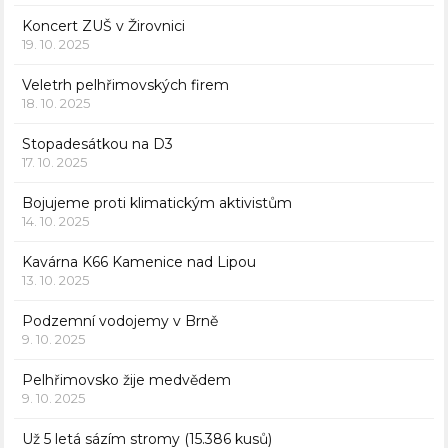
Koncert ZUŠ v Žirovnici
19. 10. 2025
Veletrh pelhřimovských firem
18. 10. 2025
Stopadesátkou na D3
17. 10. 2025
Bojujeme proti klimatickým aktivistům
14. 10. 2025
Kavárna K66 Kamenice nad Lipou
13. 10. 2025
Podzemní vodojemy v Brně
9. 10. 2025
Pelhřimovsko žije medvědem
9. 10. 2025
Už 5 letá sázím stromy (15.386 kusů)