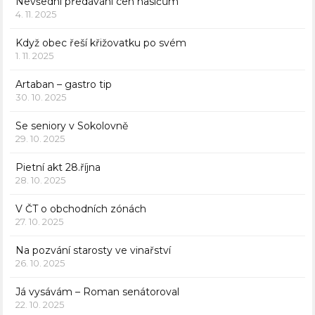
Nevšední předávání cen hasičům
4. 11. 2025
Když obec řeší křižovatku po svém
1. 11. 2025
Artaban – gastro tip
30. 10. 2025
Se seniory v Sokolovně
29. 10. 2025
Pietní akt 28.října
28. 10. 2025
V ČT o obchodních zónách
27. 10. 2025
Na pozvání starosty ve vinařství
26. 10. 2025
Já vysávám – Roman senátoroval
22. 10. 2025