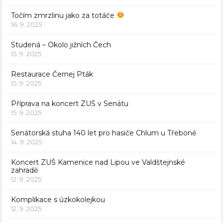
Točím zmrzlinu jako za totáče
16. 9. 2025
Studená – Okolo jižních Čech
15. 9. 2025
Restaurace Černej Pták
15. 9. 2025
Příprava na koncert ZUŠ v Senátu
15. 9. 2025
Senátorská stuha 140 let pro hasiče Chlum u Třeboně
14. 9. 2025
Koncert ZUŠ Kamenice nad Lipou ve Valdštejnské
zahradě
12. 9. 2025
Komplikace s úzkokolejkou
12. 9. 2025