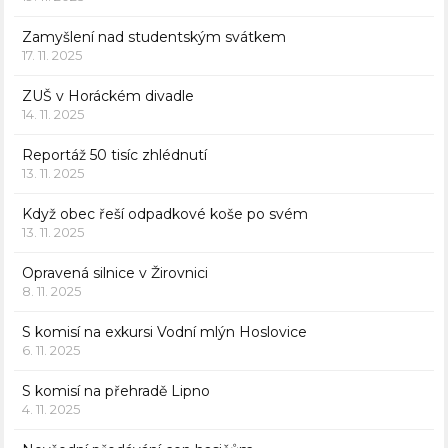
Zamyšlení nad studentským svátkem
17. 11. 2025
ZUŠ v Horáckém divadle
14. 11. 2025
Reportáž 50 tisíc zhlédnutí
13. 11. 2025
Když obec řeší odpadkové koše po svém
13. 11. 2025
Opravená silnice v Žirovnici
8. 11. 2025
S komisí na exkursi Vodní mlýn Hoslovice
6. 11. 2025
S komisí na přehradě Lipno
4. 11. 2025