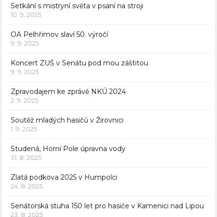
Setkání s mistryní světa v psaní na stroji
10. 9. 2025
OA Pelhřimov slaví 50. výročí
9. 9. 2025
Koncert ZUŠ v Senátu pod mou záštitou
9. 9. 2025
Zpravodajem ke zprávě NKÚ 2024
2. 9. 2025
Soutěž mladých hasičů v Žirovnici
1. 9. 2025
Studená, Horní Pole úpravna vody
31. 8. 2025
Zlatá podkova 2025 v Humpolci
24. 8. 2025
Senátorská stuha 150 let pro hasiče v Kamenici nad Lipou
23. 8. 2025