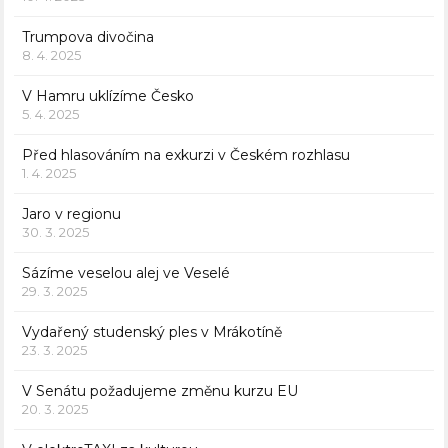
Trumpova divočina
8. 4. 2025
V Hamru uklízíme Česko
5. 4. 2025
Před hlasováním na exkurzi v Českém rozhlasu
1. 4. 2025
Jaro v regionu
30. 3. 2025
Sázíme veselou alej ve Veselé
29. 3. 2025
Vydařený studenský ples v Mrákotíně
23. 3. 2025
V Senátu požadujeme změnu kurzu EU
20. 3. 2025