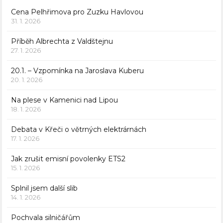
Cena Pelhřimova pro Zuzku Havlovou
31. 1. 2026
Příběh Albrechta z Valdštejnu
27. 1. 2026
20.1. – Vzpomínka na Jaroslava Kuberu
20. 1. 2026
Na plese v Kamenici nad Lipou
18. 1. 2026
Debata v Křeči o větrných elektrárnách
17. 1. 2026
Jak zrušit emisní povolenky ETS2
15. 1. 2026
Splnil jsem další slib
14. 1. 2026
Pochvala silničářům