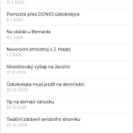
13. 1. 2026
Pomozte přes DONIO úzkokolejce
9. 1. 2026
Na obědě u Bernarda
6. 1. 2026
Novoroční ohňostroj v J. Hradci
1. 1. 2026
Silvestrovský výšlap na Javořici
31. 12. 2025
Úzkokolejka musí jezdit na denní bázi
30. 12. 2025
Tip na domácí vánočku
25. 12. 2025
Tradiční zdobení senátního stromku
23. 12. 2025