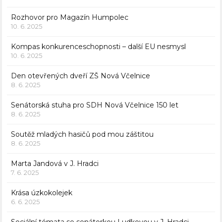
Rozhovor pro Magazín Humpolec
10. 6. 2025
Kompas konkurenceschopnosti – další EU nesmysl
10. 6. 2025
Den otevřených dveří ZŠ Nová Včelnice
8. 6. 2025
Senátorská stuha pro SDH Nová Včelnice 150 let
8. 6. 2025
Soutěž mladých hasičů pod mou záštitou
8. 6. 2025
Marta Jandová v J. Hradci
7. 6. 2025
Krása úzkokolejek
6. 6. 2025
Sociální témata se senátorkou Ludkovou v J. Hradci