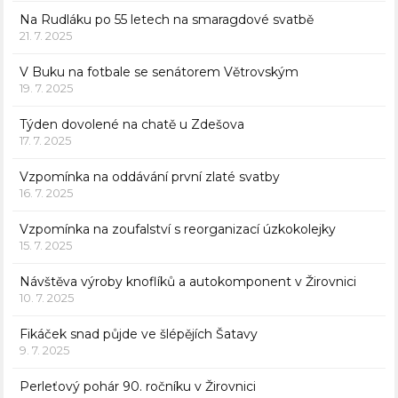
Na Rudláku po 55 letech na smaragdové svatbě
21. 7. 2025
V Buku na fotbale se senátorem Větrovským
19. 7. 2025
Týden dovolené na chatě u Zdešova
17. 7. 2025
Vzpomínka na oddávání první zlaté svatby
16. 7. 2025
Vzpomínka na zoufalství s reorganizací úzkokolejky
15. 7. 2025
Návštěva výroby knoflíků a autokomponent v Žirovnici
10. 7. 2025
Fikáček snad půjde ve šlépějích Šatavy
9. 7. 2025
Perleťový pohár 90. ročníku v Žirovnici