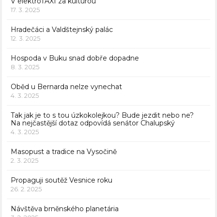
V elektroTAXI za kulturou
17. 3. 2025
Hradečáci a Valdštejnský palác
12. 3. 2025
Hospoda v Buku snad dobře dopadne
8. 3. 2025
Oběd u Bernarda nelze vynechat
4. 3. 2025
Tak jak je to s tou úzkokolejkou? Bude jezdit nebo ne?
Na nejčastější dotaz odpovídá senátor Chalupský
4. 3. 2025
Masopust a tradice na Vysočině
2. 3. 2025
Propaguji soutěž Vesnice roku
26. 2. 2025
Návštěva brněnského planetária