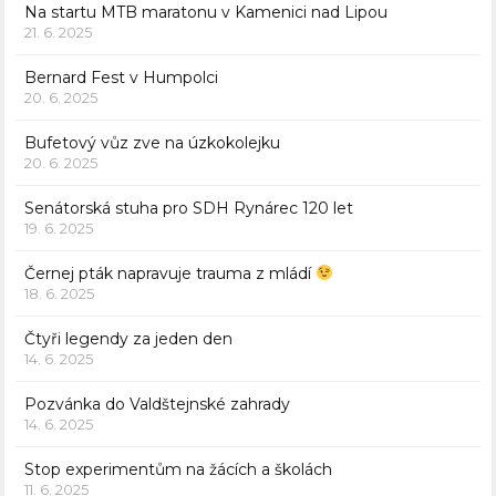
Na startu MTB maratonu v Kamenici nad Lipou
21. 6. 2025
Bernard Fest v Humpolci
20. 6. 2025
Bufetový vůz zve na úzkokolejku
20. 6. 2025
Senátorská stuha pro SDH Rynárec 120 let
19. 6. 2025
Černej pták napravuje trauma z mládí
18. 6. 2025
Čtyři legendy za jeden den
14. 6. 2025
Pozvánka do Valdštejnské zahrady
14. 6. 2025
Stop experimentům na žácích a školách
11. 6. 2025