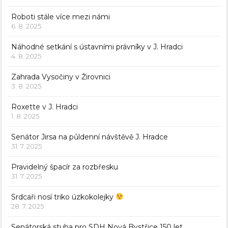
Roboti stále více mezi námi
6. 8. 2025
Náhodné setkání s ústavními právníky v J. Hradci
4. 8. 2025
Zahrada Vysočiny v Žirovnici
3. 8. 2025
Roxette v J. Hradci
1. 8. 2025
Senátor Jirsa na půldenní návštěvě J. Hradce
31. 7. 2025
Pravidelný špacír za rozbřesku
31. 7. 2025
Srdcaři nosí triko úzkokolejky
28. 7. 2025
Senátorská stuha pro SDH Nová Bystřice 150 let