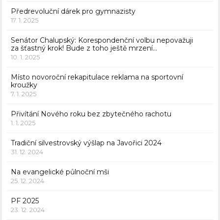
Předrevoluční dárek pro gymnazisty
17. 1. 2025
Senátor Chalupský: Korespondenční volbu nepovažuji
za šťastný krok! Bude z toho ještě mrzení…
10. 1. 2025
Místo novoroční rekapitulace reklama na sportovní
kroužky
7. 1. 2025
Přivítání Nového roku bez zbytečného rachotu
1. 1. 2025
Tradiční silvestrovský výšlap na Javořici 2024
31. 12. 2024
Na evangelické půlnoční mši
25. 12. 2024
PF 2025
23. 12. 2024