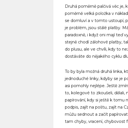
Druhá poměrně palčivá věc je,
poměrně velká položka v náklad
se domluví a v tomto ustoupí, pr
je problém, jsou stálé platby. Mát
paradoxně, i když oni mají teď 
stejně chodí zálohové platby, ta
do plusu, ale ve chvíli, kdy to 
dostáváte do nějakého cyklu dlu
To by byla možná druhá linka, k
jednoduché linky, kdyby se je 
asi pomohly nejlépe. Ještě zmín
to, kolegové to zkoušeli, dělali, 
papírování, kdy si ještě k tomu m
podpis, zajít na poštu, zajít na 
můžu sednout a začít papírovat 
tam chyby, vracení, chybovost f