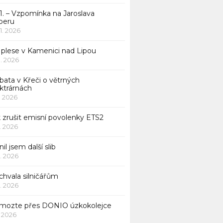
1. – Vzpomínka na Jaroslava
beru
 1. 2026
 plese v Kamenici nad Lipou
 1. 2026
bata v Křeči o větrných
ktrárnách
1. 2026
 zrušit emisní povolenky ETS2
1. 2026
nil jsem další slib
1. 2026
chvala silničářům
1. 2026
mozte přes DONIO úzkokolejce
1. 2026