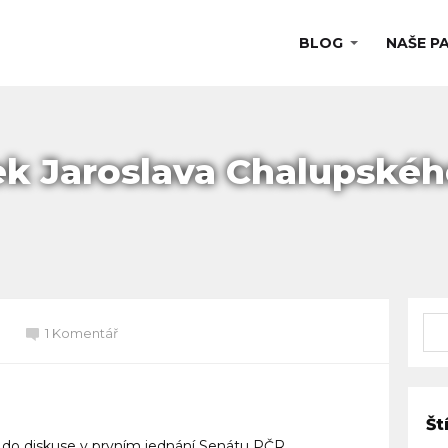
BLOG
NAŠE P
ek Jaroslava Chalupskéh
1 Komentář
Št
d do diskuse v prvním jednání Senátu PČR.