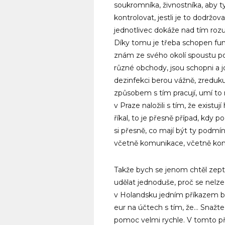
soukromníka, živnostníka, aby t
kontrolovat, jestli je to dodržo
jednotlivec dokáže nad tím roz
Díky tomu je třeba schopen fu
znám ze svého okolí spoustu podn
různé obchody, jsou schopni a jd
dezinfekci berou vážně, zreduku
způsobem s tím pracují, umí to n
v Praze naložili s tím, že existu
říkal, to je přesně případ, kdy 
si přesně, co mají být ty podmín
včetně komunikace, včetně konta
Takže bych se jenom chtěl zepta
udělat jednoduše, proč se nelze 
v Holandsku jedním příkazem b
eur na účtech s tím, že… Snažte 
pomoc velmi rychle. V tomto pří