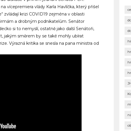
a vícepremiera vlády Karla Havlíčka, který přišel
c
“ zvládají krizi COVID19 zejména v oblasti
d
firmám a drobným podnikatelům. Senátor
cko si to nemyslí, ostatně jako další Senátoři,
d
čit, jakým směrem by se také mohly ubírat
hi
ze. Výrazná kritika se snesla na pana ministra od
h
h
h
J
K
m
n
o