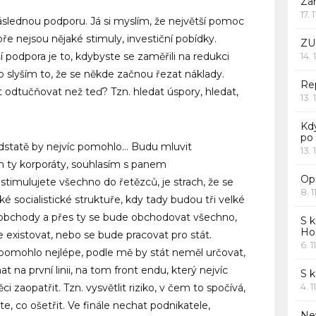
Za
17. 
áslednou podporu. Já si myslím, že největší pomoc
e nejsou nějaké stimuly, investiční pobídky.
ZU
ší podpora je to, kdybyste se zaměřili na redukci
14. 
lo slyším to, že se někde začnou řezat náklady.
Rep
t odtučňovat než teď? Tzn. hledat úspory, hledat,
13. 
Kd
po
dstatě by nejvíc pomohlo… Budu mluvit
13. 
m ty korporáty, souhlasím s panem
Opr
timulujete všechno do řetězců, je strach, že se
8. 1
é socialistické struktuře, kdy tady budou tři velké
 obchody a přes ty se bude obchodovat všechno,
S k
Ho
 existovat, nebo se bude pracovat pro stát.
6. 1
 pomohlo nejlépe, podle mě by stát neměl určovat,
t na první linii, na tom front endu, který nejvíc
S 
4. 1
 zaopatřit. Tzn. vysvětlit riziko, v čem to spočívá,
e, co ošetřit. Ve finále nechat podnikatele,
Ne