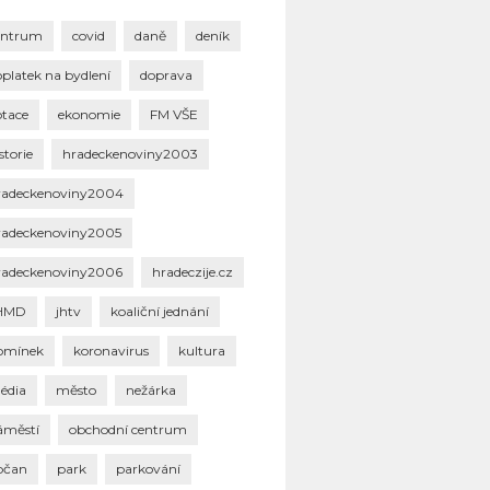
entrum
covid
daně
deník
oplatek na bydlení
doprava
otace
ekonomie
FM VŠE
storie
hradeckenoviny2003
radeckenoviny2004
radeckenoviny2005
radeckenoviny2006
hradeczije.cz
HMD
jhtv
koaliční jednání
omínek
koronavirus
kultura
édia
město
nežárka
áměstí
obchodní centrum
bčan
park
parkování