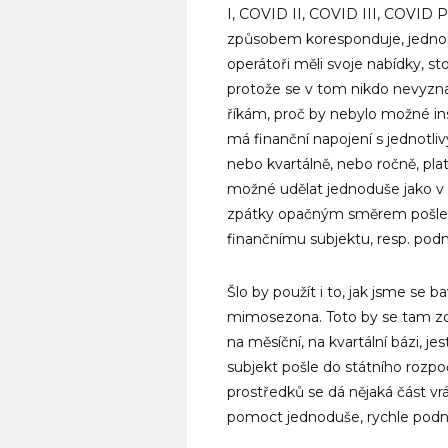
I, COVID II, COVID III, COVID
způsobem koresponduje, jedno vy
operátoři měli svoje nabídky, st
protože se v tom nikdo nevyznal.
říkám, proč by nebylo možné insp
má finanční napojení s jednotliv
nebo kvartálně, nebo ročně, platí
možné udělat jednoduše jako v
zpátky opačným směrem pošle 
finančnímu subjektu, resp. pod
Šlo by použít i to, jak jsme se ba
mimosezona. Toto by se tam zoh
na měsíční, na kvartální bázi, j
subjekt pošle do státního rozpo
prostředků se dá nějaká část vr
pomoct jednoduše, rychle podni