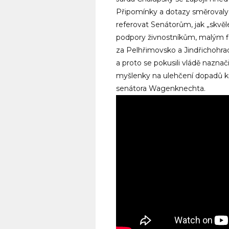
Připomínky a dotazy směrovaly n
referovat Senátorům, jak „skvěle
podpory živnostníkům, malým 
za Pelhřimovsko a Jindřichohrade
a proto se pokusili vládě nazna
myšlenky na ulehčení dopadů kri
senátora Wagenknechta.