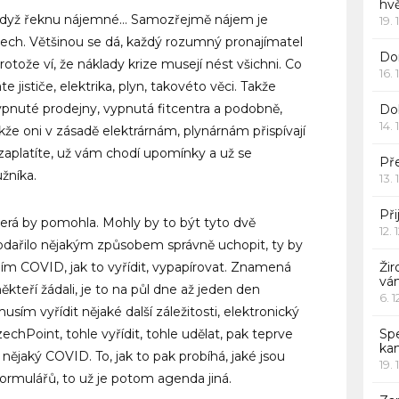
hv
 když řeknu nájemné… Samozřejmě nájem je
19. 
ech. Většinou se dá, každý rozumný pronajímatel
Dor
otože ví, že náklady krize musejí nést všichni. Co
16. 
e jističe, elektrika, plyn, takovéto věci. Takže
vypnuté prodejny, vypnutá fitcentra a podobně,
Do
14. 
kže oni v zásadě elektrárnám, plynárnám přispívají
nezaplatíte, už vám chodí upomínky a už se
Pře
žníka.
13. 
Při
terá by pomohla. Mohly by to být tyto dvě
12. 
podařilo nějakým způsobem správně uchopit, ty by
ím COVID, jak to vyřídit, vypapírovat. Znamená
Žir
vá
někteří žádali, je to na půl dne až jeden den
6. 
usím vyřídit nějaké další záležitosti, elektronický
CzechPoint, tohle vyřídit, tohle udělat, pak teprve
Sp
ka
nějaký COVID. To, jak to pak probíhá, jaké jsou
19. 
ormulářů, to už je potom agenda jiná.