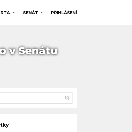
ARTA
SENÁT
PŘIHLÁŠENÍ
o v Senátu
ítky