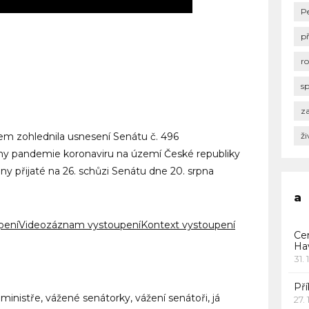
P
p
r
s
za
em zohlednila usnesení Senátu č. 496
ži
lny pandemie koronaviru na území České republiky
ny přijaté na 26. schůzi Senátu dne 20. srpna
a
pení
Videozáznam vystoupení
Kontext vystoupení
Ce
Ha
31. 
Pří
ministře, vážené senátorky, vážení senátoři, já
27.