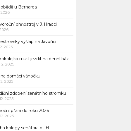
 obědě u Bernarda
1. 2026
oroční ohňostroj v J. Hradci
. 2026
vestrovský výšlap na Javořici
12. 2025
okolejka musí jezdit na denní bázi
 12. 2025
p na domácí vánočku
 12. 2025
adiční zdobení senátního stromku
 12. 2025
noční přání do roku 2026
 12. 2025
iha kolegy senátora o JH