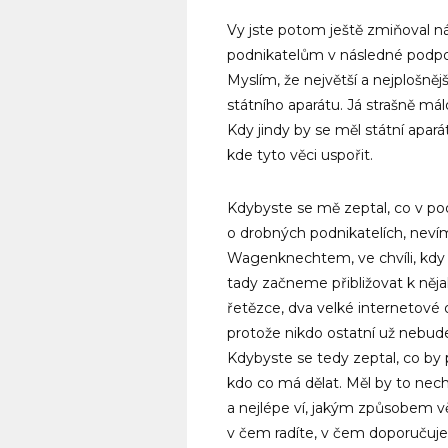
Vy jste potom ještě zmiňoval n
podnikatelům v následné podpoř
Myslím, že největší a nejplošněj
státního aparátu. Já strašně má
Kdy jindy by se měl státní apará
kde tyto věci uspořit.
Kdybyste se mě zeptal, co v po
o drobných podnikatelích, neví
Wagenknechtem, ve chvíli, kdy s
tady začneme přibližovat k nějak
řetězce, dva velké internetové
protože nikdo ostatní už nebude
Kdybyste se tedy zeptal, co by
kdo co má dělat. Měl by to necha
a nejlépe ví, jakým způsobem věci
v čem radíte, v čem doporučujet