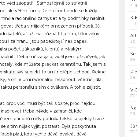
yto věci zaopatřil. Samozřejmě to striktně
4. 1
vané, ale věřím tomu, že na front endu se každý
Kd
umně a racionálně zamyslet a ty podmínky naplnit.
1. 1
ngovat třeba v nějakém omezeném případě. Já
ikatelů, ať už mají různá fitcentra, tělocvičny,
Art
ou i za hranu, jsou papežštější než papež,
30.
jí si počet zákazníků, klientů a nějakým
Se
aplnit. Třeba mě zaujalo, viděl jsem příspěvek, jak
29.
jí hotely, kde můžete přečkat karanténu. Tak jsem si
podnikatelský subjekt to umí nejlépe uchopit. Řekne
Pie
28.
ky, a on je umí racionálně zvládnout, včetně jídla,
ktu personálu s tím člověkem. A tohle zajistit.
V 
27.
t, proč věci musí být tak složité, proč nejdou
Na 
inspirovat třeba někde v zahraničí, kde
26.
ěhem pár dnů měly podnikatelské subjekty tisíce
Já
se s tím nějak vyjít, postarat. Byla poskytnuta
22.
padě platí, kdo rychle dává, dvakrát dává.