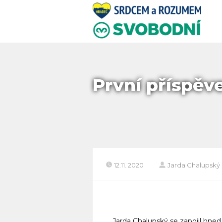
První příspěv
12.11. 2020
Jarda Chalupský
Jarda Chalupský se zapojil hne