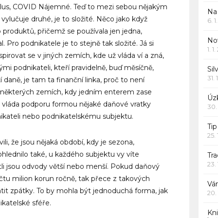
 Plus, COVID Nájemné. Teď to mezi sebou nějakým
Na
lučuje druhé, je to složité. Něco jako když
6. 
o produktů, přičemž se používala jen jedna,
Nov
 Pro podnikatele je to stejně tak složité. Já si
1. 1
irovat se v jiných zemích, kde už vláda ví a zná,
ými podnikateli, kteří pravidelně, buď měsíčně,
Sil
31. 
 daně, je tam ta finanční linka, proč to není
 některých zemích, kdy jedním enterem zase
Úzk
vláda podporu formou nějaké daňové vratky
30.
nikateli nebo podnikatelskému subjektu.
Ti
25.
vili, že jsou nějaká období, kdy je sezona,
lednilo také, u každého subjektu vy víte
Tr
23.
estli jsou odvody větší nebo menší. Pokud daňový
čtu milion korun ročně, tak přece z takových
Vá
átit zpátky. To by mohla být jednoduchá forma, jak
20.
katelské sféře.
Kn