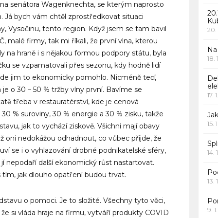
pana senátora Wagenknechta, se kterým naprosto
20.
tím. Já bych vám chtěl zprostředkovat situaci
Ku
chy, Vysočinu, tento region. Když jsem se tam bavil
20.
, malé firmy, tak mi říkali, že první vlna, kterou
Na
vdy na hraně i s nějakou formou podpory státu, byla
18.
ičku se vzpamatovali přes sezonu, kdy hodně lidí
, kde jim to ekonomicky pomohlo. Nicméně teď,
De
ele
 je o 30 – 50 % tržby vlny první. Bavíme se
17. 
tě třeba v restauratérství, kde je cenová
. 30 % suroviny, 30 % energie a 30 % zisku, takže
Jak
15. 
stavu, jak to vychází ziskově. Všichni mají obavy
 což oni nedokážou odhadnout, co vůbec přijde, že
Spl
luví se i o vyhlazování drobné podnikatelské sféry,
14. 
jí nepodaří další ekonomický růst nastartovat.
Po
tím, jak dlouho opatření budou trvat.
13. 
dstavu o pomoci. Je to složité. Všechny tyto věci,
Po
9. 
, že si vláda hraje na firmu, vytváří produkty COVID