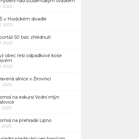
myšlení nad studentským svátkem
11. 2025
Š v Horáckém divadle
11. 2025
ortáž 50 tisíc zhlédnutí
11. 2025
yž obec řeší odpadkové koše
 svém
11. 2025
avená silnice v Žirovnici
1. 2025
omisí na exkursi Vodní mlýn
slovice
1. 2025
komisí na přehradě Lipno
1. 2025
všední předávání cen hasičům