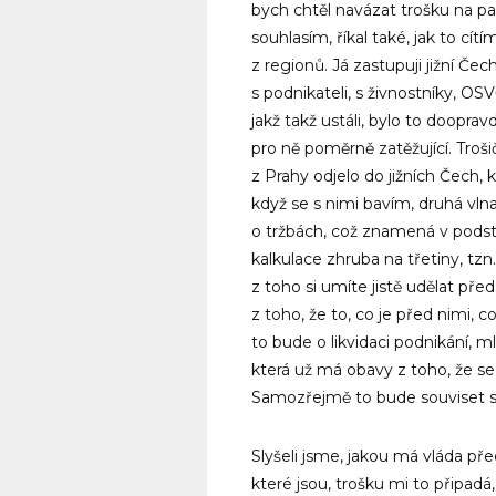
bych chtěl navázat trošku na 
souhlasím, říkal také, jak to cí
z regionů. Já zastupuji jižní Če
s podnikateli, s živnostníky, OSVČ
jakž takž ustáli, bylo to doopra
pro ně poměrně zatěžující. Troš
z Prahy odjelo do jižních Čech
když se s nimi bavím, druhá vlna
o tržbách, což znamená v podsta
kalkulace zhruba na třetiny, tzn
z toho si umíte jistě udělat před
z toho, že to, co je před nimi,
to bude o likvidaci podnikání, m
která už má obavy z toho, že se 
Samozřejmě to bude souviset s 
Slyšeli jsme, jakou má vláda pře
které jsou, trošku mi to připadá