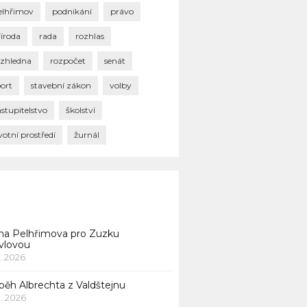
elhřimov
podnikání
právo
říroda
rada
rozhlas
ozhledna
rozpočet
senát
port
stavební zákon
volby
stupitelstvo
školství
votní prostředí
žurnál
na Pelhřimova pro Zuzku
vlovou
1. 2026
běh Albrechta z Valdštejnu
 1. 2026