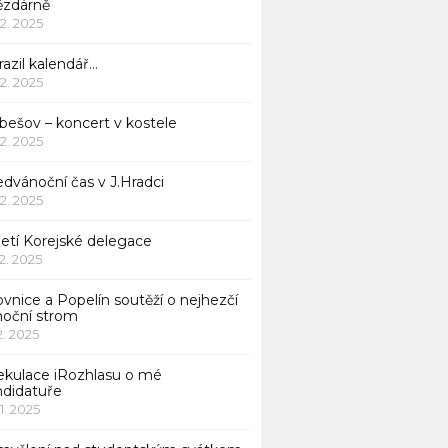
ězdárně
12. 2025
azil kalendář…
12. 2025
bešov – koncert v kostele
12. 2025
dvánoční čas v J.Hradci
12. 2025
jetí Korejské delegace
12. 2025
ovnice a Popelín soutěží o nejhezčí
noční strom
12. 2025
ekulace iRozhlasu o mé
ndidatuře
11. 2025