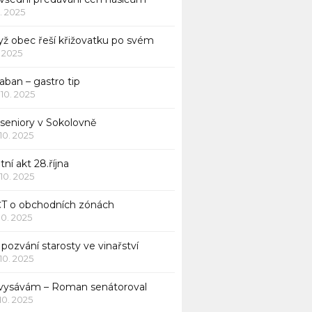
1. 2025
yž obec řeší křižovatku po svém
1. 2025
aban – gastro tip
 10. 2025
 seniory v Sokolovně
 10. 2025
tní akt 28.října
 10. 2025
ČT o obchodních zónách
 10. 2025
pozvání starosty ve vinařství
 10. 2025
 vysávám – Roman senátoroval
 10. 2025