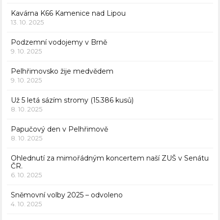
Kavárna K66 Kamenice nad Lipou
13. 10. 2025
Podzemní vodojemy v Brně
9. 10. 2025
Pelhřimovsko žije medvědem
9. 10. 2025
Už 5 letá sázím stromy (15.386 kusů)
8. 10. 2025
Papučový den v Pelhřimově
8. 10. 2025
Ohlednutí za mimořádným koncertem naší ZUŠ v Senátu
ČR.
6. 10. 2025
Sněmovní volby 2025 – odvoleno
4. 10. 2025