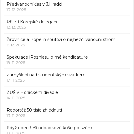
Předvánoční čas v J.Hradci
13. 12. 2025
Přijetí Korejské delegace
12. 12. 2025
Žirovnice a Popelín soutěží o nejhezčí vánoční strom
6. 12. 2025
Spekulace iRozhlasu o mé kandidatuře
19. 11. 2025
Zamyšlení nad studentským svátkem
17. 11. 2025
ZUŠ v Horáckém divadle
14. 11. 2025
Reportáž 50 tisíc zhlédnutí
13. 11. 2025
Když obec řeší odpadkové koše po svém
13. 11. 2025