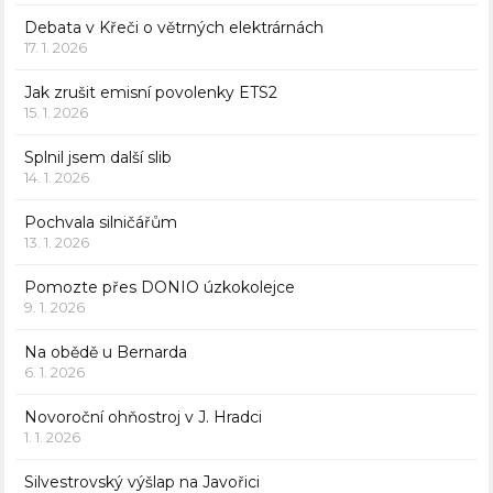
Debata v Křeči o větrných elektrárnách
17. 1. 2026
Jak zrušit emisní povolenky ETS2
15. 1. 2026
Splnil jsem další slib
14. 1. 2026
Pochvala silničářům
13. 1. 2026
Pomozte přes DONIO úzkokolejce
9. 1. 2026
Na obědě u Bernarda
6. 1. 2026
Novoroční ohňostroj v J. Hradci
1. 1. 2026
Silvestrovský výšlap na Javořici