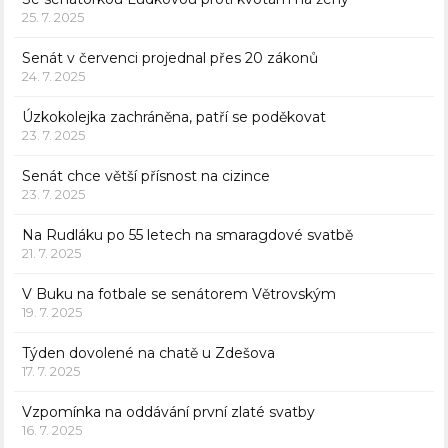
25. 7. 2025
Senát v červenci projednal přes 20 zákonů
24. 7. 2025
Úzkokolejka zachráněna, patří se poděkovat
23. 7. 2025
Senát chce větší přísnost na cizince
23. 7. 2025
Na Rudláku po 55 letech na smaragdové svatbě
21. 7. 2025
V Buku na fotbale se senátorem Větrovským
19. 7. 2025
Týden dovolené na chatě u Zdešova
17. 7. 2025
Vzpomínka na oddávání první zlaté svatby
16. 7. 2025