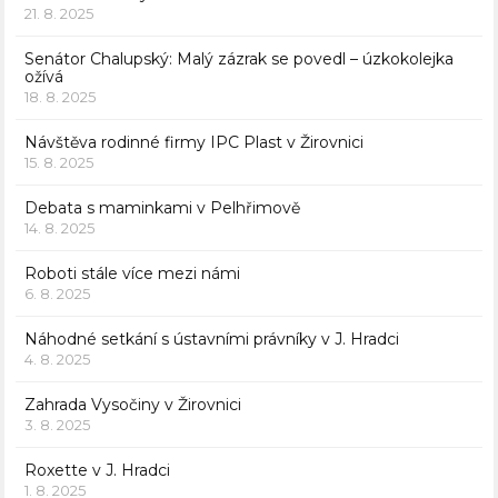
21. 8. 2025
Senátor Chalupský: Malý zázrak se povedl – úzkokolejka
ožívá
18. 8. 2025
Návštěva rodinné firmy IPC Plast v Žirovnici
15. 8. 2025
Debata s maminkami v Pelhřimově
14. 8. 2025
Roboti stále více mezi námi
6. 8. 2025
Náhodné setkání s ústavními právníky v J. Hradci
4. 8. 2025
Zahrada Vysočiny v Žirovnici
3. 8. 2025
Roxette v J. Hradci
1. 8. 2025