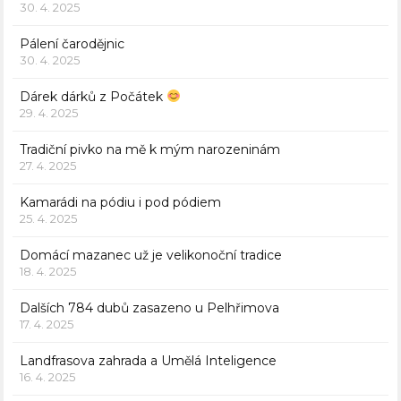
30. 4. 2025
Pálení čarodějnic
30. 4. 2025
Dárek dárků z Počátek
29. 4. 2025
Tradiční pivko na mě k mým narozeninám
27. 4. 2025
Kamarádi na pódiu i pod pódiem
25. 4. 2025
Domácí mazanec už je velikonoční tradice
18. 4. 2025
Dalších 784 dubů zasazeno u Pelhřimova
17. 4. 2025
Landfrasova zahrada a Umělá Inteligence
16. 4. 2025