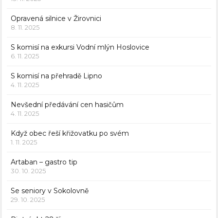
Opravená silnice v Žirovnici
8. 11. 2025
S komisí na exkursi Vodní mlýn Hoslovice
6. 11. 2025
S komisí na přehradě Lipno
4. 11. 2025
Nevšední předávání cen hasičům
4. 11. 2025
Když obec řeší křižovatku po svém
1. 11. 2025
Artaban – gastro tip
30. 10. 2025
Se seniory v Sokolovně
29. 10. 2025