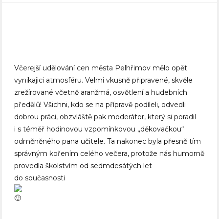
Včerejší udělování cen města Pelhřimov mělo opět
vynikajici atmosféru. Velmi vkusně připravené, skvěle
zrežírované včetně aranžmá, osvětlení a hudebních
předělů! Všichni, kdo se na přípravě podíleli, odvedli
dobrou práci, obzvláště pak moderátor, který si poradil
i s téměř hodinovou vzpomínkovou „děkovačkou“
odměněného pana učitele. Ta nakonec byla přesně tím
správným kořením celého večera, protože nás humorně
provedla školstvím od sedmdesátých let
do současnosti