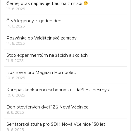
Černej pták napravuje trauma z mládí
18. 6. 2025
Čtyři legendy za jeden den
14. 6. 2025
Pozvánka do Valdštejnské zahrady
14. 6. 2025
Stop experimentům na žácích a školách
11. 6. 2025
Rozhovor pro Magazín Humpolec
10. 6. 2025
Kompas konkurenceschopnosti – další EU nesmysl
10. 6. 2025
Den otevřených dveří ZŠ Nová Včelnice
8. 6. 2025
Senátorská stuha pro SDH Nová Včelnice 150 let
8. 6. 2025