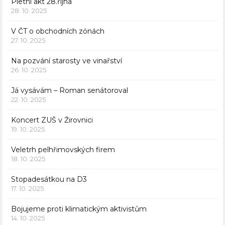
Pietní akt 28.října
28. 10. 2025
V ČT o obchodních zónách
27. 10. 2025
Na pozvání starosty ve vinařství
26. 10. 2025
Já vysávám – Roman senátoroval
22. 10. 2025
Koncert ZUŠ v Žirovnici
19. 10. 2025
Veletrh pelhřimovských firem
18. 10. 2025
Stopadesátkou na D3
17. 10. 2025
Bojujeme proti klimatickým aktivistům
14. 10. 2025