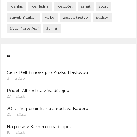
rozhlas
rozhledna
rozpočet
senát
sport
stavební zákon
volby
zastupitelstvo
školství
životní prostředí
žurnál
a
Cena Pelhřimova pro Zuzku Havlovou
31. 1. 2026
Příběh Albrechta z Valdštejnu
27. 1. 2026
20.1. – Vzpomínka na Jaroslava Kuberu
20. 1. 2026
Na plese v Kamenici nad Lipou
18. 1. 2026