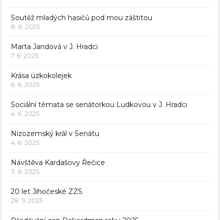
Soutěž mladých hasičů pod mou záštitou
8. 6. 2025
Marta Jandová v J. Hradci
7. 6. 2025
Krása úzkokolejek
6. 6. 2025
Sociální témata se senátorkou Ludkovou v J. Hradci
4. 6. 2025
Nizozemský král v Senátu
4. 6. 2025
Návštěva Kardašovy Řečice
3. 6. 2025
20 let Jihočeské ZZS
28. 5. 2025