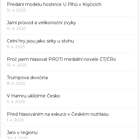
Předání modelu hostince U Plhů v Kojčicích
12. 4. 2025
Jarní průvod a velikonoční zvyky
12. 4. 2025
Celní hry jsou jako sirky u stohu
11. 4. 2025
Proč jsem hlasoval PROTI mediální novele ČT/ČRo
10. 4. 2025
Trumpova divočina
8. 4. 2025
V Hamru uklízíme Česko
5. 4. 2025
Před hlasováním na exkurzi v Českém rozhlasu
1. 4. 2025
Jaro v regionu
30. 3. 2025