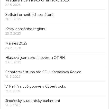
Předávání cen Rekordman roku 2025
27. 5. 2025
Setkání emeritních senátorů
26. 5. 2025
Krásy domácího regionu
25. 5. 2025
Majáles 2025
23. 5. 2025
Hlasoval jsem proti novému OPBH
23. 5. 2025
Senátorská stuha pro SDH Kardašova Řečice
19. 5. 2025
V Pelhřimově poprvé v Cybertrucku
15. 5. 2025
Jihočeský studentský parlament
14. 5. 2025