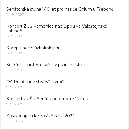
Senátorská stuha 140 let pro hasiče Chlum u Třeboně
14. 9. 2025
Koncert ZUŠ Kamenice nad Lipou ve Valdštejnské
zahradě
12. 9. 2025
Komplikace s úzkokolejkou
12. 9. 2025
Setkání s mistryní světa v psaní na stroji
10. 9. 2025
OA Pelhřimov slaví 50. výročí
9. 9. 2025
Koncert ZUŠ v Senátu pod mou záštitou
9. 9. 2025
Zpravodajem ke zprávě NKÚ 2024
2. 9. 2025