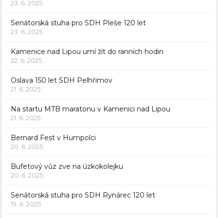
23. 6. 2025
Senátorská stuha pro SDH Pleše 120 let
23. 6. 2025
Kamenice nad Lipou umí žít do ranních hodin
22. 6. 2025
Oslava 150 let SDH Pelhřimov
21. 6. 2025
Na startu MTB maratonu v Kamenici nad Lipou
21. 6. 2025
Bernard Fest v Humpolci
20. 6. 2025
Bufetový vůz zve na úzkokolejku
20. 6. 2025
Senátorská stuha pro SDH Rynárec 120 let
19. 6. 2025