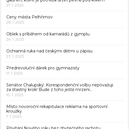
27. 1. 2025
Ceny města Pelhřimov
26. 1. 2025
Oblek s příběhem od kamarádů z gymplu
24. 1. 2025
Ochranná ruka nad českými dětmi u zápisu
23. 1. 2025
Předrevoluční dárek pro gymnazisty
17. 1. 2025
Senátor Chalupský: Korespondenční volbu nepovažuji
za šťastný krok! Bude z toho ještě mrzení…
10. 1. 2025
Místo novoroční rekapitulace reklama na sportovní
kroužky
7. 1. 2025
Přivítání Nového roku bez zbytečného rachotu