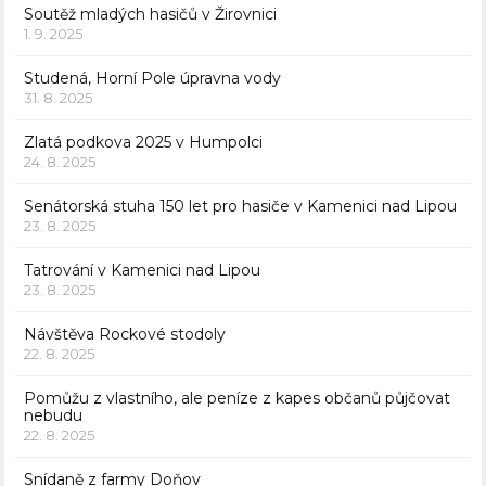
Soutěž mladých hasičů v Žirovnici
1. 9. 2025
Studená, Horní Pole úpravna vody
31. 8. 2025
Zlatá podkova 2025 v Humpolci
24. 8. 2025
Senátorská stuha 150 let pro hasiče v Kamenici nad Lipou
23. 8. 2025
Tatrování v Kamenici nad Lipou
23. 8. 2025
Návštěva Rockové stodoly
22. 8. 2025
Pomůžu z vlastního, ale peníze z kapes občanů půjčovat
nebudu
22. 8. 2025
Snídaně z farmy Doňov