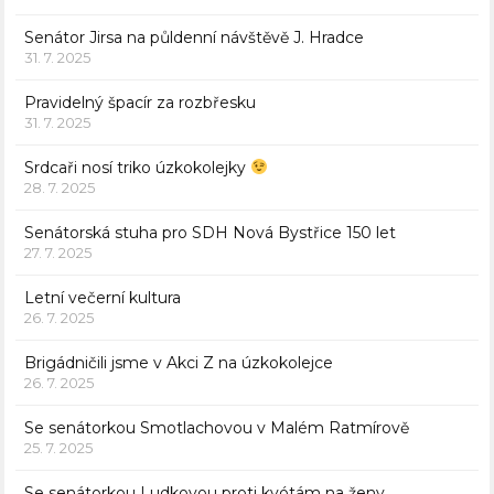
Senátor Jirsa na půldenní návštěvě J. Hradce
31. 7. 2025
Pravidelný špacír za rozbřesku
31. 7. 2025
Srdcaři nosí triko úzkokolejky
28. 7. 2025
Senátorská stuha pro SDH Nová Bystřice 150 let
27. 7. 2025
Letní večerní kultura
26. 7. 2025
Brigádničili jsme v Akci Z na úzkokolejce
26. 7. 2025
Se senátorkou Smotlachovou v Malém Ratmírově
25. 7. 2025
Se senátorkou Ludkovou proti kvótám na ženy