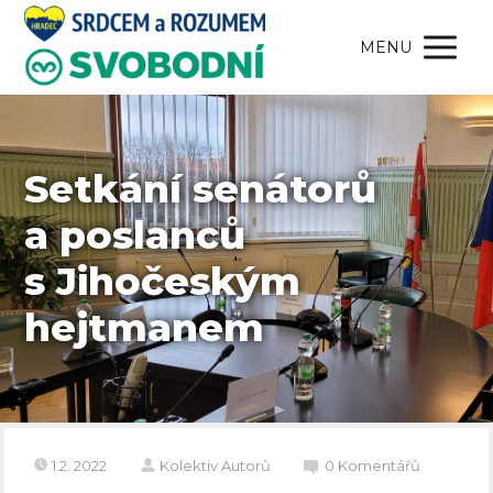
MENU
Setkání senátorů
a poslanců
s Jihočeským
hejtmanem
1.2. 2022
Kolektiv Autorů
0 Komentářů