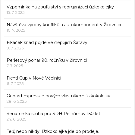
Vzpomínka na zoufalství s reorganizací úzkokolejky
15. 7. 2025
Návštěva výroby knoflíků a autokomponent v Žirovnici
10. 7. 2025
Fikáček snad půjde ve šlépějích Šatavy
9. 7. 2025
Perleťový pohár 90. ročníku v Žirovnici
7. 7. 2025
Fichtl Cup v Nové Včelnici
6. 7. 2025
Gepard Express je novým vlastníkem úzkokolejky
28. 6. 2025
Senátorská stuha pro SDH Pelhřimov 150 let
24. 6. 2025
Teď, nebo nikdy! Úzkokolejka jde do prodeje.