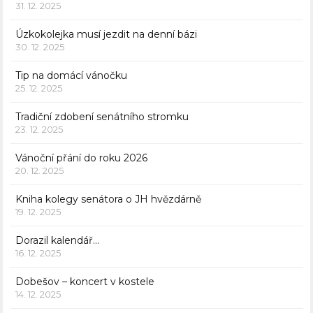
31. 12. 2025
Úzkokolejka musí jezdit na denní bázi
30. 12. 2025
Tip na domácí vánočku
25. 12. 2025
Tradiční zdobení senátního stromku
23. 12. 2025
Vánoční přání do roku 2026
20. 12. 2025
Kniha kolegy senátora o JH hvězdárně
19. 12. 2025
Dorazil kalendář…
16. 12. 2025
Dobešov – koncert v kostele
14. 12. 2025