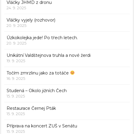
Vláčky JHMD z dronu
24. 9. 2025
Vláčky vyjely (rozhovor)
20. 9. 2025
Úzkokolejka jede! Po třech letech.
20. 9. 2025
Unikátní Valdštejnova truhla a nové žerdi
19. 9. 2025
Točím zmrzlinu jako za totáče
16. 9. 2025
Studená – Okolo jižních Čech
15. 9. 2025
Restaurace Černej Pták
15. 9. 2025
Příprava na koncert ZUŠ v Senátu
15. 9. 2025