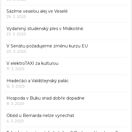
Sázíme veselou alej ve Veselé
29. 3. 2025
Vydařený studenský ples v Mrákotíně
23. 3. 2025
V Senátu požadujeme změnu kurzu EU
20. 3. 2025
V elektroTAXI za kulturou
17. 3. 2025
Hradečáci a Valdštejnský palác
12. 3. 2025
Hospoda v Buku snad dobře dopadne
8. 3. 2025
Oběd u Bernarda nelze vynechat
4. 3. 2025