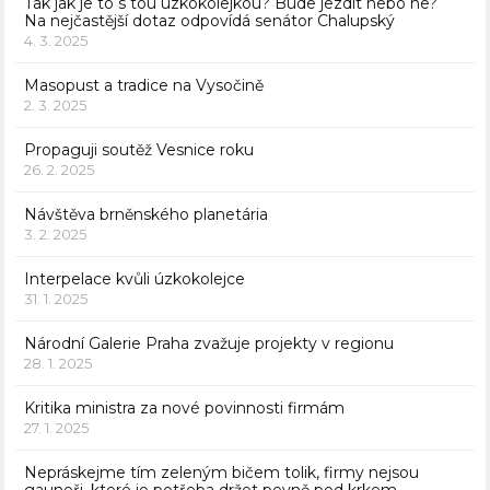
Tak jak je to s tou úzkokolejkou? Bude jezdit nebo ne?
Na nejčastější dotaz odpovídá senátor Chalupský
4. 3. 2025
Masopust a tradice na Vysočině
2. 3. 2025
Propaguji soutěž Vesnice roku
26. 2. 2025
Návštěva brněnského planetária
3. 2. 2025
Interpelace kvůli úzkokolejce
31. 1. 2025
Národní Galerie Praha zvažuje projekty v regionu
28. 1. 2025
Kritika ministra za nové povinnosti firmám
27. 1. 2025
Nepráskejme tím zeleným bičem tolik, firmy nejsou
gauneři, které je potřeba držet pevně pod krkem