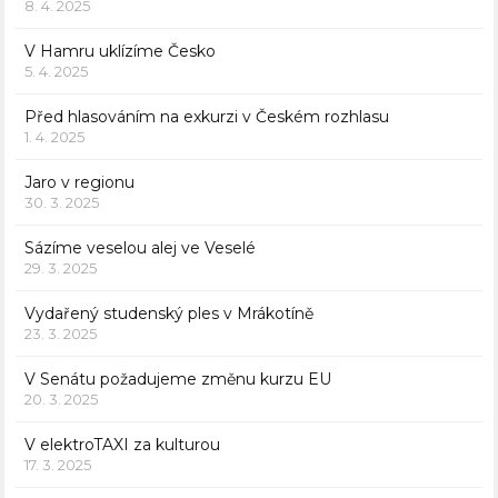
8. 4. 2025
V Hamru uklízíme Česko
5. 4. 2025
Před hlasováním na exkurzi v Českém rozhlasu
1. 4. 2025
Jaro v regionu
30. 3. 2025
Sázíme veselou alej ve Veselé
29. 3. 2025
Vydařený studenský ples v Mrákotíně
23. 3. 2025
V Senátu požadujeme změnu kurzu EU
20. 3. 2025
V elektroTAXI za kulturou
17. 3. 2025