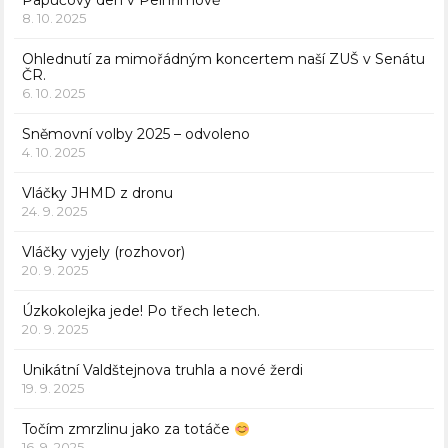
Papučový den v Pelhřimově
8. 10. 2025
Ohlednutí za mimořádným koncertem naší ZUŠ v Senátu
ČR.
6. 10. 2025
Sněmovní volby 2025 – odvoleno
4. 10. 2025
Vláčky JHMD z dronu
24. 9. 2025
Vláčky vyjely (rozhovor)
20. 9. 2025
Úzkokolejka jede! Po třech letech.
20. 9. 2025
Unikátní Valdštejnova truhla a nové žerdi
19. 9. 2025
Točím zmrzlinu jako za totáče
16. 9. 2025