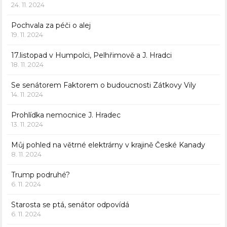
24. 11. 2024
Pochvala za péči o alej
19. 11. 2024
17.listopad v Humpolci, Pelhřimově a J. Hradci
18. 11. 2024
Se senátorem Faktorem o budoucnosti Zátkovy Vily
14. 11. 2024
Prohlídka nemocnice J. Hradec
13. 11. 2024
Můj pohled na větrné elektrárny v krajině České Kanady
8. 11. 2024
Trump podruhé?
6. 11. 2024
Starosta se ptá, senátor odpovídá
6. 11. 2024