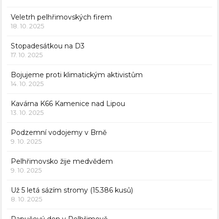
Veletrh pelhřimovských firem
18. 10. 2025
Stopadesátkou na D3
17. 10. 2025
Bojujeme proti klimatickým aktivistům
14. 10. 2025
Kavárna K66 Kamenice nad Lipou
13. 10. 2025
Podzemní vodojemy v Brně
9. 10. 2025
Pelhřimovsko žije medvědem
9. 10. 2025
Už 5 letá sázím stromy (15.386 kusů)
8. 10. 2025