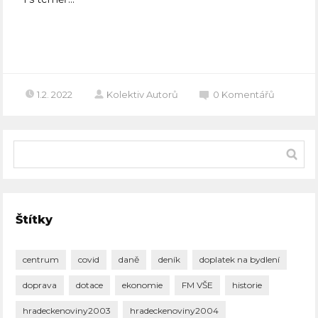
Celý článek
1.2. 2022
Kolektiv Autorů
0
Komentářů
Štítky
centrum
covid
daně
deník
doplatek na bydlení
doprava
dotace
ekonomie
FM VŠE
historie
hradeckenoviny2003
hradeckenoviny2004