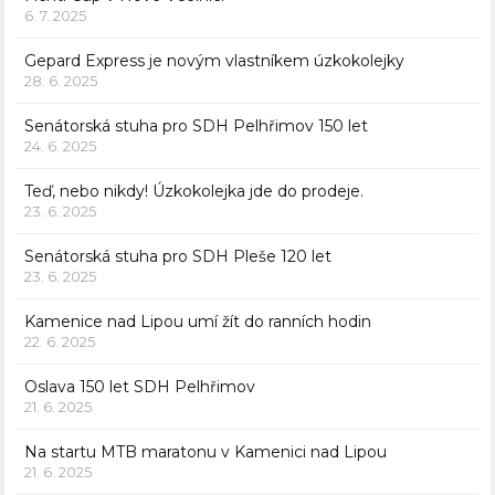
6. 7. 2025
Gepard Express je novým vlastníkem úzkokolejky
28. 6. 2025
Senátorská stuha pro SDH Pelhřimov 150 let
24. 6. 2025
Teď, nebo nikdy! Úzkokolejka jde do prodeje.
23. 6. 2025
Senátorská stuha pro SDH Pleše 120 let
23. 6. 2025
Kamenice nad Lipou umí žít do ranních hodin
22. 6. 2025
Oslava 150 let SDH Pelhřimov
21. 6. 2025
Na startu MTB maratonu v Kamenici nad Lipou
21. 6. 2025