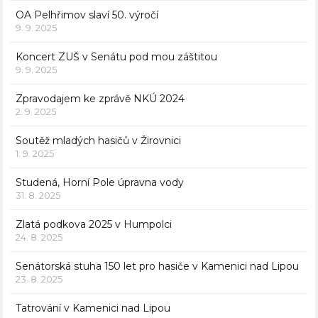
OA Pelhřimov slaví 50. výročí
9. 9. 2025
Koncert ZUŠ v Senátu pod mou záštitou
9. 9. 2025
Zpravodajem ke zprávě NKÚ 2024
2. 9. 2025
Soutěž mladých hasičů v Žirovnici
1. 9. 2025
Studená, Horní Pole úpravna vody
31. 8. 2025
Zlatá podkova 2025 v Humpolci
24. 8. 2025
Senátorská stuha 150 let pro hasiče v Kamenici nad Lipou
23. 8. 2025
Tatrování v Kamenici nad Lipou