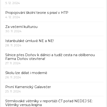
5. 12. 2024
Propojování školní teorie s praxí v HTP
4. 12. 2024
Za večerní kulturou
30. 11. 2024
Istanbulské úmluvě NE a NE!
28. 11. 2024
Silnice přes Doňov k dálnici a tudíž cesta na oblíbenou
Farma Doňov otevřena!
27. 11. 2024
Školu lze dělat i moderně
26. 11. 2024
První Kamenický Galavečer
25. 11. 2024
Strmilovské větrníky v reportáži ČT pořad NEDEJ SE:
Větrníky versus krajina