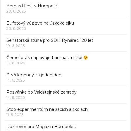
Bernard Fest v Humpolci
20. 6. 2025
Bufetový vůz zve na úzkokolejku
20. 6. 2025
Senátorská stuha pro SDH Rynárec 120 let
19. 6. 2025
Černej pták napravuje trauma z mládí
18. 6. 2025
Čtyři legendy za jeden den
14. 6. 2025
Pozvánka do Valdštejnské zahrady
14. 6. 2025
Stop experimentům na žácích a školách
11. 6. 2025
Rozhovor pro Magazín Humpolec