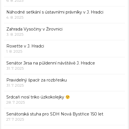
6. 8. 2025
Náhodné setkání s ústavními právníky v J. Hradci
4. 8. 2025
Zahrada Vysočiny v Žirovnici
3. 8. 2025
Roxette v J. Hradci
1. 8. 2025
Senátor Jirsa na půldenní návštěvě J. Hradce
31. 7. 2025
Pravidelný špacír za rozbřesku
31. 7. 2025
Srdcaři nosí triko úzkokolejky
28. 7. 2025
Senátorská stuha pro SDH Nová Bystřice 150 let
27. 7. 2025