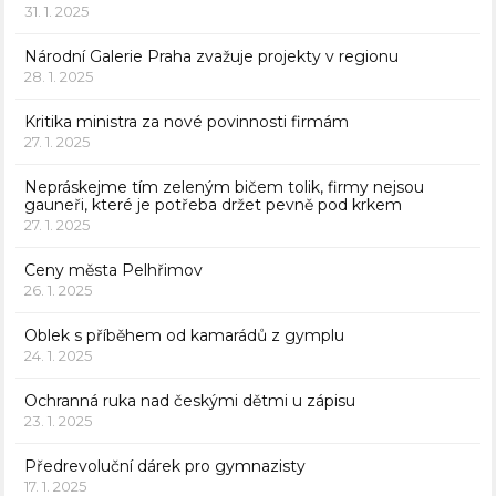
31. 1. 2025
Národní Galerie Praha zvažuje projekty v regionu
28. 1. 2025
Kritika ministra za nové povinnosti firmám
27. 1. 2025
Nepráskejme tím zeleným bičem tolik, firmy nejsou
gauneři, které je potřeba držet pevně pod krkem
27. 1. 2025
Ceny města Pelhřimov
26. 1. 2025
Oblek s příběhem od kamarádů z gymplu
24. 1. 2025
Ochranná ruka nad českými dětmi u zápisu
23. 1. 2025
Předrevoluční dárek pro gymnazisty
17. 1. 2025