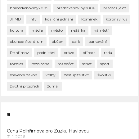
hradeckenoviny2005
hradeckenoviny2006
hradeczije.cz
JHMD
jhtv
koaliční jednání
Komínek
koronavirus
kultura
média
město
nežárka
náměstí
obchodní centrum
občan
park
parkování
Pelhřimov
podnikání
právo
příroda
rada
rozhlas
rozhledna
rozpočet
senát
sport
stavební zákon
volby
zastupitelstvo
školství
životní prostředí
žurnál
a
Cena Pelhřimova pro Zuzku Havlovou
31. 1. 2026