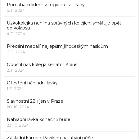
Pomáhám lidem v regionu i z Prahy
5. 11. 2024
Úzkokolejka není na správných kolejích, směřuje opět
do kolapsu
4. 11. 2024
Předání medailí nejlepším jihočeským hasičům
3. 11. 2024
Opustil nás kolega senátor Kraus
2. 11. 2024
Otevření náhradní lávky
1. 11. 2024
Slavnostní 28.říjen v Praze
28. 10. 2024
Náhradní lávka konečně bude
23. 10. 2024
Základní kámen Pavilonu paliativní péče