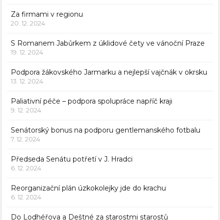
Za firmami v regionu
20. 12. 2024
S Romanem Jabůrkem z úklidové čety ve vánoční Praze
19. 12. 2024
Podpora žákovského Jarmarku a nejlepší vajčnák v okrsku
13. 12. 2024
Paliativní péče – podpora spolupráce napříč kraji
9. 12. 2024
Senátorský bonus na podporu gentlemanského fotbalu
7. 12. 2024
Předseda Senátu potřetí v J. Hradci
6. 12. 2024
Reorganizační plán úzkokolejky jde do krachu
6. 12. 2024
Do Lodhéřova a Deštné za starostmi starostů