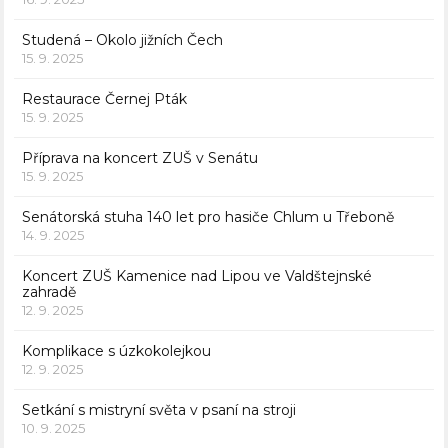
Studená – Okolo jižních Čech
15. 9. 2025
Restaurace Černej Pták
15. 9. 2025
Příprava na koncert ZUŠ v Senátu
15. 9. 2025
Senátorská stuha 140 let pro hasiče Chlum u Třeboně
14. 9. 2025
Koncert ZUŠ Kamenice nad Lipou ve Valdštejnské
zahradě
12. 9. 2025
Komplikace s úzkokolejkou
12. 9. 2025
Setkání s mistryní světa v psaní na stroji
10. 9. 2025