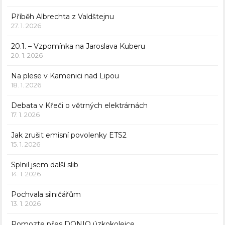
Příběh Albrechta z Valdštejnu
27. 1. 2026
20.1. – Vzpomínka na Jaroslava Kuberu
20. 1. 2026
Na plese v Kamenici nad Lipou
18. 1. 2026
Debata v Křeči o větrných elektrárnách
17. 1. 2026
Jak zrušit emisní povolenky ETS2
15. 1. 2026
Splnil jsem další slib
14. 1. 2026
Pochvala silničářům
13. 1. 2026
Pomozte přes DONIO úzkokolejce