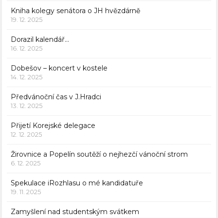
Kniha kolegy senátora o JH hvězdárně
19. 12. 2025
Dorazil kalendář…
16. 12. 2025
Dobešov – koncert v kostele
14. 12. 2025
Předvánoční čas v J.Hradci
13. 12. 2025
Přijetí Korejské delegace
12. 12. 2025
Žirovnice a Popelín soutěží o nejhezčí vánoční strom
6. 12. 2025
Spekulace iRozhlasu o mé kandidatuře
19. 11. 2025
Zamyšlení nad studentským svátkem