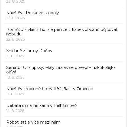
23. 8. 2025
Návštěva Rockové stodoly
22. 8. 2025
Pomůžu z vlastního, ale peníze z kapes občanů půjčovat
nebudu
22. 8. 2025
Snídaně z farmy Doňov
21. 8. 2025
Senátor Chalupský: Malý zázrak se povedl – úzkokolejka
ožívá
18. 8. 2025
Návštěva rodinné firmy IPC Plast v Žirovnici
15. 8. 2025
Debata s maminkami v Pelhřimově
14. 8. 2025
Roboti stále více mezi námi