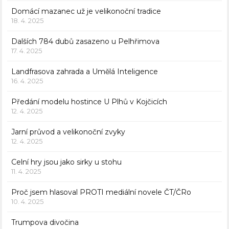
Domácí mazanec už je velikonoční tradice
18. 4. 2025
Dalších 784 dubů zasazeno u Pelhřimova
17. 4. 2025
Landfrasova zahrada a Umělá Inteligence
16. 4. 2025
Předání modelu hostince U Plhů v Kojčicích
12. 4. 2025
Jarní průvod a velikonoční zvyky
12. 4. 2025
Celní hry jsou jako sirky u stohu
11. 4. 2025
Proč jsem hlasoval PROTI mediální novele ČT/ČRo
10. 4. 2025
Trumpova divočina