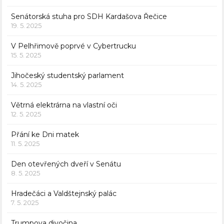
Senátorská stuha pro SDH Kardašova Řečice
19. 5. 2025
V Pelhřimově poprvé v Cybertrucku
15. 5. 2025
Jihočeský studentský parlament
14. 5. 2025
Větrná elektrárna na vlastní oči
12. 5. 2025
Přání ke Dni matek
11. 5. 2025
Den otevřených dveří v Senátu
8. 5. 2025
Hradečáci a Valdštejnský palác
7. 5. 2025
Trumpova divočina