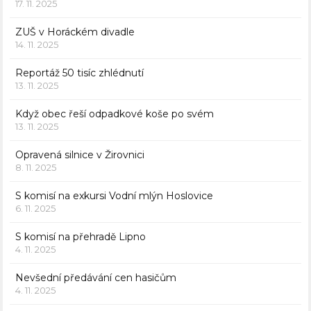
17. 11. 2025
ZUŠ v Horáckém divadle
14. 11. 2025
Reportáž 50 tisíc zhlédnutí
13. 11. 2025
Když obec řeší odpadkové koše po svém
13. 11. 2025
Opravená silnice v Žirovnici
8. 11. 2025
S komisí na exkursi Vodní mlýn Hoslovice
6. 11. 2025
S komisí na přehradě Lipno
4. 11. 2025
Nevšední předávání cen hasičům
4. 11. 2025