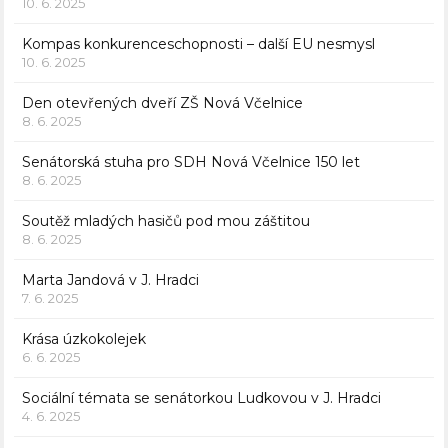
10. 6. 2025
Kompas konkurenceschopnosti – další EU nesmysl
10. 6. 2025
Den otevřených dveří ZŠ Nová Včelnice
8. 6. 2025
Senátorská stuha pro SDH Nová Včelnice 150 let
8. 6. 2025
Soutěž mladých hasičů pod mou záštitou
8. 6. 2025
Marta Jandová v J. Hradci
7. 6. 2025
Krása úzkokolejek
6. 6. 2025
Sociální témata se senátorkou Ludkovou v J. Hradci
4. 6. 2025