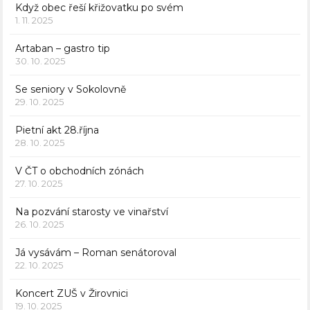
Když obec řeší křižovatku po svém
1. 11. 2025
Artaban – gastro tip
30. 10. 2025
Se seniory v Sokolovně
29. 10. 2025
Pietní akt 28.října
28. 10. 2025
V ČT o obchodních zónách
27. 10. 2025
Na pozvání starosty ve vinařství
26. 10. 2025
Já vysávám – Roman senátoroval
22. 10. 2025
Koncert ZUŠ v Žirovnici
19. 10. 2025