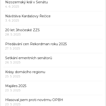
Nizozemský král v Senátu
4. 6. 2025
Návštěva Kardašovy Řečice
3. 6. 2025
20 let Jihočeské ZZS
28. 5. 2025
Předávání cen Rekordman roku 2025
27. 5. 2025
Setkání emeritních senátorů
26. 5. 2025
Krásy domácího regionu
25. 5. 2025
Majáles 2025
23. 5. 2025
Hlasoval jsem proti novému OPBH
23. 5. 2025