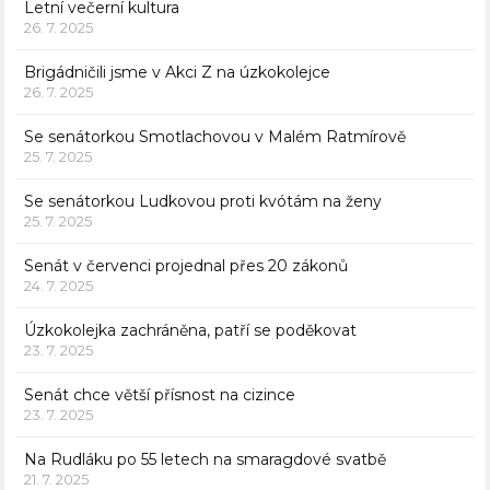
Letní večerní kultura
26. 7. 2025
Brigádničili jsme v Akci Z na úzkokolejce
26. 7. 2025
Se senátorkou Smotlachovou v Malém Ratmírově
25. 7. 2025
Se senátorkou Ludkovou proti kvótám na ženy
25. 7. 2025
Senát v červenci projednal přes 20 zákonů
24. 7. 2025
Úzkokolejka zachráněna, patří se poděkovat
23. 7. 2025
Senát chce větší přísnost na cizince
23. 7. 2025
Na Rudláku po 55 letech na smaragdové svatbě
21. 7. 2025