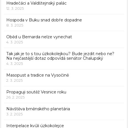
Hradečáci a Valdštejnský palác
12. 3. 2025
Hospoda v Buku snad dobře dopadne
8. 3. 2025
Oběd u Bernarda nelze vynechat
4. 3. 2025
Tak jak je to s tou úzkokolejkou? Bude jezdit nebo ne?
Na nejčastější dotaz odpovídá senátor Chalupský
4. 3. 2025
Masopust a tradice na Vysočině
2. 3. 2025
Propaguji soutěž Vesnice roku
26. 2. 2025
Návštěva brněnského planetária
3. 2. 2025
Interpelace kvůli úzkokolejce