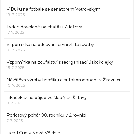
V Buku na fotbale se senátorem Větrovským
19. 7. 2025
Týden dovolené na chatě u Zdešova
17. 7. 2025
Vzpomínka na oddávání první zlaté svatby
16. 7. 2025
Vzpomínka na zoufalství s reorganizací úzkokolejky
15. 7. 2025
Návštěva výroby knoflíků a autokomponent v Žirovnici
10. 7. 2025
Fikáček snad půjde ve šlépějích Šatavy
9. 7. 2025
Perleťový pohár 90. ročníku v Žirovnici
7. 7. 2025
Fichtl Cup v Nové Včelnici