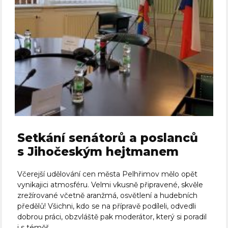
Setkání senátorů a poslanců
s Jihočeským hejtmanem
Včerejší udělování cen města Pelhřimov mělo opět
vynikajici atmosféru. Velmi vkusně připravené, skvěle
zrežírované včetně aranžmá, osvětlení a hudebních
předělů! Všichni, kdo se na přípravě podíleli, odvedli
dobrou práci, obzvláště pak moderátor, který si poradil
i s téměř...