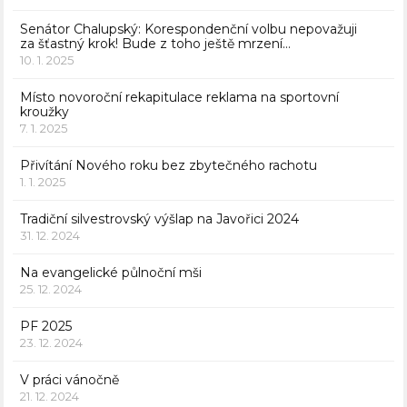
Senátor Chalupský: Korespondenční volbu nepovažuji
za šťastný krok! Bude z toho ještě mrzení…
10. 1. 2025
Místo novoroční rekapitulace reklama na sportovní
kroužky
7. 1. 2025
Přivítání Nového roku bez zbytečného rachotu
1. 1. 2025
Tradiční silvestrovský výšlap na Javořici 2024
31. 12. 2024
Na evangelické půlnoční mši
25. 12. 2024
PF 2025
23. 12. 2024
V práci vánočně
21. 12. 2024