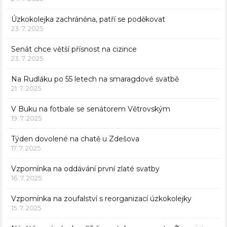
Úzkokolejka zachráněna, patří se poděkovat
23. 7. 2025
Senát chce větší přísnost na cizince
23. 7. 2025
Na Rudláku po 55 letech na smaragdové svatbě
21. 7. 2025
V Buku na fotbale se senátorem Větrovským
19. 7. 2025
Týden dovolené na chatě u Zdešova
17. 7. 2025
Vzpomínka na oddávání první zlaté svatby
16. 7. 2025
Vzpomínka na zoufalství s reorganizací úzkokolejky
15. 7. 2025