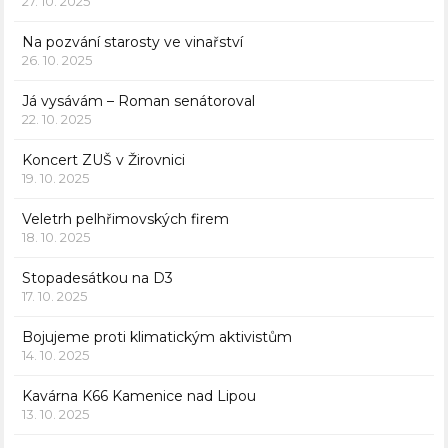
27. 10. 2025
Na pozvání starosty ve vinařství
26. 10. 2025
Já vysávám – Roman senátoroval
22. 10. 2025
Koncert ZUŠ v Žirovnici
19. 10. 2025
Veletrh pelhřimovských firem
18. 10. 2025
Stopadesátkou na D3
17. 10. 2025
Bojujeme proti klimatickým aktivistům
14. 10. 2025
Kavárna K66 Kamenice nad Lipou
13. 10. 2025