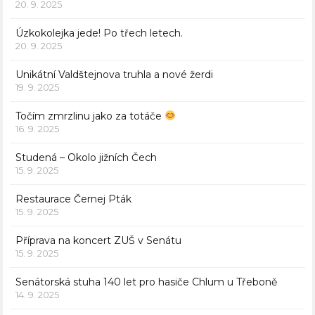
20. 9. 2025
Úzkokolejka jede! Po třech letech.
20. 9. 2025
Unikátní Valdštejnova truhla a nové žerdi
19. 9. 2025
Točím zmrzlinu jako za totáče
16. 9. 2025
Studená – Okolo jižních Čech
15. 9. 2025
Restaurace Černej Pták
15. 9. 2025
Příprava na koncert ZUŠ v Senátu
15. 9. 2025
Senátorská stuha 140 let pro hasiče Chlum u Třeboně
14. 9. 2025