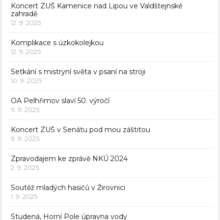
Koncert ZUŠ Kamenice nad Lipou ve Valdštejnské
zahradě
12. 9. 2025
Komplikace s úzkokolejkou
12. 9. 2025
Setkání s mistryní světa v psaní na stroji
10. 9. 2025
OA Pelhřimov slaví 50. výročí
9. 9. 2025
Koncert ZUŠ v Senátu pod mou záštitou
9. 9. 2025
Zpravodajem ke zprávě NKÚ 2024
2. 9. 2025
Soutěž mladých hasičů v Žirovnici
1. 9. 2025
Studená, Horní Pole úpravna vody