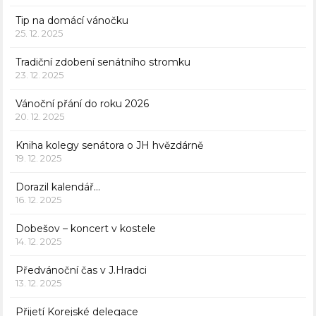
Tip na domácí vánočku
25. 12. 2025
Tradiční zdobení senátního stromku
23. 12. 2025
Vánoční přání do roku 2026
20. 12. 2025
Kniha kolegy senátora o JH hvězdárně
19. 12. 2025
Dorazil kalendář…
16. 12. 2025
Dobešov – koncert v kostele
14. 12. 2025
Předvánoční čas v J.Hradci
13. 12. 2025
Přijetí Korejské delegace