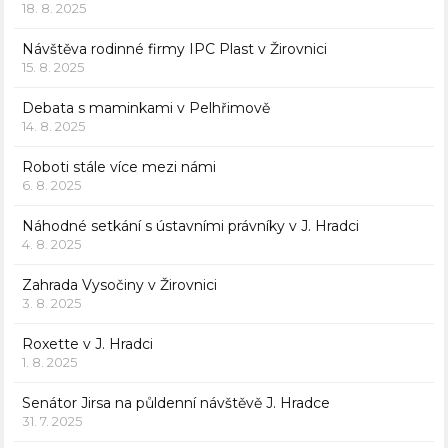
18. 8. 2025
Návštěva rodinné firmy IPC Plast v Žirovnici
15. 8. 2025
Debata s maminkami v Pelhřimově
14. 8. 2025
Roboti stále více mezi námi
6. 8. 2025
Náhodné setkání s ústavními právníky v J. Hradci
4. 8. 2025
Zahrada Vysočiny v Žirovnici
3. 8. 2025
Roxette v J. Hradci
1. 8. 2025
Senátor Jirsa na půldenní návštěvě J. Hradce
31. 7. 2025