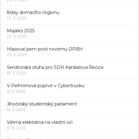
Krásy domácího regionu
25. 5. 2025
Majáles 2025
23. 5. 2025
Hlasoval jsem proti novému OPBH
23. 5. 2025
Senátorská stuha pro SDH Kardašova Řečice
19. 5. 2025
V Pelhřimově poprvé v Cybertrucku
15. 5. 2025
Jihočeský studentský parlament
14. 5. 2025
Větrná elektrárna na vlastní oči
12. 5. 2025