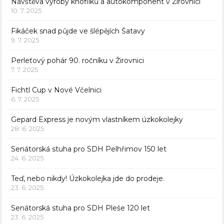
Návštěva výroby knoflíků a autokomponent v Žirovnici
10. 7. 2025
Fikáček snad půjde ve šlépějích Šatavy
9. 7. 2025
Perleťový pohár 90. ročníku v Žirovnici
7. 7. 2025
Fichtl Cup v Nové Včelnici
6. 7. 2025
Gepard Express je novým vlastníkem úzkokolejky
28. 6. 2025
Senátorská stuha pro SDH Pelhřimov 150 let
24. 6. 2025
Teď, nebo nikdy! Úzkokolejka jde do prodeje.
23. 6. 2025
Senátorská stuha pro SDH Pleše 120 let
23. 6. 2025