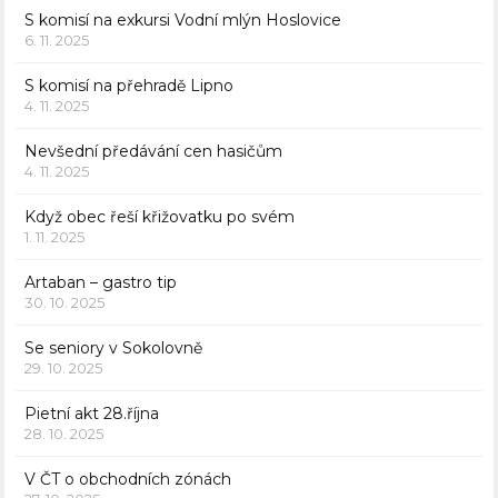
S komisí na exkursi Vodní mlýn Hoslovice
6. 11. 2025
S komisí na přehradě Lipno
4. 11. 2025
Nevšední předávání cen hasičům
4. 11. 2025
Když obec řeší křižovatku po svém
1. 11. 2025
Artaban – gastro tip
30. 10. 2025
Se seniory v Sokolovně
29. 10. 2025
Pietní akt 28.října
28. 10. 2025
V ČT o obchodních zónách