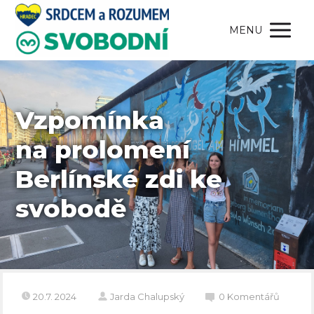
MENU
Vzpomínka
na prolomení
Berlínské zdi ke
svobodě
20.7. 2024
Jarda Chalupský
0 Komentářů