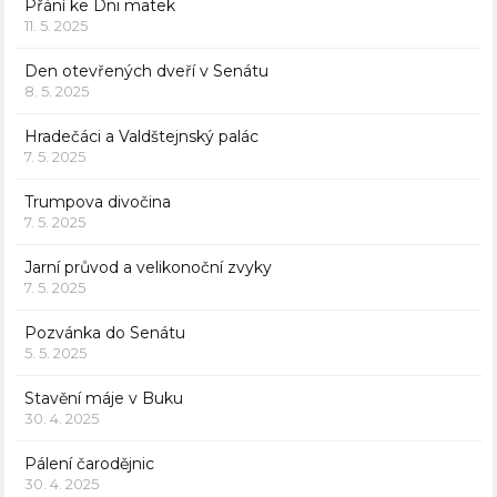
Přání ke Dni matek
11. 5. 2025
Den otevřených dveří v Senátu
8. 5. 2025
Hradečáci a Valdštejnský palác
7. 5. 2025
Trumpova divočina
7. 5. 2025
Jarní průvod a velikonoční zvyky
7. 5. 2025
Pozvánka do Senátu
5. 5. 2025
Stavění máje v Buku
30. 4. 2025
Pálení čarodějnic
30. 4. 2025