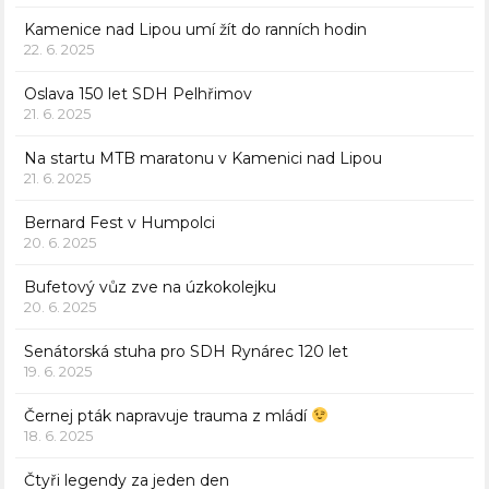
Kamenice nad Lipou umí žít do ranních hodin
22. 6. 2025
Oslava 150 let SDH Pelhřimov
21. 6. 2025
Na startu MTB maratonu v Kamenici nad Lipou
21. 6. 2025
Bernard Fest v Humpolci
20. 6. 2025
Bufetový vůz zve na úzkokolejku
20. 6. 2025
Senátorská stuha pro SDH Rynárec 120 let
19. 6. 2025
Černej pták napravuje trauma z mládí
18. 6. 2025
Čtyři legendy za jeden den