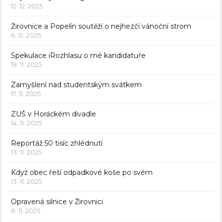
12. 12. 2025
Žirovnice a Popelín soutěží o nejhezčí vánoční strom
6. 12. 2025
Spekulace iRozhlasu o mé kandidatuře
19. 11. 2025
Zamyšlení nad studentským svátkem
17. 11. 2025
ZUŠ v Horáckém divadle
14. 11. 2025
Reportáž 50 tisíc zhlédnutí
13. 11. 2025
Když obec řeší odpadkové koše po svém
13. 11. 2025
Opravená silnice v Žirovnici
8. 11. 2025