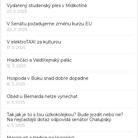
Vydařený studenský ples v Mrákotíně
23. 3. 2025
V Senátu požadujeme změnu kurzu EU
20. 3. 2025
V elektroTAXI za kulturou
17. 3. 2025
Hradečáci a Valdštejnský palác
12. 3. 2025
Hospoda v Buku snad dobře dopadne
8. 3. 2025
Oběd u Bernarda nelze vynechat
4. 3. 2025
Tak jak je to s tou úzkokolejkou? Bude jezdit nebo ne?
Na nejčastější dotaz odpovídá senátor Chalupský
4. 3. 2025
Masopust a tradice na Vysočině