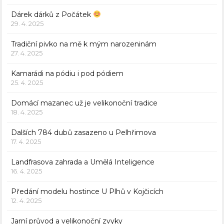
Dárek dárků z Počátek
29. 4. 2025
Tradiční pivko na mě k mým narozeninám
27. 4. 2025
Kamarádi na pódiu i pod pódiem
25. 4. 2025
Domácí mazanec už je velikonoční tradice
18. 4. 2025
Dalších 784 dubů zasazeno u Pelhřimova
17. 4. 2025
Landfrasova zahrada a Umělá Inteligence
16. 4. 2025
Předání modelu hostince U Plhů v Kojčicích
12. 4. 2025
Jarní průvod a velikonoční zvyky