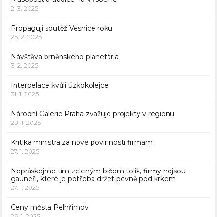
2. 3. 2025
Propaguji soutěž Vesnice roku
26. 2. 2025
Návštěva brněnského planetária
3. 2. 2025
Interpelace kvůli úzkokolejce
31. 1. 2025
Národní Galerie Praha zvažuje projekty v regionu
28. 1. 2025
Kritika ministra za nové povinnosti firmám
27. 1. 2025
Nepráskejme tím zeleným bičem tolik, firmy nejsou
gauneři, které je potřeba držet pevně pod krkem
27. 1. 2025
Ceny města Pelhřimov
26. 1. 2025