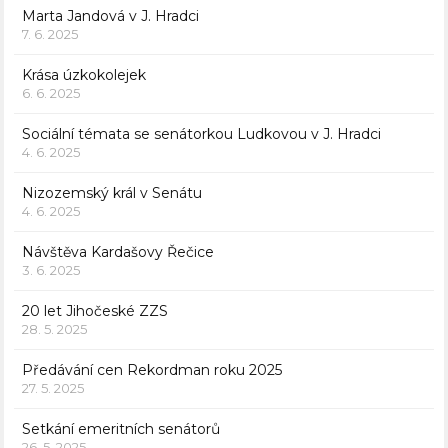
Marta Jandová v J. Hradci
7. 6. 2025
Krása úzkokolejek
6. 6. 2025
Sociální témata se senátorkou Ludkovou v J. Hradci
4. 6. 2025
Nizozemský král v Senátu
4. 6. 2025
Návštěva Kardašovy Řečice
3. 6. 2025
20 let Jihočeské ZZS
28. 5. 2025
Předávání cen Rekordman roku 2025
27. 5. 2025
Setkání emeritních senátorů
26. 5. 2025