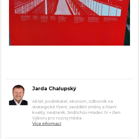
Jarda Chalupský
46 let, podnikatel, ekonom, odborník na
strategické řízení, zavádění změny a řízení
kvality, nestraník, Jindřichův Hradec IV + člen
Výboru pro rozvoj města
Více informací