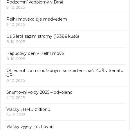
Podzemní vodojemy v Brně
9. 10. 2025
Pelhřimovsko žije medvědem
9. 10. 2025
Už 5 letá sázím stromy (15.386 kusů)
8. 10. 2025
Papučový den v Pelhřimově
8. 10. 2025
Ohlednutí za mimořádným koncertem naší ZUŠ v Senátu
ČR.
6. 10. 2025
Sněmovní volby 2025 – odvoleno
4. 10. 2025
Vláčky JHMD z dronu
24. 9. 2025
Vláčky vyjely (rozhovor)