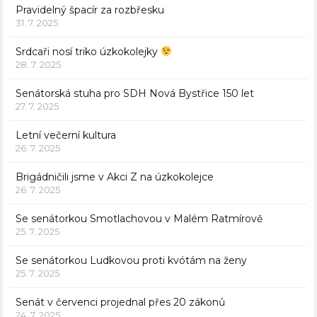
Pravidelný špacír za rozbřesku
31. 7. 2025
Srdcaři nosí triko úzkokolejky
28. 7. 2025
Senátorská stuha pro SDH Nová Bystřice 150 let
27. 7. 2025
Letní večerní kultura
26. 7. 2025
Brigádničili jsme v Akci Z na úzkokolejce
26. 7. 2025
Se senátorkou Smotlachovou v Malém Ratmírově
25. 7. 2025
Se senátorkou Ludkovou proti kvótám na ženy
25. 7. 2025
Senát v červenci projednal přes 20 zákonů
24. 7. 2025