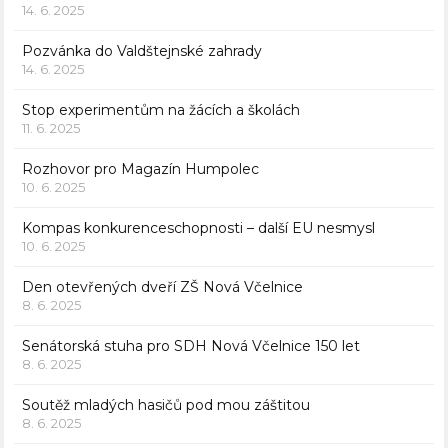
14. 6. 2025
Pozvánka do Valdštejnské zahrady
14. 6. 2025
Stop experimentům na žácích a školách
11. 6. 2025
Rozhovor pro Magazín Humpolec
10. 6. 2025
Kompas konkurenceschopnosti – další EU nesmysl
10. 6. 2025
Den otevřených dveří ZŠ Nová Včelnice
8. 6. 2025
Senátorská stuha pro SDH Nová Včelnice 150 let
8. 6. 2025
Soutěž mladých hasičů pod mou záštitou
8. 6. 2025