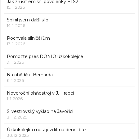
Jak zrušit emisní povolenky ETS2
15. 1. 2026
Splnil jsem další slib
14. 1. 2026
Pochvala silničářům
13. 1. 2026
Pomozte přes DONIO úzkokolejce
9. 1. 2026
Na obědě u Bernarda
6. 1. 2026
Novoroční ohňostroj v J. Hradci
1. 1. 2026
Silvestrovský výšlap na Javořici
31. 12. 2025
Úzkokolejka musí jezdit na denní bázi
30. 12. 2025