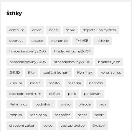
Štítky
centrum
covid
daně
deník
doplatek na bydlení
doprava
dotace
ekonomie
FM VŠE
historie
hradeckenoviny2003
hradeckenoviny2004
hradeckenoviny2005
hradeckenoviny2006
hradeczije.cz
JHMD
jhtv
koaliční jednání
Komínek
koronavirus
kultura
média
město
nežárka
náměstí
obchodní centrum
občan
park
parkování
Pelhřimov
podnikání
právo
příroda
rada
rozhlas
rozhledna
rozpočet
senát
sport
stavební zákon
volby
zastupitelstvo
školství