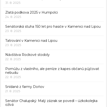
31. 8. 2025
Zlatá podkova 2025 v Humpolci
24. 8. 2025
Senátorská stuha 150 let pro hasiče v Kamenici nad Lipou
23. 8. 2025
Tatrování v Kamenici nad Lipou
23. 8. 2025
Návštěva Rockové stodoly
22. 8. 2025
Pomůžu z vlastního, ale peníze z kapes občanů půjčovat
nebudu
22. 8. 2025
Snídaně z farmy Doňov
21. 8. 2025
Senátor Chalupský: Malý zázrak se povedl – úzkokolejka
ožívá