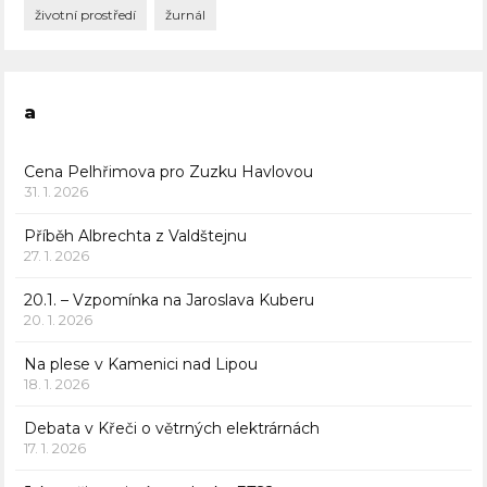
životní prostředí
žurnál
a
Cena Pelhřimova pro Zuzku Havlovou
31. 1. 2026
Příběh Albrechta z Valdštejnu
27. 1. 2026
20.1. – Vzpomínka na Jaroslava Kuberu
20. 1. 2026
Na plese v Kamenici nad Lipou
18. 1. 2026
Debata v Křeči o větrných elektrárnách
17. 1. 2026