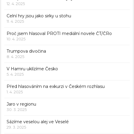
12. 4. 2025
Celní hry jsou jako sirky u stohu
11. 4. 2025
Proč jsem hlasoval PROTI mediální novele ČT/ČRo
10. 4. 2025
Trumpova divočina
8. 4. 2025
V Hamru uklízíme Česko
5. 4. 2025
Před hlasováním na exkurzi v Českém rozhlasu
1. 4. 2025
Jaro v regionu
30. 3. 2025
Sázíme veselou alej ve Veselé
29. 3. 2025