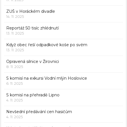
ZUŠ v Horáckém divadle
14. 11. 2025
Reportáž 50 tisíc zhlédnutí
13. 11. 2025
Když obec řeší odpadkové koše po svém
13. 11. 2025
Opravená silnice v Žirovnici
8. 11. 2025
S komisí na exkursi Vodní mlýn Hoslovice
6. 11. 2025
S komisí na přehradě Lipno
4. 11. 2025
Nevšední předávání cen hasičům
4. 11. 2025