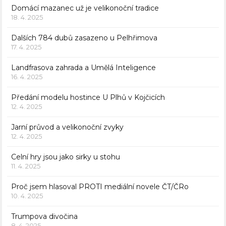
Domácí mazanec už je velikonoční tradice
18. 4. 2025
Dalších 784 dubů zasazeno u Pelhřimova
17. 4. 2025
Landfrasova zahrada a Umělá Inteligence
16. 4. 2025
Předání modelu hostince U Plhů v Kojčicích
12. 4. 2025
Jarní průvod a velikonoční zvyky
12. 4. 2025
Celní hry jsou jako sirky u stohu
11. 4. 2025
Proč jsem hlasoval PROTI mediální novele ČT/ČRo
10. 4. 2025
Trumpova divočina
8. 4. 2025