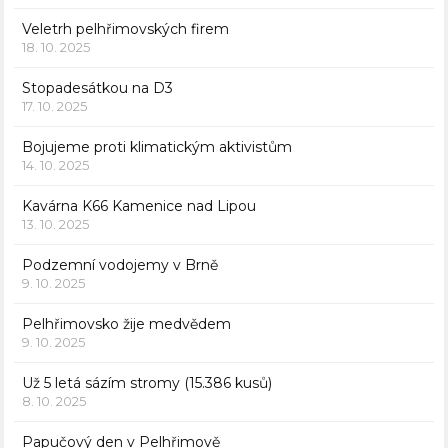
Veletrh pelhřimovských firem
18. 10. 2025
Stopadesátkou na D3
17. 10. 2025
Bojujeme proti klimatickým aktivistům
14. 10. 2025
Kavárna K66 Kamenice nad Lipou
13. 10. 2025
Podzemní vodojemy v Brně
9. 10. 2025
Pelhřimovsko žije medvědem
9. 10. 2025
Už 5 letá sázím stromy (15.386 kusů)
8. 10. 2025
Papučový den v Pelhřimově