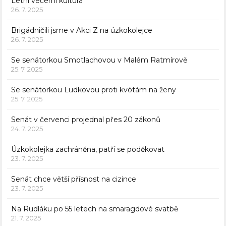
Letní večerní kultura
26. 7. 2025
Brigádničili jsme v Akci Z na úzkokolejce
26. 7. 2025
Se senátorkou Smotlachovou v Malém Ratmírově
25. 7. 2025
Se senátorkou Ludkovou proti kvótám na ženy
25. 7. 2025
Senát v červenci projednal přes 20 zákonů
24. 7. 2025
Úzkokolejka zachráněna, patří se poděkovat
23. 7. 2025
Senát chce větší přísnost na cizince
23. 7. 2025
Na Rudláku po 55 letech na smaragdové svatbě
21. 7. 2025