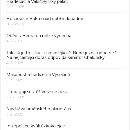
Hradečáci a Valdštejnský palác
12. 3. 2025
Hospoda v Buku snad dobře dopadne
8. 3. 2025
Oběd u Bernarda nelze vynechat
4. 3. 2025
Tak jak je to s tou úzkokolejkou? Bude jezdit nebo ne?
Na nejčastější dotaz odpovídá senátor Chalupský
4. 3. 2025
Masopust a tradice na Vysočině
2. 3. 2025
Propaguji soutěž Vesnice roku
26. 2. 2025
Návštěva brněnského planetária
3. 2. 2025
Interpelace kvůli úzkokolejce