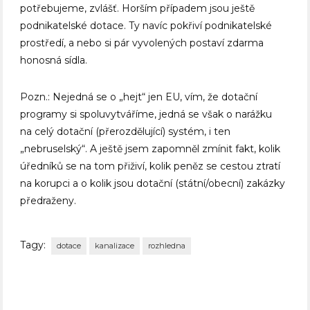
potřebujeme, zvlášť. Horším případem jsou ještě
podnikatelské dotace. Ty navíc pokřiví podnikatelské
prostředí, a nebo si pár vyvolených postaví zdarma
honosná sídla.
Pozn.: Nejedná se o „hejt“ jen EU, vím, že dotační
programy si spoluvytváříme, jedná se však o narážku
na celý dotační (přerozdělující) systém, i ten
„nebruselský“. A ještě jsem zapomněl zmínit fakt, kolik
úředníků se na tom přiživí, kolik peněz se cestou ztratí
na korupci a o kolik jsou dotační (státní/obecní) zakázky
předraženy.
Tagy:
dotace
kanalizace
rozhledna