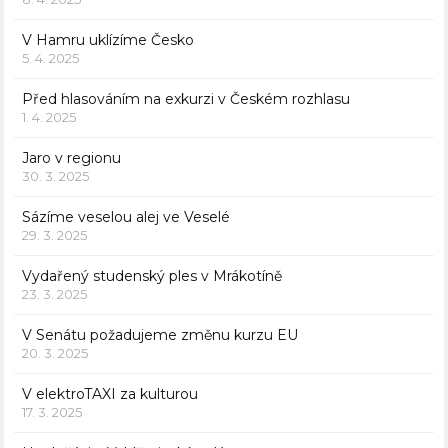
V Hamru uklízíme Česko
5. 4. 2025
Před hlasováním na exkurzi v Českém rozhlasu
1. 4. 2025
Jaro v regionu
30. 3. 2025
Sázíme veselou alej ve Veselé
29. 3. 2025
Vydařený studenský ples v Mrákotíně
23. 3. 2025
V Senátu požadujeme změnu kurzu EU
20. 3. 2025
V elektroTAXI za kulturou
17. 3. 2025