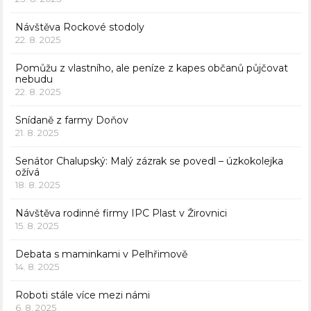
Návštěva Rockové stodoly
22. 8. 2025
Pomůžu z vlastního, ale peníze z kapes občanů půjčovat
nebudu
22. 8. 2025
Snídaně z farmy Doňov
21. 8. 2025
Senátor Chalupský: Malý zázrak se povedl – úzkokolejka
ožívá
18. 8. 2025
Návštěva rodinné firmy IPC Plast v Žirovnici
15. 8. 2025
Debata s maminkami v Pelhřimově
14. 8. 2025
Roboti stále více mezi námi
6. 8. 2025