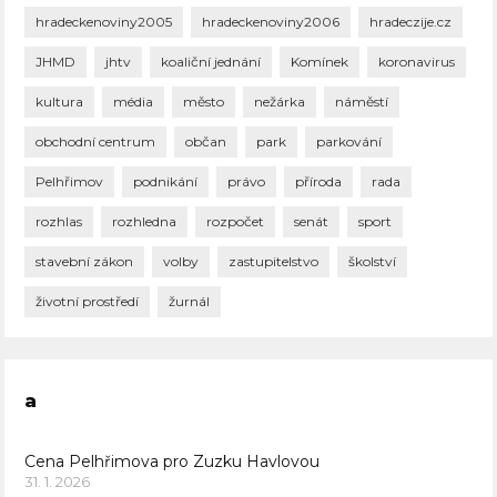
hradeckenoviny2005
hradeckenoviny2006
hradeczije.cz
JHMD
jhtv
koaliční jednání
Komínek
koronavirus
kultura
média
město
nežárka
náměstí
obchodní centrum
občan
park
parkování
Pelhřimov
podnikání
právo
příroda
rada
rozhlas
rozhledna
rozpočet
senát
sport
stavební zákon
volby
zastupitelstvo
školství
životní prostředí
žurnál
a
Cena Pelhřimova pro Zuzku Havlovou
31. 1. 2026