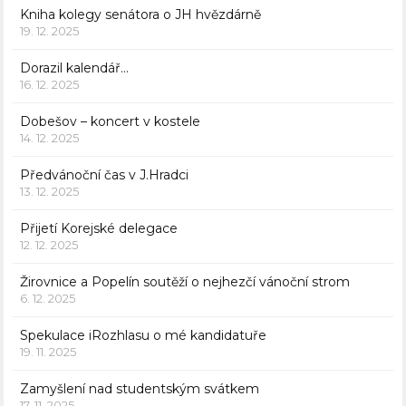
Kniha kolegy senátora o JH hvězdárně
19. 12. 2025
Dorazil kalendář…
16. 12. 2025
Dobešov – koncert v kostele
14. 12. 2025
Předvánoční čas v J.Hradci
13. 12. 2025
Přijetí Korejské delegace
12. 12. 2025
Žirovnice a Popelín soutěží o nejhezčí vánoční strom
6. 12. 2025
Spekulace iRozhlasu o mé kandidatuře
19. 11. 2025
Zamyšlení nad studentským svátkem
17. 11. 2025