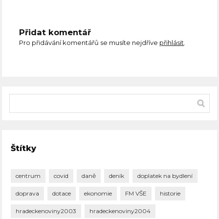
Přidat komentář
Pro přidávání komentářů se musíte nejdříve
přihlásit
.
Štítky
centrum
covid
daně
deník
doplatek na bydlení
doprava
dotace
ekonomie
FM VŠE
historie
hradeckenoviny2003
hradeckenoviny2004