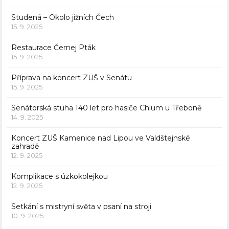
Studená – Okolo jižních Čech
15. 9. 2025
Restaurace Černej Pták
15. 9. 2025
Příprava na koncert ZUŠ v Senátu
15. 9. 2025
Senátorská stuha 140 let pro hasiče Chlum u Třeboně
14. 9. 2025
Koncert ZUŠ Kamenice nad Lipou ve Valdštejnské
zahradě
12. 9. 2025
Komplikace s úzkokolejkou
12. 9. 2025
Setkání s mistryní světa v psaní na stroji
10. 9. 2025