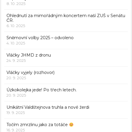
8. 10. 2025
Ohlednutí za mimořádným koncertem naší ZUŠ v Senátu
ČR.
6. 10. 2025
Sněmovní volby 2025 – odvoleno
4. 10. 2025
Vláčky JHMD z dronu
24. 9. 2025
Vláčky vyjely (rozhovor)
20. 9. 2025
Úzkokolejka jede! Po třech letech.
20. 9. 2025
Unikátní Valdštejnova truhla a nové žerdi
19. 9. 2025
Točím zmrzlinu jako za totáče
16. 9. 2025