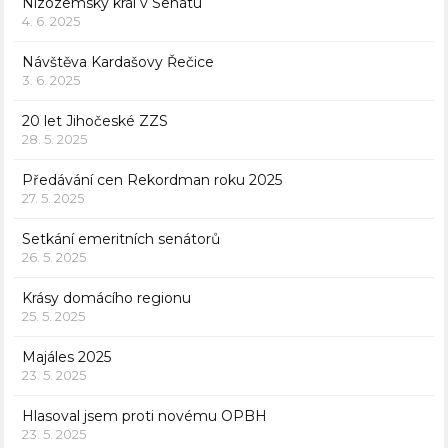
Nizozemský král v Senátu
4. 6. 2025
Návštěva Kardašovy Řečice
3. 6. 2025
20 let Jihočeské ZZS
28. 5. 2025
Předávání cen Rekordman roku 2025
27. 5. 2025
Setkání emeritních senátorů
26. 5. 2025
Krásy domácího regionu
25. 5. 2025
Majáles 2025
23. 5. 2025
Hlasoval jsem proti novému OPBH
23. 5. 2025