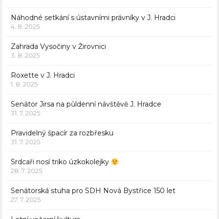
Náhodné setkání s ústavními právníky v J. Hradci
4. 8. 2025
Zahrada Vysočiny v Žirovnici
3. 8. 2025
Roxette v J. Hradci
1. 8. 2025
Senátor Jirsa na půldenní návštěvě J. Hradce
31. 7. 2025
Pravidelný špacír za rozbřesku
31. 7. 2025
Srdcaři nosí triko úzkokolejky
28. 7. 2025
Senátorská stuha pro SDH Nová Bystřice 150 let
27. 7. 2025