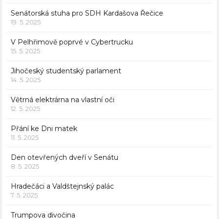
Senátorská stuha pro SDH Kardašova Řečice
19. 5. 2025
V Pelhřimově poprvé v Cybertrucku
15. 5. 2025
Jihočeský studentský parlament
14. 5. 2025
Větrná elektrárna na vlastní oči
12. 5. 2025
Přání ke Dni matek
11. 5. 2025
Den otevřených dveří v Senátu
8. 5. 2025
Hradečáci a Valdštejnský palác
7. 5. 2025
Trumpova divočina