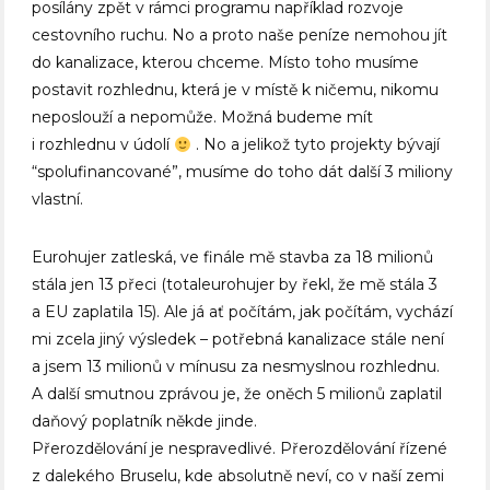
posílány zpět v rámci programu například rozvoje
cestovního ruchu. No a proto naše peníze nemohou jít
do kanalizace, kterou chceme. Místo toho musíme
postavit rozhlednu, která je v místě k ničemu, nikomu
neposlouží a nepomůže. Možná budeme mít
i rozhlednu v údolí
. No a jelikož tyto projekty bývají
“spolufinancované”, musíme do toho dát další 3 miliony
vlastní.
Eurohujer zatleská, ve finále mě stavba za 18 milionů
stála jen 13 přeci (totaleurohujer by řekl, že mě stála 3
a EU zaplatila 15). Ale já ať počítám, jak počítám, vychází
mi zcela jiný výsledek – potřebná kanalizace stále není
a jsem 13 milionů v mínusu za nesmyslnou rozhlednu.
A další smutnou zprávou je, že oněch 5 milionů zaplatil
daňový poplatník někde jinde.
Přerozdělování je nespravedlivé. Přerozdělování řízené
z dalekého Bruselu, kde absolutně neví, co v naší zemi