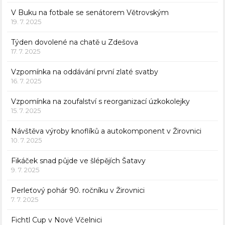
V Buku na fotbale se senátorem Větrovským
19. 7. 2025
Týden dovolené na chatě u Zdešova
17. 7. 2025
Vzpomínka na oddávání první zlaté svatby
16. 7. 2025
Vzpomínka na zoufalství s reorganizací úzkokolejky
15. 7. 2025
Návštěva výroby knoflíků a autokomponent v Žirovnici
10. 7. 2025
Fikáček snad půjde ve šlépějích Šatavy
9. 7. 2025
Perleťový pohár 90. ročníku v Žirovnici
7. 7. 2025
Fichtl Cup v Nové Včelnici