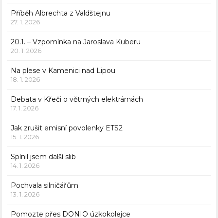
Příběh Albrechta z Valdštejnu
27. 1. 2026
20.1. – Vzpomínka na Jaroslava Kuberu
20. 1. 2026
Na plese v Kamenici nad Lipou
18. 1. 2026
Debata v Křeči o větrných elektrárnách
17. 1. 2026
Jak zrušit emisní povolenky ETS2
15. 1. 2026
Splnil jsem další slib
14. 1. 2026
Pochvala silničářům
13. 1. 2026
Pomozte přes DONIO úzkokolejce