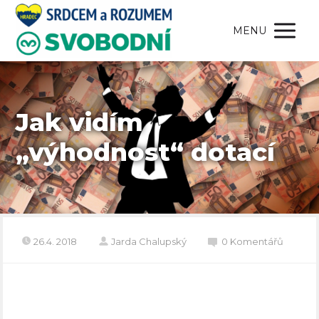
MENU
Jak vidím
„výhodnost“ dotací
26.4. 2018
Jarda Chalupský
0 Komentářů