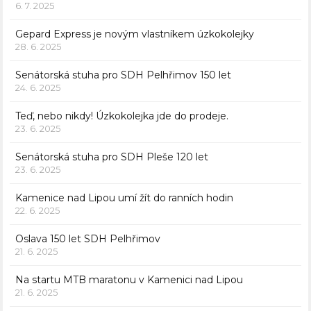
6. 7. 2025
Gepard Express je novým vlastníkem úzkokolejky
28. 6. 2025
Senátorská stuha pro SDH Pelhřimov 150 let
24. 6. 2025
Teď, nebo nikdy! Úzkokolejka jde do prodeje.
23. 6. 2025
Senátorská stuha pro SDH Pleše 120 let
23. 6. 2025
Kamenice nad Lipou umí žít do ranních hodin
22. 6. 2025
Oslava 150 let SDH Pelhřimov
21. 6. 2025
Na startu MTB maratonu v Kamenici nad Lipou
21. 6. 2025