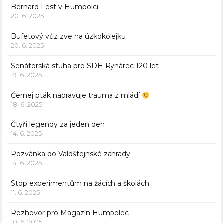
Bernard Fest v Humpolci
20. 6. 2025
Bufetový vůz zve na úzkokolejku
20. 6. 2025
Senátorská stuha pro SDH Rynárec 120 let
19. 6. 2025
Černej pták napravuje trauma z mládí
18. 6. 2025
Čtyři legendy za jeden den
14. 6. 2025
Pozvánka do Valdštejnské zahrady
14. 6. 2025
Stop experimentům na žácích a školách
11. 6. 2025
Rozhovor pro Magazín Humpolec
10. 6. 2025