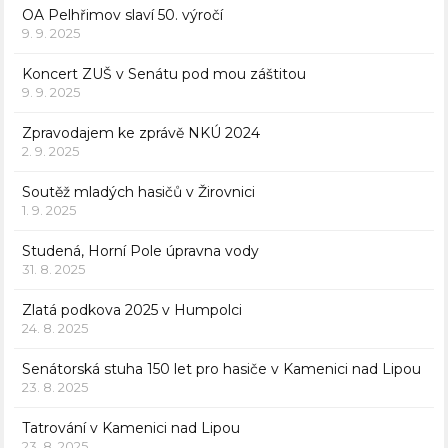
OA Pelhřimov slaví 50. výročí
9. 9. 2025
Koncert ZUŠ v Senátu pod mou záštitou
9. 9. 2025
Zpravodajem ke zprávě NKÚ 2024
2. 9. 2025
Soutěž mladých hasičů v Žirovnici
1. 9. 2025
Studená, Horní Pole úpravna vody
31. 8. 2025
Zlatá podkova 2025 v Humpolci
24. 8. 2025
Senátorská stuha 150 let pro hasiče v Kamenici nad Lipou
23. 8. 2025
Tatrování v Kamenici nad Lipou
23. 8. 2025