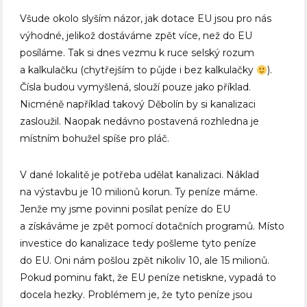
Všude okolo slyším názor, jak dotace EU jsou pro nás
výhodné, jelikož dostáváme zpět více, než do EU
posíláme. Tak si dnes vezmu k ruce selský rozum
a kalkulačku (chytřejším to půjde i bez kalkulačky
).
Čísla budou vymyšlená, slouží pouze jako příklad.
Nicméně například takový Děbolín by si kanalizaci
zasloužil. Naopak nedávno postavená rozhledna je
místním bohužel spíše pro pláč.
V dané lokalitě je potřeba udělat kanalizaci. Náklad
na výstavbu je 10 milionů korun. Ty peníze máme.
Jenže my jsme povinni posílat peníze do EU
a získáváme je zpět pomocí dotačních programů. Místo
investice do kanalizace tedy pošleme tyto peníze
do EU. Oni nám pošlou zpět nikoliv 10, ale 15 milionů.
Pokud pominu fakt, že EU peníze netiskne, vypadá to
docela hezky. Problémem je, že tyto peníze jsou