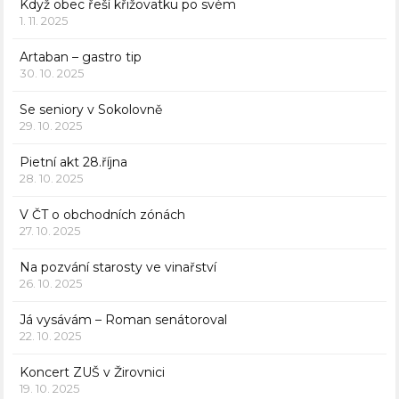
Když obec řeší křižovatku po svém
1. 11. 2025
Artaban – gastro tip
30. 10. 2025
Se seniory v Sokolovně
29. 10. 2025
Pietní akt 28.října
28. 10. 2025
V ČT o obchodních zónách
27. 10. 2025
Na pozvání starosty ve vinařství
26. 10. 2025
Já vysávám – Roman senátoroval
22. 10. 2025
Koncert ZUŠ v Žirovnici
19. 10. 2025