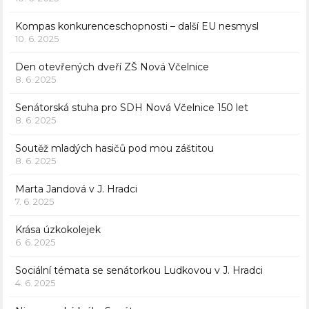
Kompas konkurenceschopnosti – další EU nesmysl
10. 6. 2025
Den otevřených dveří ZŠ Nová Včelnice
8. 6. 2025
Senátorská stuha pro SDH Nová Včelnice 150 let
8. 6. 2025
Soutěž mladých hasičů pod mou záštitou
8. 6. 2025
Marta Jandová v J. Hradci
7. 6. 2025
Krása úzkokolejek
6. 6. 2025
Sociální témata se senátorkou Ludkovou v J. Hradci
4. 6. 2025