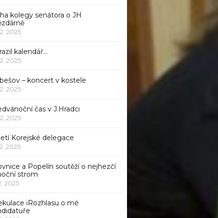
iha kolegy senátora o JH
ězdárně
12. 2025
azil kalendář…
12. 2025
bešov – koncert v kostele
12. 2025
dvánoční čas v J.Hradci
12. 2025
jetí Korejské delegace
12. 2025
ovnice a Popelín soutěží o nejhezčí
noční strom
12. 2025
ekulace iRozhlasu o mé
ndidatuře