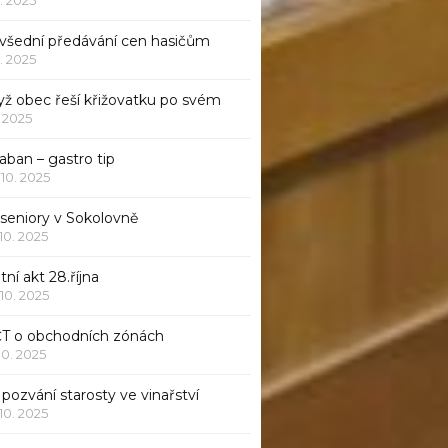
všední předávání cen hasičům
1. 2025
yž obec řeší křižovatku po svém
1. 2025
aban – gastro tip
 10. 2025
 seniory v Sokolovně
 10. 2025
tní akt 28.října
 10. 2025
ČT o obchodních zónách
 10. 2025
pozvání starosty ve vinařství
 10. 2025