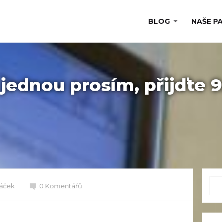
BLOG
NAŠE P
 jednou prosím, přijďte 9.
ráček
0 Komentářů