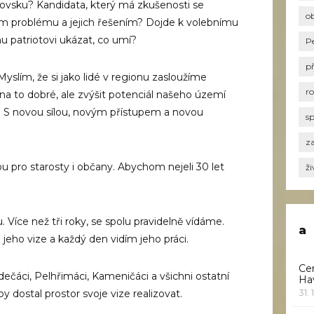
ovsku? Kandidata, který má zkušenosti se
o
 problému a jejich řešením? Dojde k volebnímu
u patriotovi ukázat, co umí?
P
p
 Myslím, že si jako lidé v regionu zasloužíme
r
 na to dobré, ale zvýšit potenciál našeho území
. S novou sílou, novým přístupem a novou
s
za
 pro starosty i občany. Abychom nejeli 30 let
ži
 Více než tři roky, se spolu pravidelně vídáme.
a
jeho vize a každý den vidím jeho práci.
Ce
dečáci, Pelhřimáci, Kameničáci a všichni ostatní
Ha
31. 
aby dostal prostor svoje vize realizovat.