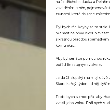
na Jindřichohraducku a Pelhřim
zaváděním změn, pojmenováním
tsunami, které dá šanci místním
Byl bych rád, kdyby se to stalo.
přeřadit na nový level. Navázat
s krásnou přírodou i památkami
komunikací.
Aby byl senátor pomocnou rukou
pořád tím stejným vlakem.
Jarda Chalupský má mojí důvěru.
Skoro každý týden od něj slyším 
Proto bych si moc přál, aby Hra
zvážili jeho volbu. Přál bych si, 