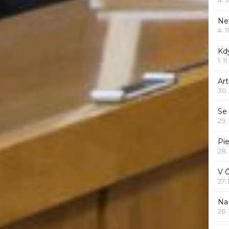
Ne
4. 1
Kd
1. 1
Art
30.
Se
29.
Pie
28.
V 
27.
Na 
26.