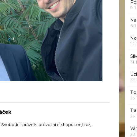
Po
9. 
Na
6. 
Nov
1. 1
Sil
31. 
Úzk
30.
Ti
25.
Tr
ráček
23.
y Svobodní, právník, provozní e-shopu sonjh.cz,
Vá
20.