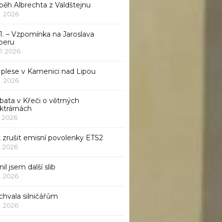
běh Albrechta z Valdštejnu
 1. 2026
1. – Vzpomínka na Jaroslava
beru
 1. 2026
 plese v Kamenici nad Lipou
 1. 2026
bata v Křeči o větrných
ktrárnách
1. 2026
 zrušit emisní povolenky ETS2
1. 2026
nil jsem další slib
1. 2026
chvala silničářům
1. 2026