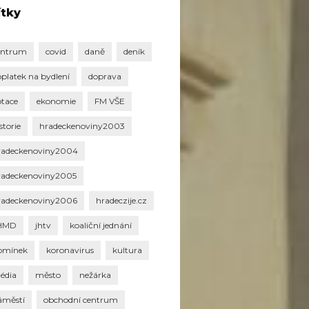
ítky
entrum
covid
daně
deník
oplatek na bydlení
doprava
otace
ekonomie
FM VŠE
storie
hradeckenoviny2003
radeckenoviny2004
radeckenoviny2005
radeckenoviny2006
hradeczije.cz
HMD
jhtv
koaliční jednání
omínek
koronavirus
kultura
édia
město
nežárka
áměstí
obchodní centrum