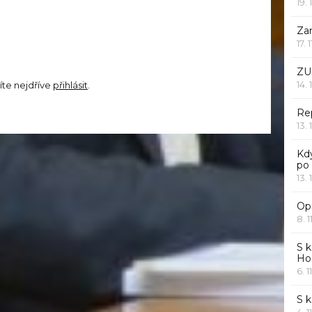
19. 
Za
17. 
ZU
14. 
íte nejdříve
přihlásit
.
Rep
13. 
Kd
po
13. 
Opr
8. 1
S k
Ho
6. 1
S 
4. 1