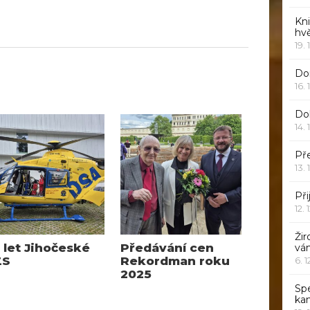
Kn
hv
19. 
Dor
16. 
Do
14. 
Pře
13. 
Při
12. 
Žir
 let Jihočeské
Předávání cen
vá
ZS
Rekordman roku
6. 
2025
Sp
ka