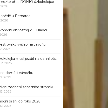
mozte přes DONIO úzkokolejce
1. 2026
 obědě u Bernarda
1. 2026
oroční ohňostroj v J. Hradci
. 2026
vestrovský výšlap na Javořici
12. 2025
okolejka musí jezdit na denní bázi
 12. 2025
p na domácí vánočku
 12. 2025
adiční zdobení senátního stromku
 12. 2025
noční přání do roku 2026
 12. 2025