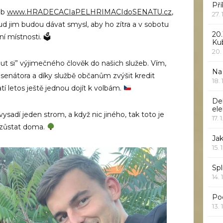
Pří
web
www.HRADECACIaPELHRIMACIdoSENATU.cz
,
27.
kud jim budou dávat smysl, aby ho zítra a v sobotu
20.
í místnosti.
🗳
Ku
20.
t si” výjimečného člověk do našich služeb. Vím,
Na
senátora a díky službě občanům zvýšit kredit
18.
tí letos ještě jednou dojít k volbám.
De
ele
ysadí jeden strom, a když nic jiného, tak toto je
17. 
ezůstat doma.
Jak
15. 
Spl
14. 
Po
13. 