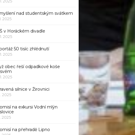
11. 2025
myšlení nad studentským svátkem
11. 2025
Š v Horáckém divadle
11. 2025
ortáž 50 tisíc zhlédnutí
11. 2025
yž obec řeší odpadkové koše
 svém
11. 2025
avená silnice v Žirovnici
1. 2025
omisí na exkursi Vodní mlýn
slovice
1. 2025
komisí na přehradě Lipno
1. 2025