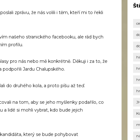
Št
lali zprávu, že nás volili i těm, kteří mi to řekli
c
d
vím našeho stranického facebooku, ale rád bych
ím profilu.
d
hi
lasy pro nás nebo mě konkrétně. Děkuji i za to, že
h
 a podpořili Jardu Chalupského.
h
lali do druhého kola, a proto píšu až teď.
h
ovali na tom, aby se jeho myšlenky podařilo, co
J
 a lidé si mohli vybrat, kdo bude jejich
K
m
 kandidáta, který se bude pohybovat
n