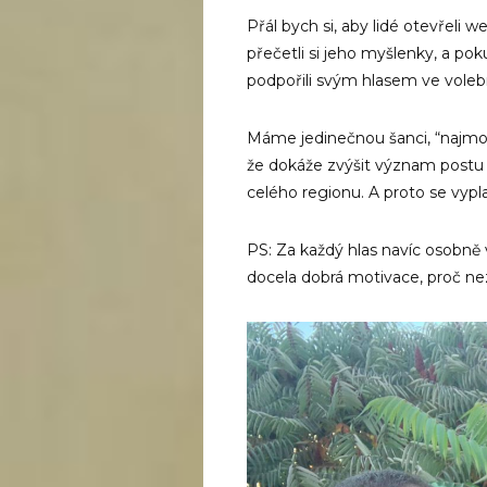
Přál bych si, aby lidé otevřeli 
přečetli si jeho myšlenky, a po
podpořili svým hlasem ve volebn
Máme jedinečnou šanci, “najmou
že dokáže zvýšit význam postu 
celého regionu. A proto se vypla
PS: Za každý hlas navíc osobně v
docela dobrá motivace, proč n