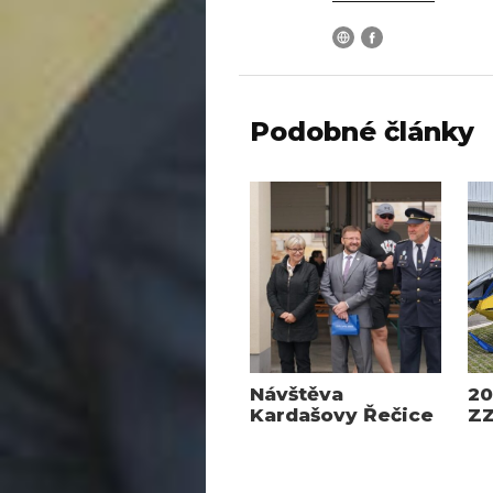
Podobné články
Návštěva
20
Kardašovy Řečice
Z