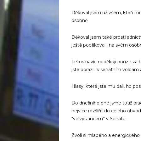
Děkoval jsem už všem, kteří mi pos
osobně.
Děkoval jsem také prostřednict
ještě poděkoval i na svém osobn
Letos navíc neděkuji pouze za h
jste dorazili k senátním volbám
Hlasy, které jste mu dali, ho pos
Do dnešního dne jsme totiž prac
nejvíce rozšířit do celého obvodu
“velvyslancem” v Senátu.
Zvolí si mladého a energického