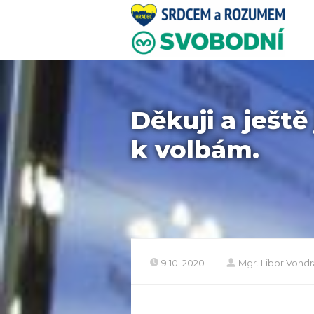
Děkuji a ještě
k volbám.
9.10. 2020
Mgr. Libor Vond