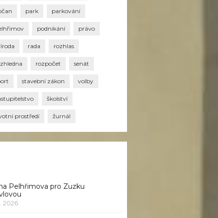
bčan
park
parkování
elhřimov
podnikání
právo
říroda
rada
rozhlas
ozhledna
rozpočet
senát
port
stavební zákon
volby
stupitelstvo
školství
votní prostředí
žurnál
na Pelhřimova pro Zuzku
vlovou
1. 2026