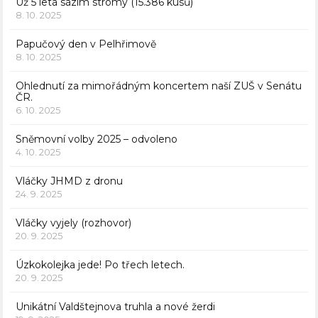
Už 5 letá sázím stromy (15.386 kusů)
8. 10. 2025
Papučový den v Pelhřimově
8. 10. 2025
Ohlednutí za mimořádným koncertem naší ZUŠ v Senátu
ČR.
6. 10. 2025
Sněmovní volby 2025 – odvoleno
4. 10. 2025
Vláčky JHMD z dronu
24. 9. 2025
Vláčky vyjely (rozhovor)
20. 9. 2025
Úzkokolejka jede! Po třech letech.
20. 9. 2025
Unikátní Valdštejnova truhla a nové žerdi