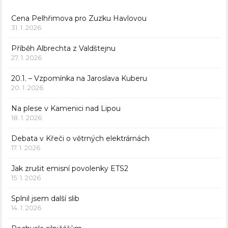
Cena Pelhřimova pro Zuzku Havlovou
31. 1. 2026
Příběh Albrechta z Valdštejnu
27. 1. 2026
20.1. – Vzpomínka na Jaroslava Kuberu
20. 1. 2026
Na plese v Kamenici nad Lipou
18. 1. 2026
Debata v Křeči o větrných elektrárnách
17. 1. 2026
Jak zrušit emisní povolenky ETS2
15. 1. 2026
Splnil jsem další slib
14. 1. 2026