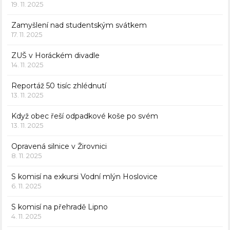
19. 11. 2025
Zamyšlení nad studentským svátkem
17. 11. 2025
ZUŠ v Horáckém divadle
14. 11. 2025
Reportáž 50 tisíc zhlédnutí
13. 11. 2025
Když obec řeší odpadkové koše po svém
13. 11. 2025
Opravená silnice v Žirovnici
8. 11. 2025
S komisí na exkursi Vodní mlýn Hoslovice
6. 11. 2025
S komisí na přehradě Lipno
4. 11. 2025