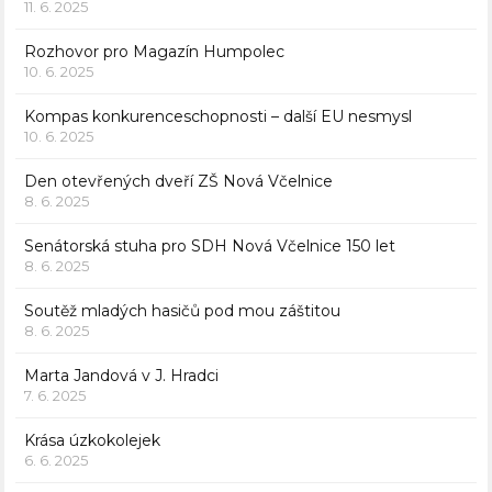
11. 6. 2025
Rozhovor pro Magazín Humpolec
10. 6. 2025
Kompas konkurenceschopnosti – další EU nesmysl
10. 6. 2025
Den otevřených dveří ZŠ Nová Včelnice
8. 6. 2025
Senátorská stuha pro SDH Nová Včelnice 150 let
8. 6. 2025
Soutěž mladých hasičů pod mou záštitou
8. 6. 2025
Marta Jandová v J. Hradci
7. 6. 2025
Krása úzkokolejek
6. 6. 2025