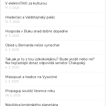
V elektroTAXI za kulturou
17. 3. 2025
Hradečáci a Valdštejnský palác
12. 3. 2025
Hospoda v Buku snad dobře dopadne
8. 3. 2025
Oběd u Bernarda nelze vynechat
4. 3. 2025
Tak jak je to s tou úzkokolejkou? Bude jezdit nebo ne?
Na nejčastější dotaz odpovídá senátor Chalupský
4. 3. 2025
Masopust a tradice na Vysočině
2. 3. 2025
Propaguji soutěž Vesnice roku
26. 2. 2025
Návštěva brněnského planetária