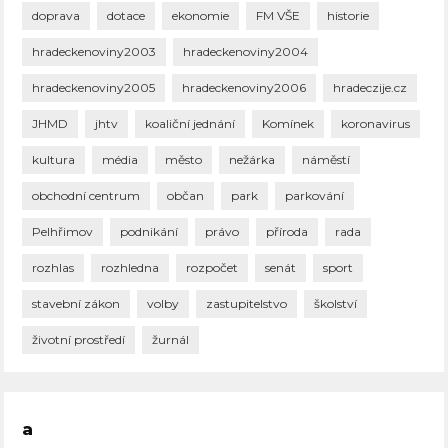
doprava
dotace
ekonomie
FM VŠE
historie
hradeckenoviny2003
hradeckenoviny2004
hradeckenoviny2005
hradeckenoviny2006
hradeczije.cz
JHMD
jhtv
koaliční jednání
Komínek
koronavirus
kultura
média
město
nežárka
náměstí
obchodní centrum
občan
park
parkování
Pelhřimov
podnikání
právo
příroda
rada
rozhlas
rozhledna
rozpočet
senát
sport
stavební zákon
volby
zastupitelstvo
školství
životní prostředí
žurnál
a