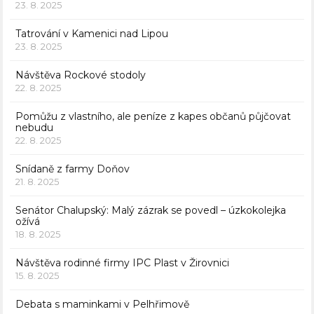
23. 8. 2025
Tatrování v Kamenici nad Lipou
23. 8. 2025
Návštěva Rockové stodoly
22. 8. 2025
Pomůžu z vlastního, ale peníze z kapes občanů půjčovat
nebudu
22. 8. 2025
Snídaně z farmy Doňov
21. 8. 2025
Senátor Chalupský: Malý zázrak se povedl – úzkokolejka
ožívá
18. 8. 2025
Návštěva rodinné firmy IPC Plast v Žirovnici
15. 8. 2025
Debata s maminkami v Pelhřimově