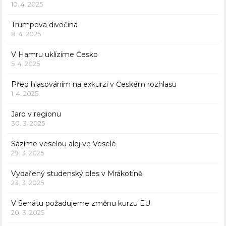
10. 4. 2025
Trumpova divočina
8. 4. 2025
V Hamru uklízíme Česko
5. 4. 2025
Před hlasováním na exkurzi v Českém rozhlasu
1. 4. 2025
Jaro v regionu
30. 3. 2025
Sázíme veselou alej ve Veselé
29. 3. 2025
Vydařený studenský ples v Mrákotíně
23. 3. 2025
V Senátu požadujeme změnu kurzu EU
20. 3. 2025