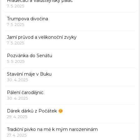
Hradečáci a Valdštejnský palác
7. 5. 2025
Trumpova divočina
7. 5. 2025
Jarní průvod a velikonoční zvyky
7. 5. 2025
Pozvánka do Senátu
5. 5. 2025
Stavění máje v Buku
30. 4. 2025
Pálení čarodějnic
30. 4. 2025
Dárek dárků z Počátek
29. 4. 2025
Tradiční pivko na mě k mým narozeninám
27. 4. 2025