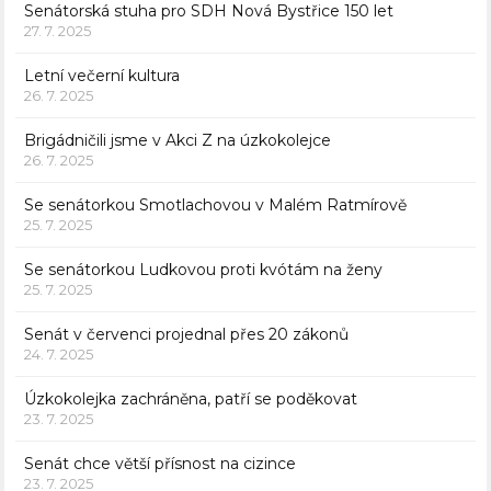
Senátorská stuha pro SDH Nová Bystřice 150 let
27. 7. 2025
Letní večerní kultura
26. 7. 2025
Brigádničili jsme v Akci Z na úzkokolejce
26. 7. 2025
Se senátorkou Smotlachovou v Malém Ratmírově
25. 7. 2025
Se senátorkou Ludkovou proti kvótám na ženy
25. 7. 2025
Senát v červenci projednal přes 20 zákonů
24. 7. 2025
Úzkokolejka zachráněna, patří se poděkovat
23. 7. 2025
Senát chce větší přísnost na cizince
23. 7. 2025