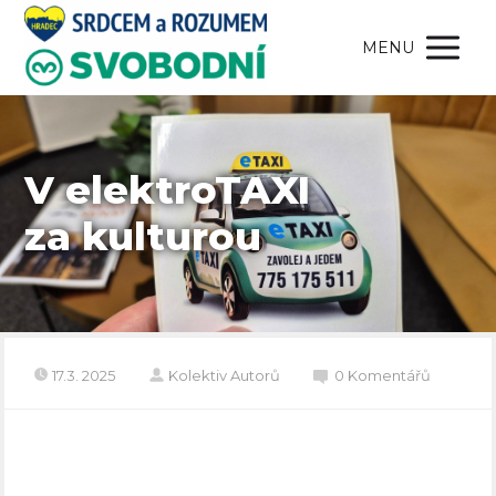
MENU
V elektroTAXI
za kulturou
17.3. 2025
Kolektiv Autorů
0 Komentářů