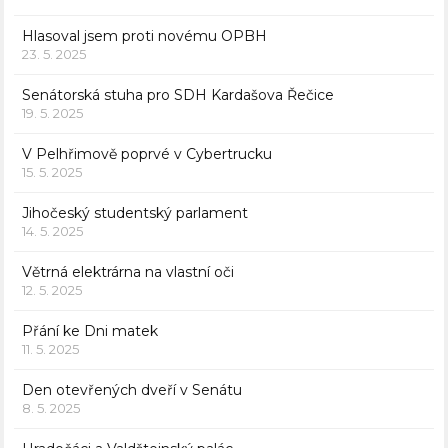
Hlasoval jsem proti novému OPBH
23. 5. 2025
Senátorská stuha pro SDH Kardašova Řečice
19. 5. 2025
V Pelhřimově poprvé v Cybertrucku
15. 5. 2025
Jihočeský studentský parlament
14. 5. 2025
Větrná elektrárna na vlastní oči
12. 5. 2025
Přání ke Dni matek
11. 5. 2025
Den otevřených dveří v Senátu
8. 5. 2025