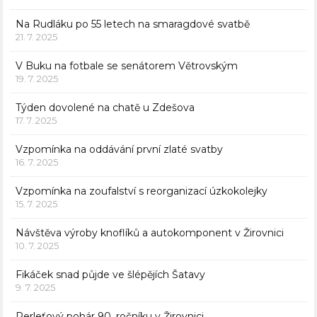
Na Rudláku po 55 letech na smaragdové svatbě
21. 7. 2025
V Buku na fotbale se senátorem Větrovským
19. 7. 2025
Týden dovolené na chatě u Zdešova
17. 7. 2025
Vzpomínka na oddávání první zlaté svatby
16. 7. 2025
Vzpomínka na zoufalství s reorganizací úzkokolejky
15. 7. 2025
Návštěva výroby knoflíků a autokomponent v Žirovnici
10. 7. 2025
Fikáček snad půjde ve šlépějích Šatavy
9. 7. 2025
Perleťový pohár 90. ročníku v Žirovnici