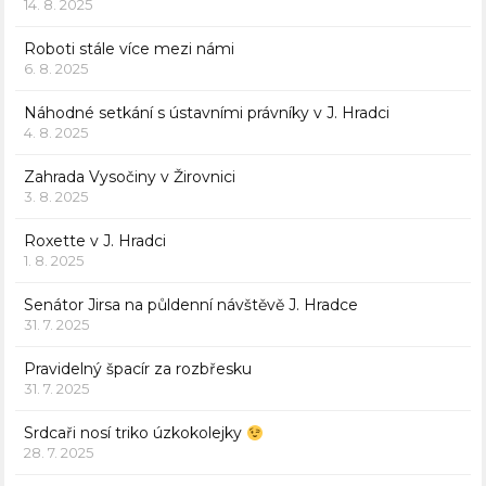
14. 8. 2025
Roboti stále více mezi námi
6. 8. 2025
Náhodné setkání s ústavními právníky v J. Hradci
4. 8. 2025
Zahrada Vysočiny v Žirovnici
3. 8. 2025
Roxette v J. Hradci
1. 8. 2025
Senátor Jirsa na půldenní návštěvě J. Hradce
31. 7. 2025
Pravidelný špacír za rozbřesku
31. 7. 2025
Srdcaři nosí triko úzkokolejky
28. 7. 2025