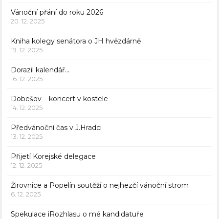
Vánoční přání do roku 2026
20. 12. 2025
Kniha kolegy senátora o JH hvězdárně
19. 12. 2025
Dorazil kalendář…
16. 12. 2025
Dobešov – koncert v kostele
14. 12. 2025
Předvánoční čas v J.Hradci
13. 12. 2025
Přijetí Korejské delegace
12. 12. 2025
Žirovnice a Popelín soutěží o nejhezčí vánoční strom
6. 12. 2025
Spekulace iRozhlasu o mé kandidatuře