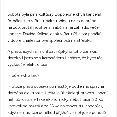
Sobota byla plná kultůůry Dopoledne chvíli kancelář,
fotbálek žen v Buku, pak s rodinou něco dobrého
na zub, protáhnout se s hráběma na zahradě, večer
koncert Davida Kollera, drink v Baru 69 a pár panáků
v dobré charlestonové společnosti na Střeláku
A právě, abych si mohl dát nějakýho toho panáka,
domluvil jsem se s kamarádem Leošem, že bych rád
vyzkoušel elektro taxi.
Proč elektro taxi?
Protože právě doprava po městě je podle mě správná
doména elektroaut. Určitě kvůli ekologii provozu, noční
nehlučnosti, ale také ekonomicky, neboť taxa 120 Kč
kamkoli po městě a za 66 Kč na mávnutí u chodníku,
když nemusí taxi odněkud přijíždět, mi přijde v pohodě.