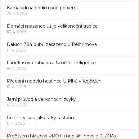
Kamarádi na pódiu i pod pódiem
25. 4. 2025
Domácí mazanec už je velikonoční tradice
18. 4. 2025
Dalších 784 dubů zasazeno u Pelhřimova
17. 4. 2025
Landfrasova zahrada a Umělá Inteligence
16. 4. 2025
Předání modelu hostince U Plhů v Kojčicích
12. 4. 2025
Jarní průvod a velikonoční zvyky
12. 4. 2025
Celní hry jsou jako sirky u stohu
11. 4. 2025
Proč jsem hlasoval PROTI mediální novele ČT/ČRo