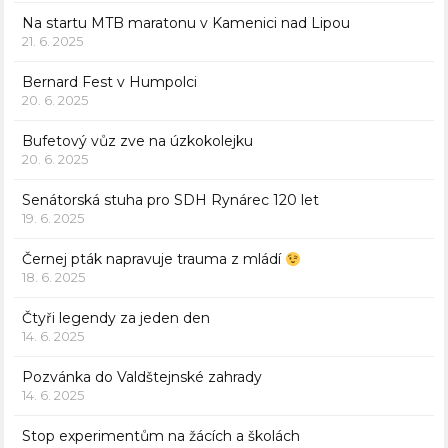
Na startu MTB maratonu v Kamenici nad Lipou
21. 6. 2025
Bernard Fest v Humpolci
20. 6. 2025
Bufetový vůz zve na úzkokolejku
20. 6. 2025
Senátorská stuha pro SDH Rynárec 120 let
19. 6. 2025
Černej pták napravuje trauma z mládí
18. 6. 2025
Čtyři legendy za jeden den
14. 6. 2025
Pozvánka do Valdštejnské zahrady
14. 6. 2025
Stop experimentům na žácích a školách