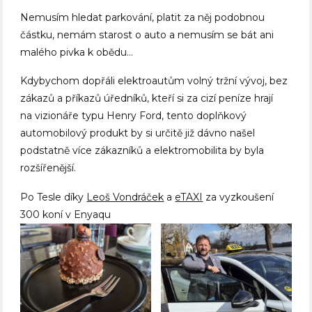
Nemusím hledat parkování, platit za něj podobnou
částku, nemám starost o auto a nemusím se bát ani
malého pivka k obědu…
Kdybychom dopřáli elektroautům volný tržní vývoj, bez
zákazů a příkazů úředníků, kteří si za cizí peníze hrají
na vizionáře typu Henry Ford, tento doplňkový
automobilový produkt by si určitě již dávno našel
podstatně více zákazníků a elektromobilita by byla
rozšířenější.
Po Tesle díky
Leoš Vondráček
a
eTAXI
za vyzkoušení
300 koní v Enyaqu