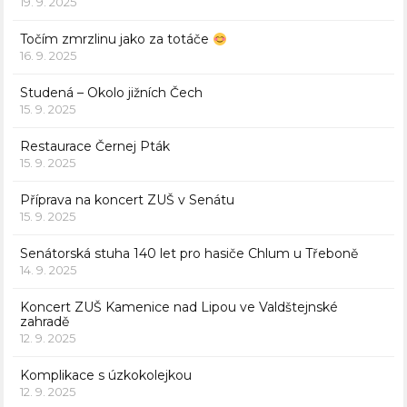
19. 9. 2025
Točím zmrzlinu jako za totáče
16. 9. 2025
Studená – Okolo jižních Čech
15. 9. 2025
Restaurace Černej Pták
15. 9. 2025
Příprava na koncert ZUŠ v Senátu
15. 9. 2025
Senátorská stuha 140 let pro hasiče Chlum u Třeboně
14. 9. 2025
Koncert ZUŠ Kamenice nad Lipou ve Valdštejnské
zahradě
12. 9. 2025
Komplikace s úzkokolejkou
12. 9. 2025