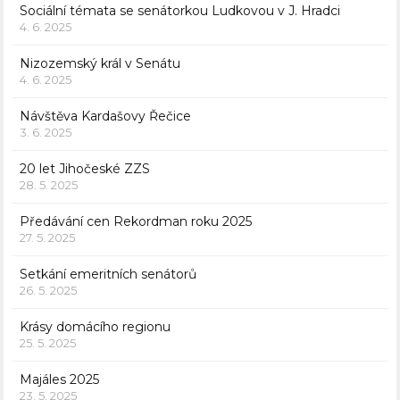
Sociální témata se senátorkou Ludkovou v J. Hradci
4. 6. 2025
Nizozemský král v Senátu
4. 6. 2025
Návštěva Kardašovy Řečice
3. 6. 2025
20 let Jihočeské ZZS
28. 5. 2025
Předávání cen Rekordman roku 2025
27. 5. 2025
Setkání emeritních senátorů
26. 5. 2025
Krásy domácího regionu
25. 5. 2025
Majáles 2025
23. 5. 2025