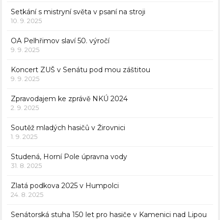
Setkání s mistryní světa v psaní na stroji
10. 9. 2025
OA Pelhřimov slaví 50. výročí
9. 9. 2025
Koncert ZUŠ v Senátu pod mou záštitou
9. 9. 2025
Zpravodajem ke zprávě NKÚ 2024
2. 9. 2025
Soutěž mladých hasičů v Žirovnici
1. 9. 2025
Studená, Horní Pole úpravna vody
31. 8. 2025
Zlatá podkova 2025 v Humpolci
24. 8. 2025
Senátorská stuha 150 let pro hasiče v Kamenici nad Lipou