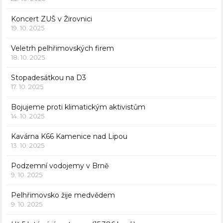
Koncert ZUŠ v Žirovnici
19. 10. 2025
Veletrh pelhřimovských firem
18. 10. 2025
Stopadesátkou na D3
17. 10. 2025
Bojujeme proti klimatickým aktivistům
14. 10. 2025
Kavárna K66 Kamenice nad Lipou
13. 10. 2025
Podzemní vodojemy v Brně
9. 10. 2025
Pelhřimovsko žije medvědem
9. 10. 2025