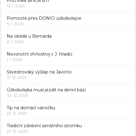
Pochvala silničářům
13. 1. 2026
Pomozte přes DONIO úzkokolejce
9. 1. 2026
Na obědě u Bernarda
6. 1. 2026
Novoroční ohňostroj v J. Hradci
1. 1. 2026
Silvestrovský výšlap na Javořici
31. 12. 2025
Úzkokolejka musí jezdit na denní bázi
30. 12. 2025
Tip na domácí vánočku
25. 12. 2025
Tradiční zdobení senátního stromku
23. 12. 2025