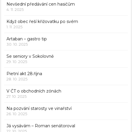
Nevšední předávání cen hasičům
4. 11. 2025
Když obec řeší křižovatku po svém
1. 11. 2025
Artaban – gastro tip
30. 10. 2025
Se seniory v Sokolovně
29. 10. 2025
Pietní akt 28.října
28. 10. 2025
V ČT o obchodních zónách
27. 10. 2025
Na pozvání starosty ve vinařství
26. 10. 2025
Já vysávám – Roman senátoroval
22. 10. 2025