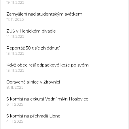
19. 11. 2025
Zamyšlení nad studentským svátkem
17. 11. 2025
ZUŠ v Horáckém divadle
14. 11. 2025
Reportáž 50 tisíc zhlédnutí
13. 11. 2025
Když obec řeší odpadkové koše po svém
13. 11. 2025
Opravená silnice v Žirovnici
8. 11. 2025
S komisí na exkursi Vodní mlýn Hoslovice
6. 11. 2025
S komisí na přehradě Lipno
4. 11. 2025