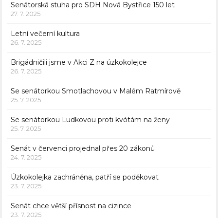
Senátorská stuha pro SDH Nová Bystřice 150 let
27. 7. 2025
Letní večerní kultura
26. 7. 2025
Brigádničili jsme v Akci Z na úzkokolejce
26. 7. 2025
Se senátorkou Smotlachovou v Malém Ratmírově
25. 7. 2025
Se senátorkou Ludkovou proti kvótám na ženy
25. 7. 2025
Senát v červenci projednal přes 20 zákonů
24. 7. 2025
Úzkokolejka zachráněna, patří se poděkovat
23. 7. 2025
Senát chce větší přísnost na cizince
23. 7. 2025