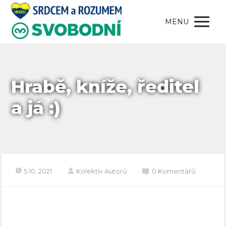
MENU
Hrabě, kníže, ředitel
a já :)
5.10. 2021
Kolektiv Autorů
0 Komentářů