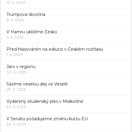
10. 4. 2025
Trumpova divočina
8. 4. 2025
V Hamru uklízíme Česko
5. 4. 2025
Před hlasováním na exkurzi v Českém rozhlasu
1. 4. 2025
Jaro v regionu
30. 3. 2025
Sázíme veselou alej ve Veselé
29. 3. 2025
Vydařený studenský ples v Mrákotíně
23. 3. 2025
V Senátu požadujeme změnu kurzu EU
20. 3. 2025