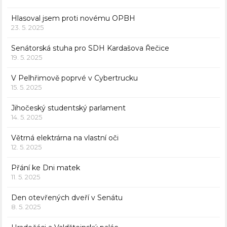
Hlasoval jsem proti novému OPBH
23. 5. 2025
Senátorská stuha pro SDH Kardašova Řečice
19. 5. 2025
V Pelhřimově poprvé v Cybertrucku
15. 5. 2025
Jihočeský studentský parlament
14. 5. 2025
Větrná elektrárna na vlastní oči
12. 5. 2025
Přání ke Dni matek
11. 5. 2025
Den otevřených dveří v Senátu
8. 5. 2025