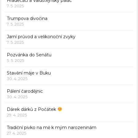
Hradečáci a Valdštejnský palác
7. 5. 2025
Trumpova divočina
7. 5. 2025
Jarní průvod a velikonoční zvyky
7. 5. 2025
Pozvánka do Senátu
5. 5. 2025
Stavění máje v Buku
30. 4. 2025
Pálení čarodějnic
30. 4. 2025
Dárek dárků z Počátek
29. 4. 2025
Tradiční pivko na mě k mým narozeninám
27. 4. 2025