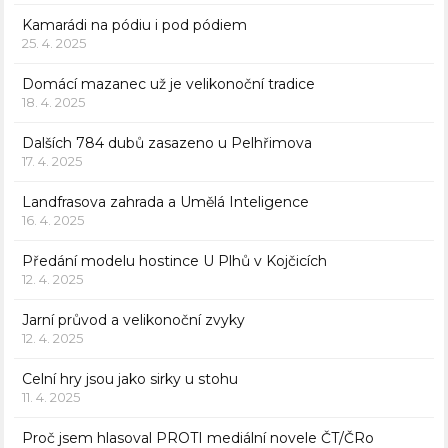
Kamarádi na pódiu i pod pódiem
25. 4. 2025
Domácí mazanec už je velikonoční tradice
18. 4. 2025
Dalších 784 dubů zasazeno u Pelhřimova
17. 4. 2025
Landfrasova zahrada a Umělá Inteligence
16. 4. 2025
Předání modelu hostince U Plhů v Kojčicích
12. 4. 2025
Jarní průvod a velikonoční zvyky
12. 4. 2025
Celní hry jsou jako sirky u stohu
11. 4. 2025
Proč jsem hlasoval PROTI mediální novele ČT/ČRo