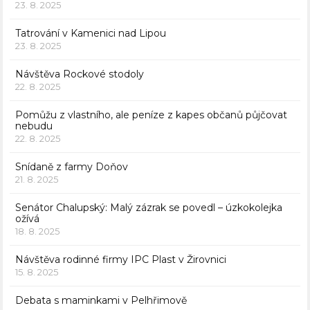
23. 8. 2025
Tatrování v Kamenici nad Lipou
23. 8. 2025
Návštěva Rockové stodoly
22. 8. 2025
Pomůžu z vlastního, ale peníze z kapes občanů půjčovat
nebudu
22. 8. 2025
Snídaně z farmy Doňov
21. 8. 2025
Senátor Chalupský: Malý zázrak se povedl – úzkokolejka
ožívá
18. 8. 2025
Návštěva rodinné firmy IPC Plast v Žirovnici
15. 8. 2025
Debata s maminkami v Pelhřimově