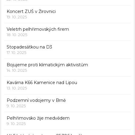
Koncert ZUŠ v Žirovnici
19. 10. 2025
Veletrh pelhřimovských firem
18. 10. 2025
Stopadesátkou na D3
17. 10. 2025
Bojujeme proti klimatickým aktivistům
14. 10. 2025
Kavárna K66 Kamenice nad Lipou
13. 10. 2025
Podzemní vodojemy v Brně
9. 10. 2025
Pelhřimovsko žije medvědem
9. 10. 2025