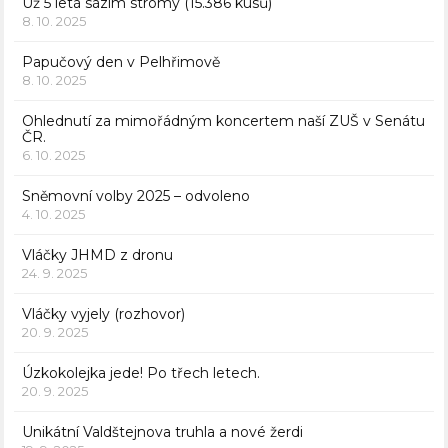
Už 5 letá sázím stromy (15.386 kusů)
8. 10. 2025
Papučový den v Pelhřimově
8. 10. 2025
Ohlednutí za mimořádným koncertem naší ZUŠ v Senátu
ČR.
6. 10. 2025
Sněmovní volby 2025 – odvoleno
4. 10. 2025
Vláčky JHMD z dronu
24. 9. 2025
Vláčky vyjely (rozhovor)
20. 9. 2025
Úzkokolejka jede! Po třech letech.
20. 9. 2025
Unikátní Valdštejnova truhla a nové žerdi