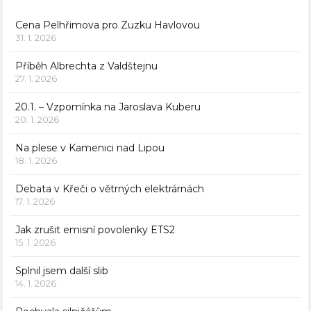
Cena Pelhřimova pro Zuzku Havlovou
31. 1. 2026
Příběh Albrechta z Valdštejnu
27. 1. 2026
20.1. – Vzpomínka na Jaroslava Kuberu
20. 1. 2026
Na plese v Kamenici nad Lipou
18. 1. 2026
Debata v Křeči o větrných elektrárnách
17. 1. 2026
Jak zrušit emisní povolenky ETS2
15. 1. 2026
Splnil jsem další slib
14. 1. 2026