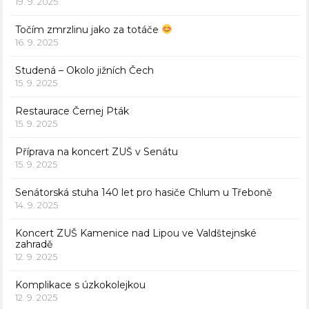
19. 9. 2025
Točím zmrzlinu jako za totáče
16. 9. 2025
Studená – Okolo jižních Čech
15. 9. 2025
Restaurace Černej Pták
15. 9. 2025
Příprava na koncert ZUŠ v Senátu
15. 9. 2025
Senátorská stuha 140 let pro hasiče Chlum u Třeboně
14. 9. 2025
Koncert ZUŠ Kamenice nad Lipou ve Valdštejnské
zahradě
12. 9. 2025
Komplikace s úzkokolejkou
12. 9. 2025