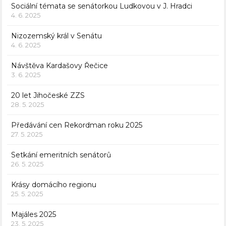
Sociální témata se senátorkou Ludkovou v J. Hradci
4. 6. 2025
Nizozemský král v Senátu
4. 6. 2025
Návštěva Kardašovy Řečice
3. 6. 2025
20 let Jihočeské ZZS
28. 5. 2025
Předávání cen Rekordman roku 2025
27. 5. 2025
Setkání emeritních senátorů
26. 5. 2025
Krásy domácího regionu
25. 5. 2025
Majáles 2025
23. 5. 2025