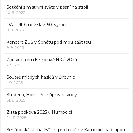
Setkání s mistryní světa v psaní na stroji
10. 9. 2025
OA Pelhřimov slaví 50. výročí
9. 9. 2025
Koncert ZUŠ v Senátu pod mou záštitou
9. 9. 2025
Zpravodajem ke zprávě NKÚ 2024
2. 9. 2025
Soutěž mladých hasičů v Žirovnici
1. 9. 2025
Studená, Horní Pole úpravna vody
31. 8. 2025
Zlatá podkova 2025 v Humpolci
24. 8. 2025
Senátorská stuha 150 let pro hasiče v Kamenici nad Lipou