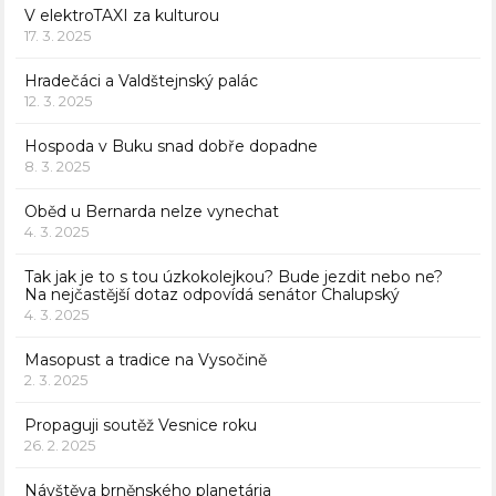
V elektroTAXI za kulturou
17. 3. 2025
Hradečáci a Valdštejnský palác
12. 3. 2025
Hospoda v Buku snad dobře dopadne
8. 3. 2025
Oběd u Bernarda nelze vynechat
4. 3. 2025
Tak jak je to s tou úzkokolejkou? Bude jezdit nebo ne?
Na nejčastější dotaz odpovídá senátor Chalupský
4. 3. 2025
Masopust a tradice na Vysočině
2. 3. 2025
Propaguji soutěž Vesnice roku
26. 2. 2025
Návštěva brněnského planetária