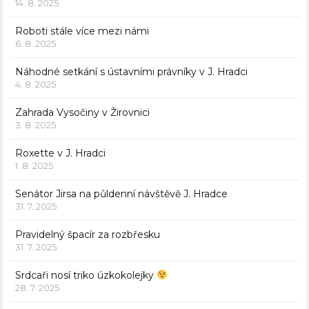
14. 8. 2025
Roboti stále více mezi námi
6. 8. 2025
Náhodné setkání s ústavními právníky v J. Hradci
4. 8. 2025
Zahrada Vysočiny v Žirovnici
3. 8. 2025
Roxette v J. Hradci
1. 8. 2025
Senátor Jirsa na půldenní návštěvě J. Hradce
31. 7. 2025
Pravidelný špacír za rozbřesku
31. 7. 2025
Srdcaři nosí triko úzkokolejky
28. 7. 2025