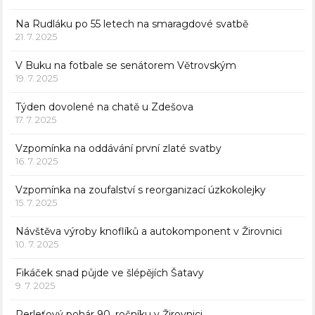
Na Rudláku po 55 letech na smaragdové svatbě
21. 7. 2025
V Buku na fotbale se senátorem Větrovským
19. 7. 2025
Týden dovolené na chatě u Zdešova
17. 7. 2025
Vzpomínka na oddávání první zlaté svatby
16. 7. 2025
Vzpomínka na zoufalství s reorganizací úzkokolejky
15. 7. 2025
Návštěva výroby knoflíků a autokomponent v Žirovnici
10. 7. 2025
Fikáček snad půjde ve šlépějích Šatavy
9. 7. 2025
Perleťový pohár 90. ročníku v Žirovnici