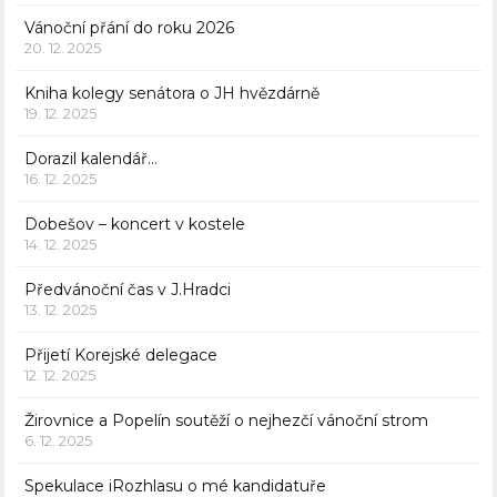
Vánoční přání do roku 2026
20. 12. 2025
Kniha kolegy senátora o JH hvězdárně
19. 12. 2025
Dorazil kalendář…
16. 12. 2025
Dobešov – koncert v kostele
14. 12. 2025
Předvánoční čas v J.Hradci
13. 12. 2025
Přijetí Korejské delegace
12. 12. 2025
Žirovnice a Popelín soutěží o nejhezčí vánoční strom
6. 12. 2025
Spekulace iRozhlasu o mé kandidatuře