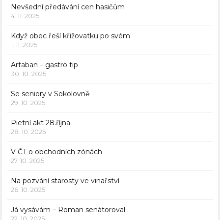
Nevšední předávání cen hasičům
4. 11. 2025
Když obec řeší křižovatku po svém
1. 11. 2025
Artaban – gastro tip
30. 10. 2025
Se seniory v Sokolovně
29. 10. 2025
Pietní akt 28.října
28. 10. 2025
V ČT o obchodních zónách
27. 10. 2025
Na pozvání starosty ve vinařství
26. 10. 2025
Já vysávám – Roman senátoroval
22. 10. 2025