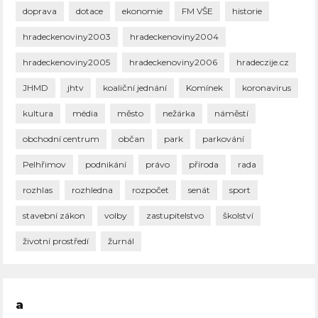
doprava
dotace
ekonomie
FM VŠE
historie
hradeckenoviny2003
hradeckenoviny2004
hradeckenoviny2005
hradeckenoviny2006
hradeczije.cz
JHMD
jhtv
koaliční jednání
Komínek
koronavirus
kultura
média
město
nežárka
náměstí
obchodní centrum
občan
park
parkování
Pelhřimov
podnikání
právo
příroda
rada
rozhlas
rozhledna
rozpočet
senát
sport
stavební zákon
volby
zastupitelstvo
školství
životní prostředí
žurnál
a