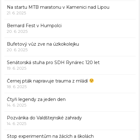
Na startu MTB maratonu v Kamenici nad Lipou
21. 6. 2025
Bernard Fest v Humpolci
20. 6. 2025
Bufetový vůz zve na úzkokolejku
20. 6. 2025
Senátorská stuha pro SDH Rynárec 120 let
19. 6. 2025
Černej pták napravuje trauma z mládí
18. 6. 2025
Čtyři legendy za jeden den
14. 6. 2025
Pozvánka do Valdštejnské zahrady
14. 6. 2025
Stop experimentům na žácích a školách