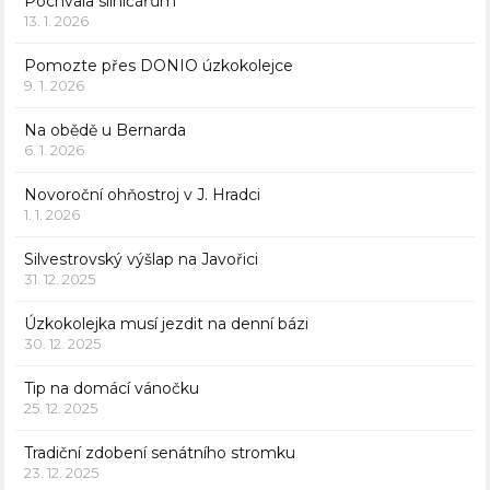
Pochvala silničářům
13. 1. 2026
Pomozte přes DONIO úzkokolejce
9. 1. 2026
Na obědě u Bernarda
6. 1. 2026
Novoroční ohňostroj v J. Hradci
1. 1. 2026
Silvestrovský výšlap na Javořici
31. 12. 2025
Úzkokolejka musí jezdit na denní bázi
30. 12. 2025
Tip na domácí vánočku
25. 12. 2025
Tradiční zdobení senátního stromku
23. 12. 2025