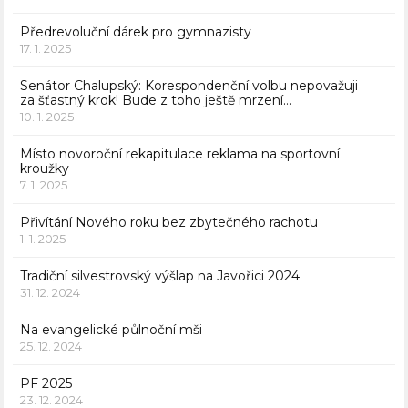
Předrevoluční dárek pro gymnazisty
17. 1. 2025
Senátor Chalupský: Korespondenční volbu nepovažuji
za šťastný krok! Bude z toho ještě mrzení…
10. 1. 2025
Místo novoroční rekapitulace reklama na sportovní
kroužky
7. 1. 2025
Přivítání Nového roku bez zbytečného rachotu
1. 1. 2025
Tradiční silvestrovský výšlap na Javořici 2024
31. 12. 2024
Na evangelické půlnoční mši
25. 12. 2024
PF 2025
23. 12. 2024