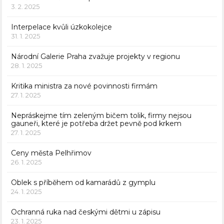
3. 2. 2025
Interpelace kvůli úzkokolejce
31. 1. 2025
Národní Galerie Praha zvažuje projekty v regionu
28. 1. 2025
Kritika ministra za nové povinnosti firmám
27. 1. 2025
Nepráskejme tím zeleným bičem tolik, firmy nejsou
gauneři, které je potřeba držet pevně pod krkem
27. 1. 2025
Ceny města Pelhřimov
26. 1. 2025
Oblek s příběhem od kamarádů z gymplu
24. 1. 2025
Ochranná ruka nad českými dětmi u zápisu
23. 1. 2025