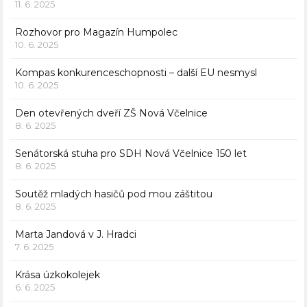
11. 6. 2025
Rozhovor pro Magazín Humpolec
10. 6. 2025
Kompas konkurenceschopnosti – další EU nesmysl
10. 6. 2025
Den otevřených dveří ZŠ Nová Včelnice
8. 6. 2025
Senátorská stuha pro SDH Nová Včelnice 150 let
8. 6. 2025
Soutěž mladých hasičů pod mou záštitou
8. 6. 2025
Marta Jandová v J. Hradci
7. 6. 2025
Krása úzkokolejek
6. 6. 2025