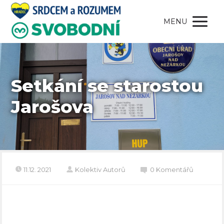
MENU
Setkání se starostou
Jarošova
11.12. 2021
Kolektiv Autorů
0 Komentářů