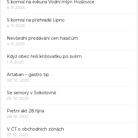
S komisí na exkursi Vodní mlýn Hoslovice
6. 11. 2025
S komisí na přehradě Lipno
4. 11. 2025
Nevšední předávání cen hasičům
4. 11. 2025
Když obec řeší křižovatku po svém
1. 11. 2025
Artaban – gastro tip
30. 10. 2025
Se seniory v Sokolovně
29. 10. 2025
Pietní akt 28.října
28. 10. 2025
V ČT o obchodních zónách
27. 10. 2025