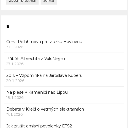
životní prostředí
žurnál
a
Cena Pelhřimova pro Zuzku Havlovou
31. 1. 2026
Příběh Albrechta z Valdštejnu
27. 1. 2026
20.1. – Vzpomínka na Jaroslava Kuberu
20. 1. 2026
Na plese v Kamenici nad Lipou
18. 1. 2026
Debata v Křeči o větrných elektrárnách
17. 1. 2026
Jak zrušit emisní povolenky ETS2