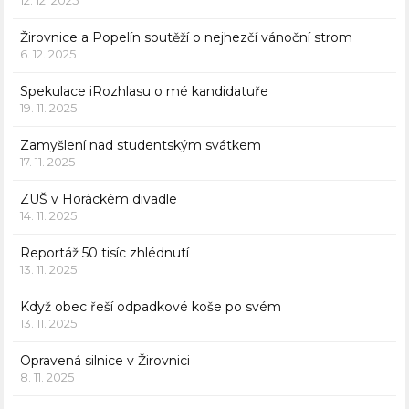
12. 12. 2025
Žirovnice a Popelín soutěží o nejhezčí vánoční strom
6. 12. 2025
Spekulace iRozhlasu o mé kandidatuře
19. 11. 2025
Zamyšlení nad studentským svátkem
17. 11. 2025
ZUŠ v Horáckém divadle
14. 11. 2025
Reportáž 50 tisíc zhlédnutí
13. 11. 2025
Když obec řeší odpadkové koše po svém
13. 11. 2025
Opravená silnice v Žirovnici
8. 11. 2025