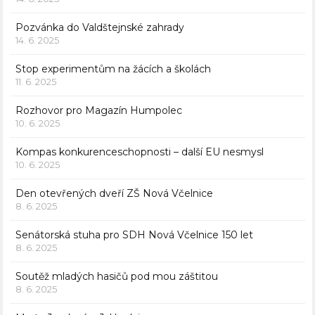
Pozvánka do Valdštejnské zahrady
14. 6. 2025
Stop experimentům na žácích a školách
11. 6. 2025
Rozhovor pro Magazín Humpolec
10. 6. 2025
Kompas konkurenceschopnosti – další EU nesmysl
10. 6. 2025
Den otevřených dveří ZŠ Nová Včelnice
8. 6. 2025
Senátorská stuha pro SDH Nová Včelnice 150 let
8. 6. 2025
Soutěž mladých hasičů pod mou záštitou
8. 6. 2025