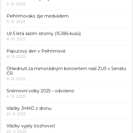
9. 10. 2025
Pelhřimovsko žije medvědem
9. 10. 2025
Už 5 letá sázím stromy (15.386 kusů)
8. 10. 2025
Papučový den v Pelhřimově
8. 10. 2025
Ohlednutí za mimořádným koncertem naší ZUŠ v Senátu
ČR.
6. 10. 2025
Sněmovní volby 2025 – odvoleno
4. 10. 2025
Vláčky JHMD z dronu
24. 9. 2025
Vláčky vyjely (rozhovor)
20. 9. 2025