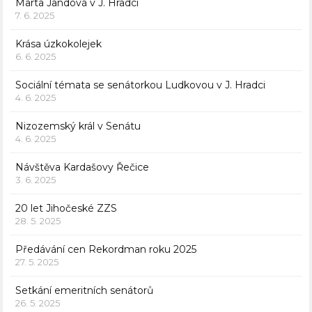
Marta Jandová v J. Hradci
7. 6. 2025
Krása úzkokolejek
6. 6. 2025
Sociální témata se senátorkou Ludkovou v J. Hradci
4. 6. 2025
Nizozemský král v Senátu
4. 6. 2025
Návštěva Kardašovy Řečice
3. 6. 2025
20 let Jihočeské ZZS
28. 5. 2025
Předávání cen Rekordman roku 2025
27. 5. 2025
Setkání emeritních senátorů
26. 5. 2025