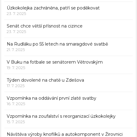
Úzkokolejka zachráněna, patří se poděkovat
23. 7. 2025
Senát chce větší přísnost na cizince
23. 7. 2025
Na Rudláku po 55 letech na smaragdové svatbě
21. 7. 2025
V Buku na fotbale se senátorem Větrovským
19. 7. 2025
Týden dovolené na chatě u Zdešova
17. 7. 2025
Vzpomínka na oddávání první zlaté svatby
16. 7. 2025
Vzpomínka na zoufalství s reorganizací úzkokolejky
15. 7. 2025
Návštěva výroby knoflíků a autokomponent v Žirovnici