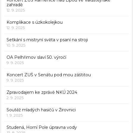
Koncert ZUŠ Kamenice nad Lipou ve Valdštejnské
zahradě
12. 9. 2025
Komplikace s úzkokolejkou
12. 9. 2025
Setkání s mistryní světa v psaní na stroji
10. 9. 2025
OA Pelhřimov slaví 50. výročí
9. 9. 2025
Koncert ZUŠ v Senátu pod mou záštitou
9. 9. 2025
Zpravodajem ke zprávě NKÚ 2024
2. 9. 2025
Soutěž mladých hasičů v Žirovnici
1. 9. 2025
Studená, Horní Pole úpravna vody
31. 8. 2025