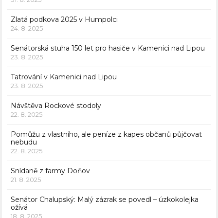
Zlatá podkova 2025 v Humpolci
24. 8. 2025
Senátorská stuha 150 let pro hasiče v Kamenici nad Lipou
23. 8. 2025
Tatrování v Kamenici nad Lipou
23. 8. 2025
Návštěva Rockové stodoly
22. 8. 2025
Pomůžu z vlastního, ale peníze z kapes občanů půjčovat
nebudu
22. 8. 2025
Snídaně z farmy Doňov
21. 8. 2025
Senátor Chalupský: Malý zázrak se povedl – úzkokolejka
ožívá
18. 8. 2025