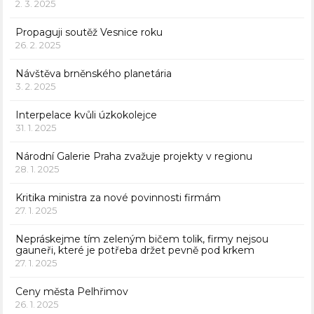
2. 3. 2025
Propaguji soutěž Vesnice roku
26. 2. 2025
Návštěva brněnského planetária
3. 2. 2025
Interpelace kvůli úzkokolejce
31. 1. 2025
Národní Galerie Praha zvažuje projekty v regionu
28. 1. 2025
Kritika ministra za nové povinnosti firmám
27. 1. 2025
Nepráskejme tím zeleným bičem tolik, firmy nejsou
gauneři, které je potřeba držet pevně pod krkem
27. 1. 2025
Ceny města Pelhřimov
26. 1. 2025