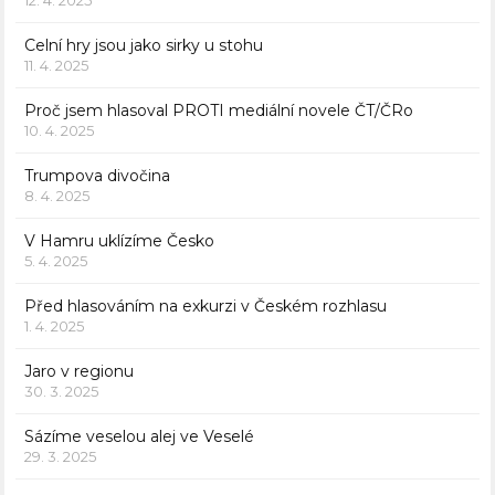
12. 4. 2025
Celní hry jsou jako sirky u stohu
11. 4. 2025
Proč jsem hlasoval PROTI mediální novele ČT/ČRo
10. 4. 2025
Trumpova divočina
8. 4. 2025
V Hamru uklízíme Česko
5. 4. 2025
Před hlasováním na exkurzi v Českém rozhlasu
1. 4. 2025
Jaro v regionu
30. 3. 2025
Sázíme veselou alej ve Veselé
29. 3. 2025