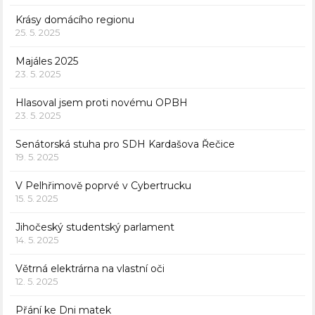
Krásy domácího regionu
25. 5. 2025
Majáles 2025
23. 5. 2025
Hlasoval jsem proti novému OPBH
23. 5. 2025
Senátorská stuha pro SDH Kardašova Řečice
19. 5. 2025
V Pelhřimově poprvé v Cybertrucku
15. 5. 2025
Jihočeský studentský parlament
14. 5. 2025
Větrná elektrárna na vlastní oči
12. 5. 2025
Přání ke Dni matek