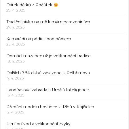
Dárek dárků z Počátek
29. 4. 2025
Tradiční pivko na mě k mým narozeninám
27. 4. 2025
Kamarádi na pódiu i pod pódiem
25. 4. 2025
Domácí mazanec už je velikonoční tradice
18. 4. 2025
Dalších 784 dubů zasazeno u Pelhřimova
17. 4. 2025
Landfrasova zahrada a Umělá Inteligence
16. 4. 2025
Předání modelu hostince U Plhů v Kojčicích
12. 4. 2025
Jarní průvod a velikonoční zvyky