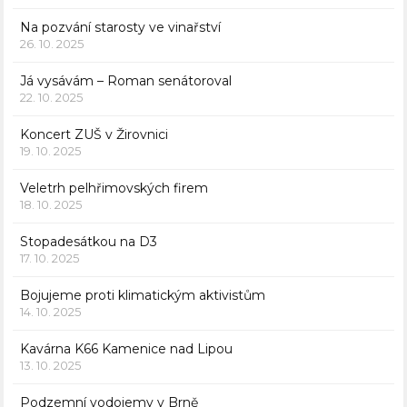
Na pozvání starosty ve vinařství
26. 10. 2025
Já vysávám – Roman senátoroval
22. 10. 2025
Koncert ZUŠ v Žirovnici
19. 10. 2025
Veletrh pelhřimovských firem
18. 10. 2025
Stopadesátkou na D3
17. 10. 2025
Bojujeme proti klimatickým aktivistům
14. 10. 2025
Kavárna K66 Kamenice nad Lipou
13. 10. 2025
Podzemní vodojemy v Brně