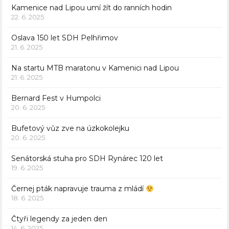
Kamenice nad Lipou umí žít do ranních hodin
22. 6. 2025
Oslava 150 let SDH Pelhřimov
21. 6. 2025
Na startu MTB maratonu v Kamenici nad Lipou
21. 6. 2025
Bernard Fest v Humpolci
20. 6. 2025
Bufetový vůz zve na úzkokolejku
20. 6. 2025
Senátorská stuha pro SDH Rynárec 120 let
19. 6. 2025
Černej pták napravuje trauma z mládí
18. 6. 2025
Čtyři legendy za jeden den
14. 6. 2025