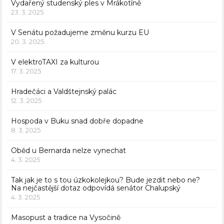
Vydařený studenský ples v Mrákotíně
23. 3. 2025
V Senátu požadujeme změnu kurzu EU
20. 3. 2025
V elektroTAXI za kulturou
17. 3. 2025
Hradečáci a Valdštejnský palác
12. 3. 2025
Hospoda v Buku snad dobře dopadne
8. 3. 2025
Oběd u Bernarda nelze vynechat
4. 3. 2025
Tak jak je to s tou úzkokolejkou? Bude jezdit nebo ne?
Na nejčastější dotaz odpovídá senátor Chalupský
4. 3. 2025
Masopust a tradice na Vysočině