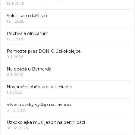
15. 1. 2026
Splnil jsem další slib
14. 1. 2026
Pochvala silničářům
13. 1. 2026
Pomozte přes DONIO úzkokolejce
9. 1. 2026
Na obědě u Bernarda
6. 1. 2026
Novoroční ohňostroj v J. Hradci
1. 1. 2026
Silvestrovský výšlap na Javořici
31. 12. 2025
Úzkokolejka musí jezdit na denní bázi
30. 12. 2025