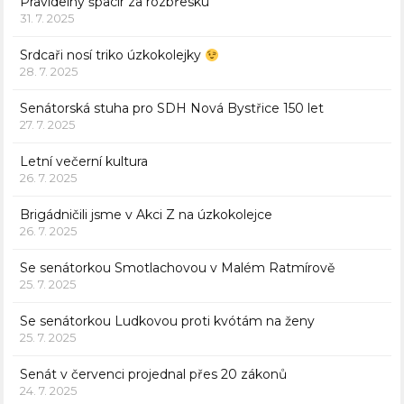
Pravidelný špacír za rozbřesku
31. 7. 2025
Srdcaři nosí triko úzkokolejky
28. 7. 2025
Senátorská stuha pro SDH Nová Bystřice 150 let
27. 7. 2025
Letní večerní kultura
26. 7. 2025
Brigádničili jsme v Akci Z na úzkokolejce
26. 7. 2025
Se senátorkou Smotlachovou v Malém Ratmírově
25. 7. 2025
Se senátorkou Ludkovou proti kvótám na ženy
25. 7. 2025
Senát v červenci projednal přes 20 zákonů
24. 7. 2025