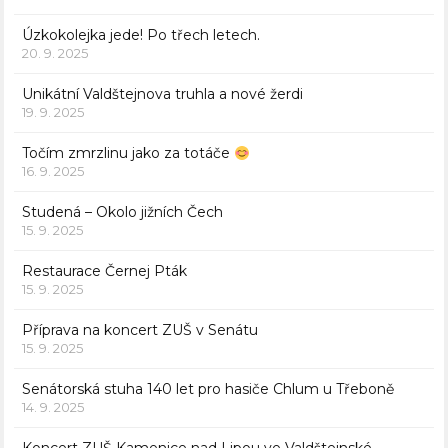
Úzkokolejka jede! Po třech letech.
20. 9. 2025
Unikátní Valdštejnova truhla a nové žerdi
19. 9. 2025
Točím zmrzlinu jako za totáče
16. 9. 2025
Studená – Okolo jižních Čech
15. 9. 2025
Restaurace Černej Pták
15. 9. 2025
Příprava na koncert ZUŠ v Senátu
15. 9. 2025
Senátorská stuha 140 let pro hasiče Chlum u Třeboně
14. 9. 2025