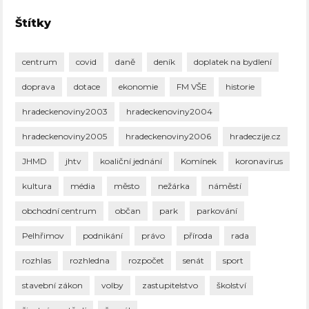
Štítky
centrum
covid
daně
deník
doplatek na bydlení
doprava
dotace
ekonomie
FM VŠE
historie
hradeckenoviny2003
hradeckenoviny2004
hradeckenoviny2005
hradeckenoviny2006
hradeczije.cz
JHMD
jhtv
koaliční jednání
Komínek
koronavirus
kultura
média
město
nežárka
náměstí
obchodní centrum
občan
park
parkování
Pelhřimov
podnikání
právo
příroda
rada
rozhlas
rozhledna
rozpočet
senát
sport
stavební zákon
volby
zastupitelstvo
školství