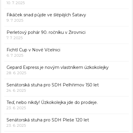
10. 7. 2025
Fikáček snad půjde ve šlépějích Šatavy
9. 7. 2025
Perleťový pohár 90. ročníku v Žirovnici
7. 7. 2025
Fichtl Cup v Nové Včelnici
6. 7. 2025
Gepard Express je novým vlastníkem úzkokolejky
28. 6. 2025
Senátorská stuha pro SDH Pelhřimov 150 let
24. 6. 2025
Teď, nebo nikdy! Úzkokolejka jde do prodeje.
23. 6. 2025
Senátorská stuha pro SDH Pleše 120 let
23. 6. 2025