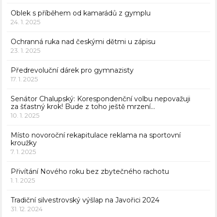
Oblek s příběhem od kamarádů z gymplu
24. 1. 2025
Ochranná ruka nad českými dětmi u zápisu
23. 1. 2025
Předrevoluční dárek pro gymnazisty
17. 1. 2025
Senátor Chalupský: Korespondenční volbu nepovažuji
za šťastný krok! Bude z toho ještě mrzení…
10. 1. 2025
Místo novoroční rekapitulace reklama na sportovní
kroužky
7. 1. 2025
Přivítání Nového roku bez zbytečného rachotu
1. 1. 2025
Tradiční silvestrovský výšlap na Javořici 2024
31. 12. 2024