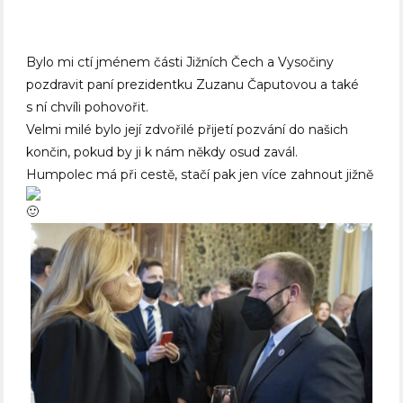
Bylo mi ctí jménem části Jižních Čech a Vysočiny
pozdravit paní prezidentku Zuzanu Čaputovou a také
s ní chvíli pohovořit.
Velmi milé bylo její zdvořilé přijetí pozvání do našich
končin, pokud by ji k nám někdy osud zavál.
Humpolec má při cestě, stačí pak jen více zahnout jižně