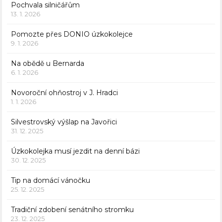
Pochvala silničářům
13. 1. 2026
Pomozte přes DONIO úzkokolejce
9. 1. 2026
Na obědě u Bernarda
6. 1. 2026
Novoroční ohňostroj v J. Hradci
1. 1. 2026
Silvestrovský výšlap na Javořici
31. 12. 2025
Úzkokolejka musí jezdit na denní bázi
30. 12. 2025
Tip na domácí vánočku
25. 12. 2025
Tradiční zdobení senátního stromku
23. 12. 2025