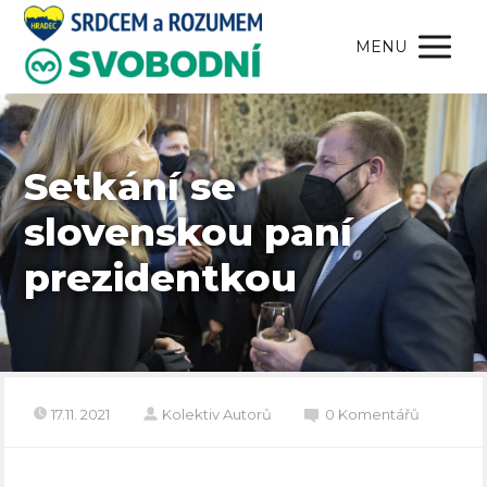
MENU
Setkání se
slovenskou paní
prezidentkou
17.11. 2021
Kolektiv Autorů
0 Komentářů