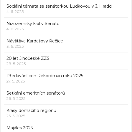
Sociální témata se senátorkou Ludkovou v J. Hradci
4. 6. 2025
Nizozemský král v Senátu
4. 6. 2025
Návštěva Kardašovy Řečice
3. 6. 2025
20 let Jihočeské ZZS
28. 5. 2025
Předávání cen Rekordman roku 2025
27. 5. 2025
Setkání emeritních senátorů
26. 5. 2025
Krásy domácího regionu
25. 5. 2025
Majáles 2025