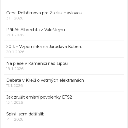
Cena Pelhřimova pro Zuzku Havlovou
31. 1. 2026
Příběh Albrechta z Valdštejnu
27. 1. 2026
20.1. – Vzpomínka na Jaroslava Kuberu
20. 1. 2026
Na plese v Kamenici nad Lipou
18. 1. 2026
Debata v Křeči o větrných elektrárnách
17. 1. 2026
Jak zrušit emisní povolenky ETS2
15. 1. 2026
Splnil jsem další slib
14. 1. 2026