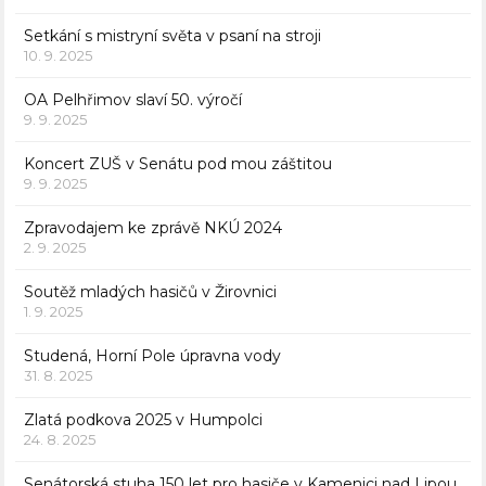
Setkání s mistryní světa v psaní na stroji
10. 9. 2025
OA Pelhřimov slaví 50. výročí
9. 9. 2025
Koncert ZUŠ v Senátu pod mou záštitou
9. 9. 2025
Zpravodajem ke zprávě NKÚ 2024
2. 9. 2025
Soutěž mladých hasičů v Žirovnici
1. 9. 2025
Studená, Horní Pole úpravna vody
31. 8. 2025
Zlatá podkova 2025 v Humpolci
24. 8. 2025
Senátorská stuha 150 let pro hasiče v Kamenici nad Lipou