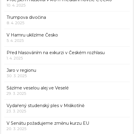
10. 4. 2025
Trumpova divočina
8. 4. 2025
V Hamru uklízíme Česko
5. 4. 2025
Před hlasováním na exkurzi v Českém rozhlasu
1. 4. 2025
Jaro v regionu
30. 3. 2025
Sázíme veselou alej ve Veselé
29. 3. 2025
Vydařený studenský ples v Mrákotíně
23. 3. 2025
V Senátu požadujeme změnu kurzu EU
20. 3. 2025