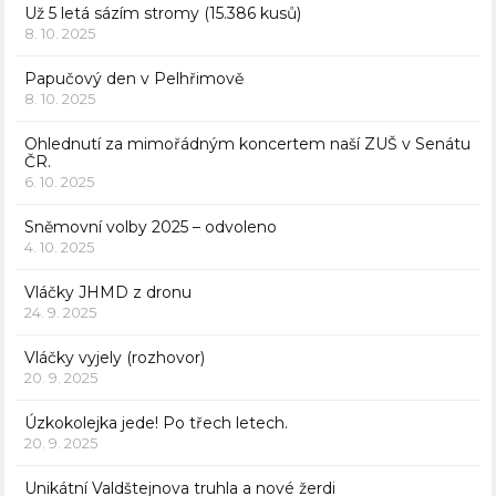
Už 5 letá sázím stromy (15.386 kusů)
8. 10. 2025
Papučový den v Pelhřimově
8. 10. 2025
Ohlednutí za mimořádným koncertem naší ZUŠ v Senátu
ČR.
6. 10. 2025
Sněmovní volby 2025 – odvoleno
4. 10. 2025
Vláčky JHMD z dronu
24. 9. 2025
Vláčky vyjely (rozhovor)
20. 9. 2025
Úzkokolejka jede! Po třech letech.
20. 9. 2025
Unikátní Valdštejnova truhla a nové žerdi