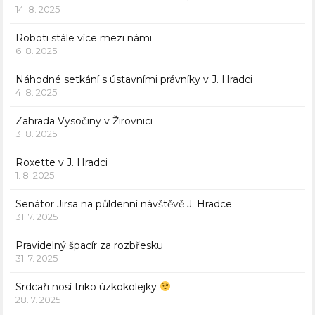
14. 8. 2025
Roboti stále více mezi námi
6. 8. 2025
Náhodné setkání s ústavními právníky v J. Hradci
4. 8. 2025
Zahrada Vysočiny v Žirovnici
3. 8. 2025
Roxette v J. Hradci
1. 8. 2025
Senátor Jirsa na půldenní návštěvě J. Hradce
31. 7. 2025
Pravidelný špacír za rozbřesku
31. 7. 2025
Srdcaři nosí triko úzkokolejky
28. 7. 2025