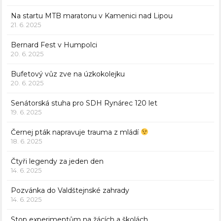
Na startu MTB maratonu v Kamenici nad Lipou
21. 6. 2025
Bernard Fest v Humpolci
20. 6. 2025
Bufetový vůz zve na úzkokolejku
20. 6. 2025
Senátorská stuha pro SDH Rynárec 120 let
19. 6. 2025
Černej pták napravuje trauma z mládí
18. 6. 2025
Čtyři legendy za jeden den
14. 6. 2025
Pozvánka do Valdštejnské zahrady
14. 6. 2025
Stop experimentům na žácích a školách