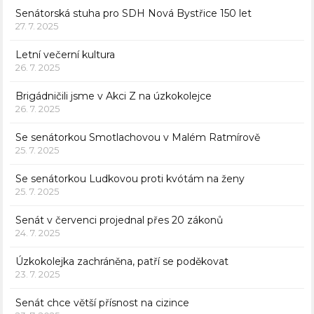
Senátorská stuha pro SDH Nová Bystřice 150 let
27. 7. 2025
Letní večerní kultura
26. 7. 2025
Brigádničili jsme v Akci Z na úzkokolejce
26. 7. 2025
Se senátorkou Smotlachovou v Malém Ratmírově
25. 7. 2025
Se senátorkou Ludkovou proti kvótám na ženy
25. 7. 2025
Senát v červenci projednal přes 20 zákonů
24. 7. 2025
Úzkokolejka zachráněna, patří se poděkovat
23. 7. 2025
Senát chce větší přísnost na cizince