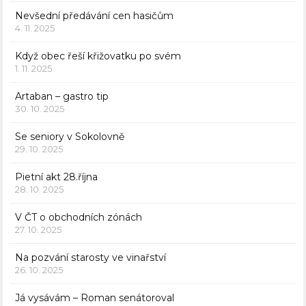
Nevšední předávání cen hasičům
4. 11. 2025
Když obec řeší křižovatku po svém
1. 11. 2025
Artaban – gastro tip
30. 10. 2025
Se seniory v Sokolovně
29. 10. 2025
Pietní akt 28.října
28. 10. 2025
V ČT o obchodních zónách
27. 10. 2025
Na pozvání starosty ve vinařství
26. 10. 2025
Já vysávám – Roman senátoroval