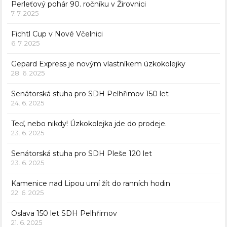
Perleťový pohár 90. ročníku v Žirovnici
7. 7. 2025
Fichtl Cup v Nové Včelnici
6. 7. 2025
Gepard Express je novým vlastníkem úzkokolejky
28. 6. 2025
Senátorská stuha pro SDH Pelhřimov 150 let
24. 6. 2025
Teď, nebo nikdy! Úzkokolejka jde do prodeje.
23. 6. 2025
Senátorská stuha pro SDH Pleše 120 let
23. 6. 2025
Kamenice nad Lipou umí žít do ranních hodin
22. 6. 2025
Oslava 150 let SDH Pelhřimov
21. 6. 2025