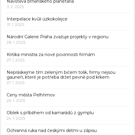
Návštěva brněnského planetária
3. 2. 2025
Interpelace kvůli úzkokolejce
31. 1. 2025
Národní Galerie Praha zvažuje projekty v regionu
28. 1. 2025
Kritika ministra za nové povinnosti firmám
27. 1. 2025
Nepráskejme tím zeleným bičem tolik, firmy nejsou
gauneři, které je potřeba držet pevně pod krkem
27. 1. 2025
Ceny města Pelhřimov
26. 1. 2025
Oblek s příběhem od kamarádů z gymplu
24. 1. 2025
Ochranná ruka nad českými dětmi u zápisu