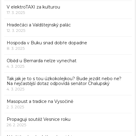
V elektroTAXI za kulturou
17. 3. 2025
Hradečáci a Valdštejnský palác
12. 3. 2025
Hospoda v Buku snad dobře dopadne
8. 3. 2025
Oběd u Bernarda nelze vynechat
4. 3. 2025
Tak jak je to s tou úzkokolejkou? Bude jezdit nebo ne?
Na nejčastější dotaz odpovídá senátor Chalupský
4. 3. 2025
Masopust a tradice na Vysočině
2. 3. 2025
Propaguji soutěž Vesnice roku
26. 2. 2025