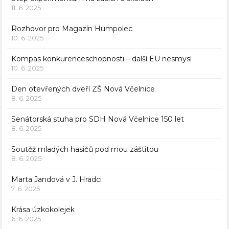
11. 6. 2025
Rozhovor pro Magazín Humpolec
10. 6. 2025
Kompas konkurenceschopnosti – další EU nesmysl
10. 6. 2025
Den otevřených dveří ZŠ Nová Včelnice
8. 6. 2025
Senátorská stuha pro SDH Nová Včelnice 150 let
8. 6. 2025
Soutěž mladých hasičů pod mou záštitou
8. 6. 2025
Marta Jandová v J. Hradci
7. 6. 2025
Krása úzkokolejek
6. 6. 2025