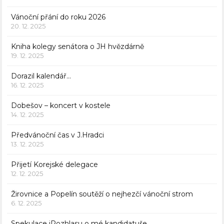
Vánoční přání do roku 2026
20. 12. 2025
Kniha kolegy senátora o JH hvězdárně
19. 12. 2025
Dorazil kalendář…
16. 12. 2025
Dobešov – koncert v kostele
14. 12. 2025
Předvánoční čas v J.Hradci
13. 12. 2025
Přijetí Korejské delegace
12. 12. 2025
Žirovnice a Popelín soutěží o nejhezčí vánoční strom
6. 12. 2025
Spekulace iRozhlasu o mé kandidatuře