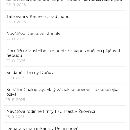
23. 8. 2025
Tatrování v Kamenici nad Lipou
23. 8. 2025
Návštěva Rockové stodoly
22. 8. 2025
Pomůžu z vlastního, ale peníze z kapes občanů půjčovat
nebudu
22. 8. 2025
Snídaně z farmy Doňov
21. 8. 2025
Senátor Chalupský: Malý zázrak se povedl – úzkokolejka
ožívá
18. 8. 2025
Návštěva rodinné firmy IPC Plast v Žirovnici
15. 8. 2025
Debata s maminkami v Pelhřimově