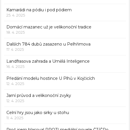
Kamarádi na pódiu i pod pódiem
25. 4. 2025
Domácí mazanec už je velikonoční tradice
18. 4. 2025
Dalších 784 dubů zasazeno u Pelhřimova
17. 4. 2025
Landfrasova zahrada a Umělá Inteligence
16. 4. 2025
Předání modelu hostince U Plhů v Kojčicích
12. 4. 2025
Jarní průvod a velikonoční zvyky
12. 4. 2025
Celní hry jsou jako sirky u stohu
11. 4. 2025
Proč jsem hlasoval PROTI mediální novele ČT/ČRo