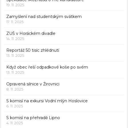
19. 11. 2025
Zamyšlení nad studentským svátkem
17. 11. 2025
ZUŠ v Horáckém divadle
14. 11. 2025
Reportáž 50 tisíc zhlédnutí
13. 11. 2025
Když obec řeší odpadkové koše po svém
13. 11. 2025
Opravená silnice v Žirovnici
8. 11. 2025
S komisí na exkursi Vodní mlýn Hoslovice
6. 11. 2025
S komisí na přehradě Lipno
4. 11. 2025