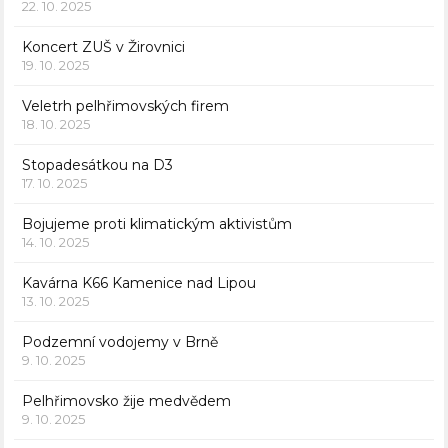
22. 10. 2025
Koncert ZUŠ v Žirovnici
19. 10. 2025
Veletrh pelhřimovských firem
18. 10. 2025
Stopadesátkou na D3
17. 10. 2025
Bojujeme proti klimatickým aktivistům
14. 10. 2025
Kavárna K66 Kamenice nad Lipou
13. 10. 2025
Podzemní vodojemy v Brně
9. 10. 2025
Pelhřimovsko žije medvědem
9. 10. 2025