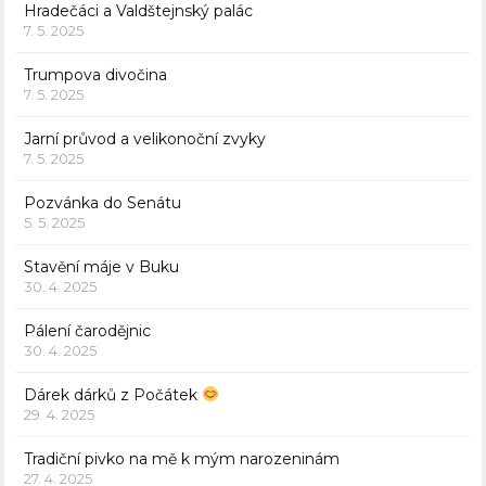
Hradečáci a Valdštejnský palác
7. 5. 2025
Trumpova divočina
7. 5. 2025
Jarní průvod a velikonoční zvyky
7. 5. 2025
Pozvánka do Senátu
5. 5. 2025
Stavění máje v Buku
30. 4. 2025
Pálení čarodějnic
30. 4. 2025
Dárek dárků z Počátek
29. 4. 2025
Tradiční pivko na mě k mým narozeninám
27. 4. 2025