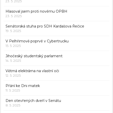
23. 5. 2025
Hlasoval jsem proti novému OPBH
23. 5. 2025
Senátorská stuha pro SDH Kardašova Řečice
19. 5. 2025
V Pelhřimově poprvé v Cybertrucku
15. 5. 2025
Jihočeský studentský parlament
14. 5. 2025
Větrná elektrárna na vlastní oči
12. 5. 2025
Přání ke Dni matek
11. 5. 2025
Den otevřených dveří v Senátu
8. 5. 2025