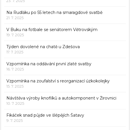
23. 7. 2025
Na Rudláku po 55 letech na smaragdové svatbě
21. 7. 2025
V Buku na fotbale se senátorem Větrovským
19. 7. 2025
Týden dovolené na chatě u Zdešova
17. 7. 2025
Vzpomínka na oddávání první zlaté svatby
16. 7. 2025
Vzpomínka na zoufalství s reorganizací úzkokolejky
15. 7. 2025
Návštěva výroby knoflíků a autokomponent v Žirovnici
10. 7. 2025
Fikáček snad půjde ve šlépějích Šatavy
9. 7. 2025