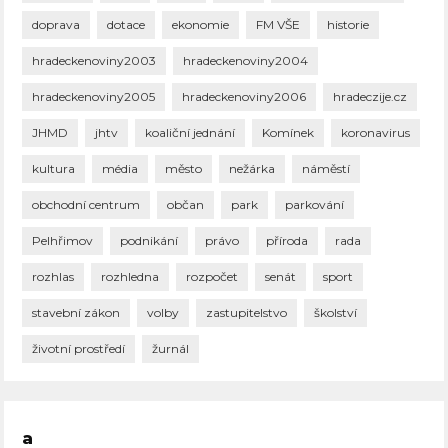
doprava
dotace
ekonomie
FM VŠE
historie
hradeckenoviny2003
hradeckenoviny2004
hradeckenoviny2005
hradeckenoviny2006
hradeczije.cz
JHMD
jhtv
koaliční jednání
Komínek
koronavirus
kultura
média
město
nežárka
náměstí
obchodní centrum
občan
park
parkování
Pelhřimov
podnikání
právo
příroda
rada
rozhlas
rozhledna
rozpočet
senát
sport
stavební zákon
volby
zastupitelstvo
školství
životní prostředí
žurnál
a