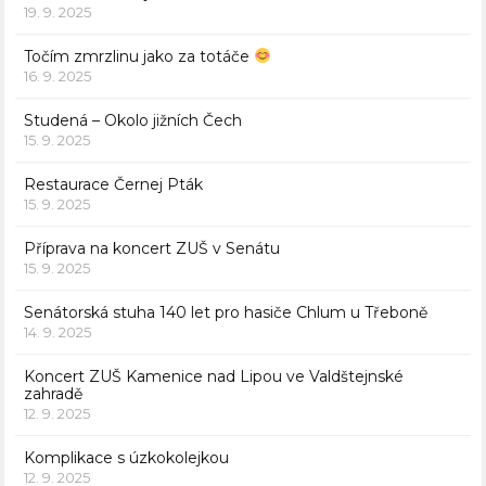
19. 9. 2025
Točím zmrzlinu jako za totáče
16. 9. 2025
Studená – Okolo jižních Čech
15. 9. 2025
Restaurace Černej Pták
15. 9. 2025
Příprava na koncert ZUŠ v Senátu
15. 9. 2025
Senátorská stuha 140 let pro hasiče Chlum u Třeboně
14. 9. 2025
Koncert ZUŠ Kamenice nad Lipou ve Valdštejnské
zahradě
12. 9. 2025
Komplikace s úzkokolejkou
12. 9. 2025