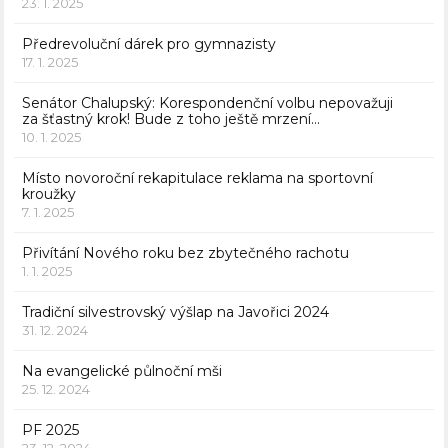
23. 1. 2025
Předrevoluční dárek pro gymnazisty
17. 1. 2025
Senátor Chalupský: Korespondenční volbu nepovažuji
za šťastný krok! Bude z toho ještě mrzení…
10. 1. 2025
Místo novoroční rekapitulace reklama na sportovní
kroužky
7. 1. 2025
Přivítání Nového roku bez zbytečného rachotu
1. 1. 2025
Tradiční silvestrovský výšlap na Javořici 2024
31. 12. 2024
Na evangelické půlnoční mši
25. 12. 2024
PF 2025
23. 12. 2024