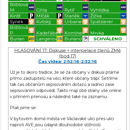
Blížilová
M.
Cihla
Rytíř
Vyhlídka
Kinšt
Mlčák
Staněk
Žižka
Synek
Kvitský
Urbanec
Spatzierer
Blížilová
P.
Kadeřábek
Komínek
Mrvka
Burian
Langerová
Burianová
SCHVÁLENO
Blížilová P
Blížilová P
Blížilová P
Blížilová P
HLASOVÁNÍ 17: Diskuse + interpelace členů ZMě
(bod 17)
Čas videa: 2:52:16-2:52:16
Už je to skoro tradice, že se za občany v diskusi ptáme
přímo zastupitelů na věci, které občany trápí. Šetříme
tak čas občanům sepisováním dotazů a radnici zase
sepisováním odpovědí. Takto mají obě strany vše online
v přímém přenosu a následně také na záznamu.
Ptali jsme se:
V bytovém domě města ve Václavské ulici přes ulici
naproti AVE jsou údajně dlouhodobé stížnosti