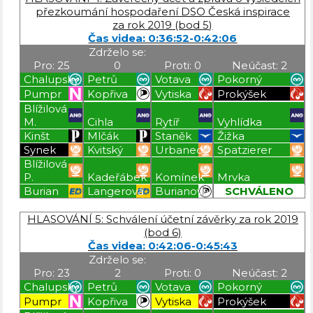
přezkoumání hospodaření DSO Česká inspirace
za rok 2019 (bod 5)
Čas videa: 0:36:52-0:42:06
Zdrželo se:
Pro: 25
0
Proti: 0
Neúčast: 2
Chalupský
Petrů
Votava
Pokorný
Pumpr
Kopřiva
Vytiska
Prokýšek
Blížilová
M.
Cihla
Rytíř
Vyhlídka
Kinšt
Mlčák
Staněk
Žižka
Synek
Kvitský
Urbanec
Spatzierer
Blížilová
P.
Kadeřábek
Komínek
Mrvka
Burian
Langerová
Burianová
SCHVÁLENO
Blížilová P
Blížilová P
Blížilová P
Blížilová P
HLASOVÁNÍ 5: Schválení účetní závěrky za rok 2019
(bod 6)
Čas videa: 0:42:06-0:45:43
Zdrželo se:
Pro: 23
2
Proti: 0
Neúčast: 2
Chalupský
Petrů
Votava
Pokorný
Pumpr
Kopřiva
Vytiska
Prokýšek