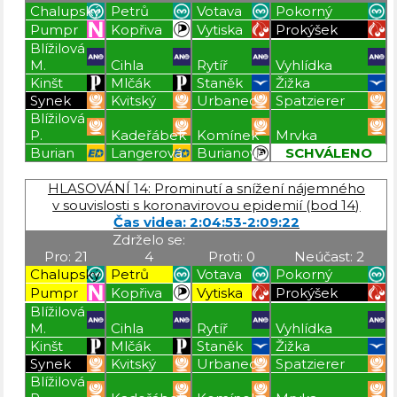
Chalupský
Petrů
Votava
Pokorný
Pumpr
Kopřiva
Vytiska
Prokýšek
Blížilová
M.
Cihla
Rytíř
Vyhlídka
Kinšt
Mlčák
Staněk
Žižka
Synek
Kvitský
Urbanec
Spatzierer
Blížilová
P.
Kadeřábek
Komínek
Mrvka
Burian
Langerová
Burianová
SCHVÁLENO
Blížilová P
Blížilová P
Blížilová P
Blížilová P
HLASOVÁNÍ 14: Prominutí a snížení nájemného
v souvislosti s koronavirovou epidemií (bod 14)
Čas videa: 2:04:53-2:09:22
Zdrželo se:
Pro: 21
4
Proti: 0
Neúčast: 2
Chalupský
Petrů
Votava
Pokorný
Pumpr
Kopřiva
Vytiska
Prokýšek
Blížilová
M.
Cihla
Rytíř
Vyhlídka
Kinšt
Mlčák
Staněk
Žižka
Synek
Kvitský
Urbanec
Spatzierer
Blížilová