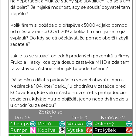
na nepořádek a hluk ze strany spolubydlících. Co se s tím
dá dělat? Je nějaká možnost, aby se soužití obyvatel tam
zlepšilo?
Kolik firem si požádalo o příspěvek 5000Kč jako pomoc
od města v rámci COVID-19 a kolika firmám jsme to již
vyplatili? Do kdy se dá očekávat, že pomoc obdrží i zbylí
žadatelé?
Jak je to se situací ohledně prodaných pozemků u firmy
Fruko a Hasky, kde byla dosud zastávka MHD a zda tam
ta zastávka zůstane nebo jak to bude řešeno?
Dá se něco dělat s parkováním vozidel obyvatel domu
Nežárecká 104, kteří parkují u chodníku v zatáčce před
křižovatkou, kde velmi často hrozí střet s protijedoucím
vozidlem, když je nutno objíždět jedno nebo dvě vozidla
u chodníku za sebou?
Zdrželo se:
Pro: 25
0
Proti: 0
Neúčast: 2
Chalupský
Petrů
Votava
Pokorný
Pumpr
Kopřiva
Vytiska
Prokýšek