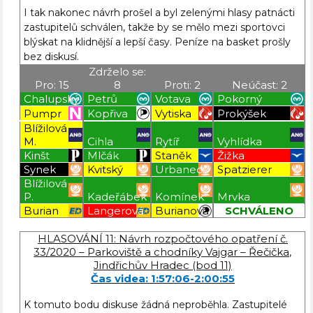
I tak nakonec návrh prošel a byl zelenými hlasy patnácti
zastupitelů schválen, takže by se mělo mezi sportovci
blýskat na klidnější a lepší časy. Peníze na basket prošly
bez diskusí.
Zdrželo se:
Pro: 15
8
Proti: 2
Neúčast: 2
Chalupský
Petrů
Votava
Pokorný
Pumpr
Kopřiva
Vytiska
Prokýšek
Blížilová
M.
Cihla
Rytíř
Vyhlídka
Kinšt
Mlčák
Staněk
Žižka
Synek
Kvitský
Urbanec
Spatzierer
Blížilová
P.
Kadeřábek
Komínek
Mrvka
Burian
Langerová
Burianová
SCHVÁLENO
Blížilová P
Blížilová P
Blížilová P
Blížilová P
HLASOVÁNÍ 11: Návrh rozpočtového opatření č.
33/2020 – Parkoviště a chodníky Vajgar – Řečička,
Jindřichův Hradec (bod 11)
Čas videa: 1:57:06-2:00:55
K tomuto bodu diskuse žádná neproběhla. Zastupitelé