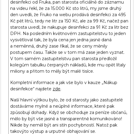
desinfekci od Fruka, pan starosta oficiálně do záznamu
na videu řekl, že za 15.000 Kč sto litrů, my jsme druhý
den uvedli, že Fruko na webu prodává desinfekci za 495
Kč pět litrů, tedy ne litr za 150 Kč, ale za 99 Kč, načež pan
starosta uvedl, že nakupuje desinfekci za 91 Kč za litr bez
DPH. Na posledním květnovém zastupitelstvu to jeden
vysvětloval tak, že byla cena jen jedna jasně daná
a neměnná, druhý zase říkal, že se ceny měnily
postupem času. Takže se v tom má zase jeden vyznat.
V tom samém zastupitelstvu pan starosta předložil
kolegům tabulku čerpaných nákladů, kde mu opět lítaly
miliony a přitom to měly být malé tisíce.
Kompletní informace a jak vše bylo v kauze „Nákup
desinfekce“ najdete
zde
.
Naší hlavní výtkou bylo, že od starosty jako zastupitelé
dostáváme mylné a neúplné informace, které pak
způsobují dohady. Když se obchoduje za peníze občanů,
mělo by být vše jasně a transparentně komunikováno!
Nikde by neměl být ani stín pochybností. Natož pak
takovýto výstup a urputné obhajování se.