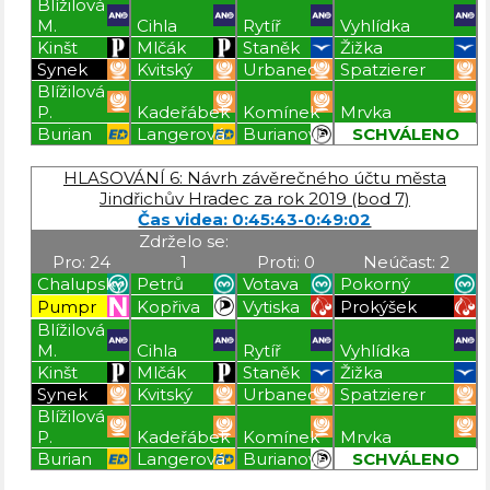
Blížilová
M.
Cihla
Rytíř
Vyhlídka
Kinšt
Mlčák
Staněk
Žižka
Synek
Kvitský
Urbanec
Spatzierer
Blížilová
P.
Kadeřábek
Komínek
Mrvka
Burian
Langerová
Burianová
SCHVÁLENO
Blížilová P
Blížilová P
Blížilová P
Blížilová P
HLASOVÁNÍ 6: Návrh závěrečného účtu města
Jindřichův Hradec za rok 2019 (bod 7)
Čas videa: 0:45:43-0:49:02
Zdrželo se:
Pro: 24
1
Proti: 0
Neúčast: 2
Chalupský
Petrů
Votava
Pokorný
Pumpr
Kopřiva
Vytiska
Prokýšek
Blížilová
M.
Cihla
Rytíř
Vyhlídka
Kinšt
Mlčák
Staněk
Žižka
Synek
Kvitský
Urbanec
Spatzierer
Blížilová
P.
Kadeřábek
Komínek
Mrvka
Burian
Langerová
Burianová
SCHVÁLENO
Blížilová P
Blížilová P
Blížilová P
Blížilová P