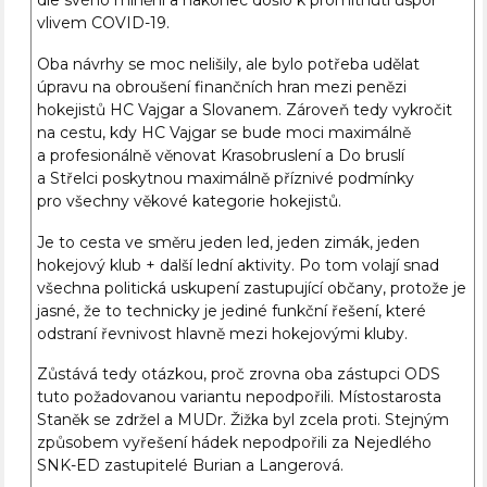
dle svého mínění a nakonec došlo k promítnutí úspor
vlivem COVID-19.
Oba návrhy se moc nelišily, ale bylo potřeba udělat
úpravu na obroušení finančních hran mezi penězi
hokejistů HC Vajgar a Slovanem. Zároveň tedy vykročit
na cestu, kdy HC Vajgar se bude moci maximálně
a profesionálně věnovat Krasobruslení a Do bruslí
a Střelci poskytnou maximálně příznivé podmínky
pro všechny věkové kategorie hokejistů.
Je to cesta ve směru jeden led, jeden zimák, jeden
hokejový klub + další lední aktivity. Po tom volají snad
všechna politická uskupení zastupující občany, protože je
jasné, že to technicky je jediné funkční řešení, které
odstraní řevnivost hlavně mezi hokejovými kluby.
Zůstává tedy otázkou, proč zrovna oba zástupci ODS
tuto požadovanou variantu nepodpořili. Místostarosta
Staněk se zdržel a MUDr. Žižka byl zcela proti. Stejným
způsobem vyřešení hádek nepodpořili za Nejedlého
SNK-ED zastupitelé Burian a Langerová.