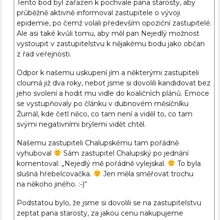
Tento bod byl zařazen k pochvale pana starosty, aby
průběžně aktivně informoval zastupitele o vývoji
epidemie, po čemž volali především opoziční zastupitelé.
Ale asi také kvůli tomu, aby měl pan Nejedlý možnost
vystoupit v zastupitelstvu k nějakému bodu jako občan
z řad veřejnosti.
Odpor k našemu uskupení jím a některými zastupiteli
cloumá již dva roky, neboť jsme si dovolili kandidovat bez
jeho svolení a hodit mu vidle do koaličních plánů. Emoce
se vystupňovaly po článku v dubnovém měsíčníku
Žurnál, kde četl něco, co tam není a viděl to, co tam
svými negativními brýlemi vidět chtěl.
Našemu zastupiteli Chalupskému tam pořádně
vyhuboval
Sám zastupitel Chalupský po jednání
komentoval: „Nejedlý mě pořádně vylejskal.
To byla
slušná hřebelcovačka.
Jen měla směřovat trochu
na někoho jiného. :-)“
Podstatou bylo, že jsme si dovolili se na zastupitelstvu
zeptat pana starosty, za jakou cenu nakupujeme