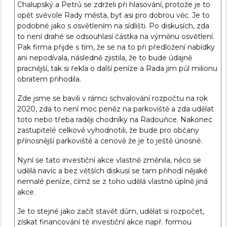
Chalupský a Petrů se zdrželi při hlasování, protože je to
opět svévole Rady města, byť asi pro dobrou věc. Je to
podobné jako s osvětlením na sídlišti. Po diskusích, zda
to není drahé se odsouhlasí částka na výměnu osvětlení.
Pak firma přijde s tím, že se na to při předložení nabídky
ani nepodívala, následně zjistila, že to bude údajně
pracnější, tak si řekla o další peníze a Rada jim půl milionu
obratem přihodila.
Zde jsme se bavili v rámci schvalování rozpočtu na rok
2020, zda to není moc peněz na parkoviště a zda udělat
toto nebo třeba raději chodníky na Radouňce. Nakonec
zastupitelé celkově vyhodnotili, že bude pro občany
přínosnější parkoviště a cenově že je to ještě únosné.
Nyní se tato investiční akce vlastně změnila, něco se
udělá navíc a bez větších diskusí se tam přihodí nějaké
nemalé peníze, čímž se z toho udělá vlastně úplně jiná
akce.
Je to stejné jako začít stavět dům, udělat si rozpočet,
získat financování té investiční akce např. formou