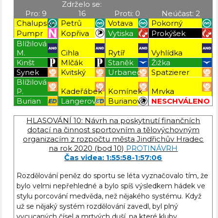
Zdrželo se:
Pro: 9
16
Proti: 0
Neúčast: 2
Chalupský
Petrů
Votava
Pokorný
Pumpr
Kopřiva
Vytiska
Prokýšek
Blížilová
M.
Cihla
Rytíř
Vyhlídka
Kinšt
Mlčák
Staněk
Žižka
Synek
Kvitský
Urbanec
Spatzierer
Blížilová
P.
Kadeřábek
Komínek
Mrvka
Burian
Langerová
Burianová
NESCHVÁLENO
Blížilová P
Blížilová P
Blížilová P
Blížilová P
HLASOVÁNÍ 10: Návrh na poskytnutí finančních
dotací na činnost sportovním a tělovýchovným
organizacím z rozpočtu města Jindřichův Hradec
na rok 2020 (bod 10)
PROTINÁVRH
Čas videa: 1:55:58-1:57:06
Rozdělování peněz do sportu se léta vyznačovalo tím, že
bylo velmi nepřehledné a bylo spíš výsledkem hádek ve
stylu porcování medvěda, než nějakého systému. Když
už se nějaký systém rozdělování zavedl, byl plný
vycucaných čísel a mrtvých duší, na které kluby