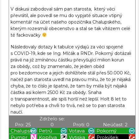
V diskusi zabodoval sám pan starosta, který věci
převrátil, ale povedl se mu do vypjaté situace vtipný
komentář na účet našeho opozičníka Chalupského,
kterým rozesmál obecenstvo a stal se tak vítězem celé
té fackovačky
Následovaly dotazy k tabulce výdajů za věci spojené
s COVID-19, kde se Ing. Mlčák a RNDr. Pokorný dotázali
právě na již zmíněnou částku převyšující milion korun
za obědy, což by znamenalo, že jeden oběd
pro bezdomovce a jejich dohlížitele stál přes 50.000 Kč,
načež pan starosta uvedl na pravou míru, že to je nějaká
chyba, že to číslo je špatně, že tam by měla být nějaká
částka asi kolem 2500 Kč za obědy. Snaha
o transparentnost, ale spíš horší než lepší. Holt 8 let to
nebylo potřeba a chvíli to trvá, než se to pan starosta
naučí.
Zdrželo se:
Pro: 25
0
Proti: 0
Neúčast: 2
Chalupský
Petrů
Votava
Pokorný
Pumpr
Kopřiva
Vytiska
Prokýšek