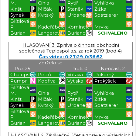
M.
Cihla
Rytíř
Vyhlídka
Kinšt
Mlčák
Staněk
Žižka
Synek
Kvitský
Urbanec
Spatzierer
Blížilová
P.
Kadeřábek
Komínek
Mrvka
Burian
Langerová
Burianová
SCHVÁLENO
Blížilová P
Blížilová P
Blížilová P
Blížilová P
HLASOVÁNÍ 3: Zpráva o činnosti obchodní
společnosti Teplospol a.s. za rok 2019 (bod 4)
Čas videa: 0:27:29-0:36:52
Zdrželo se:
Pro: 25
1
Proti: 0
Neúčast: 2
Chalupský
Petrů
Votava
Pokorný
Pumpr
Kopřiva
Vytiska
Prokýšek
Blížilová
M.
Cihla
Rytíř
Vyhlídka
Kinšt
Mlčák
Staněk
Žižka
Synek
Kvitský
Urbanec
Spatzierer
Blížilová
P.
Kadeřábek
Komínek
Mrvka
Burian
Langerová
Burianová
SCHVÁLENO
Blížilová P
Blížilová P
Blížilová P
Blížilová P
HLASOVÁNÍ 4: Závěrečný účet a zpráva o výsledcích