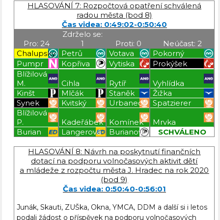
HLASOVÁNÍ 7: Rozpočtová opatření schválená
radou města (bod 8)
Čas videa: 0:49:02-0:50:40
Zdrželo se:
Pro: 24
1
Proti: 0
Neúčast: 2
Chalupský
Petrů
Votava
Pokorný
Pumpr
Kopřiva
Vytiska
Prokýšek
Blížilová
M.
Cihla
Rytíř
Vyhlídka
Kinšt
Mlčák
Staněk
Žižka
Synek
Kvitský
Urbanec
Spatzierer
Blížilová
P.
Kadeřábek
Komínek
Mrvka
Burian
Langerová
Burianová
SCHVÁLENO
Blížilová P
Blížilová P
Blížilová P
Blížilová P
HLASOVÁNÍ 8: Návrh na poskytnutí finančních
dotací na podporu volnočasových aktivit dětí
a mládeže z rozpočtu města J. Hradec na rok 2020
(bod 9)
Čas videa: 0:50:40-0:56:01
Junák, Skauti, ZUŠka, Okna, YMCA, DDM a další si i letos
podali žádost o příspěvek na podporu volnočasových