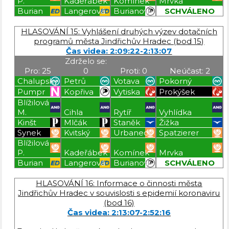
P.
Kadeřábek
Komínek
Mrvka
Burian
Langerová
Burianová
SCHVÁLENO
Blížilová P
Blížilová P
Blížilová P
Blížilová P
HLASOVÁNÍ 15: Vyhlášení druhých výzev dotačních
programů města Jindřichův Hradec (bod 15)
Čas videa: 2:09:22-2:13:07
Zdrželo se:
Pro: 25
0
Proti: 0
Neúčast: 2
Chalupský
Petrů
Votava
Pokorný
Pumpr
Kopřiva
Vytiska
Prokýšek
Blížilová
M.
Cihla
Rytíř
Vyhlídka
Kinšt
Mlčák
Staněk
Žižka
Synek
Kvitský
Urbanec
Spatzierer
Blížilová
P.
Kadeřábek
Komínek
Mrvka
Burian
Langerová
Burianová
SCHVÁLENO
Blížilová P
Blížilová P
Blížilová P
Blížilová P
HLASOVÁNÍ 16: Informace o činnosti města
Jindřichův Hradec v souvislosti s epidemií koronaviru
(bod 16)
Čas videa: 2:13:07-2:52:16