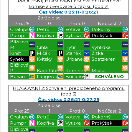
(PROCESNÍ) HLASOVÁNÍ 1: Schválení návrhové
komise a ověřovatelů zápisu (bod 2)
Čas videa: 0:25:11-0:26:21
Zdrželo se:
Pro: 25
0
Proti: 0
Neúčast: 2
Chalupský
Petrů
Votava
Pokorný
Pumpr
Kopřiva
Vytiska
Prokýšek
Blížilová
M.
Cihla
Rytíř
Vyhlídka
Kinšt
Mlčák
Staněk
Žižka
Synek
Kvitský
Urbanec
Spatzierer
Blížilová
P.
Kadeřábek
Komínek
Mrvka
Burian
Langerová
Burianová
SCHVÁLENO
Blížilová P
Blížilová P
Blížilová P
Blížilová P
HLASOVÁNÍ 2: Schválení předloženého programu
(bod 3)
Čas videa: 0:26:21-0:27:29
Zdrželo se:
Pro: 25
1
Proti: 0
Neúčast: 2
Chalupský
Petrů
Votava
Pokorný
Pumpr
Kopřiva
Vytiska
Prokýšek
Blížilová