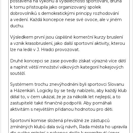
postavená na výkonu a výdělečnosti sportování, druhá
k tomu přistoupila jako organizovaný spolek
dobrovolníků s demokratickými principy rozhodování
a vedení. Každá koncepce nese své ovoce, ale v jiném
duchu.
Výsledkem první jsou úspěšné komerční kurzy bruslení
a vznik krasobruslení, jako další sportovní aktivity, kterou
lze na ledě v J. Hradci provozovat.
Druhé koncepci se zase povedlo získat výrazně více dětí
a naplnit větší množství věkových kategorií hokejových
soutěží.
Systémem trochu znevýhodněni byli sportovci Slovanu
a Házenkáři. Logicky by se tedy nabízelo, aby každý klub
dělal to, v čem ukázal, že je za několik let nejlepší, a to
zastupitelé také finančně podpořili. Aby pomáhali
aktivitám s největším přidanou hodnotou pro děti.
Sportovní komise složená převážně ze zástupců
zmíněných klubů dala svůj návrh, Rada města ho upravila