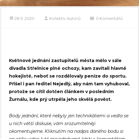
28.5. 2020
Kolektiv Autorů
0 Komentářů
Květnové jednání zastupitelů města mělo v sále
divadla Střelnice plné ochozy, kam zavítali hlavně
hokejisté, neboť se rozdělovaly peníze do sportu.
Přišel i pan ředitel Nejedlý, aby nám tam vyhuboval,
protože se cítil dotčen článkem v posledním
Žurnálu, kde prý utrpěla jeho skvělá pověst.
Body jednání, které nebyly jen technikáliemi a vedla se
u nich větší diskuse, vám srozumitelněji
okomentujeme. Kliknutím na nadpis daného bodu si