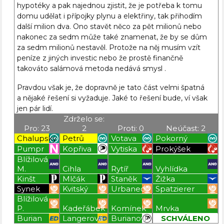
hypotéky a pak najednou zjistit, že je potřeba k tomu
domu udělat i přípojky plynu a elektřiny, tak přihodím
další milion dva. Ono stavět něco za pět milionů nebo
nakonec za sedm může také znamenat, že by se dům
za sedm milionů nestavěl. Protože na něj musím vzít
peníze z jiných investic nebo že prostě finančně
takováto salámová metoda nedává smysl .
Pravdou však je, že dopravně je tato část velmi špatná
a nějaké řešení si vyžaduje. Jaké to řešení bude, ví však
jen pár lidí.
Zdrželo se:
Pro: 23
2
Proti: 0
Neúčast: 2
Chalupský
Petrů
Votava
Pokorný
Pumpr
Kopřiva
Vytiska
Prokýšek
Blížilová
M.
Cihla
Rytíř
Vyhlídka
Kinšt
Mlčák
Staněk
Žižka
Synek
Kvitský
Urbanec
Spatzierer
Blížilová
P.
Kadeřábek
Komínek
Mrvka
Burian
Langerová
Burianová
SCHVÁLENO