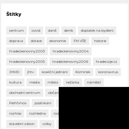
Štítky
centrum
covid
daně
deník
doplatek na bydlení
doprava
dotace
ekonomie
FM VŠE
historie
hradeckenoviny2003
hradeckenoviny2004
hradeckenoviny2005
hradeckenoviny2006
hradeczije.cz
JHMD
jhtv
koaliční jednání
Komínek
koronavirus
kultura
média
město
nežárka
náměstí
obchodní centrum
občan
park
parkování
Pelhřimov
podnikání
právo
příroda
rada
rozhlas
rozhledna
rozpočet
senát
sport
stavební zákon
volby
zastupitelstvo
školství