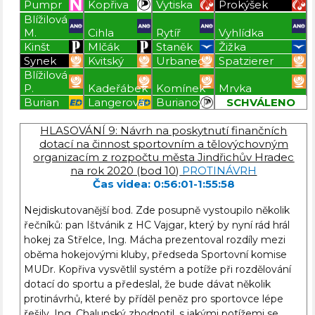
Pumpr
Kopřiva
Vytiska
Prokýšek
Blížilová
M.
Cihla
Rytíř
Vyhlídka
Kinšt
Mlčák
Staněk
Žižka
Synek
Kvitský
Urbanec
Spatzierer
Blížilová
P.
Kadeřábek
Komínek
Mrvka
Burian
Langerová
Burianová
SCHVÁLENO
Blížilová P
Blížilová P
Blížilová P
Blížilová P
HLASOVÁNÍ 9: Návrh na poskytnutí finančních
dotací na činnost sportovním a tělovýchovným
organizacím z rozpočtu města Jindřichův Hradec
na rok 2020 (bod 10)
PROTINÁVRH
Čas videa: 0:56:01-1:55:58
Nejdiskutovanější bod. Zde posupně vystoupilo několik
řečníků: pan Ištvánik z HC Vajgar, který by nyní rád hrál
hokej za Střelce, Ing. Mácha prezentoval rozdíly mezi
oběma hokejovými kluby, předseda Sportovní komise
MUDr. Kopřiva vysvětlil systém a potíže při rozdělování
dotací do sportu a předeslal, že bude dávat několik
protinávrhů, které by příděl peněz pro sportovce lépe
řešily, Ing. Chalupský zhodnotil, s jakými potížemi se