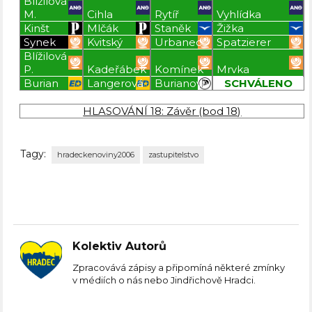
Blížilová
M.
Cihla
Rytíř
Vyhlídka
Kinšt
Mlčák
Staněk
Žižka
Synek
Kvitský
Urbanec
Spatzierer
Blížilová
P.
Kadeřábek
Komínek
Mrvka
Burian
Langerová
Burianová
SCHVÁLENO
Blížilová P
Blížilová P
Blížilová P
Blížilová P
HLASOVÁNÍ 18: Závěr (bod 18)
Tagy:
hradeckenoviny2006
zastupitelstvo
Kolektiv Autorů
Zpracovává zápisy a připomíná některé zmínky
v médiích o nás nebo Jindřichově Hradci.