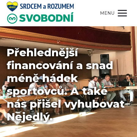
MENU
Přehlednější
financování a snad
méně hádek
sportovců. A také
nás přišel vyhubovat
Nejedlý.