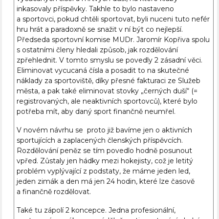
inkasovaly příspěvky. Takhle to bylo nastaveno
a sportovci, pokud chtěli sportovat, byli nuceni tuto nefér
hru hrát a paradoxně se snažit v ní být co nejlepší.
Předseda sportovní komise MUDr. Jaromír Kopřiva spolu
s ostatními členy hledali způsob, jak rozdělování
zpřehlednit. V tomto smyslu se povedly 2 zásadní věci.
Eliminovat vycucaná čísla a posadit to na skutečné
náklady za sportoviště, díky přesné fakturaci ze Služeb
města, a pak také eliminovat stovky „černých duší“ (=
registrovaných, ale neaktivních sportovců), které bylo
potřeba mít, aby daný sport finančně neumřel.
V novém návrhu se proto již bavíme jen o aktivních
sportujících a zaplacených členských příspěvcích.
Rozdělování peněz se tím povedlo hodně posunout
vpřed. Zůstaly jen hádky mezi hokejisty, což je letitý
problém vyplývající z podstaty, že máme jeden led,
jeden zimák a den má jen 24 hodin, které lze časově
a finančně rozdělovat.
Také tu zápolí 2 koncepce. Jedna profesionální,