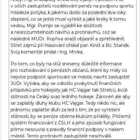
v očích zastupitelů rozdělování peněz na podporu sportu
mládeže potýká, k jakému došlo za poslední dva roky
zlepšení, co se ještě musí vyřešit a jaké kroky k tomu
vedou, Mgr. Pumpr se vyjádřil ke složitosti
a nesrozumitelnosti návrhů a protinávrhů, což se
následně MUDr. Kopřiva snažil objasnit a zpřehlednit.
Střet zájmů při hlasování ohlásil pan Kinšt a Bc. Staněk.
Svůj komentář přidal i Ing. Mrvka.
Po tom, co byly na stůl sneseny důležité informace
pro rozhodování o penězích občanů, které by měly co
nejvíce podpořit sportování ve městě, navrhl zastupitel
JUDr. Vytiska, aby se odložilo poskytnutí finančních
příspěvků pro hokejisty jak HC Vajgar tak Střelců, kvůli
stížnosti na Český svaz ledního hokeje. Zároveň ale aby
se zaplatily dluhy klubu HC Vajgar. Tedy nikdo nic, ale
jednomu zaplaťte dluh za led s tím, že po vyřešení
stížnosti, by se peníze oběma klubům přidělily. Přičemž
systém financování z ČSLH a jeho způsob fungování
přímo nesouvisí s pravidly finanční podpory v našem
městě. Tento protinávrh zastupitelé neschválili.