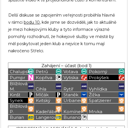
spustíte video k té projednávané části s komentářem.
Delší diskuse se zapojením veřejnosti proběhla hlavně
v rámci
bodu 10
, kde jsme se dozvěděli, jak to aktuálně
je mezi hokejovými kluby a tyto informace výrazně
pomohly rozhodnutí, že hokejové služby ve městě by
měl poskytovat jeden klub a nejvíce k tomu mají
nakročeno Střelci.
Zahájení – účast (bod 1)
Chalupský
Petrů
Votava
Pokorný
Pumpr
Kopřiva
Vytiska
Prokýšek
Blížilová
M.
Cihla
Rytíř
Vyhlídka
Kinšt
Mlčák
Staněk
Žižka
Synek
Kvitský
Urbanec
Spatzierer
Blížilová
P.
Kadeřábek
Komínek
Mrvka
Burian
Langerová
Burianová
Blížilová P
Blížilová P
Blížilová P
Blížilová P