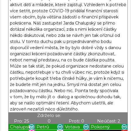
aktivit dětí a mládeže, které zajišťují. Vzhledem k potřebě
více šetřit, protože COVID-19 přidělal finanční starosti
všem obcím, byla většina žádostí o finanční příspěvek
pokrácena. Náš zastupitel Jarda Chalupský se přímo
dotázal několika organizací, zda s nimi krácení částky
někdo diskutoval, nebo zda se návrh jen tak oříznul od
stolu. V tomto duchu pak u projednávaného bodu
doporučil vedení města, že by bylo dobré vždy s danou
organizací krácení požadované částky zkonzultovat,
neboť nemají představu, na co bude částka použita.
Může se tak stát, že pokud organizace nedostane celou
částku, nepotřebuje v tu chvíli vůbec nic, protože když si
potřebujete koupit třeba čínské hůlky, je vám k ničemu,
že budete mít jen na jednu. Smysl má dostat jen celou
požadovanou částku. Nebo nic. Pointa tedy spočívala
v tom, že by mělo jít o dialog a společnou dohodu tak,
aby se našlo optimální řešení. Abychom ušetřili, ale
zároveň nezařízli něco důležitého.
Zdrželo se:
Pro: 25
0
Proti: 0
Neúčast: 2
Chalupský
Petrů
Votava
Pokorný