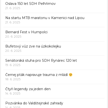
Oslava 150 let SDH Pelhřimov
21. 6. 2025
Na startu MTB maratonu v Kamenici nad Lipou
21. 6. 2025
Bernard Fest v Humpolci
20. 6. 2025
Bufetový vůz zve na úzkokolejku
20. 6. 2025
Senátorská stuha pro SDH Rynárec 120 let
19. 6. 2025
Černej pták napravuje trauma z mládí
18. 6. 2025
Čtyři legendy za jeden den
14. 6. 2025
Pozvánka do Valdštejnské zahrady
14. 6. 2025