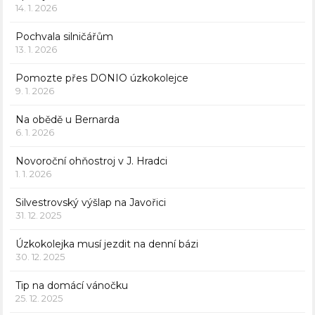
14. 1. 2026
Pochvala silničářům
13. 1. 2026
Pomozte přes DONIO úzkokolejce
9. 1. 2026
Na obědě u Bernarda
6. 1. 2026
Novoroční ohňostroj v J. Hradci
1. 1. 2026
Silvestrovský výšlap na Javořici
31. 12. 2025
Úzkokolejka musí jezdit na denní bázi
30. 12. 2025
Tip na domácí vánočku
25. 12. 2025