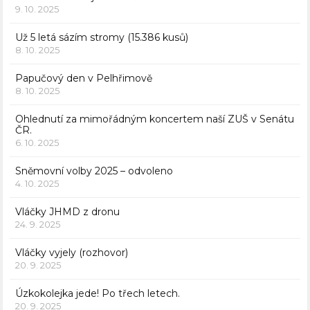
9. 10. 2025
Už 5 letá sázím stromy (15.386 kusů)
8. 10. 2025
Papučový den v Pelhřimově
8. 10. 2025
Ohlednutí za mimořádným koncertem naší ZUŠ v Senátu
ČR.
6. 10. 2025
Sněmovní volby 2025 – odvoleno
4. 10. 2025
Vláčky JHMD z dronu
24. 9. 2025
Vláčky vyjely (rozhovor)
20. 9. 2025
Úzkokolejka jede! Po třech letech.
20. 9. 2025