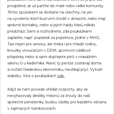
prospěšné, ať už patříte do malé nebo velké komunity.
Tímto způsobem se dostane na všechny, ne jen
na vyvolené, kteří buď umí chodit v dotacích, nebo mají
správné kontakty, nebo si jejich haldu hlasů někdo
předchází. Sami si rozhodnete, zda poukázkami
zaplatíte, např. poplatek za popelnice, jízdné v MHD,
Taxi nejen pro seniory, ale třeba i pro mladé rodiny,
kroužky vnoučatům v DDM, sportovní oddílové
příspěvky nebo si sami dopřejete péči v masážním
salonu či u kadeřníka. Navíc ty peníze zůstávají doma
a roztáčí hradeckou ekonomiku, neutíkají pryč. Vytváří
stabilitu. Více o poukázkách
zde
.
Když se nám povede ohlídat rozpočty, aby se
nevyhazovaly desítky milionů za žrouty do naší
společné peněženky, budou částky pro každého občana
v zajímavých tisícikorunách.