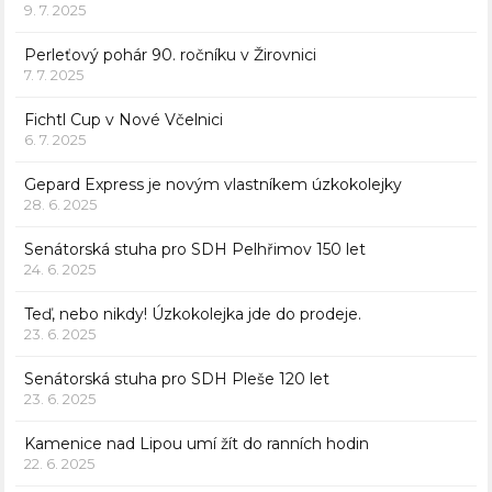
9. 7. 2025
Perleťový pohár 90. ročníku v Žirovnici
7. 7. 2025
Fichtl Cup v Nové Včelnici
6. 7. 2025
Gepard Express je novým vlastníkem úzkokolejky
28. 6. 2025
Senátorská stuha pro SDH Pelhřimov 150 let
24. 6. 2025
Teď, nebo nikdy! Úzkokolejka jde do prodeje.
23. 6. 2025
Senátorská stuha pro SDH Pleše 120 let
23. 6. 2025
Kamenice nad Lipou umí žít do ranních hodin
22. 6. 2025