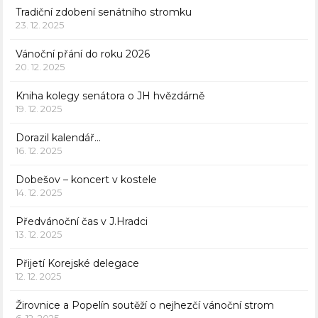
Tradiční zdobení senátního stromku
23. 12. 2025
Vánoční přání do roku 2026
20. 12. 2025
Kniha kolegy senátora o JH hvězdárně
19. 12. 2025
Dorazil kalendář…
16. 12. 2025
Dobešov – koncert v kostele
14. 12. 2025
Předvánoční čas v J.Hradci
13. 12. 2025
Přijetí Korejské delegace
12. 12. 2025
Žirovnice a Popelín soutěží o nejhezčí vánoční strom