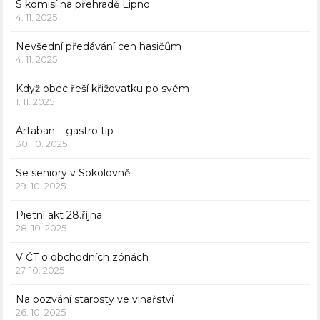
S komisí na přehradě Lipno
4. 11. 2025
Nevšední předávání cen hasičům
4. 11. 2025
Když obec řeší křižovatku po svém
1. 11. 2025
Artaban – gastro tip
30. 10. 2025
Se seniory v Sokolovně
29. 10. 2025
Pietní akt 28.října
28. 10. 2025
V ČT o obchodních zónách
27. 10. 2025
Na pozvání starosty ve vinařství
26. 10. 2025