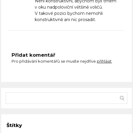
Není konstruktivní, abychom byli trnem
v oku nadpoloviční většině voličů.
V takové pozici bychom nemohli
konstruktivně ani nic prosadit.
Přidat komentář
Pro přidávání komentářů se musíte nejdříve
přihlásit
.
Štítky