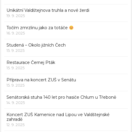
Unikátní Valdštejnova truhla a nové žerdi
19. 9. 2025
Točím zmrzlinu jako za totáče
16. 9. 2025
Studená – Okolo jižních Čech
15. 9. 2025
Restaurace Černej Pták
15. 9. 2025
Příprava na koncert ZUŠ v Senátu
15. 9. 2025
Senátorská stuha 140 let pro hasiče Chlum u Třeboně
14. 9. 2025
Koncert ZUŠ Kamenice nad Lipou ve Valdštejnské
zahradě
12. 9. 2025