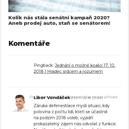
Kolik nás stála senátní kampaň 2020?
Aneb prodej auto, staň se senátorem!
Komentáře
Pingback:
Jednání o možné koalici 17. 10.
2018 | Hradec srdcem a rozumem
Pro vložení odpovědi na komentář se musíte přihlásit
Libor Vondáček
26. 9. 2018 (21:34)
Záruka defenestrace myslí situaci, kdy
polovina z počtu lidí, kteří se účastnili
na podzim 2018 voleb, vyjádří
prokazatelný zájem nás odvolat z funkce.