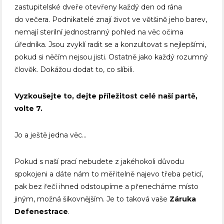
zastupitelské dveře otevřeny každý den od rána
do večera. Podnikatelé znají život ve většině jeho barev,
nemají sterilní jednostranný pohled na věc očima
úředníka. Jsou zvyklí radit se a konzultovat s nejlepšími,
pokud si něčím nejsou jisti. Ostatně jako každý rozumný
člověk. Dokážou dodat to, co slíbili.
Vyzkoušejte to, dejte příležitost celé naší partě,
volte 7.
Jo a ještě jedna věc…
Pokud s naší prací nebudete z jakéhokoli důvodu
spokojeni a dáte nám to měřitelně najevo třeba peticí,
pak bez řečí ihned odstoupíme a přenecháme místo
jiným, možná šikovnějším. Je to taková vaše
Záruka
Defenestrace
.