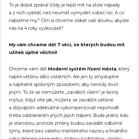
To je dobrá zpráva! Vždy je lepší mít na stole nápady
a z nich vybírat, než neumět vymyslet vůbec nic. A co
nabízíme my? Čím si chceme získat vaší důvěru, abyste
nás na 4 roky vyzkoušeli?
My vám chceme dát 7 věcí, ze kterých budou mít
užitek úplně všichni!
Chceme vám dát
Moderní systém řízení města
, který
naplní většinu slibů ostatních. Ale jen ty smysluplné
a naplněné správným způsobem, aby neničily život
jiným. To že se nemůžete „zavděčit všem“ je laciný
mýtus. Když víte jak, můžete se zavděčit většině
a zbývajícím adekvátně vykompenzovat nepohodlí
třeba odstraněním jiných jejich trápení. Bude jedno, kdo
je starostou, protože změny budou zavádět odborné
týmy, které bez vašeho měřitelného názoru a finálního
odsouhlasení nezavedou žádnou podstatnou změnu,