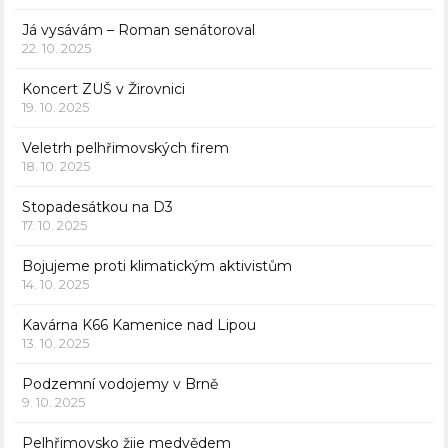
Já vysávám – Roman senátoroval
22. 10. 2025
Koncert ZUŠ v Žirovnici
19. 10. 2025
Veletrh pelhřimovských firem
18. 10. 2025
Stopadesátkou na D3
17. 10. 2025
Bojujeme proti klimatickým aktivistům
14. 10. 2025
Kavárna K66 Kamenice nad Lipou
13. 10. 2025
Podzemní vodojemy v Brně
9. 10. 2025
Pelhřimovsko žije medvědem