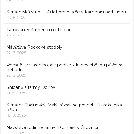
Senátorská stuha 150 let pro hasiče v Kamenici nad Lipou
23. 8. 2025
Tatrování v Kamenici nad Lipou
23. 8. 2025
Návštěva Rockové stodoly
22. 8. 2025
Pomůžu z vlastního, ale peníze z kapes občanů půjčovat
nebudu
22. 8. 2025
Snídaně z farmy Doňov
21. 8. 2025
Senátor Chalupský: Malý zázrak se povedl – úzkokolejka
ožívá
18. 8. 2025
Návštěva rodinné firmy IPC Plast v Žirovnici
15. 8. 2025