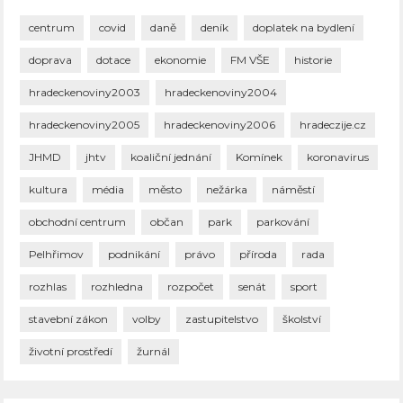
centrum
covid
daně
deník
doplatek na bydlení
doprava
dotace
ekonomie
FM VŠE
historie
hradeckenoviny2003
hradeckenoviny2004
hradeckenoviny2005
hradeckenoviny2006
hradeczije.cz
JHMD
jhtv
koaliční jednání
Komínek
koronavirus
kultura
média
město
nežárka
náměstí
obchodní centrum
občan
park
parkování
Pelhřimov
podnikání
právo
příroda
rada
rozhlas
rozhledna
rozpočet
senát
sport
stavební zákon
volby
zastupitelstvo
školství
životní prostředí
žurnál