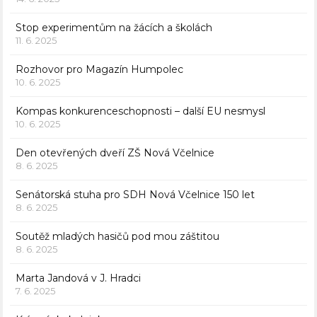
Stop experimentům na žácích a školách
11. 6. 2025
Rozhovor pro Magazín Humpolec
10. 6. 2025
Kompas konkurenceschopnosti – další EU nesmysl
10. 6. 2025
Den otevřených dveří ZŠ Nová Včelnice
8. 6. 2025
Senátorská stuha pro SDH Nová Včelnice 150 let
8. 6. 2025
Soutěž mladých hasičů pod mou záštitou
8. 6. 2025
Marta Jandová v J. Hradci
7. 6. 2025