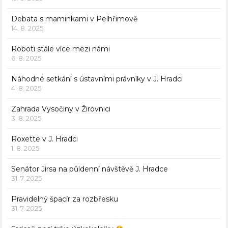
Debata s maminkami v Pelhřimově
14. 8. 2025
Roboti stále více mezi námi
6. 8. 2025
Náhodné setkání s ústavními právníky v J. Hradci
4. 8. 2025
Zahrada Vysočiny v Žirovnici
3. 8. 2025
Roxette v J. Hradci
1. 8. 2025
Senátor Jirsa na půldenní návštěvě J. Hradce
31. 7. 2025
Pravidelný špacír za rozbřesku
31. 7. 2025