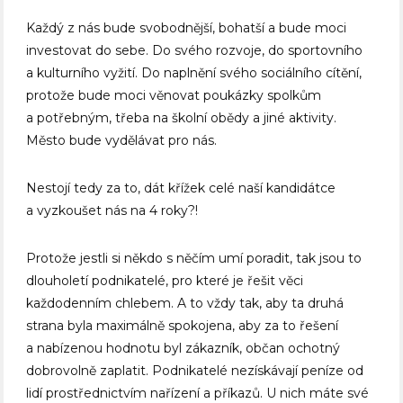
Každý z nás bude svobodnější, bohatší a bude moci
investovat do sebe. Do svého rozvoje, do sportovního
a kulturního vyžití. Do naplnění svého sociálního cítění,
protože bude moci věnovat poukázky spolkům
a potřebným, třeba na školní obědy a jiné aktivity.
Město bude vydělávat pro nás.
Nestojí tedy za to, dát křížek celé naší kandidátce
a vyzkoušet nás na 4 roky?!
Protože jestli si někdo s něčím umí poradit, tak jsou to
dlouholetí podnikatelé, pro které je řešit věci
každodenním chlebem. A to vždy tak, aby ta druhá
strana byla maximálně spokojena, aby za to řešení
a nabízenou hodnotu byl zákazník, občan ochotný
dobrovolně zaplatit. Podnikatelé nezískávají peníze od
lidí prostřednictvím nařízení a příkazů. U nich máte své