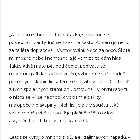
„A co nám slíbíte?“ – To je otázka, se kterou se
posledních pár týdnů setkáváme často. Až sem jsme to
za ta léta dopracovali. Vyměňování. Něco za něco. Slibte
mi možné nebo i nemožné a já vám za to dám hlas.
Takže když máte pět pod čepicí, podíváte se
na demografické složení voličů, vyberete si pár hodně
početných skupin lidí a těm se snažíte zalíbit. Ostatní ať
z těch společných stamilionů ostrouhají. V první řadě ti,
o nichž se ví, že nechodí k volbám a pak ty
málopočetné skupiny. Těch lidí je ale v součtu také
velké množství, že je potíž je plošně něčím oslovit
a vyměnit jejich hlas za nějaký cukřík.
Letos se vyrojilo mnoho slibů, ale i zajímavých nápadů. –