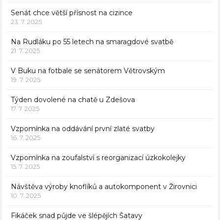
Senát chce větší přísnost na cizince
23. 7. 2025
Na Rudláku po 55 letech na smaragdové svatbě
21. 7. 2025
V Buku na fotbale se senátorem Větrovským
19. 7. 2025
Týden dovolené na chatě u Zdešova
17. 7. 2025
Vzpomínka na oddávání první zlaté svatby
16. 7. 2025
Vzpomínka na zoufalství s reorganizací úzkokolejky
15. 7. 2025
Návštěva výroby knoflíků a autokomponent v Žirovnici
10. 7. 2025
Fikáček snad půjde ve šlépějích Šatavy