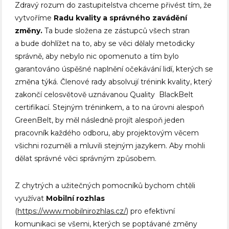
Zdravý rozum do zastupitelstva chceme přivést tím, že
vytvoříme
Radu kvality a správného zavádění
změny.
Ta bude složena ze zástupců všech stran
a bude dohlížet na to, aby se věci dělaly metodicky
správně, aby nebylo nic opomenuto a tím bylo
garantováno úspěšné naplnění očekávání lidí, kterých se
změna týká. Členové rady absolvují trénink kvality, který
zakončí celosvětově uznávanou Quality BlackBelt
certifikací. Stejným tréninkem, a to na úrovni alespoň
GreenBelt, by měl následně projít alespoň jeden
pracovník každého odboru, aby projektovým věcem
všichni rozuměli a mluvili stejným jazykem. Aby mohli
dělat správné věci správným způsobem.
Z chytrých a užitečných pomocníků bychom chtěli
využívat
Mobilní rozhlas
(
https://www.mobilnirozhlas.cz/
) pro efektivní
komunikaci se všemi, kterých se poptávané změny