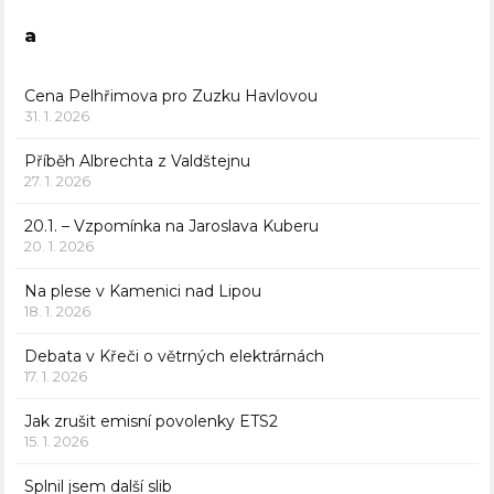
a
Cena Pelhřimova pro Zuzku Havlovou
31. 1. 2026
Příběh Albrechta z Valdštejnu
27. 1. 2026
20.1. – Vzpomínka na Jaroslava Kuberu
20. 1. 2026
Na plese v Kamenici nad Lipou
18. 1. 2026
Debata v Křeči o větrných elektrárnách
17. 1. 2026
Jak zrušit emisní povolenky ETS2
15. 1. 2026
Splnil jsem další slib