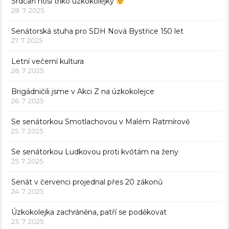
Srdcaři nosí triko úzkokolejky
28. 7. 2025
Senátorská stuha pro SDH Nová Bystřice 150 let
27. 7. 2025
Letní večerní kultura
26. 7. 2025
Brigádničili jsme v Akci Z na úzkokolejce
26. 7. 2025
Se senátorkou Smotlachovou v Malém Ratmírově
25. 7. 2025
Se senátorkou Ludkovou proti kvótám na ženy
25. 7. 2025
Senát v červenci projednal přes 20 zákonů
24. 7. 2025
Úzkokolejka zachráněna, patří se poděkovat
23. 7. 2025