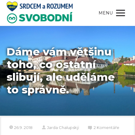
MENU
Dáme vám většinu
toho, co ostatní
slibují, ale uděláme
to správně.
26.9. 2018
Jarda Chalupský
2 Komentáře