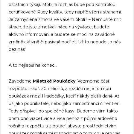
ostatních týkají. Mobilní rozhlas bude pod kontrolou
certifikované Rady kvality, tedy napříč všemi stranami.
Je zamýšlena změna ve vašem okolí? – Nemusíte mít
strach, že jste zmeškali něco na vývěsce, budete
aktivně informováni a budete se moci na zaváděné
změně aktivně či pasivně podílet. Už to nebude „o nás
bez nás“
A to nejlepší na konec…
Zavedeme
Městské Poukázky
. Vezmeme část
rozpočtu, např. 20 milionů, a rozdělíme je formou
poukázek mezi Hradečáky, kteří někdy platili daně. Ať
už jako podnikatelé, nebo jako zaměstnanci či rentiéři.
Tedy přispívali do společné kasy. Budeme vám takto
postupně vracet více a více peněz z půlmiliardového
ročního rozpočtu a z dotací, abyste prostřednictvím
poukázek mohli sami rozhodovat o tom, co je pro vás