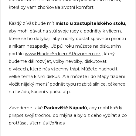
která by vám zhoršovala životní komfort.
Každý z Vás bude mít
místo u zastupitelského stolu
,
aby mohl dávat na stůl svoje rady a podněty k věcem,
které se ho dotýkají, aby mohly dostat správnou prioritu
a nikam nezapadly. Už půl roku můžete na diskusním
portálu
www.HradecSrdcemARozumem.cz
, který
budeme dál rozvíjet, volby nevolby, diskutovat
o věcech, které nás všechny trápí. Můžete nadhodit
velké téma k širší diskusi. Ale můžete i do Mapy trápení
vložit nějaký menší podnět typu rozbitá silnice, cákance
na fasádu, kácení v parku atp.
Zavedeme také
Parkoviště Nápadů
, aby mohl každý
přispět svojí trochou do mlýna a bylo z čeho vybírat a co
protřásat sítem úsilí/přínos.