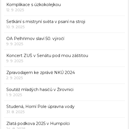
Komplikace s úzkokolejkou
12. 9. 2025
Setkání s mistryní světa v psaní na stroji
10. 9. 2025
OA Pelhřimov slaví 50. výročí
9. 9. 2025
Koncert ZUŠ v Senátu pod mou záštitou
9. 9. 2025
Zpravodajem ke zprávě NKÚ 2024
2. 9. 2025
Soutěž mladých hasičů v Žirovnici
1. 9. 2025
Studená, Horní Pole úpravna vody
31. 8. 2025
Zlatá podkova 2025 v Humpolci
24. 8. 2025