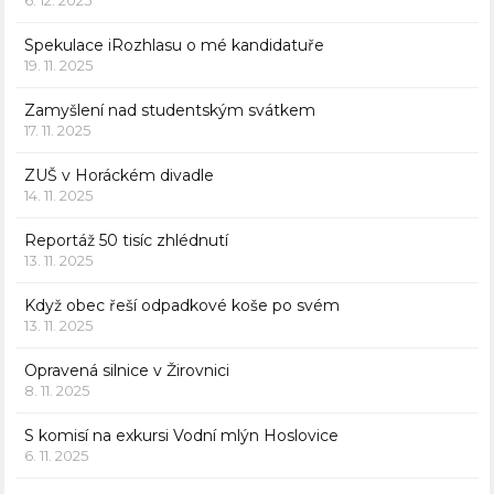
6. 12. 2025
Spekulace iRozhlasu o mé kandidatuře
19. 11. 2025
Zamyšlení nad studentským svátkem
17. 11. 2025
ZUŠ v Horáckém divadle
14. 11. 2025
Reportáž 50 tisíc zhlédnutí
13. 11. 2025
Když obec řeší odpadkové koše po svém
13. 11. 2025
Opravená silnice v Žirovnici
8. 11. 2025
S komisí na exkursi Vodní mlýn Hoslovice
6. 11. 2025