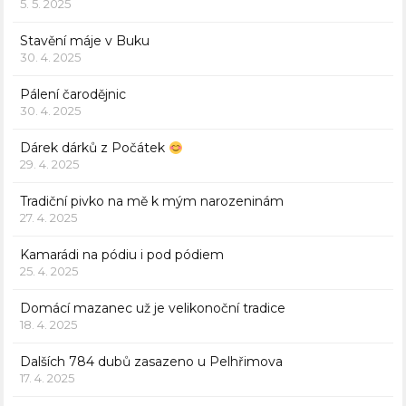
5. 5. 2025
Stavění máje v Buku
30. 4. 2025
Pálení čarodějnic
30. 4. 2025
Dárek dárků z Počátek
29. 4. 2025
Tradiční pivko na mě k mým narozeninám
27. 4. 2025
Kamarádi na pódiu i pod pódiem
25. 4. 2025
Domácí mazanec už je velikonoční tradice
18. 4. 2025
Dalších 784 dubů zasazeno u Pelhřimova
17. 4. 2025