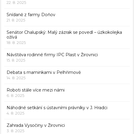
22. 8. 2025
Snídaně z farmy Doňov
21. 8. 2025
Senátor Chalupský: Malý zázrak se povedl – úzkokolejka
ožívá
18. 8. 2025
Návštěva rodinné firmy IPC Plast v Žirovnici
15. 8. 2025
Debata s maminkami v Pelhřimově
14. 8. 2025
Roboti stále více mezi námi
6. 8. 2025
Náhodné setkání s ústavními právníky v J. Hradci
4. 8. 2025
Zahrada Vysočiny v Žirovnici
3. 8. 2025