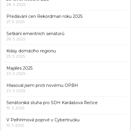
28. 5. 2025
Předávání cen Rekordman roku 2025
27. 5. 2025
Setkání emeritních senátorů
26. 5. 2025
Krásy domácího regionu
25. 5. 2025
Majáles 2025
23. 5. 2025
Hlasoval jsem proti novému OPBH
23. 5. 2025
Senátorská stuha pro SDH Kardašova Řečice
19. 5. 2025
V Pelhřimově poprvé v Cybertrucku
15. 5. 2025