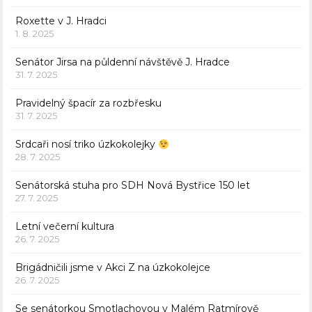
Roxette v J. Hradci
1. 8. 2025
Senátor Jirsa na půldenní návštěvě J. Hradce
31. 7. 2025
Pravidelný špacír za rozbřesku
31. 7. 2025
Srdcaři nosí triko úzkokolejky
28. 7. 2025
Senátorská stuha pro SDH Nová Bystřice 150 let
27. 7. 2025
Letní večerní kultura
26. 7. 2025
Brigádničili jsme v Akci Z na úzkokolejce
26. 7. 2025
Se senátorkou Smotlachovou v Malém Ratmírově