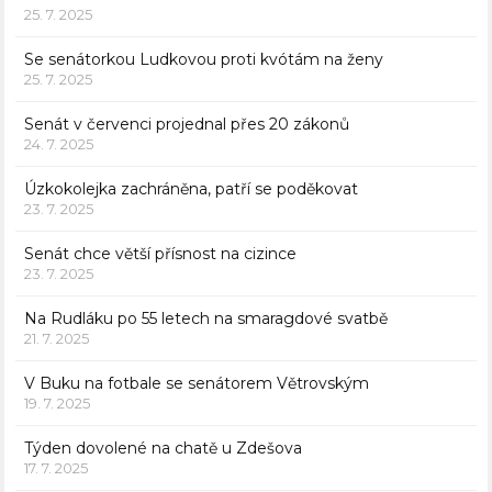
25. 7. 2025
Se senátorkou Ludkovou proti kvótám na ženy
25. 7. 2025
Senát v červenci projednal přes 20 zákonů
24. 7. 2025
Úzkokolejka zachráněna, patří se poděkovat
23. 7. 2025
Senát chce větší přísnost na cizince
23. 7. 2025
Na Rudláku po 55 letech na smaragdové svatbě
21. 7. 2025
V Buku na fotbale se senátorem Větrovským
19. 7. 2025
Týden dovolené na chatě u Zdešova
17. 7. 2025