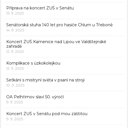
Příprava na koncert ZUŠ v Senátu
15. 9. 2025
Senátorská stuha 140 let pro hasiče Chlum u Třeboně
14. 9. 2025
Koncert ZUŠ Kamenice nad Lipou ve Valdštejnské
zahradě
12. 9. 2025
Komplikace s úzkokolejkou
12. 9. 2025
Setkání s mistryní světa v psaní na stroji
10. 9. 2025
OA Pelhřimov slaví 50. výročí
9. 9. 2025
Koncert ZUŠ v Senátu pod mou záštitou
9. 9. 2025