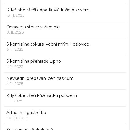
Když obec řeší odpadkové koše po svém
13. 11. 2025
Opravená silnice v Žirovnici
8. 11. 2025
S komisí na exkursi Vodní mlýn Hoslovice
6. 11. 2025
S komisí na přehradě Lipno
4. 11. 2025
Nevšední předávání cen hasičům
4. 11. 2025
Když obec řeší křižovatku po svém
1. 11. 2025
Artaban – gastro tip
30. 10. 2025
Se seniory v Sokolovně