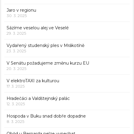
Jaro v regionu
30. 3. 2025
Sázíme veselou alej ve Veselé
29. 3. 2025
Vydařený studenský ples v Mrákotíně
23. 3. 2025
V Senátu požadujeme změnu kurzu EU
20. 3. 2025
V elektroTAXI za kulturou
17. 3. 2025
Hradečáci a Valdštejnský palác
12. 3. 2025
Hospoda v Buku snad dobře dopadne
8. 3. 2025
Oběd u Bernarda nelze vynechat