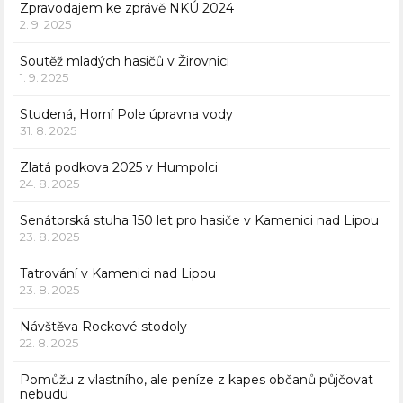
Zpravodajem ke zprávě NKÚ 2024
2. 9. 2025
Soutěž mladých hasičů v Žirovnici
1. 9. 2025
Studená, Horní Pole úpravna vody
31. 8. 2025
Zlatá podkova 2025 v Humpolci
24. 8. 2025
Senátorská stuha 150 let pro hasiče v Kamenici nad Lipou
23. 8. 2025
Tatrování v Kamenici nad Lipou
23. 8. 2025
Návštěva Rockové stodoly
22. 8. 2025
Pomůžu z vlastního, ale peníze z kapes občanů půjčovat
nebudu