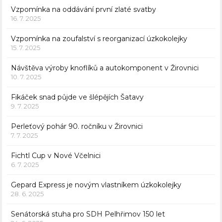
Vzpomínka na oddávání první zlaté svatby
16. 7. 2025
Vzpomínka na zoufalství s reorganizací úzkokolejky
15. 7. 2025
Návštěva výroby knoflíků a autokomponent v Žirovnici
10. 7. 2025
Fikáček snad půjde ve šlépějích Šatavy
9. 7. 2025
Perleťový pohár 90. ročníku v Žirovnici
7. 7. 2025
Fichtl Cup v Nové Včelnici
6. 7. 2025
Gepard Express je novým vlastníkem úzkokolejky
28. 6. 2025
Senátorská stuha pro SDH Pelhřimov 150 let