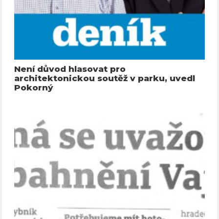
Není důvod hlasovat pro
architektonickou soutěž v parku, uvedl
Pokorný