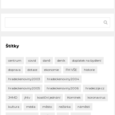
Štítky
centrum
covid
daně
deník
doplatek na bydlení
doprava
dotace
ekonomie
FM VŠE
historie
hradeckenoviny2003
hradeckenoviny2004
hradeckenoviny2005
hradeckenoviny2006
hradeczije.cz
JHMD
jhtv
koaliční jednání
Komínek
koronavirus
kultura
média
město
nežárka
náměstí