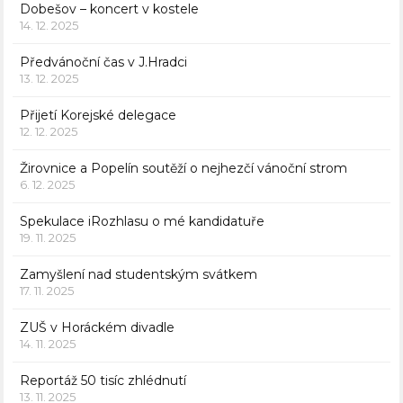
Dobešov – koncert v kostele
14. 12. 2025
Předvánoční čas v J.Hradci
13. 12. 2025
Přijetí Korejské delegace
12. 12. 2025
Žirovnice a Popelín soutěží o nejhezčí vánoční strom
6. 12. 2025
Spekulace iRozhlasu o mé kandidatuře
19. 11. 2025
Zamyšlení nad studentským svátkem
17. 11. 2025
ZUŠ v Horáckém divadle
14. 11. 2025
Reportáž 50 tisíc zhlédnutí
13. 11. 2025