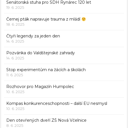
Senátorská stuha pro SDH Rynárec 120 let
19. 6. 2025
Černej pták napravuje trauma z mládí
18. 6. 2025
Čtyři legendy za jeden den
14. 6. 2025
Pozvánka do Valdštejnské zahrady
14. 6. 2025
Stop experimentům na žácích a školách
11. 6. 2025
Rozhovor pro Magazín Humpolec
10. 6. 2025
Kompas konkurenceschopnosti – další EU nesmysl
10. 6. 2025
Den otevřených dveří ZŠ Nová Včelnice
8. 6. 2025