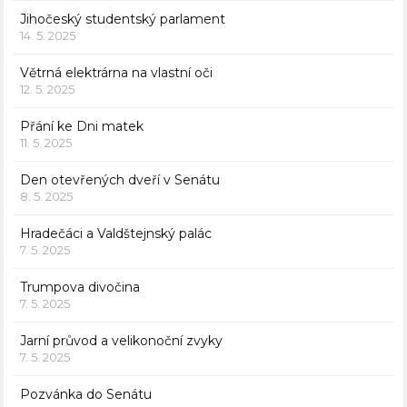
Jihočeský studentský parlament
14. 5. 2025
Větrná elektrárna na vlastní oči
12. 5. 2025
Přání ke Dni matek
11. 5. 2025
Den otevřených dveří v Senátu
8. 5. 2025
Hradečáci a Valdštejnský palác
7. 5. 2025
Trumpova divočina
7. 5. 2025
Jarní průvod a velikonoční zvyky
7. 5. 2025
Pozvánka do Senátu