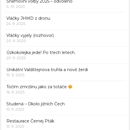
Sněmovní volby 2025 – odvoleno
4. 10. 2025
Vláčky JHMD z dronu
24. 9. 2025
Vláčky vyjely (rozhovor)
20. 9. 2025
Úzkokolejka jede! Po třech letech.
20. 9. 2025
Unikátní Valdštejnova truhla a nové žerdi
19. 9. 2025
Točím zmrzlinu jako za totáče
16. 9. 2025
Studená – Okolo jižních Čech
15. 9. 2025
Restaurace Černej Pták
15. 9. 2025