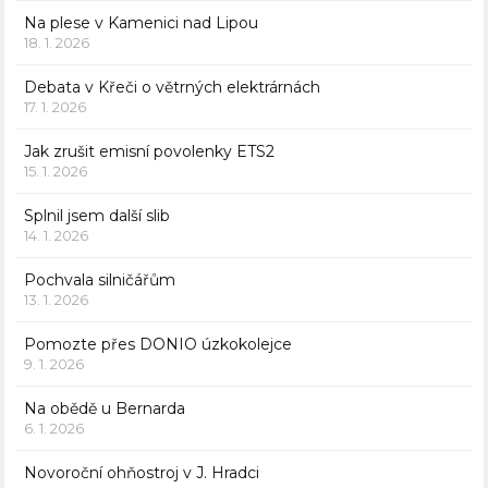
Na plese v Kamenici nad Lipou
18. 1. 2026
Debata v Křeči o větrných elektrárnách
17. 1. 2026
Jak zrušit emisní povolenky ETS2
15. 1. 2026
Splnil jsem další slib
14. 1. 2026
Pochvala silničářům
13. 1. 2026
Pomozte přes DONIO úzkokolejce
9. 1. 2026
Na obědě u Bernarda
6. 1. 2026
Novoroční ohňostroj v J. Hradci