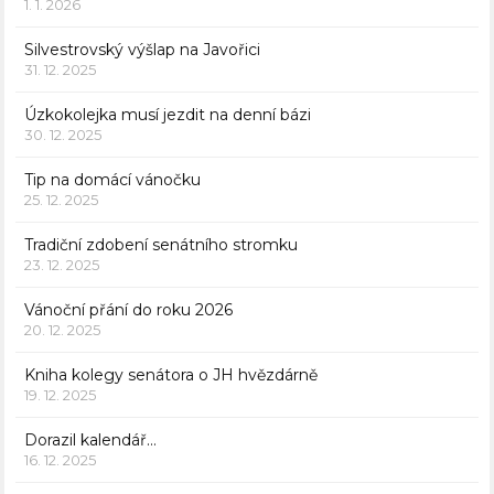
1. 1. 2026
Silvestrovský výšlap na Javořici
31. 12. 2025
Úzkokolejka musí jezdit na denní bázi
30. 12. 2025
Tip na domácí vánočku
25. 12. 2025
Tradiční zdobení senátního stromku
23. 12. 2025
Vánoční přání do roku 2026
20. 12. 2025
Kniha kolegy senátora o JH hvězdárně
19. 12. 2025
Dorazil kalendář…
16. 12. 2025