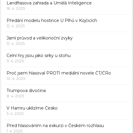
Landfrasova zahrada a Umělá Inteligence
16. 4. 2025
Předání modelu hostince U Plhů v Kojčicích
12. 4. 2025
Jarní průvod a velikonoční zvyky
12. 4. 2025
Celní hry jsou jako sirky u stohu
11. 4. 2025
Proč jsem hlasoval PROTI mediální novele ČT/ČRo
10. 4. 2025
Trumpova divočina
8. 4. 2025
V Hamru uklízíme Česko
5. 4. 2025
Před hlasováním na exkurzi v Českém rozhlasu
1. 4. 2025