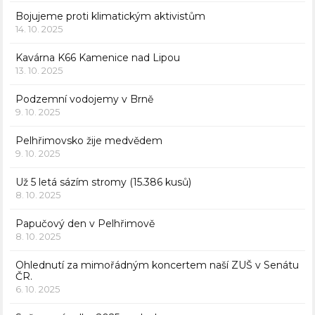
Bojujeme proti klimatickým aktivistům
14. 10. 2025
Kavárna K66 Kamenice nad Lipou
13. 10. 2025
Podzemní vodojemy v Brně
9. 10. 2025
Pelhřimovsko žije medvědem
9. 10. 2025
Už 5 letá sázím stromy (15.386 kusů)
8. 10. 2025
Papučový den v Pelhřimově
8. 10. 2025
Ohlednutí za mimořádným koncertem naší ZUŠ v Senátu
ČR.
6. 10. 2025