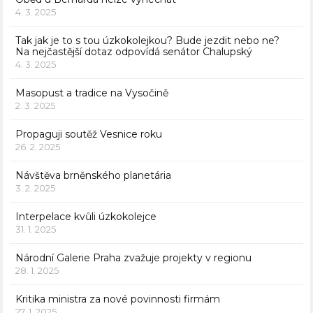
4. 3. 2025
Tak jak je to s tou úzkokolejkou? Bude jezdit nebo ne?
Na nejčastější dotaz odpovídá senátor Chalupský
4. 3. 2025
Masopust a tradice na Vysočině
2. 3. 2025
Propaguji soutěž Vesnice roku
26. 2. 2025
Návštěva brněnského planetária
3. 2. 2025
Interpelace kvůli úzkokolejce
31. 1. 2025
Národní Galerie Praha zvažuje projekty v regionu
28. 1. 2025
Kritika ministra za nové povinnosti firmám
27. 1. 2025