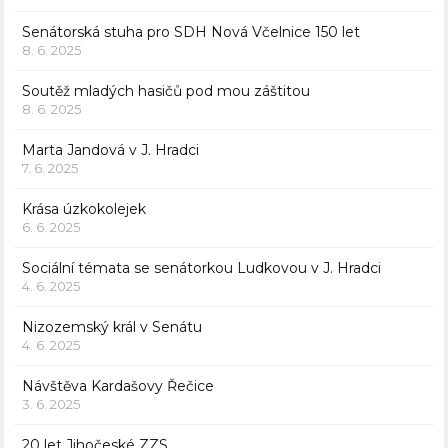
Senátorská stuha pro SDH Nová Včelnice 150 let
8. 6. 2025
Soutěž mladých hasičů pod mou záštitou
8. 6. 2025
Marta Jandová v J. Hradci
7. 6. 2025
Krása úzkokolejek
6. 6. 2025
Sociální témata se senátorkou Ludkovou v J. Hradci
4. 6. 2025
Nizozemský král v Senátu
4. 6. 2025
Návštěva Kardašovy Řečice
3. 6. 2025
20 let Jihočeské ZZS