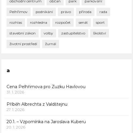
obchodní centrum
občan
park
parkování
Pelhřimov
podnikání
právo
příroda
rada
rozhlas
rozhledna
rozpočet
senát
sport
stavební zákon
volby
zastupitelstvo
školství
životní prostředí
žurnál
a
Cena Pelhřimova pro Zuzku Havlovou
31. 1. 2026
Příběh Albrechta z Valdštejnu
27. 1. 2026
20.1. – Vzpomínka na Jaroslava Kuberu
20. 1. 2026