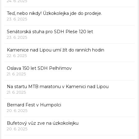
24. 6. 2025
Teď, nebo nikdy! Úzkokolejka jde do prodeje.
23. 6. 2025
Senátorská stuha pro SDH Pleše 120 let
23. 6. 2025
Kamenice nad Lipou umí žít do ranních hodin
22. 6. 2025
Oslava 150 let SDH Pelhřimov
21. 6. 2025
Na startu MTB maratonu v Kamenici nad Lipou
21. 6. 2025
Bernard Fest v Humpolci
20. 6. 2025
Bufetový vůz zve na úzkokolejku
20. 6. 2025