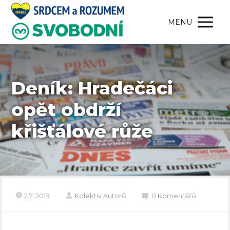
MENU
Deník: Hradečáci
opět obdrží
křišťálové růže
2.7. 2019
Kolektiv Autorů
0 Komentářů