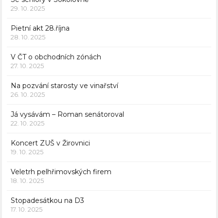
29. 10. 2025
Pietní akt 28.října
28. 10. 2025
V ČT o obchodních zónách
27. 10. 2025
Na pozvání starosty ve vinařství
26. 10. 2025
Já vysávám – Roman senátoroval
22. 10. 2025
Koncert ZUŠ v Žirovnici
19. 10. 2025
Veletrh pelhřimovských firem
18. 10. 2025
Stopadesátkou na D3
17. 10. 2025