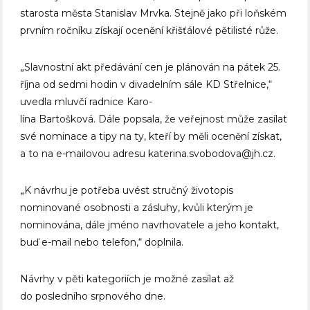
starosta města Stanislav Mrvka. Stejně jako při loňském
prvním ročníku získají ocenění křišťálové pětilisté růže.
„Slavnostní akt předávání cen je plánován na pátek 25.
října od sedmi hodin v divadelním sále KD Střelnice,“
uvedla mluvčí radnice Karo-
lína Bartošková. Dále popsala, že veřejnost může zasílat
své nominace a tipy na ty, kteří by měli ocenění získat,
a to na e-mailovou adresu katerina.svobodova@jh.cz.
„K návrhu je potřeba uvést stručný životopis
nominované osobnosti a zásluhy, kvůli kterým je
nominována, dále jméno navrhovatele a jeho kontakt,
buď e-mail nebo telefon,“ doplnila.
Návrhy v pěti kategoriích je možné zasílat až
do posledního srpnového dne.