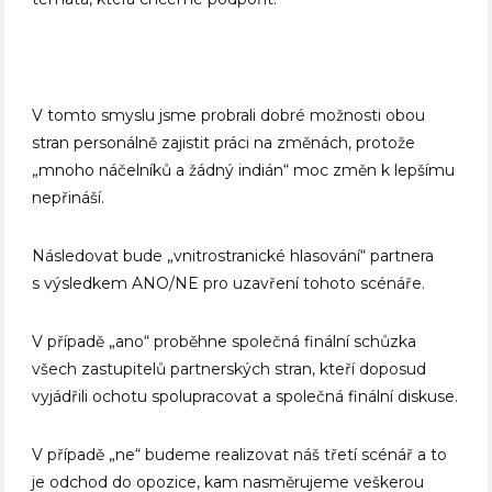
V tomto smyslu jsme probrali dobré možnosti obou
stran personálně zajistit práci na změnách, protože
„mnoho náčelníků a žádný indián“ moc změn k lepšímu
nepřináší.
Následovat bude „vnitrostranické hlasování“ partnera
s výsledkem ANO/NE pro uzavření tohoto scénáře.
V případě „ano“ proběhne společná finální schůzka
všech zastupitelů partnerských stran, kteří doposud
vyjádřili ochotu spolupracovat a společná finální diskuse.
V případě „ne“ budeme realizovat náš třetí scénář a to
je odchod do opozice, kam nasměrujeme veškerou