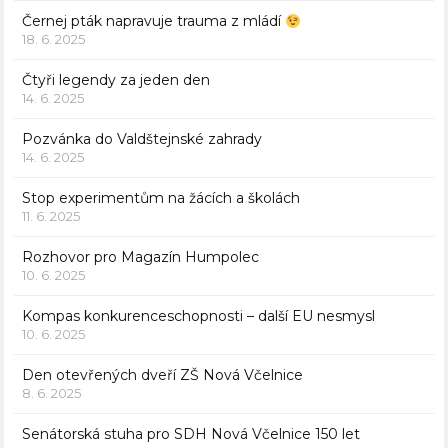
Černej pták napravuje trauma z mládí
18. 6. 2025
Čtyři legendy za jeden den
14. 6. 2025
Pozvánka do Valdštejnské zahrady
14. 6. 2025
Stop experimentům na žácích a školách
11. 6. 2025
Rozhovor pro Magazín Humpolec
10. 6. 2025
Kompas konkurenceschopnosti – další EU nesmysl
10. 6. 2025
Den otevřených dveří ZŠ Nová Včelnice
8. 6. 2025
Senátorská stuha pro SDH Nová Včelnice 150 let