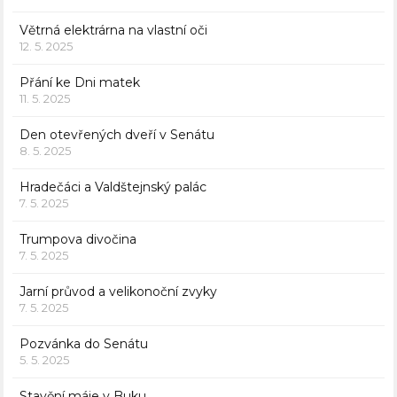
Větrná elektrárna na vlastní oči
12. 5. 2025
Přání ke Dni matek
11. 5. 2025
Den otevřených dveří v Senátu
8. 5. 2025
Hradečáci a Valdštejnský palác
7. 5. 2025
Trumpova divočina
7. 5. 2025
Jarní průvod a velikonoční zvyky
7. 5. 2025
Pozvánka do Senátu
5. 5. 2025
Stavění máje v Buku