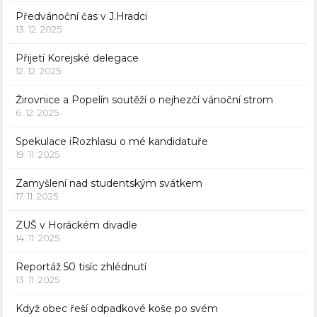
Předvánoční čas v J.Hradci
13. 12. 2025
Přijetí Korejské delegace
12. 12. 2025
Žirovnice a Popelín soutěží o nejhezčí vánoční strom
6. 12. 2025
Spekulace iRozhlasu o mé kandidatuře
19. 11. 2025
Zamyšlení nad studentským svátkem
17. 11. 2025
ZUŠ v Horáckém divadle
14. 11. 2025
Reportáž 50 tisíc zhlédnutí
13. 11. 2025
Když obec řeší odpadkové koše po svém