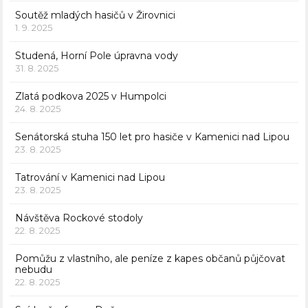
Soutěž mladých hasičů v Žirovnici
1. 9. 2025
Studená, Horní Pole úpravna vody
31. 8. 2025
Zlatá podkova 2025 v Humpolci
24. 8. 2025
Senátorská stuha 150 let pro hasiče v Kamenici nad Lipou
23. 8. 2025
Tatrování v Kamenici nad Lipou
23. 8. 2025
Návštěva Rockové stodoly
22. 8. 2025
Pomůžu z vlastního, ale peníze z kapes občanů půjčovat
nebudu
22. 8. 2025