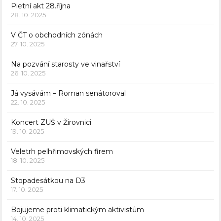
Pietní akt 28.října
28. 10. 2025
V ČT o obchodních zónách
27. 10. 2025
Na pozvání starosty ve vinařství
26. 10. 2025
Já vysávám – Roman senátoroval
22. 10. 2025
Koncert ZUŠ v Žirovnici
19. 10. 2025
Veletrh pelhřimovských firem
18. 10. 2025
Stopadesátkou na D3
17. 10. 2025
Bojujeme proti klimatickým aktivistům
14. 10. 2025