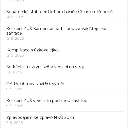
15. 9. 2025
Senátorská stuha 140 let pro hasiče Chlum u Třeboně
14. 9. 2025
Koncert ZUŠ Kamenice nad Lipou ve Valdštejnské
zahradě
12. 9. 2025
Komplikace s úzkokolejkou
12. 9. 2025
Setkání s mistryní světa v psaní na stroji
10. 9. 2025
OA Pelhřimov slaví 50. výročí
9. 9. 2025
Koncert ZUŠ v Senátu pod mou záštitou
9. 9. 2025
Zpravodajem ke zprávě NKÚ 2024
2. 9. 2025