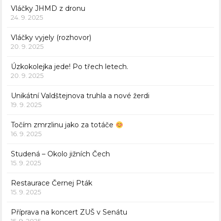
Vláčky JHMD z dronu
24. 9. 2025
Vláčky vyjely (rozhovor)
20. 9. 2025
Úzkokolejka jede! Po třech letech.
20. 9. 2025
Unikátní Valdštejnova truhla a nové žerdi
19. 9. 2025
Točím zmrzlinu jako za totáče
16. 9. 2025
Studená – Okolo jižních Čech
15. 9. 2025
Restaurace Černej Pták
15. 9. 2025
Příprava na koncert ZUŠ v Senátu