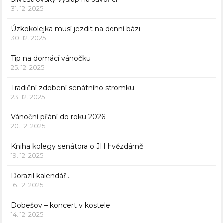
31. 12. 2025
Úzkokolejka musí jezdit na denní bázi
30. 12. 2025
Tip na domácí vánočku
25. 12. 2025
Tradiční zdobení senátního stromku
23. 12. 2025
Vánoční přání do roku 2026
20. 12. 2025
Kniha kolegy senátora o JH hvězdárně
19. 12. 2025
Dorazil kalendář…
16. 12. 2025
Dobešov – koncert v kostele
14. 12. 2025