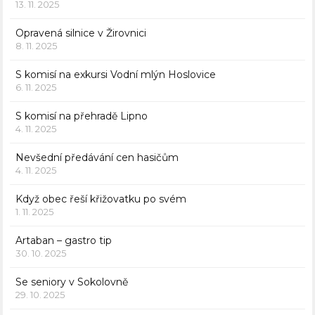
13. 11. 2025
Opravená silnice v Žirovnici
8. 11. 2025
S komisí na exkursi Vodní mlýn Hoslovice
6. 11. 2025
S komisí na přehradě Lipno
4. 11. 2025
Nevšední předávání cen hasičům
4. 11. 2025
Když obec řeší křižovatku po svém
1. 11. 2025
Artaban – gastro tip
30. 10. 2025
Se seniory v Sokolovně
29. 10. 2025