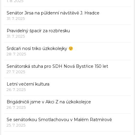
1. 8. 2025
Senátor Jirsa na půldenní návštěvě J. Hradce
31. 7. 2025
Pravidelný špacír za rozbřesku
31. 7. 2025
Srdcaři nosí triko úzkokolejky
28. 7. 2025
Senátorská stuha pro SDH Nová Bystřice 150 let
27. 7. 2025
Letní večerní kultura
26. 7. 2025
Brigádničili jsme v Akci Z na úzkokolejce
26. 7. 2025
Se senátorkou Smotlachovou v Malém Ratmírově
25. 7. 2025