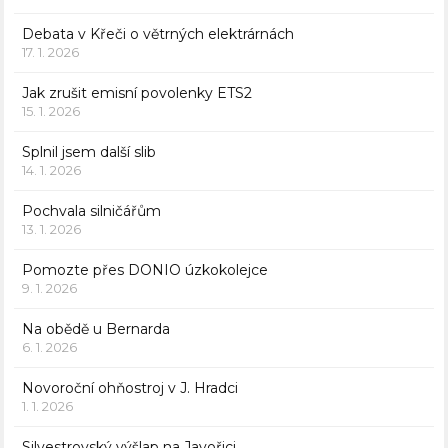
Debata v Křeči o větrných elektrárnách
17. 1. 2026
Jak zrušit emisní povolenky ETS2
15. 1. 2026
Splnil jsem další slib
14. 1. 2026
Pochvala silničářům
13. 1. 2026
Pomozte přes DONIO úzkokolejce
9. 1. 2026
Na obědě u Bernarda
6. 1. 2026
Novoroční ohňostroj v J. Hradci
1. 1. 2026
Silvestrovský výšlap na Javořici