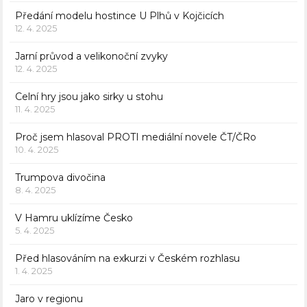
Předání modelu hostince U Plhů v Kojčicích
12. 4. 2025
Jarní průvod a velikonoční zvyky
12. 4. 2025
Celní hry jsou jako sirky u stohu
11. 4. 2025
Proč jsem hlasoval PROTI mediální novele ČT/ČRo
10. 4. 2025
Trumpova divočina
8. 4. 2025
V Hamru uklízíme Česko
5. 4. 2025
Před hlasováním na exkurzi v Českém rozhlasu
1. 4. 2025
Jaro v regionu