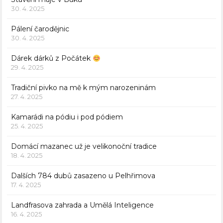
30. 4. 2025
Pálení čarodějnic
30. 4. 2025
Dárek dárků z Počátek
29. 4. 2025
Tradiční pivko na mě k mým narozeninám
27. 4. 2025
Kamarádi na pódiu i pod pódiem
25. 4. 2025
Domácí mazanec už je velikonoční tradice
18. 4. 2025
Dalších 784 dubů zasazeno u Pelhřimova
17. 4. 2025
Landfrasova zahrada a Umělá Inteligence
16. 4. 2025