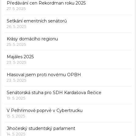
Předávání cen Rekordman roku 2025
27. 5. 2025
Setkání emeritních senátorů
26. 5. 2025
Krásy domácího regionu
25. 5. 2025
Majáles 2025
23. 5. 2025
Hlasoval jsem proti novému OPBH
23. 5. 2025
Senátorská stuha pro SDH Kardašova Řečice
19. 5. 2025
V Pelhřimově poprvé v Cybertrucku
15. 5. 2025
Jihočeský studentský parlament
14. 5. 2025