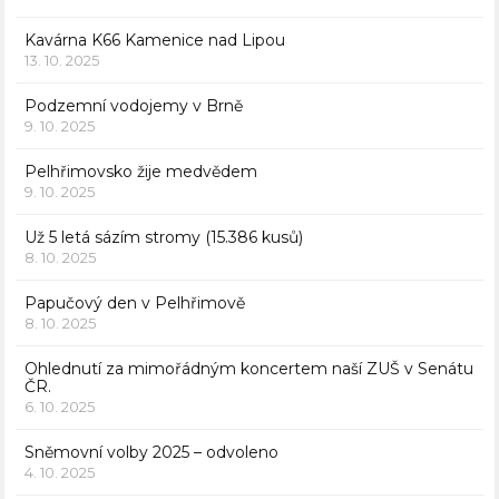
Kavárna K66 Kamenice nad Lipou
13. 10. 2025
Podzemní vodojemy v Brně
9. 10. 2025
Pelhřimovsko žije medvědem
9. 10. 2025
Už 5 letá sázím stromy (15.386 kusů)
8. 10. 2025
Papučový den v Pelhřimově
8. 10. 2025
Ohlednutí za mimořádným koncertem naší ZUŠ v Senátu
ČR.
6. 10. 2025
Sněmovní volby 2025 – odvoleno
4. 10. 2025