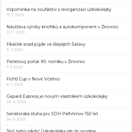
Vzpomínka na zoufalství s reorganizací úzkokolejky
15. 7. 2025
Návštěva výroby knoflíků a autokomponent v Žirovnici
10. 7. 2025
Fikáček snad půjde ve šlépějích Šatavy
9. 7. 2025
Perleťový pohár 90. ročníku v Žirovnici
7. 7. 2025
Fichtl Cup v Nové Včelnici
6. 7. 2025
Gepard Express je novým vlastníkem úzkokolejky
28. 6. 2025
Senátorská stuha pro SDH Pelhřimov 150 let
24. 6. 2025
Teď, nebo nikdy! Úzkokolejka jde do prodeje.