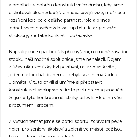
a probíhala v dobrém konstruktivním duchu, kdy jsme
diskutovali dlouhodobější a nadčasovější vize, možnosti
rozšíření koalice o dalšího partnera, role a přínos
jednotlivých navržených zastupitelů do organizační
struktury, ale také konkrétní požadavky.
Napsali jsme si pár bodů k přemýšlení, nicméně zásadní
stopku naší možné spolupráce jsme nenalezli. Dojem
z účastníků schůzky byl pozitivní, mluvilo se k věci,
jeden naslouchal druhému, nebyla vznesena žádná
ultimáta. V tuto chvíli si umíme si představit
konstruktivní spolupráci s tímto partnerem a jsme rádi,
že jsme tyto konkrétní účastníky oslovili. Hledí na věci
s rozumem i srdcem.
Z větších témat jsme se dotkli sportu, zdravotní péče
nejen pro seniory, školství a zeleně ve městě, což jsou
témata, která chceme podpořit.