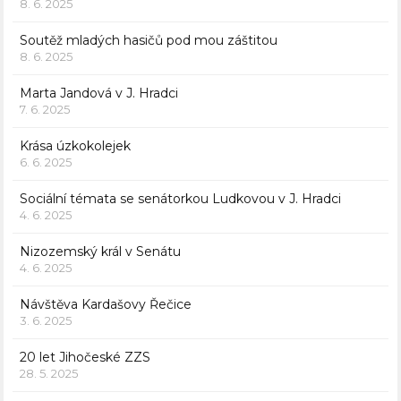
8. 6. 2025
Soutěž mladých hasičů pod mou záštitou
8. 6. 2025
Marta Jandová v J. Hradci
7. 6. 2025
Krása úzkokolejek
6. 6. 2025
Sociální témata se senátorkou Ludkovou v J. Hradci
4. 6. 2025
Nizozemský král v Senátu
4. 6. 2025
Návštěva Kardašovy Řečice
3. 6. 2025
20 let Jihočeské ZZS
28. 5. 2025