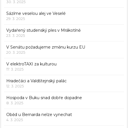
30. 3. 2025
Sázíme veselou alej ve Veselé
29. 3. 2025
Vydařený studenský ples v Mrákotíně
23. 3. 2025
V Senátu požadujeme změnu kurzu EU
20. 3. 2025
V elektroTAXI za kulturou
17. 3. 2025
Hradečáci a Valdštejnský palác
12. 3. 2025
Hospoda v Buku snad dobře dopadne
8. 3. 2025
Oběd u Bernarda nelze vynechat
4. 3. 2025