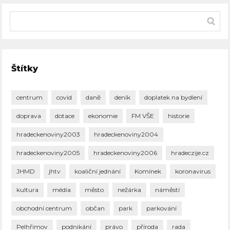
Štítky
centrum
covid
daně
deník
doplatek na bydlení
doprava
dotace
ekonomie
FM VŠE
historie
hradeckenoviny2003
hradeckenoviny2004
hradeckenoviny2005
hradeckenoviny2006
hradeczije.cz
JHMD
jhtv
koaliční jednání
Komínek
koronavirus
kultura
média
město
nežárka
náměstí
obchodní centrum
občan
park
parkování
Pelhřimov
podnikání
právo
příroda
rada