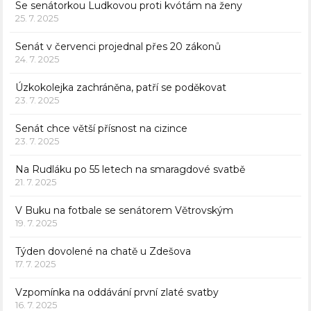
Se senátorkou Ludkovou proti kvótám na ženy
25. 7. 2025
Senát v červenci projednal přes 20 zákonů
24. 7. 2025
Úzkokolejka zachráněna, patří se poděkovat
23. 7. 2025
Senát chce větší přísnost na cizince
23. 7. 2025
Na Rudláku po 55 letech na smaragdové svatbě
21. 7. 2025
V Buku na fotbale se senátorem Větrovským
19. 7. 2025
Týden dovolené na chatě u Zdešova
17. 7. 2025
Vzpomínka na oddávání první zlaté svatby
16. 7. 2025