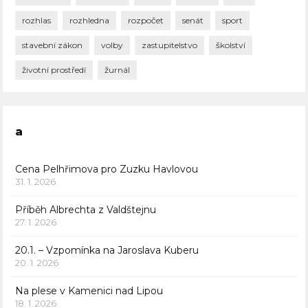
rozhlas
rozhledna
rozpočet
senát
sport
stavební zákon
volby
zastupitelstvo
školství
životní prostředí
žurnál
a
Cena Pelhřimova pro Zuzku Havlovou
31. 1. 2026
Příběh Albrechta z Valdštejnu
27. 1. 2026
20.1. – Vzpomínka na Jaroslava Kuberu
20. 1. 2026
Na plese v Kamenici nad Lipou
18. 1. 2026