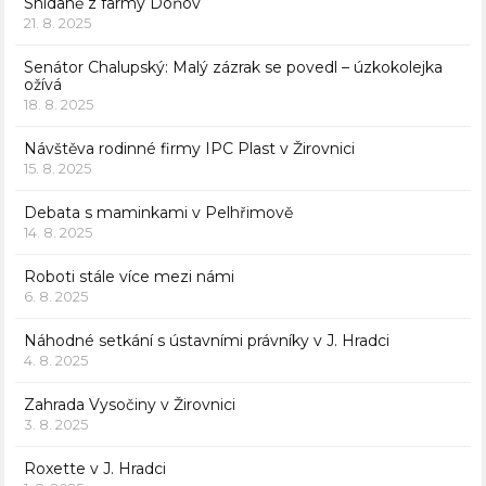
Snídaně z farmy Doňov
21. 8. 2025
Senátor Chalupský: Malý zázrak se povedl – úzkokolejka
ožívá
18. 8. 2025
Návštěva rodinné firmy IPC Plast v Žirovnici
15. 8. 2025
Debata s maminkami v Pelhřimově
14. 8. 2025
Roboti stále více mezi námi
6. 8. 2025
Náhodné setkání s ústavními právníky v J. Hradci
4. 8. 2025
Zahrada Vysočiny v Žirovnici
3. 8. 2025
Roxette v J. Hradci